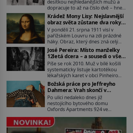
desítkou nejhledanějších mužů a
dopracuje to až na číslo dvě – hned
po Usámovi bin Ládinovi (1957–
Krádež Mony Lisy: Nejslavnější
2011). To je James „Whitey“ Bulger
obraz světa zůstane dva roky
(1929–2018) viněný ze spoluúčasti
nezvěstný
V pondělí 21. srpna 1911 visí v
na 19 vraždách, vydírání a lichvy. A
pařížském Louvru na zdi prázdné
samozřejmě, krom toho je ještě
háky. Obraz, který dnes zná celý
drogový dealer, který neváhá
svět, je pryč. Zpočátku si nikdo
odstranit z cesty všechny práskače,
José Pereira: Místo manželky
nemyslí, že jde o krádež.
zatímco […]
12letá dcera – a sousedi o všem
Zaměstnanci jsou přesvědčeni, že
vědí!
Píše se rok 2010. Muž v bílé košili
Mona Lisa je jen v restaurátorské
systematicky listuje kartotékou
dílně nebo u fotografa. Když se
lékařských karet v obci Pinheiro
ukáže pravda, propukne jeden z
ležící asi 20 kilometrů od farmy s
největších honů na zloděje v […]
Božská práce pro Jeffreyho
podivínským majitelem. Něco tu
Dahmera: Vrah skončí v
nesedí. Ledaže… Ledaže by ta
tratolišti krve ve vězeňských
Po ulici nedaleko dnes již
mladá dívka z farmy byla ne
umývárnách
nestojícího bytového domu
manželkou, ale dcerou – a všechny
Oxfords Apartments 924 ve
ty děti byly zplozené v incestu. Na
wisconsinském Milwaukee se
sociálním odboru jednoho z […]
potácí zcela zmatený 14letý
Konerak Sinthasomphone. Když ho
zastaví policejní hlídka, ochable jí