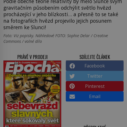
Podle obecné teorie relativity by mělo Slunce svým
gravitačním působením odchýlit světlo hvězd
procházející v jeho blízkosti… a přesně to se také
na fotografiích hvězd projevilo jejich posunem
směrem ke Slunci!
Foto: Viz popisky. Náhledové FOTO: Sophie Delar / Creative
Commons / volné dílo
PRÁVĚ V PRODEJI
SDÍLEJTE ČLÁNEK
Facebook
Twitter
Pinterest
Email