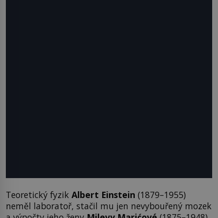
Teoretický fyzik
Albert Einstein
(1879–1955)
neměl laboratoř, stačil mu jen nevybouřený mozek
a výpočty jeho ženy
Milevy Marićové
(1875–1948).