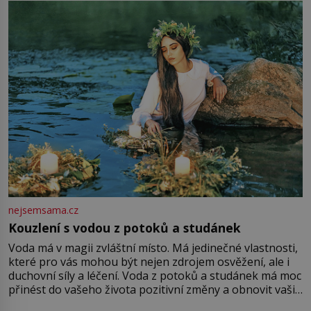
množství růžového mušelínu. „Ošidili vás, podívejte.“
Vezme do ruky dřevěnou
nejsemsama.cz
Kouzlení s vodou z potoků a studánek
Voda má v magii zvláštní místo. Má jedinečné vlastnosti,
které pro vás mohou být nejen zdrojem osvěžení, ale i
duchovní síly a léčení. Voda z potoků a studánek má moc
přinést do vašeho života pozitivní změny a obnovit vaši
energii. Využitím těchto přírodních zdrojů v magii