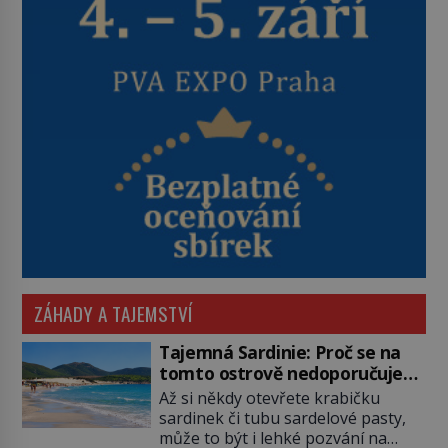
ZÁHADY A TAJEMSTVÍ
Tajemná Sardinie: Proč se na
tomto ostrově nedoporučuje
pytlovat „mořské brambory“?
Až si někdy otevřete krabičku
sardinek či tubu sardelové pasty,
může to být i lehké pozvání na