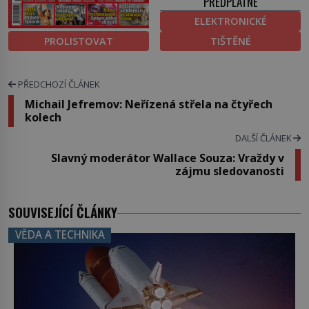
PŘEDPLATNÉ
ELEKTRONICKÉ
PROLISTOVAT
TIŠTĚNÉ
PŘEDCHOZÍ ČLÁNEK
Michail Jefremov: Neřízená střela na čtyřech
kolech
DALŠÍ ČLÁNEK
Slavný moderátor Wallace Souza: Vraždy v
zájmu sledovanosti
SOUVISEJÍCÍ ČLÁNKY
VĚDA A TECHNIKA