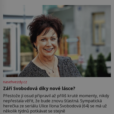
Jsme spolu moc rádi Tehdy byla jiná doba, když
nasehvezdy.cz
Září Svobodová díky nové lásce?
Přestože jí osud připravil až příliš kruté momenty, nikdy
nepřestala věřit, že bude znovu šťastná. Sympatická
herečka ze seriálu Ulice Ilona Svobodová (64) se má už
několik týdnů potkávat se stejně