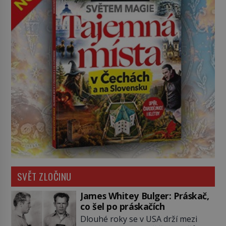
SVĚT ZLOČINU
James Whitey Bulger: Práskač,
co šel po práskačích
Dlouhé roky se v USA drží mezi