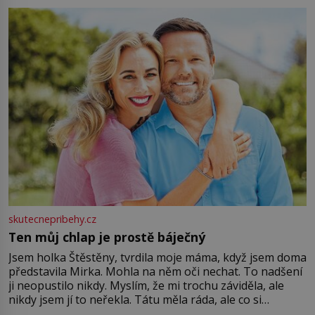
můžete obohatit své rituály a přinést do svého života
větší harmonii a klid. Je důležité
skutecnepribehy.cz
Ten můj chlap je prostě báječný
Jsem holka Štěstěny, tvrdila moje máma, když jsem doma
představila Mirka. Mohla na něm oči nechat. To nadšení
ji neopustilo nikdy. Myslím, že mi trochu záviděla, ale
nikdy jsem jí to neřekla. Tátu měla ráda, ale co si
pamatuji, tak jsme s Mirkem byli zamilovaní mnohem víc.