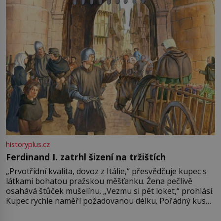
Francie, kde se traduje,
historyplus.cz
Ferdinand I. zatrhl šizení na tržištích
„Prvotřídní kvalita, dovoz z Itálie,“ přesvědčuje kupec s
látkami bohatou pražskou měšťanku. Žena pečlivě
osahává štůček mušelínu. „Vezmu si pět loket,“ prohlásí.
Kupec rychle naměří požadovanou délku. Pořádný kus
mu přitom zůstane za prsty… „Na šaty ho bude málo,
milostpaní. Stačí jenom na sukni,“ zhodnotí švadlena