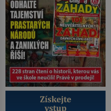
nadiktuje adresu „jeho kamaráda“.
Strážníci ho dopraví zpět do
udaného bytu. Oním „kamarádem“
je ovšem jeden z nejslavnějších
vrahů, Jeffrey Dahmer (1960–1994).
Je 27. května 1991. […]