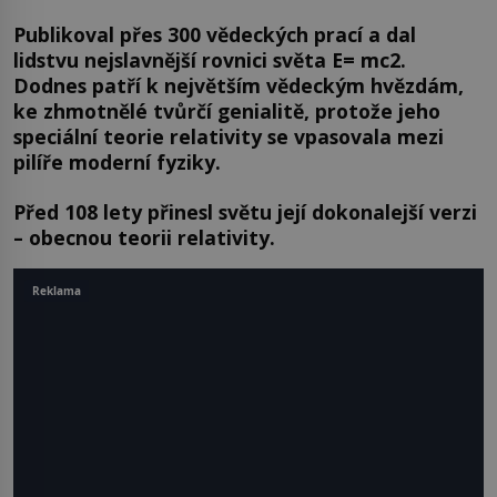
Publikoval přes 300 vědeckých prací a dal
lidstvu nejslavnější rovnici světa E= mc2.
Dodnes patří k největším vědeckým hvězdám,
ke zhmotnělé tvůrčí genialitě, protože jeho
speciální teorie relativity se vpasovala mezi
pilíře moderní fyziky.
Před 108 lety přinesl světu její dokonalejší verzi
– obecnou teorii relativity.
Reklama