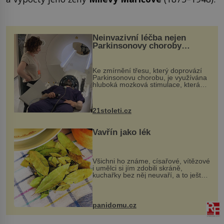
Neinvazivní léčba nejen
Parkinsonovy choroby
pomocí ultrazvukové
„helmy“
Ke zmírnění třesu, který doprovází
Parkinsonovu chorobu, je využívána
hluboká mozková stimulace, která
však vyžaduje vysoce invazivní
zákrok. Ultrazvuk zase není vhodný
k dostatečně přesnému zacílení ...
21stoleti.cz
Vavřín jako lék
Všichni ho známe, císařové, vítězové
i umělci si jím zdobili skráně,
kuchařky bez něj neuvaří, a to ještě
nevíte, že bobkový list může výrazně
zmírnit některé naše neduhy.
Obsahuje v malém množství ně...
panidomu.cz