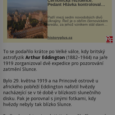
Černovická rezidence:
Pedant Hlávka kontroloval
každou cihlu
Patří mezi sedm novodobých divů
Ukrajiny. Řeč je o obřím černovickém
areálu, za jehož vznikem stál slavný
český architekt Josef Hlávka. Ten si
na něm dal mimořádně záležet. Jeho
stavební plány by při ...
historyplus.cz
To se podařilo krátce po Velké válce, kdy britský
astrofyzik
Arthur Eddington
(1882–1944) na jaře
1919 zorganizoval dvě expedice pro pozorování
zatmění Slunce.
Bylo 29. května 1919 a na Princově ostrově u
afrického pobřeží Eddington nafotil hvězdy
nacházející se v té době v blízkosti slunečního
disku. Pak je porovnal s jinými fotkami, kdy
hvězdy nebyly tak blízko Slunce.