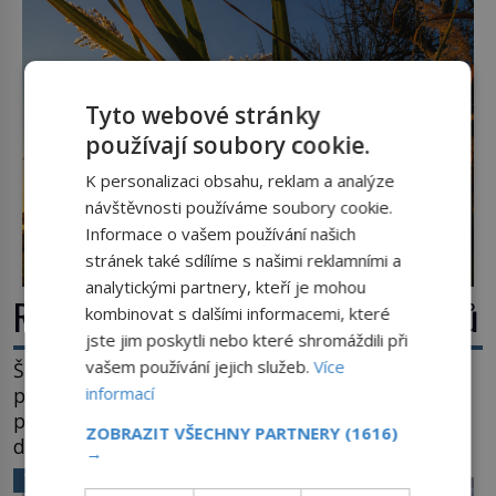
zvládnou jen představitelné věci. Na malé kousky
Název: Columbia První […]
Tyto webové stránky
používají soubory cookie.
K personalizaci obsahu, reklam a analýze
návštěvnosti používáme soubory cookie.
Informace o vašem používání našich
stránek také sdílíme s našimi reklamními a
analytickými partnery, kteří je mohou
Rákos: Nenápadný poklad z mokřadů
kombinovat s dalšími informacemi, které
jste jim poskytli nebo které shromáždili při
vašem používání jejich služeb.
Více
Šumí ve větru na březích rybníků, ukrývá vodní
informací
ptáky a mnozí kolem něj procházejí bez
povšimnutí. Přesto právě rákos pomáhal stavět
ZOBRAZIT VŠECHNY PARTNERY
(1616)
domy, vyrábět lodě, zapisovat první texty a
→
inspiroval řadu pověstí. Tato skromná, ale
VĚDA A TECHNIKA