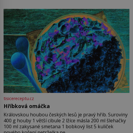
tisicereceptu.cz
Hříbková omáčka
Královskou houbou českých lesů je pravý hřib. Suroviny
400 g houby 1 větší cibule 2 lžíce másla 200 ml šlehačky
100 ml zakysané smetana 1 bobkový list 5 kuliček
nového koření petrželka ne