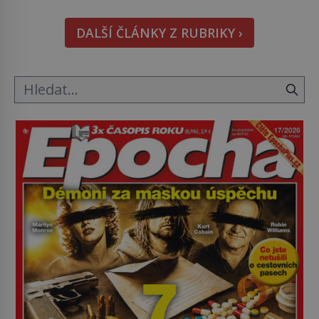
Namísto ní ale objeví něco mnohem
hmatatelnějšího. Naprosto rekordní kometu!
DALŠÍ ČLÁNKY Z RUBRIKY ›
Astronomové Pedro Bernardinelli a Gary Bernstein
mravenčí prací zkoumají archivní snímky v rámci
Průzkumu temné energie […]