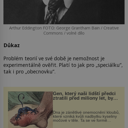
Arthur Eddington FOTO: George Grantham Bain / Creative
Commons / volné dílo
Důkaz
Problém teorií ve své době je nemožnost je
experimentálně ověřit. Platí to jak pro „speciálku“,
tak i pro „obecnovku“.
Gen, který naši lidští předci
ztratili před miliony let, by
mohl pomoci s léčbou
„nemoci králů“
Dna je zánětlivé onemocnění kloubů,
které vzniká kvůli nadbytku kyseliny
močové v těle. Ta se ve formě
krystalků ukládá v blízkosti kloubů,