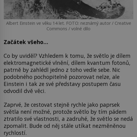
Albert Einstein ve věku 14 let. FOTO: neznámý autor / Creative
Commons / volné dílo
Začátek všeho…
Co by uviděl? Vzhledem k tomu, že světlo je dílem
elektromagnetické vlnění, dílem kvantum fotonů,
patrně by zahlédl jedno z toho vedle sebe. Nic
podobného pochopitelně pozorovat nelze, ale
Einstein i tak ze své představy postupem času
odvodil dvě věci.
Zaprvé, že cestovat stejně rychle jako paprsek
světla není možné, protože světlo by tím pádem
ztratilo své vlastnosti, a zadruhé, že světlo se nedá
zpomalit. Bude od něj stále utíkat nezměněnou
rychlostí.