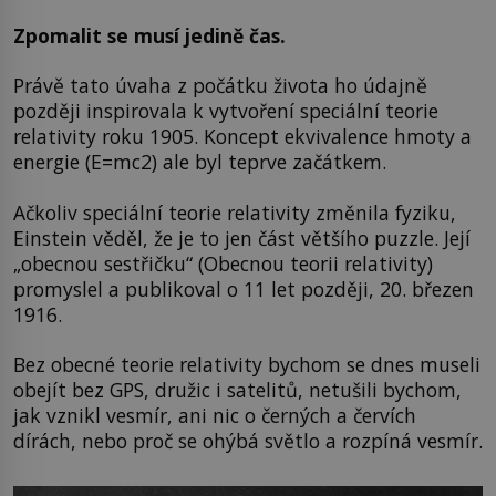
Zpomalit se musí jedině čas.
Právě tato úvaha z počátku života ho údajně
později inspirovala k vytvoření speciální teorie
relativity roku 1905. Koncept ekvivalence hmoty a
energie (E=mc2) ale byl teprve začátkem.
Ačkoliv speciální teorie relativity změnila fyziku,
Einstein věděl, že je to jen část většího puzzle. Její
„obecnou sestřičku“ (Obecnou teorii relativity)
promyslel a publikoval o 11 let později, 20. březen
1916.
Bez obecné teorie relativity bychom se dnes museli
obejít bez GPS, družic i satelitů, netušili bychom,
jak vznikl vesmír, ani nic o černých a červích
dírách, nebo proč se ohýbá světlo a rozpíná vesmír.