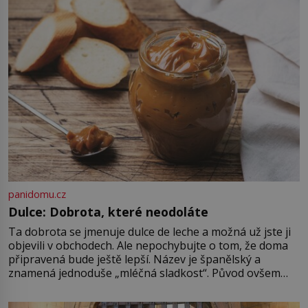
kartografové zakreslovali do map
záhadný kontinent Terra Australis
– Jižní zemi. Proč? Do jisté míry to
byl smysl pro […]
panidomu.cz
Dulce: Dobrota, které neodoláte
Ta dobrota se jmenuje dulce de leche a možná už jste ji
objevili v obchodech. Ale nepochybujte o tom, že doma
připravená bude ještě lepší. Název je španělský a
znamená jednoduše „mléčná sladkost“. Původ ovšem
není úplně jednoznačný, o autorství této receptury se
pře hned několik latinskoamerických zemí a k tomu