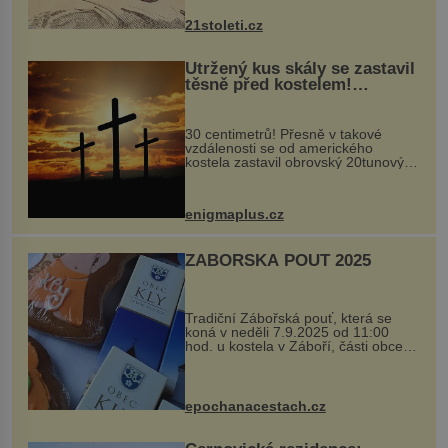
nejčastěji přitom postihuje palce na
nohou, a způsobuje bole...
21stoleti.cz
Utržený kus skály se zastavil
těsně před kostelem!
Ochránila ho boží síla?
30 centimetrů! Přesně v takové
vzdálenosti se od amerického
kostela zastavil obrovský 20tunový
balvan, který se v květnu 2014
nečekaně odtrhl od nedaleké skály
při její demolici. Podle místních stojí
enigmaplus.cz
...
ZÁBOŘSKÁ POUŤ 2025
Tradiční Zábořská pouť, která se
koná v neděli 7.9.2025 od 11:00
hod. u kostela v Záboří, části obce
Kly u Mělníka. V programu naleznete
komentovanou prohlídku kostela,
dobovou hudbu, řemesla, atrakce...
epochanacestach.cz