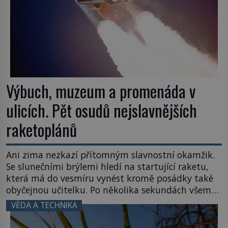
Výbuch, muzeum a promenáda v
ulicích. Pět osudů nejslavnějších
raketoplánů
Ani zima nezkazí přítomným slavnostní okamžik.
Se slunečními brýlemi hledí na startující raketu,
která má do vesmíru vynést kromě posádky také
obyčejnou učitelku. Po několika sekundách všem
ztuhnou úsměvy, stroj totiž exploduje. Jejich
VĚDA A TECHNIKA
konstrukce není z levného kraje, daňové
poplatníky stojí miliardy dolarů. Na druhou stranu