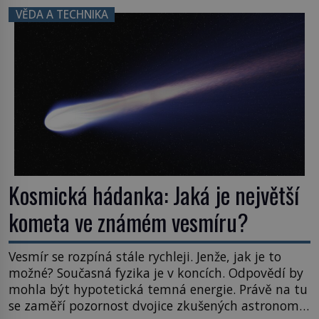
právě tady vědci objevují organismy, které
VĚDA A TECHNIKA
posouvají hranice života. Každý nový nález mění
naše představy o tom, co všechno dokáže příroda a
napovídá, kde bychom jednou […]
Kosmická hádanka: Jaká je největší
kometa ve známém vesmíru?
Vesmír se rozpíná stále rychleji. Jenže, jak je to
možné? Současná fyzika je v koncích. Odpovědí by
mohla být hypotetická temná energie. Právě na tu
se zaměří pozornost dvojice zkušených astronomů.