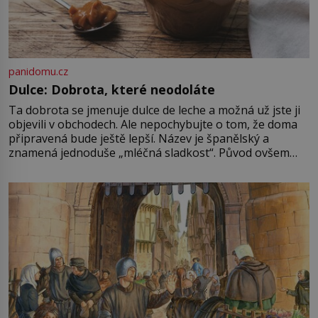
panidomu.cz
Dulce: Dobrota, které neodoláte
Ta dobrota se jmenuje dulce de leche a možná už jste ji
objevili v obchodech. Ale nepochybujte o tom, že doma
připravená bude ještě lepší. Název je španělský a
znamená jednoduše „mléčná sladkost“. Původ ovšem
není úplně jednoznačný, o autorství této receptury se
pře hned několik latinskoamerických zemí a k tomu
Francie, kde se traduje,