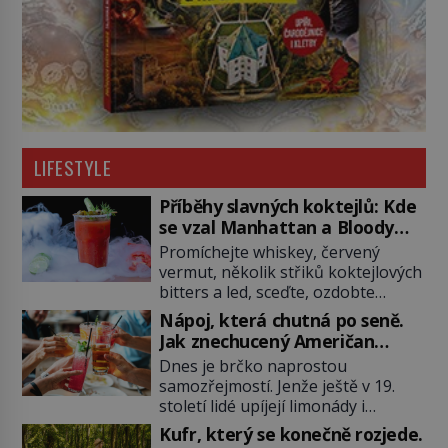
LIFESTYLE
Příběhy slavných koktejlů: Kde
se vzal Manhattan a Bloody
Mary?
Promíchejte whiskey, červený
vermut, několik střiků koktejlových
bitters a led, sceďte, ozdobte
koktejlovou třešinkou a tadá…
Nápoj, která chutná po seně.
Manhattan je tu! A pokud to má být
Jak znechucený Američan
skutečně on, dejte si pozor, ať
vymyslel brčko
Dnes je brčko naprostou
místo klasické americké rye
samozřejmostí. Jenže ještě v 19.
whiskey či klidně bourbonu
století lidé upíjejí limonády i
nepoužijete skotskou whisku. Co
koktejly dutými stébly žita nebo
se stane? Inu, koktejl bude stále
Kufr, který se konečně rozjede.
žitné slámy. Fungují sice dobře,