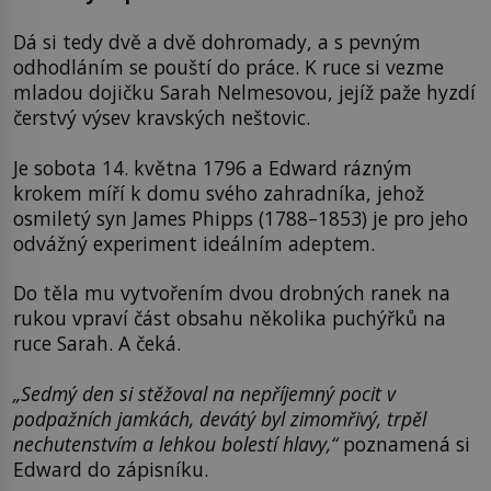
Dá si tedy dvě a dvě dohromady, a s pevným
odhodláním se pouští do práce. K ruce si vezme
mladou dojičku Sarah Nelmesovou, jejíž paže hyzdí
čerstvý výsev kravských neštovic.
Je sobota 14. května 1796 a Edward rázným
krokem míří k domu svého zahradníka, jehož
osmiletý syn James Phipps (1788–1853) je pro jeho
odvážný experiment ideálním adeptem.
Do těla mu vytvořením dvou drobných ranek na
rukou vpraví část obsahu několika puchýřků na
ruce Sarah. A čeká.
„Sedmý den si stěžoval na nepříjemný pocit v
podpažních jamkách, devátý byl zimomřivý, trpěl
nechutenstvím a lehkou bolestí hlavy,“
poznamená si
Edward do zápisníku.