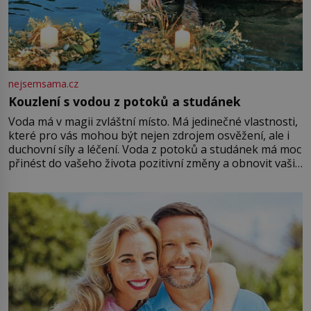
nejsemsama.cz
Kouzlení s vodou z potoků a studánek
Voda má v magii zvláštní místo. Má jedinečné vlastnosti,
které pro vás mohou být nejen zdrojem osvěžení, ale i
duchovní síly a léčení. Voda z potoků a studánek má moc
přinést do vašeho života pozitivní změny a obnovit vaši
energii. Využitím těchto přírodních zdrojů v magii
můžete obohatit své rituály a přinést do svého života
větší harmonii a klid. Je důležité