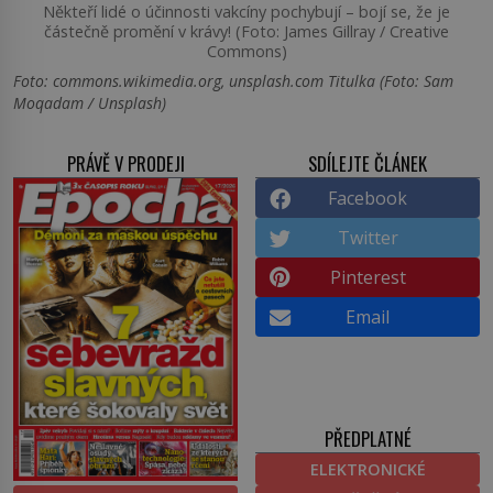
Někteří lidé o účinnosti vakcíny pochybují – bojí se, že je
částečně promění v krávy! (Foto: James Gillray / Creative
Commons)
Foto: commons.wikimedia.org, unsplash.com Titulka (Foto: Sam
Moqadam / Unsplash)
PRÁVĚ V PRODEJI
SDÍLEJTE ČLÁNEK
Facebook
Twitter
Pinterest
Email
PŘEDPLATNÉ
ELEKTRONICKÉ