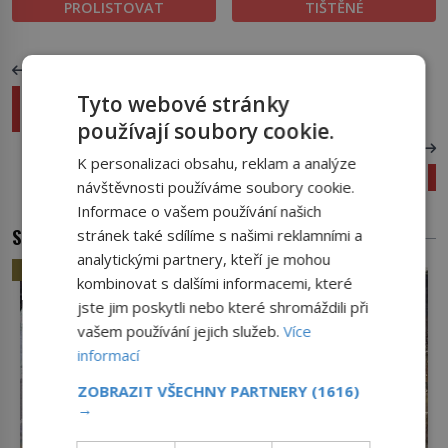
PROLISTOVAT
TIŠTĚNÉ
PŘEDCHOZÍ ČLÁNEK
Rekordní hudební nástroje: Prababička flétna a
Tyto webové stránky
ohlušující trombón
používají soubory cookie.
DALŠÍ ČLÁNEK
K personalizaci obsahu, reklam a analýze
Dark web: Temná i šílená zákoutí internetu
návštěvnosti používáme soubory cookie.
Informace o vašem používání našich
SOUVISEJÍCÍ ČLÁNKY
stránek také sdílíme s našimi reklamními a
analytickými partnery, kteří je mohou
HISTORIE
kombinovat s dalšími informacemi, které
jste jim poskytli nebo které shromáždili při
vašem používání jejich služeb.
Více
informací
ZOBRAZIT VŠECHNY PARTNERY
(1616)
→