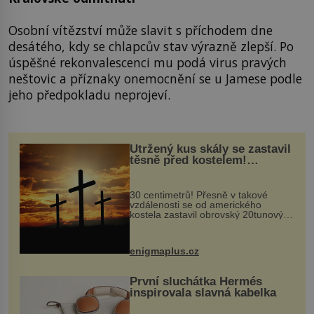
Osobní vítězství může slavit s příchodem dne
desátého, kdy se chlapcův stav výrazně zlepší. Po
úspěšné rekonvalescenci mu podá virus pravých
neštovic a příznaky onemocnění se u Jamese podle
jeho předpokladu neprojeví.
Utržený kus skály se zastavil
těsně před kostelem!
Ochránila ho boží síla?
30 centimetrů! Přesně v takové
vzdálenosti se od amerického
kostela zastavil obrovský 20tunový
balvan, který se v květnu 2014
nečekaně odtrhl od nedaleké skály
při její demolici. Podle místních stojí
enigmaplus.cz
...
První sluchátka Hermés
inspirovala slavná kabelka