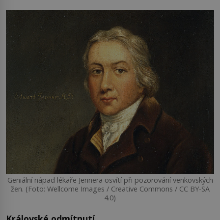
Geniální nápad lékaře Jennera osvítí při pozorování venkovských
žen. (Foto: Wellcome Images / Creative Commons / CC BY-SA
4.0)
Královské odmítnutí