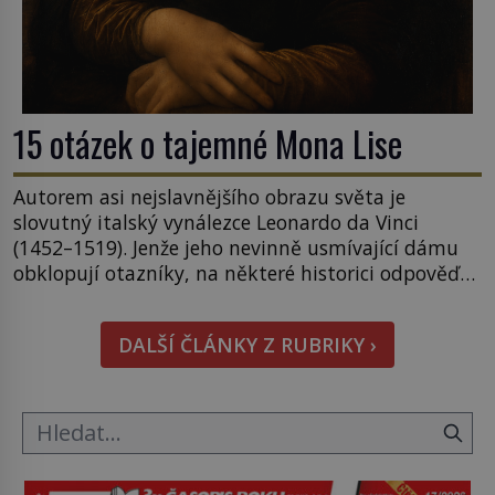
15 otázek o tajemné Mona Lise
Autorem asi nejslavnějšího obrazu světa je
slovutný italský vynálezce Leonardo da Vinci
(1452–1519). Jenže jeho nevinně usmívající dámu
obklopují otazníky, na některé historici odpověď
objeví, jiné zůstanou nezodpovězené. Kam si ji
pověsil Napoleon? Samotný císař Napoleon
DALŠÍ ČLÁNKY Z RUBRIKY ›
Bonaparte (1769–1821) má pro malbu slabost, a
tak si ji ještě jako první konzul přemístí do své
ložnice v Tuilerisjkém […]