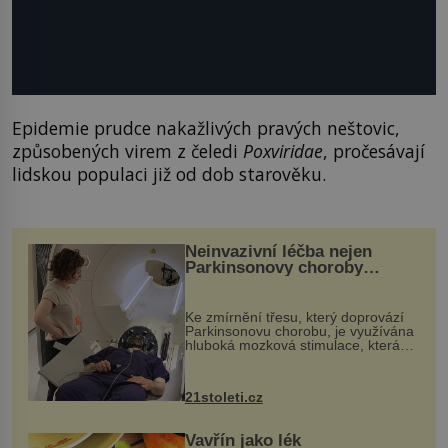
Epidemie prudce nakažlivých pravých neštovic,
způsobených virem z čeledi
Poxviridae
, pročesávají
lidskou populaci již od dob starověku.
Neinvazivní léčba nejen
Parkinsonovy choroby
pomocí ultrazvukové
„helmy“
Ke zmírnění třesu, který doprovází
Parkinsonovu chorobu, je využívána
hluboká mozková stimulace, která
však vyžaduje vysoce invazivní
zákrok. Ultrazvuk zase není vhodný
k dostatečně přesnému zacílení ...
21stoleti.cz
Vavřín jako lék