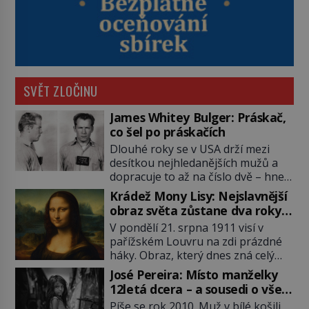
SVĚT ZLOČINU
James Whitey Bulger: Práskač,
co šel po práskačích
Dlouhé roky se v USA drží mezi
desítkou nejhledanějších mužů a
dopracuje to až na číslo dvě – hned
po Usámovi bin Ládinovi (1957–
Krádež Mony Lisy: Nejslavnější
2011). To je James „Whitey“ Bulger
obraz světa zůstane dva roky
(1929–2018) viněný ze spoluúčasti
nezvěstný
V pondělí 21. srpna 1911 visí v
na 19 vraždách, vydírání a lichvy. A
pařížském Louvru na zdi prázdné
samozřejmě, krom toho je ještě
háky. Obraz, který dnes zná celý
drogový dealer, který neváhá
svět, je pryč. Zpočátku si nikdo
odstranit z cesty všechny práskače,
José Pereira: Místo manželky
nemyslí, že jde o krádež.
zatímco […]
12letá dcera – a sousedi o všem
Zaměstnanci jsou přesvědčeni, že
vědí!
Píše se rok 2010. Muž v bílé košili