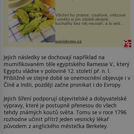
Všichni ho známe, císařové, vítězové
i umělci si jím zdobili skráně,
kuchařky bez něj neuvaří, a to ještě
nevíte, že bobkový list může výrazně
zmírnit některé naše neduhy.
Obsahuje v malém množství ně...
panidomu.cz
Jejich následky se dochovají například na
mumifikovaném těle egyptského Ramesse V., který
Egyptu vládne v polovině 12. století př. n. l.
Přibližně ve stejné době se onemocnění objevuje i v
Číně a Indii, později začne pronikat i do Evropy.
Jejich šíření podporují objevitelské a dobyvatelské
výpravy, které je postupně přenesou do všech
tehdy známých koutů světa. Tomu se v roce 1796
rozhodne učinit přítrž jeden vesnický lékař
původem z anglického městečka Berkeley.