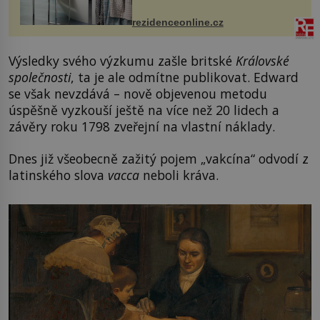
ručníky, osušky a koberečky –
mohou jako mávnutím kouzelného
rezidenceonline.cz
proutku...
Výsledky svého výzkumu zašle britské
Královské
společnosti
, ta je ale odmítne publikovat. Edward
se však nevzdává – nově objevenou metodu
úspěšně vyzkouší ještě na více než 20 lidech a
závěry roku 1798 zveřejní na vlastní náklady.
Dnes již všeobecně zažitý pojem „vakcína“ odvodí z
latinského slova
vacca
neboli kráva.