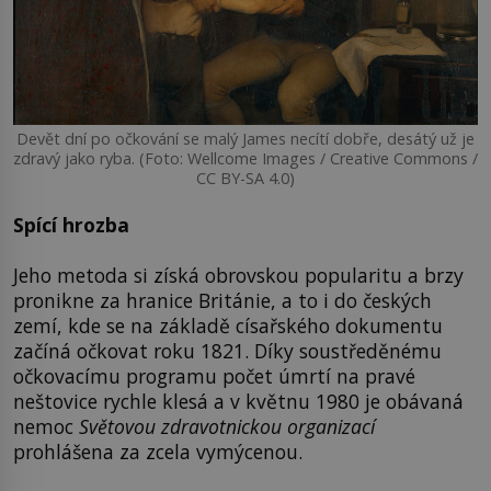
Devět dní po očkování se malý James necítí dobře, desátý už je
zdravý jako ryba. (Foto: Wellcome Images / Creative Commons /
CC BY-SA 4.0)
Spící hrozba
Jeho metoda si získá obrovskou popularitu a brzy
pronikne za hranice Británie, a to i do českých
zemí, kde se na základě císařského dokumentu
začíná očkovat roku 1821. Díky soustředěnému
očkovacímu programu počet úmrtí na pravé
neštovice rychle klesá a v květnu 1980 je obávaná
nemoc
Světovou zdravotnickou organizací
prohlášena za zcela vymýcenou.