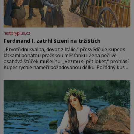
historyplus.cz
Ferdinand I. zatrhl šizení na tržištích
„Prvotřídní kvalita, dovoz z Itálie,“ přesvědčuje kupec s
látkami bohatou pražskou měšťanku. Žena pečlivě
osahává štůček mušelínu. „Vezmu si pět loket,“ prohlásí.
Kupec rychle naměří požadovanou délku. Pořádný kus
mu přitom zůstane za prsty… „Na šaty ho bude málo,
milostpaní. Stačí jenom na sukni,“ zhodnotí švadlena
množství růžového mušelínu. „Ošidili vás, podívejte.“
Vezme do ruky dřevěnou