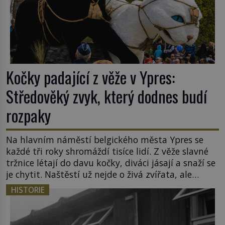
Kočky padající z věže v Ypres:
Středověký zvyk, který dodnes budí
rozpaky
Na hlavním náměstí belgického města Ypres se
každé tři roky shromáždí tisíce lidí. Z věže slavné
tržnice létají do davu kočky, diváci jásají a snaží se
je chytit. Naštěstí už nejde o živá zvířata, ale
jenom o plyšové suvenýry. Kdysi to ale bylo jinak.
HISTORIE
Tato veselá podívaná připomíná jeden z
nejpodivnějších a zároveň nejkrutějších zvyků […]