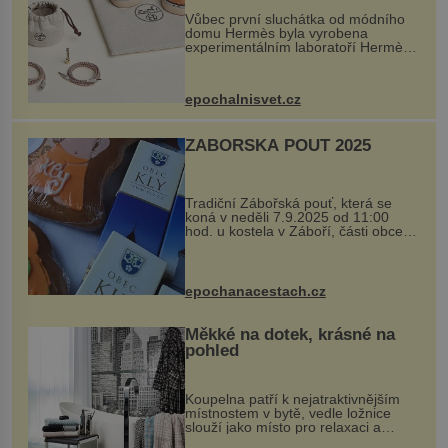
Vůbec první sluchátka od módního
domu Hermès byla vyrobena
experimentálním laboratoří Hermès
Ateliers Horizons. Elegantní gadget
si vyžádal dva roky vývoje a chlubí
se ručně šitou hovězí kůží a
epochalnisvet.cz
kovový...
ZÁBOŘSKÁ POUŤ 2025
Tradiční Zábořská pouť, která se
koná v neděli 7.9.2025 od 11:00
hod. u kostela v Záboří, části obce
Kly u Mělníka. V programu naleznete
komentovanou prohlídku kostela,
dobovou hudbu, řemesla, atrakce...
epochanacestach.cz
Měkké na dotek, krásné na
pohled
Koupelna patří k nejatraktivnějším
místnostem v bytě, vedle ložnice
slouží jako místo pro relaxaci a
odpočinek. Koupelnový textil –