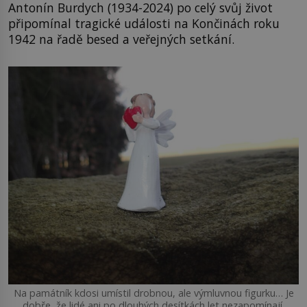
Antonín Burdych (1934-2024) po celý svůj život
připomínal tragické události na Končinách roku
1942 na řadě besed a veřejných setkání.
Na památník kdosi umístil drobnou, ale výmluvnou figurku… Je
dobře, že lidé ani po dlouhých desítkách let nezapomínají.