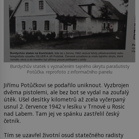
Burdychův statek s vyznačením tajného úkrytu parašutisty
Potůčka. reprofoto z informačního panelu
Jiřímu Potůčkovi se podařilo uniknout. Vyzbrojen
dvěma pistolemi, ale bez bot se vydal na zoufalý
útěk. Ušel desítky kilometrů až zcela vyčerpaný
usnul 2. července 1942 v lesíku v Trnové u Rosic
nad Labem. Tam jej ve spánku zastřelil český
četník.
Tím se uzavřel životní osud statečného radisty