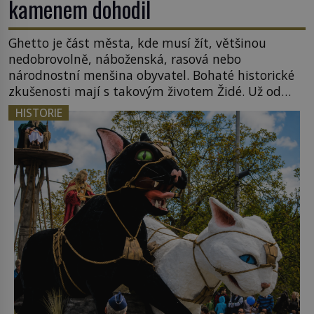
kamenem dohodil
Ghetto je část města, kde musí žít, většinou
nedobrovolně, náboženská, rasová nebo
národnostní menšina obyvatel. Bohaté historické
zkušenosti mají s takovým životem Židé. Už od
středověku jsou totiž v každou chvíli nuceni v
HISTORIE
nějakém žít. Mezi ty nejslavnější patří i římské
ghetto založené v roce 1555. Pokud jde o vztah
k Židům, nemá se Řím čím chlubit. […]