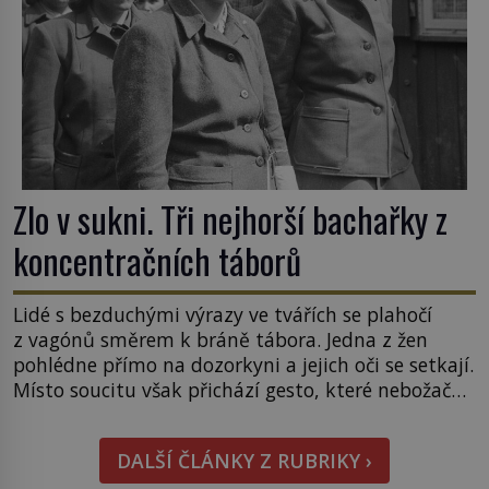
Zlo v sukni. Tři nejhorší bachařky z
koncentračních táborů
Lidé s bezduchými výrazy ve tvářích se plahočí
z vagónů směrem k bráně tábora. Jedna z žen
pohlédne přímo na dozorkyni a jejich oči se setkají.
Místo soucitu však přichází gesto, které nebožačku
posílá rovnou do plynové komory. Jména jako
Rudolf Höss (1901–1947), Josef Mengele (1911–
DALŠÍ ČLÁNKY Z RUBRIKY ›
1979) či Heinrich Himmler (1900–1945) zná každý,