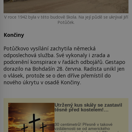
V roce 1942 byla v této budově škola. Na její půdě se ukrýval Jiří
Potůček.
Končiny
Potůčkovo vysílání zachytila německá
odposlechová služba. Své vykonaly i zrada a
podcenění konspirace v řadách odbojářů. Gestapo
dorazilo na Bohdašín 28. června. Radista unikl jen
o vlásek, protože se o den dříve přemístil do
nového úkrytu v osadě Končiny.
Utržený kus skály se zastavil
těsně před kostelem!
Ochránila ho boží síla?
30 centimetrů! Přesně v takové
vzdálenosti se od amerického