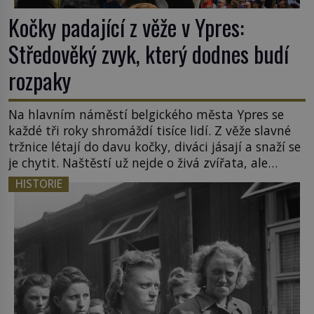
Kočky padající z věže v Ypres:
Středověký zvyk, který dodnes budí
rozpaky
Na hlavním náměstí belgického města Ypres se
každé tři roky shromáždí tisíce lidí. Z věže slavné
tržnice létají do davu kočky, diváci jásají a snaží se
je chytit. Naštěstí už nejde o živá zvířata, ale
jenom o plyšové suvenýry. Kdysi to ale bylo jinak.
HISTORIE
Tato veselá podívaná připomíná jeden z
nejpodivnějších a zároveň nejkrutějších zvyků […]