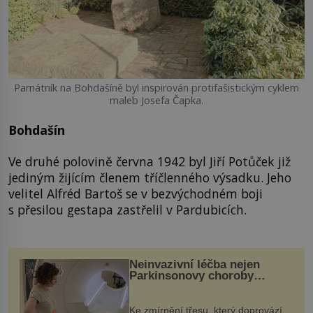
Památník na Bohdašíně byl inspirován protifašistickým cyklem
maleb Josefa Čapka.
Bohdašín
Ve druhé polovině června 1942 byl Jiří Potůček již
jediným žijícím členem tříčlenného výsadku. Jeho
velitel Alfréd Bartoš se v bezvýchodném boji
s přesilou gestapa zastřelil v Pardubicích.
Neinvazivní léčba nejen
Parkinsonovy choroby
pomocí ultrazvukové
„helmy“
Ke zmírnění třesu, který doprovází