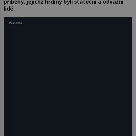
příběhy, jejichž hrdiny byli stateční a odvážní
lidé.
Reklama