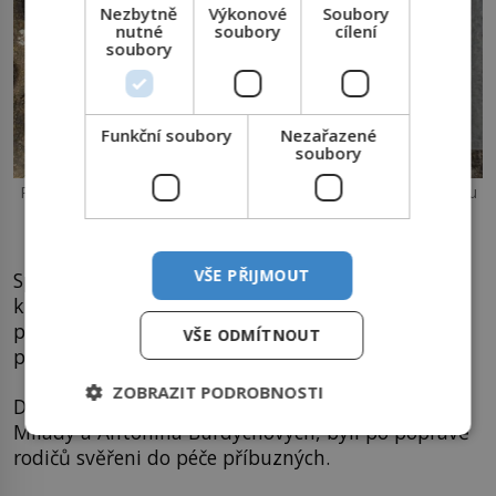
Nezbytně
Výkonové
Soubory
nutné
soubory
cílení
soubory
Funkční soubory
Nezařazené
soubory
Památník na Bohdašíně obsahuje prsť z popraviště Zámeček u
Pardubic i místa, které se stalo osudným Jiřímu Potůčkovi –
Trnové u Rosic nad Labem.
VŠE PŘIJMOUT
Spolu s nimi byli zadrženi další muži a ženy, o
kterých bylo gestapo přesvědčeno, že se provinili
pomocí parašutistům. Jejich životy vyhasly na
VŠE ODMÍTNOUT
popravišti na Zámečku u Pardubic.
ZOBRAZIT PODROBNOSTI
Dvanáctiletý Vladimír a osmiletý Antonín, synové
Milady a Antonína Burdychových, byli po popravě
rodičů svěřeni do péče příbuzných.