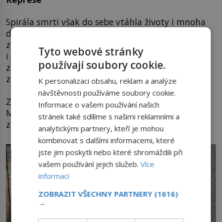
Spirála smrti však do sebe vtáhla životy i mnoha
dalších, kteří Potůčkovi pomáhali. Kromě již
zmíněnéno učitele Ladislava Satrana byla zatčena
Tyto webové stránky
i jeho manželka Zdeňka Satranová. Při snaze
používají soubory cookie.
zadržet Potůčka na Končinách byl gestapem
zastřelen Antonín Burdych ml.
K personalizaci obsahu, reklam a analýze
návštěvnosti používáme soubory cookie.
Zbývající členové rodiny: Antonín Burdych st.,
Informace o vašem používání našich
Milada Burdychová a Josefa Burdychová byli
stránek také sdílíme s našimi reklamními a
zatčeni.
analytickými partnery, kteří je mohou
kombinovat s dalšími informacemi, které
jste jim poskytli nebo které shromáždili při
vašem používání jejich služeb.
Více
informací
ZOBRAZIT VŠECHNY PARTNERY
(1616)
→