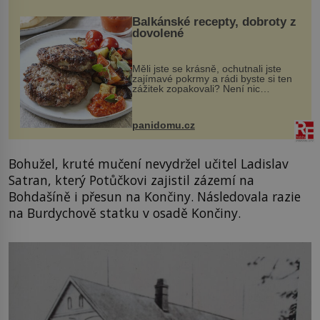
Balkánské recepty, dobroty z
dovolené
Měli jste se krásně, ochutnali jste
zajímavé pokrmy a rádi byste si ten
zážitek zopakovali? Není nic
snazšího. Pljeskavica (10 porcí)
Možná jste ji ochutnali na dovolené v
bývalé Jugoslávii, lze ji vi...
panidomu.cz
Bohužel, kruté mučení nevydržel učitel Ladislav
Satran, který Potůčkovi zajistil zázemí na
Bohdašíně i přesun na Končiny. Následovala razie
na Burdychově statku v osadě Končiny.