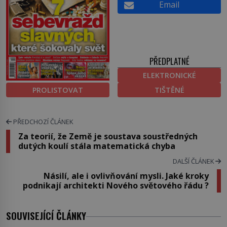
Email
PŘEDPLATNÉ
ELEKTRONICKÉ
PROLISTOVAT
TIŠTĚNÉ
PŘEDCHOZÍ ČLÁNEK
Za teorií, že Země je soustava soustředných
dutých koulí stála matematická chyba
DALŠÍ ČLÁNEK
Násilí, ale i ovlivňování mysli. Jaké kroky
podnikají architekti Nového světového řádu ?
SOUVISEJÍCÍ ČLÁNKY