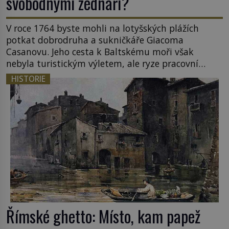
svobodnými zednáři?
V roce 1764 byste mohli na lotyšských plážích
potkat dobrodruha a sukničkáře Giacoma
Casanovu. Jeho cesta k Baltskému moři však
nebyla turistickým výletem, ale ryze pracovní
cestou se zištnými úmysly. Jaký cíl Casanova
HISTORIE
sledoval, když se například procházel uličkami
lotyšské Rigy? Casanova v Pobaltí kontaktoval
tamní zednářské lóže. Nebyl v této oblasti žádným
nováčkem, protože do zednářské […]
Římské ghetto: Místo, kam papež