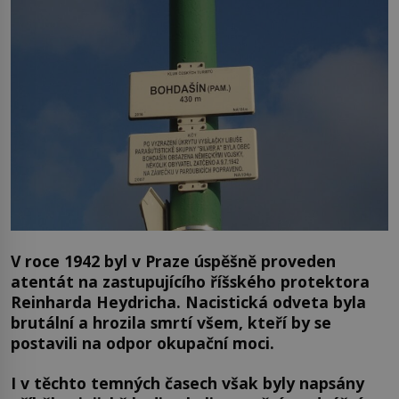
V roce 1942 byl v Praze úspěšně proveden
atentát na zastupujícího říšského protektora
Reinharda Heydricha. Nacistická odveta byla
brutální a hrozila smrtí všem, kteří by se
postavili na odpor okupační moci.
I v těchto temných časech však byly napsány