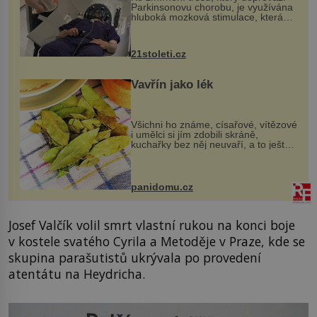
Parkinsonovu chorobu, je využívána
hluboká mozková stimulace, která
však vyžaduje vysoce invazivní
zákrok. Ultrazvuk zase není vhodný
k dostatečně přesnému zacílení ...
21stoleti.cz
Vavřín jako lék
Všichni ho známe, císařové, vítězové
i umělci si jím zdobili skráně,
kuchařky bez něj neuvaří, a to ještě
nevíte, že bobkový list může výrazně
zmírnit některé naše neduhy.
Obsahuje v malém množství ně...
panidomu.cz
Josef Valčík volil smrt vlastní rukou na konci boje
v kostele svatého Cyrila a Metoděje v Praze, kde se
skupina parašutistů ukrývala po provedení
atentátu na Heydricha.