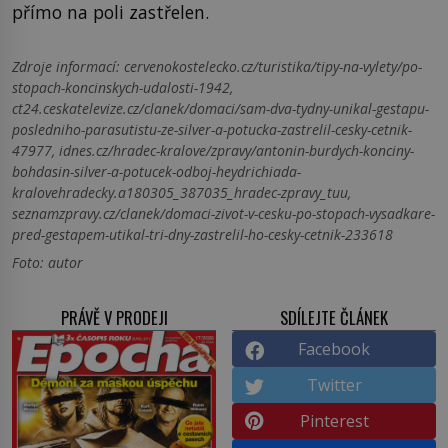
přímo na poli zastřelen.
Zdroje informací:
cervenokostelecko.cz/turistika/tipy-na-vylety/po-
stopach-koncinskych-udalosti-1942,
ct24.ceskatelevize.cz/clanek/domaci/sam-dva-tydny-unikal-gestapu-
posledniho-parasutistu-ze-silver-a-potucka-zastrelil-cesky-cetnik-
47977, idnes.cz/hradec-kralove/zpravy/antonin-burdych-konciny-
bohdasin-silver-a-potucek-odboj-heydrichiada-
kralovehradecky.a180305_387035_hradec-zpravy_tuu,
seznamzpravy.cz/clanek/domaci-zivot-v-cesku-po-stopach-vysadkare-
pred-gestapem-utikal-tri-dny-zastrelil-ho-cesky-cetnik-233618
Foto: autor
PRÁVĚ V PRODEJI
SDÍLEJTE ČLÁNEK
Facebook
Twitter
Pinterest