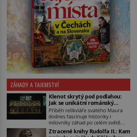
ZÁHADY A TAJEMSTVÍ
Klenot skrytý pod podlahou:
Jak se unikátní románský
poklad dostal do zapadlého
Příběh relikviáře svatého Maura
Bečova?
dodnes fascinuje historiky i
milovníky záhad po celém světě.
Tato románská zlatnická památka
Ztracené knihy Rudolfa II.: Kam
ze 13. století je po českých