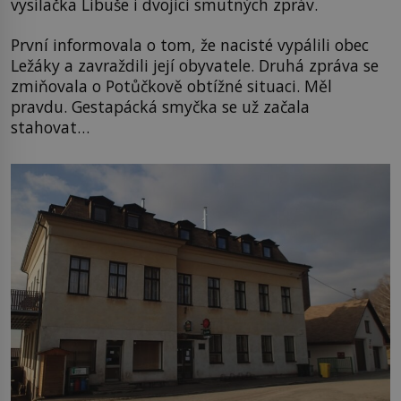
vysílačka Libuše i dvojici smutných zpráv.
První informovala o tom, že nacisté vypálili obec
Ležáky a zavraždili její obyvatele. Druhá zpráva se
zmiňovala o Potůčkově obtížné situaci. Měl
pravdu. Gestapácká smyčka se už začala
stahovat…