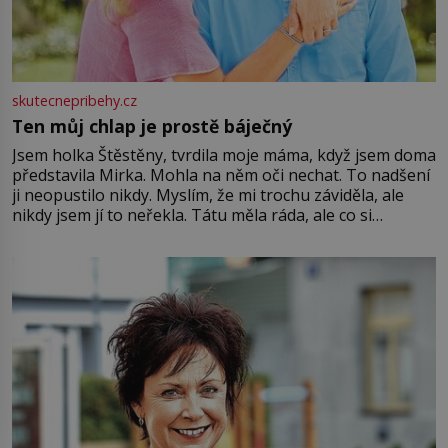
skutecnepribehy.cz
Ten můj chlap je prostě báječný
Jsem holka Štěstěny, tvrdila moje máma, když jsem doma
představila Mirka. Mohla na něm oči nechat. To nadšení
ji neopustilo nikdy. Myslím, že mi trochu záviděla, ale
nikdy jsem jí to neřekla. Tátu měla ráda, ale co si
pamatuji, tak jsme s Mirkem byli zamilovaní mnohem víc.
Jsme spolu moc rádi Tehdy byla jiná doba, když