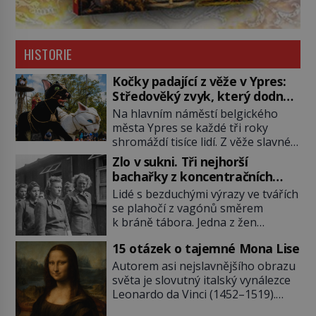
HISTORIE
Kočky padající z věže v Ypres:
Středověký zvyk, který dodnes
budí rozpaky
Na hlavním náměstí belgického
města Ypres se každé tři roky
shromáždí tisíce lidí. Z věže slavné
tržnice létají do davu kočky, diváci
Zlo v sukni. Tři nejhorší
jásají a snaží se je chytit. Naštěstí
bachařky z koncentračních
už nejde o živá zvířata, ale jenom o
táborů
Lidé s bezduchými výrazy ve tvářích
plyšové suvenýry. Kdysi to ale bylo
se plahočí z vagónů směrem
jinak. Tato veselá podívaná
k bráně tábora. Jedna z žen
připomíná jeden z nejpodivnějších
pohlédne přímo na dozorkyni a
a zároveň nejkrutějších zvyků […]
15 otázek o tajemné Mona Lise
jejich oči se setkají. Místo soucitu
však přichází gesto, které
Autorem asi nejslavnějšího obrazu
nebožačku posílá rovnou do
světa je slovutný italský vynálezce
plynové komory. Jména jako Rudolf
Leonardo da Vinci (1452–1519).
Höss (1901–1947), Josef Mengele
Jenže jeho nevinně usmívající dámu