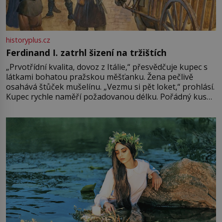
historyplus.cz
Ferdinand I. zatrhl šizení na tržištích
„Prvotřídní kvalita, dovoz z Itálie,“ přesvědčuje kupec s
látkami bohatou pražskou měšťanku. Žena pečlivě
osahává štůček mušelínu. „Vezmu si pět loket,“ prohlásí.
Kupec rychle naměří požadovanou délku. Pořádný kus
mu přitom zůstane za prsty… „Na šaty ho bude málo,
milostpaní. Stačí jenom na sukni,“ zhodnotí švadlena
množství růžového mušelínu. „Ošidili vás, podívejte.“
Vezme do ruky dřevěnou