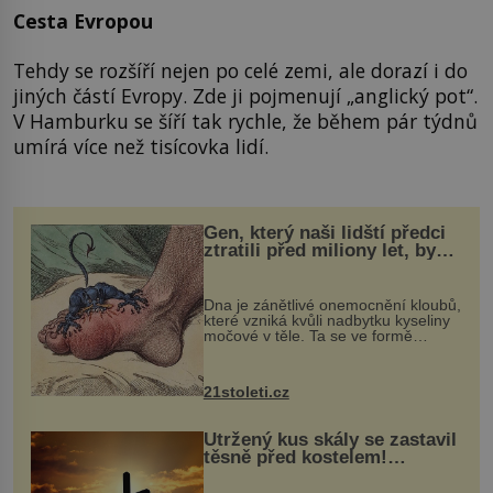
Cesta Evropou
Tehdy se rozšíří nejen po celé zemi, ale dorazí i do
jiných částí Evropy. Zde ji pojmenují „anglický pot“.
V Hamburku se šíří tak rychle, že během pár týdnů
umírá více než tisícovka lidí.
Gen, který naši lidští předci
ztratili před miliony let, by
mohl pomoci s léčbou
„nemoci králů“
Dna je zánětlivé onemocnění kloubů,
které vzniká kvůli nadbytku kyseliny
močové v těle. Ta se ve formě
krystalků ukládá v blízkosti kloubů,
nejčastěji přitom postihuje palce na
nohou, a způsobuje bole...
21stoleti.cz
Utržený kus skály se zastavil
těsně před kostelem!
Ochránila ho boží síla?