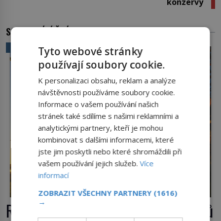
konzervy
SOUVISEJÍCÍ ČLÁNKY
VĚDA A TECHNIKA
Tyto webové stránky
používají soubory cookie.
K personalizaci obsahu, reklam a analýze
návštěvnosti používáme soubory cookie.
Informace o vašem používání našich
stránek také sdílíme s našimi reklamními a
analytickými partnery, kteří je mohou
kombinovat s dalšími informacemi, které
jste jim poskytli nebo které shromáždili při
vašem používání jejich služeb.
Více
informací
ZOBRAZIT VŠECHNY PARTNERY
(1616)
→
Rákos: Nenápadný poklad z mokřadů