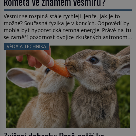
kometa ve známém vesmíru?
Vesmír se rozpíná stále rychleji. Jenže, jak je to
možné? Současná fyzika je v koncích. Odpovědí by
mohla být hypotetická temná energie. Právě na tu
se zaměří pozornost dvojice zkušených astronomů.
Namísto ní ale objeví něco mnohem
VĚDA A TECHNIKA
hmatatelnějšího. Naprosto rekordní kometu!
Astronomové Pedro Bernardinelli a Gary Bernstein
mravenčí prací zkoumají archivní snímky v rámci
Průzkumu temné energie […]