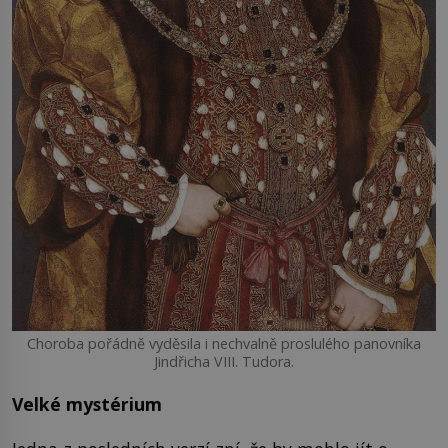
Choroba pořádně vyděsila i nechvalně proslulého panovníka
Jindřicha VIII. Tudora.
Velké mystérium