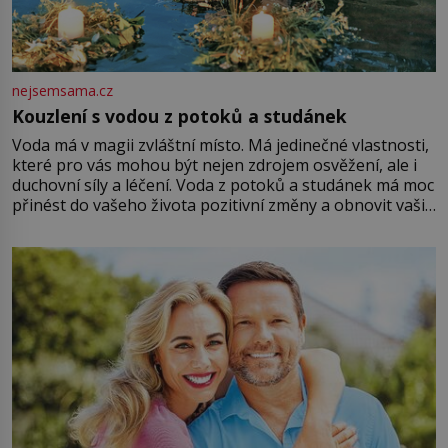
nejsemsama.cz
Kouzlení s vodou z potoků a studánek
Voda má v magii zvláštní místo. Má jedinečné vlastnosti,
které pro vás mohou být nejen zdrojem osvěžení, ale i
duchovní síly a léčení. Voda z potoků a studánek má moc
přinést do vašeho života pozitivní změny a obnovit vaši
energii. Využitím těchto přírodních zdrojů v magii
můžete obohatit své rituály a přinést do svého života
větší harmonii a klid. Je důležité