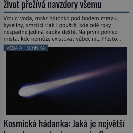
život přežívá navzdory všemu
Vroucí voda, mráz hluboko pod bodem mrazu,
kyseliny, smrtící tlak i pouště, kde celé roky
nespadne jediná kapka deště. Na první pohled
místa, kde nemůže existovat vůbec nic. Přesto
právě tady vědci objevují organismy, které
VĚDA A TECHNIKA
posouvají hranice života. Každý nový nález mění
naše představy o tom, co všechno dokáže příroda a
napovídá, kde bychom jednou […]
Kosmická hádanka: Jaká je největší