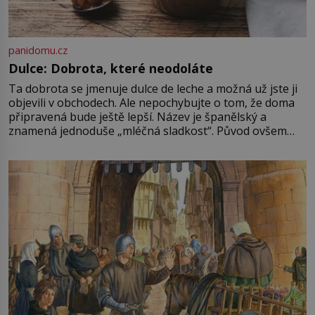
panidomu.cz
Dulce: Dobrota, které neodoláte
Ta dobrota se jmenuje dulce de leche a možná už jste ji
objevili v obchodech. Ale nepochybujte o tom, že doma
připravená bude ještě lepší. Název je španělský a
znamená jednoduše „mléčná sladkost“. Původ ovšem
není úplně jednoznačný, o autorství této receptury se
pře hned několik latinskoamerických zemí a k tomu
Francie, kde se traduje,