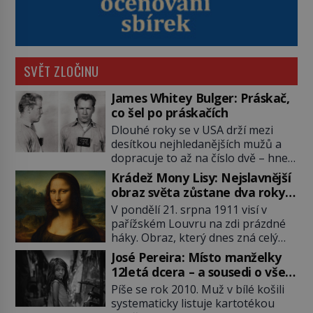
SVĚT ZLOČINU
James Whitey Bulger: Práskač,
co šel po práskačích
Dlouhé roky se v USA drží mezi
desítkou nejhledanějších mužů a
dopracuje to až na číslo dvě – hned
po Usámovi bin Ládinovi (1957–
Krádež Mony Lisy: Nejslavnější
2011). To je James „Whitey“ Bulger
obraz světa zůstane dva roky
(1929–2018) viněný ze spoluúčasti
nezvěstný
V pondělí 21. srpna 1911 visí v
na 19 vraždách, vydírání a lichvy. A
pařížském Louvru na zdi prázdné
samozřejmě, krom toho je ještě
háky. Obraz, který dnes zná celý
drogový dealer, který neváhá
svět, je pryč. Zpočátku si nikdo
odstranit z cesty všechny práskače,
José Pereira: Místo manželky
nemyslí, že jde o krádež.
zatímco […]
12letá dcera – a sousedi o všem
Zaměstnanci jsou přesvědčeni, že
vědí!
Píše se rok 2010. Muž v bílé košili
Mona Lisa je jen v restaurátorské
systematicky listuje kartotékou
dílně nebo u fotografa. Když se