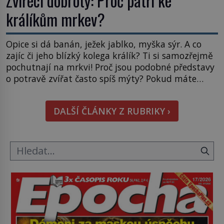
Zvířecí dobroty: Proč patří ke
králíkům mrkev?
Opice si dá banán, ježek jablko, myška sýr. A co
zajíc či jeho blízký kolega králík? Ti si samozřejmě
pochutnají na mrkvi! Proč jsou podobné představy
o potravě zvířat často spíš mýty? Pokud máte
doma králíka, mrkev mu dát můžete. A nejspíš mu
i bude chutnat, ovšem měl by ji mít jen jako
DALŠÍ ČLÁNKY Z RUBRIKY ›
občasný pamlsek. […]