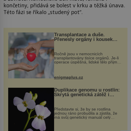
končetiny, přidává se bolest v krku a těžká únava.
Této fázi se říkalo „studený pot“.
Transplantace a duše.
Přenesly orgány i kousek
osobnosti dárce?
Ročně jsou v nemocnicích
transplantovány tisíce orgánů. Je-li
operace úspěšná, lidské tělo přijme
darovaný orgán za své a pacient
může vést plnohodnotný život. Ale co
když při transplantaci nepřijímám...
enigmaplus.cz
Duplikace genomu u rostlin:
Skrytá genetická zátěž i
evoluční výhoda
Představte si, že by se rostlina
jednou ráno probudila a zjistila, že
má svůj genetický manuál celý
dvakrát. Přesně to se občas v
přírodě stane – a podle nového
výzkumu to může být pro druhy