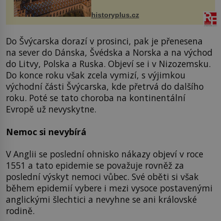
na něm dal mimořádně záležet. Jeho
stavební plány by při ...
historyplus.cz
Do Švýcarska dorazí v prosinci, pak je přenesena
na sever do Dánska, Švédska a Norska a na východ
do Litvy, Polska a Ruska. Objeví se i v Nizozemsku.
Do konce roku však zcela vymizí, s výjimkou
východní části Švýcarska, kde přetrvá do dalšího
roku. Poté se tato choroba na kontinentální
Evropě už nevyskytne.
Nemoc si nevybírá
V Anglii se poslední ohnisko nákazy objeví v roce
1551 a tato epidemie se považuje rovněž za
poslední výskyt nemoci vůbec. Své oběti si však
během epidemií vybere i mezi vysoce postavenými
anglickými šlechtici a nevyhne se ani královské
rodině.