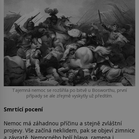
Tajemná nemoc se rozšířila po bitvě u Bosworthu, první
případy se ale zřejmě vyskytly už předtím.
Smrtící pocení
Nemoc má záhadnou příčinu a stejně zvláštní
projevy. Vše začíná neklidem, pak se objeví zimnice
a závratě. Nemocného bolí hlava, ramena i