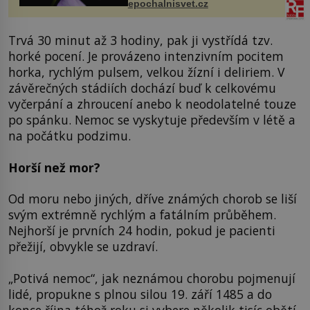
epochalnisvet.cz
vstupenka...
Trvá 30 minut až 3 hodiny, pak ji vystřídá tzv.
horké pocení. Je provázeno intenzivním pocitem
horka, rychlým pulsem, velkou žízní i deliriem. V
závěrečných stádiích dochází buď k celkovému
vyčerpání a zhroucení anebo k neodolatelné touze
po spánku. Nemoc se vyskytuje především v létě a
na počátku podzimu.
Horší než mor?
Od moru nebo jiných, dříve známých chorob se liší
svým extrémně rychlým a fatálním průběhem.
Nejhorší je prvních 24 hodin, pokud je pacienti
přežijí, obvykle se uzdraví.
„Potivá nemoc“, jak neznámou chorobu pojmenují
lidé, propukne s plnou silou 19. září 1485 a do
konce října téhož roku si vybere několik tisíc obětí.