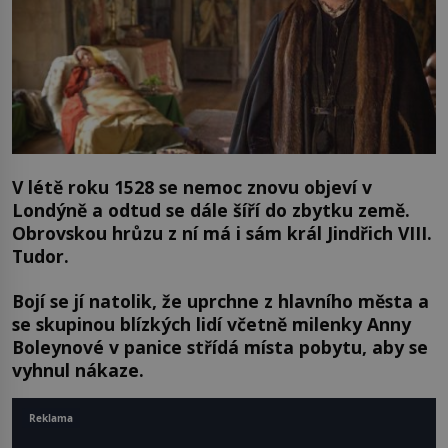
V létě roku 1528 se nemoc znovu objeví v
Londýně a odtud se dále šíří do zbytku země.
Obrovskou hrůzu z ní má i sám král Jindřich VIII.
Tudor.
Bojí se jí natolik, že uprchne z hlavního města a
se skupinou blízkých lidí včetně milenky Anny
Boleynové v panice střídá místa pobytu, aby se
vyhnul nákaze.
Reklama