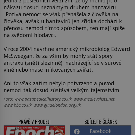
Jedna z posledních verzí zní, že by mohlo jít o
nákazu dosud neznámým druhem hantaviru.
„Potivá nemoc“ se však přenášela z člověka na
člověka, avšak u hantavirů jen zřídka dochází k
přenosu nemoci tímto způsobem, ten mají spíše
na svědomí hlodavci.
V roce 2004 navrhne americký mikrobiolog Edward
McSweegan, že za vším by mohly stát spory
antraxu (sněti slezinné), nacházející se v surové
vlně nebo mase infikovaných zvířat.
Ani to však zatím nebylo potvrzeno a původ
nemoci tak dosud zůstává velkým tajemstvím.
Foto: www.pastmedicalhistory.co.uk, www.medievalists.net,
www.bbc.co.uk, www.guidelondon.org.uk,
PRÁVĚ V PRODEJI
SDÍLEJTE ČLÁNEK
Facebook