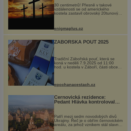
30 centimetrů! Přesně v takové
vzdálenosti se od amerického
kostela zastavil obrovský 20tunový
balvan, který se v květnu 2014
nečekaně odtrhl od nedaleké skály
při její demolici. Podle místních stojí
enigmaplus.cz
...
ZÁBOŘSKÁ POUŤ 2025
Tradiční Zábořská pouť, která se
koná v neděli 7.9.2025 od 11:00
hod. u kostela v Záboří, části obce
Kly u Mělníka. V programu naleznete
komentovanou prohlídku kostela,
dobovou hudbu, řemesla, atrakce...
epochanacestach.cz
Černovická rezidence:
Pedant Hlávka kontroloval
každou cihlu
Patří mezi sedm novodobých divů
Ukrajiny. Řeč je o obřím černovickém
areálu, za jehož vznikem stál slavný
český architekt Josef Hlávka. Ten si