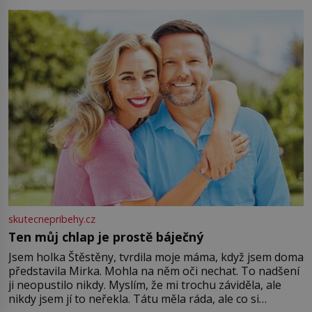
můžete obohatit své rituály a přinést do svého života
větší harmonii a klid. Je důležité
skutecnepribehy.cz
Ten můj chlap je prostě báječný
Jsem holka Štěstěny, tvrdila moje máma, když jsem doma
představila Mirka. Mohla na něm oči nechat. To nadšení
ji neopustilo nikdy. Myslím, že mi trochu záviděla, ale
nikdy jsem jí to neřekla. Tátu měla ráda, ale co si