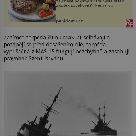
zajímavé pokrmy a rádi byste si ten
zážitek zopakovali? Není nic
snazšího. Pljeskavica (10 porcí)
Možná jste ji ochutnali na dovolené v
bývalé Jugoslávii, lze ji vi...
panidomu.cz
Zatímco torpéda člunu MAS-21 selhávají a
potápějí se před dosažením cíle, torpéda
vypuštěná z MAS-15 fungují bezchybně a zasahují
pravobok Szent Istvánu.