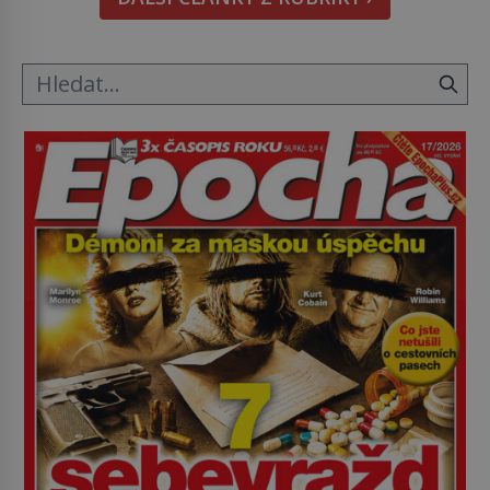
1979) či Heinrich Himmler (1900–1945) zná každý,
o koho se historie jen otřela. Jenže […]