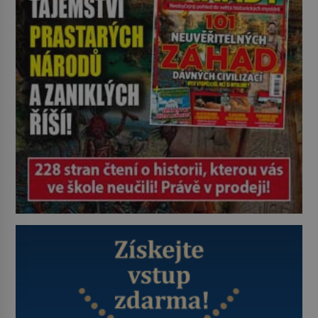
metody jsou překvapivě
promyšlené a některé principy
používají chirurgové dodnes. Úplně
první […]