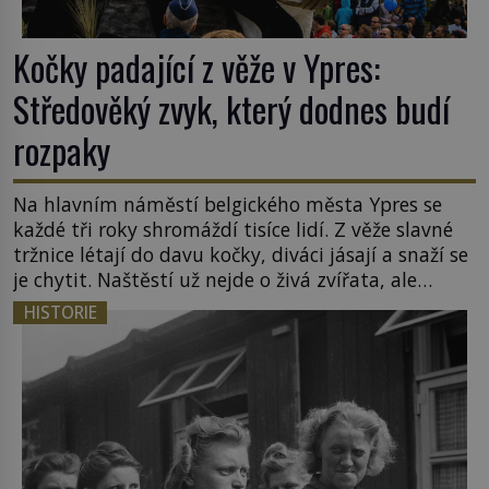
Kočky padající z věže v Ypres:
Středověký zvyk, který dodnes budí
rozpaky
Na hlavním náměstí belgického města Ypres se
každé tři roky shromáždí tisíce lidí. Z věže slavné
tržnice létají do davu kočky, diváci jásají a snaží se
je chytit. Naštěstí už nejde o živá zvířata, ale
jenom o plyšové suvenýry. Kdysi to ale bylo jinak.
HISTORIE
Tato veselá podívaná připomíná jeden z
nejpodivnějších a zároveň nejkrutějších zvyků […]