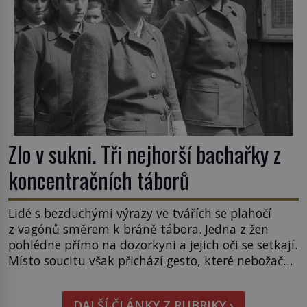
Zlo v sukni. Tři nejhorší bachařky z
koncentračních táborů
Lidé s bezduchými výrazy ve tvářích se plahočí
z vagónů směrem k bráně tábora. Jedna z žen
pohlédne přímo na dozorkyni a jejich oči se setkají.
Místo soucitu však přichází gesto, které nebožačku
posílá rovnou do plynové komory. Jména jako
Rudolf Höss (1901–1947), Josef Mengele (1911–
DALŠÍ ČLÁNKY Z RUBRIKY ›