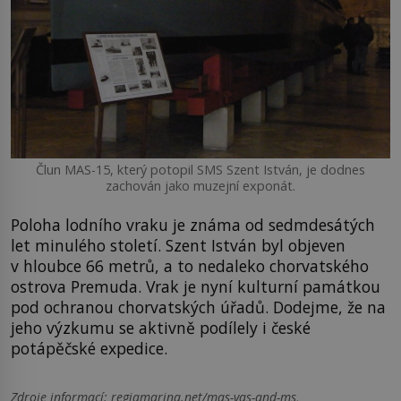
Člun MAS-15, který potopil SMS Szent István, je dodnes
zachován jako muzejní exponát.
Poloha lodního vraku je známa od sedmdesátých
let minulého století. Szent István byl objeven
v hloubce 66 metrů, a to nedaleko chorvatského
ostrova Premuda. Vrak je nyní kulturní památkou
pod ochranou chorvatských úřadů. Dodejme, že na
jeho výzkumu se aktivně podílely i české
potápěčské expedice.
Zdroje informací:
regiamarina.net/mas-vas-and-ms,