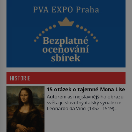
HISTORIE
15 otázek o tajemné Mona Lise
Autorem asi nejslavnějšího obrazu
světa je slovutný italský vynálezce
Leonardo da Vinci (1452–1519).
Jenže jeho nevinně usmívající dámu
obklopují otazníky, na některé
historici odpověď objeví, jiné
zůstanou nezodpovězené. Kam si ji