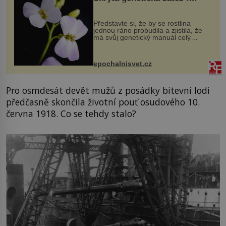
evoluční výhoda
Představte si, že by se rostlina
jednou ráno probudila a zjistila, že
má svůj genetický manuál celý
dvakrát. Přesně to se občas v
přírodě stane – a podle nového
výzkumu to může být pro druhy
epochalnisvet.cz
vstupenka...
Pro osmdesát devět mužů z posádky bitevní lodi
předčasně skončila životní pouť osudového 10.
června 1918. Co se tehdy stalo?