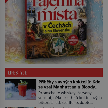
LIFESTYLE
Příběhy slavných koktejlů: Kde
se vzal Manhattan a Bloody
Mary?
Promíchejte whiskey, červený
vermut, několik střiků koktejlových
bitters a led, sceďte, ozdobte
koktejlovou třešinkou a tadá…