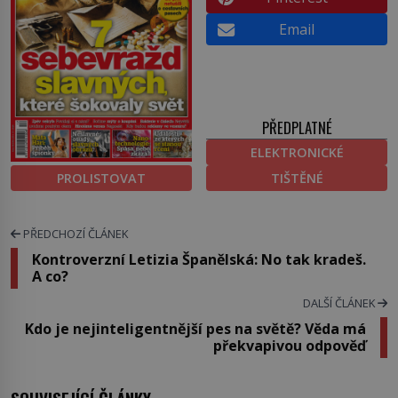
Email
PŘEDPLATNÉ
ELEKTRONICKÉ
PROLISTOVAT
TIŠTĚNÉ
PŘEDCHOZÍ ČLÁNEK
Kontroverzní Letizia Španělská: No tak kradeš.
A co?
DALŠÍ ČLÁNEK
Kdo je nejinteligentnější pes na světě? Věda má
překvapivou odpověď