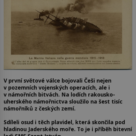
V první světové válce bojovali Češi nejen
v pozemních vojenských operacích, ale i
v námořních bitvách. Na lodích rakousko-
uherského námořnictva sloužilo na šest tisíc
námořníků z českých zemí.
Sdíleli osud i těch plavidel, která skončila pod
hladinou Jaderského moře. To je i příběh bitevní
lodi SMS Szent István.