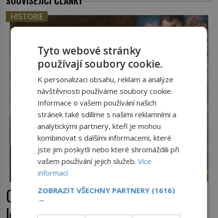
SOUVISEJÍCÍ ČLÁNKY
HISTORIE
Tyto webové stránky
používají soubory cookie.
K personalizaci obsahu, reklam a analýze
návštěvnosti používáme soubory cookie.
Informace o vašem používání našich
stránek také sdílíme s našimi reklamními a
analytickými partnery, kteří je mohou
kombinovat s dalšími informacemi, které
jste jim poskytli nebo které shromáždili při
vašem používání jejich služeb.
Více
informací
Casanova v Pobaltí: Co měl
ZOBRAZIT VŠECHNY PARTNERY
(1616)
→
legendární svůdník společného se