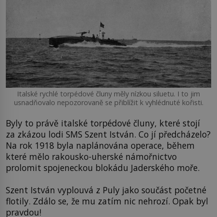
Italské rychlé torpédové čluny měly nízkou siluetu. I to jim
usnadňovalo nepozorovaně se přiblížit k vyhlédnuté kořisti.
Byly to právě italské torpédové čluny, které stojí
za zkázou lodi SMS Szent István. Co jí předcházelo?
Na rok 1918 byla naplánována operace, během
které mělo rakousko-uherské námořnictvo
prolomit spojeneckou blokádu Jaderského moře.
Szent István vyplouvá z Puly jako součást početné
flotily. Zdálo se, že mu zatím nic nehrozí. Opak byl
pravdou!