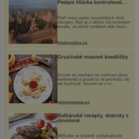
Pedant Hlávka kontroloval
každou cihlu
Patří mezi sedm novodobých divů
Ukrajiny. Řeč je o obřím černovickém
areálu, za jehož vznikem stál slavný
český architekt Josef Hlávka. Ten si
na něm dal mimořádně záležet. Jeho
stavební plány by při ...
historyplus.cz
Gruzínské masové knedlíčky
Gruzie se nachází na rozhraní dvou
kontinentů a právě to se promítá i do
její kuchyně. Snoubí se v ní
evropské a asijské chutě a díky tomu
vznikají rozmanité a chuťově bohaté
pokrmy, které rozhodně st...
nejsemsama.cz
Balkánské recepty, dobroty z
dovolené
Měli jste se krásně, ochutnali jste