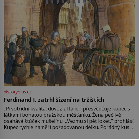
Francie, kde se traduje,
historyplus.cz
Ferdinand I. zatrhl šizení na tržištích
„Prvotřídní kvalita, dovoz z Itálie,“ přesvědčuje kupec s
látkami bohatou pražskou měšťanku. Žena pečlivě
osahává štůček mušelínu. „Vezmu si pět loket,“ prohlásí.
Kupec rychle naměří požadovanou délku. Pořádný kus
mu přitom zůstane za prsty… „Na šaty ho bude málo,