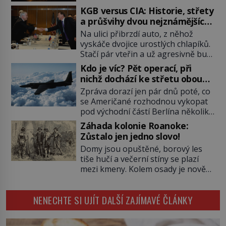
pověsil Napoleon? Samotný císař
KGB versus CIA: Historie, střety
Napoleon Bonaparte (1769–1821)
a průšvihy dvou nejznámějších
má pro malbu slabost, a tak si ji
tajných služeb historie
Na ulici přibrzdí auto, z něhož
ještě jako první konzul přemístí do
vyskáče dvojice urostlých chlapíků.
své ložnice v Tuilerisjkém […]
Stačí pár vteřin a už agresivně buší
na dveře. O další okamžik později
Kdo je víc? Pět operací, při
vlečou nebožáka do auta, a pak už
nichž dochází ke střetu obou
ho nikdy nikdo nespatří. Dostal se
tajných služeb
Zpráva dorazí jen pár dnů poté, co
totiž do rukou všemocné KGB. Jako
se Američané rozhodnou vykopat
sourozenci, kteří si nemohou přijít
pod východní částí Berlína několik
na jméno. Neustále se předhání v
stovek metrů dlouhý tunel. Sověti
plánování sabotáží, […]
Záhada kolonie Roanoke:
na sobě nenechají nic znát a
Zůstalo jen jedno slovo!
nechají nepřítele, aby si myslel, že
Domy jsou opuštěné, borový les
je přechytračil. Cennou informaci
tiše hučí a večerní stíny se plazí
jim dodá jeden z agentů. Oba
mezi kmeny. Kolem osady je nově
tábory jsou zvyklé působit v pozadí
postavená palisáda, ale ani to
a podle situace tlačit, jak oni […]
nejspíš nedokáže osadníky
NENECHTE SI UJÍT DALŠÍ ZAJÍMAVÉ ČLÁNKY
zachránit. Muži, ženy, děti – všichni
jsou pryč. Nadobro a navždycky!
Kapitán John White (asi 1539–1593)