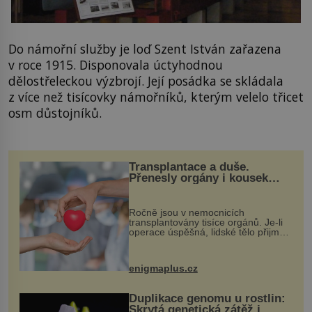
Do námořní služby je loď Szent István zařazena
v roce 1915. Disponovala úctyhodnou
dělostřeleckou výzbrojí. Její posádka se skládala
z více než tisícovky námořníků, kterým velelo třicet
osm důstojníků.
Transplantace a duše.
Přenesly orgány i kousek
osobnosti dárce?
Ročně jsou v nemocnicích
transplantovány tisíce orgánů. Je-li
operace úspěšná, lidské tělo přijme
darovaný orgán za své a pacient
může vést plnohodnotný život. Ale co
když při transplantaci nepřijímám...
enigmaplus.cz
Duplikace genomu u rostlin:
Skrytá genetická zátěž i