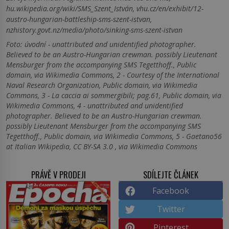
hu.wikipedia.org/wiki/SMS_Szent_István, vhu.cz/en/exhibit/12-
austro-hungarian-battleship-sms-szent-istvan,
nzhistory.govt.nz/media/photo/sinking-sms-szent-istvan
Foto: úvodní - unattributed and unidentified photographer.
Believed to be an Austro-Hungarian crewman. possibly Lieutenant
Mensburger from the accompanying SMS Tegetthoff., Public
domain, via Wikimedia Commons, 2 - Courtesy of the International
Naval Research Organization, Public domain, via Wikimedia
Commons, 3 - La caccia ai sommergibili; pag.61, Public domain, via
Wikimedia Commons, 4 - unattributed and unidentified
photographer. Believed to be an Austro-Hungarian crewman.
possibly Lieutenant Mensburger from the accompanying SMS
Tegetthoff., Public domain, via Wikimedia Commons, 5 - Gaetano56
at Italian Wikipedia, CC BY-SA 3.0 , via Wikimedia Commons
PRÁVĚ V PRODEJI
SDÍLEJTE ČLÁNEK
Facebook
Twitter
Pinterest