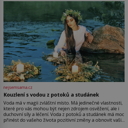
milostpaní. Stačí jenom na sukni,“ zhodnotí švadlena
množství růžového mušelínu. „Ošidili vás, podívejte.“
Vezme do ruky dřevěnou
nejsemsama.cz
Kouzlení s vodou z potoků a studánek
Voda má v magii zvláštní místo. Má jedinečné vlastnosti,
které pro vás mohou být nejen zdrojem osvěžení, ale i
duchovní síly a léčení. Voda z potoků a studánek má moc
přinést do vašeho života pozitivní změny a obnovit vaši
energii. Využitím těchto přírodních zdrojů v magii