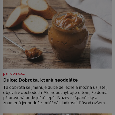
v srpnu 1587 naposledy zamává
své právě narozené vnučce a
vstoupí na palubu. Nechce […]
panidomu.cz
Dulce: Dobrota, které neodoláte
Ta dobrota se jmenuje dulce de leche a možná už jste ji
objevili v obchodech. Ale nepochybujte o tom, že doma
připravená bude ještě lepší. Název je španělský a
znamená jednoduše „mléčná sladkost“. Původ ovšem
není úplně jednoznačný, o autorství této receptury se
pře hned několik latinskoamerických zemí a k tomu