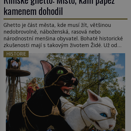
kamenem dohodil
Ghetto je část města, kde musí žít, většinou
nedobrovolně, náboženská, rasová nebo
národnostní menšina obyvatel. Bohaté historické
zkušenosti mají s takovým životem Židé. Už od
středověku jsou totiž v každou chvíli nuceni v
HISTORIE
nějakém žít. Mezi ty nejslavnější patří i římské
ghetto založené v roce 1555. Pokud jde o vztah
k Židům, nemá se Řím čím chlubit. […]