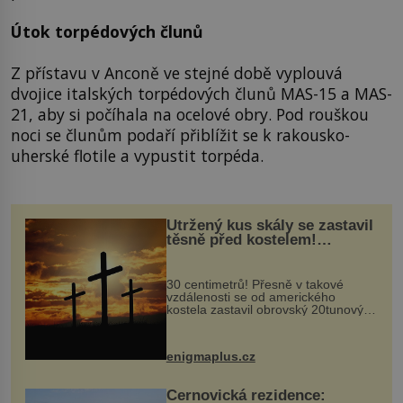
Útok torpédových člunů
Z přístavu v Anconě ve stejné době vyplouvá
dvojice italských torpédových člunů MAS-15 a MAS-
21, aby si počíhala na ocelové obry. Pod rouškou
noci se člunům podaří přiblížit se k rakousko-
uherské flotile a vypustit torpéda.
Utržený kus skály se zastavil
těsně před kostelem!
Ochránila ho boží síla?
30 centimetrů! Přesně v takové
vzdálenosti se od amerického
kostela zastavil obrovský 20tunový
balvan, který se v květnu 2014
nečekaně odtrhl od nedaleké skály
při její demolici. Podle místních stojí
enigmaplus.cz
...
Černovická rezidence: