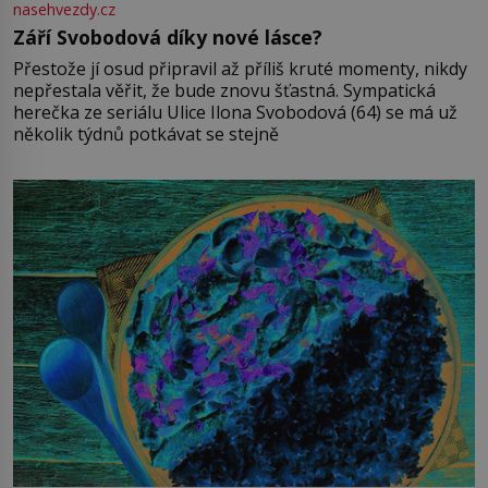
nasehvezdy.cz
Září Svobodová díky nové lásce?
Přestože jí osud připravil až příliš kruté momenty, nikdy
nepřestala věřit, že bude znovu šťastná. Sympatická
herečka ze seriálu Ulice Ilona Svobodová (64) se má už
několik týdnů potkávat se stejně