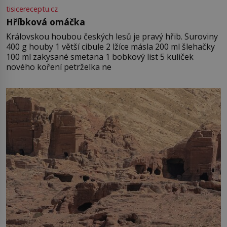
tisicereceptu.cz
Hříbková omáčka
Královskou houbou českých lesů je pravý hřib. Suroviny
400 g houby 1 větší cibule 2 lžíce másla 200 ml šlehačky
100 ml zakysané smetana 1 bobkový list 5 kuliček
nového koření petrželka ne