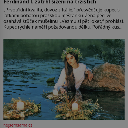
Ferdinand I. zatrhl šizení na tržištích
„Prvotřídní kvalita, dovoz z Itálie,“ přesvědčuje kupec s
látkami bohatou pražskou měšťanku. Žena pečlivě
osahává štůček mušelínu. „Vezmu si pět loket,“ prohlásí.
Kupec rychle naměří požadovanou délku. Pořádný kus
mu přitom zůstane za prsty… „Na šaty ho bude málo,
milostpaní. Stačí jenom na sukni,“ zhodnotí švadlena
množství růžového mušelínu. „Ošidili vás, podívejte.“
Vezme do ruky dřevěnou
nejsemsama.cz