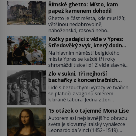
Římské ghetto: Místo, kam
papež kamenem dohodil
Ghetto je část města, kde musí žít,
většinou nedobrovolně,
náboženská, rasová nebo
národnostní menšina obyvatel.
Kočky padající z věže v Ypres:
Bohaté historické zkušenosti mají s
Středověký zvyk, který dodnes
takovým životem Židé. Už od
budí rozpaky
Na hlavním náměstí belgického
středověku jsou totiž v každou
města Ypres se každé tři roky
chvíli nuceni v nějakém žít. Mezi ty
shromáždí tisíce lidí. Z věže slavné
nejslavnější patří i římské ghetto
tržnice létají do davu kočky, diváci
založené v roce 1555. Pokud jde o
Zlo v sukni. Tři nejhorší
jásají a snaží se je chytit. Naštěstí
vztah k Židům, nemá se Řím čím
bachařky z koncentračních
už nejde o živá zvířata, ale jenom o
chlubit. […]
táborů
Lidé s bezduchými výrazy ve tvářích
plyšové suvenýry. Kdysi to ale bylo
se plahočí z vagónů směrem
jinak. Tato veselá podívaná
k bráně tábora. Jedna z žen
připomíná jeden z nejpodivnějších
pohlédne přímo na dozorkyni a
a zároveň nejkrutějších zvyků […]
15 otázek o tajemné Mona Lise
jejich oči se setkají. Místo soucitu
však přichází gesto, které
Autorem asi nejslavnějšího obrazu
nebožačku posílá rovnou do
světa je slovutný italský vynálezce
plynové komory. Jména jako Rudolf
Leonardo da Vinci (1452–1519).
Höss (1901–1947), Josef Mengele