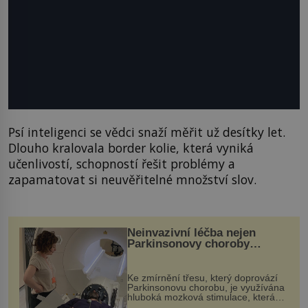
Psí inteligenci se vědci snaží měřit už desítky let.
Dlouho kralovala border kolie, která vyniká
učenlivostí, schopností řešit problémy a
zapamatovat si neuvěřitelné množství slov.
Neinvazivní léčba nejen
Parkinsonovy choroby
pomocí ultrazvukové
„helmy“
Ke zmírnění třesu, který doprovází
Parkinsonovu chorobu, je využívána
hluboká mozková stimulace, která
však vyžaduje vysoce invazivní