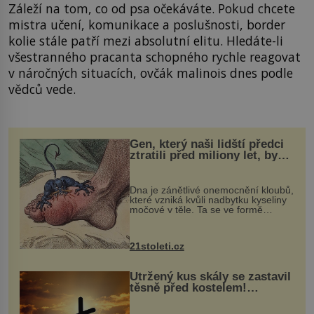
Záleží na tom, co od psa očekáváte. Pokud chcete
mistra učení, komunikace a poslušnosti, border
kolie stále patří mezi absolutní elitu. Hledáte-li
všestranného pracanta schopného rychle reagovat
v náročných situacích, ovčák malinois dnes podle
vědců vede.
Gen, který naši lidští předci
ztratili před miliony let, by
mohl pomoci s léčbou
„nemoci králů“
Dna je zánětlivé onemocnění kloubů,
které vzniká kvůli nadbytku kyseliny
močové v těle. Ta se ve formě
krystalků ukládá v blízkosti kloubů,
nejčastěji přitom postihuje palce na
nohou, a způsobuje bole...
21stoleti.cz
Utržený kus skály se zastavil
těsně před kostelem!
Ochránila ho boží síla?