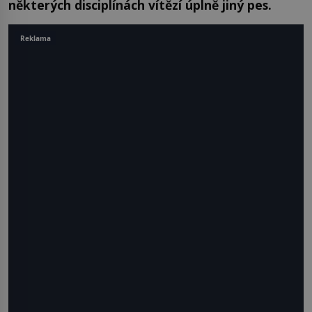
některých disciplínách vítězí úplně jiný pes.
Reklama