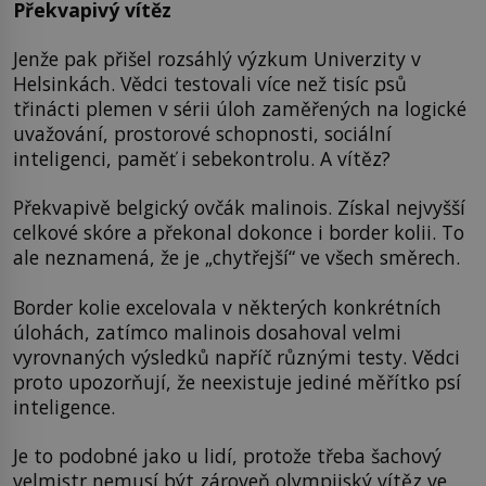
Překvapivý vítěz
Jenže pak přišel rozsáhlý výzkum Univerzity v
Helsinkách. Vědci testovali více než tisíc psů
třinácti plemen v sérii úloh zaměřených na logické
uvažování, prostorové schopnosti, sociální
inteligenci, paměť i sebekontrolu. A vítěz?
Překvapivě belgický ovčák malinois. Získal nejvyšší
celkové skóre a překonal dokonce i border kolii. To
ale neznamená, že je „chytřejší“ ve všech směrech.
Border kolie excelovala v některých konkrétních
úlohách, zatímco malinois dosahoval velmi
vyrovnaných výsledků napříč různými testy. Vědci
proto upozorňují, že neexistuje jediné měřítko psí
inteligence.
Je to podobné jako u lidí, protože třeba šachový
velmistr nemusí být zároveň olympijský vítěz ve