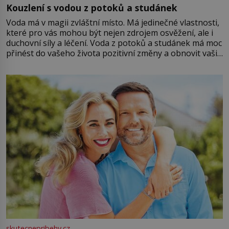
Kouzlení s vodou z potoků a studánek
Voda má v magii zvláštní místo. Má jedinečné vlastnosti,
které pro vás mohou být nejen zdrojem osvěžení, ale i
duchovní síly a léčení. Voda z potoků a studánek má moc
přinést do vašeho života pozitivní změny a obnovit vaši
energii. Využitím těchto přírodních zdrojů v magii
můžete obohatit své rituály a přinést do svého života
větší harmonii a klid. Je důležité
skutecnepribehy.cz