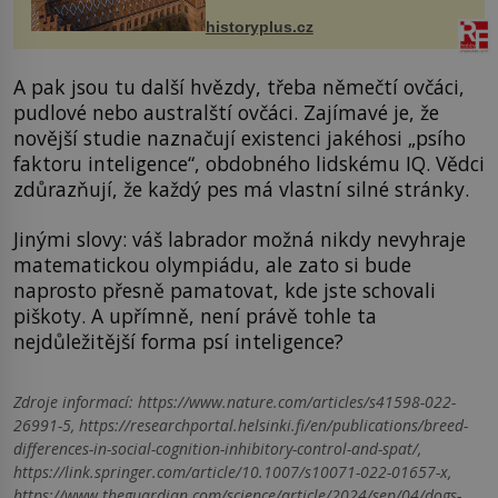
na něm dal mimořádně záležet. Jeho
stavební plány by při ...
historyplus.cz
A pak jsou tu další hvězdy, třeba němečtí ovčáci,
pudlové nebo australští ovčáci. Zajímavé je, že
novější studie naznačují existenci jakéhosi „psího
faktoru inteligence“, obdobného lidskému IQ. Vědci
zdůrazňují, že každý pes má vlastní silné stránky.
Jinými slovy: váš labrador možná nikdy nevyhraje
matematickou olympiádu, ale zato si bude
naprosto přesně pamatovat, kde jste schovali
piškoty. A upřímně, není právě tohle ta
nejdůležitější forma psí inteligence?
Zdroje informací:
https://www.nature.com/articles/s41598-022-
26991-5, https://researchportal.helsinki.fi/en/publications/breed-
differences-in-social-cognition-inhibitory-control-and-spat/,
https://link.springer.com/article/10.1007/s10071-022-01657-x,
https://www.theguardian.com/science/article/2024/sep/04/dogs-