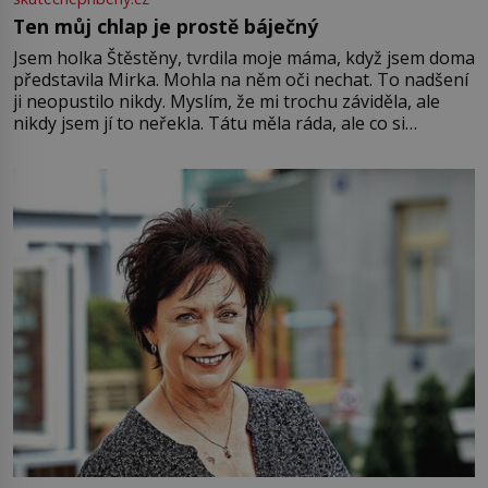
Ten můj chlap je prostě báječný
Jsem holka Štěstěny, tvrdila moje máma, když jsem doma
představila Mirka. Mohla na něm oči nechat. To nadšení
ji neopustilo nikdy. Myslím, že mi trochu záviděla, ale
nikdy jsem jí to neřekla. Tátu měla ráda, ale co si
pamatuji, tak jsme s Mirkem byli zamilovaní mnohem víc.
Jsme spolu moc rádi Tehdy byla jiná doba, když