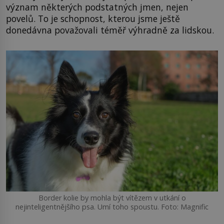
význam některých podstatných jmen, nejen
povelů. To je schopnost, kterou jsme ještě
donedávna považovali téměř výhradně za lidskou.
Border kolie by mohla být vítězem v utkání o
nejinteligentnějšího psa. Umí toho spoustu. Foto: Magnific