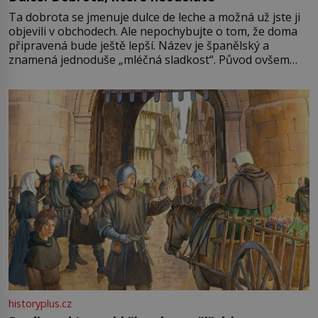
Ta dobrota se jmenuje dulce de leche a možná už jste ji
objevili v obchodech. Ale nepochybujte o tom, že doma
připravená bude ještě lepší. Název je španělský a
znamená jednoduše „mléčná sladkost“. Původ ovšem
není úplně jednoznačný, o autorství této receptury se
pře hned několik latinskoamerických zemí a k tomu
Francie, kde se traduje,
historyplus.cz