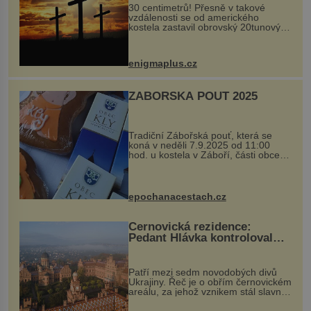
30 centimetrů! Přesně v takové
vzdálenosti se od amerického
kostela zastavil obrovský 20tunový
balvan, který se v květnu 2014
nečekaně odtrhl od nedaleké skály
při její demolici. Podle místních stojí
enigmaplus.cz
...
ZÁBOŘSKÁ POUŤ 2025
Tradiční Zábořská pouť, která se
koná v neděli 7.9.2025 od 11:00
hod. u kostela v Záboří, části obce
Kly u Mělníka. V programu naleznete
komentovanou prohlídku kostela,
dobovou hudbu, řemesla, atrakce...
epochanacestach.cz
Černovická rezidence:
Pedant Hlávka kontroloval
každou cihlu
Patří mezi sedm novodobých divů
Ukrajiny. Řeč je o obřím černovickém
areálu, za jehož vznikem stál slavný
český architekt Josef Hlávka. Ten si