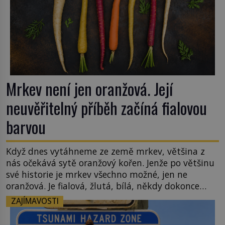
Mrkev není jen oranžová. Její
neuvěřitelný příběh začíná fialovou
barvou
Když dnes vytáhneme ze země mrkev, většina z
nás očekává sytě oranžový kořen. Jenže po většinu
své historie je mrkev všechno možné, jen ne
oranžová. Je fialová, žlutá, bílá, někdy dokonce
téměř černá. Až díky stovkám let pečlivého
ZAJÍMAVOSTI
šlechtění se z ní stává zelenina, bez které si českou
zahradu ani nedokážeme představit. Její příběh je