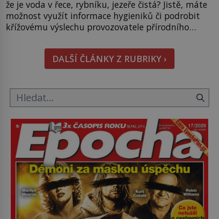
že je voda v řece, rybníku, jezeře čistá? Jistě, máte
možnost využít informace hygieniků či podrobit
křížovému výslechu provozovatele přírodního
koupaliště. Existuje ale ještě jiná alternativa. Jaká?
Podívat se pod hladinu a zjistit, kdo si onu
DALŠÍ ČLÁNKY Z RUBRIKY ›
konkrétní vodní lokalitu oblíbil už dávno před
vámi. Říká se jim bioindikátory […]