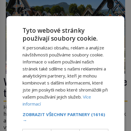
tsunami si […]
Tyto webové stránky
používají soubory cookie.
K personalizaci obsahu, reklam a analýze
návštěvnosti používáme soubory cookie.
Informace o vašem používání našich
stránek také sdílíme s našimi reklamními a
analytickými partnery, kteří je mohou
Veselý hřbitov v Rumunsku: Proč zde
kombinovat s dalšími informacemi, které
třou pohřební plačky bídu s nouzí?
jste jim poskytli nebo které shromáždili při
vašem používání jejich služeb.
Více
informací
Hřbitov jako jeviště pro mystérium smrti. Mezi
hrobovými místy půda promáčená slzami, smutek
ZOBRAZIT VŠECHNY PARTNERY
(1616)
→
a vědomí konečnosti lidské existence. Jsou ale
výjimky, kde pohřební plačky smutně žmoulají