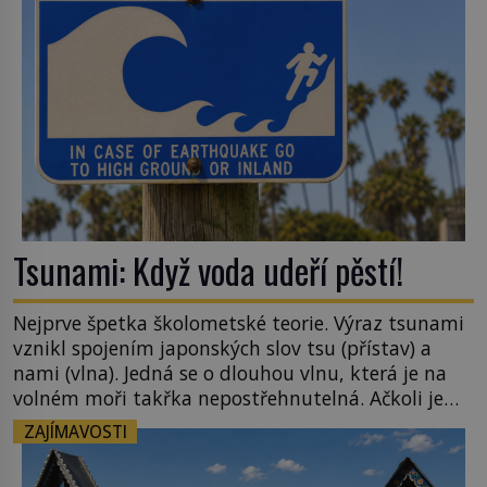
[…]
Tsunami: Když voda udeří pěstí!
Nejprve špetka školometské teorie. Výraz tsunami
vznikl spojením japonských slov tsu (přístav) a
nami (vlna). Jedná se o dlouhou vlnu, která je na
volném moři takřka nepostřehnutelná. Ačkoli je
vlnová délka tsunami i 300 kilometrů, výška vlny
ZAJÍMAVOSTI
na volném moři je maximálně 1,5 metru. Máme se
podobné obří vlny obávat i v Evropě? Vznik