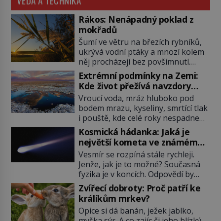
VĚDA A TECHNIKA
Rákos: Nenápadný poklad z
mokřadů
Šumí ve větru na březích rybníků,
ukrývá vodní ptáky a mnozí kolem
něj procházejí bez povšimnutí.
Přesto právě rákos pomáhal stavět
Extrémní podmínky na Zemi:
domy, vyrábět lodě, zapisovat první
Kde život přežívá navzdory
texty a inspiroval řadu pověstí.
všemu
Vroucí voda, mráz hluboko pod
Tato skromná, ale užitečná
bodem mrazu, kyseliny, smrtící tlak
rostlina provází člověka už tisíce
i pouště, kde celé roky nespadne
let. Většina lidí vnímá rákos jen jako
jediná kapka deště. Na první
obyčejnou kulisu letního koupání.
Kosmická hádanka: Jaká je
pohled místa, kde nemůže
Stačí se však podívat […]
největší kometa ve známém
existovat vůbec nic. Přesto právě
vesmíru?
Vesmír se rozpíná stále rychleji.
tady vědci objevují organismy,
Jenže, jak je to možné? Současná
které posouvají hranice života.
fyzika je v koncích. Odpovědí by
Každý nový nález mění naše
mohla být hypotetická temná
představy o tom, co všechno
Zvířecí dobroty: Proč patří ke
energie. Právě na tu se zaměří
dokáže příroda a napovídá, kde
králíkům mrkev?
pozornost dvojice zkušených
bychom jednou […]
Opice si dá banán, ježek jablko,
astronomů. Namísto ní ale objeví
myška sýr. A co zajíc či jeho blízký