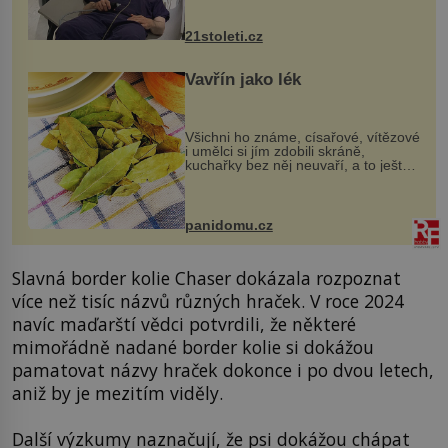
zákrok. Ultrazvuk zase není vhodný
k dostatečně přesnému zacílení ...
21stoleti.cz
Vavřín jako lék
Všichni ho známe, císařové, vítězové
i umělci si jím zdobili skráně,
kuchařky bez něj neuvaří, a to ještě
nevíte, že bobkový list může výrazně
zmírnit některé naše neduhy.
Obsahuje v malém množství ně...
panidomu.cz
Slavná border kolie Chaser dokázala rozpoznat
více než tisíc názvů různých hraček. V roce 2024
navíc maďarští vědci potvrdili, že některé
mimořádně nadané border kolie si dokážou
pamatovat názvy hraček dokonce i po dvou letech,
aniž by je mezitím viděly.
Další výzkumy naznačují, že psi dokážou chápat