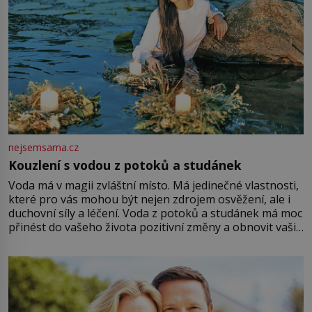
nejsemsama.cz
Kouzlení s vodou z potoků a studánek
Voda má v magii zvláštní místo. Má jedinečné vlastnosti,
které pro vás mohou být nejen zdrojem osvěžení, ale i
duchovní síly a léčení. Voda z potoků a studánek má moc
přinést do vašeho života pozitivní změny a obnovit vaši
energii. Využitím těchto přírodních zdrojů v magii
můžete obohatit své rituály a přinést do svého života
větší harmonii a klid. Je důležité