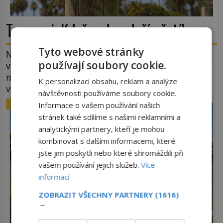
Tsunami: Když voda udeří pěstí!
Tyto webové stránky
Nejprve špetka školometské teorie. Výraz tsunami
používají soubory cookie.
vznikl spojením japonských slov tsu (přístav) a
nami (vlna). Jedná se o dlouhou vlnu, která je na
K personalizaci obsahu, reklam a analýze
volném moři takřka nepostřehnutelná. Ačkoli je
návštěvnosti používáme soubory cookie.
vlnová délka tsunami i 300 kilometrů, výška vlny
ZAJÍMAVOSTI
Informace o vašem používání našich
na volném moři je maximálně 1,5 metru. Máme se
stránek také sdílíme s našimi reklamními a
podobné obří vlny obávat i v Evropě? Vznik
analytickými partnery, kteří je mohou
tsunami si […]
kombinovat s dalšími informacemi, které
jste jim poskytli nebo které shromáždili při
vašem používání jejich služeb.
Více
informací
ZOBRAZIT VŠECHNY PARTNERY
(1616)
→