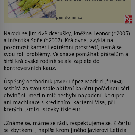
nevíte, že bobkový list může výrazně
zmírnit některé naše neduhy.
Obsahuje v malém množství ně...
panidomu.cz
Narodí se jim dvě dcerušky, kněžna Leonor (*2005)
a infantka Sofie (*2007). Královna, zvyklá na
pozornost kamer i extrémní prostředí, nemá se
svou rolí problémy. Ve snaze pomáhat přátelům a
širší královské rodině se ale zaplete do
kontroverzních kauz.
Úspěšný obchodník Javier López Madrid (*1964)
sesbírá za svou stále aktivní kariéru pořádnou sérii
obvinění, mezi nimiž nechybí napadení, korupce
ani machinace s kreditními kartami Visa, při
kterých „zmizí“ stovky tisíc eur.
„Známe se, máme se rádi, respektujeme se. K čertu
se zbytkem!“, napíše krom jiného Javierovi Letizia