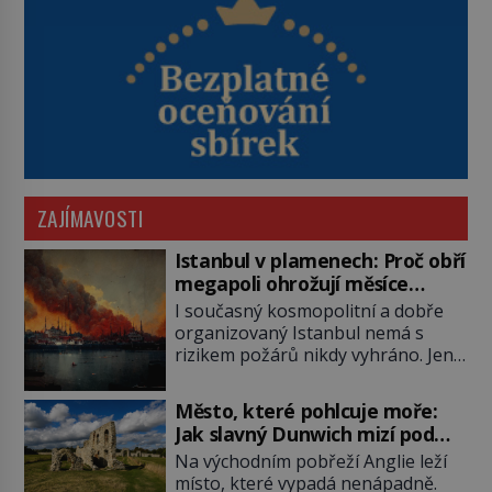
ZAJÍMAVOSTI
Istanbul v plamenech: Proč obří
megapoli ohrožují měsíce
smaženého lilku?
I současný kosmopolitní a dobře
organizovaný Istanbul nemá s
rizikem požárů nikdy vyhráno. Jen
těžko si tak člověk dokáže
představit, jaká požární rizika
Město, které pohlcuje moře:
skrýval Istanbul časů minulých. Jak
Jak slavný Dunwich mizí pod
čelilo město v minulosti potenciální
hladinou
Na východním pobřeží Anglie leží
ohnivé katastrofě a proč jsou zde
místo, které vypadá nenápadně.
stále tolik obávány měsíce