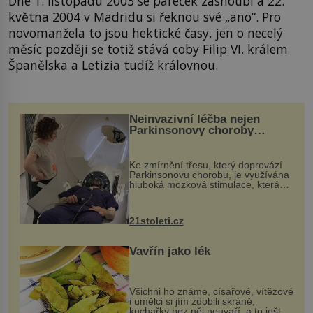
Dne 1. listopadu 2003 se páreček zasnoubí a 22.
května 2004 v Madridu si řeknou své „ano“. Pro
novomanžela to jsou hektické časy, jen o necelý
měsíc později se totiž stává coby Filip VI. králem
Španělska a Letizia tudíž královnou.
Neinvazivní léčba nejen
Parkinsonovy choroby
pomocí ultrazvukové
„helmy“
Ke zmírnění třesu, který doprovází
Parkinsonovu chorobu, je využívána
hluboká mozková stimulace, která
však vyžaduje vysoce invazivní
zákrok. Ultrazvuk zase není vhodný
k dostatečně přesnému zacílení ...
21stoleti.cz
Vavřín jako lék
Všichni ho známe, císařové, vítězové
i umělci si jím zdobili skráně,
kuchařky bez něj neuvaří, a to ještě