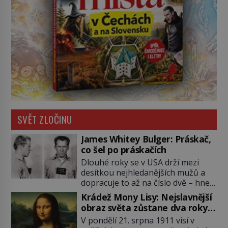
SVĚT ZLOČINU
James Whitey Bulger: Práskač,
co šel po práskačích
Dlouhé roky se v USA drží mezi
desítkou nejhledanějších mužů a
dopracuje to až na číslo dvě – hned
po Usámovi bin Ládinovi (1957–
Krádež Mony Lisy: Nejslavnější
2011). To je James „Whitey“ Bulger
obraz světa zůstane dva roky
(1929–2018) viněný ze spoluúčasti
nezvěstný
V pondělí 21. srpna 1911 visí v
na 19 vraždách, vydírání a lichvy. A