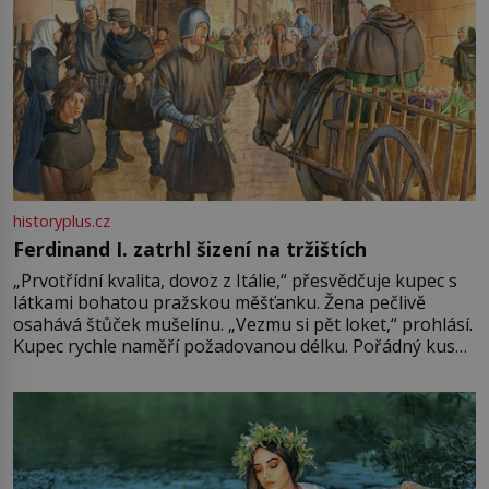
historyplus.cz
Ferdinand I. zatrhl šizení na tržištích
„Prvotřídní kvalita, dovoz z Itálie,“ přesvědčuje kupec s
látkami bohatou pražskou měšťanku. Žena pečlivě
osahává štůček mušelínu. „Vezmu si pět loket,“ prohlásí.
Kupec rychle naměří požadovanou délku. Pořádný kus
mu přitom zůstane za prsty… „Na šaty ho bude málo,
milostpaní. Stačí jenom na sukni,“ zhodnotí švadlena
množství růžového mušelínu. „Ošidili vás, podívejte.“
Vezme do ruky dřevěnou