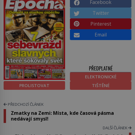
Facebook
Twitter
Pinterest
Email
PŘEDPLATNÉ
ELEKTRONICKÉ
PROLISTOVAT
TIŠTĚNÉ
PŘEDCHOZÍ ČLÁNEK
Zmatky na Zemi: Místa, kde časová pásma
nedávají smysl!
DALŠÍ ČLÁNEK