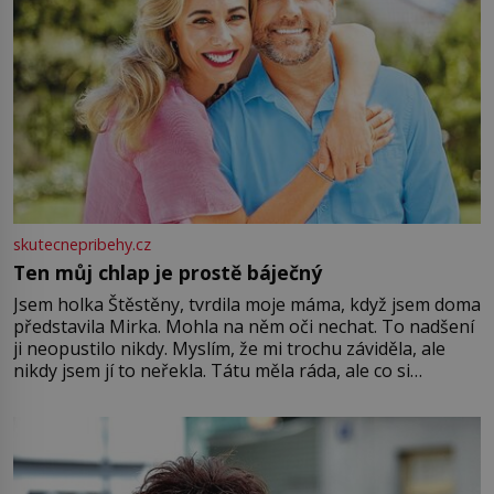
skutecnepribehy.cz
Ten můj chlap je prostě báječný
Jsem holka Štěstěny, tvrdila moje máma, když jsem doma
představila Mirka. Mohla na něm oči nechat. To nadšení
ji neopustilo nikdy. Myslím, že mi trochu záviděla, ale
nikdy jsem jí to neřekla. Tátu měla ráda, ale co si
pamatuji, tak jsme s Mirkem byli zamilovaní mnohem víc.
Jsme spolu moc rádi Tehdy byla jiná doba, když