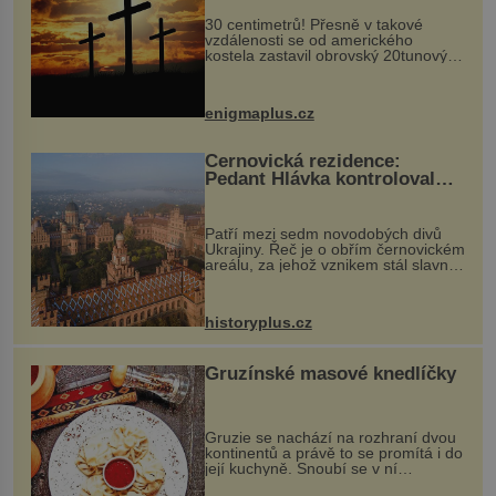
30 centimetrů! Přesně v takové
vzdálenosti se od amerického
kostela zastavil obrovský 20tunový
balvan, který se v květnu 2014
nečekaně odtrhl od nedaleké skály
při její demolici. Podle místních stojí
enigmaplus.cz
...
Černovická rezidence:
Pedant Hlávka kontroloval
každou cihlu
Patří mezi sedm novodobých divů
Ukrajiny. Řeč je o obřím černovickém
areálu, za jehož vznikem stál slavný
český architekt Josef Hlávka. Ten si
na něm dal mimořádně záležet. Jeho
stavební plány by při ...
historyplus.cz
Gruzínské masové knedlíčky
Gruzie se nachází na rozhraní dvou
kontinentů a právě to se promítá i do
její kuchyně. Snoubí se v ní
evropské a asijské chutě a díky tomu