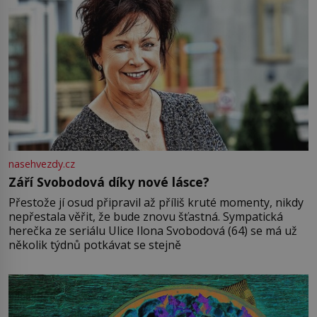
nasehvezdy.cz
Září Svobodová díky nové lásce?
Přestože jí osud připravil až příliš kruté momenty, nikdy
nepřestala věřit, že bude znovu šťastná. Sympatická
herečka ze seriálu Ulice Ilona Svobodová (64) se má už
několik týdnů potkávat se stejně