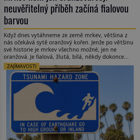
neuvěřitelný příběh začíná fialovou
barvou
Když dnes vytáhneme ze země mrkev, většina z
nás očekává sytě oranžový kořen. Jenže po většinu
své historie je mrkev všechno možné, jen ne
oranžová. Je fialová, žlutá, bílá, někdy dokonce
téměř černá. Až díky stovkám let pečlivého
ZAJÍMAVOSTI
šlechtění se z ní stává zelenina, bez které si českou
zahradu ani nedokážeme představit. Její příběh je
[…]