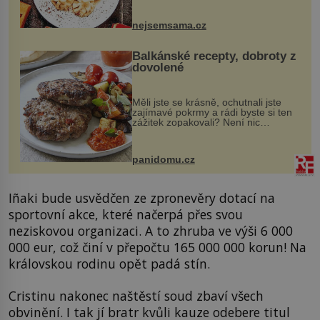
vznikají rozmanité a chuťově bohaté
pokrmy, které rozhodně st...
nejsemsama.cz
Balkánské recepty, dobroty z
dovolené
Měli jste se krásně, ochutnali jste
zajímavé pokrmy a rádi byste si ten
zážitek zopakovali? Není nic
snazšího. Pljeskavica (10 porcí)
Možná jste ji ochutnali na dovolené v
bývalé Jugoslávii, lze ji vi...
panidomu.cz
Iñaki bude usvědčen ze zpronevěry dotací na
sportovní akce, které načerpá přes svou
neziskovou organizaci. A to zhruba ve výši 6 000
000 eur, což činí v přepočtu 165 000 000 korun! Na
královskou rodinu opět padá stín.
Cristinu nakonec naštěstí soud zbaví všech
obvinění. I tak jí bratr kvůli kauze odebere titul