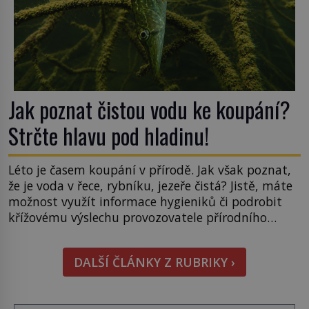
Jak poznat čistou vodu ke koupání?
Strčte hlavu pod hladinu!
Léto je časem koupání v přírodě. Jak však poznat,
že je voda v řece, rybníku, jezeře čistá? Jistě, máte
možnost využít informace hygieniků či podrobit
křížovému výslechu provozovatele přírodního
koupaliště. Existuje ale ještě jiná alternativa. Jaká?
Podívat se pod hladinu a zjistit, kdo si onu
DALŠÍ ČLÁNKY Z RUBRIKY ›
konkrétní vodní lokalitu oblíbil už dávno před
vámi. Říká se jim bioindikátory […]