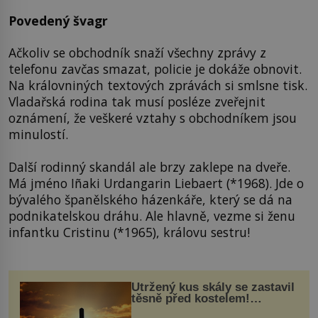
Povedený švagr
Ačkoliv se obchodník snaží všechny zprávy z
telefonu zavčas smazat, policie je dokáže obnovit.
Na královniných textových zprávách si smlsne tisk.
Vladařská rodina tak musí posléze zveřejnit
oznámení, že veškeré vztahy s obchodníkem jsou
minulostí.
Další rodinný skandál ale brzy zaklepe na dveře.
Má jméno Iñaki Urdangarin Liebaert (*1968). Jde o
bývalého španělského házenkáře, který se dá na
podnikatelskou dráhu. Ale hlavně, vezme si ženu
infantku Cristinu (*1965), královu sestru!
Utržený kus skály se zastavil
těsně před kostelem!
Ochránila ho boží síla?