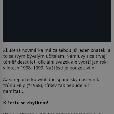
Zkušená novinářka má za sebou již jeden sňatek, a
to se svým bývalým učitelem. Námluvy sice trvají
téměř deset let, oficiální svazek ale vydrží jen rok:
v letech 1998–1999. Naštěstí je pouze civilní.
Až si reportérku vyhlídne španělský následník
trůnu Filip (*1968), církev tak nebude nic
namítat…
K čertu se zbytkem!