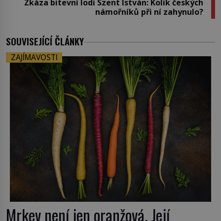
Zkáza bitevní lodi Szent István: Kolik českých
námořníků při ní zahynulo?
SOUVISEJÍCÍ ČLÁNKY
ZAJÍMAVOSTI
Mrkev není jen oranžová. Její