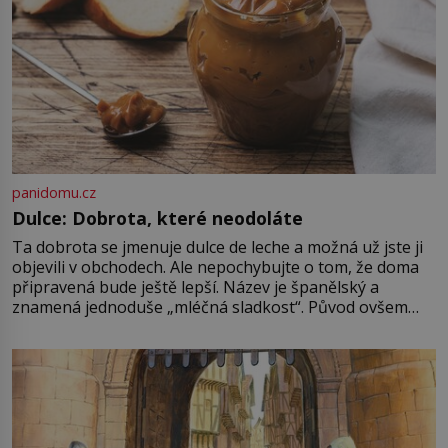
panidomu.cz
Dulce: Dobrota, které neodoláte
Ta dobrota se jmenuje dulce de leche a možná už jste ji
objevili v obchodech. Ale nepochybujte o tom, že doma
připravená bude ještě lepší. Název je španělský a
znamená jednoduše „mléčná sladkost“. Původ ovšem
není úplně jednoznačný, o autorství této receptury se
pře hned několik latinskoamerických zemí a k tomu
Francie, kde se traduje,