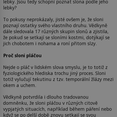
lebky. Jsou tedy schopní poznat slona podle jeho
lebky?
To pokusy neprokázaly, jisté ovšem je, že sloni
poznají ostatky svého vlastního druhu. Vědkyně
dále sledovala 17 různých skupin slonů a zjistila,
že pokud se setkají se sloními kostmi, dotýkají se
jich chobotem i nohama a roní přitom slzy.
Proč sloni pláčou
Nejde o pláč v lidském slova smyslu, je to totiž z
fyziologického hlediska trochu jiný proces. Sloni
totiž vylučují tekutinu z tzv. temporální žlázy mezi
okem a uchem.
Vědkyně potvrdila i dlouho tradovanou
domněnku, že sloni pláčou v různých citově
vypjatých situacích, například během páření nebo
když se po delší době znovu setkají se svou