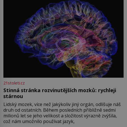
světová válka se chýlí ke konci. Jezero Stolpsee
21stoleti.cz
Stinná stránka rozvinutějších mozků: rychleji
stárnou
Lidský mozek, více než jakýkoliv jiný orgán, odlišuje náš
druh od ostatních. Během posledních přibližně sedmi
milionů let se jeho velikost a složitost výrazně zvýšila,
což nám umožnilo používat jazyk,