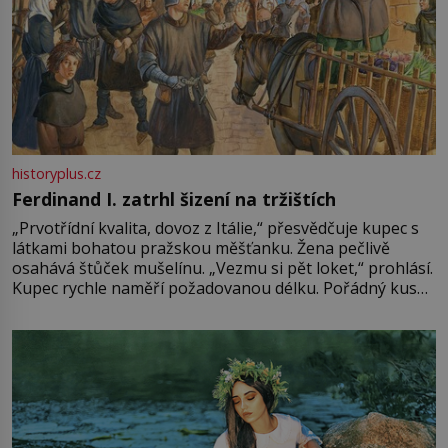
historyplus.cz
Ferdinand I. zatrhl šizení na tržištích
„Prvotřídní kvalita, dovoz z Itálie,“ přesvědčuje kupec s
látkami bohatou pražskou měšťanku. Žena pečlivě
osahává štůček mušelínu. „Vezmu si pět loket,“ prohlásí.
Kupec rychle naměří požadovanou délku. Pořádný kus
mu přitom zůstane za prsty… „Na šaty ho bude málo,
milostpaní. Stačí jenom na sukni,“ zhodnotí švadlena
množství růžového mušelínu. „Ošidili vás, podívejte.“
Vezme do ruky dřevěnou