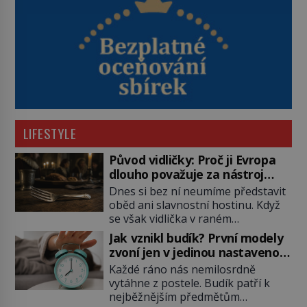
LIFESTYLE
Původ vidličky: Proč ji Evropa
dlouho považuje za nástroj
samotného satana?
Dnes si bez ní neumíme představit
oběd ani slavnostní hostinu. Když
se však vidlička v raném
středověku objevuje na evropských
Jak vznikl budík? První modely
stolech, vzbuzuje pohoršení,
zvoní jen v jedinou nastavenou
posměch i strach. Mnozí duchovní ji
hodinu
Každé ráno nás nemilosrdně
označují za projev pýchy a
vytáhne z postele. Budík patří k
zbytečného přepychu, někteří
nejběžnějším předmětům
dokonce za nástroj ďábla. Trvá