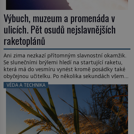
Výbuch, muzeum a promenáda v
ulicích. Pět osudů nejslavnějších
raketoplánů
Ani zima nezkazí přítomným slavnostní okamžik.
Se slunečními brýlemi hledí na startující raketu,
která má do vesmíru vynést kromě posádky také
obyčejnou učitelku. Po několika sekundách všem
ztuhnou úsměvy, stroj totiž exploduje. Jejich
VĚDA A TECHNIKA
konstrukce není z levného kraje, daňové
poplatníky stojí miliardy dolarů. Na druhou stranu
zvládnou jen představitelné věci. Na malé kousky
Název: Columbia První […]