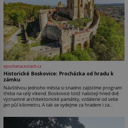
epochanacestach.cz
Historické Boskovice: Procházka od hradu k
zámku
Návštěvou jednoho města si snadno zajistíme program
třeba na celý víkend. Boskovice totiž nabízejí hned dvě
významné architektonické památky, vzdálené od sebe
jen půl kilometru. A tak se vydejme za hradem i za
zámkem do krásné jihomoravské krajiny. Trhová osada
Boskovice na okraji Drahanské vrchoviny vznikla někdy
ve13. století, a už v roce 1313 kronikáři zaznamenali