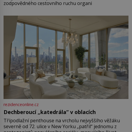
zodpovědného cestovního ruchu organi
rezidenceonline.cz
Dechberoucí „katedrála“ v oblacích
Třípodlažní penthouse na vrcholu nejvyššího věžáku
severně od 72. ulice v New Yorku „patřil“ jednomu z