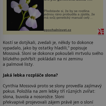
evoluční výhoda
Představte si, že by se rostlina
jednou ráno probudila a zjistila, že
má svůj genetický manuál celý
dvakrát. Přesně to se občas v
přírodě stane – a podle nového
výzkumu to může být pro druhy
epochalnisvet.cz
vstupenka...
Kostí se dotýkali, zvedali je, někdy to dokonce
vypadalo, jako by ostatky hladili,“ popisuje
Mossová. Sloni se dokonce pokoušeli mrtvolu svého
blízkého pohřbít: pokládali na ni zeminu
a palmové listy.
Jaká lebka rozpláče slona?
Cynthia Mossová proto se slony provedla zajímavý
pokus. Položila na zem lebky tří různých zvířat:
slona, buvola a nosorožce. Sloni
překvapivě projevovali zájem právě jen o sloní