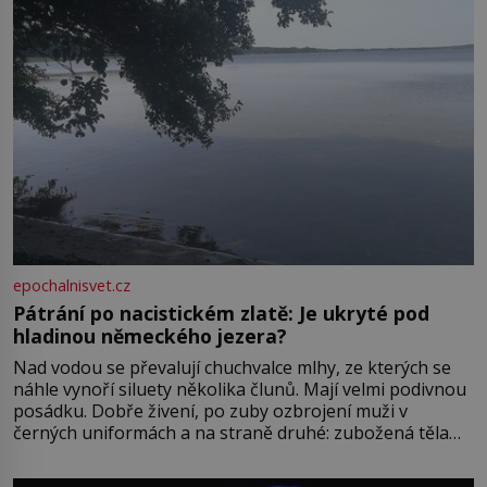
epochalnisvet.cz
Pátrání po nacistickém zlatě: Je ukryté pod
hladinou německého jezera?
Nad vodou se převalují chuchvalce mlhy, ze kterých se
náhle vynoří siluety několika člunů. Mají velmi podivnou
posádku. Dobře živení, po zuby ozbrojení muži v
černých uniformách a na straně druhé: zubožená těla
oblečená v chatrných vězeňských hadrech. Co tato
přízračná scéna znamená? Je jaro roku 1945, druhá