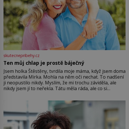
skutecnepribehy.cz
Ten můj chlap je prostě báječný
Jsem holka Štěstěny, tvrdila moje máma, když jsem doma
představila Mirka. Mohla na něm oči nechat. To nadšení
ji neopustilo nikdy. Myslím, že mi trochu záviděla, ale
nikdy jsem jí to neřekla. Tátu měla ráda, ale co si
pamatuji, tak jsme s Mirkem byli zamilovaní mnohem víc.
Jsme spolu moc rádi Tehdy byla jiná doba, když