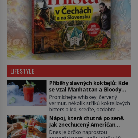
LIFESTYLE
Příběhy slavných koktejlů: Kde
se vzal Manhattan a Bloody
Mary?
Promíchejte whiskey, červený
vermut, několik střiků koktejlových
bitters a led, sceďte, ozdobte
koktejlovou třešinkou a tadá…
Nápoj, která chutná po seně.
Manhattan je tu! A pokud to má být
Jak znechucený Američan
skutečně on, dejte si pozor, ať
vymyslel brčko
Dnes je brčko naprostou
místo klasické americké rye