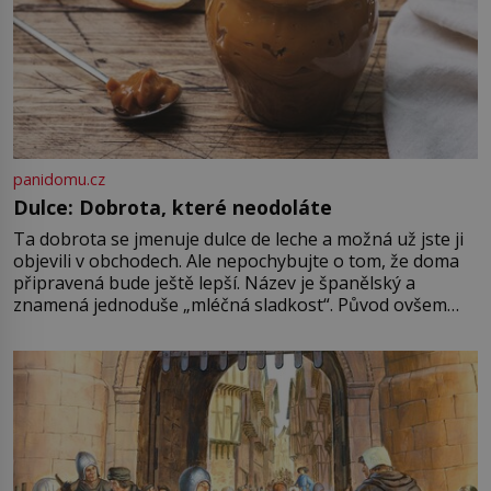
panidomu.cz
Dulce: Dobrota, které neodoláte
Ta dobrota se jmenuje dulce de leche a možná už jste ji
objevili v obchodech. Ale nepochybujte o tom, že doma
připravená bude ještě lepší. Název je španělský a
znamená jednoduše „mléčná sladkost“. Původ ovšem
není úplně jednoznačný, o autorství této receptury se
pře hned několik latinskoamerických zemí a k tomu
Francie, kde se traduje,