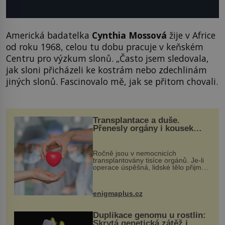
Americká badatelka
Cynthia Mossová
žije v Africe
od roku 1968, celou tu dobu pracuje v keňském
Centru pro výzkum slonů. „Často jsem sledovala,
jak sloni přicházeli ke kostrám nebo zdechlinám
jiných slonů. Fascinovalo mě, jak se přitom chovali.
Transplantace a duše.
Přenesly orgány i kousek
osobnosti dárce?
Ročně jsou v nemocnicích
transplantovány tisíce orgánů. Je-li
operace úspěšná, lidské tělo přijme
darovaný orgán za své a pacient
může vést plnohodnotný život. Ale co
když při transplantaci nepřijímám...
enigmaplus.cz
Duplikace genomu u rostlin:
Skrytá genetická zátěž i