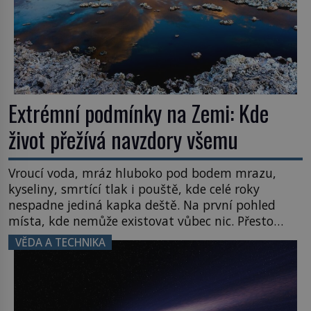
Extrémní podmínky na Zemi: Kde
život přežívá navzdory všemu
Vroucí voda, mráz hluboko pod bodem mrazu,
kyseliny, smrtící tlak i pouště, kde celé roky
nespadne jediná kapka deště. Na první pohled
místa, kde nemůže existovat vůbec nic. Přesto
právě tady vědci objevují organismy, které
VĚDA A TECHNIKA
posouvají hranice života. Každý nový nález mění
naše představy o tom, co všechno dokáže příroda a
napovídá, kde bychom jednou […]