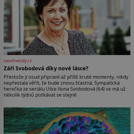
nasehvezdy.cz
Září Svobodová díky nové lásce?
Přestože jí osud připravil až příliš kruté momenty, nikdy
nepřestala věřit, že bude znovu šťastná. Sympatická
herečka ze seriálu Ulice Ilona Svobodová (64) se má už
několik týdnů potkávat se stejně