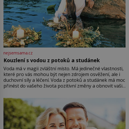
nejsemsama.cz
Kouzlení s vodou z potoků a studánek
Voda má v magii zvláštní místo. Má jedinečné vlastnosti,
které pro vás mohou být nejen zdrojem osvěžení, ale i
duchovní síly a léčení. Voda z potoků a studánek má moc
přinést do vašeho života pozitivní změny a obnovit vaši
energii. Využitím těchto přírodních zdrojů v magii
můžete obohatit své rituály a přinést do svého života
větší harmonii a klid. Je důležité