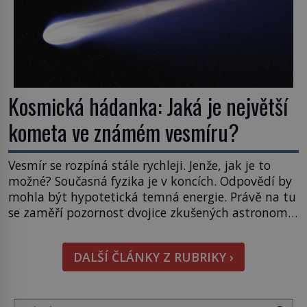
Kosmická hádanka: Jaká je největší
kometa ve známém vesmíru?
Vesmír se rozpíná stále rychleji. Jenže, jak je to
možné? Současná fyzika je v koncích. Odpovědí by
mohla být hypotetická temná energie. Právě na tu
se zaměří pozornost dvojice zkušených astronomů.
Namísto ní ale objeví něco mnohem
hmatatelnějšího. Naprosto rekordní kometu!
DALŠÍ ČLÁNKY Z RUBRIKY ›
Astronomové Pedro Bernardinelli a Gary Bernstein
mravenčí prací zkoumají archivní snímky v rámci
Průzkumu temné energie […]