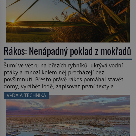
Rákos: Nenápadný poklad z mokřadů
Šumí ve větru na březích rybníků, ukrývá vodní
ptáky a mnozí kolem něj procházejí bez
povšimnutí. Přesto právě rákos pomáhal stavět
domy, vyrábět lodě, zapisovat první texty a
inspiroval řadu pověstí. Tato skromná, ale
VĚDA A TECHNIKA
užitečná rostlina provází člověka už tisíce let.
Většina lidí vnímá rákos jen jako obyčejnou kulisu
letního koupání. Stačí se však podívat […]