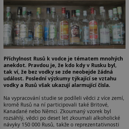
Příchylnost Rusů k vodce je tématem mnohých
anekdot. Pravdou je, že kdo kdy v Rusku byl,
tak ví, že bez vodky se zde neobejde žádná
událost. Poslední výzkumy týkající se vztahu
vodky a Rusů však ukazují alarmující čísla.
Na vypracování studie se podíleli vědci z více zemí,
kromě Rusů na ní participovali také Britové,
Kanaďané nebo Němci. Zkoumaný vzorek byl
rozsáhlý, vědci po deset let zkoumali alkoholické
návyky 150 000 Rusů, takže o reprezentativnosti