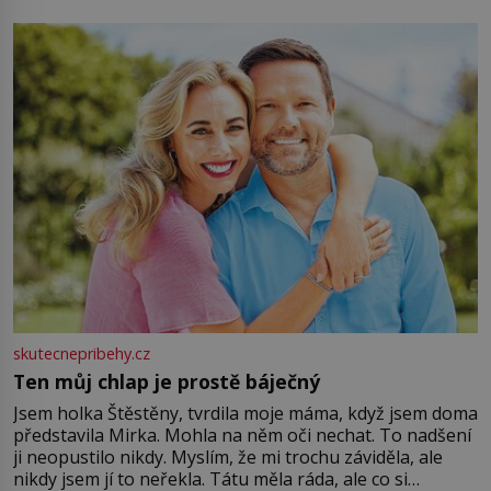
můžete obohatit své rituály a přinést do svého života
větší harmonii a klid. Je důležité
skutecnepribehy.cz
Ten můj chlap je prostě báječný
Jsem holka Štěstěny, tvrdila moje máma, když jsem doma
představila Mirka. Mohla na něm oči nechat. To nadšení
ji neopustilo nikdy. Myslím, že mi trochu záviděla, ale
nikdy jsem jí to neřekla. Tátu měla ráda, ale co si