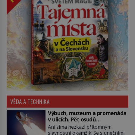
VĚDA A TECHNIKA
Výbuch, muzeum a promenáda
v ulicích. Pět osudů
nejslavnějších raketoplánů
Ani zima nezkazí přítomným
slavnostní okamžik. Se slunečními