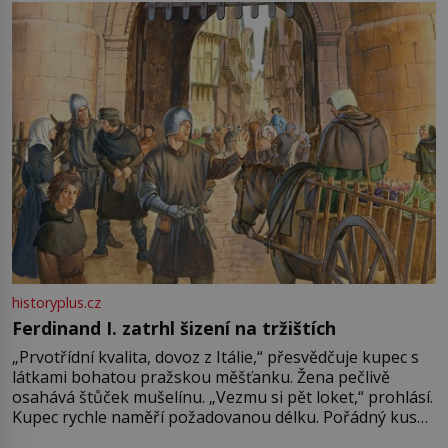
Francie, kde se traduje,
historyplus.cz
Ferdinand I. zatrhl šizení na tržištích
„Prvotřídní kvalita, dovoz z Itálie,“ přesvědčuje kupec s
látkami bohatou pražskou měšťanku. Žena pečlivě
osahává štůček mušelínu. „Vezmu si pět loket,“ prohlásí.
Kupec rychle naměří požadovanou délku. Pořádný kus
mu přitom zůstane za prsty… „Na šaty ho bude málo,