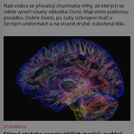
Nad vodou se převalují chuchvalce mlhy, ze kterých se
náhle vynoří siluety několika člunů. Mají velmi podivnou
posádku. Dobře živení, po zuby ozbrojení muži v
černých uniformách a na straně druhé: zubožená těla
oblečená v chatrných vězeňských hadrech. Co tato
přízračná scéna znamená? Je jaro roku 1945, druhá
světová válka se chýlí ke konci. Jezero Stolpsee
21stoleti.cz
Stinná stránka rozvinutějších mozků: rychleji