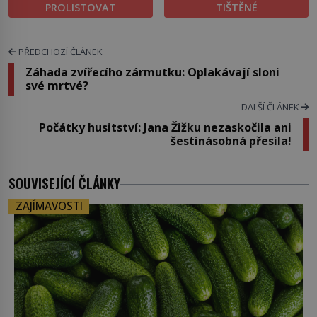
PROLISTOVAT
TIŠTĚNÉ
PŘEDCHOZÍ ČLÁNEK
Záhada zvířecího zármutku: Oplakávají sloni
své mrtvé?
DALŠÍ ČLÁNEK
Počátky husitství: Jana Žižku nezaskočila ani
šestinásobná přesila!
SOUVISEJÍCÍ ČLÁNKY
ZAJÍMAVOSTI