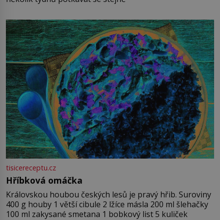
tisicereceptu.cz
Hříbková omáčka
Královskou houbou českých lesů je pravý hřib. Suroviny
400 g houby 1 větší cibule 2 lžíce másla 200 ml šlehačky
100 ml zakysané smetana 1 bobkový list 5 kuliček