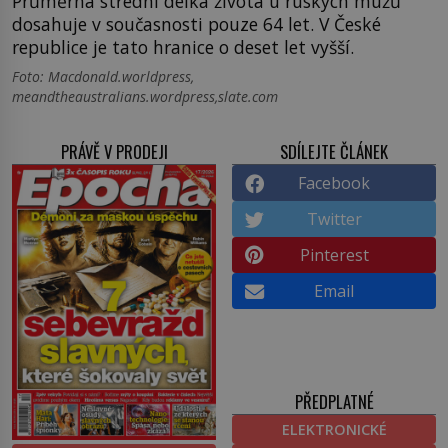
Průměrná střední délka života u ruských mužů
dosahuje v současnosti pouze 64 let. V České
republice je tato hranice o deset let vyšší.
Foto: Macdonald.worldpress,
meandtheaustralians.wordpress,slate.com
PRÁVĚ V PRODEJI
SDÍLEJTE ČLÁNEK
Facebook
Twitter
Pinterest
Email
PŘEDPLATNÉ
ELEKTRONICKÉ