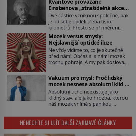
Kvantové provázání:
podobné představy o potravě
Einsteinova „strašidelná akce
zvířat často spíš mýty? Pokud máte
na dálku“ dál mate i fascinuje
Dvě částice vzniknou společně, pak
doma králíka, mrkev mu dát
vědce
je od sebe oddělí třeba tisíce
můžete. A nejspíš mu i bude
kilometrů. Přesto se při měření
chutnat, ovšem měl by ji mít jen
chovají, jako by mezi nimi
jako občasný pamlsek. […]
Mozek versus smysly:
existovalo neviditelné pouto. Albert
Nejslavnější optické iluze
Einstein tomu s jistou dávkou
Ne vždy vidíme to, co je skutečně
ironie říká „strašidelná akce na
před námi. Občas si s námi mozek
dálku“ a dlouhá desetiletí věří, že
trochu pohraje. A my pak doslova
musí existovat jednodušší
nevěříme vlastním očím! Jak
vysvětlení. Moderní experimenty
vznikají ty nejpodivnější optické
však ukazují, že kvantový svět
Vakuum pro mysl: Proč lidský
iluze? Soustřeď se na to hlavní!
funguje jinak, než […]
mozek nesnese absolutní klid a
TROXLERŮV EFEKT Náš mozek
začne si vymýšlet horory
Absolutní ticho neexistuje jako
zvládne zpracovat hodně informací.
klidný stav, ale jako hrozba, kterou
Všechny na světě ale nikoliv, musí
náš mozek vnímá s panikou,
si vybírat! Jak to dělá? Když se […]
protože bez vnějších podnětů
začne okamžitě produkovat vlastní
NENECHTE SI UJÍT DALŠÍ ZAJÍMAVÉ ČLÁNKY
děsivé iluze. Představte si místnost,
kde zmizí veškerý šum světa. Žádné
auta, žádný šepot, nic. Místo