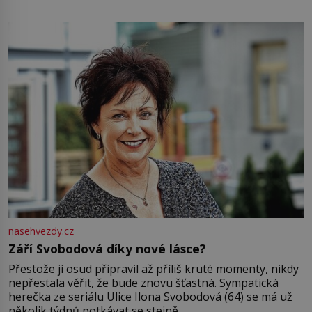
pamatuji, tak jsme s Mirkem byli zamilovaní mnohem víc.
Jsme spolu moc rádi Tehdy byla jiná doba, když
nasehvezdy.cz
Září Svobodová díky nové lásce?
Přestože jí osud připravil až příliš kruté momenty, nikdy
nepřestala věřit, že bude znovu šťastná. Sympatická
herečka ze seriálu Ulice Ilona Svobodová (64) se má už
několik týdnů potkávat se stejně