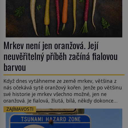
Mrkev není jen oranžová. Její
neuvěřitelný příběh začíná fialovou
barvou
Když dnes vytáhneme ze země mrkev, většina z
nás očekává sytě oranžový kořen. Jenže po většinu
své historie je mrkev všechno možné, jen ne
oranžová. Je fialová, žlutá, bílá, někdy dokonce
téměř černá. Až díky stovkám let pečlivého
ZAJÍMAVOSTI
šlechtění se z ní stává zelenina, bez které si českou
zahradu ani nedokážeme představit. Její příběh je
[…]