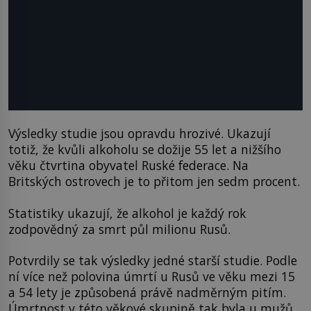
Výsledky studie jsou opravdu hrozivé. Ukazují
totiž, že kvůli alkoholu se dožije 55 let a nižšího
věku čtvrtina obyvatel Ruské federace. Na
Britských ostrovech je to přitom jen sedm procent.
Statistiky ukazují, že alkohol je každý rok
zodpovědný za smrt půl milionu Rusů.
Potvrdily se tak výsledky jedné starší studie. Podle
ní více než polovina úmrtí u Rusů ve věku mezi 15
a 54 lety je způsobená právě nadměrným pitím.
Úmrtnost v této věkové skupině tak byla u mužů