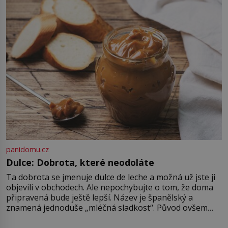
vytoužené oázy klidu však
okamžitě nastoupí hluboké
znepokojení. Lidská mysl je totiž
evolučně nastavena na neustálý
[…]
panidomu.cz
Dulce: Dobrota, které neodoláte
Ta dobrota se jmenuje dulce de leche a možná už jste ji
objevili v obchodech. Ale nepochybujte o tom, že doma
připravená bude ještě lepší. Název je španělský a
znamená jednoduše „mléčná sladkost“. Původ ovšem
není úplně jednoznačný, o autorství této receptury se
pře hned několik latinskoamerických zemí a k tomu