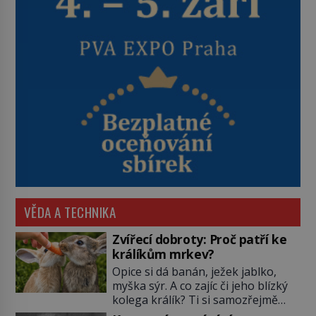
VĚDA A TECHNIKA
Zvířecí dobroty: Proč patří ke
králíkům mrkev?
Opice si dá banán, ježek jablko,
myška sýr. A co zajíc či jeho blízký
kolega králík? Ti si samozřejmě
pochutnají na mrkvi! Proč jsou