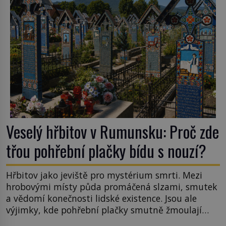
Veselý hřbitov v Rumunsku: Proč zde
třou pohřební plačky bídu s nouzí?
Hřbitov jako jeviště pro mystérium smrti. Mezi
hrobovými místy půda promáčená slzami, smutek
a vědomí konečnosti lidské existence. Jsou ale
výjimky, kde pohřební plačky smutně žmoulají
kapesníky nikoli při smutečním obřadu, ale při