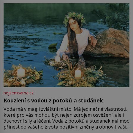
milostpaní. Stačí jenom na sukni,“ zhodnotí švadlena
množství růžového mušelínu. „Ošidili vás, podívejte.“
Vezme do ruky dřevěnou
nejsemsama.cz
Kouzlení s vodou z potoků a studánek
Voda má v magii zvláštní místo. Má jedinečné vlastnosti,
které pro vás mohou být nejen zdrojem osvěžení, ale i
duchovní síly a léčení. Voda z potoků a studánek má moc
přinést do vašeho života pozitivní změny a obnovit vaši
energii. Využitím těchto přírodních zdrojů v magii