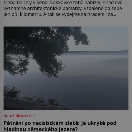
třeba na celý víkend. Boskovice totiž nabízejí hned dvě
významné architektonické památky, vzdálené od sebe
jen půl kilometru. A tak se vydejme za hradem i za
zámkem do krásné jihomoravské krajiny. Trhová osada
Boskovice na okraji Drahanské vrchoviny vznikla někdy
ve13. století, a už v roce 1313 kronikáři zaznamenali
epochalnisvet.cz
Pátrání po nacistickém zlatě: Je ukryté pod
hladinou německého jezera?