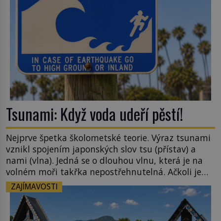
Tsunami: Když voda udeří pěstí!
Nejprve špetka školometské teorie. Výraz tsunami
vznikl spojením japonských slov tsu (přístav) a
nami (vlna). Jedná se o dlouhou vlnu, která je na
volném moři takřka nepostřehnutelná. Ačkoli je
vlnová délka tsunami i 300 kilometrů, výška vlny
ZAJÍMAVOSTI
na volném moři je maximálně 1,5 metru. Máme se
podobné obří vlny obávat i v Evropě? Vznik
tsunami si […]