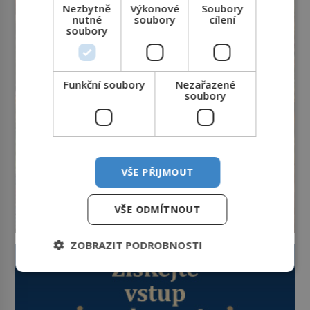
něco mnohem hmatatelnějšího.
Nezbytně
Výkonové
Soubory
Naprosto rekordní kometu!
nutné
soubory
cílení
soubory
Astronomové Pedro Bernardinelli a
Gary Bernstein mravenčí prací
zkoumají archivní snímky v rámci
Průzkumu temné energie […]
Funkční soubory
Nezařazené
soubory
VŠE PŘIJMOUT
VŠE ODMÍTNOUT
ZOBRAZIT PODROBNOSTI