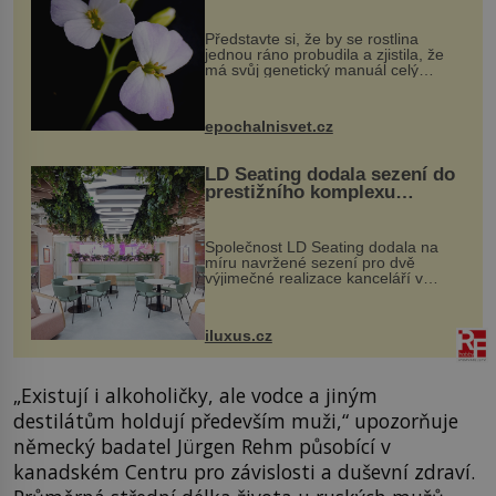
evoluční výhoda
Představte si, že by se rostlina
jednou ráno probudila a zjistila, že
má svůj genetický manuál celý
dvakrát. Přesně to se občas v
přírodě stane – a podle nového
výzkumu to může být pro druhy
epochalnisvet.cz
vstupenka...
LD Seating dodala sezení do
prestižního komplexu
MediaCityUK v Salfordu
Společnost LD Seating dodala na
míru navržené sezení pro dvě
výjimečné realizace kanceláří v
areálu MediaCityUK v anglickém
Salfordu – konkrétně do budov Blue
Tower a Orange Tower. Komplex
iluxus.cz
budov Media...
„Existují i alkoholičky, ale vodce a jiným
destilátům holdují především muži,“ upozorňuje
německý badatel Jürgen Rehm působící v
kanadském Centru pro závislosti a duševní zdraví.