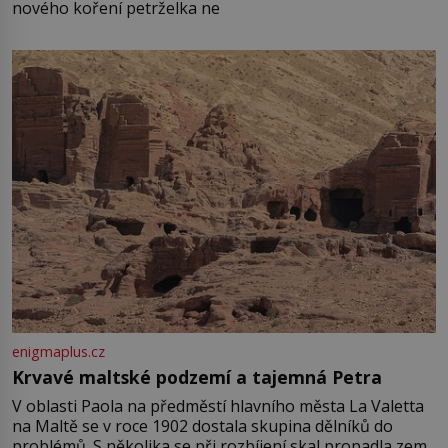
nového koření petrželka ne
enigmaplus.cz
Krvavé maltské podzemí a tajemná Petra
V oblasti Paola na předměstí hlavního města La Valetta
na Maltě se v roce 1902 dostala skupina dělníků do
problémů. S několika se při rozbíjení skal propadla zem.