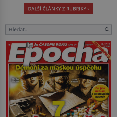
pohledu na výši vyměřené podpory
DALŠÍ ČLÁNKY Z RUBRIKY ›
v nezaměstnanosti. Kam vás pozveme? Unikátní
hřbitov, který si vysloužil název „Veselý“, najdeme
v rumunské vesnici Sapanta, nedaleko hranic […]