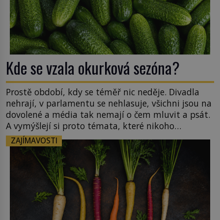
Kde se vzala okurková sezóna?
Prostě období, kdy se téměř nic neděje. Divadla
nehrají, v parlamentu se nehlasuje, všichni jsou na
dovolené a média tak nemají o čem mluvit a psát.
A vymýšlejí si proto témata, které nikoho
nezajímají. Proč je však ona letní doba spojovaná
ZAJÍMAVOSTI
zrovna s okurkami? Okurkovou sezónu známe už
od poloviny 19. století, ovšem jako Češi […]