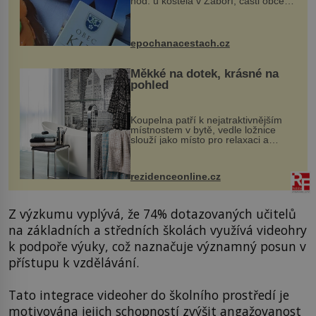
hod. u kostela v Záboří, části obce
Kly u Mělníka. V programu naleznete
komentovanou prohlídku kostela,
dobovou hudbu, řemesla, atrakce...
epochanacestach.cz
Měkké na dotek, krásné na
pohled
Koupelna patří k nejatraktivnějším
místnostem v bytě, vedle ložnice
slouží jako místo pro relaxaci a
odpočinek. Koupelnový textil –
ručníky, osušky a koberečky –
mohou jako mávnutím kouzelného
rezidenceonline.cz
proutku...
Z výzkumu vyplývá, že 74% dotazovaných učitelů
na základních a středních školách využívá videohry
k podpoře výuky, což naznačuje významný posun v
přístupu k vzdělávání.
Tato integrace videoher do školního prostředí je
motivována jejich schopností zvýšit angažovanost