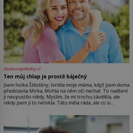
skutecnepribehy.cz
Ten můj chlap je prostě báječný
Jsem holka Štěstěny, tvrdila moje máma, když jsem doma
představila Mirka. Mohla na něm oči nechat. To nadšení
ji neopustilo nikdy. Myslím, že mi trochu záviděla, ale
nikdy jsem jí to neřekla. Tátu měla ráda, ale co si
pamatuji, tak jsme s Mirkem byli zamilovaní mnohem víc.
Jsme spolu moc rádi Tehdy byla jiná doba, když