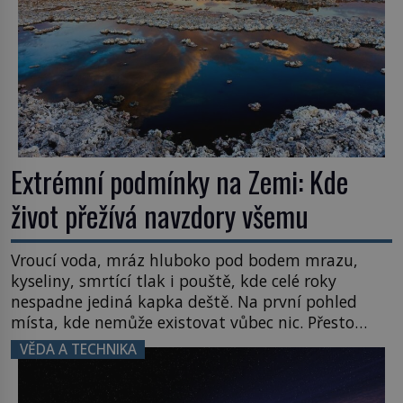
Extrémní podmínky na Zemi: Kde
život přežívá navzdory všemu
Vroucí voda, mráz hluboko pod bodem mrazu,
kyseliny, smrtící tlak i pouště, kde celé roky
nespadne jediná kapka deště. Na první pohled
místa, kde nemůže existovat vůbec nic. Přesto
právě tady vědci objevují organismy, které
VĚDA A TECHNIKA
posouvají hranice života. Každý nový nález mění
naše představy o tom, co všechno dokáže příroda a