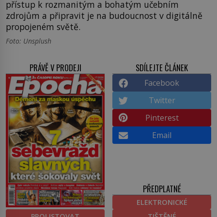
přístup k rozmanitým a bohatým učebním
zdrojům a připravit je na budoucnost v digitálně
propojeném světě.
Foto: Unsplush
PRÁVĚ V PRODEJI
SDÍLEJTE ČLÁNEK
Facebook
Twitter
Pinterest
Email
PŘEDPLATNÉ
ELEKTRONICKÉ
PROLISTOVAT
TIŠTĚNÉ