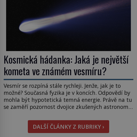
napovídá, kde bychom jednou […]
Kosmická hádanka: Jaká je největší
kometa ve známém vesmíru?
Vesmír se rozpíná stále rychleji. Jenže, jak je to
možné? Současná fyzika je v koncích. Odpovědí by
mohla být hypotetická temná energie. Právě na tu
se zaměří pozornost dvojice zkušených astronomů.
Namísto ní ale objeví něco mnohem
hmatatelnějšího. Naprosto rekordní kometu!
DALŠÍ ČLÁNKY Z RUBRIKY ›
Astronomové Pedro Bernardinelli a Gary Bernstein
mravenčí prací zkoumají archivní snímky v rámci