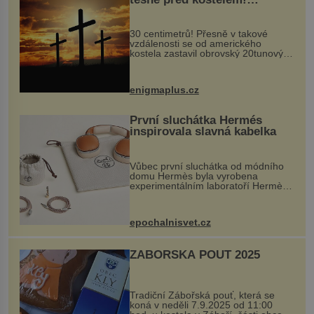
Ochránila ho boží síla?
30 centimetrů! Přesně v takové
vzdálenosti se od amerického
kostela zastavil obrovský 20tunový
balvan, který se v květnu 2014
nečekaně odtrhl od nedaleké skály
při její demolici. Podle místních stojí
enigmaplus.cz
...
První sluchátka Hermés
inspirovala slavná kabelka
Vůbec první sluchátka od módního
domu Hermès byla vyrobena
experimentálním laboratoří Hermès
Ateliers Horizons. Elegantní gadget
si vyžádal dva roky vývoje a chlubí
se ručně šitou hovězí kůží a
epochalnisvet.cz
kovový...
ZÁBOŘSKÁ POUŤ 2025
Tradiční Zábořská pouť, která se
koná v neděli 7.9.2025 od 11:00