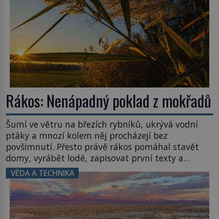
Rákos: Nenápadný poklad z mokřadů
Šumí ve větru na březích rybníků, ukrývá vodní
ptáky a mnozí kolem něj procházejí bez
povšimnutí. Přesto právě rákos pomáhal stavět
domy, vyrábět lodě, zapisovat první texty a
inspiroval řadu pověstí. Tato skromná, ale
VĚDA A TECHNIKA
užitečná rostlina provází člověka už tisíce let.
Většina lidí vnímá rákos jen jako obyčejnou kulisu
letního koupání. Stačí se však podívat […]