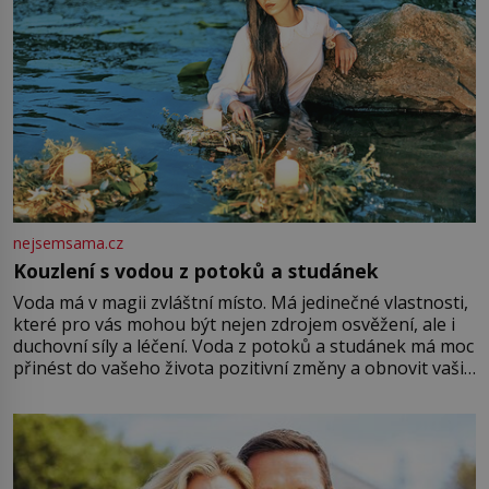
nejsemsama.cz
Kouzlení s vodou z potoků a studánek
Voda má v magii zvláštní místo. Má jedinečné vlastnosti,
které pro vás mohou být nejen zdrojem osvěžení, ale i
duchovní síly a léčení. Voda z potoků a studánek má moc
přinést do vašeho života pozitivní změny a obnovit vaši
energii. Využitím těchto přírodních zdrojů v magii
můžete obohatit své rituály a přinést do svého života
větší harmonii a klid. Je důležité