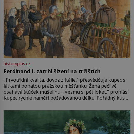
historyplus.cz
Ferdinand I. zatrhl šizení na tržištích
„Prvotřídní kvalita, dovoz z Itálie,“ přesvědčuje kupec s
látkami bohatou pražskou měšťanku. Žena pečlivě
osahává štůček mušelínu. „Vezmu si pět loket,“ prohlásí.
Kupec rychle naměří požadovanou délku. Pořádný kus
mu přitom zůstane za prsty… „Na šaty ho bude málo,
milostpaní. Stačí jenom na sukni,“ zhodnotí švadlena
množství růžového mušelínu. „Ošidili vás, podívejte.“
Vezme do ruky dřevěnou