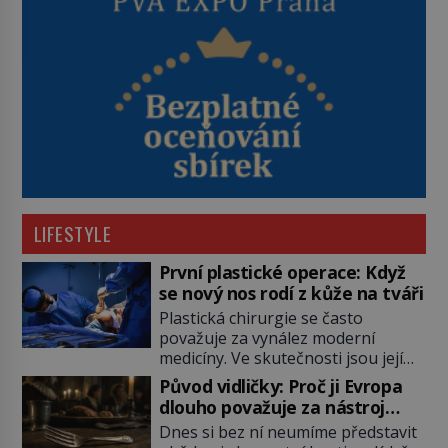
LIFESTYLE
První plastické operace: Když
se nový nos rodí z kůže na tváři
Plastická chirurgie se často
považuje za vynález moderní
medicíny. Ve skutečnosti jsou její
kořeny staré více než dva a půl
Původ vidličky: Proč ji Evropa
tisíce let. V dobách, kdy ještě
dlouho považuje za nástroj
neexistují antibiotika ani anestezie,
samotného satana?
Dnes si bez ní neumíme představit
se odvážní lékaři pokoušejí vracet