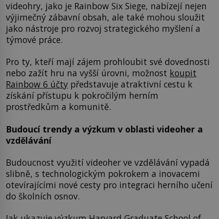
videohry, jako je Rainbow Six Siege, nabízejí nejen
výjimečný zábavní obsah, ale také mohou sloužit
jako nástroje pro rozvoj strategického myšlení a
týmové práce.
Pro ty, kteří mají zájem prohloubit své dovednosti
nebo zažít hru na vyšší úrovni, možnost
koupit
Rainbow 6 účty
představuje atraktivní cestu k
získání přístupu k pokročilým herním
prostředkům a komunitě.
Budoucí trendy a výzkum v oblasti videoher a
vzdělávání
Budoucnost využití videoher ve vzdělávání vypadá
slibně, s technologickým pokrokem a inovacemi
otevírajícími nové cesty pro integraci herního učení
do školních osnov.
Jak ukazuje výzkum Harvard Graduate School of