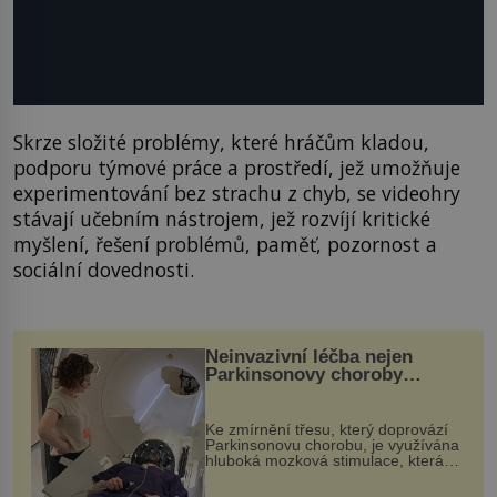
Skrze složité problémy, které hráčům kladou,
podporu týmové práce a prostředí, jež umožňuje
experimentování bez strachu z chyb, se videohry
stávají učebním nástrojem, jež rozvíjí kritické
myšlení, řešení problémů, paměť, pozornost a
sociální dovednosti.
Neinvazivní léčba nejen
Parkinsonovy choroby
pomocí ultrazvukové
„helmy“
Ke zmírnění třesu, který doprovází
Parkinsonovu chorobu, je využívána
hluboká mozková stimulace, která
však vyžaduje vysoce invazivní
zákrok. Ultrazvuk zase není vhodný