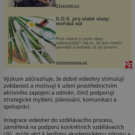
k dostatečně přesnému zacílení ...
21stoleti.cz
S.O.S. pro slabé vlasy:
mořská sůl
Proč máme u moře vlasy
nejkrásnější? Jak to, že jsou hebčí,
pevnější a bohatší už po prvním
vykoupání? Protože sůl obsažená v
mořské vodě má blahodárný vliv.
Nejen na tělo a pokožku, ale i na
nejsemsama.cz
vlasy. ...
Výzkum zdůrazňuje, že dobré videohry stimulují
zvědavost a motivují k učení prostřednictvím
aktivního zapojení a odměn, čímž podporují
strategické myšlení, plánování, komunikaci a
spolupráci.
Integrace videoher do vzdělávacího procesu,
zaměřená na podporu konkrétních vzdělávacích
cílů, může vést k lepšímu akademickému výkonu a