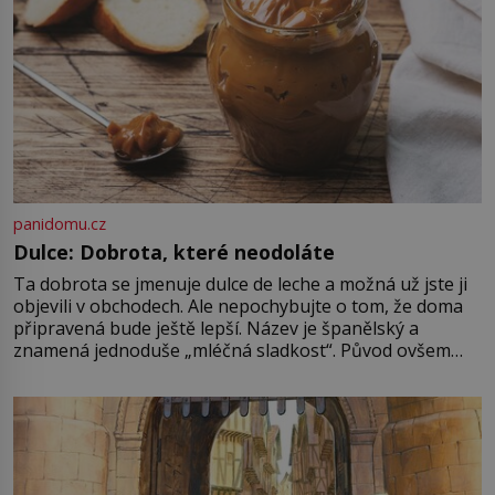
panidomu.cz
Dulce: Dobrota, které neodoláte
Ta dobrota se jmenuje dulce de leche a možná už jste ji
objevili v obchodech. Ale nepochybujte o tom, že doma
připravená bude ještě lepší. Název je španělský a
znamená jednoduše „mléčná sladkost“. Původ ovšem
není úplně jednoznačný, o autorství této receptury se
pře hned několik latinskoamerických zemí a k tomu
Francie, kde se traduje,