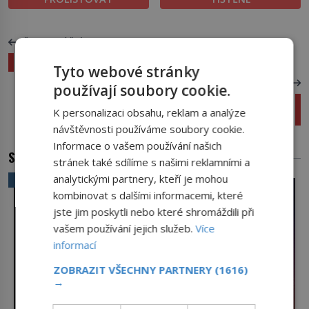
PŘEDCHOZÍ ČLÁNEK
Co jsme zdědili po neandertálcích?
Tyto webové stránky
DALŠÍ ČLÁNEK
používají soubory cookie.
Rakousko postavil na nohy z bankrotu Vídeňský
K personalizaci obsahu, reklam a analýze
kongres
návštěvnosti používáme soubory cookie.
Informace o vašem používání našich
SOUVISEJÍCÍ ČLÁNKY
stránek také sdílíme s našimi reklamními a
analytickými partnery, kteří je mohou
VĚDA A TECHNIKA
kombinovat s dalšími informacemi, které
jste jim poskytli nebo které shromáždili při
vašem používání jejich služeb.
Více
informací
ZOBRAZIT VŠECHNY PARTNERY
(1616)
→