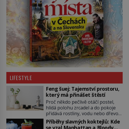
LIFESTYLE
Feng šuej: Tajemství prostoru,
který má přinášet štěstí
Proč někdo pečlivě otáčí postel,
hlídá polohu zrcadel a do pokoje
přidává rostliny, vodu nebo dřevo?
Feng šuej tvrdí, že domov není jen
Příběhy slavných koktejlů: Kde
soubor zdí a nábytku. Je to prostor,
se vzal Manhattan a Bloody