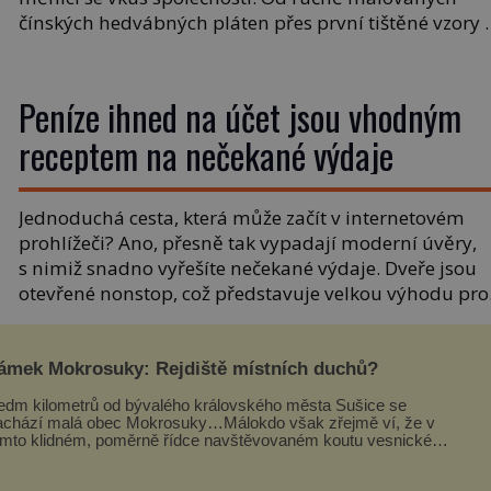
čínských hedvábných pláten přes první tištěné vzory 
po moderní fototapetu, která dokáže proměnit
obyčejnou zeď například v realistickou přírodní
scenérii. Projděte si s námi pozoruhodnou cestu toho
Peníze ihned na účet jsou vhodným
materiálu, který se z […]
receptem na nečekané výdaje
Jednoduchá cesta, která může začít v internetovém
prohlížeči? Ano, přesně tak vypadají moderní úvěry,
s nimiž snadno vyřešíte nečekané výdaje. Dveře jsou
otevřené nonstop, což představuje velkou výhodu pro
moderní dobu. Co musíte splnit, aby se takový příbě
stal realitou? Podmínek je pouze několik a je možné
sdělit hned na úvod, že jsou spíše formální. Ověření
ámek Mokrosuky: Rejdiště místních duchů?
totožnosti […]
edm kilometrů od bývalého královského města Sušice se
achází malá obec Mokrosuky…Málokdo však zřejmě ví, že v
omto klidném, poměrně řídce navštěvovaném koutu vesnické
umavy se nachází několi...