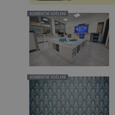
Ultrazvuk zase není vhod
dostatečně přesnému zacíl
KOMERČNÍ SDĚLENÍ
KOMERČNÍ SDĚLENÍ