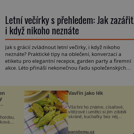
udělat z vaší posilovny místo, kam se lidé budou rádi
vracet? Když si klient poprvé obuje boty, vstoupí do va
[…]
Letní večírky s přehledem: Jak zazářit
i když nikoho neznáte
Jak s grácií zvládnout letní večírky, i když nikoho
neznáte? Praktické tipy na oblečení, konverzaci a
etiketu pro elegantní recepce, garden party a firemní
akce. Léto přináší nekonečnou řadu společenských
příležitostí. Každý typ akce má svá nepsaná pravidla,
dresscode i okruh témat, o kterých je vhodné mluvit.
Poradíme vám, jak můžete sebevědomě zazářit i
en
Vavřín jako lék
přesto, […]
y
Všichni ho známe, císařové,
vítězové i umělci si jím zdobili
skráně, kuchařky bez něj
horobu,
neuvaří, a to ještě nevíte, že
zková
bobkový list může výrazně
aduje
zmírnit některé naše neduhy.
panidomu.cz