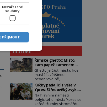
Nezařazené
soubory
E PŘIJMOUT
HISTORIE
Římské ghetto: Místo,
kam papež kamenem
dohodil
Ghetto je část města, kde
musí žít, většinou
de
nedobrovolně,
náboženská, rasová nebo
Kočky padající z věže v
,
národnostní menšina
Ypres: Středověký zvyk,
obyvatel. Bohaté
který dodnes budí
Na hlavním náměstí
historické zkušenosti mají
rozpaky
belgického města Ypres se
s takovým životem Židé. Už
ím
každé tři roky shromáždí
od středověku jsou totiž v