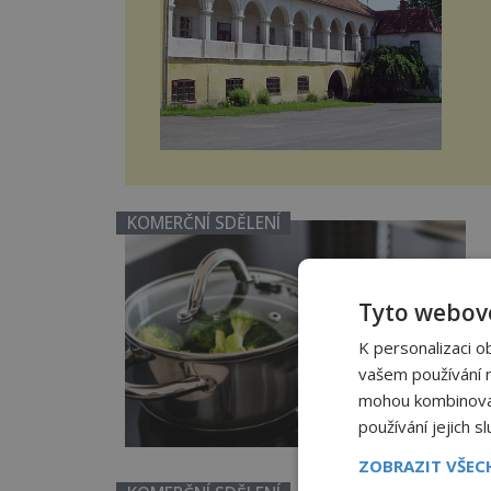
KOMERČNÍ SDĚLENÍ
Tyto webové
K personalizaci o
vašem používání na
mohou kombinovat 
používání jejich s
ZOBRAZIT VŠE