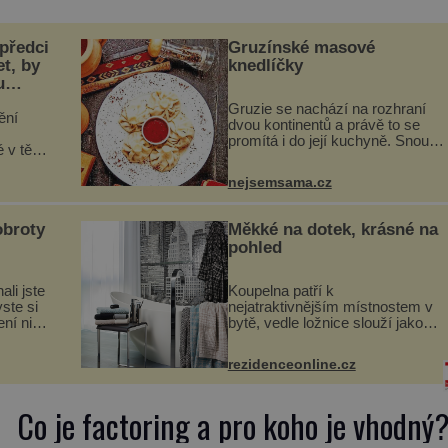
i šanci na početí. Proč […]
 předci
Gruzínské masové
et, by
knedlíčky
u
Gruzie se nachází na rozhraní
ění
dvou kontinentů a právě to se
promítá i do její kuchyně. Snoubí
v těle.
se v ní evropské a asijské chutě
ukládá v
a díky tomu vznikají rozmanité a
i přitom
nejsemsama.cz
chuťově bohaté pokrmy, které
a
rozhodně st...
obroty
Měkké na dotek, krásné na
pohled
ali jste
Koupelna patří k
ste si
nejatraktivnějším místnostem v
ení nic
bytě, vedle ložnice slouží jako
porcí)
místo pro relaxaci a odpočinek.
Koupelnový textil – ručníky,
rezidenceonline.cz
ii, lze
osušky a koberečky – mohou
jako mávnutím kouzelného
proutku...
Co je factoring a pro koho je vhodný