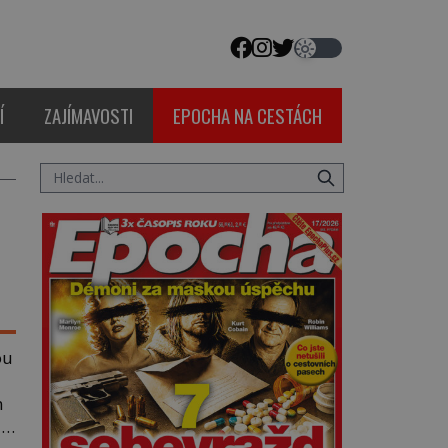
Í
ZAJÍMAVOSTI
EPOCHA NA CESTÁCH
ou
m
ak