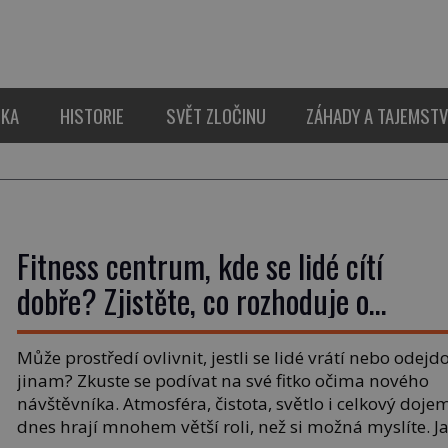
IKA
HISTORIE
SVĚT ZLOČINU
ZÁHADY A TAJEMSTV
Fitness centrum, kde se lidé cítí
dobře? Zjistěte, co rozhoduje o
loajalitě klientů
Může prostředí ovlivnit, jestli se lidé vrátí nebo odejd
jinam? Zkuste se podívat na své fitko očima nového
návštěvníka. Atmosféra, čistota, světlo i celkový doje
dnes hrají mnohem větší roli, než si možná myslíte. J