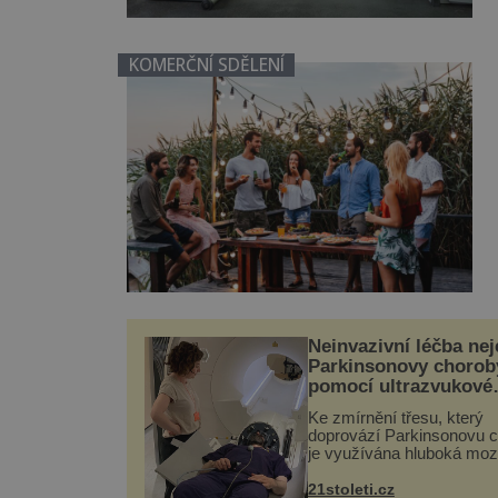
KOMERČNÍ SDĚLENÍ
Neinvazivní léčba nej
Parkinsonovy chorob
pomocí ultrazvukové
„helmy“
Ke zmírnění třesu, který
doprovází Parkinsonovu c
je využívána hluboká mo
stimulace, která však vyž
vysoce invazivní zákrok.
21stoleti.cz