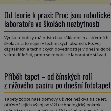
Obsahuje v malém množství
ný k
ně...
ení ...
Od teorie k praxi: Proč jsou robotické
laboratoře ve školách nezbytností
Výuka robotiky má místo i na základních a středních
školách, a to nejen v technických oborech. Rozvoj
digitálních a technických dovedností je v dnešní době
velmi důležitý, proto se robotické laboratoře stávají
klíčovým prvkem i všeobecného vzdělávání. Přináší
přitom řadu výhod žákům i učitelům. Výuka
s praktickým přesahem Frontální výuka mnohdy
Příběh tapet – od čínských rolí
zůstává pouze u teorie. Ovšem díky robotické […]
z rýžového papíru po dnešní fototapet
Tapety zdobí naše domovy už více než dva tisíce let,
přičemž jejich vývoj odráží technologický pokrok i
měnící se vkus společnosti. Od ručně malovaných