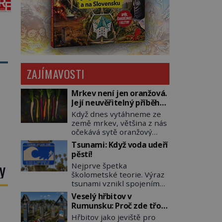
ZAJÍMAVOSTI
Mrkev není jen oranžová.
Její neuvěřitelný příběh
začíná fialovou barvou
Když dnes vytáhneme ze
země mrkev, většina z nás
očekává sytě oranžový
kořen. Jenže po většinu
Tsunami: Když voda udeří
své historie je mrkev
pěstí!
všechno možné, jen ne
y
Nejprve špetka
oranžová. Je fialová, žlutá,
školometské teorie. Výraz
bílá, někdy dokonce téměř
tsunami vznikl spojením
černá. Až díky stovkám let
japonských slov tsu
pečlivého šlechtění se z ní
Veselý hřbitov v
(přístav) a nami (vlna).
stává zelenina, bez které
Rumunsku: Proč zde třou
Jedná se o dlouhou vlnu,
si českou zahradu ani
pohřební plačky bídu s
Hřbitov jako jeviště pro
která je na volném moři
nedokážeme představit.