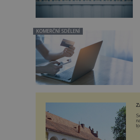
KOMERČNÍ SDĚLENÍ
Z
S
n
t
Š