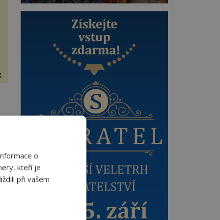
z
ný
Informace o
ery, kteří je
ždili při vašem
]