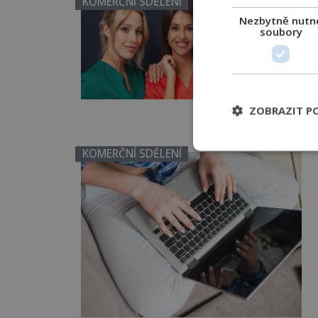
KOMERČNÍ SDĚLENÍ
Nezbytně nutn
soubory
ZOBRAZIT P
KOMERČNÍ SDĚLENÍ