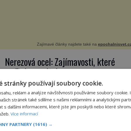
Zajímavé články najdete také na
epochalnisvet.c
Nerezová ocel: Zajímavosti, které
možná neznáte!
 stránky používají soubory cookie.
Nerezová ocel se na první pohled může zdát jako běž
bsahu, reklam a analýze návštěvnosti používáme soubory cookie. 
materiál. Je přítomná v kuchyních, koupelnách,
šich stránek také sdílíme s našimi reklamními a analytickými partn
veřejných prostorách i v dopravě, a získala si pověst
s dalšími informacemi, které jste jim poskytli nebo které shromá
odolného a estetického řešení. Ale víte, že skrývá
lužeb.
Více informací
mnoho opravdu zajímavých faktů? Zde je šest
zajímavostí o nerezové oceli, které vás mohou
CHNY PARTNERY
(1616) →
překvapit – a všechny jsou založené na skutečných […