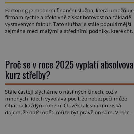
Factoring je moderní finanční služba, která umožňuje
firmám rychle a efektivně získat hotovost na základě
vystavených faktur. Tato služba je stále populárnější
zejména mezi malými a středními podniky, které chtě
zlepšit svou likviditu a eliminovat problémy s dlouho
splatností faktur. V tomto článku se podíváme na to, 
factoring vlastně je, jak funguje a pro […]
Proč se v roce 2025 vyplatí absolvova
kurz střelby?
Stále častěji slýcháme o násilných činech, což v
mnohých lidech vyvolává pocit, že nebezpečí může
číhat za každým rohem. Člověk tak snadno získá
dojem, že další obětí může být právě on sám. V roce
2025 už zkrátka není žádnou ostudou, že se lidé chtěj
aktivně postarat o svou ochranu. A právě kurz střelby
se ukazuje […]