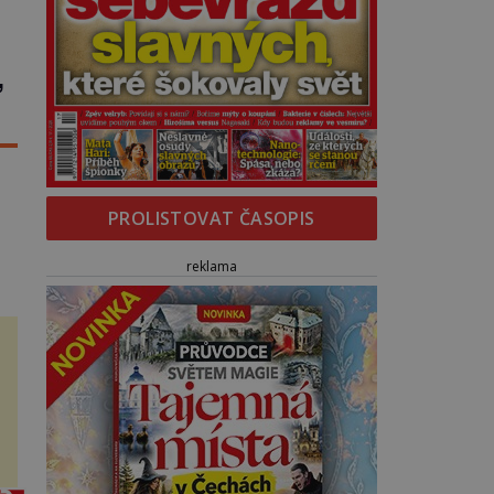
ší
,
PROLISTOVAT ČASOPIS
reklama