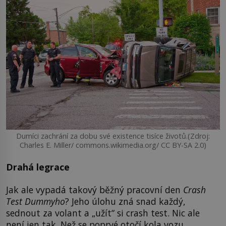
Dumíci zachrání za dobu své existence tisíce životů.(Zdroj:
Charles E. Miller/ commons.wikimedia.org/ CC BY-SA 2.0)
Drahá legrace
Jak ale vypadá takový běžný pracovní den
Crash
Test Dummyho
? Jeho úlohu zná snad každý,
sednout za volant a „užít“ si crash test. Nic ale
není jen tak. Než se poprvé otočí kola vozu,