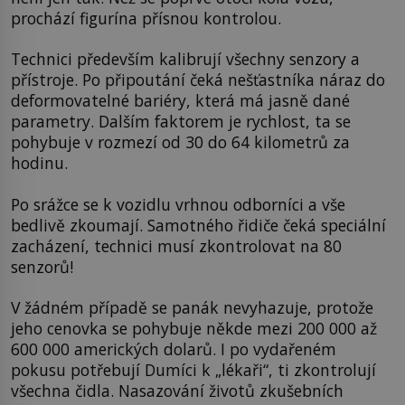
prochází figurína přísnou kontrolou.
Technici především kalibrují všechny senzory a
přístroje. Po připoutání čeká nešťastníka náraz do
deformovatelné bariéry, která má jasně dané
parametry. Dalším faktorem je rychlost, ta se
pohybuje v rozmezí od 30 do 64 kilometrů za
hodinu.
Po srážce se k vozidlu vrhnou odborníci a vše
bedlivě zkoumají. Samotného řidiče čeká speciální
zacházení, technici musí zkontrolovat na 80
senzorů!
V žádném případě se panák nevyhazuje, protože
jeho cenovka se pohybuje někde mezi 200 000 až
600 000 amerických dolarů. I po vydařeném
pokusu potřebují Dumíci k „lékaři“, ti zkontrolují
všechna čidla. Nasazování životů zkušebních