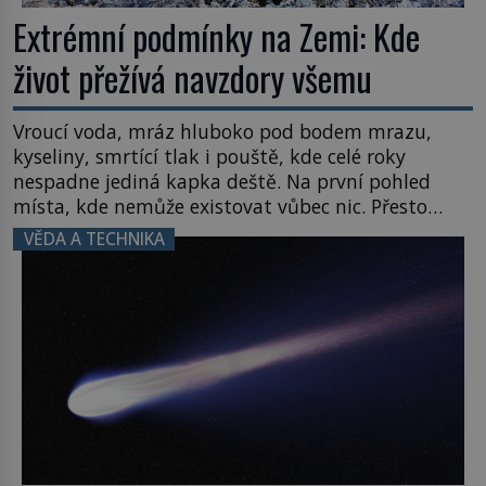
Extrémní podmínky na Zemi: Kde
život přežívá navzdory všemu
Vroucí voda, mráz hluboko pod bodem mrazu,
kyseliny, smrtící tlak i pouště, kde celé roky
nespadne jediná kapka deště. Na první pohled
místa, kde nemůže existovat vůbec nic. Přesto
právě tady vědci objevují organismy, které
VĚDA A TECHNIKA
posouvají hranice života. Každý nový nález mění
naše představy o tom, co všechno dokáže příroda a
napovídá, kde bychom jednou […]