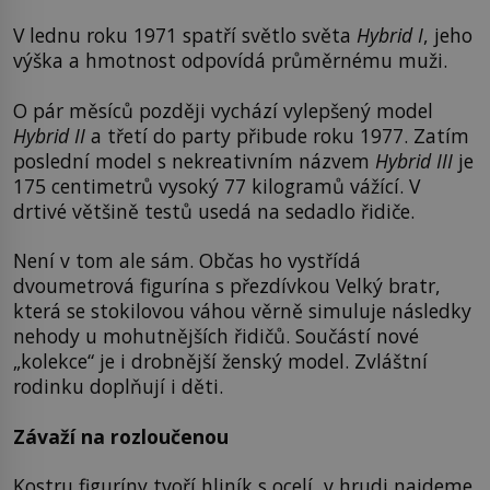
V lednu roku 1971 spatří světlo světa
Hybrid I
, jeho
výška a hmotnost odpovídá průměrnému muži.
O pár měsíců později vychází vylepšený model
Hybrid II
a třetí do party přibude roku 1977. Zatím
poslední model s nekreativním názvem
Hybrid III
je
175 centimetrů vysoký 77 kilogramů vážící. V
drtivé většině testů usedá na sedadlo řidiče.
Není v tom ale sám. Občas ho vystřídá
dvoumetrová figurína s přezdívkou Velký bratr,
která se stokilovou váhou věrně simuluje následky
nehody u mohutnějších řidičů. Součástí nové
„kolekce“ je i drobnější ženský model. Zvláštní
rodinku doplňují i děti.
Závaží na rozloučenou
Kostru figuríny tvoří hliník s ocelí, v hrudi najdeme