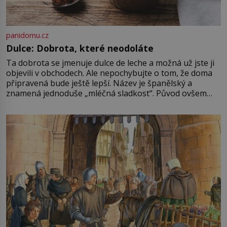
panidomu.cz
Dulce: Dobrota, které neodoláte
Ta dobrota se jmenuje dulce de leche a možná už jste ji
objevili v obchodech. Ale nepochybujte o tom, že doma
připravená bude ještě lepší. Název je španělský a
znamená jednoduše „mléčná sladkost“. Původ ovšem
není úplně jednoznačný, o autorství této receptury se
pře hned několik latinskoamerických zemí a k tomu
Francie, kde se traduje,