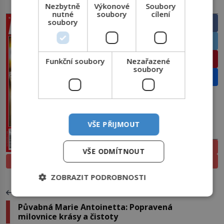
Nezbytně
Výkonové
Soubory
PRÁVĚ V PRODEJI
SDÍLEJTE ČLÁNEK
nutné
soubory
cílení
soubory
Facebook
Twitter
Pinterest
Funkční soubory
Nezařazené
soubory
Email
VŠE PŘIJMOUT
PŘEDPLATNÉ
ELEKTRONICKÉ
VŠE ODMÍTNOUT
PROLISTOVAT
TIŠTĚNÉ
ZOBRAZIT PODROBNOSTI
PŘEDCHOZÍ ČLÁNEK
Půvabná Marie Antoinetta: Popravená
milovnice krásy a čistoty