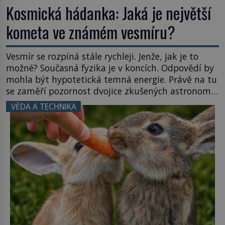
Kosmická hádanka: Jaká je největší
kometa ve známém vesmíru?
Vesmír se rozpíná stále rychleji. Jenže, jak je to
možné? Současná fyzika je v koncích. Odpovědí by
mohla být hypotetická temná energie. Právě na tu
se zaměří pozornost dvojice zkušených astronomů.
Namísto ní ale objeví něco mnohem
VĚDA A TECHNIKA
hmatatelnějšího. Naprosto rekordní kometu!
Astronomové Pedro Bernardinelli a Gary Bernstein
mravenčí prací zkoumají archivní snímky v rámci
Průzkumu temné energie […]