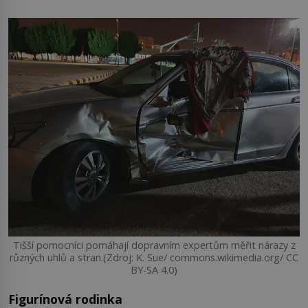
Tišší pomocníci pomáhají dopravním expertům měřit nárazy z
různých uhlů a stran.(Zdroj: K. Sue/ commons.wikimedia.org/ CC
BY-SA 4.0)
Figurínová rodinka