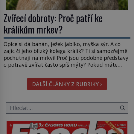
Zvířecí dobroty: Proč patří ke
králíkům mrkev?
Opice si dá banán, ježek jablko, myška sýr. A co
zajíc či jeho blízký kolega králík? Ti si samozřejmě
pochutnají na mrkvi! Proč jsou podobné představy
o potravě zvířat často spíš mýty? Pokud máte
doma králíka, mrkev mu dát můžete. A nejspíš mu
i bude chutnat, ovšem měl by ji mít jen jako
DALŠÍ ČLÁNKY Z RUBRIKY ›
občasný pamlsek. […]