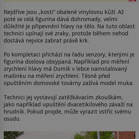
Nejdříve jsou „kosti“ obalené vinylovou kůží. Až
poté se celá figurína dává dohromady, velmi
důležité je připevnění hlavy na tělo. Na tuto oblast
technici upínají své zraky, protože během nehod
dostává nejvíce zabrat právě krk.
Po kompletaci přichází na řadu senzory, kterými je
figurína doslova obsypaná. Například pro měření
zrychlení hlavy má Dumík v lebce nainstalovaný
mašinku na měření zrychlení. Těsně před
opuštěním domovské továrny zažívá model muka.
Technici jej vystavují zatěžkávacím zkouškám,
jako například upuštění dvacetikilového závaží na
hrudník. Pokud projde, může vyrazit vstříc svému
osudu.