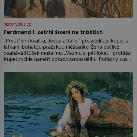
historyplus.cz
Ferdinand I. zatrhl šizení na tržištích
„Prvotřídní kvalita, dovoz z Itálie,“ přesvědčuje kupec s
látkami bohatou pražskou měšťanku. Žena pečlivě
osahává štůček mušelínu. „Vezmu si pět loket,“ prohlásí.
Kupec rychle naměří požadovanou délku. Pořádný kus
mu přitom zůstane za prsty… „Na šaty ho bude málo,
milostpaní. Stačí jenom na sukni,“ zhodnotí švadlena
množství růžového mušelínu. „Ošidili vás, podívejte.“
Vezme do ruky dřevěnou