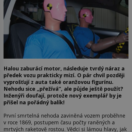
Halou zaburácí motor, následuje tvrdý náraz a
předek vozu prakticky mizí. O pár chvil později
vyprošťují z auta také oranžovou figurínu.
Nehodu sice „přežívá“, ale půjde ještě použít?
Inženýři doufají, protože nový exemplář by je
přišel na pořádný balík!
První smrtelná nehoda zaviněná vozem proběhne
v roce 1869, postupem času počty raněných a
mrtvých raketově rostou. Vědci si lámou hlavy, jak