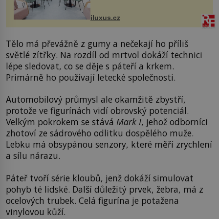
Salfordu – konkrétně do budov Blue
Tower a Orange Tower. Komplex
iluxus.cz
budov Media...
Tělo má převážně z gumy a nečekají ho příliš
světlé zítřky. Na rozdíl od mrtvol dokáží technici
lépe sledovat, co se děje s páteří a krkem.
Primárně ho používají letecké společnosti.
Automobilový průmysl ale okamžitě zbystří,
protože ve figurínách vidí obrovský potenciál.
Velkým pokrokem se stává
Mark I
, jehož odborníci
zhotoví ze sádrového odlitku dospělého muže.
Lebku má obsypánou senzory, které měří zrychlení
a sílu nárazu.
Páteř tvoří série kloubů, jenž dokáží simulovat
pohyb té lidské. Další důležitý prvek, žebra, má z
ocelových trubek. Celá figurína je potažena
vinylovou kůží.