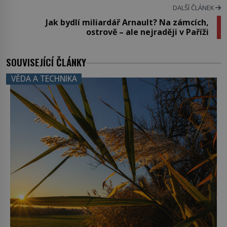
DALŠÍ ČLÁNEK
Jak bydlí miliardář Arnault? Na zámcích,
ostrově – ale nejraději v Paříži
SOUVISEJÍCÍ ČLÁNKY
VĚDA A TECHNIKA