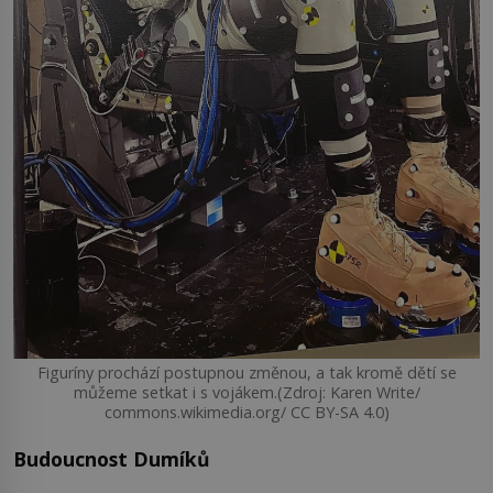
Figuríny prochází postupnou změnou, a tak kromě dětí se
můžeme setkat i s vojákem.(Zdroj: Karen Write/
commons.wikimedia.org/ CC BY-SA 4.0)
Budoucnost Dumíků