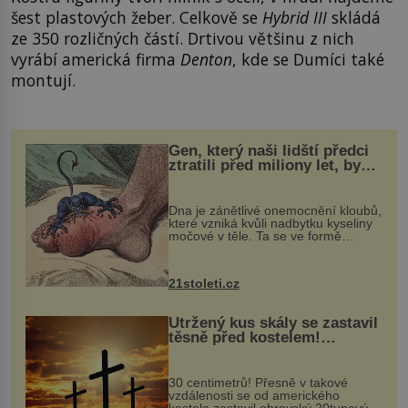
šest plastových žeber. Celkově se
Hybrid III
skládá
ze 350 rozličných částí. Drtivou většinu z nich
vyrábí americká firma
Denton
, kde se Dumíci také
montují.
Gen, který naši lidští předci
ztratili před miliony let, by
mohl pomoci s léčbou
„nemoci králů“
Dna je zánětlivé onemocnění kloubů,
které vzniká kvůli nadbytku kyseliny
močové v těle. Ta se ve formě
krystalků ukládá v blízkosti kloubů,
nejčastěji přitom postihuje palce na
nohou, a způsobuje bole...
21stoleti.cz
Utržený kus skály se zastavil
těsně před kostelem!
Ochránila ho boží síla?
30 centimetrů! Přesně v takové
vzdálenosti se od amerického