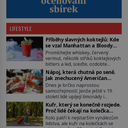
LIFESTYLE
Příběhy slavných koktejlů: Kde
se vzal Manhattan a Bloody
Mary?
Promíchejte whiskey, červený
vermut, několik střiků koktejlových
bitters a led, sceďte, ozdobte
koktejlovou třešinkou a tadá…
Nápoj, která chutná po seně.
Manhattan je tu! A pokud to má být
Jak znechucený Američan
skutečně on, dejte si pozor, ať
vymyslel brčko
Dnes je brčko naprostou
místo klasické americké rye
samozřejmostí. Jenže ještě v 19.
whiskey či klidně bourbonu
století lidé upíjejí limonády i
nepoužijete skotskou whisku. Co
koktejly dutými stébly žita nebo
se stane? Inu, koktejl bude stále
Kufr, který se konečně rozjede.
žitné slámy. Fungují sice dobře,
skvělý, ale už to nebude
Proč lidé čekají na kolečka
mají ale jednu nepříjemnou
Manhattan ale […]
téměř pět tisíc let?
Kolo patří k nejstarším vynálezům
vlastnost po chvíli se rozmáčejí a
lidstva, ale kufr na kolečkách se
nápoji dodávají travnatou příchuť.