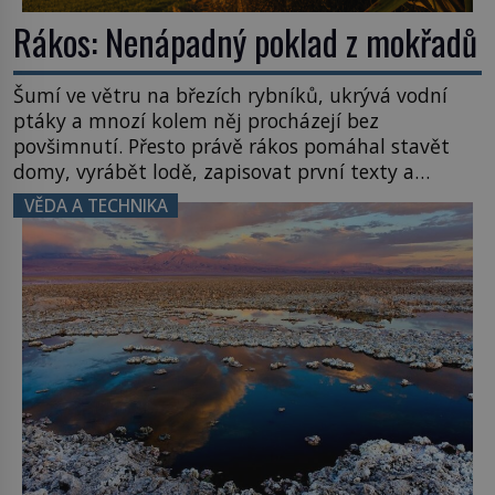
Rákos: Nenápadný poklad z mokřadů
Šumí ve větru na březích rybníků, ukrývá vodní
ptáky a mnozí kolem něj procházejí bez
povšimnutí. Přesto právě rákos pomáhal stavět
domy, vyrábět lodě, zapisovat první texty a
inspiroval řadu pověstí. Tato skromná, ale
VĚDA A TECHNIKA
užitečná rostlina provází člověka už tisíce let.
Většina lidí vnímá rákos jen jako obyčejnou kulisu
letního koupání. Stačí se však podívat […]