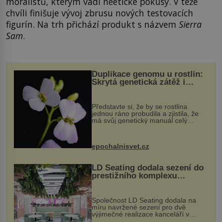
moralistů, kterým vadí neetické pokusy. V téže
chvíli finišuje vývoj zbrusu nových testovacích
figurín. Na trh přichází produkt s názvem
Sierra
Sam
.
Duplikace genomu u rostlin:
Skrytá genetická zátěž i
evoluční výhoda
Představte si, že by se rostlina
jednou ráno probudila a zjistila, že
má svůj genetický manuál celý
dvakrát. Přesně to se občas v
přírodě stane – a podle nového
výzkumu to může být pro druhy
epochalnisvet.cz
vstupenka...
LD Seating dodala sezení do
prestižního komplexu
MediaCityUK v Salfordu
Společnost LD Seating dodala na
míru navržené sezení pro dvě
výjimečné realizace kanceláří v
areálu MediaCityUK v anglickém