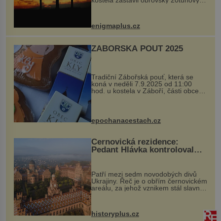
kostela zastavil obrovský 20tunový
balvan, který se v květnu 2014
nečekaně odtrhl od nedaleké skály
při její demolici. Podle místních stojí
enigmaplus.cz
...
ZÁBOŘSKÁ POUŤ 2025
Tradiční Zábořská pouť, která se
koná v neděli 7.9.2025 od 11:00
hod. u kostela v Záboří, části obce
Kly u Mělníka. V programu naleznete
komentovanou prohlídku kostela,
dobovou hudbu, řemesla, atrakce...
epochanacestach.cz
Černovická rezidence:
Pedant Hlávka kontroloval
každou cihlu
Patří mezi sedm novodobých divů
Ukrajiny. Řeč je o obřím černovickém
areálu, za jehož vznikem stál slavný
český architekt Josef Hlávka. Ten si
na něm dal mimořádně záležet. Jeho
stavební plány by při ...
historyplus.cz