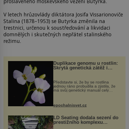
proslaveného moskevského vězení Butyrka.
V letech hrůzovlády diktátora Josifa Vissarionoviče
Stalina (1878–1953) se Butyrka změnila na
trestnici, určenou k soustřeďování a likvidaci
domnělých i skutečných nepřátel stalinského
režimu.
Duplikace genomu u rostlin:
Skrytá genetická zátěž i
evoluční výhoda
Představte si, že by se rostlina
jednou ráno probudila a zjistila, že
má svůj genetický manuál celý
dvakrát. Přesně to se občas v
přírodě stane – a podle nového
výzkumu to může být pro druhy
epochalnisvet.cz
vstupenka...
LD Seating dodala sezení do
prestižního komplexu
MediaCityUK v Salfordu