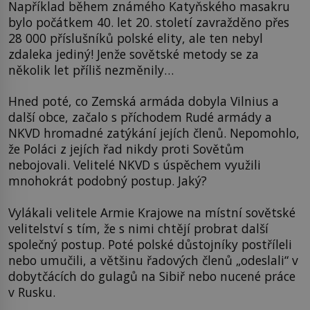
Například během známého Katyňského masakru
bylo počátkem 40. let 20. století zavražděno přes
28 000 příslušníků polské elity, ale ten nebyl
zdaleka jediný! Jenže sovětské metody se za
několik let příliš nezměnily…
Hned poté, co Zemská armáda dobyla Vilnius a
další obce, začalo s příchodem Rudé armády a
NKVD hromadné zatýkání jejích členů. Nepomohlo,
že Poláci z jejích řad nikdy proti Sovětům
nebojovali. Velitelé NKVD s úspěchem využili
mnohokrát podobný postup. Jaký?
Vylákali velitele Armie Krajowe na místní sovětské
velitelství s tím, že s nimi chtějí probrat další
společný postup. Poté polské důstojníky postříleli
nebo umučili, a většinu řadových členů „odeslali“ v
dobytčácích do gulagů na Sibiř nebo nucené práce
v Rusku.