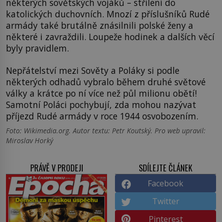
některých sovětských vojáků – střílení do
katolických duchovních. Mnozí z příslušníků Rudé
armády také brutálně znásilnili polské ženy a
některé i zavraždili. Loupeže hodinek a dalších věcí
byly pravidlem.
Nepřátelství mezi Sověty a Poláky si podle
některých odhadů vybralo během druhé světové
války a krátce po ní více než půl milionu obětí!
Samotní Poláci pochybují, zda mohou nazývat
příjezd Rudé armády v roce 1944 osvobozením.
Foto: Wikimedia.org. Autor textu: Petr Koutský. Pro web upravil:
Miroslav Horký
PRÁVĚ V PRODEJI
SDÍLEJTE ČLÁNEK
Facebook
Twitter
Pinterest