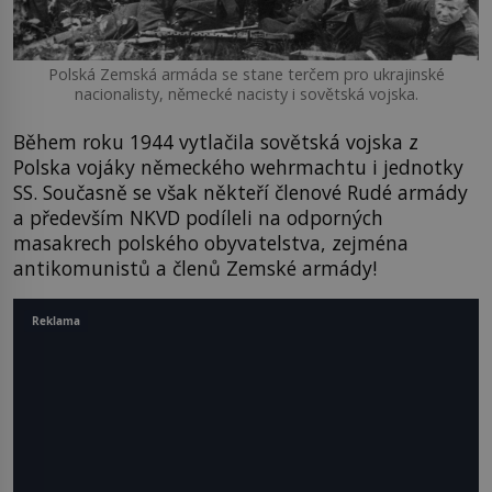
Polská Zemská armáda se stane terčem pro ukrajinské
nacionalisty, německé nacisty i sovětská vojska.
Během roku 1944 vytlačila sovětská vojska z
Polska vojáky německého wehrmachtu i jednotky
SS. Současně se však někteří členové Rudé armády
a především NKVD podíleli na odporných
masakrech polského obyvatelstva, zejména
antikomunistů a členů Zemské armády!
Reklama