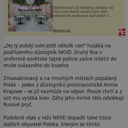
Společnost LD Seating dodala na
míru navržené sezení pro dvě
výjimečné realizace kanceláří v
areálu MediaCityUK v anglickém
Salfordu – konkrétně do budov Blue
Tower a Orange Tower. Komplex
iluxus.cz
budov Media...
„
Dej tý polský svini ještě několik ran!“
huláká na
podřízeného důstojník NKVD. Druhý Rus v
uniformě sovětské tajné policie začne mlátit do
muže svázaného do kozelce.
Zmasakrovaný a na mnohých místech popálený
Polák – jeden z důstojníků protinacistické Armie
Krajowe – se již nezmůže na odpor. Pouze chrčí a z
úst mu vytéká krev. Záhy jeho mrtvé tělo odvlékají
Rusové pryč.
Podobně však v režii NKVD dopadli také tisíce
dalších obyvatel Polska, kterým se tímto