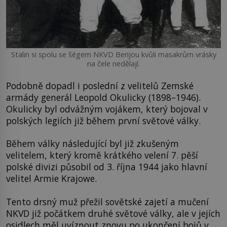
Stalin si spolu se šégem NKVD Berijou kvůli masakrům vrásky
na čele nedělají.
Podobně dopadl i poslední z velitelů Zemské
armády generál Leopold Okulicky (1898–1946).
Okulicky byl odvážným vojákem, který bojoval v
polských legiích již během první světové války.
Během války následující byl již zkušeným
velitelem, který kromě krátkého velení 7. pěší
polské divizi působil od 3. října 1944 jako hlavní
velitel Armie Krajowe.
Tento drsný muž přežil sovětské zajetí a mučení
NKVD již počátkem druhé světové války, ale v jejích
osidlech měl uvíznout znovu po ukončení bojů v