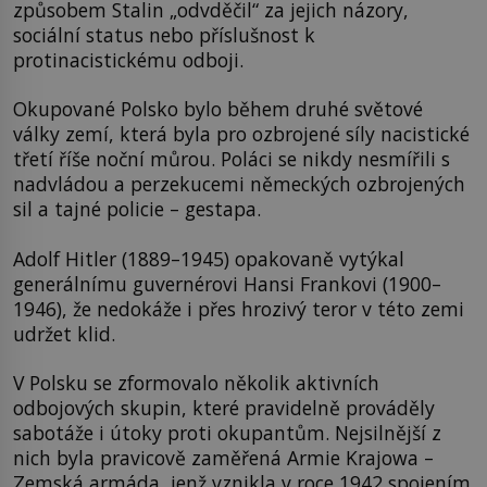
způsobem Stalin „odvděčil“ za jejich názory,
sociální status nebo příslušnost k
protinacistickému odboji.
Okupované Polsko bylo během druhé světové
války zemí, která byla pro ozbrojené síly nacistické
třetí říše noční můrou. Poláci se nikdy nesmířili s
nadvládou a perzekucemi německých ozbrojených
sil a tajné policie – gestapa.
Adolf Hitler (1889–1945) opakovaně vytýkal
generálnímu guvernérovi Hansi Frankovi (1900–
1946), že nedokáže i přes hrozivý teror v této zemi
udržet klid.
V Polsku se zformovalo několik aktivních
odbojových skupin, které pravidelně prováděly
sabotáže i útoky proti okupantům. Nejsilnější z
nich byla pravicově zaměřená Armie Krajowa –
Zemská armáda, jenž vznikla v roce 1942 spojením