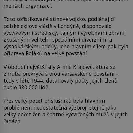
menších organizací.
Toto sofistikované stínové vojsko, podléhající
polské exilové vládě v Londýně, disponovalo
výcvikovými středisky, tajnými výrobnami zbraní,
zkušenými veliteli i speciálními diverzními a
výsadkářskými oddíly. Jeho hlavním cílem pak byla
příprava Poláků na velké povstání.
V období největší síly Armie Krajowe, která se
zhruba překrývá s érou varšavského povstání –
tedy v létě 1944, dosahovaly počty jejích členů
okolo 380 000 lidí!
Přes velký počet příslušníků byla hlavním
problémem nedostatečná výzbroj, stejně jako
velký počet žen a špatně vycvičených mužů v jejích
řadách.