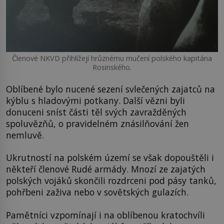
Členové NKVD přihlížejí hrůznému mučení polského kapitána
Rosinského.
Oblíbené bylo nucené sezení svlečených zajatců na
kýblu s hladovými potkany. Další vězni byli
donuceni sníst části těl svých zavražděných
spoluvězňů, o pravidelném znásilňování žen
nemluvě.
Ukrutností na polském území se však dopouštěli i
někteří členové Rudé armády. Mnozí ze zajatých
polských vojáků skončili rozdrceni pod pásy tanků,
pohřbeni zaživa nebo v sovětských gulazích.
Pamětníci vzpomínají i na oblíbenou kratochvíli