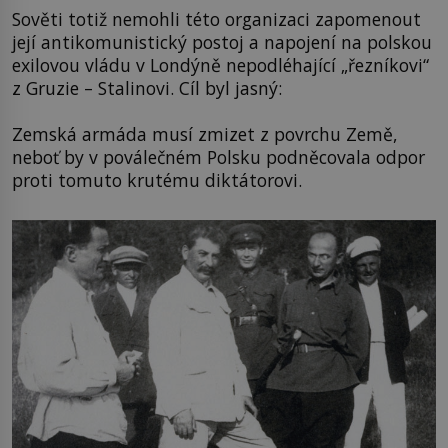
Sověti totiž nemohli této organizaci zapomenout
její antikomunistický postoj a napojení na polskou
exilovou vládu v Londýně nepodléhající „řezníkovi“
z Gruzie – Stalinovi. Cíl byl jasný:
Zemská armáda musí zmizet z povrchu Země,
neboť by v poválečném Polsku podněcovala odpor
proti tomuto krutému diktátorovi.