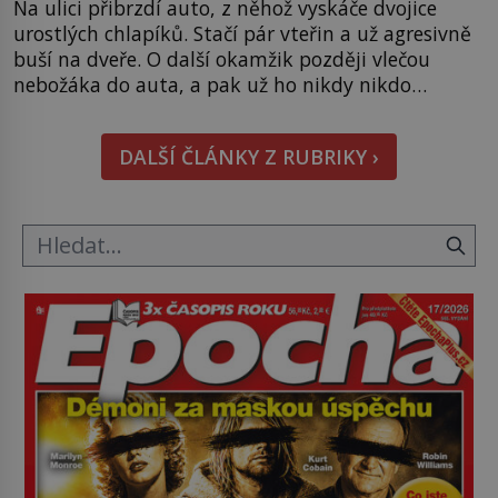
Na ulici přibrzdí auto, z něhož vyskáče dvojice
urostlých chlapíků. Stačí pár vteřin a už agresivně
buší na dveře. O další okamžik později vlečou
nebožáka do auta, a pak už ho nikdy nikdo
nespatří. Dostal se totiž do rukou všemocné KGB.
Jako sourozenci, kteří si nemohou přijít na jméno.
DALŠÍ ČLÁNKY Z RUBRIKY ›
Neustále se předhání v plánování sabotáží, […]