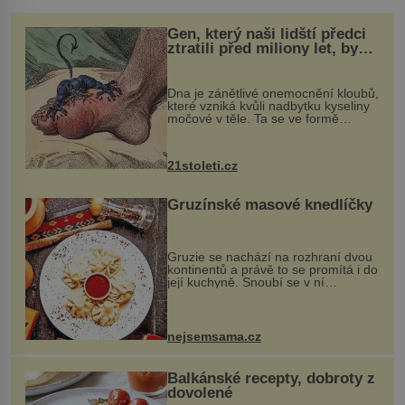
Gen, který naši lidští předci
ztratili před miliony let, by
mohl pomoci s léčbou
„nemoci králů“
Dna je zánětlivé onemocnění kloubů,
které vzniká kvůli nadbytku kyseliny
močové v těle. Ta se ve formě
krystalků ukládá v blízkosti kloubů,
nejčastěji přitom postihuje palce na
nohou, a způsobuje bole...
21stoleti.cz
Gruzínské masové knedlíčky
Gruzie se nachází na rozhraní dvou
kontinentů a právě to se promítá i do
její kuchyně. Snoubí se v ní
evropské a asijské chutě a díky tomu
vznikají rozmanité a chuťově bohaté
pokrmy, které rozhodně st...
nejsemsama.cz
Balkánské recepty, dobroty z
dovolené