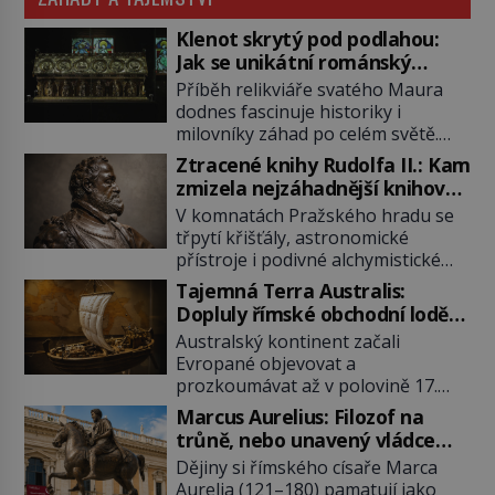
Klenot skrytý pod podlahou:
Jak se unikátní románský
poklad dostal do zapadlého
Příběh relikviáře svatého Maura
Bečova?
dodnes fascinuje historiky i
milovníky záhad po celém světě.
Tato románská zlatnická památka
Ztracené knihy Rudolfa II.: Kam
ze 13. století je po českých
zmizela nejzáhadnější knihovna
korunovačních klenotech druhým
Evropy?
V komnatách Pražského hradu se
nejcennějším movitým majetkem v
třpytí křišťály, astronomické
České republice. Přestože byl
přístroje i podivné alchymistické
klenot v roce 1985 po dramatickém
rukopisy. Císař Rudolf II.
pátrání kriminalistů úspěšně
Tajemná Terra Australis:
shromažďuje vše, co souvisí s
nalezen, jeho minulost stále
Dopluly římské obchodní lodě
tajemstvím přírody, hvězd i
obestírá hustá mlha. Otázky, jak
až do Austrálie?
Australský kontinent začali
lidského poznání. Jenže po jeho
přesně se tato […]
Evropané objevovat a
smrti se jeho slavné sbírky začínají
prozkoumávat až v polovině 17.
rozpadat a část z nich mizí navždy.
století. Existuje však možnost, že
Kdo odnesl nejvzácnější knihy? A
Marcus Aurelius: Filozof na
by se o tento vzdálený kontinent
existují ještě někde zapomenuté
trůně, nebo unavený vládce
mohly zajímat již evropské
rukopisy, které nikdo […]
závislý na opiu?
Dějiny si římského císaře Marca
starověké civilizace, a to o 15
Aurelia (121–180) pamatují jako