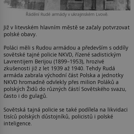
Řádění Rudé armády v ukrajinském Lvově.
Již v litevském hlavním městě se začaly potvrzovat
polské obavy.
Poláci měli s Rudou armádou a především s oddíly
sovětské tajné policie NKVD, řízené sadistickým
Lavrentijem Berijou (1899–1953), hrozivé
zkušenosti již z let 1939 až 1940. Tehdy Rudá
armáda zabrala východní část Polska a jednotky
NKVD hromadně odvlekly přes milion Poláků a
polských Židů do různých částí Sovětského svazu,
často i do gulagů.
Sovětská tajná policie se také podílela na likvidaci
tisíců polských důstojníků, policistů i polské
inteligence.