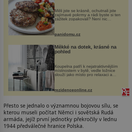
Měli jste se krásně, ochutnali jste
zajímavé pokrmy a rádi byste si ten
zážitek zopakovali? Není nic
snazšího. Pljeskavica (10 porcí)
Možná jste ji ochutnali na dovolené v
bývalé Jugoslávii, lze ji vi...
panidomu.cz
Měkké na dotek, krásné na
pohled
Koupelna patří k nejatraktivnějším
místnostem v bytě, vedle ložnice
slouží jako místo pro relaxaci a
odpočinek. Koupelnový textil –
ručníky, osušky a koberečky –
mohou jako mávnutím kouzelného
rezidenceonline.cz
proutku...
Přesto se jednalo o významnou bojovou sílu, se
kterou museli počítat Němci i sovětská Rudá
armáda, jejíž první jednotky překročily v lednu
1944 předválečné hranice Polska.