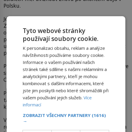
Polsku.
Ještě předtím však 19. ledna 1945 rozpustil
Zemskou armádu, zejména protože nechtěl
Tyto webové stránky
ohrožovat životy jejích členů z řad sovětské tajné
používají soubory cookie.
policie. Než byl Okulicky NKVD 24. prosince 1946
utýrán v sovětském vězení Butyrka, stačil vyslovit
K personalizaci obsahu, reklam a analýze
pozoruhodnou větu.
návštěvnosti používáme soubory cookie.
Informace o vašem používání našich
Podle jeho slov byly metody německého gestapa ve
stránek také sdílíme s našimi reklamními a
srovnání s mučením zajatců NKVD dětskou hrou!
analytickými partnery, kteří je mohou
Co vše patřilo do jejích šílených metod?
kombinovat s dalšími informacemi, které
jste jim poskytli nebo které shromáždili při
Praktiky NKVD ve 40. letech 20. století zahrnovaly
vašem používání jejich služeb.
Více
takové „chuťovky“, jako surové bití, polévání
informací
kyselinou či pálení ohněm na genitáliích.
ZOBRAZIT VŠECHNY PARTNERY
(1616)
Výjimkou nebylo bolestivé zavěšení „nepřátel
→
režimu“ za ruce či nohy hlavou dolů, nabodnutí na