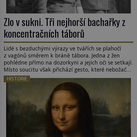
Zlo v sukni. Tři nejhorší bachařky z
koncentračních táborů
Lidé s bezduchými výrazy ve tvářích se plahočí
z vagónů směrem k bráně tábora. Jedna z žen
pohlédne přímo na dozorkyni a jejich oči se setkají.
Místo soucitu však přichází gesto, které nebožačku
posílá rovnou do plynové komory. Jména jako
HISTORIE
Rudolf Höss (1901–1947), Josef Mengele (1911–
1979) či Heinrich Himmler (1900–1945) zná každý,
o koho se historie jen otřela. Jenže […]