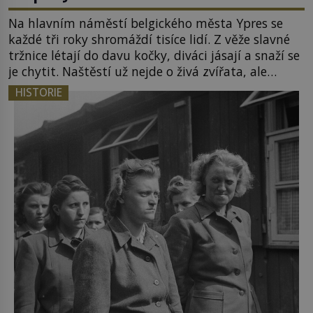
Na hlavním náměstí belgického města Ypres se
každé tři roky shromáždí tisíce lidí. Z věže slavné
tržnice létají do davu kočky, diváci jásají a snaží se
je chytit. Naštěstí už nejde o živá zvířata, ale
jenom o plyšové suvenýry. Kdysi to ale bylo jinak.
HISTORIE
Tato veselá podívaná připomíná jeden z
nejpodivnějších a zároveň nejkrutějších zvyků […]