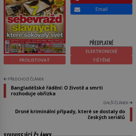
Email
PŘEDPLATNÉ
ELEKTRONICKÉ
PROLISTOVAT
TIŠTĚNÉ
PŘEDCHOZÍ ČLÁNEK
Bangladéšské řádění: O životě a smrti
rozhoduje obřízka
DALŠÍ ČLÁNEK
Drsné kriminální případy, které se dostaly do
českých seriálů
SOUVISEJÍCÍ ČLÁNKY