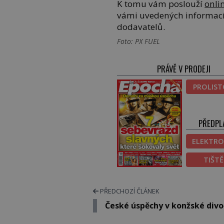
K tomu vám poslouží
onli
vámi uvedených informací
dodavatelů.
Foto: PX FUEL
PRÁVĚ V PRODEJI
PROLIS
PŘEDPL
ELEKTRO
TIŠT
PŘEDCHOZÍ ČLÁNEK
České úspěchy v konžské divo