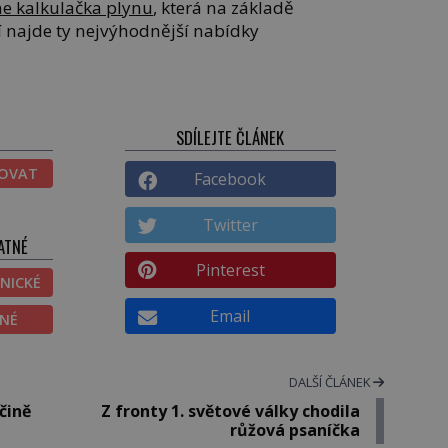
ne kalkulačka plynu
, která na základě
 najde ty nejvýhodnější nabídky
SDÍLEJTE ČLÁNEK
TOVAT
Facebook
Twitter
ATNÉ
Pinterest
NICKÉ
Email
ĚNÉ
DALŠÍ ČLÁNEK
čině
Z fronty 1. světové války chodila
růžová psaníčka