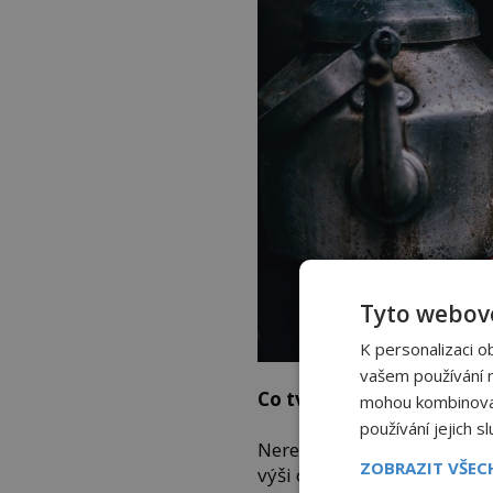
Tyto webové
K personalizaci o
vašem používání na
Co tvoří neregulovanou s
mohou kombinovat 
používání jejich s
Neregulovaná složka je st
ZOBRAZIT VŠE
výši ovlivňuje aktuální pop