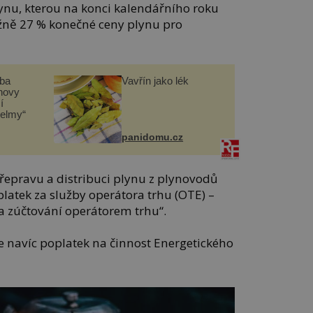
ynu, kterou na konci kalendářního roku
ižně 27 % konečné ceny plynu pro
čba
Vavřín jako lék
novy
í
helmy“
panidomu.cz
řepravu a distribuci plynu z plynovodů
latek za služby operátora trhu (OTE) –
 zúčtování operátorem trhu“.
 navíc poplatek na činnost Energetického