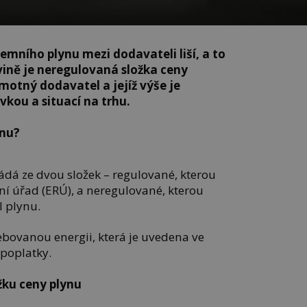
zemního plynu mezi dodavateli liší, a to
ině je neregulovaná složka ceny
motný dodavatel a jejíž výše je
vkou a situací na trhu.
ynu?
ádá ze dvou složek – regulované, kterou
ní úřad (ERÚ), a neregulované, kterou
 plynu.
ebovanou energii, která je uvedena ve
 poplatky.
žku ceny plynu