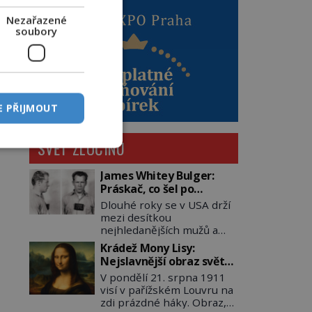
Nezařazené
soubory
E PŘIJMOUT
SVĚT ZLOČINU
James Whitey Bulger:
Práskač, co šel po
práskačích
Dlouhé roky se v USA drží
mezi desítkou
nejhledanějších mužů a
dopracuje to až na číslo
Krádež Mony Lisy:
dvě – hned po Usámovi bin
Nejslavnější obraz světa
Ládinovi (1957–2011). To je
zůstane dva roky
V pondělí 21. srpna 1911
James „Whitey“ Bulger
nezvěstný
visí v pařížském Louvru na
(1929–2018) viněný ze
zdi prázdné háky. Obraz,
spoluúčasti na 19