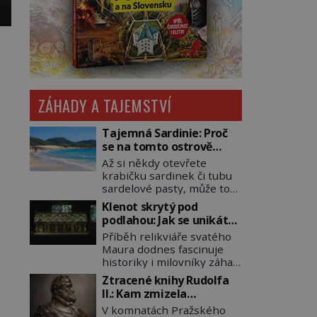
ZÁHADY A TAJEMSTVÍ
Tajemná Sardinie: Proč
se na tomto ostrově
nedoporučuje pytlovat
Až si někdy otevřete
„mořské brambory“?
krabičku sardinek či tubu
sardelové pasty, může to
být i lehké pozvání na
Klenot skrytý pod
cestu do srdce
podlahou: Jak se unikátní
Středozemního moře, na
románský poklad dostal
Příběh relikviáře svatého
ostrov hrdých Sardů.
do zapadlého Bečova?
Maura dodnes fascinuje
Věděli jste, že to byl právě
historiky i milovníky záhad
italský ostrov Sardinie,
po celém světě. Tato
jenž těmto produktům
Ztracené knihy Rudolfa
románská zlatnická
moře propůjčil své jméno.
II.: Kam zmizela
památka ze 13. století je
Co dalšího je pro Sardinii
nejzáhadnější knihovna
V komnatách Pražského
po českých korunovačních
typické a pro