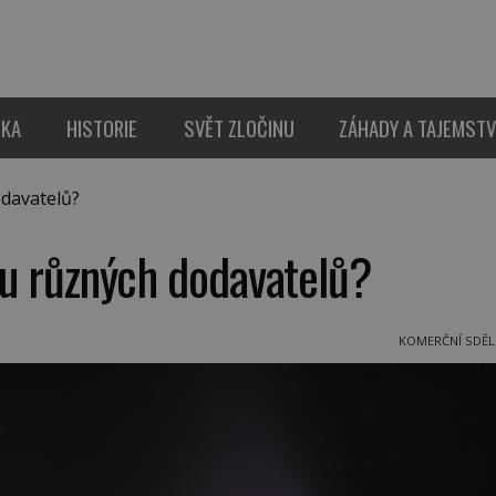
IKA
HISTORIE
SVĚT ZLOČINU
ZÁHADY A TAJEMSTV
odavatelů?
u u různých dodavatelů?
KOMERČNÍ SDĚL