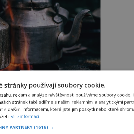
 stránky používají soubory cookie.
bsahu, reklam a analýze návštěvnosti používáme soubory cookie. 
šich stránek také sdílíme s našimi reklamními a analytickými partn
ložku ceny plynu
s dalšími informacemi, které jste jim poskytli nebo které shromá
lužeb.
Více informací
anovena přímo vaším dodavatelem a její
CHNY PARTNERY
(1616) →
távka a situace na trhu. Skládá se z