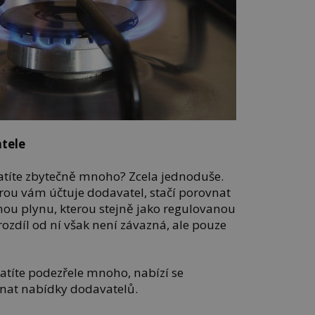
tele
eplatíte zbytečně mnoho? Zcela jednoduše.
rou vám účtuje dodavatel, stačí porovnat
nou plynu, kterou stejně jako regulovanou
rozdíl od ní však není závazná, ale pouze
platíte podezřele mnoho, nabízí se
nat nabídky dodavatelů.