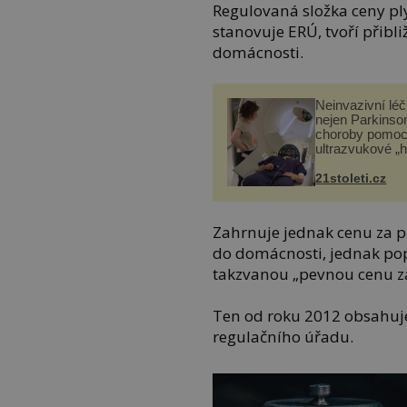
Regulovaná složka ceny pl
stanovuje ERÚ, tvoří přibl
domácnosti.
Neinvazivní lé
nejen Parkinso
choroby pomoc
ultrazvukové „
21stoleti.cz
Zahrnuje jednak cenu za p
do domácnosti, jednak pop
takzvanou „pevnou cenu za
Ten od roku 2012 obsahuje
regulačního úřadu.