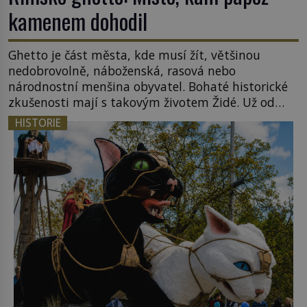
kamenem dohodil
Ghetto je část města, kde musí žít, většinou
nedobrovolně, náboženská, rasová nebo
národnostní menšina obyvatel. Bohaté historické
zkušenosti mají s takovým životem Židé. Už od
středověku jsou totiž v každou chvíli nuceni v
HISTORIE
nějakém žít. Mezi ty nejslavnější patří i římské
ghetto založené v roce 1555. Pokud jde o vztah
k Židům, nemá se Řím čím chlubit. […]