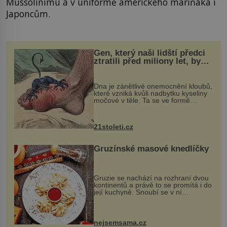
Mussolinimu a v uniformě amerického mariňáka i
Japoncům.
Gen, který naši lidští předci
ztratili před miliony let, by
mohl pomoci s léčbou
„nemoci králů“
Dna je zánětlivé onemocnění kloubů,
které vzniká kvůli nadbytku kyseliny
močové v těle. Ta se ve formě
krystalků ukládá v blízkosti kloubů,
nejčastěji přitom postihuje palce na
nohou, a způsobuje bole...
21stoleti.cz
Gruzínské masové knedlíčky
Gruzie se nachází na rozhraní dvou
kontinentů a právě to se promítá i do
její kuchyně. Snoubí se v ní
evropské a asijské chutě a díky tomu
vznikají rozmanité a chuťově bohaté
pokrmy, které rozhodně st...
nejsemsama.cz