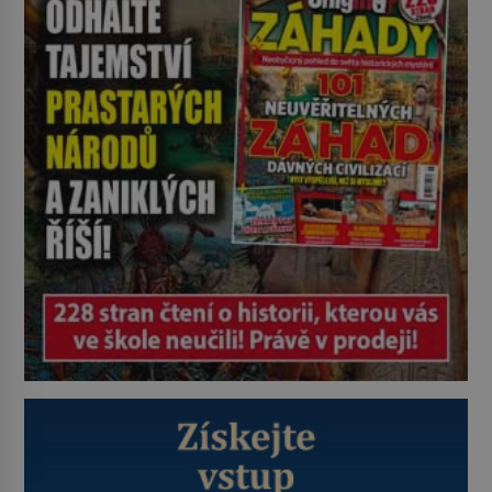
Kapitán John White (asi 1539–1593)
v srpnu 1587 naposledy zamává
své právě narozené vnučce a
vstoupí na palubu. Nechce […]