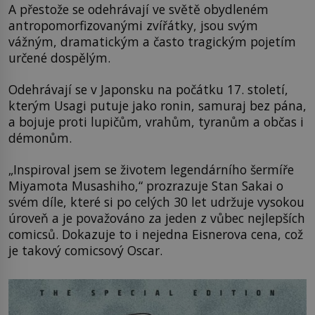
A přestože se odehrávají ve světě obydleném
antropomorfizovanými zvířátky, jsou svým
vážným, dramatickým a často tragickým pojetím
určené dospělým.
Odehrávají se v Japonsku na počátku 17. století,
kterým Usagi putuje jako ronin, samuraj bez pána,
a bojuje proti lupičům, vrahům, tyranům a občas i
démonům.
„Inspiroval jsem se životem legendárního šermíře
Miyamota Musashiho,“ prozrazuje Stan Sakai o
svém díle, které si po celých 30 let udržuje vysokou
úroveň a je považováno za jeden z vůbec nejlepších
comicsů. Dokazuje to i nejedna Eisnerova cena, což
je takový comicsový Oscar.