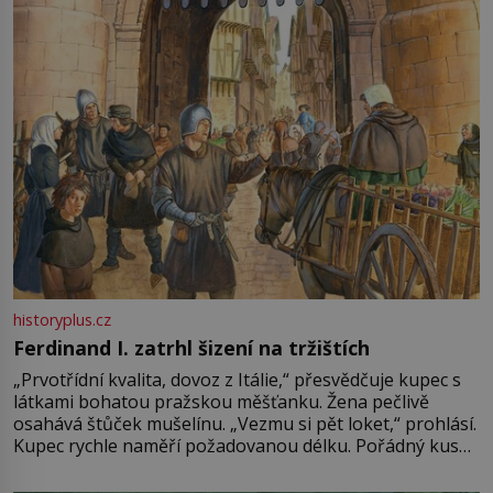
Francie, kde se traduje,
historyplus.cz
Ferdinand I. zatrhl šizení na tržištích
„Prvotřídní kvalita, dovoz z Itálie,“ přesvědčuje kupec s
látkami bohatou pražskou měšťanku. Žena pečlivě
osahává štůček mušelínu. „Vezmu si pět loket,“ prohlásí.
Kupec rychle naměří požadovanou délku. Pořádný kus
mu přitom zůstane za prsty… „Na šaty ho bude málo,
milostpaní. Stačí jenom na sukni,“ zhodnotí švadlena