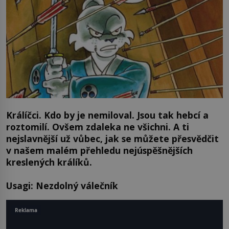
Králíčci. Kdo by je nemiloval. Jsou tak hebcí a
roztomilí. Ovšem zdaleka ne všichni. A ti
nejslavnější už vůbec, jak se můžete přesvědčit
v našem malém přehledu nejúspěšnějších
kreslených králíků.
Usagi: Nezdolný válečník
Reklama