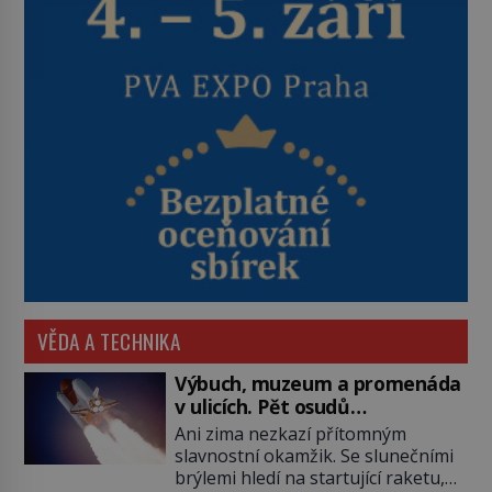
VĚDA A TECHNIKA
Výbuch, muzeum a promenáda
v ulicích. Pět osudů
nejslavnějších raketoplánů
Ani zima nezkazí přítomným
slavnostní okamžik. Se slunečními
brýlemi hledí na startující raketu,