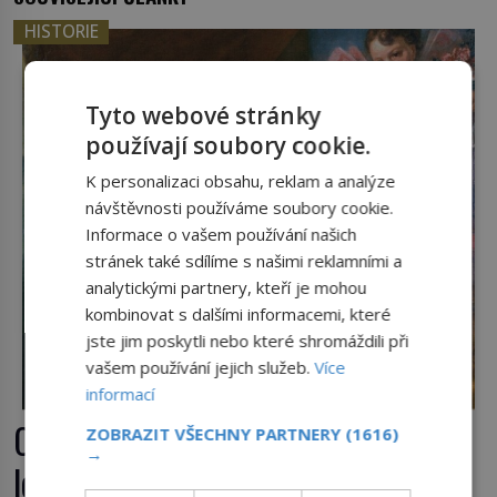
HISTORIE
Tyto webové stránky
používají soubory cookie.
K personalizaci obsahu, reklam a analýze
návštěvnosti používáme soubory cookie.
Informace o vašem používání našich
stránek také sdílíme s našimi reklamními a
analytickými partnery, kteří je mohou
kombinovat s dalšími informacemi, které
jste jim poskytli nebo které shromáždili při
vašem používání jejich služeb.
Více
informací
Casanova v Pobaltí: Co měl
ZOBRAZIT VŠECHNY PARTNERY
(1616)
→
legendární svůdník společného se