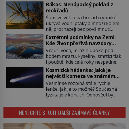
která má do vesmíru vynést kromě
Rákos: Nenápadný poklad z
posádky také obyčejnou učitelku.
mokřadů
Po několika sekundách všem
Šumí ve větru na březích rybníků,
ztuhnou úsměvy, stroj totiž
ukrývá vodní ptáky a mnozí kolem
exploduje. Jejich konstrukce není
něj procházejí bez povšimnutí.
z levného kraje, daňové poplatníky
Přesto právě rákos pomáhal stavět
stojí miliardy dolarů. Na druhou
Extrémní podmínky na Zemi:
domy, vyrábět lodě, zapisovat první
stranu zvládnou jen představitelné
Kde život přežívá navzdory
texty a inspiroval řadu pověstí.
věci. Na malé kousky Název:
všemu
Vroucí voda, mráz hluboko pod
Tato skromná, ale užitečná
Columbia První […]
bodem mrazu, kyseliny, smrtící tlak
rostlina provází člověka už tisíce
i pouště, kde celé roky nespadne
let. Většina lidí vnímá rákos jen jako
jediná kapka deště. Na první
obyčejnou kulisu letního koupání.
Kosmická hádanka: Jaká je
pohled místa, kde nemůže
Stačí se však podívat […]
největší kometa ve známém
existovat vůbec nic. Přesto právě
vesmíru?
Vesmír se rozpíná stále rychleji.
tady vědci objevují organismy,
Jenže, jak je to možné? Současná
které posouvají hranice života.
fyzika je v koncích. Odpovědí by
Každý nový nález mění naše
mohla být hypotetická temná
představy o tom, co všechno
energie. Právě na tu se zaměří
dokáže příroda a napovídá, kde
NENECHTE SI UJÍT DALŠÍ ZAJÍMAVÉ ČLÁNKY
pozornost dvojice zkušených
bychom jednou […]
astronomů. Namísto ní ale objeví
něco mnohem hmatatelnějšího.