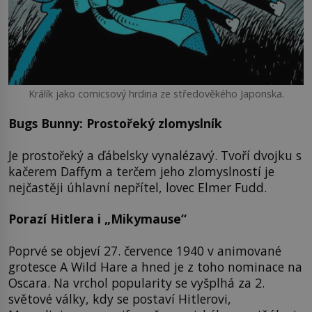
Králík jako comicsový hrdina ze středověkého Japonska.
Bugs Bunny: Prostořeký zlomyslník
Je prostořeký a ďábelsky vynalézavý. Tvoří dvojku s
kačerem Daffym a terčem jeho zlomyslností je
nejčastěji úhlavní nepřítel, lovec Elmer Fudd.
Porazí Hitlera i „Mikymause“
Poprvé se objeví 27. července 1940 v animované
grotesce A Wild Hare a hned je z toho nominace na
Oscara. Na vrchol popularity se vyšplhá za 2.
světové války, kdy se postaví Hitlerovi,