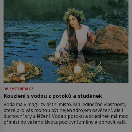
množství růžového mušelínu. „Ošidili vás, podívejte.“
Vezme do ruky dřevěnou
nejsemsama.cz
Kouzlení s vodou z potoků a studánek
Voda má v magii zvláštní místo. Má jedinečné vlastnosti,
které pro vás mohou být nejen zdrojem osvěžení, ale i
duchovní síly a léčení. Voda z potoků a studánek má moc
přinést do vašeho života pozitivní změny a obnovit vaši
energii. Využitím těchto přírodních zdrojů v magii