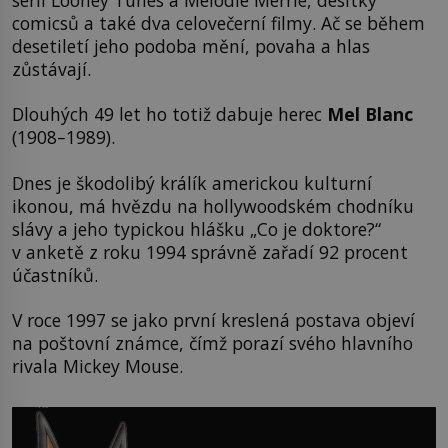
comicsů a také dva celovečerní filmy. Ač se během
desetiletí jeho podoba mění, povaha a hlas
zůstávají.
Dlouhých 49 let ho totiž dabuje herec
Mel Blanc
(1908–1989).
Dnes je škodolibý králík americkou kulturní
ikonou, má hvězdu na hollywoodském chodníku
slávy a jeho typickou hlášku „Co je doktore?“
v anketě z roku 1994 správně zařadí 92 procent
účastníků.
V roce 1997 se jako první kreslená postava objeví
na poštovní známce, čímž porazí svého hlavního
rivala Mickey Mouse.