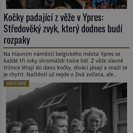
Kočky padající z věže v Ypres:
Středověký zvyk, který dodnes budí
rozpaky
Na hlavním náměstí belgického města Ypres se
každé tři roky shromáždí tisíce lidí. Z věže slavné
tržnice létají do davu kočky, diváci jásají a snaží se
je chytit. Naštěstí už nejde o živá zvířata, ale
jenom o plyšové suvenýry. Kdysi to ale bylo jinak.
HISTORIE
Tato veselá podívaná připomíná jeden z
nejpodivnějších a zároveň nejkrutějších zvyků […]