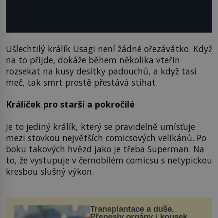
Ušlechtilý králík Usagi není žádné ořezávátko. Když
na to přijde, dokáže během několika vteřin
rozsekat na kusy desítky padouchů, a když tasí
meč, tak smrt prostě přestává stíhat.
Králíček pro starší a pokročilé
Je to jediný králík, který se pravidelně umísťuje
mezi stovkou největších comicsových velikánů. Po
boku takových hvězd jako je třeba Superman. Na
to, že vystupuje v černobílém comicsu s netypickou
kresbou slušný výkon.
Transplantace a duše.
Přenesly orgány i kousek