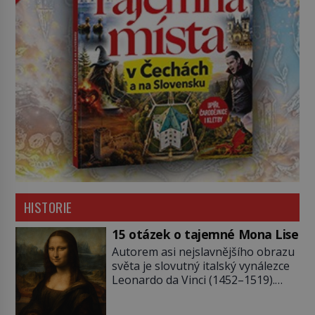
HISTORIE
15 otázek o tajemné Mona Lise
Autorem asi nejslavnějšího obrazu
světa je slovutný italský vynálezce
Leonardo da Vinci (1452–1519).
Jenže jeho nevinně usmívající dámu
obklopují otazníky, na některé