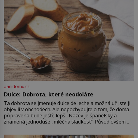
Naprosto rekordní kometu!
Astronomové Pedro Bernardinelli a
Gary Bernstein mravenčí prací
zkoumají archivní snímky v rámci
Průzkumu temné energie […]
panidomu.cz
Dulce: Dobrota, které neodoláte
Ta dobrota se jmenuje dulce de leche a možná už jste ji
objevili v obchodech. Ale nepochybujte o tom, že doma
připravená bude ještě lepší. Název je španělský a
znamená jednoduše „mléčná sladkost“. Původ ovšem
není úplně jednoznačný, o autorství této receptury se
pře hned několik latinskoamerických zemí a k tomu