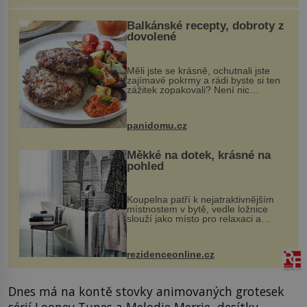
Balkánské recepty, dobroty z
dovolené
Měli jste se krásně, ochutnali jste
zajímavé pokrmy a rádi byste si ten
zážitek zopakovali? Není nic
snazšího. Pljeskavica (10 porcí)
Možná jste ji ochutnali na dovolené v
bývalé Jugoslávii, lze ji vi...
panidomu.cz
Měkké na dotek, krásné na
pohled
Koupelna patří k nejatraktivnějším
místnostem v bytě, vedle ložnice
slouží jako místo pro relaxaci a
odpočinek. Koupelnový textil –
ručníky, osušky a koberečky –
mohou jako mávnutím kouzelného
rezidenceonline.cz
proutku...
Dnes má na kontě stovky animovaných grotesek
sérií Looney Tunes a Melodie Merrie, desítky