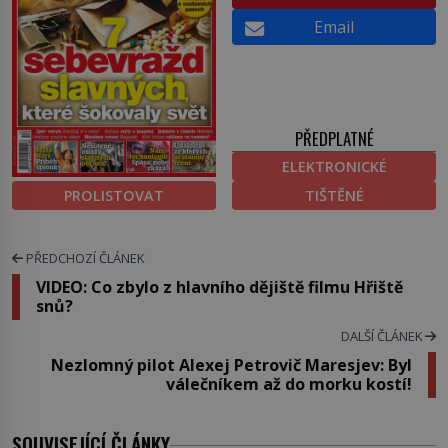
Email
PŘEDPLATNÉ
ELEKTRONICKÉ
PROLISTOVAT
TIŠTĚNÉ
PŘEDCHOZÍ ČLÁNEK
VIDEO: Co zbylo z hlavního dějiště filmu Hřiště
snů?
DALŠÍ ČLÁNEK
Nezlomný pilot Alexej Petrovič Maresjev: Byl
válečníkem až do morku kostí!
SOUVISEJÍCÍ ČLÁNKY