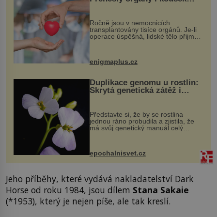
osobnosti dárce?
Ročně jsou v nemocnicích
transplantovány tisíce orgánů. Je-li
operace úspěšná, lidské tělo přijme
darovaný orgán za své a pacient
může vést plnohodnotný život. Ale co
když při transplantaci nepřijímám...
enigmaplus.cz
Duplikace genomu u rostlin:
Skrytá genetická zátěž i
evoluční výhoda
Představte si, že by se rostlina
jednou ráno probudila a zjistila, že
má svůj genetický manuál celý
dvakrát. Přesně to se občas v
přírodě stane – a podle nového
výzkumu to může být pro druhy
epochalnisvet.cz
vstupenka...
Jeho příběhy, které vydává nakladatelství Dark
Horse od roku 1984, jsou dílem
Stana Sakaie
(*1953), který je nejen píše, ale tak kreslí.