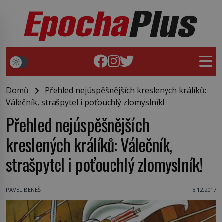
Domů
Přehled nejúspěšnějších kreslených králíků:
Válečník, strašpytel i poťouchlý zlomyslník!
Přehled nejúspěšnějších
kreslených králíků: Válečník,
strašpytel i poťouchlý zlomyslník!
PAVEL BENEŠ
8.12.2017