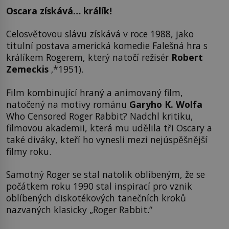
Oscara získává… králík!
Celosvětovou slávu získává v roce 1988, jako
titulní postava americká komedie Falešná hra s
králíkem Rogerem, který natočí režisér
Robert
Zemeckis
‚*1951).
Film kombinující hraný a animovaný film,
natočený na motivy románu
Garyho K. Wolfa
Who Censored Roger Rabbit? Nadchl kritiku,
filmovou akademii, která mu udělila tři Oscary a
také diváky, kteří ho vynesli mezi nejúspěšnější
filmy roku.
Samotný Roger se stal natolik oblíbeným, že se
počátkem roku 1990 stal inspirací pro vznik
oblíbených diskotékových tanečních kroků
nazvaných klasicky „Roger Rabbit.“