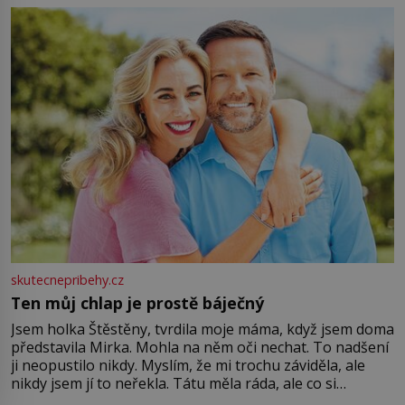
můžete obohatit své rituály a přinést do svého života
větší harmonii a klid. Je důležité
skutecnepribehy.cz
Ten můj chlap je prostě báječný
Jsem holka Štěstěny, tvrdila moje máma, když jsem doma
představila Mirka. Mohla na něm oči nechat. To nadšení
ji neopustilo nikdy. Myslím, že mi trochu záviděla, ale
nikdy jsem jí to neřekla. Tátu měla ráda, ale co si
pamatuji, tak jsme s Mirkem byli zamilovaní mnohem víc.