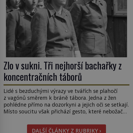
Zlo v sukni. Tři nejhorší bachařky z
koncentračních táborů
Lidé s bezduchými výrazy ve tvářích se plahočí
z vagónů směrem k bráně tábora. Jedna z žen
pohlédne přímo na dozorkyni a jejich oči se setkají.
Místo soucitu však přichází gesto, které nebožačku
posílá rovnou do plynové komory. Jména jako
Rudolf Höss (1901–1947), Josef Mengele (1911–
DALŠÍ ČLÁNKY Z RUBRIKY ›
1979) či Heinrich Himmler (1900–1945) zná každý,