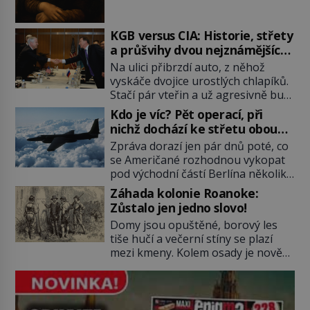
historici odpověď objeví, jiné
zůstanou nezodpovězené. Kam si ji
pověsil Napoleon? Samotný císař
KGB versus CIA: Historie, střety
Napoleon Bonaparte (1769–1821)
a průšvihy dvou nejznámějších
má pro malbu slabost, a tak si ji
tajných služeb historie
Na ulici přibrzdí auto, z něhož
ještě jako první konzul přemístí do
vyskáče dvojice urostlých chlapíků.
své ložnice v Tuilerisjkém […]
Stačí pár vteřin a už agresivně buší
na dveře. O další okamžik později
Kdo je víc? Pět operací, při
vlečou nebožáka do auta, a pak už
nichž dochází ke střetu obou
ho nikdy nikdo nespatří. Dostal se
tajných služeb
Zpráva dorazí jen pár dnů poté, co
totiž do rukou všemocné KGB. Jako
se Američané rozhodnou vykopat
sourozenci, kteří si nemohou přijít
pod východní částí Berlína několik
na jméno. Neustále se předhání v
stovek metrů dlouhý tunel. Sověti
plánování sabotáží, […]
Záhada kolonie Roanoke:
na sobě nenechají nic znát a
Zůstalo jen jedno slovo!
nechají nepřítele, aby si myslel, že
Domy jsou opuštěné, borový les
je přechytračil. Cennou informaci
tiše hučí a večerní stíny se plazí
jim dodá jeden z agentů. Oba
mezi kmeny. Kolem osady je nově
tábory jsou zvyklé působit v pozadí
postavená palisáda, ale ani to
a podle situace tlačit, jak oni […]
nejspíš nedokáže osadníky
zachránit. Muži, ženy, děti – všichni
jsou pryč. Nadobro a navždycky!