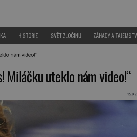
IKA
HISTORIE
SVĚT ZLOČINU
ZÁHADY A TAJEMSTV
klo nám video!“
! Miláčku uteklo nám video!“
15.9.2