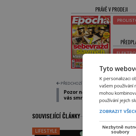
PRÁVĚ V PRODEJI
PROLIS
PŘEDPL
ELEKTRO
TIŠT
Tyto webové
K personalizaci o
PŘEDCHOZÍ ČLÁNEK
vašem používání na
Pozor na extrémní cvičení! M
mohou kombinovat 
vás smrtelně otrávit!
používání jejich s
ZOBRAZIT VŠE
SOUVISEJÍCÍ ČLÁNKY
Nezbytně nutn
LIFESTYLE
soubory