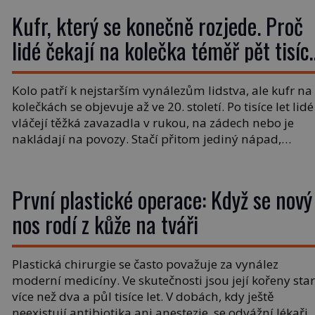
náustků k nápadu, který změní způsob pití po celém
Kufr, který se konečně rozjede. Proč
[…]
lidé čekají na kolečka téměř pět tisíc
let?
Kolo patří k nejstarším vynálezům lidstva, ale kufr na
kolečkách se objevuje až ve 20. století. Po tisíce let lidé
vláčejí těžká zavazadla v rukou, na zádech nebo je
nakládají na povozy. Stačí přitom jediný nápad,
připevnit ke kufru kolečka. Jenže právě ten nikdo
dlouho nedostane. Až jednou se na letišti ozve věta,
která změní […]
První plastické operace: Když se nový
nos rodí z kůže na tváři
Plastická chirurgie se často považuje za vynález
moderní medicíny. Ve skutečnosti jsou její kořeny sta
více než dva a půl tisíce let. V dobách, kdy ještě
neexistují antibiotika ani anestezie, se odvážní lékaři