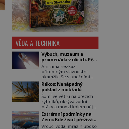
VĚDA A TECHNIKA
Výbuch, muzeum a
promenáda v ulicích. Pět
osudů nejslavnějších
Ani zima nezkazí
raketoplánů
přítomným slavnostní
okamžik. Se slunečními
brýlemi hledí na startující
Rákos: Nenápadný
raketu, která má do
poklad z mokřadů
vesmíru vynést kromě
Šumí ve větru na březích
posádky také obyčejnou
rybníků, ukrývá vodní
učitelku. Po několika
ptáky a mnozí kolem něj
sekundách všem ztuhnou
procházejí bez povšimnutí.
úsměvy, stroj totiž
Extrémní podmínky na
Přesto právě rákos
exploduje. Jejich
Zemi: Kde život přežívá
pomáhal stavět domy,
konstrukce není z levného
navzdory všemu
Vroucí voda, mráz hluboko
vyrábět lodě, zapisovat
kraje, daňové poplatníky