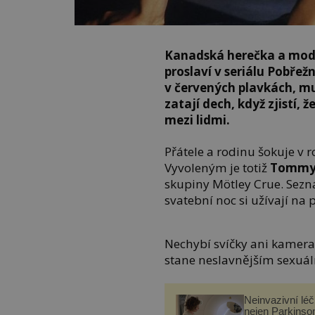
Kanadská herečka a mode
proslaví v seriálu Pobřežn
v červených plavkách, mu
zatají dech, když zjistí, 
mezi lidmi.
Přátele a rodinu šokuje v 
Vyvoleným je totiž
Tommy
skupiny Mötley Crue. Sezn
svatební noc si užívají na
Nechybí svíčky ani kamera.
stane neslavnějším sexu
Neinvazivní lé
nejen Parkinso