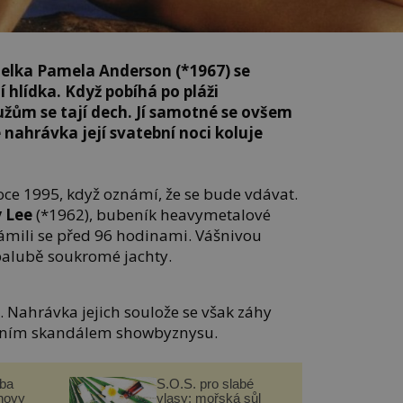
lka Pamela Anderson (*1967) se
í hlídka. Když pobíhá po pláži
žům se tají dech. Jí samotné se ovšem
že nahrávka její svatební noci koluje
roce 1995, když oznámí, že se bude vdávat.
 Lee
(*1962), bubeník heavymetalové
ámili se před 96 hodinami. Vášnivou
 palubě soukromé jachty.
 Nahrávka jejich soulože se však záhy
álním skandálem showbyznysu.
čba
S.O.S. pro slabé
novy
vlasy: mořská sůl