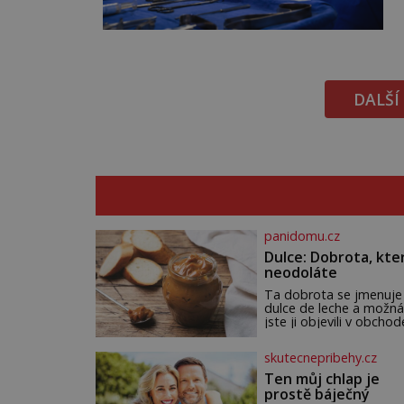
DALŠÍ
panidomu.cz
Dulce: Dobrota, kte
neodoláte
Ta dobrota se jmenuje
dulce de leche a možná
jste ji objevili v obchod
Ale nepochybujte o to
že doma připravená b
skutecnepribehy.cz
ještě lepší. Název je
španělský a znamená
Ten můj chlap je
jednoduše „mléčná
prostě báječný
sladkost“. Původ ovše