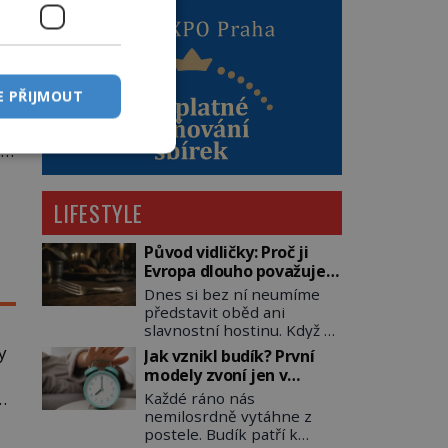
E PŘIJMOUT
t
é
LIFESTYLE
Původ vidličky: Proč ji
Evropa dlouho považuje
za nástroj samotného
Dnes si bez ní neumíme
satana?
představit oběd ani
slavnostní hostinu. Když se
však vidlička v raném
y
Jak vznikl budík? První
středověku objevuje na
modely zvoní jen v
evropských stolech,
jedinou nastavenou
Každé ráno nás
vzbuzuje pohoršení,
hodinu
nemilosrdně vytáhne z
á
posměch i strach. Mnozí
postele. Budík patří k
duchovní ji označují za
ch