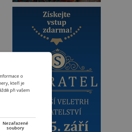
Informace o
ery, kteří je
ždili při vašem
Nezařazené
l
soubory