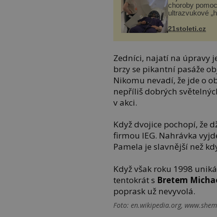
choroby pomoc
ultrazvukové „
21stoleti.cz
Zedníci, najatí na úpravy 
brzy se pikantní pasáže obje
Nikomu nevadí, že jde o o
nepříliš dobrých světelnýc
v akci.
Když dvojice pochopí, že d
firmou IEG. Nahrávka vyjde
Pamela je slavnější než kd
Když však roku 1998 uniká n
tentokrát s
Bretem Micha
poprask už nevyvolá.
Foto: en.wikipedia.org, www.shema