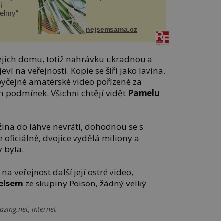
í
helmy“
nejsemsama.cz
jejich domu, totiž nahrávku ukradnou a
ví na veřejnosti. Kopie se šíří jako lavina.
byčejné amatérské video pořízené za
h podmínek. Všichni chtějí vidět
Pamelu
žina do láhve nevrátí, dohodnou se s
 oficiálně, dvojice vydělá miliony a
y byla.
a veřejnost další její ostré video,
elsem
ze skupiny Poison, žádný velký
zing.net, internet