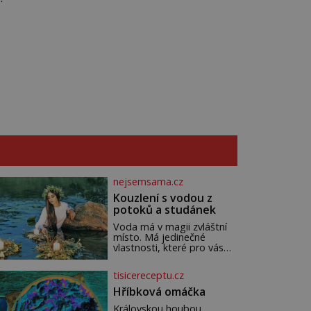
y
nejsemsama.cz
Kouzlení s vodou z
potoků a studánek
Voda má v magii zvláštní
místo. Má jedinečné
vlastnosti, které pro vás
mohou být nejen zdrojem
osvěžení, ale i duchovní síly
tisicereceptu.cz
a léčení. Voda z potoků a
studánek má moc přinést
Hříbková omáčka
do vašeho života pozitivní
Královskou houbou
změny a obnovit vaši