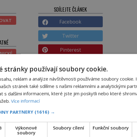
SDÍLEJTE ČLÁNEK
TOVAT
Facebook
Twitter
ATNÉ
Pinterest
NICKÉ
Email
ĚNÉ
 stránky používají soubory cookie.
bsahu, reklam a analýze návštěvnosti používáme soubory cookie. 
DALŠÍ ČLÁNEK
šich stránek také sdílíme s našimi reklamními a analytickými partn
ůže
Spouštěč schizofrenie? Marihuana!
s dalšími informacemi, které jste jim poskytli nebo které shromá
lužeb.
Více informací
CHNY PARTNERY
(1616) →
é
Výkonové
Soubory cílení
Funkční soubory
Příběhy slavných koktejlů: Kde se vza
soubory