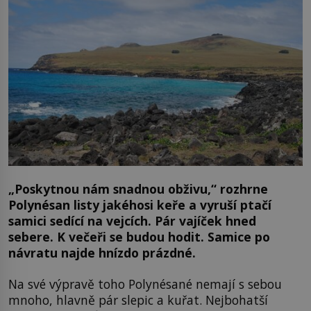
„Poskytnou nám snadnou obživu,“ rozhrne
Polynésan listy jakéhosi keře a vyruší ptačí
samici sedící na vejcích. Pár vajíček hned
sebere. K večeři se budou hodit. Samice po
návratu najde hnízdo prázdné.
Na své výpravě toho Polynésané nemají s sebou
mnoho, hlavně pár slepic a kuřat. Nejbohatší