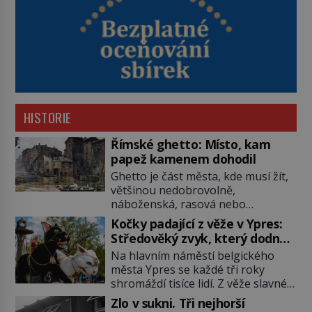
HISTORIE
Římské ghetto: Místo, kam
papež kamenem dohodil
Ghetto je část města, kde musí žít,
většinou nedobrovolně,
náboženská, rasová nebo
národnostní menšina obyvatel.
Kočky padající z věže v Ypres:
Bohaté historické zkušenosti mají s
Středověký zvyk, který dodnes
takovým životem Židé. Už od
budí rozpaky
Na hlavním náměstí belgického
středověku jsou totiž v každou
města Ypres se každé tři roky
chvíli nuceni v nějakém žít. Mezi ty
shromáždí tisíce lidí. Z věže slavné
nejslavnější patří i římské ghetto
tržnice létají do davu kočky, diváci
založené v roce 1555. Pokud jde o
Zlo v sukni. Tři nejhorší
jásají a snaží se je chytit. Naštěstí