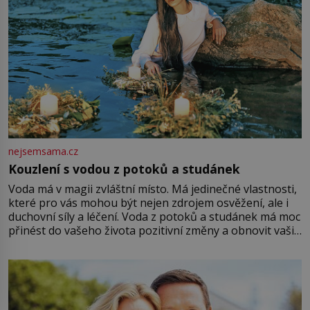
nejsemsama.cz
Kouzlení s vodou z potoků a studánek
Voda má v magii zvláštní místo. Má jedinečné vlastnosti,
které pro vás mohou být nejen zdrojem osvěžení, ale i
duchovní síly a léčení. Voda z potoků a studánek má moc
přinést do vašeho života pozitivní změny a obnovit vaši
energii. Využitím těchto přírodních zdrojů v magii
můžete obohatit své rituály a přinést do svého života
větší harmonii a klid. Je důležité