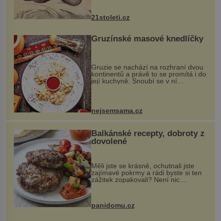
nejčastěji přitom postihuje palce na
nohou, a způsobuje bole...
21stoleti.cz
Gruzínské masové knedlíčky
Gruzie se nachází na rozhraní dvou
kontinentů a právě to se promítá i do
její kuchyně. Snoubí se v ní
evropské a asijské chutě a díky tomu
vznikají rozmanité a chuťově bohaté
pokrmy, které rozhodně st...
nejsemsama.cz
Balkánské recepty, dobroty z
dovolené
Měli jste se krásně, ochutnali jste
zajímavé pokrmy a rádi byste si ten
zážitek zopakovali? Není nic
snazšího. Pljeskavica (10 porcí)
Možná jste ji ochutnali na dovolené v
bývalé Jugoslávii, lze ji vi...
panidomu.cz