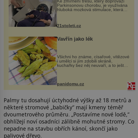
Ke zmírnění třesu, který doprovází
Parkinsonovu chorobu, je využívána
hluboká mozková stimulace, která
však vyžaduje vysoce invazivní
zákrok. Ultrazvuk zase není vhodný
k dostatečně přesnému zacílení ...
21stoleti.cz
Vavřín jako lék
Všichni ho známe, císařové, vítězové
i umělci si jím zdobili skráně,
kuchařky bez něj neuvaří, a to ještě
nevíte, že bobkový list může výrazně
zmírnit některé naše neduhy.
Obsahuje v malém množství ně...
panidomu.cz
Palmy tu dosahují úctyhodné výšky až 18 metrů a
některé stromové „babičky“ mají kmeny téměř
dvoumetrového průměru. „Postavíme nové lodě,“
obhlížejí noví osadníci zálibně mohutné stromy. Co
nepadne na stavbu obřích kánoí, skončí jako
palivové dřevo.