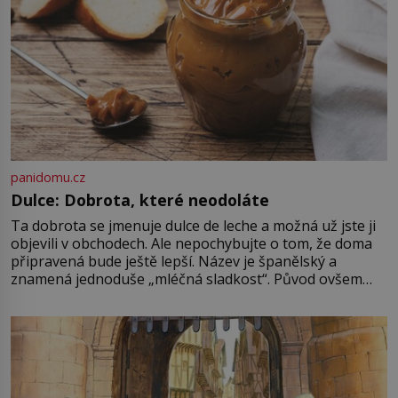
panidomu.cz
Dulce: Dobrota, které neodoláte
Ta dobrota se jmenuje dulce de leche a možná už jste ji
objevili v obchodech. Ale nepochybujte o tom, že doma
připravená bude ještě lepší. Název je španělský a
znamená jednoduše „mléčná sladkost“. Původ ovšem
není úplně jednoznačný, o autorství této receptury se
pře hned několik latinskoamerických zemí a k tomu
Francie, kde se traduje,