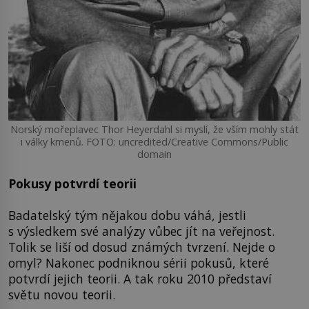
Norský mořeplavec Thor Heyerdahl si myslí, že vším mohly stát
i války kmenů. FOTO: uncredited/Creative Commons/Public
domain
Pokusy potvrdí teorii
Badatelský tým nějakou dobu váhá, jestli
s výsledkem své analýzy vůbec jít na veřejnost.
Tolik se liší od dosud známých tvrzení. Nejde o
omyl? Nakonec podniknou sérii pokusů, které
potvrdí jejich teorii. A tak roku 2010 představí
světu novou teorii.