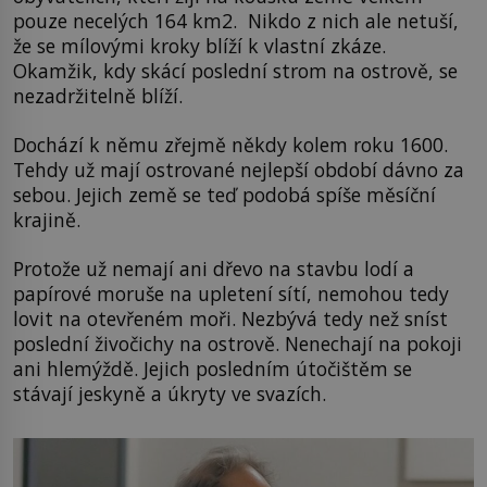
pouze necelých 164 km2. Nikdo z nich ale netuší,
že se mílovými kroky blíží k vlastní zkáze.
Okamžik, kdy skácí poslední strom na ostrově, se
nezadržitelně blíží.
Dochází k němu zřejmě někdy kolem roku 1600.
Tehdy už mají ostrované nejlepší období dávno za
sebou. Jejich země se teď podobá spíše měsíční
krajině.
Protože už nemají ani dřevo na stavbu lodí a
papírové moruše na upletení sítí, nemohou tedy
lovit na otevřeném moři. Nezbývá tedy než sníst
poslední živočichy na ostrově. Nenechají na pokoji
ani hlemýždě. Jejich posledním útočištěm se
stávají jeskyně a úkryty ve svazích.