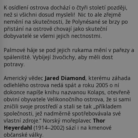
K osídlení ostrova dochází o čtyři století později,
než si všichni dosud mysleli! Nic to ale zřejmě
nemění na skutečnosti, že Polynésané se brzy po
přistání na ostrově chovají jako skuteční
dobyvatelé se všemi jejich nectnostmi.
Palmové háje se pod jejich rukama mění v pařezy a
spáleniště. Vybíjejí živočichy, aby měli dost
potravy.
Americký vědec
Jared Diamond
, kterému záhada
odlehlého ostrova nedá spát a roku 2005 o ní
dokonce napíše knihu nazvanou Kolaps, otevřeně
obviní obyvatele Velikonočního ostrova, že si sami
zničili svoje prostředí a stali se tak „příkladem
společnosti, jež nadměrně spotřebovávala své
vlastní zdroje.“ Norský mořeplavec
Thor
Heyerdahl
(1914‒2002) sází i na kmenové
občanské války.