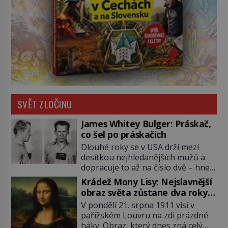
SVĚT ZLOČINU
James Whitey Bulger: Práskač,
co šel po práskačích
Dlouhé roky se v USA drží mezi
desítkou nejhledanějších mužů a
dopracuje to až na číslo dvě – hned
po Usámovi bin Ládinovi (1957–
Krádež Mony Lisy: Nejslavnější
2011). To je James „Whitey“ Bulger
obraz světa zůstane dva roky
(1929–2018) viněný ze spoluúčasti
nezvěstný
V pondělí 21. srpna 1911 visí v
na 19 vraždách, vydírání a lichvy. A
pařížském Louvru na zdi prázdné
samozřejmě, krom toho je ještě
háky. Obraz, který dnes zná celý