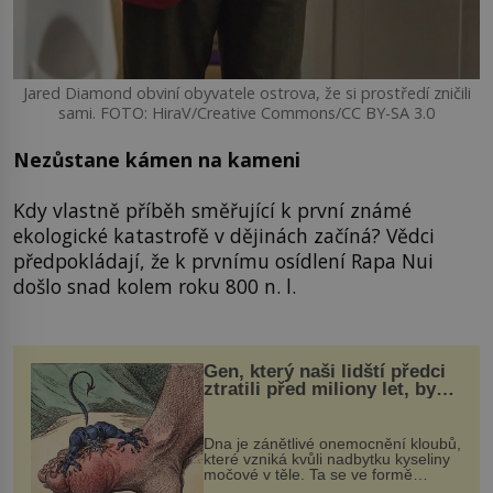
Jared Diamond obviní obyvatele ostrova, že si prostředí zničili
sami. FOTO: HiraV/Creative Commons/CC BY-SA 3.0
Nezůstane kámen na kameni
Kdy vlastně příběh směřující k první známé
ekologické katastrofě v dějinách začíná? Vědci
předpokládají, že k prvnímu osídlení Rapa Nui
došlo snad kolem roku 800 n. l.
Gen, který naši lidští předci
ztratili před miliony let, by
mohl pomoci s léčbou
„nemoci králů“
Dna je zánětlivé onemocnění kloubů,
které vzniká kvůli nadbytku kyseliny
močové v těle. Ta se ve formě
krystalků ukládá v blízkosti kloubů,