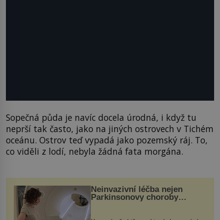
Sopečná půda je navíc docela úrodná, i když tu
neprší tak často, jako na jiných ostrovech v Tichém
oceánu. Ostrov teď vypadá jako pozemský ráj. To,
co viděli z lodí, nebyla žádná fata morgána.
Neinvazivní léčba nejen
Parkinsonovy choroby
pomocí ultrazvukové
„helmy“