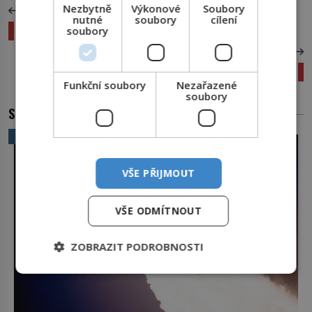
Nezbytně
Výkonové
Soubory
PŘEDCHOZÍ ČLÁNEK
nutné
soubory
cílení
Kdo sveze mrtvou stopařku?
soubory
DALŠÍ ČLÁNEK
Případ Tuskege: Jak se (ne)léčí syfilis
Funkční soubory
Nezařazené
soubory
SOUVISEJÍCÍ ČLÁNKY
VĚDA A TECHNIKA
VŠE PŘIJMOUT
VŠE ODMÍTNOUT
ZOBRAZIT PODROBNOSTI