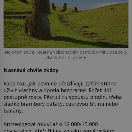
Nejenom sochy Moai na Velikonočním ostrově v minulosti čelily
zkáze. FOTO: pxhere
Nastává chvíle zkázy
Rapa Nui, jak pevnině přezdívají, zatím stihne
uživit všechny a docela bezpracně. Počet lidí
postupně roste. Pěstují tu spoustu plodin, třeba
sladké brambory batáty, cukrovou třtinu nebo
banány.
Archeologové mluví až o 12 000-15 000
obyvatelích, kteří žijí na kousku země velkém