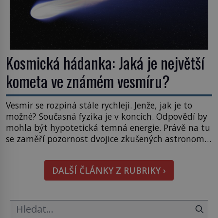
Kosmická hádanka: Jaká je největší
kometa ve známém vesmíru?
Vesmír se rozpíná stále rychleji. Jenže, jak je to
možné? Současná fyzika je v koncích. Odpovědí by
mohla být hypotetická temná energie. Právě na tu
se zaměří pozornost dvojice zkušených astronomů.
Namísto ní ale objeví něco mnohem
hmatatelnějšího. Naprosto rekordní kometu!
DALŠÍ ČLÁNKY Z RUBRIKY ›
Astronomové Pedro Bernardinelli a Gary Bernstein
mravenčí prací zkoumají archivní snímky v rámci
Průzkumu temné energie […]