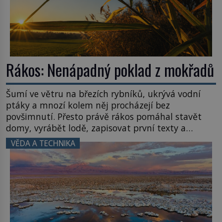
Rákos: Nenápadný poklad z mokřadů
Šumí ve větru na březích rybníků, ukrývá vodní
ptáky a mnozí kolem něj procházejí bez
povšimnutí. Přesto právě rákos pomáhal stavět
domy, vyrábět lodě, zapisovat první texty a
inspiroval řadu pověstí. Tato skromná, ale
VĚDA A TECHNIKA
užitečná rostlina provází člověka už tisíce let.
Většina lidí vnímá rákos jen jako obyčejnou kulisu
letního koupání. Stačí se však podívat […]