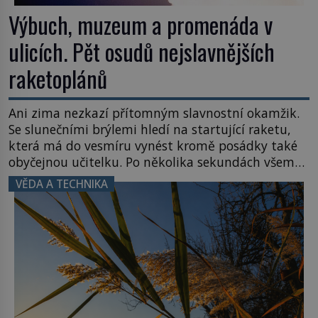
Výbuch, muzeum a promenáda v
ulicích. Pět osudů nejslavnějších
raketoplánů
Ani zima nezkazí přítomným slavnostní okamžik.
Se slunečními brýlemi hledí na startující raketu,
která má do vesmíru vynést kromě posádky také
obyčejnou učitelku. Po několika sekundách všem
ztuhnou úsměvy, stroj totiž exploduje. Jejich
VĚDA A TECHNIKA
konstrukce není z levného kraje, daňové
poplatníky stojí miliardy dolarů. Na druhou stranu
zvládnou jen představitelné věci. Na malé kousky
Název: Columbia První […]