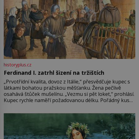
historyplus.cz
Ferdinand I. zatrhl šizení na tržištích
„Prvotřídní kvalita, dovoz z Itálie,“ přesvědčuje kupec s
látkami bohatou pražskou měšťanku. Žena pečlivě
osahává štůček mušelínu. „Vezmu si pět loket,“ prohlásí.
Kupec rychle naměří požadovanou délku. Pořádný kus
mu přitom zůstane za prsty… „Na šaty ho bude málo,
milostpaní. Stačí jenom na sukni,“ zhodnotí švadlena
množství růžového mušelínu. „Ošidili vás, podívejte.“
Vezme do ruky dřevěnou