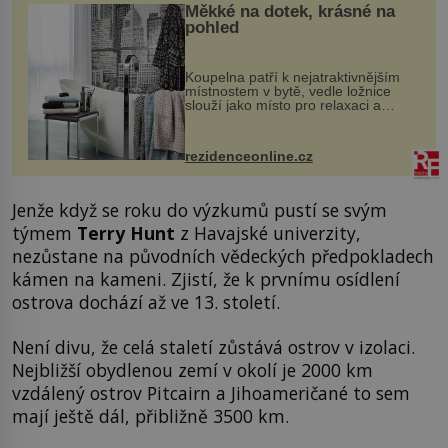
Měkké na dotek, krásné na
pohled
Koupelna patří k nejatraktivnějším
místnostem v bytě, vedle ložnice
slouží jako místo pro relaxaci a
odpočinek. Koupelnový textil –
ručníky, osušky a koberečky –
mohou jako mávnutím kouzelného
rezidenceonline.cz
proutku...
Jenže když se roku do výzkumů pustí se svým
týmem
Terry Hunt
z Havajské univerzity,
nezůstane na původních vědeckých předpokladech
kámen na kameni. Zjistí, že k prvnímu osídlení
ostrova dochází až ve 13. století.
Není divu, že celá staletí zůstává ostrov v izolaci.
Nejbližší obydlenou zemí v okolí je 2000 km
vzdálený ostrov Pitcairn a Jihoameričané to sem
mají ještě dál, přibližně 3500 km.