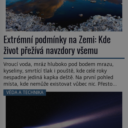
Extrémní podmínky na Zemi: Kde
život přežívá navzdory všemu
Vroucí voda, mráz hluboko pod bodem mrazu,
kyseliny, smrtící tlak i pouště, kde celé roky
nespadne jediná kapka deště. Na první pohled
místa, kde nemůže existovat vůbec nic. Přesto
právě tady vědci objevují organismy, které
VĚDA A TECHNIKA
posouvají hranice života. Každý nový nález mění
naše představy o tom, co všechno dokáže příroda a
napovídá, kde bychom jednou […]