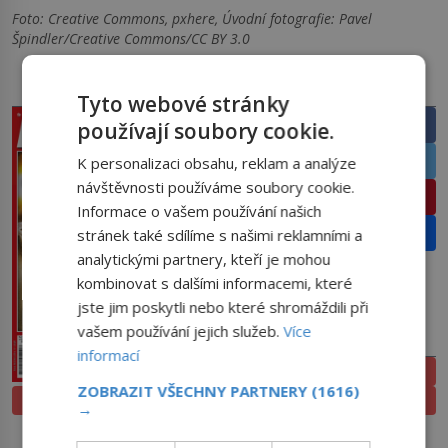
Foto: Creative Commons, pxhere, Úvodní fotografie: Pavel
Špindler/Creative Commons/CC BY 3.0
PRÁVĚ V PRODEJI
SDÍLEJTE ČLÁNEK
Tyto webové stránky
Facebook
používají soubory cookie.
Twitter
K personalizaci obsahu, reklam a analýze
návštěvnosti používáme soubory cookie.
Pinterest
Informace o vašem používání našich
Email
stránek také sdílíme s našimi reklamními a
analytickými partnery, kteří je mohou
kombinovat s dalšími informacemi, které
jste jim poskytli nebo které shromáždili při
vašem používání jejich služeb.
Více
PŘEDPLATNÉ
informací
ELEKTRONICKÉ
ZOBRAZIT VŠECHNY PARTNERY
(1616)
PROLISTOVAT
TIŠTĚNÉ
→