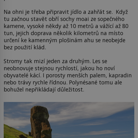
Na ohni je třeba připravit jídlo a zahřát se. Když
tu začnou stavět obří sochy moai ze sopečného
kamene, vysoké někdy až 10 metrů a vážící až 80
tun, jejich doprava několik kilometrů na místo
určení ke kamenným plošinám ahu se neobejde
bez použití klád.
Stromy tak mizí jeden za druhým. Les se
neobnovuje stejnou rychlostí, jakou ho noví
obyvatelé kácí. I porosty menších palem, kapradin
nebo trávy rychle řídnou. Polynésané tomu ale
bohužel nepřikládají důležitost.