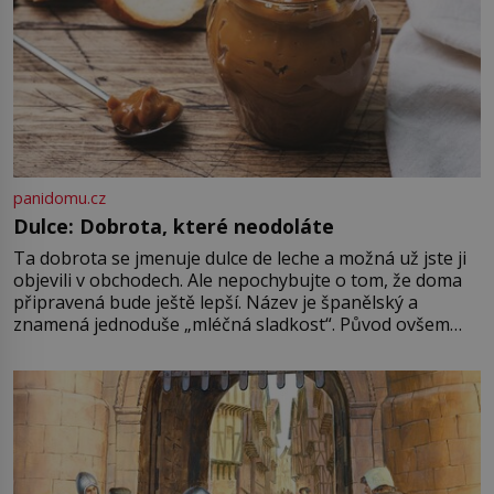
panidomu.cz
Dulce: Dobrota, které neodoláte
Ta dobrota se jmenuje dulce de leche a možná už jste ji
objevili v obchodech. Ale nepochybujte o tom, že doma
připravená bude ještě lepší. Název je španělský a
znamená jednoduše „mléčná sladkost“. Původ ovšem
není úplně jednoznačný, o autorství této receptury se
pře hned několik latinskoamerických zemí a k tomu
Francie, kde se traduje,