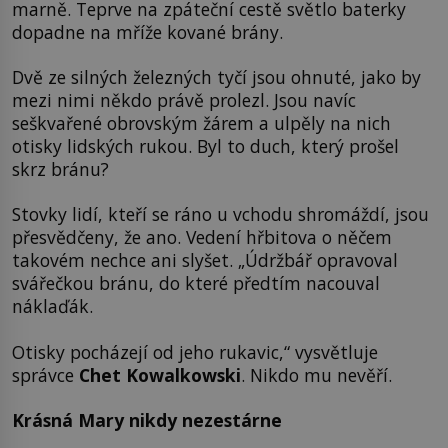
marně. Teprve na zpáteční cestě světlo baterky
dopadne na mříže kované brány.
Dvě ze silných železných tyčí jsou ohnuté, jako by
mezi nimi někdo právě prolezl. Jsou navíc
seškvařené obrovským žárem a ulpěly na nich
otisky lidských rukou. Byl to duch, který prošel
skrz bránu?
Stovky lidí, kteří se ráno u vchodu shromáždí, jsou
přesvědčeny, že ano. Vedení hřbitova o něčem
takovém nechce ani slyšet. „Údržbář opravoval
svářečkou bránu, do které předtím nacouval
náklaďák.
Otisky pocházejí od jeho rukavic,“ vysvětluje
správce
Chet Kowalkowski
. Nikdo mu nevěří.
Krásná Mary nikdy nezestárne