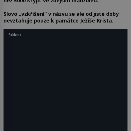
než 5000 krypt ve zdejším mauzoleu.
Slovo „vzkříšení“ v názvu se ale od jisté doby
nevztahuje pouze k památce Ježíše Krista.
Reklama