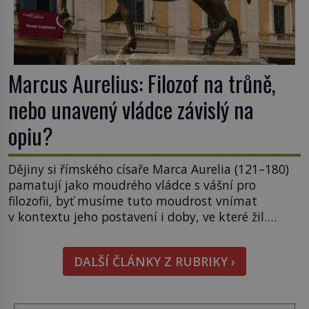
Marcus Aurelius: Filozof na trůně,
nebo unavený vládce závislý na
opiu?
Dějiny si římského císaře Marca Aurelia (121–180)
pamatují jako moudrého vládce s vášní pro
filozofii, byť musíme tuto moudrost vnímat
v kontextu jeho postavení i doby, ve které žil.
Máme však nyní rozbít tuto obecně přijímanou
pravdu na padrť a prohlásit, že to byl jen životem
DALŠÍ ČLÁNKY Z RUBRIKY ›
unavený a drogou ovládaný muž? Marcus Aurelius
byl zastáncem stoicismu, učení, […]