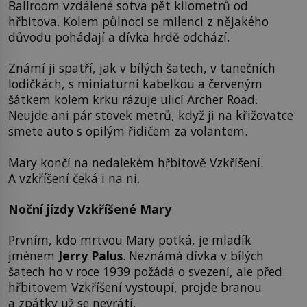
Ballroom vzdálené sotva pět kilometrů od
hřbitova. Kolem půlnoci se milenci z nějakého
důvodu pohádají a dívka hrdě odchází.
Známí ji spatří, jak v bílých šatech, v tanečních
lodičkách, s miniaturní kabelkou a červeným
šátkem kolem krku rázuje ulicí Archer Road.
Neujde ani pár stovek metrů, když ji na křižovatce
smete auto s opilým řidičem za volantem.
Mary končí na nedalekém hřbitově Vzkříšení.
A vzkříšení čeká i na ni.
Noční jízdy Vzkříšené Mary
Prvním, kdo mrtvou Mary potká, je mladík
jménem
Jerry Palus
. Neznámá dívka v bílých
šatech ho v roce 1939 požádá o svezení, ale před
hřbitovem Vzkříšení vystoupí, projde branou
a zpátky už se nevrátí.