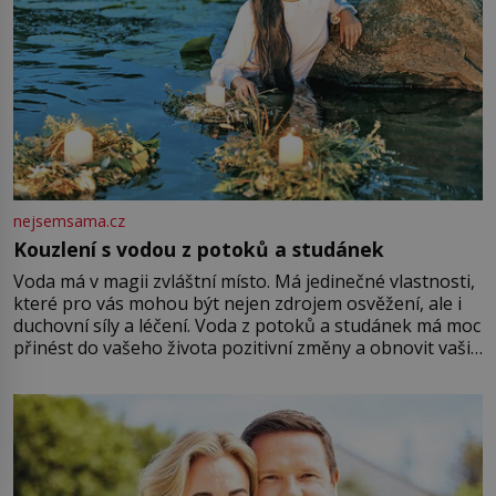
nejsemsama.cz
Kouzlení s vodou z potoků a studánek
Voda má v magii zvláštní místo. Má jedinečné vlastnosti,
které pro vás mohou být nejen zdrojem osvěžení, ale i
duchovní síly a léčení. Voda z potoků a studánek má moc
přinést do vašeho života pozitivní změny a obnovit vaši
energii. Využitím těchto přírodních zdrojů v magii
můžete obohatit své rituály a přinést do svého života
větší harmonii a klid. Je důležité