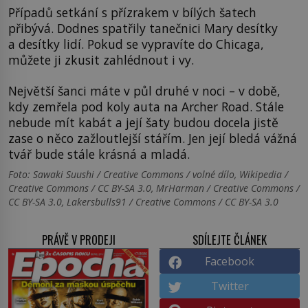
Případů setkání s přízrakem v bílých šatech
přibývá. Dodnes spatřily tanečnici Mary desítky
a desítky lidí. Pokud se vypravíte do Chicaga,
můžete ji zkusit zahlédnout i vy.
Největší šanci máte v půl druhé v noci – v době,
kdy zemřela pod koly auta na Archer Road. Stále
nebude mít kabát a její šaty budou docela jistě
zase o něco zažloutlejší stářím. Jen její bledá vážná
tvář bude stále krásná a mladá.
Foto: Sawaki Suushi / Creative Commons / volné dílo, Wikipedia /
Creative Commons / CC BY-SA 3.0, MrHarman / Creative Commons /
CC BY-SA 3.0, Lakersbulls91 / Creative Commons / CC BY-SA 3.0
PRÁVĚ V PRODEJI
SDÍLEJTE ČLÁNEK
Facebook
Twitter