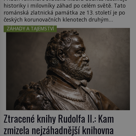
historiky i milovníky záhad po celém světě. Tato
románská zlatnická památka ze 13. století je po
českých korunovačních klenotech druhým
nejcennějším movitým majetkem v České
ZÁHADY A TAJEMSTVÍ
republice. Přestože byl klenot v roce 1985 po
dramatickém pátrání kriminalistů úspěšně
nalezen, jeho minulost stále obestírá hustá mlha.
Otázky, jak přesně se tato […]
Ztracené knihy Rudolfa II.: Kam
zmizela nejzáhadnější knihovna