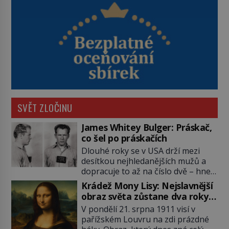
SVĚT ZLOČINU
James Whitey Bulger: Práskač,
co šel po práskačích
Dlouhé roky se v USA drží mezi
desítkou nejhledanějších mužů a
dopracuje to až na číslo dvě – hned
po Usámovi bin Ládinovi (1957–
Krádež Mony Lisy: Nejslavnější
2011). To je James „Whitey“ Bulger
obraz světa zůstane dva roky
(1929–2018) viněný ze spoluúčasti
nezvěstný
V pondělí 21. srpna 1911 visí v
na 19 vraždách, vydírání a lichvy. A
pařížském Louvru na zdi prázdné
samozřejmě, krom toho je ještě