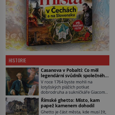
HISTORIE
Casanova v Pobaltí: Co měl
legendární svůdník společného
se svobodnými zednáři?
V roce 1764 byste mohli na
lotyšských plážích potkat
dobrodruha a sukničkáře Giacoma
Casanovu. Jeho cesta k Baltskému
Římské ghetto: Místo, kam
moři však nebyla turistickým
papež kamenem dohodil
výletem, ale ryze pracovní cestou
Ghetto je část města, kde musí žít,
se zištnými úmysly. Jaký cíl