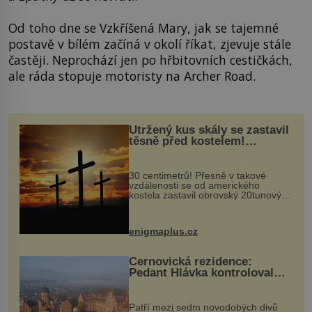
Od toho dne se Vzkříšená Mary, jak se tajemné
postavě v bílém začíná v okolí říkat, zjevuje stále
častěji. Neprochází jen po hřbitovních cestičkách,
ale ráda stopuje motoristy na Archer Road.
Utržený kus skály se zastavil
těsně před kostelem!
Ochránila ho boží síla?
30 centimetrů! Přesně v takové
vzdálenosti se od amerického
kostela zastavil obrovský 20tunový
balvan, který se v květnu 2014
nečekaně odtrhl od nedaleké skály
při její demolici. Podle místních stojí
enigmaplus.cz
...
Černovická rezidence:
Pedant Hlávka kontroloval
každou cihlu
Patří mezi sedm novodobých divů