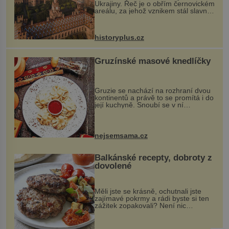
Ukrajiny. Řeč je o obřím černovickém
areálu, za jehož vznikem stál slavný
český architekt Josef Hlávka. Ten si
na něm dal mimořádně záležet. Jeho
stavební plány by při ...
historyplus.cz
Gruzínské masové knedlíčky
Gruzie se nachází na rozhraní dvou
kontinentů a právě to se promítá i do
její kuchyně. Snoubí se v ní
evropské a asijské chutě a díky tomu
vznikají rozmanité a chuťově bohaté
pokrmy, které rozhodně st...
nejsemsama.cz
Balkánské recepty, dobroty z
dovolené
Měli jste se krásně, ochutnali jste
zajímavé pokrmy a rádi byste si ten
zážitek zopakovali? Není nic
snazšího. Pljeskavica (10 porcí)
Možná jste ji ochutnali na dovolené v
bývalé Jugoslávii, lze ji vi...