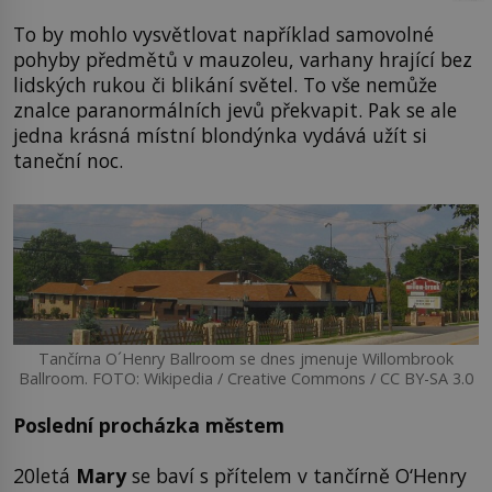
To by mohlo vysvětlovat například samovolné
pohyby předmětů v mauzoleu, varhany hrající bez
lidských rukou či blikání světel. To vše nemůže
znalce paranormálních jevů překvapit. Pak se ale
jedna krásná místní blondýnka vydává užít si
taneční noc.
Tančírna O´Henry Ballroom se dnes jmenuje Willombrook
Ballroom. FOTO: Wikipedia / Creative Commons / CC BY-SA 3.0
Poslední procházka městem
20letá
Mary
se baví s přítelem v tančírně O‘Henry