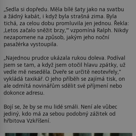
„Sedla si dopředu. Měla bílé šaty jako na svatbu
a žádný kabát, i když byla strašná zima. Byla
tichá, za celou dobu promluvila jen jednou. Řekla:
‚Letos začalo sněžit brzy,‘“ vzpomíná Ralph. Nikdy
nezapomene na způsob, jakým jeho noční
pasažérka vystoupila.
„Najednou prudce ukázala rukou doleva. Podíval
jsem se tam, a když jsem otočil hlavu zpátky, už
vedle mě neseděla. Dveře se určitě neotevřely,“
vykládá taxikář. O jeho příběh se zajímá tisk, on
ale odmítá novinářům sdělit své příjmení nebo
dokonce adresu.
Bojí se, že by se mu lidé smáli. Není ale vůbec
jediný, kdo má za sebou podobný zážitek od
hřbitova Vzkříšení.