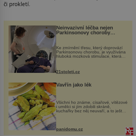
či prokletí.
Neinvazivní léčba nejen
Parkinsonovy choroby
pomocí ultrazvukové
„helmy“
Ke zmírnění třesu, který doprovází
Parkinsonovu chorobu, je využívána
hluboká mozková stimulace, která
však vyžaduje vysoce invazivní
zákrok. Ultrazvuk zase není vhodný
k dostatečně přesnému zacílení ...
21stoleti.cz
Vavřín jako lék
Všichni ho známe, císařové, vítězové
i umělci si jím zdobili skráně,
kuchařky bez něj neuvaří, a to ještě
nevíte, že bobkový list může výrazně
zmírnit některé naše neduhy.
Obsahuje v malém množství ně...
panidomu.cz