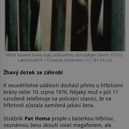
Mříže kované brány byly seškvařeny obrovským žárem. FOTO:
Lakersbulls91 / Creative Commons / CC BY-SA 3.0
Žhavý dotek ze záhrobí
K neuvěřitelné události dochází přímo u hřbitovní
brány večer 10. srpna 1976. Nějaký muž v půl 11
vzrušeně telefonuje na policejní stanici, že na
hřbitově zůstala zamčená jakási žena.
Strážník
Pat Homa
projde s baterkou hřbitov,
neznámou ženu zkouší volat megafonem, ale