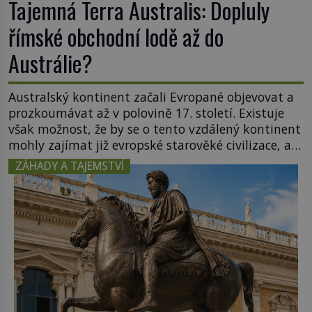
Tajemná Terra Australis: Dopluly
římské obchodní lodě až do
Austrálie?
Australský kontinent začali Evropané objevovat a
prozkoumávat až v polovině 17. století. Existuje
však možnost, že by se o tento vzdálený kontinent
mohly zajímat již evropské starověké civilizace, a
to o 15 století dříve? Již od starověku kartografové
ZÁHADY A TAJEMSTVÍ
zakreslovali do map záhadný kontinent Terra
Australis – Jižní zemi. Proč? Do jisté míry to byl
smysl pro […]