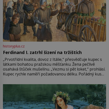
historyplus.cz
Ferdinand I. zatrhl šizení na tržištích
„Prvotřídní kvalita, dovoz z Itálie,“ přesvědčuje kupec s
látkami bohatou pražskou měšťanku. Žena pečlivě
osahává štůček mušelínu. „Vezmu si pět loket,“ prohlásí.
Kupec rychle naměří požadovanou délku. Pořádný kus
mu přitom zůstane za prsty… „Na šaty ho bude málo,
milostpaní. Stačí jenom na sukni,“ zhodnotí švadlena
množství růžového mušelínu. „Ošidili vás, podívejte.“
Vezme do ruky dřevěnou