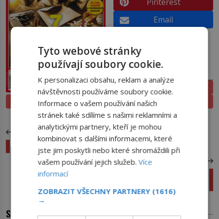
Pinterest
Email
Tyto webové stránky
používají soubory cookie.
PŘEDPLATNÉ
K personalizaci obsahu, reklam a analýze
ELEKTRONICKÉ
návštěvnosti používáme soubory cookie.
PROLISTOVAT
TIŠTĚNÉ
Informace o vašem používání našich
stránek také sdílíme s našimi reklamními a
analytickými partnery, kteří je mohou
PŘEDCHOZÍ ČLÁNEK
kombinovat s dalšími informacemi, které
Válka v zálivu: V hlavní roli smyšlenky
jste jim poskytli nebo které shromáždili při
DALŠÍ ČLÁNEK
vašem používání jejich služeb.
Více
informací
Osidlování Rapa Nui: Co odstartovalo příběh
končící katastrofou?
ZOBRAZIT VŠECHNY PARTNERY
(1616)
→
SOUVISEJÍCÍ ČLÁNKY