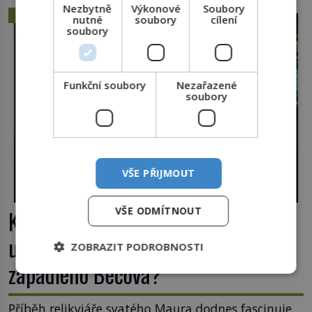
Nezbytně
Výkonové
Soubory
ZÁHADY A TAJEMSTVÍ
nutné
soubory
cílení
soubory
Funkční soubory
Nezařazené
soubory
VŠE PŘIJMOUT
VŠE ODMÍTNOUT
Klenot skrytý pod podlahou: Jak se
unikátní románský poklad dostal do
ZOBRAZIT PODROBNOSTI
zapadlého Bečova?
Příběh relikviáře svatého Maura dodnes fascinuje