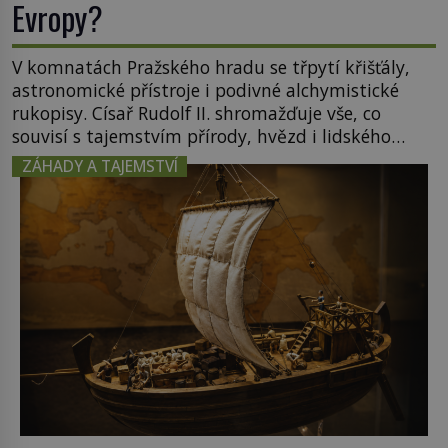
Evropy?
V komnatách Pražského hradu se třpytí křišťály,
astronomické přístroje i podivné alchymistické
rukopisy. Císař Rudolf II. shromažďuje vše, co
souvisí s tajemstvím přírody, hvězd i lidského
poznání. Jenže po jeho smrti se jeho slavné sbírky
ZÁHADY A TAJEMSTVÍ
začínají rozpadat a část z nich mizí navždy. Kdo
odnesl nejvzácnější knihy? A existují ještě někde
zapomenuté rukopisy, které nikdo […]