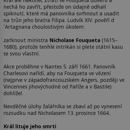
Král ale nakonec ztratí ve Fouqueta důvěru a
nechá ho zavřít, přestože on údajně odhalí
spiknutí, které má panovníka svrhnout a usadit
na trůn jeho bratra Filipa. Ludvík XIV. pověří d
´Artagnana choulostivým úkolem:
zatknout ministra
Nicholase Fouqueta
(1615–
1680), protože tenhle intrikán si plete státní kasu
se svou vlastní.
Akce proběhne v Nantes 5. září 1661. Panovník
Charlesovi nařídí, aby na Fouqueta ve vězení
(nejprve v západofrancouzském Angers, později ve
Vincennes jihovýchodně od Paříže a v Bastile)
dohlížel.
Nevděčné úlohy žalářníka se zbaví až po vynesení
rozsudku nad Nicholasem 13. prosince 1664.
Král lituje jeho smrti