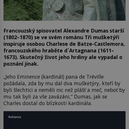
Francouzský spisovatel Alexandre Dumas starší
(1802–1870) se ve svém románu Tři mušketýři
inspiruje osobou Charlese de Batze-Castlemora,
francouzského hraběte d´Artagnana (1611–
1673). Skutečný život jeho hrdiny ale vypadal o
poznání jinak.
„Jeho Eminence (kardinál) pana de Tréville
požádala, zda by mu dal dva mušketýry, kteří by
byli šlechtici a neměli nic než plášť a meč, neboť by
mu tak byli za vše zavázáni,“ Dumas, jak se
Charles dostal do blízkosti kardinála.
Reklama