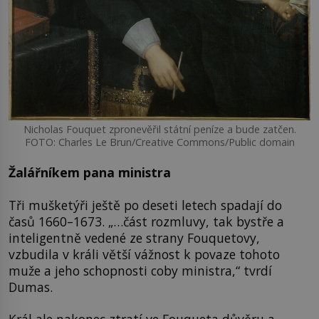
Nicholas Fouquet zpronevěřil státní peníze a bude zatčen.
FOTO: Charles Le Brun/Creative Commons/Public domain
Žalářníkem pana ministra
Tři mušketýři ještě po deseti letech spadají do
časů 1660–1673. „…část rozmluvy, tak bystře a
inteligentně vedené ze strany Fouquetovy,
vzbudila v králi větší vážnost k povaze tohoto
muže a jeho schopnosti coby ministra,“ tvrdí
Dumas.