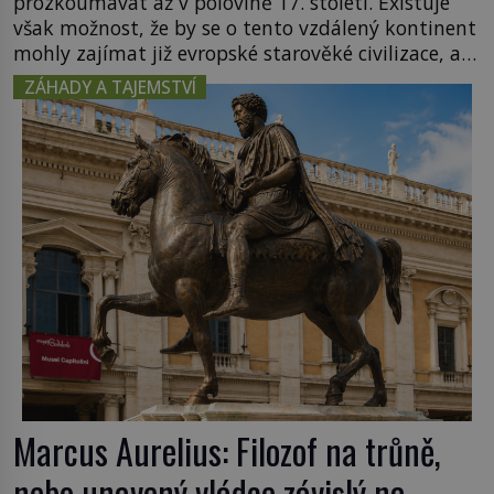
prozkoumávat až v polovině 17. století. Existuje
však možnost, že by se o tento vzdálený kontinent
mohly zajímat již evropské starověké civilizace, a
to o 15 století dříve? Již od starověku kartografové
ZÁHADY A TAJEMSTVÍ
zakreslovali do map záhadný kontinent Terra
Australis – Jižní zemi. Proč? Do jisté míry to byl
smysl pro […]
Marcus Aurelius: Filozof na trůně,
nebo unavený vládce závislý na