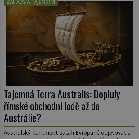
ZÁHADY A TAJEMSTVÍ
začínají rozpadat a část z nich mizí navždy. Kdo
odnesl nejvzácnější knihy? A existují ještě někde
zapomenuté rukopisy, které nikdo […]
Tajemná Terra Australis: Dopluly
římské obchodní lodě až do
Austrálie?
Australský kontinent začali Evropané objevovat a