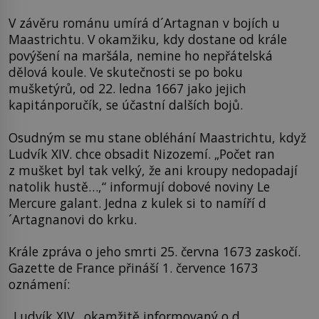
V závěru románu umírá d´Artagnan v bojích u
Maastrichtu. V okamžiku, kdy dostane od krále
povýšení na maršála, nemine ho nepřátelská
dělová koule. Ve skutečnosti se po boku
mušketýrů, od 22. ledna 1667 jako jejich
kapitánporučík, se účastní dalších bojů.
Osudným se mu stane obléhání Maastrichtu, když
Ludvík XIV. chce obsadit Nizozemí. „Počet ran
z mušket byl tak velký, že ani kroupy nedopadají
natolik hustě…,“ informují dobové noviny Le
Mercure galant. Jedna z kulek si to namíří d
´Artagnanovi do krku.
Krále zpráva o jeho smrti 25. června 1673 zaskočí.
Gazette de France přináší 1. července 1673
oznámení:
„Ludvík XIV., okamžitě informovaný o d