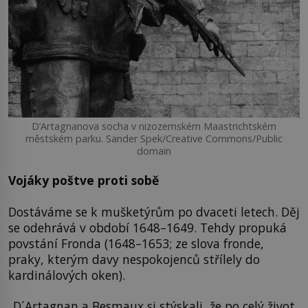
D’Artagnanova socha v nizozemském Maastrichtském
městském parku. Sander Spek/Creative Commons/Public
domain
Vojáky poštve proti sobě
Dostáváme se k mušketýrům po dvaceti letech. Děj
se odehrává v období 1648–1649. Tehdy propuká
povstání Fronda (1648–1653; ze slova fronde,
praky, kterým davy nespokojenců střílely do
kardinálových oken).
„D´Artagnan a Besmaux si stýskali, že po celý život