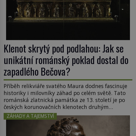
Klenot skrytý pod podlahou: Jak se
unikátní románský poklad dostal do
zapadlého Bečova?
Příběh relikviáře svatého Maura dodnes fascinuje
historiky i milovníky záhad po celém světě. Tato
románská zlatnická památka ze 13. století je po
českých korunovačních klenotech druhým
nejcennějším movitým majetkem v České
ZÁHADY A TAJEMSTVÍ
republice. Přestože byl klenot v roce 1985 po
dramatickém pátrání kriminalistů úspěšně
nalezen, jeho minulost stále obestírá hustá mlha.