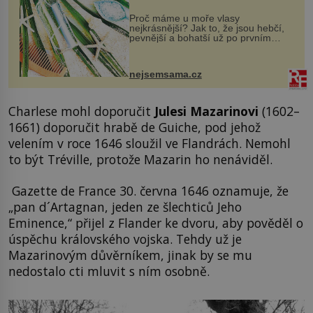
Proč máme u moře vlasy
nejkrásnější? Jak to, že jsou hebčí,
pevnější a bohatší už po prvním
vykoupání? Protože sůl obsažená v
mořské vodě má blahodárný vliv.
Nejen na tělo a pokožku, ale i na
nejsemsama.cz
vlasy. ...
Charlese mohl doporučit
Julesi Mazarinovi
(1602–
1661) doporučit hrabě de Guiche, pod jehož
velením v roce 1646 sloužil ve Flandrách. Nemohl
to být Tréville, protože Mazarin ho nenáviděl.
Gazette de France 30. června 1646 oznamuje, že
„pan d´Artagnan, jeden ze šlechticů Jeho
Eminence,“ přijel z Flander ke dvoru, aby pověděl o
úspěchu královského vojska. Tehdy už je
Mazarinovým důvěrníkem, jinak by se mu
nedostalo cti mluvit s ním osobně.