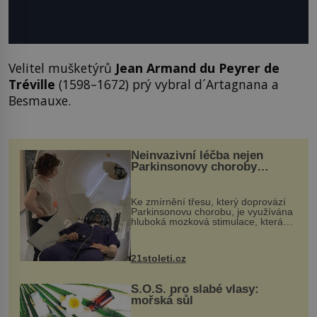
Velitel mušketýrů
Jean Armand du Peyrer de
Tréville
(1598–1672) prý vybral d´Artagnana a
Besmauxe.
Neinvazivní léčba nejen
Parkinsonovy choroby
pomocí ultrazvukové
„helmy“
Ke zmírnění třesu, který doprovází
Parkinsonovu chorobu, je využívána
hluboká mozková stimulace, která
však vyžaduje vysoce invazivní
zákrok. Ultrazvuk zase není vhodný
k dostatečně přesnému zacílení ...
21stoleti.cz
S.O.S. pro slabé vlasy:
mořská sůl