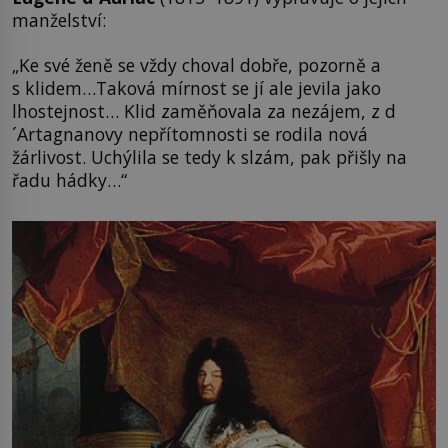
manželství:
„Ke své ženě se vždy choval dobře, pozorně a
s klidem…Taková mírnost se jí ale jevila jako
lhostejnost… Klid zaměňovala za nezájem, z d
´Artagnanovy nepřítomnosti se rodila nová
žárlivost. Uchýlila se tedy k slzám, pak přišly na
řadu hádky…“