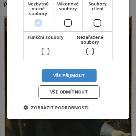
poručíka v kompanii Mušketýrů.“
Nezbytně
Výkonové
Soubory
nutné
soubory
cílení
soubory
Funkční soubory
Nezařazené
soubory
VŠE PŘIJMOUT
VŠE ODMÍTNOUT
ZOBRAZIT PODROBNOSTI