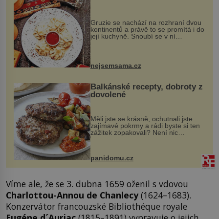
Gruzie se nachází na rozhraní dvou
kontinentů a právě to se promítá i do
její kuchyně. Snoubí se v ní
evropské a asijské chutě a díky tomu
vznikají rozmanité a chuťově bohaté
pokrmy, které rozhodně st...
nejsemsama.cz
Balkánské recepty, dobroty z
dovolené
Měli jste se krásně, ochutnali jste
zajímavé pokrmy a rádi byste si ten
zážitek zopakovali? Není nic
snazšího. Pljeskavica (10 porcí)
Možná jste ji ochutnali na dovolené v
bývalé Jugoslávii, lze ji vi...
panidomu.cz
Víme ale, že se 3. dubna 1659 oženil s vdovou
Charlottou-Annou de Chanlecy
(1624–1683).
Konzervátor francouzské Bibliothéque royale
Eugéne d´Auriac
(1815–1891) vypravuje o jejich