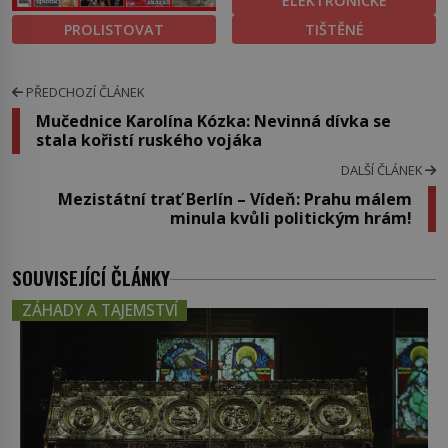
ELEKTRONICKÉ
PROLISTOVAT
TIŠTĚNÉ
PŘEDCHOZÍ ČLÁNEK
Mučednice Karolína Kózka: Nevinná dívka se
stala kořistí ruského vojáka
DALŠÍ ČLÁNEK
Mezistátní trať Berlín – Vídeň: Prahu málem
minula kvůli politickým hrám!
SOUVISEJÍCÍ ČLÁNKY
ZÁHADY A TAJEMSTVÍ