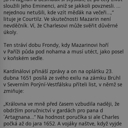
sloužili Jeho Eminenci, aniž se jakkoli povznesli. …
nejednou netušili, kde vzít měďák na večeři…,“
lituje je Courtilz. Ve skutečnosti Mazarin není
nevděčník. Ví, že Charlesovi může svěřit důvěrné
úkoly.
Ten stráví dobu Frondy, kdy Mazarinovi hoří
v Paříži půda pod nohama a musí utéct, jako posel
v koňském sedle.
Kardinálovi přináší zprávy a on na oplátku 23.
dubna 1651 posílá ze svého exilu na zámku Brühl
v Severním Porýní-Vestfálsku příteli list, v němž se
zmiňuje:
„Královna ve mně před časem vzbudila naději, že
obdržím poručnictví v gardách pro pana d
´Artagnana…“ Na hodnost poručíka si ale Charles
počká až do jara 1652. A vojáky naštve, když vyjde