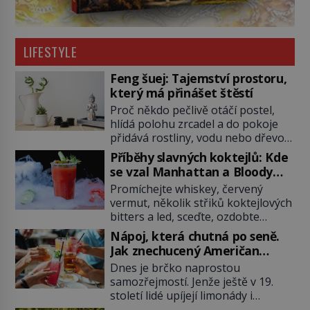
LIFESTYLE
Feng šuej: Tajemství prostoru,
který má přinášet štěstí
Proč někdo pečlivě otáčí postel,
hlídá polohu zrcadel a do pokoje
přidává rostliny, vodu nebo dřevo?
Feng šuej tvrdí, že domov není jen
Příběhy slavných koktejlů: Kde
soubor zdí a nábytku. Je to prostor,
se vzal Manhattan a Bloody
kterým proudí energie čchi a jeho
Mary?
Promíchejte whiskey, červený
uspořádání může ovlivňovat, jak se
vermut, několik střiků koktejlových
v něm člověk cítí. Feng šuej má
bitters a led, sceďte, ozdobte
kořeny ve staré Číně a jeho historie
koktejlovou třešinkou a tadá…
[…]
Nápoj, která chutná po seně.
Manhattan je tu! A pokud to má být
Jak znechucený Američan
skutečně on, dejte si pozor, ať
vymyslel brčko
Dnes je brčko naprostou
místo klasické americké rye
samozřejmostí. Jenže ještě v 19.
whiskey či klidně bourbonu
století lidé upíjejí limonády i
nepoužijete skotskou whisku. Co
koktejly dutými stébly žita nebo