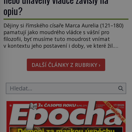
opiu?
Dějiny si římského císaře Marca Aurelia (121–180)
pamatují jako moudrého vládce s vášní pro
filozofii, byť musíme tuto moudrost vnímat
v kontextu jeho postavení i doby, ve které žil.
Máme však nyní rozbít tuto obecně přijímanou
pravdu na padrť a prohlásit, že to byl jen životem
DALŠÍ ČLÁNKY Z RUBRIKY ›
unavený a drogou ovládaný muž? Marcus Aurelius
byl zastáncem stoicismu, učení, […]