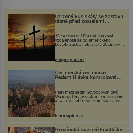
Utržený kus skály se zastavil
těsně před kostelem!
Ochránila ho boží síla?
30 centimetrů! Přesně v takové
vzdálenosti se od amerického
kostela zastavil obrovský 20tunový
balvan, který se v květnu 2014
nečekaně odtrhl od nedaleké skály
při její demolici. Podle místních stojí
enigmaplus.cz
...
Černovická rezidence:
Pedant Hlávka kontroloval
každou cihlu
Patří mezi sedm novodobých divů
Ukrajiny. Řeč je o obřím černovickém
areálu, za jehož vznikem stál slavný
český architekt Josef Hlávka. Ten si
na něm dal mimořádně záležet. Jeho
stavební plány by při ...
historyplus.cz
Gruzínské masové knedlíčky