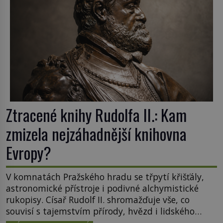
Otázky, jak přesně se tato […]
Ztracené knihy Rudolfa II.: Kam
zmizela nejzáhadnější knihovna
Evropy?
V komnatách Pražského hradu se třpytí křišťály,
astronomické přístroje i podivné alchymistické
rukopisy. Císař Rudolf II. shromažďuje vše, co
souvisí s tajemstvím přírody, hvězd i lidského
poznání. Jenže po jeho smrti se jeho slavné sbírky