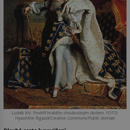
Ludvík XIV. Pověřil hraběte choulostivým úkolem. FOTO:
Hyacinthe Rigaud/Creative Commons/Public domain