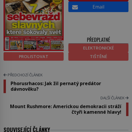
Email
PŘEDPLATNÉ
ELEKTRONICKÉ
PROLISTOVAT
TIŠTĚNÉ
PŘEDCHOZÍ ČLÁNEK
Phorusrhacos: Jak žil pernatý predátor
dávnověku?
DALŠÍ ČLÁNEK
Mount Rushmore: Americkou demokracii stráží
čtyři kamenné hlavy!
SOUVISEJÍCÍ ČLÁNKY