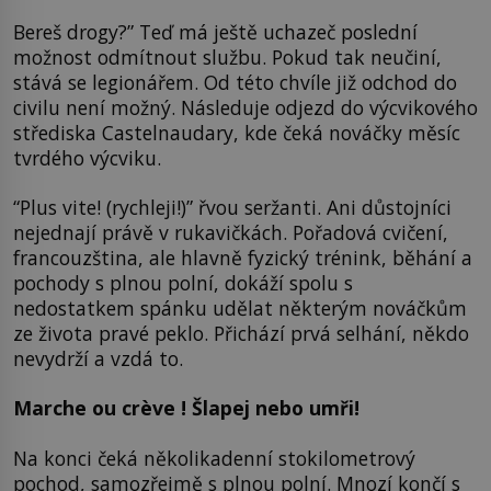
Bereš drogy?” Teď má ještě uchazeč poslední
možnost odmítnout službu. Pokud tak neučiní,
stává se legionářem. Od této chvíle již odchod do
civilu není možný. Následuje odjezd do výcvikového
střediska Castelnaudary, kde čeká nováčky měsíc
tvrdého výcviku.
“Plus vite! (rychleji!)” řvou seržanti. Ani důstojníci
nejednají právě v rukavičkách. Pořadová cvičení,
francouzština, ale hlavně fyzický trénink, běhání a
pochody s plnou polní, dokáží spolu s
nedostatkem spánku udělat některým nováčkům
ze života pravé peklo. Přichází prvá selhání, někdo
nevydrží a vzdá to.
Marche ou crève !
Šlapej nebo umři!
Na konci čeká několikadenní stokilometrový
pochod, samozřejmě s plnou polní. Mnozí končí s