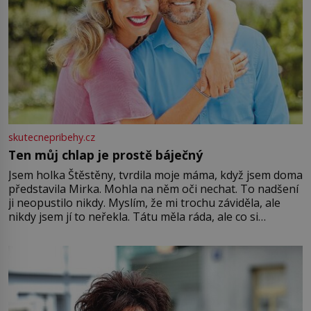
skutecnepribehy.cz
Ten můj chlap je prostě báječný
Jsem holka Štěstěny, tvrdila moje máma, když jsem doma
představila Mirka. Mohla na něm oči nechat. To nadšení
ji neopustilo nikdy. Myslím, že mi trochu záviděla, ale
nikdy jsem jí to neřekla. Tátu měla ráda, ale co si
pamatuji, tak jsme s Mirkem byli zamilovaní mnohem víc.
Jsme spolu moc rádi Tehdy byla jiná doba, když