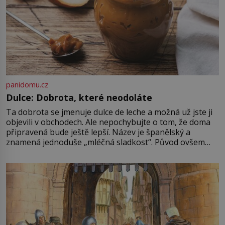
panidomu.cz
Dulce: Dobrota, které neodoláte
Ta dobrota se jmenuje dulce de leche a možná už jste ji
objevili v obchodech. Ale nepochybujte o tom, že doma
připravená bude ještě lepší. Název je španělský a
znamená jednoduše „mléčná sladkost“. Původ ovšem
není úplně jednoznačný, o autorství této receptury se
pře hned několik latinskoamerických zemí a k tomu
Francie, kde se traduje,