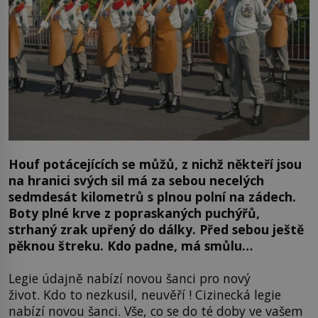
Houf potácejících se můžů, z nichž někteří jsou
na hranici svých sil má za sebou necelých
sedmdesát kilometrů s plnou polní na zádech.
Boty plné krve z popraskaných puchýřů,
strhaný zrak upřený do dálky. Před sebou ještě
pěknou štreku. Kdo padne, má smůlu…
Legie údajně nabízí novou šanci pro nový
život. Kdo to nezkusil, neuvěří ! Cizinecká legie
nabízí novou šanci. Vše, co se do té doby ve vašem