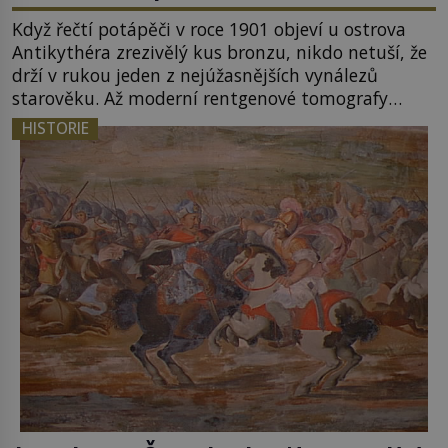
Když řečtí potápěči v roce 1901 objeví u ostrova
Antikythéra zrezivělý kus bronzu, nikdo netuší, že
drží v rukou jeden z nejúžasnějších vynálezů
starověku. Až moderní rentgenové tomografy
odhalí desítky ozubených kol ukrytých uvnitř.
HISTORIE
Mechanismus z Antikythéry je dnes považován za
nejstarší známý analogový počítač na světě. Přesto
ani po více než sto letech výzkumu […]