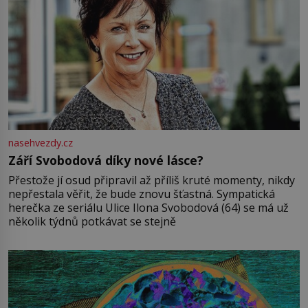
nasehvezdy.cz
Září Svobodová díky nové lásce?
Přestože jí osud připravil až příliš kruté momenty, nikdy
nepřestala věřit, že bude znovu šťastná. Sympatická
herečka ze seriálu Ulice Ilona Svobodová (64) se má už
několik týdnů potkávat se stejně