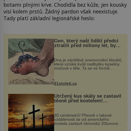
botami plnými krve. Chodidla bez kůže, jen kousky
visí kolem prstů. Žádný pardon však neexistuje.
Tady platí základní legionářské heslo:
Gen, který naši lidští předci
ztratili před miliony let, by
mohl pomoci s léčbou
„nemoci králů“
Dna je zánětlivé onemocnění kloubů,
které vzniká kvůli nadbytku kyseliny
močové v těle. Ta se ve formě
krystalků ukládá v blízkosti kloubů,
nejčastěji přitom postihuje palce na
nohou, a způsobuje bole...
21stoleti.cz
Utržený kus skály se zastavil
těsně před kostelem!
Ochránila ho boží síla?
30 centimetrů! Přesně v takové
vzdálenosti se od amerického
kostela zastavil obrovský 20tunový
balvan, který se v květnu 2014