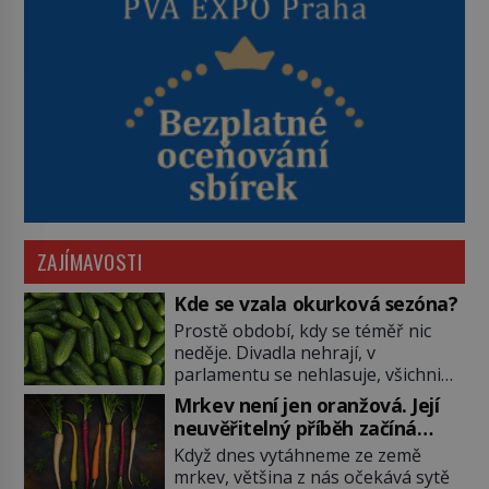
ZAJÍMAVOSTI
Kde se vzala okurková sezóna?
Prostě období, kdy se téměř nic
neděje. Divadla nehrají, v
parlamentu se nehlasuje, všichni
jsou na dovolené a média tak
Mrkev není jen oranžová. Její
nemají o čem mluvit a psát. A
neuvěřitelný příběh začíná
vymýšlejí si proto témata, které
fialovou barvou
Když dnes vytáhneme ze země
nikoho nezajímají. Proč je však ona
mrkev, většina z nás očekává sytě
letní doba spojovaná zrovna s