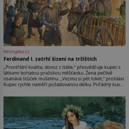
historyplus.cz
Ferdinand I. zatrhl šizení na tržištích
„Prvotřídní kvalita, dovoz z Itálie,“ přesvědčuje kupec s
látkami bohatou pražskou měšťanku. Žena pečlivě
osahává štůček mušelínu. „Vezmu si pět loket,“ prohlásí.
Kupec rychle naměří požadovanou délku. Pořádný kus
mu přitom zůstane za prsty… „Na šaty ho bude málo,
milostpaní. Stačí jenom na sukni,“ zhodnotí švadlena
množství růžového mušelínu. „Ošidili vás, podívejte.“
Vezme do ruky dřevěnou