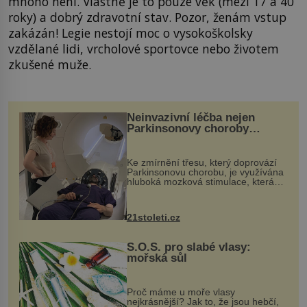
mnoho není. Vlastně je to pouze věk (mezi 17 a 40
roky) a dobrý zdravotní stav. Pozor, ženám vstup
zakázán! Legie nestojí moc o vysokoškolsky
vzdělané lidi, vrcholové sportovce nebo životem
zkušené muže.
Neinvazivní léčba nejen
Parkinsonovy choroby
pomocí ultrazvukové
„helmy“
Ke zmírnění třesu, který doprovází
Parkinsonovu chorobu, je využívána
hluboká mozková stimulace, která
však vyžaduje vysoce invazivní
zákrok. Ultrazvuk zase není vhodný
k dostatečně přesnému zacílení ...
21stoleti.cz
S.O.S. pro slabé vlasy:
mořská sůl
Proč máme u moře vlasy
nejkrásnější? Jak to, že jsou hebčí,