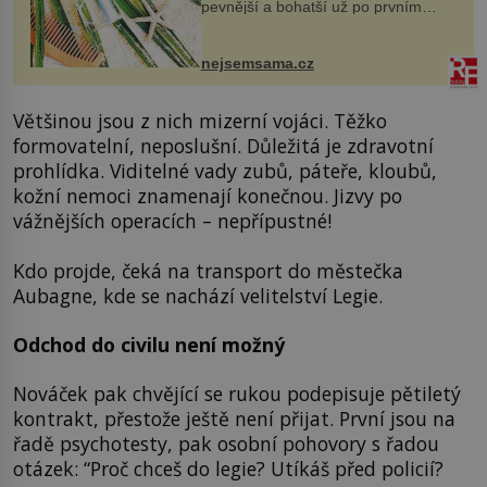
pevnější a bohatší už po prvním
vykoupání? Protože sůl obsažená v
mořské vodě má blahodárný vliv.
Nejen na tělo a pokožku, ale i na
nejsemsama.cz
vlasy. ...
Většinou jsou z nich mizerní vojáci. Těžko
formovatelní, neposlušní. Důležitá je zdravotní
prohlídka. Viditelné vady zubů, páteře, kloubů,
kožní nemoci znamenají konečnou. Jizvy po
vážnějších operacích – nepřípustné!
Kdo projde, čeká na transport do městečka
Aubagne, kde se nachází velitelství Legie.
Odchod do civilu není možný
Nováček pak chvějící se rukou podepisuje pětiletý
kontrakt, přestože ještě není přijat. První jsou na
řadě psychotesty, pak osobní pohovory s řadou
otázek: “Proč chceš do legie? Utíkáš před policií?