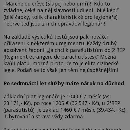
„Marche ou crève (Šlapej nebo umři)!” Kdo to
zvládne, čeká na něj slavností udílení „bílé képi“
(bílé čapky, tolik charakteristické pro legionáře).
Teprve teď jsou z nich opravdoví legionáři!
Na základě výsledků testů jsou pak nováčci
přiřazeni k některému regimentu. Každý druhý
absolvent žadoní: „Já chci k parašutistům do 2 REP
(Regiment étrangere de parachutistes).“ Možná
kvůli platu, možná proto, že to je elita cizinecké
legie. Podaří se to však jen těm nejúspěšnějším!
Po sedmnácti let služby máte nárok na důchod
Základní plat legionáře je 1043 € / měsíc (asi
28.171,- Kč), po roce 1205 € (32.547,- Kč), u 2°REP
(parašutistů) je základ 1460 € / měsíc (39.434,- Kč).
Ubytování a strava vždy zdarma.
Pokud jste nasazeni mimo Francii do akce kromě