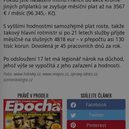
jiných příplatků se zvyšuje měsíční plat až na 3567
€ / měsíc (96.345,- Kč).
S vyššími hodnostmi samozřejmě plat roste, takže
takový hlavní rotmistr si po 21 letech služby přijde
měsíčně na slušných 4818 eur – v přepočtu asi 130
tisíc korun. Dovolená je 45 pracovních dnů za rok.
Po odsloužení 17 let má legionář nárok na důchod,
jehož výše se vypočítá z jeho zařazení a hodnosti.
Foto: www.lidovky.cz, www.mapio.cz, zpravy.idnes.cz,
cizineckalegie.cz
PRÁVĚ V PRODEJI
SDÍLEJTE ČLÁNEK
Facebook
Twitter
Pinterest