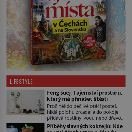
LIFESTYLE
Feng šuej: Tajemství prostoru,
který má přinášet štěstí
Proč někdo pečlivě otáčí postel,
hlídá polohu zrcadel a do pokoje
přidává rostliny, vodu nebo dřevo?
Feng šuej tvrdí, že domov není jen
Příběhy slavných koktejlů: Kde
soubor zdí a nábytku. Je to prostor,