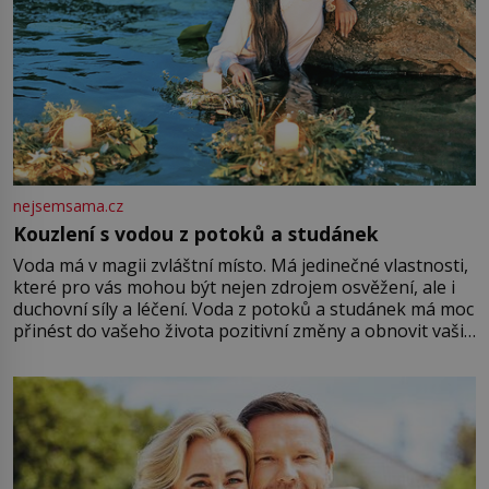
nejsemsama.cz
Kouzlení s vodou z potoků a studánek
Voda má v magii zvláštní místo. Má jedinečné vlastnosti,
které pro vás mohou být nejen zdrojem osvěžení, ale i
duchovní síly a léčení. Voda z potoků a studánek má moc
přinést do vašeho života pozitivní změny a obnovit vaši
energii. Využitím těchto přírodních zdrojů v magii
můžete obohatit své rituály a přinést do svého života
větší harmonii a klid. Je důležité