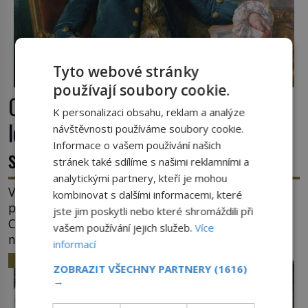
Tyto webové stránky
používají soubory cookie.
Casanova v Pobaltí: Co měl
K personalizaci obsahu, reklam a analýze
legendární svůdník společného se
návštěvnosti používáme soubory cookie.
Informace o vašem používání našich
svobodnými zednáři?
stránek také sdílíme s našimi reklamními a
analytickými partnery, kteří je mohou
V roce 1764 byste mohli na lotyšských plážích
kombinovat s dalšími informacemi, které
potkat dobrodruha a sukničkáře Giacoma
jste jim poskytli nebo které shromáždili při
Casanovu. Jeho cesta k Baltskému moři však
vašem používání jejich služeb.
Více
nebyla turistickým výletem, ale ryze pracovní
informací
cestou se zištnými úmysly. Jaký cíl Casanova
HISTORIE
ZOBRAZIT VŠECHNY PARTNERY
(1616)
sledoval, když se například procházel uličkami
→
lotyšské Rigy? Casanova v Pobaltí kontaktoval
tamní zednářské lóže. Nebyl v této oblasti žádným