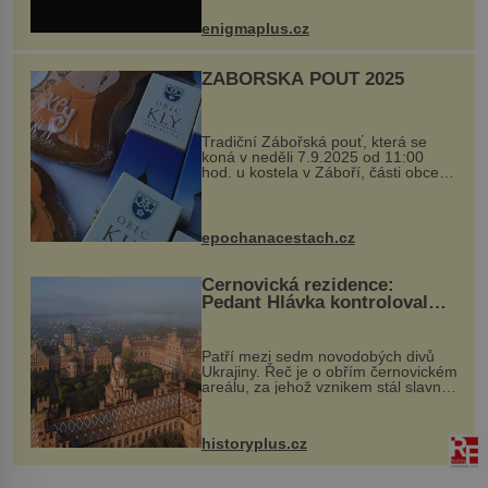
nečekaně odtrhl od nedaleké skály
při její demolici. Podle místních stojí
enigmaplus.cz
...
ZÁBOŘSKÁ POUŤ 2025
Tradiční Zábořská pouť, která se
koná v neděli 7.9.2025 od 11:00
hod. u kostela v Záboří, části obce
Kly u Mělníka. V programu naleznete
komentovanou prohlídku kostela,
dobovou hudbu, řemesla, atrakce...
epochanacestach.cz
Černovická rezidence:
Pedant Hlávka kontroloval
každou cihlu
Patří mezi sedm novodobých divů
Ukrajiny. Řeč je o obřím černovickém
areálu, za jehož vznikem stál slavný
český architekt Josef Hlávka. Ten si
na něm dal mimořádně záležet. Jeho
stavební plány by při ...
historyplus.cz