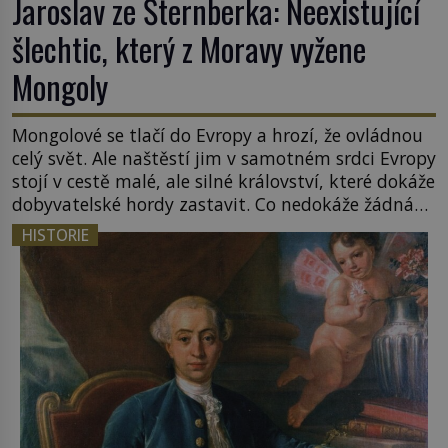
Jaroslav ze Šternberka: Neexistující
šlechtic, který z Moravy vyžene
Mongoly
Mongolové se tlačí do Evropy a hrozí, že ovládnou
celý svět. Ale naštěstí jim v samotném srdci Evropy
stojí v cestě malé, ale silné království, které dokáže
dobyvatelské hordy zastavit. Co nedokáže žádná
z asijských říší, co nedokážou Němci – to dokáže
HISTORIE
český král. Nebo že by ne? Mongolové od roku 1223
postupují podél Kaspického a Azovského moře, […]