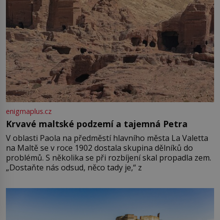
enigmaplus.cz
Krvavé maltské podzemí a tajemná Petra
V oblasti Paola na předměstí hlavního města La Valetta
na Maltě se v roce 1902 dostala skupina dělníků do
problémů. S několika se při rozbíjení skal propadla zem.
„Dostaňte nás odsud, něco tady je,“ z