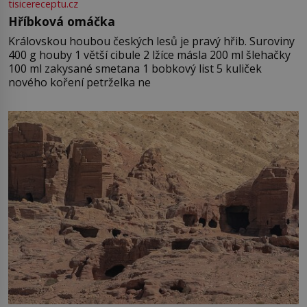
tisicereceptu.cz
Hříbková omáčka
Královskou houbou českých lesů je pravý hřib. Suroviny
400 g houby 1 větší cibule 2 lžíce másla 200 ml šlehačky
100 ml zakysané smetana 1 bobkový list 5 kuliček
nového koření petrželka ne