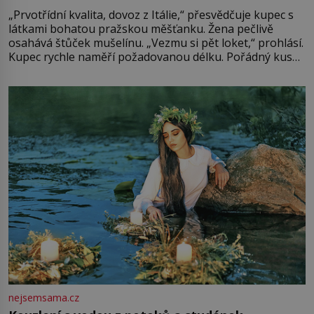
„Prvotřídní kvalita, dovoz z Itálie,“ přesvědčuje kupec s
látkami bohatou pražskou měšťanku. Žena pečlivě
osahává štůček mušelínu. „Vezmu si pět loket,“ prohlásí.
Kupec rychle naměří požadovanou délku. Pořádný kus
mu přitom zůstane za prsty… „Na šaty ho bude málo,
milostpaní. Stačí jenom na sukni,“ zhodnotí švadlena
množství růžového mušelínu. „Ošidili vás, podívejte.“
Vezme do ruky dřevěnou
nejsemsama.cz