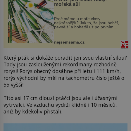
mořská sůl
Proč máme u moře vlasy
nejkrásnější? Jak to, že jsou hebčí,
pevnější a bohatší už po prvním
vykoupání? Protože sůl obsažená v
mořské vodě má blahodárný vliv.
Nejen na tělo a pokožku, ale i na
nejsemsama.cz
vlasy. ...
Který pták si dokáže poradit jen svou vlastní silou?
Tady jsou zaslouženými rekordmany rozhodně
rorýsi! Rorýs obecný dosáhne při letu i 111 km/h,
rorýs východní by měl na tachometru číslo ještě o
55 vyšší!
Tito asi 17 cm dlouzí ptáčci jsou ale i úžasnými
vytrvalci. Ve vzduchu vydrží klidně i 10 měsíců,
aniž by kdekoliv přistáli.