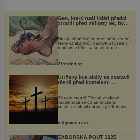
Gen, který naši lidští předci
ztratili před miliony let, by
mohl pomoci s léčbou
„nemoci králů“
Dna je zánětlivé onemocnění kloubů,
které vzniká kvůli nadbytku kyseliny
močové v těle. Ta se ve formě
krystalků ukládá v blízkosti kloubů,
nejčastěji přitom postihuje palce na
nohou, a způsobuje bole...
21stoleti.cz
Utržený kus skály se zastavil
těsně před kostelem!
Ochránila ho boží síla?
30 centimetrů! Přesně v takové
vzdálenosti se od amerického
kostela zastavil obrovský 20tunový
balvan, který se v květnu 2014
nečekaně odtrhl od nedaleké skály
při její demolici. Podle místních stojí
enigmaplus.cz
...
ZÁBOŘSKÁ POUŤ 2025