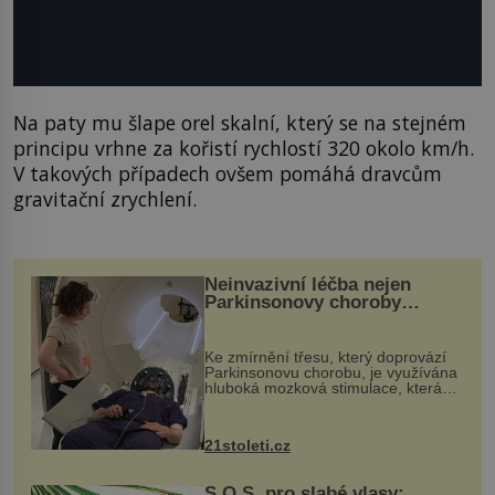
Na paty mu šlape orel skalní, který se na stejném
principu vrhne za kořistí rychlostí 320 okolo km/h.
V takových případech ovšem pomáhá dravcům
gravitační zrychlení.
Neinvazivní léčba nejen
Parkinsonovy choroby
pomocí ultrazvukové
„helmy“
Ke zmírnění třesu, který doprovází
Parkinsonovu chorobu, je využívána
hluboká mozková stimulace, která
však vyžaduje vysoce invazivní
zákrok. Ultrazvuk zase není vhodný
k dostatečně přesnému zacílení ...
21stoleti.cz
S.O.S. pro slabé vlasy: