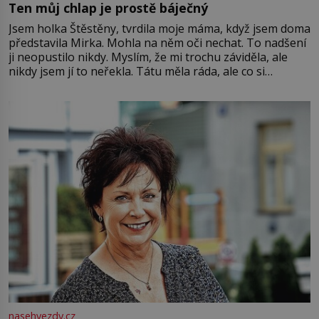
Ten můj chlap je prostě báječný
Jsem holka Štěstěny, tvrdila moje máma, když jsem doma
představila Mirka. Mohla na něm oči nechat. To nadšení
ji neopustilo nikdy. Myslím, že mi trochu záviděla, ale
nikdy jsem jí to neřekla. Tátu měla ráda, ale co si
pamatuji, tak jsme s Mirkem byli zamilovaní mnohem víc.
Jsme spolu moc rádi Tehdy byla jiná doba, když
nasehvezdy.cz