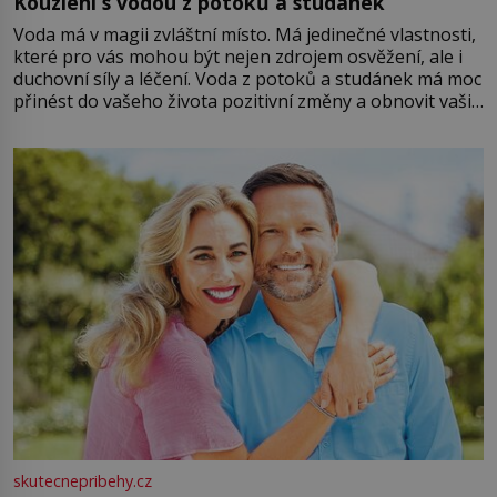
Kouzlení s vodou z potoků a studánek
Voda má v magii zvláštní místo. Má jedinečné vlastnosti,
které pro vás mohou být nejen zdrojem osvěžení, ale i
duchovní síly a léčení. Voda z potoků a studánek má moc
přinést do vašeho života pozitivní změny a obnovit vaši
energii. Využitím těchto přírodních zdrojů v magii
můžete obohatit své rituály a přinést do svého života
větší harmonii a klid. Je důležité
skutecnepribehy.cz