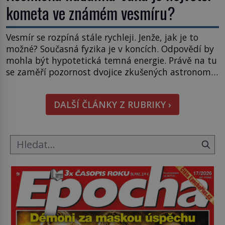
kometa ve známém vesmíru?
Vesmír se rozpíná stále rychleji. Jenže, jak je to
možné? Současná fyzika je v koncích. Odpovědí by
mohla být hypotetická temná energie. Právě na tu
se zaměří pozornost dvojice zkušených astronomů.
Namísto ní ale objeví něco mnohem
hmatatelnějšího. Naprosto rekordní kometu!
DALŠÍ ČLÁNKY Z RUBRIKY ›
Astronomové Pedro Bernardinelli a Gary Bernstein
mravenčí prací zkoumají archivní snímky v rámci
Průzkumu temné energie […]