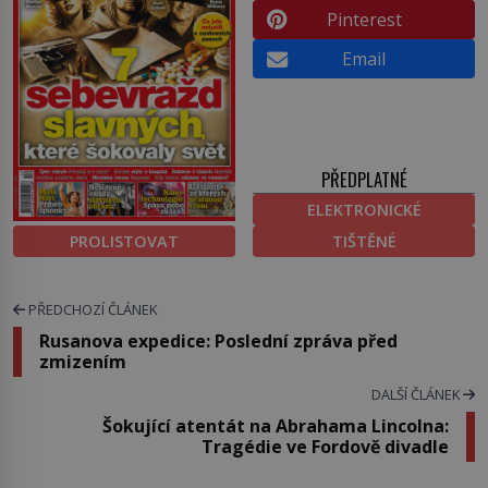
Pinterest
Email
PŘEDPLATNÉ
ELEKTRONICKÉ
PROLISTOVAT
TIŠTĚNÉ
PŘEDCHOZÍ ČLÁNEK
Rusanova expedice: Poslední zpráva před
zmizením
DALŠÍ ČLÁNEK
Šokující atentát na Abrahama Lincolna:
Tragédie ve Fordově divadle