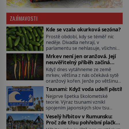
ZAJÍMAVOSTI
Kde se vzala okurková sezóna?
Prostě období, kdy se téměř nic
neděje. Divadla nehrají, v
parlamentu se nehlasuje, všichni
jsou na dovolené a média tak
Mrkev není jen oranžová. Její
nemají o čem mluvit a psát. A
neuvěřitelný příběh začíná
vymýšlejí si proto témata, které
fialovou barvou
Když dnes vytáhneme ze země
nikoho nezajímají. Proč je však ona
mrkev, většina z nás očekává sytě
letní doba spojovaná zrovna s
oranžový kořen. Jenže po většinu
okurkami? Okurkovou sezónu
své historie je mrkev všechno
známe už od poloviny 19. století,
Tsunami: Když voda udeří pěstí!
možné, jen ne oranžová. Je fialová,
ovšem jako Češi […]
Nejprve špetka školometské
žlutá, bílá, někdy dokonce téměř
teorie. Výraz tsunami vznikl
černá. Až díky stovkám let
spojením japonských slov tsu
pečlivého šlechtění se z ní stává
(přístav) a nami (vlna). Jedná se o
zelenina, bez které si českou
Veselý hřbitov v Rumunsku:
dlouhou vlnu, která je na volném
zahradu ani nedokážeme
Proč zde třou pohřební plačky
moři takřka nepostřehnutelná.
představit. Její příběh je […]
bídu s nouzí?