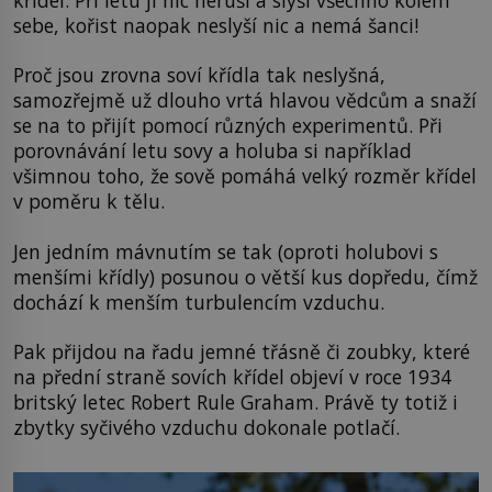
křídel. Při letu ji nic neruší a slyší všechno kolem
sebe, kořist naopak neslyší nic a nemá šanci!
Proč jsou zrovna soví křídla tak neslyšná,
samozřejmě už dlouho vrtá hlavou vědcům a snaží
se na to přijít pomocí různých experimentů. Při
porovnávání letu sovy a holuba si například
všimnou toho, že sově pomáhá velký rozměr křídel
v poměru k tělu.
Jen jedním mávnutím se tak (oproti holubovi s
menšími křídly) posunou o větší kus dopředu, čímž
dochází k menším turbulencím vzduchu.
Pak přijdou na řadu jemné třásně či zoubky, které
na přední straně sovích křídel objeví v roce 1934
britský letec Robert Rule Graham. Právě ty totiž i
zbytky syčivého vzduchu dokonale potlačí.