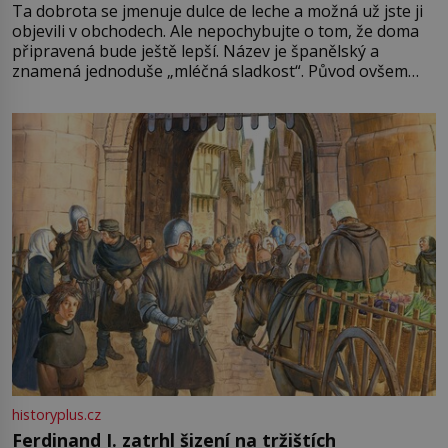
Ta dobrota se jmenuje dulce de leche a možná už jste ji
objevili v obchodech. Ale nepochybujte o tom, že doma
připravená bude ještě lepší. Název je španělský a
znamená jednoduše „mléčná sladkost“. Původ ovšem
není úplně jednoznačný, o autorství této receptury se
pře hned několik latinskoamerických zemí a k tomu
Francie, kde se traduje,
historyplus.cz
Ferdinand I. zatrhl šizení na tržištích