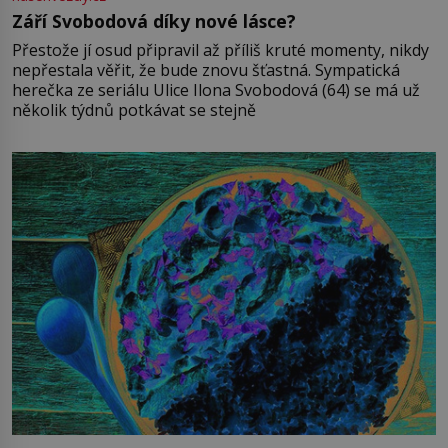
Září Svobodová díky nové lásce?
Přestože jí osud připravil až příliš kruté momenty, nikdy
nepřestala věřit, že bude znovu šťastná. Sympatická
herečka ze seriálu Ulice Ilona Svobodová (64) se má už
několik týdnů potkávat se stejně