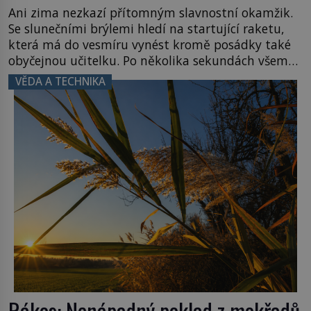
Ani zima nezkazí přítomným slavnostní okamžik.
Se slunečními brýlemi hledí na startující raketu,
která má do vesmíru vynést kromě posádky také
obyčejnou učitelku. Po několika sekundách všem
ztuhnou úsměvy, stroj totiž exploduje. Jejich
VĚDA A TECHNIKA
konstrukce není z levného kraje, daňové
poplatníky stojí miliardy dolarů. Na druhou stranu
zvládnou jen představitelné věci. Na malé kousky
Název: Columbia První […]
Rákos: Nenápadný poklad z mokřadů