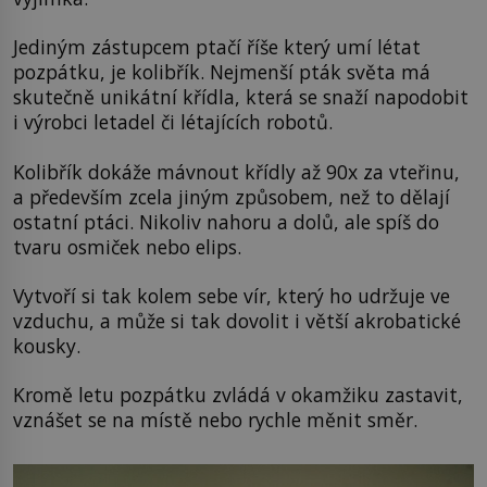
Jediným zástupcem ptačí říše který umí létat
pozpátku, je kolibřík. Nejmenší pták světa má
skutečně unikátní křídla, která se snaží napodobit
i výrobci letadel či létajících robotů.
Kolibřík dokáže mávnout křídly až 90x za vteřinu,
a především zcela jiným způsobem, než to dělají
ostatní ptáci. Nikoliv nahoru a dolů, ale spíš do
tvaru osmiček nebo elips.
Vytvoří si tak kolem sebe vír, který ho udržuje ve
vzduchu, a může si tak dovolit i větší akrobatické
kousky.
Kromě letu pozpátku zvládá v okamžiku zastavit,
vznášet se na místě nebo rychle měnit směr.