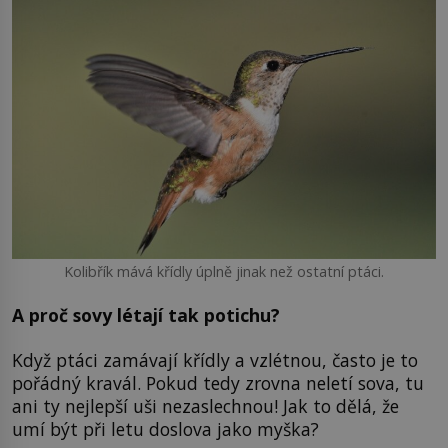
Kolibřík mává křídly úplně jinak než ostatní ptáci.
A proč sovy létají tak potichu?
Když ptáci zamávají křídly a vzlétnou, často je to
pořádný kravál. Pokud tedy zrovna neletí sova, tu
ani ty nejlepší uši nezaslechnou! Jak to dělá, že
umí být při letu doslova jako myška?