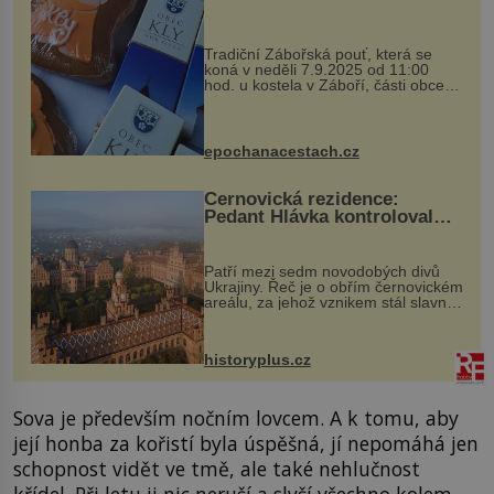
Tradiční Zábořská pouť, která se
koná v neděli 7.9.2025 od 11:00
hod. u kostela v Záboří, části obce
Kly u Mělníka. V programu naleznete
komentovanou prohlídku kostela,
dobovou hudbu, řemesla, atrakce...
epochanacestach.cz
Černovická rezidence:
Pedant Hlávka kontroloval
každou cihlu
Patří mezi sedm novodobých divů
Ukrajiny. Řeč je o obřím černovickém
areálu, za jehož vznikem stál slavný
český architekt Josef Hlávka. Ten si
na něm dal mimořádně záležet. Jeho
stavební plány by při ...
historyplus.cz
Sova je především nočním lovcem. A k tomu, aby
její honba za kořistí byla úspěšná, jí nepomáhá jen
schopnost vidět ve tmě, ale také nehlučnost