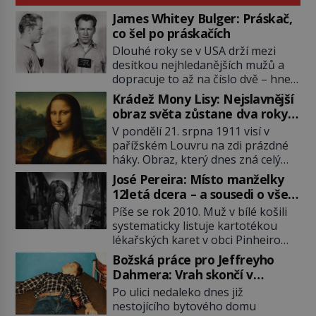
James Whitey Bulger: Práskač,
co šel po práskačích
Dlouhé roky se v USA drží mezi
desítkou nejhledanějších mužů a
dopracuje to až na číslo dvě – hned
po Usámovi bin Ládinovi (1957–
Krádež Mony Lisy: Nejslavnější
2011). To je James „Whitey“ Bulger
obraz světa zůstane dva roky
(1929–2018) viněný ze spoluúčasti
nezvěstný
V pondělí 21. srpna 1911 visí v
na 19 vraždách, vydírání a lichvy. A
pařížském Louvru na zdi prázdné
samozřejmě, krom toho je ještě
háky. Obraz, který dnes zná celý
drogový dealer, který neváhá
svět, je pryč. Zpočátku si nikdo
odstranit z cesty všechny práskače,
José Pereira: Místo manželky
nemyslí, že jde o krádež.
zatímco […]
12letá dcera – a sousedi o všem
Zaměstnanci jsou přesvědčeni, že
vědí!
Píše se rok 2010. Muž v bílé košili
Mona Lisa je jen v restaurátorské
systematicky listuje kartotékou
dílně nebo u fotografa. Když se
lékařských karet v obci Pinheiro
ukáže pravda, propukne jeden z
ležící asi 20 kilometrů od farmy s
největších honů na zloděje v […]
Božská práce pro Jeffreyho
podivínským majitelem. Něco tu
Dahmera: Vrah skončí v
nesedí. Ledaže… Ledaže by ta
tratolišti krve ve vězeňských
Po ulici nedaleko dnes již
mladá dívka z farmy byla ne
umývárnách
nestojícího bytového domu
manželkou, ale dcerou – a všechny