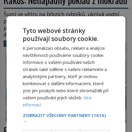
Šumí ve větru na březích rybníků, ukrývá vodní
ptáky a mnozí kolem něj procházejí bez
povšimnutí. Přesto právě rákos pomáhal stavět
Tyto webové stránky
domy, vyrábět lodě, zapisovat první texty a
používají soubory cookie.
inspiroval řadu pověstí. Tato skromná, ale
VĚDA A TECHNIKA
užitečná rostlina provází člověka už tisíce let.
K personalizaci obsahu, reklam a analýze
Většina lidí vnímá rákos jen jako obyčejnou kulisu
návštěvnosti používáme soubory cookie.
letního koupání. Stačí se však podívat […]
Informace o vašem používání našich
stránek také sdílíme s našimi reklamními a
analytickými partnery, kteří je mohou
kombinovat s dalšími informacemi, které
jste jim poskytli nebo které shromáždili při
vašem používání jejich služeb.
Více
informací
ZOBRAZIT VŠECHNY PARTNERY
(1616)
→
Extrémní podmínky na Zemi: Kde