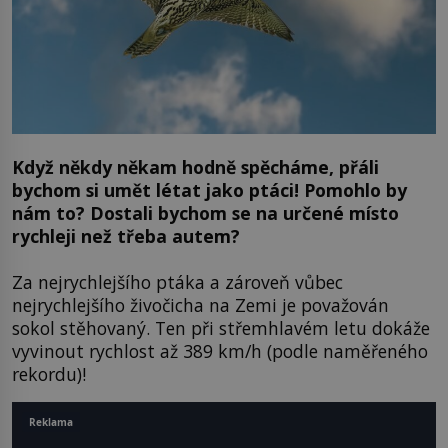
Když někdy někam hodně spěcháme, přáli
bychom si umět létat jako ptáci! Pomohlo by
nám to? Dostali bychom se na určené místo
rychleji než třeba autem?
Za nejrychlejšího ptáka a zároveň vůbec
nejrychlejšího živočicha na Zemi je považován
sokol stěhovaný. Ten při střemhlavém letu dokáže
vyvinout rychlost až 389 km/h (podle naměřeného
rekordu)!
Reklama