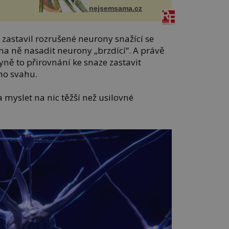
nejsemsama.cz
zastavil rozrušené neurony snažící se
na ně nasadit neurony „brzdící“. A právě
yně to přirovnání ke snaze zastavit
ého svahu.
myslet na nic těžší než usilovné