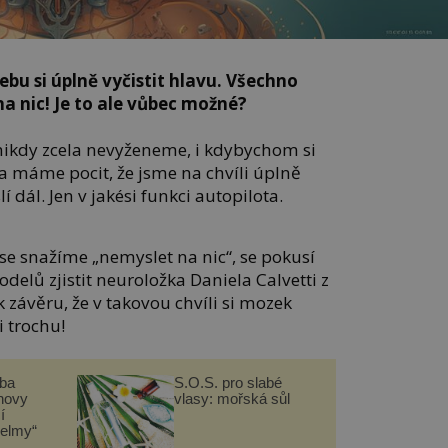
u si úplně vyčistit hlavu. Všechno
a nic! Je to ale vůbec možné?
ikdy zcela nevyženeme, i kdybychom si
eba máme pocit, že jsme na chvíli úplně
 dál. Jen v jakési funkci autopilota.
 se snažíme „nemyslet na nic“, se pokusí
elů zjistit neuroložka Daniela Calvetti z
k závěru, že v takovou chvíli si mozek
 trochu!
čba
S.O.S. pro slabé
novy
vlasy: mořská sůl
í
helmy“