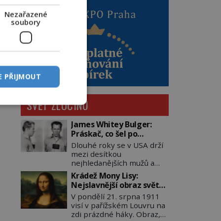
Nezařazené
soubory
E PŘIJMOUT
SVĚT ZLOČINU
James Whitey Bulger:
Práskač, co šel po
práskačích
Dlouhé roky se v USA drží
mezi desítkou
nejhledanějších mužů a
dopracuje to až na číslo
Krádež Mony Lisy:
dvě – hned po Usámovi bin
Nejslavnější obraz světa
Ládinovi (1957–2011). To je
zůstane dva roky
V pondělí 21. srpna 1911
James „Whitey“ Bulger
nezvěstný
visí v pařížském Louvru na
(1929–2018) viněný ze
zdi prázdné háky. Obraz,
spoluúčasti na 19