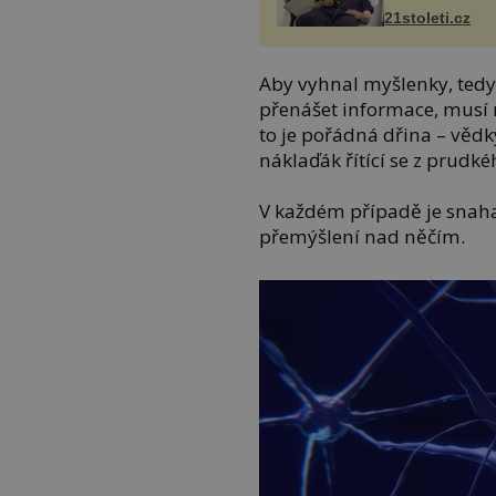
21stoleti.cz
Aby vyhnal myšlenky, tedy 
přenášet informace, musí 
to je pořádná dřina – vědk
náklaďák řítící se z prudk
V každém případě je snaha 
přemýšlení nad něčím.