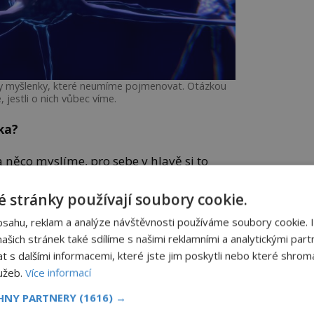
ty myšlenky, které neumíme pojmenovat. Otázkou
, jestli o nich vůbec víme.
ka?
ěco myslíme, pro sebe v hlavě si to
ázali bychom si ale onu věc představit i
ychom vůbec neměli žádný jazyk,
 stránky používají soubory cookie.
 a představivost?
bsahu, reklam a analýze návštěvnosti používáme soubory cookie. 
šich stránek také sdílíme s našimi reklamními a analytickými partn
na tom, co přesně pro nás ona „myšlenka“
s dalšími informacemi, které jste jim poskytli nebo které shromá
ékoliv pocity a smyslové vjemy, tak ty
lužeb.
Více informací
. Například umělci vyjadřují pocity i
y.
CHNY PARTNERY
(1616) →