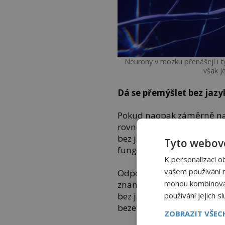
Neurony v mozku přenášejí i 
však je
Dá se přemýšlet bez jazy
Pokud naopak záměrně na n
rovnou i pojmenujeme. Dok
bez jména? Přesněji kdyb
Tyto webové
fungovalo by naše myšlení
K personalizaci o
vašem používání na
Odpověď na otázku závisí 
mohou kombinovat 
znamená. Pokud jsou to jak
používání jejich s
bez jazyka existovat mohou
beze slov rovnou na obraz
ZOBRAZIT VŠE