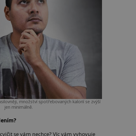
ilovněji, množství spotřebovaných kalorií se zvýší
jen minimálně.
šlením?
 cvičit se vám nechce? Víc vám vyhovuje