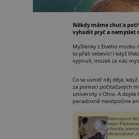
Někdy máme chuť a potřeb
vyhodit pryč a nemyslet n
Myšlenky z živého mozku n
to přáli sebevíc! I když tř
vypnuli, mozek za nás myslí
Co se uvnitř něj děje, když
za pomoci počítačových mod
univerzity v Ohiu. A dojde 
paradoxně neodpočine ani
Neinvazivní lé
nejen Parkinso
choroby pomoc
ultrazvukové „