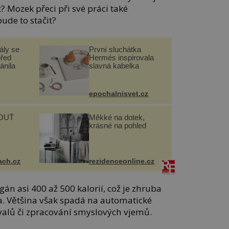
? Mozek přeci při své práci také
ude to stačit?
ály se
První sluchátka
před
Hermés inspirovala
ánila
slavná kabelka
epochalnisvet.cz
OUŤ
Měkké na dotek,
krásné na pohled
ach.cz
rezidenceonline.cz
gán asi 400 až 500 kalorií, což je zhruba
la. Většina však spadá na automatické
svalů či zpracování smyslových vjemů.