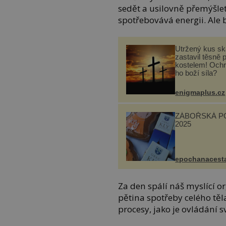
sedět a usilovně přemýšlet
spotřebovává energii. Ale b
Utržený kus sk
zastavil těsně 
kostelem! Ochr
ho boží síla?
enigmaplus.cz
ZÁBOŘSKÁ P
2025
epochanacest
Za den spálí náš myslící or
pětina spotřeby celého tě
procesy, jako je ovládání 