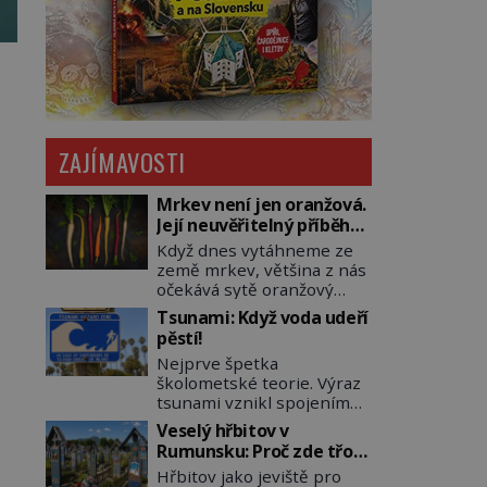
ZAJÍMAVOSTI
Mrkev není jen oranžová.
Její neuvěřitelný příběh
začíná fialovou barvou
Když dnes vytáhneme ze
země mrkev, většina z nás
očekává sytě oranžový
kořen. Jenže po většinu
Tsunami: Když voda udeří
své historie je mrkev
pěstí!
všechno možné, jen ne
Nejprve špetka
oranžová. Je fialová, žlutá,
školometské teorie. Výraz
bílá, někdy dokonce téměř
tsunami vznikl spojením
černá. Až díky stovkám let
japonských slov tsu
pečlivého šlechtění se z ní
Veselý hřbitov v
(přístav) a nami (vlna).
stává zelenina, bez které
Rumunsku: Proč zde třou
Jedná se o dlouhou vlnu,
si českou zahradu ani
pohřební plačky bídu s
Hřbitov jako jeviště pro
která je na volném moři
nedokážeme představit.