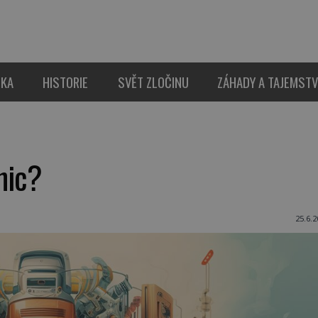
IKA
HISTORIE
SVĚT ZLOČINU
ZÁHADY A TAJEMSTV
nic?
25.6.2