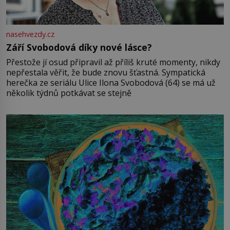
nasehvezdy.cz
Září Svobodová díky nové lásce?
Přestože jí osud připravil až příliš kruté momenty, nikdy
nepřestala věřit, že bude znovu šťastná. Sympatická
herečka ze seriálu Ulice Ilona Svobodová (64) se má už
několik týdnů potkávat se stejně