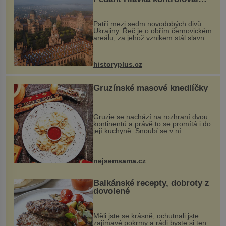
každou cihlu
Patří mezi sedm novodobých divů
Ukrajiny. Řeč je o obřím černovickém
areálu, za jehož vznikem stál slavný
český architekt Josef Hlávka. Ten si
na něm dal mimořádně záležet. Jeho
stavební plány by při ...
historyplus.cz
Gruzínské masové knedlíčky
Gruzie se nachází na rozhraní dvou
kontinentů a právě to se promítá i do
její kuchyně. Snoubí se v ní
evropské a asijské chutě a díky tomu
vznikají rozmanité a chuťově bohaté
pokrmy, které rozhodně st...
nejsemsama.cz
Balkánské recepty, dobroty z
dovolené
Měli jste se krásně, ochutnali jste
zajímavé pokrmy a rádi byste si ten