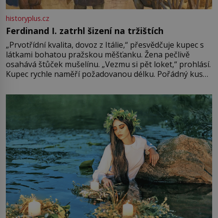
historyplus.cz
Ferdinand I. zatrhl šizení na tržištích
„Prvotřídní kvalita, dovoz z Itálie,“ přesvědčuje kupec s
látkami bohatou pražskou měšťanku. Žena pečlivě
osahává štůček mušelínu. „Vezmu si pět loket,“ prohlásí.
Kupec rychle naměří požadovanou délku. Pořádný kus
mu přitom zůstane za prsty… „Na šaty ho bude málo,
milostpaní. Stačí jenom na sukni,“ zhodnotí švadlena
množství růžového mušelínu. „Ošidili vás, podívejte.“
Vezme do ruky dřevěnou