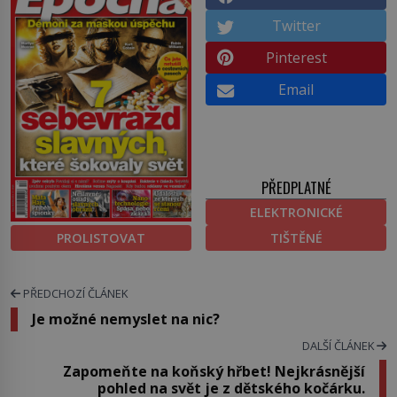
Twitter
Pinterest
Email
PŘEDPLATNÉ
ELEKTRONICKÉ
PROLISTOVAT
TIŠTĚNÉ
PŘEDCHOZÍ ČLÁNEK
Je možné nemyslet na nic?
DALŠÍ ČLÁNEK
Zapomeňte na koňský hřbet! Nejkrásnější
pohled na svět je z dětského kočárku.