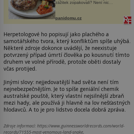
zážitek zopakovali? Není nic
snazšího. Pljeskavica (10 porcí)
Možná jste ji ochutnali na dovolené v
bývalé Jugoslávii, lze ji vi...
panidomu.cz
Herpetologové ho popisují jako plachého a
samotářského tvora, který konfliktům spíše uhýbá.
Některé zdroje dokonce uvádějí, že neexistuje
potvrzený případ úmrtí člověka po kousnutí tímto
druhem ve volné přírodě, protože oběti dostaly
včas protijed.
Jinými slovy: nejjedovatější had světa není tím
nejnebezpečnějším. Je to spíše geniální chemik
australské pouště, který vlastní nejsilnější zbraň
mezi hady, ale používá ji hlavně na lov nešťastných
hlodavců. A to je pro lidstvo docela dobrá zpráva.
Zdroje informací:
https://www.guinnessworldrecords.com/world-
records/71555-most-venomous-land-snake,