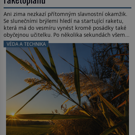
Ani zima nezkazí přítomným slavnostní okamžik.
Se slunečními brýlemi hledí na startující raketu,
která má do vesmíru vynést kromě posádky také
obyčejnou učitelku. Po několika sekundách všem
ztuhnou úsměvy, stroj totiž exploduje. Jejich
VĚDA A TECHNIKA
konstrukce není z levného kraje, daňové
poplatníky stojí miliardy dolarů. Na druhou stranu
zvládnou jen představitelné věci. Na malé kousky
Název: Columbia První […]