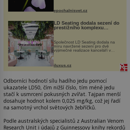
přírodě stane – a podle nového
výzkumu to může být pro druhy
epochalnisvet.cz
vstupenka...
LD Seating dodala sezení do
prestižního komplexu
MediaCityUK v Salfordu
Společnost LD Seating dodala na
míru navržené sezení pro dvě
výjimečné realizace kanceláří v
areálu MediaCityUK v anglickém
Salfordu – konkrétně do budov Blue
Tower a Orange Tower. Komplex
iluxus.cz
budov Media...
Odborníci hodnotí sílu hadího jedu pomocí
ukazatele LD50, čím nižší číslo, tím méně jedu
stačí k usmrcení pokusných zvířat. Tajpan menší
dosahuje hodnot kolem 0,025 mg/kg, což jej řadí
na samotný vrchol světových žebříčků.
Podle australských specialistů z Australian Venom
Research Unit i údajů z Guinnessovy knihy rekordů