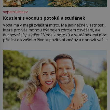
nejsemsama.cz
Kouzlení s vodou z potoků a studánek
Voda má v magii zvláštní místo. Má jedinečné vlastnosti,
které pro vás mohou být nejen zdrojem osvěžení, ale i
duchovní síly a léčení. Voda z potoků a studánek má moc
přinést do vašeho života pozitivní změny a obnovit vaši
energii. Využitím těchto přírodních zdrojů v magii
můžete obohatit své rituály a přinést do svého života
větší harmonii a klid. Je důležité