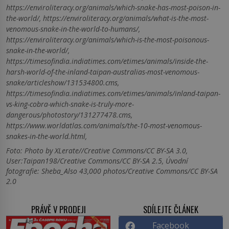
https://enviroliteracy.org/animals/which-snake-has-most-poison-in-
the-world/, https://enviroliteracy.org/animals/what-is-the-most-
venomous-snake-in-the-world-to-humans/,
https://enviroliteracy.org/animals/which-is-the-most-poisonous-
snake-in-the-world/,
https://timesofindia.indiatimes.com/etimes/animals/inside-the-
harsh-world-of-the-inland-taipan-australias-most-venomous-
snake/articleshow/131534800.cms,
https://timesofindia.indiatimes.com/etimes/animals/inland-taipan-
vs-king-cobra-which-snake-is-truly-more-
dangerous/photostory/131277478.cms,
https://www.worldatlas.com/animals/the-10-most-venomous-
snakes-in-the-world.html,
Foto: Photo by XLerate//Creative Commons/CC BY-SA 3.0,
User:Taipan198/Creative Commons/CC BY-SA 2.5, Úvodní
fotografie: Sheba_Also 43,000 photos/Creative Commons/CC BY-SA
2.0
PRÁVĚ V PRODEJI
SDÍLEJTE ČLÁNEK
Facebook