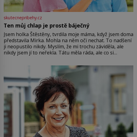
skutecnepribehy.cz
Ten můj chlap je prostě báječný
Jsem holka Štěstěny, tvrdila moje máma, když jsem doma
představila Mirka. Mohla na něm oči nechat. To nadšení
ji neopustilo nikdy. Myslím, že mi trochu záviděla, ale
nikdy jsem jí to neřekla. Tátu měla ráda, ale co si
pamatuji, tak jsme s Mirkem byli zamilovaní mnohem víc.
Jsme spolu moc rádi Tehdy byla jiná doba, když