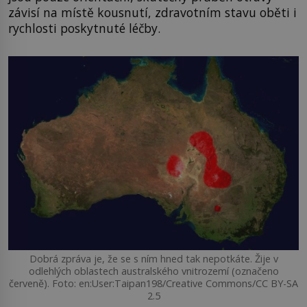
závisí na místě kousnutí, zdravotním stavu oběti i
rychlosti poskytnuté léčby.
Dobrá zpráva je, že se s ním hned tak nepotkáte. Žije v
odlehlých oblastech australského vnitrozemí (označeno
červeně). Foto: en:User:Taipan198/Creative Commons/CC BY-SA
2.5