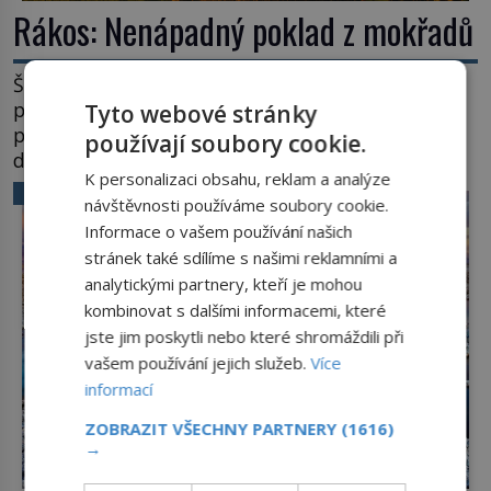
Rákos: Nenápadný poklad z mokřadů
Šumí ve větru na březích rybníků, ukrývá vodní
ptáky a mnozí kolem něj procházejí bez
Tyto webové stránky
povšimnutí. Přesto právě rákos pomáhal stavět
používají soubory cookie.
domy, vyrábět lodě, zapisovat první texty a
K personalizaci obsahu, reklam a analýze
inspiroval řadu pověstí. Tato skromná, ale
VĚDA A TECHNIKA
návštěvnosti používáme soubory cookie.
užitečná rostlina provází člověka už tisíce let.
Informace o vašem používání našich
Většina lidí vnímá rákos jen jako obyčejnou kulisu
stránek také sdílíme s našimi reklamními a
letního koupání. Stačí se však podívat […]
analytickými partnery, kteří je mohou
kombinovat s dalšími informacemi, které
jste jim poskytli nebo které shromáždili při
vašem používání jejich služeb.
Více
informací
ZOBRAZIT VŠECHNY PARTNERY
(1616)
→