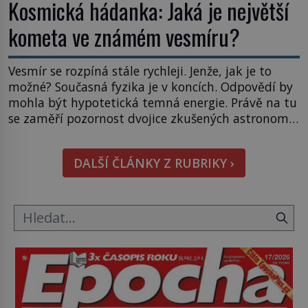
Kosmická hádanka: Jaká je největší
kometa ve známém vesmíru?
Vesmír se rozpíná stále rychleji. Jenže, jak je to
možné? Současná fyzika je v koncích. Odpovědí by
mohla být hypotetická temná energie. Právě na tu
se zaměří pozornost dvojice zkušených astronomů.
Namísto ní ale objeví něco mnohem
hmatatelnějšího. Naprosto rekordní kometu!
DALŠÍ ČLÁNKY Z RUBRIKY ›
Astronomové Pedro Bernardinelli a Gary Bernstein
mravenčí prací zkoumají archivní snímky v rámci
Průzkumu temné energie […]