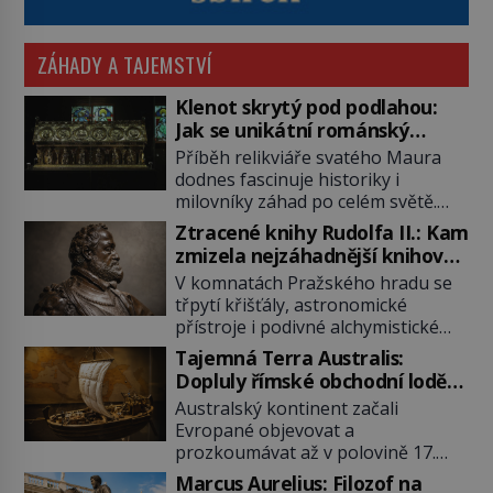
ZÁHADY A TAJEMSTVÍ
Klenot skrytý pod podlahou:
Jak se unikátní románský
poklad dostal do zapadlého
Příběh relikviáře svatého Maura
Bečova?
dodnes fascinuje historiky i
milovníky záhad po celém světě.
Tato románská zlatnická památka
Ztracené knihy Rudolfa II.: Kam
ze 13. století je po českých
zmizela nejzáhadnější knihovna
korunovačních klenotech druhým
Evropy?
V komnatách Pražského hradu se
nejcennějším movitým majetkem v
třpytí křišťály, astronomické
České republice. Přestože byl
přístroje i podivné alchymistické
klenot v roce 1985 po dramatickém
rukopisy. Císař Rudolf II.
pátrání kriminalistů úspěšně
Tajemná Terra Australis:
shromažďuje vše, co souvisí s
nalezen, jeho minulost stále
Dopluly římské obchodní lodě
tajemstvím přírody, hvězd i
obestírá hustá mlha. Otázky, jak
až do Austrálie?
Australský kontinent začali
lidského poznání. Jenže po jeho
přesně se tato […]
Evropané objevovat a
smrti se jeho slavné sbírky začínají
prozkoumávat až v polovině 17.
rozpadat a část z nich mizí navždy.
století. Existuje však možnost, že
Kdo odnesl nejvzácnější knihy? A
Marcus Aurelius: Filozof na