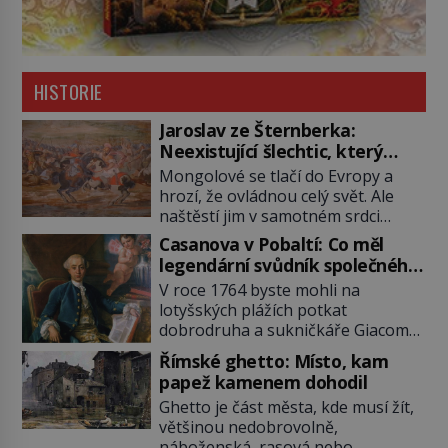
HISTORIE
Jaroslav ze Šternberka:
Neexistující šlechtic, který
z Moravy vyžene Mongoly
Mongolové se tlačí do Evropy a
hrozí, že ovládnou celý svět. Ale
naštěstí jim v samotném srdci
Evropy stojí v cestě malé, ale silné
Casanova v Pobaltí: Co měl
království, které dokáže
legendární svůdník společného
dobyvatelské hordy zastavit. Co
se svobodnými zednáři?
V roce 1764 byste mohli na
nedokáže žádná z asijských říší, co
lotyšských plážích potkat
nedokážou Němci – to dokáže
dobrodruha a sukničkáře Giacoma
český král. Nebo že by ne?
Casanovu. Jeho cesta k Baltskému
Mongolové od roku 1223 postupují
Římské ghetto: Místo, kam
moři však nebyla turistickým
podél Kaspického a Azovského
papež kamenem dohodil
výletem, ale ryze pracovní cestou
moře, […]
Ghetto je část města, kde musí žít,
se zištnými úmysly. Jaký cíl
většinou nedobrovolně,
Casanova sledoval, když se
náboženská, rasová nebo