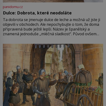
panidomu.cz
Dulce: Dobrota, které neodoláte
Ta dobrota se jmenuje dulce de leche a možná už jste ji
objevili v obchodech. Ale nepochybujte o tom, že doma
připravená bude ještě lepší. Název je španělský a
znamená jednoduše „mléčná sladkost“. Původ ovšem
není úplně jednoznačný, o autorství této receptury se
pře hned několik latinskoamerických zemí a k tomu
Francie, kde se traduje,