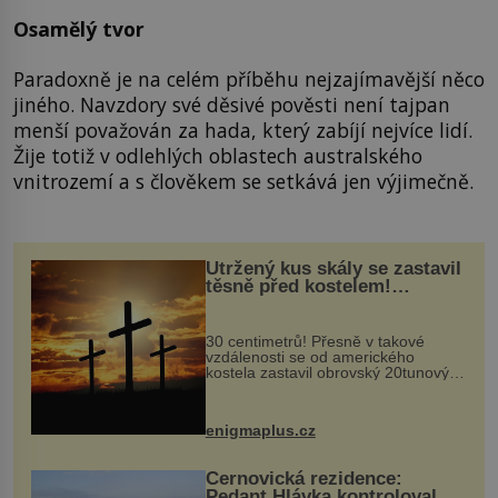
Osamělý tvor
Paradoxně je na celém příběhu nejzajímavější něco
jiného. Navzdory své děsivé pověsti není tajpan
menší považován za hada, který zabíjí nejvíce lidí.
Žije totiž v odlehlých oblastech australského
vnitrozemí a s člověkem se setkává jen výjimečně.
Utržený kus skály se zastavil
těsně před kostelem!
Ochránila ho boží síla?
30 centimetrů! Přesně v takové
vzdálenosti se od amerického
kostela zastavil obrovský 20tunový
balvan, který se v květnu 2014
nečekaně odtrhl od nedaleké skály
při její demolici. Podle místních stojí
enigmaplus.cz
...
Černovická rezidence:
Pedant Hlávka kontroloval