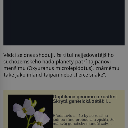
Vědci se dnes shodují, že titul nejjedovatějšího
suchozemského hada planety patří tajpanovi
menšímu (Oxyuranus microlepidotus), známému
také jako inland taipan nebo „fierce snake“.
Duplikace genomu u rostlin:
Skrytá genetická zátěž i
evoluční výhoda
Představte si, že by se rostlina
jednou ráno probudila a zjistila, že
má svůj genetický manuál celý
dvakrát. Přesně to se občas v