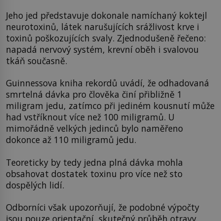
Jeho jed představuje dokonale namíchaný koktejl
neurotoxinů, látek narušujících srážlivost krve i
toxinů poškozujících svaly. Zjednodušeně řečeno:
napadá nervový systém, krevní oběh i svalovou
tkáň současně.
Guinnessova kniha rekordů uvádí, že odhadovaná
smrtelná dávka pro člověka činí přibližně 1
miligram jedu, zatímco při jediném kousnutí může
had vstříknout více než 100 miligramů. U
mimořádně velkých jedinců bylo naměřeno
dokonce až 110 miligramů jedu.
Teoreticky by tedy jedna plná dávka mohla
obsahovat dostatek toxinu pro více než sto
dospělých lidí.
Odborníci však upozorňují, že podobné výpočty
jsou pouze orientační, skutečný průběh otravy