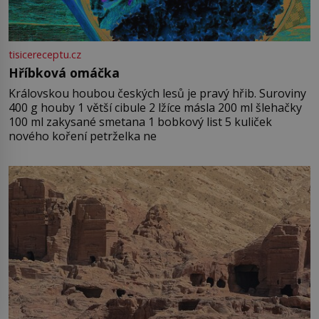
tisicereceptu.cz
Hříbková omáčka
Královskou houbou českých lesů je pravý hřib. Suroviny
400 g houby 1 větší cibule 2 lžíce másla 200 ml šlehačky
100 ml zakysané smetana 1 bobkový list 5 kuliček
nového koření petrželka ne