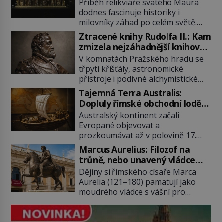
poklad dostal do zapadlého
Příběh relikviáře svatého Maura
Bečova?
dodnes fascinuje historiky i
milovníky záhad po celém světě.
Tato románská zlatnická památka
Ztracené knihy Rudolfa II.: Kam
ze 13. století je po českých
zmizela nejzáhadnější knihovna
korunovačních klenotech druhým
Evropy?
V komnatách Pražského hradu se
nejcennějším movitým majetkem v
třpytí křišťály, astronomické
České republice. Přestože byl
přístroje i podivné alchymistické
klenot v roce 1985 po dramatickém
rukopisy. Císař Rudolf II.
pátrání kriminalistů úspěšně
Tajemná Terra Australis:
shromažďuje vše, co souvisí s
nalezen, jeho minulost stále
Dopluly římské obchodní lodě
tajemstvím přírody, hvězd i
obestírá hustá mlha. Otázky, jak
až do Austrálie?
Australský kontinent začali
lidského poznání. Jenže po jeho
přesně se tato […]
Evropané objevovat a
smrti se jeho slavné sbírky začínají
prozkoumávat až v polovině 17.
rozpadat a část z nich mizí navždy.
století. Existuje však možnost, že
Kdo odnesl nejvzácnější knihy? A
Marcus Aurelius: Filozof na
by se o tento vzdálený kontinent
existují ještě někde zapomenuté
trůně, nebo unavený vládce
mohly zajímat již evropské
rukopisy, které nikdo […]
závislý na opiu?
Dějiny si římského císaře Marca
starověké civilizace, a to o 15
Aurelia (121–180) pamatují jako
století dříve? Již od starověku
moudrého vládce s vášní pro
kartografové zakreslovali do map
filozofii, byť musíme tuto moudrost
záhadný kontinent Terra Australis
vnímat v kontextu jeho postavení i
– Jižní zemi. Proč? Do jisté míry to
doby, ve které žil. Máme však nyní