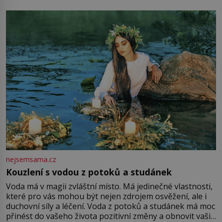
milostpaní. Stačí jenom na sukni,“ zhodnotí švadlena
množství růžového mušelínu. „Ošidili vás, podívejte.“
Vezme do ruky dřevěnou
nejsemsama.cz
Kouzlení s vodou z potoků a studánek
Voda má v magii zvláštní místo. Má jedinečné vlastnosti,
které pro vás mohou být nejen zdrojem osvěžení, ale i
duchovní síly a léčení. Voda z potoků a studánek má moc
přinést do vašeho života pozitivní změny a obnovit vaši