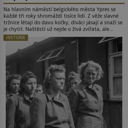
Na hlavním náměstí belgického města Ypres se
každé tři roky shromáždí tisíce lidí. Z věže slavné
tržnice létají do davu kočky, diváci jásají a snaží se
je chytit. Naštěstí už nejde o živá zvířata, ale
jenom o plyšové suvenýry. Kdysi to ale bylo jinak.
HISTORIE
Tato veselá podívaná připomíná jeden z
nejpodivnějších a zároveň nejkrutějších zvyků […]