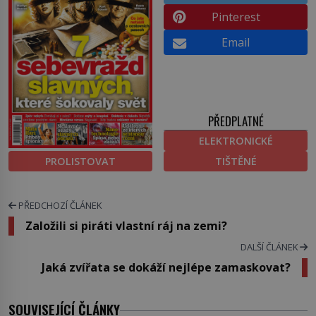
Pinterest
Email
PŘEDPLATNÉ
ELEKTRONICKÉ
PROLISTOVAT
TIŠTĚNÉ
PŘEDCHOZÍ ČLÁNEK
Založili si piráti vlastní ráj na zemi?
DALŠÍ ČLÁNEK
Jaká zvířata se dokáží nejlépe zamaskovat?
SOUVISEJÍCÍ ČLÁNKY