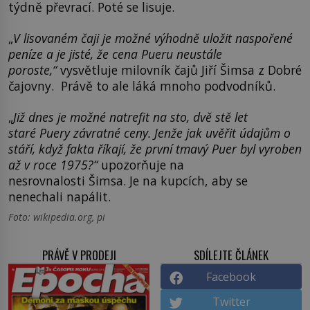
týdně převrací. Poté se lisuje.
„
V lisovaném čaji je možné výhodně uložit naspořené
peníze a je jisté, že cena
Pueru
neustále
poroste,
“
vysvětluje milovník čajů Jiří Šimsa z Dobré
čajovny. Právě to ale láká mnoho podvodníků.
„
Již dnes je možné natrefit na sto, dvě stě let
staré
Puery
závratné ceny. Jenže jak uvěřit údajům o
stáří, když fakta říkají, že první tmavý
Puer
byl vyroben
až v roce 1975?
“
upozorňuje na
nesrovnalosti Šimsa. Je na kupcích, aby se
nenechali napálit.
Foto: wikipedia.org, pi
PRÁVĚ V PRODEJI
SDÍLEJTE ČLÁNEK
Facebook
Twitter