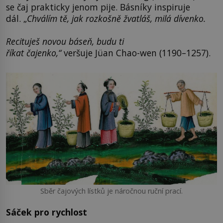
se čaj prakticky jenom pije. Básníky inspiruje
dál. „
Chválím tě, jak rozkošně žvatláš, milá dívenko.
Recituješ novou báseň, budu ti
říkat
čajenko
,
“
veršuje Jüan Chao-wen (1190–1257).
Sběr čajových lístků je náročnou ruční prací.
Sáček pro rychlost