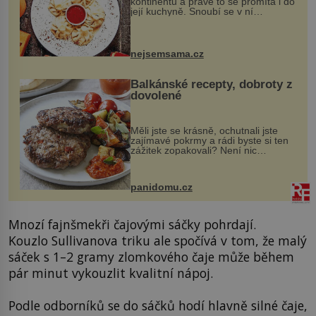
kontinentů a právě to se promítá i do
její kuchyně. Snoubí se v ní
evropské a asijské chutě a díky tomu
vznikají rozmanité a chuťově bohaté
pokrmy, které rozhodně st...
nejsemsama.cz
Balkánské recepty, dobroty z
dovolené
Měli jste se krásně, ochutnali jste
zajímavé pokrmy a rádi byste si ten
zážitek zopakovali? Není nic
snazšího. Pljeskavica (10 porcí)
Možná jste ji ochutnali na dovolené v
bývalé Jugoslávii, lze ji vi...
panidomu.cz
Mnozí fajnšmekři čajovými sáčky pohrdají.
Kouzlo Sullivanova triku ale spočívá v tom, že malý
sáček s 1–2 gramy zlomkového čaje může během
pár minut vykouzlit kvalitní nápoj.
Podle odborníků se do sáčků hodí hlavně silné čaje,