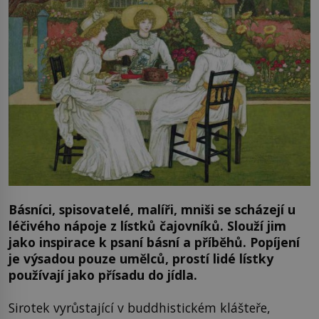
Básníci, spisovatelé, malíři, mniši se scházejí u
léčivého nápoje z lístků čajovníků. Slouží jim
jako inspirace k psaní básní a příběhů. Popíjení
je výsadou pouze umělců, prostí lidé lístky
používají jako přísadu do jídla.
Sirotek vyrůstající v buddhistickém klášteře,