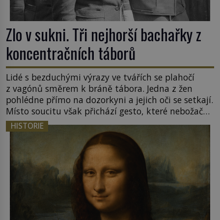
Zlo v sukni. Tři nejhorší bachařky z
koncentračních táborů
Lidé s bezduchými výrazy ve tvářích se plahočí
z vagónů směrem k bráně tábora. Jedna z žen
pohlédne přímo na dozorkyni a jejich oči se setkají.
Místo soucitu však přichází gesto, které nebožačku
posílá rovnou do plynové komory. Jména jako
HISTORIE
Rudolf Höss (1901–1947), Josef Mengele (1911–
1979) či Heinrich Himmler (1900–1945) zná každý,
o koho se historie jen otřela. Jenže […]