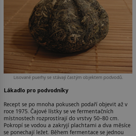
Lisované puerhy se stávají častým objektem podvodů.
Lákadlo pro podvodníky
Recept se po mnoha pokusech podaří objevit až v
roce 1975. Čajové lístky se ve fermentačních
místnostech rozprostírají do vrstvy 50–80 cm.
Pokropí se vodou a zakryjí plachtami a dva měsíce
se ponechají ležet. Během fermentace se jednou