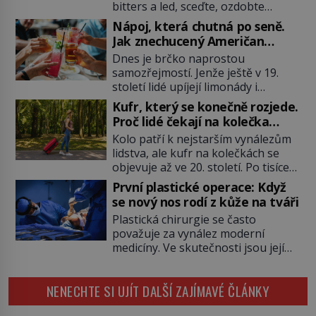
bitters a led, sceďte, ozdobte
koktejlovou třešinkou a tadá…
Nápoj, která chutná po seně.
Manhattan je tu! A pokud to má být
Jak znechucený Američan
skutečně on, dejte si pozor, ať
vymyslel brčko
Dnes je brčko naprostou
místo klasické americké rye
samozřejmostí. Jenže ještě v 19.
whiskey či klidně bourbonu
století lidé upíjejí limonády i
nepoužijete skotskou whisku. Co
koktejly dutými stébly žita nebo
se stane? Inu, koktejl bude stále
Kufr, který se konečně rozjede.
žitné slámy. Fungují sice dobře,
skvělý, ale už to nebude
Proč lidé čekají na kolečka
mají ale jednu nepříjemnou
Manhattan ale […]
téměř pět tisíc let?
Kolo patří k nejstarším vynálezům
vlastnost po chvíli se rozmáčejí a
lidstva, ale kufr na kolečkách se
nápoji dodávají travnatou příchuť.
objevuje až ve 20. století. Po tisíce
Právě tahle drobná nepříjemnost
let lidé vláčejí těžká zavazadla v
přivede amerického výrobce
První plastické operace: Když
rukou, na zádech nebo je nakládají
cigaretových náustků k nápadu,
se nový nos rodí z kůže na tváři
na povozy. Stačí přitom jediný
který změní způsob pití po celém
Plastická chirurgie se často
nápad, připevnit ke kufru kolečka.
[…]
považuje za vynález moderní
Jenže právě ten nikdo dlouho
medicíny. Ve skutečnosti jsou její
nedostane. Až jednou se na letišti
kořeny staré více než dva a půl
ozve věta, která změní […]
tisíce let. V dobách, kdy ještě
NENECHTE SI UJÍT DALŠÍ ZAJÍMAVÉ ČLÁNKY
neexistují antibiotika ani anestezie,
se odvážní lékaři pokoušejí vracet