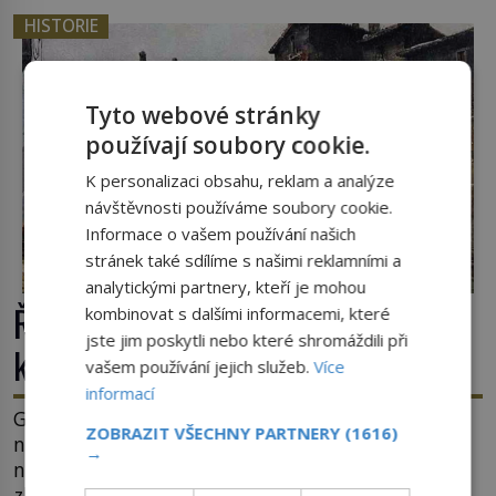
HISTORIE
Tyto webové stránky
používají soubory cookie.
K personalizaci obsahu, reklam a analýze
návštěvnosti používáme soubory cookie.
Informace o vašem používání našich
stránek také sdílíme s našimi reklamními a
analytickými partnery, kteří je mohou
Římské ghetto: Místo, kam papež
kombinovat s dalšími informacemi, které
jste jim poskytli nebo které shromáždili při
kamenem dohodil
vašem používání jejich služeb.
Více
informací
Ghetto je část města, kde musí žít, většinou
ZOBRAZIT VŠECHNY PARTNERY
(1616)
nedobrovolně, náboženská, rasová nebo
→
národnostní menšina obyvatel. Bohaté historické
zkušenosti mají s takovým životem Židé. Už od