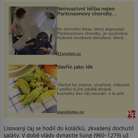
Neinvazivní léčba nejen
Parkinsonovy choroby
pomocí ultrazvukové
„helmy“
Ke zmírnění třesu, který doprovází
Parkinsonovu chorobu, je využívána
hluboká mozková stimulace, která
však vyžaduje vysoce invazivní
zákrok. Ultrazvuk zase není vhodný
k dostatečně přesnému zacílení ...
21stoleti.cz
Vavřín jako lék
Všichni ho známe, císařové, vítězové
i umělci si jím zdobili skráně,
kuchařky bez něj neuvaří, a to ještě
nevíte, že bobkový list může výrazně
zmírnit některé naše neduhy.
Obsahuje v malém množství ně...
panidomu.cz
Lisovaný čaj se hodil do koláčků, zkvašený dochutil
saláty. V době vlády dynastie Sung (960–1279) už