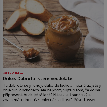
lidem tváře znetvořené válkou,
tresty nebo nehodami. Jejich
metody jsou překvapivě
promyšlené a některé principy
používají chirurgové dodnes. Úplně
první […]
panidomu.cz
Dulce: Dobrota, které neodoláte
Ta dobrota se jmenuje dulce de leche a možná už jste ji
objevili v obchodech. Ale nepochybujte o tom, že doma
připravená bude ještě lepší. Název je španělský a
znamená jednoduše „mléčná sladkost“. Původ ovšem
není úplně jednoznačný, o autorství této receptury se