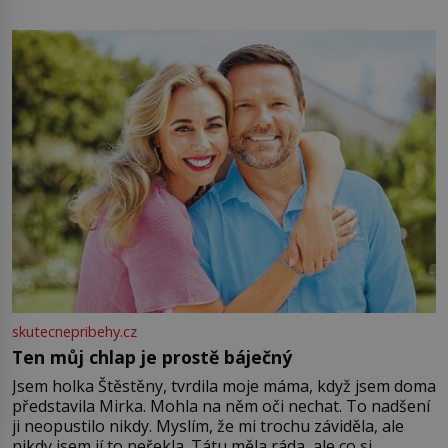
energii. Využitím těchto přírodních zdrojů v magii
můžete obohatit své rituály a přinést do svého života
větší harmonii a klid. Je důležité
skutecnepribehy.cz
Ten můj chlap je prostě báječný
Jsem holka Štěstěny, tvrdila moje máma, když jsem doma
představila Mirka. Mohla na něm oči nechat. To nadšení
ji neopustilo nikdy. Myslím, že mi trochu záviděla, ale
nikdy jsem jí to neřekla. Tátu měla ráda, ale co si