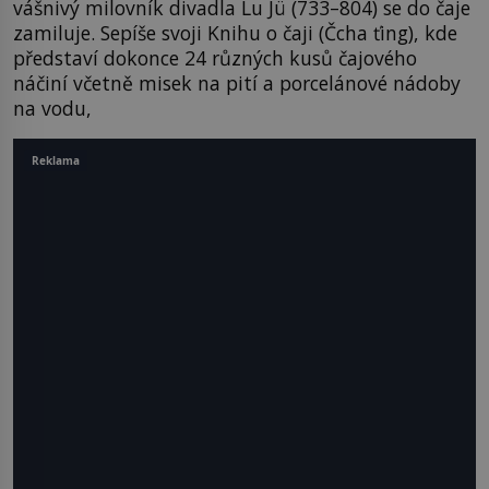
vášnivý milovník divadla Lu Jü (733–804) se do čaje
zamiluje. Sepíše svoji Knihu o čaji (Čcha ťing), kde
představí dokonce 24 různých kusů čajového
náčiní včetně misek na pití a porcelánové nádoby
na vodu,
Reklama