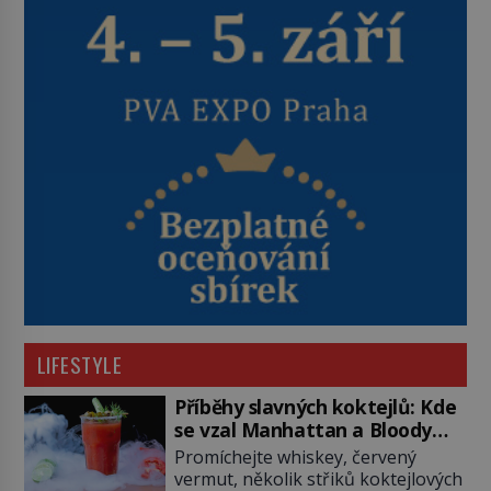
LIFESTYLE
Příběhy slavných koktejlů: Kde
se vzal Manhattan a Bloody
Mary?
Promíchejte whiskey, červený
vermut, několik střiků koktejlových