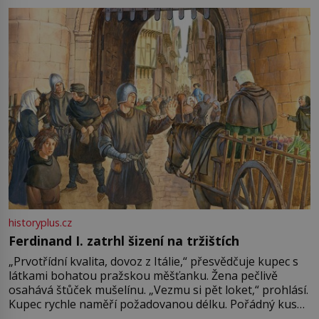
pře hned několik latinskoamerických zemí a k tomu
Francie, kde se traduje,
historyplus.cz
Ferdinand I. zatrhl šizení na tržištích
„Prvotřídní kvalita, dovoz z Itálie,“ přesvědčuje kupec s
látkami bohatou pražskou měšťanku. Žena pečlivě
osahává štůček mušelínu. „Vezmu si pět loket,“ prohlásí.
Kupec rychle naměří požadovanou délku. Pořádný kus
mu přitom zůstane za prsty… „Na šaty ho bude málo,