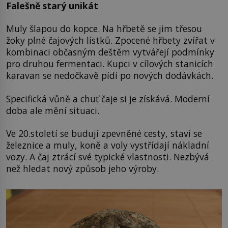
Falešně starý unikát
Muly šlapou do kopce. Na hřbetě se jim třesou
žoky plné čajových lístků. Zpocené hřbety zvířat v
kombinaci občasným deštěm vytvářejí podmínky
pro druhou fermentaci. Kupci v cílových stanicích
karavan se nedočkavě pídí po nových dodávkách.
Specifická vůně a chuť čaje si je získává. Moderní
doba ale mění situaci.
Ve 20.století se budují zpevněné cesty, staví se
železnice a muly, koně a voly vystřídají nákladní
vozy. A čaj ztrácí své typické vlastnosti. Nezbývá
než hledat nový způsob jeho výroby.