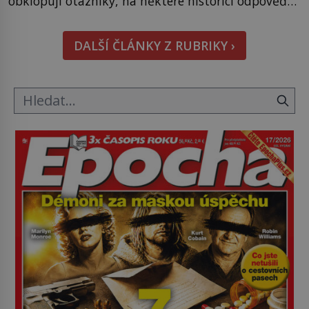
obklopují otazníky, na některé historici odpověď
objeví, jiné zůstanou nezodpovězené. Kam si ji
pověsil Napoleon? Samotný císař Napoleon
DALŠÍ ČLÁNKY Z RUBRIKY ›
Bonaparte (1769–1821) má pro malbu slabost, a
tak si ji ještě jako první konzul přemístí do své
ložnice v Tuilerisjkém […]