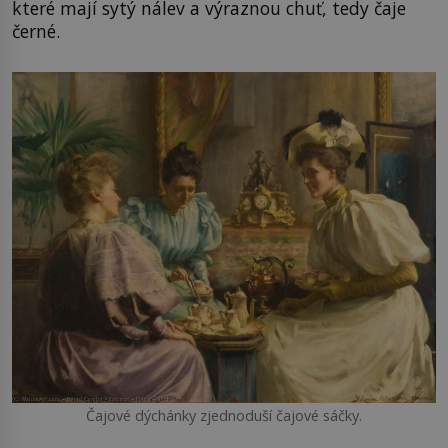
které mají sytý nálev a výraznou chuť, tedy čaje
černé.
Čajové dýchánky zjednoduší čajové sáčky.