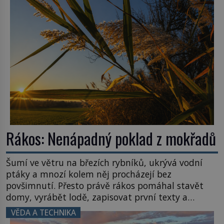
zvládnou jen představitelné věci. Na malé kousky
Název: Columbia První […]
Rákos: Nenápadný poklad z mokřadů
Šumí ve větru na březích rybníků, ukrývá vodní
ptáky a mnozí kolem něj procházejí bez
povšimnutí. Přesto právě rákos pomáhal stavět
domy, vyrábět lodě, zapisovat první texty a
inspiroval řadu pověstí. Tato skromná, ale
VĚDA A TECHNIKA
užitečná rostlina provází člověka už tisíce let.