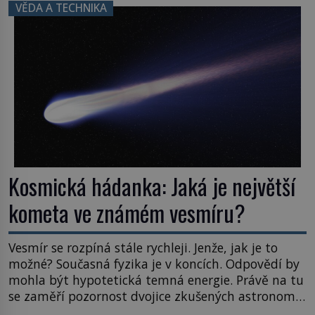
právě tady vědci objevují organismy, které
VĚDA A TECHNIKA
posouvají hranice života. Každý nový nález mění
naše představy o tom, co všechno dokáže příroda a
napovídá, kde bychom jednou […]
Kosmická hádanka: Jaká je největší
kometa ve známém vesmíru?
Vesmír se rozpíná stále rychleji. Jenže, jak je to
možné? Současná fyzika je v koncích. Odpovědí by
mohla být hypotetická temná energie. Právě na tu
se zaměří pozornost dvojice zkušených astronomů.
Namísto ní ale objeví něco mnohem