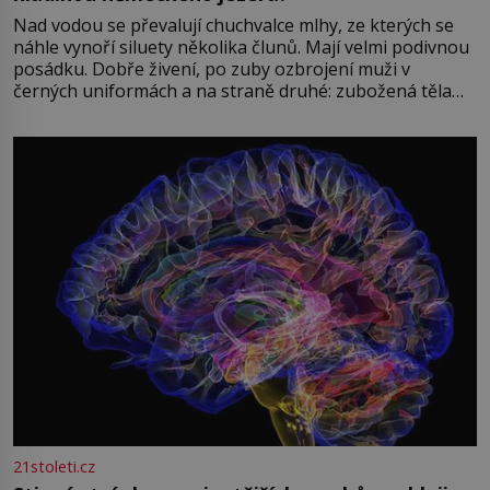
Nad vodou se převalují chuchvalce mlhy, ze kterých se
náhle vynoří siluety několika člunů. Mají velmi podivnou
posádku. Dobře živení, po zuby ozbrojení muži v
černých uniformách a na straně druhé: zubožená těla
oblečená v chatrných vězeňských hadrech. Co tato
přízračná scéna znamená? Je jaro roku 1945, druhá
světová válka se chýlí ke konci. Jezero Stolpsee
21stoleti.cz