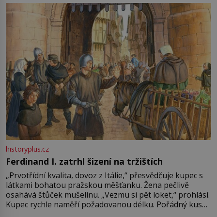
pře hned několik latinskoamerických zemí a k tomu
Francie, kde se traduje,
historyplus.cz
Ferdinand I. zatrhl šizení na tržištích
„Prvotřídní kvalita, dovoz z Itálie,“ přesvědčuje kupec s
látkami bohatou pražskou měšťanku. Žena pečlivě
osahává štůček mušelínu. „Vezmu si pět loket,“ prohlásí.
Kupec rychle naměří požadovanou délku. Pořádný kus
mu přitom zůstane za prsty… „Na šaty ho bude málo,