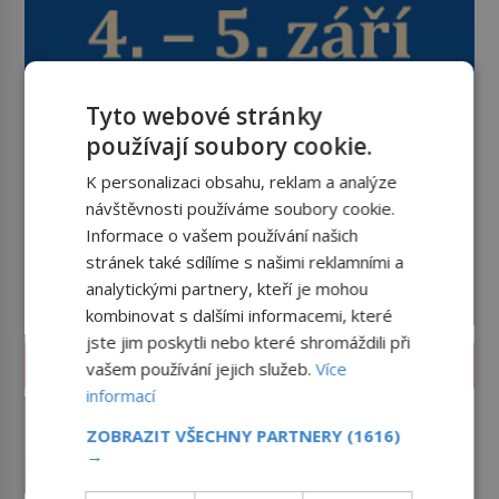
Tyto webové stránky
používají soubory cookie.
K personalizaci obsahu, reklam a analýze
návštěvnosti používáme soubory cookie.
Informace o vašem používání našich
stránek také sdílíme s našimi reklamními a
analytickými partnery, kteří je mohou
kombinovat s dalšími informacemi, které
jste jim poskytli nebo které shromáždili při
ZÁHADY A TAJEMSTVÍ
vašem používání jejich služeb.
Více
informací
Klenot skrytý pod podlahou:
Jak se unikátní románský
ZOBRAZIT VŠECHNY PARTNERY
(1616)
poklad dostal do zapadlého
→
Příběh relikviáře svatého Maura
Bečova?
dodnes fascinuje historiky i