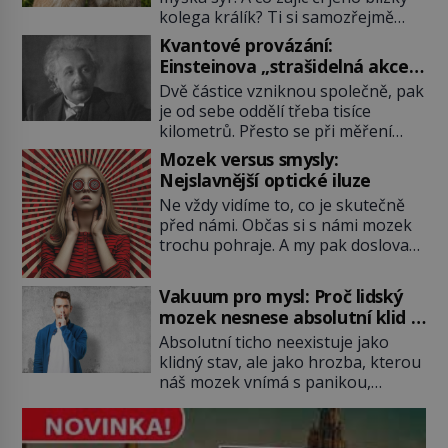
kolega králík? Ti si samozřejmě
pochutnají na mrkvi! Proč jsou
Kvantové provázání:
podobné představy o potravě
Einsteinova „strašidelná akce
zvířat často spíš mýty? Pokud máte
na dálku“ dál mate i fascinuje
Dvě částice vzniknou společně, pak
doma králíka, mrkev mu dát
vědce
je od sebe oddělí třeba tisíce
můžete. A nejspíš mu i bude
kilometrů. Přesto se při měření
chutnat, ovšem měl by ji mít jen
chovají, jako by mezi nimi
jako občasný pamlsek. […]
Mozek versus smysly:
existovalo neviditelné pouto. Albert
Nejslavnější optické iluze
Einstein tomu s jistou dávkou
Ne vždy vidíme to, co je skutečně
ironie říká „strašidelná akce na
před námi. Občas si s námi mozek
dálku“ a dlouhá desetiletí věří, že
trochu pohraje. A my pak doslova
musí existovat jednodušší
nevěříme vlastním očím! Jak
vysvětlení. Moderní experimenty
vznikají ty nejpodivnější optické
však ukazují, že kvantový svět
Vakuum pro mysl: Proč lidský
iluze? Soustřeď se na to hlavní!
funguje jinak, než […]
mozek nesnese absolutní klid a
TROXLERŮV EFEKT Náš mozek
začne si vymýšlet horory
Absolutní ticho neexistuje jako
zvládne zpracovat hodně informací.
klidný stav, ale jako hrozba, kterou
Všechny na světě ale nikoliv, musí
náš mozek vnímá s panikou,
si vybírat! Jak to dělá? Když se […]
protože bez vnějších podnětů
začne okamžitě produkovat vlastní
děsivé iluze. Představte si místnost,