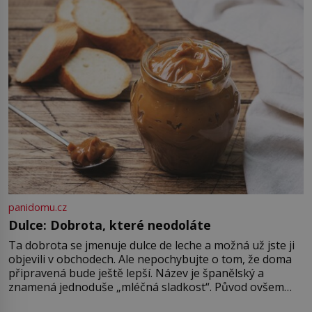
byl jen životem unavený a drogou
ovládaný muž? Marcus Aurelius byl
zastáncem stoicismu, učení, […]
panidomu.cz
Dulce: Dobrota, které neodoláte
Ta dobrota se jmenuje dulce de leche a možná už jste ji
objevili v obchodech. Ale nepochybujte o tom, že doma
připravená bude ještě lepší. Název je španělský a
znamená jednoduše „mléčná sladkost“. Původ ovšem
není úplně jednoznačný, o autorství této receptury se