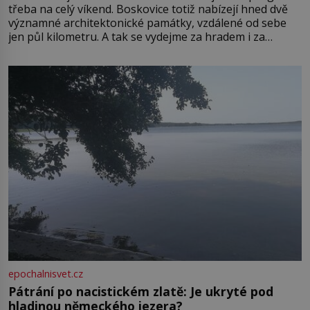
třeba na celý víkend. Boskovice totiž nabízejí hned dvě
významné architektonické památky, vzdálené od sebe
jen půl kilometru. A tak se vydejme za hradem i za
zámkem do krásné jihomoravské krajiny. Trhová osada
Boskovice na okraji Drahanské vrchoviny vznikla někdy
ve13. století, a už v roce 1313 kronikáři zaznamenali
epochalnisvet.cz
Pátrání po nacistickém zlatě: Je ukryté pod
hladinou německého jezera?