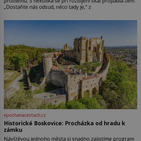
problémů. S několika se při rozbíjení skal propadla zem.
„Dostaňte nás odsud, něco tady je,“ z
epochanacestach.cz
Historické Boskovice: Procházka od hradu k
zámku
Návštěvou jednoho města si snadno zajistíme program