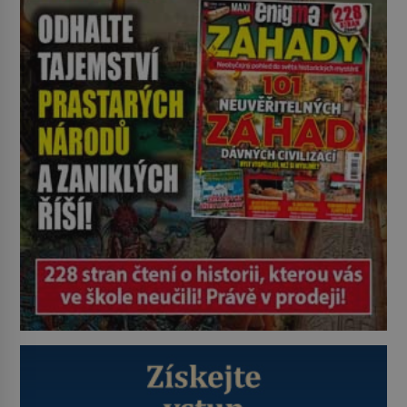
kde zmizí veškerý šum světa. Žádné
auta, žádný šepot, nic. Místo
vytoužené oázy klidu však
okamžitě nastoupí hluboké
znepokojení. Lidská mysl je totiž
evolučně nastavena na neustálý
[…]