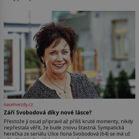
pamatuji, tak jsme s Mirkem byli zamilovaní mnohem víc.
Jsme spolu moc rádi Tehdy byla jiná doba, když
nasehvezdy.cz
Září Svobodová díky nové lásce?
Přestože jí osud připravil až příliš kruté momenty, nikdy
nepřestala věřit, že bude znovu šťastná. Sympatická
herečka ze seriálu Ulice Ilona Svobodová (64) se má už