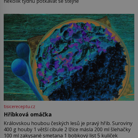
několik týdnů potkávat se stejně
tisicereceptu.cz
Hříbková omáčka
Královskou houbou českých lesů je pravý hřib. Suroviny
400 g houby 1 větší cibule 2 lžíce másla 200 ml šlehačky
100 ml zakysané smetana 1 bobkový list 5 kuliček