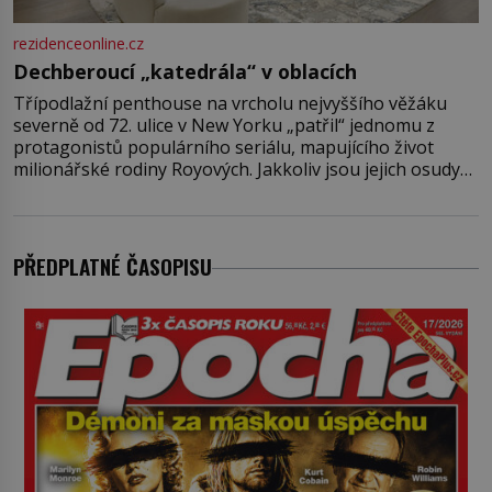
rezidenceonline.cz
Dechberoucí „katedrála“ v oblacích
Třípodlažní penthouse na vrcholu nejvyššího věžáku
severně od 72. ulice v New Yorku „patřil“ jednomu z
protagonistů populárního seriálu, mapujícího život
milionářské rodiny Royových. Jakkoliv jsou jejich osudy
fiktivní, nemovitosti, v nichž „žijí“, jsou velmi reálné.
Ohromující luxusní byt s pěti ložnicemi, čtyřmi
koupelnami a výhledem na Husdon Yards je přitom
jenom jednou z nemovitostí
PŘEDPLATNÉ ČASOPISU