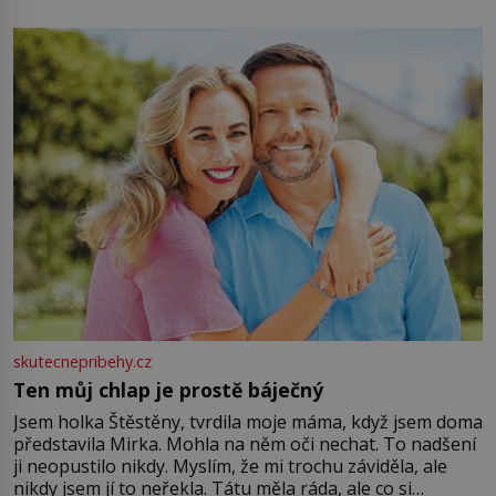
energii. Využitím těchto přírodních zdrojů v magii
můžete obohatit své rituály a přinést do svého života
větší harmonii a klid. Je důležité
skutecnepribehy.cz
Ten můj chlap je prostě báječný
Jsem holka Štěstěny, tvrdila moje máma, když jsem doma
představila Mirka. Mohla na něm oči nechat. To nadšení
ji neopustilo nikdy. Myslím, že mi trochu záviděla, ale
nikdy jsem jí to neřekla. Tátu měla ráda, ale co si