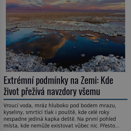
Většina lidí vnímá rákos jen jako obyčejnou kulisu
letního koupání. Stačí se však podívat […]
Extrémní podmínky na Zemi: Kde
život přežívá navzdory všemu
Vroucí voda, mráz hluboko pod bodem mrazu,
kyseliny, smrtící tlak i pouště, kde celé roky
nespadne jediná kapka deště. Na první pohled
místa, kde nemůže existovat vůbec nic. Přesto