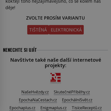
koktejl toho nejzajímavějšího, co se kolem nás
děje!
ZVOLTE PROSÍM VARIANTU
TIŠTĚNÁ
ELEKTRONICKÁ
NENECHTE SI UJÍT
Navštivte také naše další internetové
projekty:
NašeHvězdy.cz
SkutečnéPříběhy.cz
EpochaNaCestach.cz
EpochálníSvět.cz
Epochaplus.cz
Enigmaplus.cz
TisíceReceptů.cz