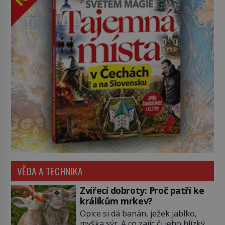
VĚDA A TECHNIKA
Zvířecí dobroty: Proč patří ke
králíkům mrkev?
Opice si dá banán, ježek jablko,
myška sýr. A co zajíc či jeho blízký