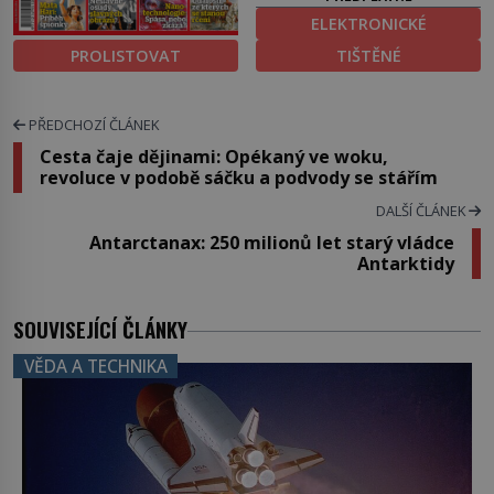
ELEKTRONICKÉ
PROLISTOVAT
TIŠTĚNÉ
PŘEDCHOZÍ ČLÁNEK
Cesta čaje dějinami: Opékaný ve woku,
revoluce v podobě sáčku a podvody se stářím
DALŠÍ ČLÁNEK
Antarctanax: 250 milionů let starý vládce
Antarktidy
SOUVISEJÍCÍ ČLÁNKY
VĚDA A TECHNIKA