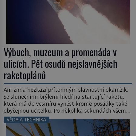
Výbuch, muzeum a promenáda v
ulicích. Pět osudů nejslavnějších
raketoplánů
Ani zima nezkazí přítomným slavnostní okamžik.
Se slunečními brýlemi hledí na startující raketu,
která má do vesmíru vynést kromě posádky také
obyčejnou učitelku. Po několika sekundách všem
ztuhnou úsměvy, stroj totiž exploduje. Jejich
VĚDA A TECHNIKA
konstrukce není z levného kraje, daňové
poplatníky stojí miliardy dolarů. Na druhou stranu