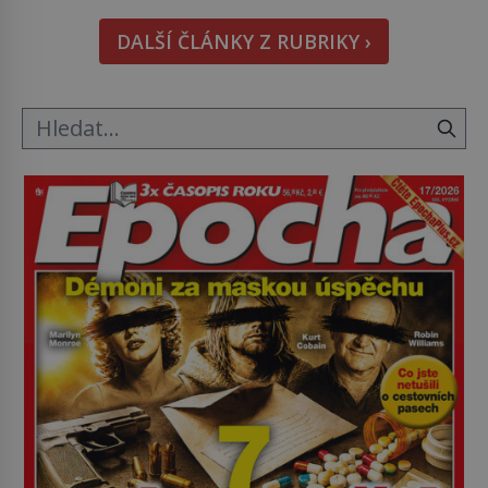
hmatatelnějšího. Naprosto rekordní kometu!
DALŠÍ ČLÁNKY Z RUBRIKY ›
Astronomové Pedro Bernardinelli a Gary Bernstein
mravenčí prací zkoumají archivní snímky v rámci
Průzkumu temné energie […]