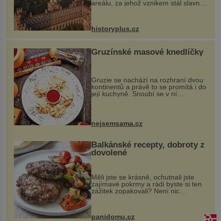
areálu, za jehož vznikem stál slavný
český architekt Josef Hlávka. Ten si
na něm dal mimořádně záležet. Jeho
stavební plány by při ...
historyplus.cz
Gruzínské masové knedlíčky
Gruzie se nachází na rozhraní dvou
kontinentů a právě to se promítá i do
její kuchyně. Snoubí se v ní
evropské a asijské chutě a díky tomu
vznikají rozmanité a chuťově bohaté
pokrmy, které rozhodně st...
nejsemsama.cz
Balkánské recepty, dobroty z
dovolené
Měli jste se krásně, ochutnali jste
zajímavé pokrmy a rádi byste si ten
zážitek zopakovali? Není nic
snazšího. Pljeskavica (10 porcí)
Možná jste ji ochutnali na dovolené v
bývalé Jugoslávii, lze ji vi...
panidomu.cz