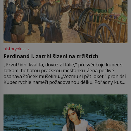
historyplus.cz
Ferdinand I. zatrhl šizení na tržištích
„Prvotřídní kvalita, dovoz z Itálie,“ přesvědčuje kupec s
látkami bohatou pražskou měšťanku. Žena pečlivě
osahává štůček mušelínu. „Vezmu si pět loket,“ prohlásí.
Kupec rychle naměří požadovanou délku. Pořádný kus
mu přitom zůstane za prsty… „Na šaty ho bude málo,
milostpaní. Stačí jenom na sukni,“ zhodnotí švadlena
množství růžového mušelínu. „Ošidili vás, podívejte.“
Vezme do ruky dřevěnou