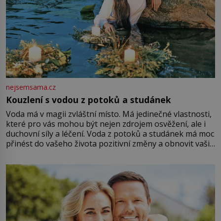
nejsemsama.cz
Kouzlení s vodou z potoků a studánek
Voda má v magii zvláštní místo. Má jedinečné vlastnosti,
které pro vás mohou být nejen zdrojem osvěžení, ale i
duchovní síly a léčení. Voda z potoků a studánek má moc
přinést do vašeho života pozitivní změny a obnovit vaši
energii. Využitím těchto přírodních zdrojů v magii
můžete obohatit své rituály a přinést do svého života
větší harmonii a klid. Je důležité