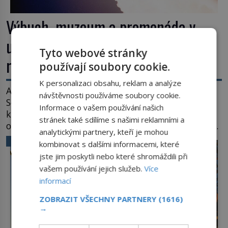
Výbuch, muzeum a promenáda v
ulicích. Pět osudů nejslavnějších
Tyto webové stránky
raketoplánů
používají soubory cookie.
K personalizaci obsahu, reklam a analýze
Ani zima nezkazí přítomným slavnostní okamžik.
návštěvnosti používáme soubory cookie.
Se slunečními brýlemi hledí na startující raketu,
Informace o vašem používání našich
která má do vesmíru vynést kromě posádky také
stránek také sdílíme s našimi reklamními a
obyčejnou učitelku. Po několika sekundách všem
analytickými partnery, kteří je mohou
ztuhnou úsměvy, stroj totiž exploduje. Jejich
VĚDA A TECHNIKA
kombinovat s dalšími informacemi, které
konstrukce není z levného kraje, daňové
jste jim poskytli nebo které shromáždili při
poplatníky stojí miliardy dolarů. Na druhou stranu
vašem používání jejich služeb.
Více
zvládnou jen představitelné věci. Na malé kousky
informací
Název: Columbia První […]
ZOBRAZIT VŠECHNY PARTNERY
(1616)
→