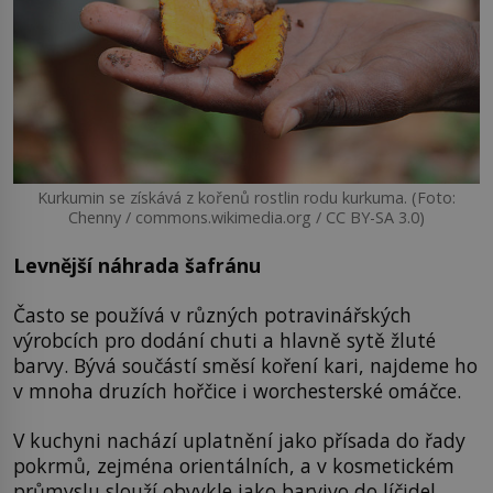
Kurkumin se získává z kořenů rostlin rodu kurkuma. (Foto:
Chenny / commons.wikimedia.org / CC BY-SA 3.0)
Levnější náhrada šafránu
Často se používá v různých potravinářských
výrobcích pro dodání chuti a hlavně sytě žluté
barvy. Bývá součástí směsí koření kari, najdeme ho
v mnoha druzích hořčice i worchesterské omáčce.
V kuchyni nachází uplatnění jako přísada do řady
pokrmů, zejména orientálních, a v kosmetickém
průmyslu slouží obvykle jako barvivo do líčidel.