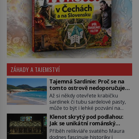
ZÁHADY A TAJEMSTVÍ
Tajemná Sardinie: Proč se na
tomto ostrově nedoporučuje
pytlovat „mořské brambory“?
Až si někdy otevřete krabičku
sardinek či tubu sardelové pasty,
může to být i lehké pozvání na
cestu do srdce Středozemního
Klenot skrytý pod podlahou:
moře, na ostrov hrdých Sardů.
Jak se unikátní románský
Věděli jste, že to byl právě italský
poklad dostal do zapadlého
Příběh relikviáře svatého Maura
ostrov Sardinie, jenž těmto
Bečova?
dodnes fascinuje historiky i
produktům moře propůjčil své