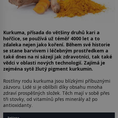
Kurkuma, přísada do většiny druhů kari a
hořčice, se používá už téměř 4000 let a to
zdaleka nejen jako koření. Během své historie
se stane barvivem i léčebným prostředkem a
také dnes na ni sázejí jak zdravotníci, tak také
vědci v oblasti nových technologií. Zajímá je
zejména sytě žlutý pigment kurkumin.
Rostliny rodu kurkuma jsou blízkými příbuznými
zázvoru. Lidé si je oblíbili díky obsahu mnoha
zdraví prospěšných složek. Těch mají v sobě přes
tři stovky, od vitamínů přes minerály až po
antioxidanty.
Reklama