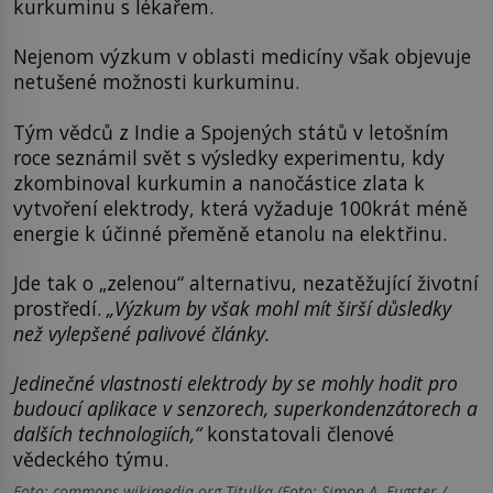
kurkuminu s lékařem.
Nejenom výzkum v oblasti medicíny však objevuje
netušené možnosti kurkuminu.
Tým vědců z Indie a Spojených států v letošním
roce seznámil svět s výsledky experimentu, kdy
zkombinoval kurkumin a nanočástice zlata k
vytvoření elektrody, která vyžaduje 100krát méně
energie k účinné přeměně etanolu na elektřinu.
Jde tak o „zelenou“ alternativu, nezatěžující životní
prostředí.
„Výzkum by však mohl mít širší důsledky
než vylepšené palivové články.
Jedinečné vlastnosti elektrody by se mohly hodit pro
budoucí aplikace v senzorech, superkondenzátorech a
dalších technologiích,“
konstatovali členové
vědeckého týmu.
Foto: commons.wikimedia.org Titulka (Foto: Simon A. Eugster /