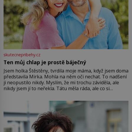
skutecnepribehy.cz
Ten můj chlap je prostě báječný
Jsem holka Štěstěny, tvrdila moje máma, když jsem doma
představila Mirka. Mohla na něm oči nechat. To nadšení
ji neopustilo nikdy. Myslím, že mi trochu záviděla, ale
nikdy jsem jí to neřekla. Tátu měla ráda, ale co si
pamatuji, tak jsme s Mirkem byli zamilovaní mnohem víc.
Jsme spolu moc rádi Tehdy byla jiná doba, když