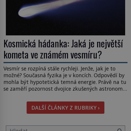
Kosmická hádanka: Jaká je největší
kometa ve známém vesmíru?
Vesmír se rozpíná stále rychleji. Jenže, jak je to
možné? Současná fyzika je v koncích. Odpovědí by
mohla být hypotetická temná energie. Právě na tu
se zaměří pozornost dvojice zkušených astronomů.
Namísto ní ale objeví něco mnohem
hmatatelnějšího. Naprosto rekordní kometu!
DALŠÍ ČLÁNKY Z RUBRIKY ›
Astronomové Pedro Bernardinelli a Gary Bernstein
mravenčí prací zkoumají archivní snímky v rámci
Průzkumu temné energie […]