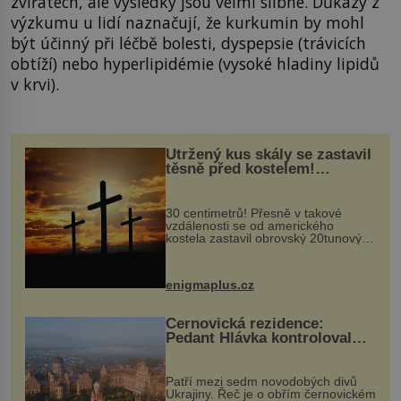
zvířatech, ale výsledky jsou velmi slibné. Důkazy z
výzkumu u lidí naznačují, že kurkumin by mohl
být účinný při léčbě bolesti, dyspepsie (trávicích
obtíží) nebo hyperlipidémie (vysoké hladiny lipidů
v krvi).
Utržený kus skály se zastavil
těsně před kostelem!
Ochránila ho boží síla?
30 centimetrů! Přesně v takové
vzdálenosti se od amerického
kostela zastavil obrovský 20tunový
balvan, který se v květnu 2014
nečekaně odtrhl od nedaleké skály
při její demolici. Podle místních stojí
enigmaplus.cz
...
Černovická rezidence:
Pedant Hlávka kontroloval
každou cihlu
Patří mezi sedm novodobých divů
Ukrajiny. Řeč je o obřím černovickém