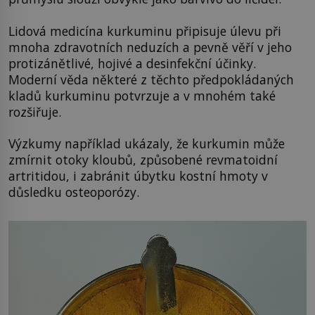
Lidová medicína kurkuminu připisuje úlevu při
mnoha zdravotních neduzích a pevně věří v jeho
protizánětlivé, hojivé a desinfekční účinky.
Moderní věda některé z těchto předpokládaných
kladů kurkuminu potvrzuje a v mnohém také
rozšiřuje.
Výzkumy například ukázaly, že kurkumin může
zmírnit otoky kloubů, způsobené revmatoidní
artritidou, i zabránit úbytku kostní hmoty v
důsledku osteoporózy.