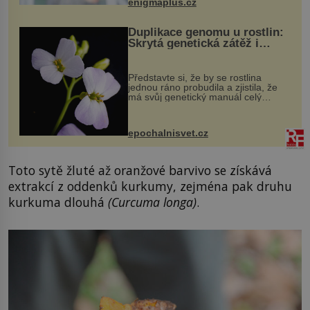
enigmaplus.cz
Duplikace genomu u rostlin:
Skrytá genetická zátěž i
evoluční výhoda
Představte si, že by se rostlina
jednou ráno probudila a zjistila, že
má svůj genetický manuál celý
dvakrát. Přesně to se občas v
přírodě stane – a podle nového
výzkumu to může být pro druhy
epochalnisvet.cz
vstupenka...
Toto sytě žluté až oranžové barvivo se získává
extrakcí z oddenků kurkumy, zejména pak druhu
kurkuma dlouhá
(Curcuma longa)
.