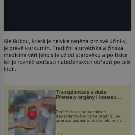
Ale látkou, která je nejvíce ceněná pro své účinky,
je právě kurkumin. Tradiční ajurvédská a čínská
medicína věří jeho síle už od starověku a po tisíce
let je rovněž součástí náboženských obřadů po celé
Indii.
Transplantace a duše.
Přenesly orgány i kousek
osobnosti dárce?
Ročně jsou v nemocnicích
transplantovány tisíce orgánů. Je-li
operace úspěšná, lidské tělo přijme
darovaný orgán za své a pacient
může vést plnohodnotný život. Ale co
když při transplantaci nepřijímám...