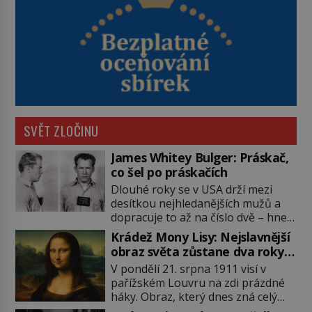
SVĚT ZLOČINU
James Whitey Bulger: Práskač,
co šel po práskačích
Dlouhé roky se v USA drží mezi
desítkou nejhledanějších mužů a
dopracuje to až na číslo dvě – hned
po Usámovi bin Ládinovi (1957–
Krádež Mony Lisy: Nejslavnější
2011). To je James „Whitey“ Bulger
obraz světa zůstane dva roky
(1929–2018) viněný ze spoluúčasti
nezvěstný
V pondělí 21. srpna 1911 visí v
na 19 vraždách, vydírání a lichvy. A
pařížském Louvru na zdi prázdné
samozřejmě, krom toho je ještě
háky. Obraz, který dnes zná celý
drogový dealer, který neváhá
svět, je pryč. Zpočátku si nikdo