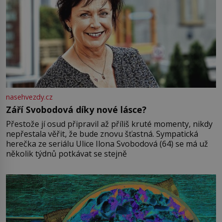
nasehvezdy.cz
Září Svobodová díky nové lásce?
Přestože jí osud připravil až příliš kruté momenty, nikdy
nepřestala věřit, že bude znovu šťastná. Sympatická
herečka ze seriálu Ulice Ilona Svobodová (64) se má už
několik týdnů potkávat se stejně