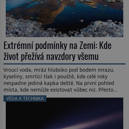
Extrémní podmínky na Zemi: Kde
život přežívá navzdory všemu
Vroucí voda, mráz hluboko pod bodem mrazu,
kyseliny, smrtící tlak i pouště, kde celé roky
nespadne jediná kapka deště. Na první pohled
místa, kde nemůže existovat vůbec nic. Přesto
právě tady vědci objevují organismy, které
VĚDA A TECHNIKA
posouvají hranice života. Každý nový nález mění
naše představy o tom, co všechno dokáže příroda a
napovídá, kde bychom jednou […]