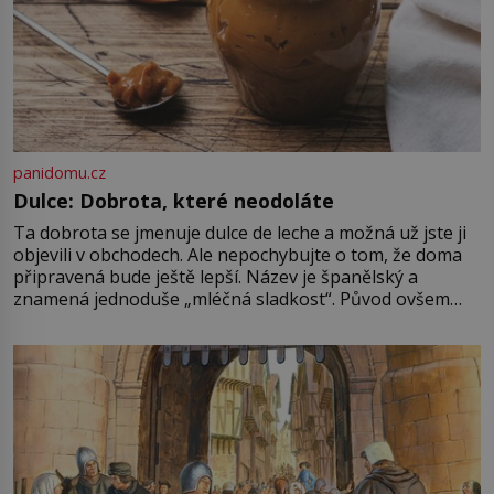
panidomu.cz
Dulce: Dobrota, které neodoláte
Ta dobrota se jmenuje dulce de leche a možná už jste ji
objevili v obchodech. Ale nepochybujte o tom, že doma
připravená bude ještě lepší. Název je španělský a
znamená jednoduše „mléčná sladkost“. Původ ovšem
není úplně jednoznačný, o autorství této receptury se
pře hned několik latinskoamerických zemí a k tomu
Francie, kde se traduje,