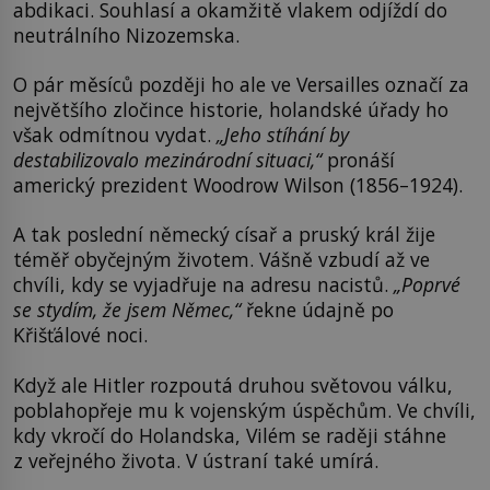
abdikaci. Souhlasí a okamžitě vlakem odjíždí do
neutrálního Nizozemska.
O pár měsíců později ho ale ve Versailles označí za
největšího zločince historie, holandské úřady ho
však odmítnou vydat.
„Jeho stíhání by
destabilizovalo mezinárodní situaci,“
pronáší
americký prezident Woodrow Wilson (1856–1924).
A tak poslední německý císař a pruský král žije
téměř obyčejným životem. Vášně vzbudí až ve
chvíli, kdy se vyjadřuje na adresu nacistů.
„Poprvé
se stydím, že jsem Němec,“
řekne údajně po
Křišťálové noci.
Když ale Hitler rozpoutá druhou světovou válku,
poblahopřeje mu k vojenským úspěchům. Ve chvíli,
kdy vkročí do Holandska, Vilém se raději stáhne
z veřejného života. V ústraní také umírá.