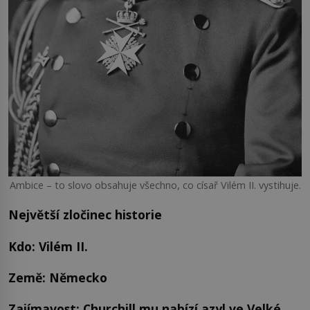
Ambice – to slovo obsahuje všechno, co císař Vilém II. vystihuje.
Největší zločinec historie
Kdo: Vilém II.
Země: Německo
Zajímavost: Churchill mu nabízí azyl ve Velké