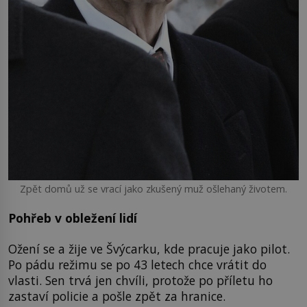
Zpět domů už se vrací jako zkušený muž ošlehaný životem.
Pohřeb v obležení lidí
Ožení se a žije ve Švýcarku, kde pracuje jako pilot.
Po pádu režimu se po 43 letech chce vrátit do
vlasti. Sen trvá jen chvíli, protože po příletu ho
zastaví policie a pošle zpět za hranice.