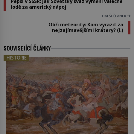
Pepsi v SSSR: Jak Sovětský svaz vymění válečné
lodě za americký nápoj
DALŠÍ ČLÁNEK
Obří meteority: Kam vyrazit za
nejzajímavějšími krátery? (I.)
SOUVISEJÍCÍ ČLÁNKY
HISTORIE