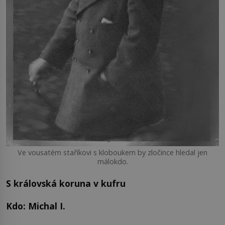
Ve vousatém staříkovi s kloboukem by zločince hledal jen
málokdo.
S královská koruna v kufru
Kdo: Michal I.