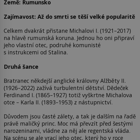
Země: Rumunsko
Zajímavost: Až do smrti se těší velké popularitě
Celkem dvakrát přistane Michalovi I. (1921–2017)
na hlavě rumunská koruna. Jednou ho oni připraví
jeho vlastní otec, podruhé komunisté
s instrukcemi od Stalina.
Druhá šance
Bratranec někdejší anglické královny Alžběty II.
(1926–2022) zažívá turbulentní dětství. Dědeček
Ferdinand I. (1865–1927) totiž vyškrtne Michalova
otce – Karla II. (1893–1953) z nástupnictví.
Důvodem jsou časté zálety, a tak je dalším na řadě
právě maličký princ. Moc má převzít před šestými
narozeninami, vládne za něj ale regentská vláda.
Na scénu se ale vrací jeho otec, který ho v roce