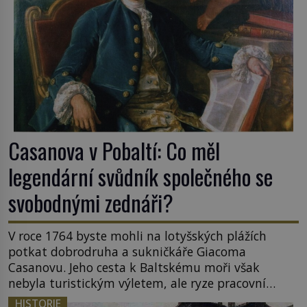
Casanova v Pobaltí: Co měl
legendární svůdník společného se
svobodnými zednáři?
V roce 1764 byste mohli na lotyšských plážích
potkat dobrodruha a sukničkáře Giacoma
Casanovu. Jeho cesta k Baltskému moři však
nebyla turistickým výletem, ale ryze pracovní
cestou se zištnými úmysly. Jaký cíl Casanova
HISTORIE