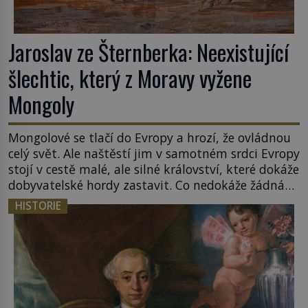
Jaroslav ze Šternberka: Neexistující
šlechtic, který z Moravy vyžene
Mongoly
Mongolové se tlačí do Evropy a hrozí, že ovládnou
celý svět. Ale naštěstí jim v samotném srdci Evropy
stojí v cestě malé, ale silné království, které dokáže
dobyvatelské hordy zastavit. Co nedokáže žádná
z asijských říší, co nedokážou Němci – to dokáže
HISTORIE
český král. Nebo že by ne? Mongolové od roku 1223
postupují podél Kaspického a Azovského moře, […]