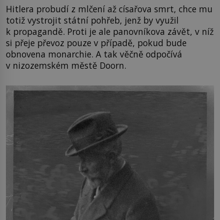
Hitlera probudí z mlčení až císařova smrt, chce mu
totiž vystrojit státní pohřeb, jenž by využil
k propagandě. Proti je ale panovníkova závět, v níž
si přeje převoz pouze v případě, pokud bude
obnovena monarchie. A tak věčně odpočívá
v nizozemském městě Doorn.