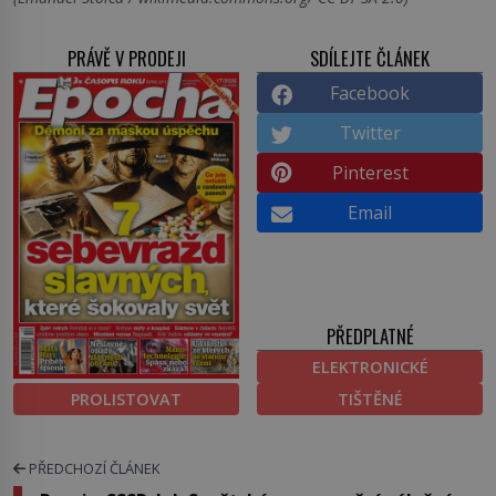
PRÁVĚ V PRODEJI
SDÍLEJTE ČLÁNEK
Facebook
Twitter
Pinterest
Email
PŘEDPLATNÉ
ELEKTRONICKÉ
PROLISTOVAT
TIŠTĚNÉ
PŘEDCHOZÍ ČLÁNEK