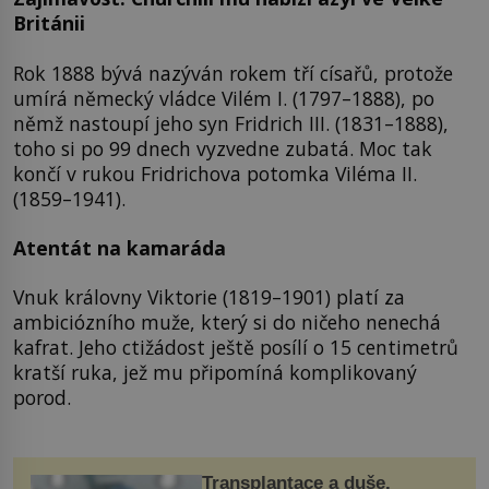
Británii
Rok 1888 bývá nazýván rokem tří císařů, protože
umírá německý vládce Vilém I. (1797–1888), po
němž nastoupí jeho syn Fridrich III. (1831–1888),
toho si po 99 dnech vyzvedne zubatá. Moc tak
končí v rukou Fridrichova potomka Viléma II.
(1859–1941).
Atentát na kamaráda
Vnuk královny Viktorie (1819–1901) platí za
ambiciózního muže, který si do ničeho nenechá
kafrat. Jeho ctižádost ještě posílí o 15 centimetrů
kratší ruka, jež mu připomíná komplikovaný
porod.
Transplantace a duše.