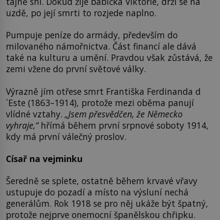
tajně sní. Dokud žije babička Viktorie, drží se na
uzdě, po její smrti to rozjede naplno.
Pumpuje peníze do armády, především do
milovaného námořnictva. Část financí ale dává
také na kulturu a umění. Pravdou však zůstává, že
zemi vžene do první světové války.
Výrazně jím otřese smrt Františka Ferdinanda d
´Este (1863–1914), protože mezi oběma panují
vlídné vztahy.
„Jsem přesvědčen, že Německo
vyhraje,“
hřímá během první srpnové soboty 1914,
kdy má první válečný proslov.
Císař na vejminku
Šeredně se splete, ostatně během krvavé vřavy
ustupuje do pozadí a místo na výsluní nechá
generálům. Rok 1918 se pro něj ukáže být špatný,
protože nejprve onemocní španělskou chřipku.