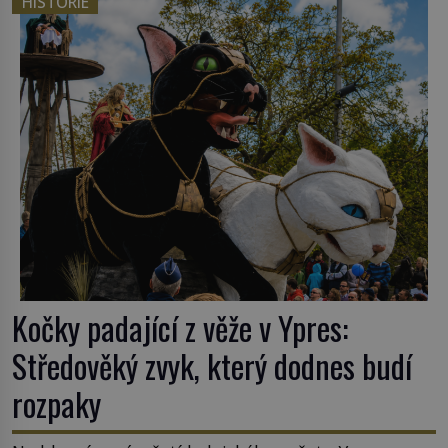
HISTORIE
nějakém žít. Mezi ty nejslavnější patří i římské
ghetto založené v roce 1555. Pokud jde o vztah
k Židům, nemá se Řím čím chlubit. […]
Kočky padající z věže v Ypres:
Středověký zvyk, který dodnes budí
rozpaky