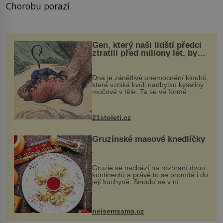
Chorobu porazí.
Gen, který naši lidští předci
ztratili před miliony let, by
mohl pomoci s léčbou
„nemoci králů“
Dna je zánětlivé onemocnění kloubů,
které vzniká kvůli nadbytku kyseliny
močové v těle. Ta se ve formě
krystalků ukládá v blízkosti kloubů,
nejčastěji přitom postihuje palce na
nohou, a způsobuje bole...
21stoleti.cz
Gruzínské masové knedlíčky
Gruzie se nachází na rozhraní dvou
kontinentů a právě to se promítá i do
její kuchyně. Snoubí se v ní
evropské a asijské chutě a díky tomu
vznikají rozmanité a chuťově bohaté
pokrmy, které rozhodně st...
nejsemsama.cz