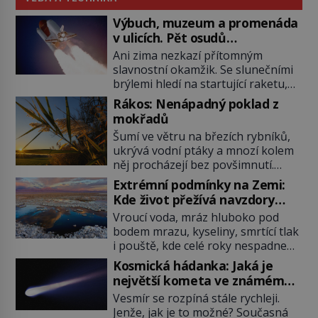
Výbuch, muzeum a promenáda
v ulicích. Pět osudů
nejslavnějších raketoplánů
Ani zima nezkazí přítomným
slavnostní okamžik. Se slunečními
brýlemi hledí na startující raketu,
která má do vesmíru vynést kromě
Rákos: Nenápadný poklad z
posádky také obyčejnou učitelku.
mokřadů
Po několika sekundách všem
Šumí ve větru na březích rybníků,
ztuhnou úsměvy, stroj totiž
ukrývá vodní ptáky a mnozí kolem
exploduje. Jejich konstrukce není
něj procházejí bez povšimnutí.
z levného kraje, daňové poplatníky
Přesto právě rákos pomáhal stavět
stojí miliardy dolarů. Na druhou
Extrémní podmínky na Zemi:
domy, vyrábět lodě, zapisovat první
stranu zvládnou jen představitelné
Kde život přežívá navzdory
texty a inspiroval řadu pověstí.
věci. Na malé kousky Název:
všemu
Vroucí voda, mráz hluboko pod
Tato skromná, ale užitečná
Columbia První […]
bodem mrazu, kyseliny, smrtící tlak
rostlina provází člověka už tisíce
i pouště, kde celé roky nespadne
let. Většina lidí vnímá rákos jen jako
jediná kapka deště. Na první
obyčejnou kulisu letního koupání.
Kosmická hádanka: Jaká je
pohled místa, kde nemůže
Stačí se však podívat […]
největší kometa ve známém
existovat vůbec nic. Přesto právě
vesmíru?
Vesmír se rozpíná stále rychleji.
tady vědci objevují organismy,
Jenže, jak je to možné? Současná
které posouvají hranice života.