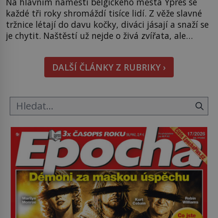
Na hlavním náměstí belgického města Ypres se
každé tři roky shromáždí tisíce lidí. Z věže slavné
tržnice létají do davu kočky, diváci jásají a snaží se
je chytit. Naštěstí už nejde o živá zvířata, ale
jenom o plyšové suvenýry. Kdysi to ale bylo jinak.
Tato veselá podívaná připomíná jeden z
DALŠÍ ČLÁNKY Z RUBRIKY ›
nejpodivnějších a zároveň nejkrutějších zvyků […]