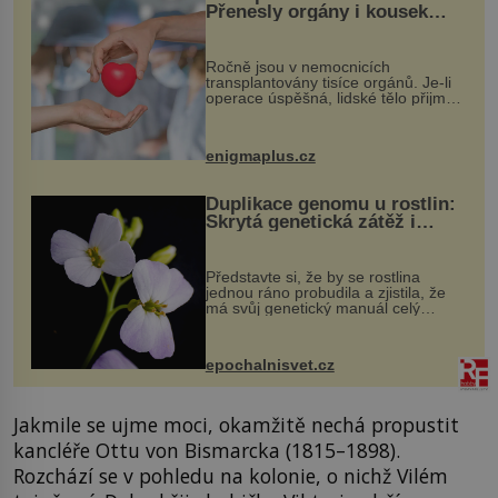
Přenesly orgány i kousek
osobnosti dárce?
Ročně jsou v nemocnicích
transplantovány tisíce orgánů. Je-li
operace úspěšná, lidské tělo přijme
darovaný orgán za své a pacient
může vést plnohodnotný život. Ale co
když při transplantaci nepřijímám...
enigmaplus.cz
Duplikace genomu u rostlin:
Skrytá genetická zátěž i
evoluční výhoda
Představte si, že by se rostlina
jednou ráno probudila a zjistila, že
má svůj genetický manuál celý
dvakrát. Přesně to se občas v
přírodě stane – a podle nového
výzkumu to může být pro druhy
epochalnisvet.cz
vstupenka...
Jakmile se ujme moci, okamžitě nechá propustit
kancléře Ottu von Bismarcka (1815–1898).
Rozchází se v pohledu na kolonie, o nichž Vilém