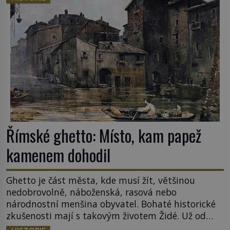
sledoval, když se například procházel uličkami
lotyšské Rigy? Casanova v Pobaltí kontaktoval
tamní zednářské lóže. Nebyl v této oblasti žádným
nováčkem, protože do zednářské […]
Římské ghetto: Místo, kam papež
kamenem dohodil
Ghetto je část města, kde musí žít, většinou
nedobrovolně, náboženská, rasová nebo
národnostní menšina obyvatel. Bohaté historické
zkušenosti mají s takovým životem Židé. Už od
středověku jsou totiž v každou chvíli nuceni v