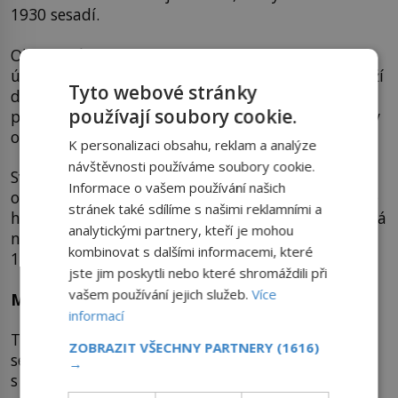
1930 sesadí.
Obyvatelům totiž naslibuje, že zvládne vyřešit
útrapy vzniklé hospodářskou krizí. Na trůně vydrží
Tyto webové stránky
do září 1940, tehdy Rumunsku fakticky šéfuje
používají soubory cookie.
premiér Ion Antonescu (1882–1946), velký Hitlerův
obdivovatel.
K personalizaci obsahu, reklam a analýze
návštěvnosti používáme soubory cookie.
Svrhne krále a na jeho místo nainstaluje
Informace o vašem používání našich
osmnáctiletého Michala, o němž je přesvědčen, že
stránek také sdílíme s našimi reklamními a
ho bude ovládat jako loutku. Rumunsko se přidává
analytickými partnery, kteří je mohou
na stranu nacistů, sám král dokonce během roku
kombinovat s dalšími informacemi, které
1941 poobědvá s Hitlerem.
jste jim poskytli nebo které shromáždili při
vašem používání jejich služeb.
Více
Monarcha v sovětském satelitu
informací
Tomu se aristokrat příliš nezamlouvá. Jeho obavy
ZOBRAZIT VŠECHNY PARTNERY
(1616)
se potvrdí v srpnu 1944, kdy se vládce spřáhne
→
s partyzány a společnými silami svrhnou