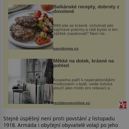
Balkánské recepty, dobroty z
dovolené
Měli jste se krásně, ochutnali jste
zajímavé pokrmy a rádi byste si ten
zážitek zopakovali? Není nic
snazšího. Pljeskavica (10 porcí)
Možná jste ji ochutnali na dovolené v
bývalé Jugoslávii, lze ji vi...
panidomu.cz
Měkké na dotek, krásné na
pohled
Koupelna patří k nejatraktivnějším
místnostem v bytě, vedle ložnice
slouží jako místo pro relaxaci a
odpočinek. Koupelnový textil –
ručníky, osušky a koberečky –
mohou jako mávnutím kouzelného
rezidenceonline.cz
proutku...
Stejně úspěšný není proti povstání z listopadu
1918. Armáda i obyčejní obyvatelé volají po jeho