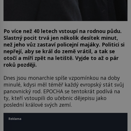
Po více než 40 letech vstoupí na rodnou půdu.
Slastný pocit trvá jen několik desítek minut,
než jeho vůz zastaví policejní majáky. Politici si
nepřejí, aby se král do země vrátil, a tak se
otočí a míří zpět na letiště. Vyjde to až o pár
roků později.
Dnes jsou monarchie spíše vzpomínkou na doby
minulé, kdysi měl téměř každý evropský stát svůj
panovnický rod. EPOCHA se tentokrát podívá na
ty, kteří vstoupili do učebnic dějepisu jako
poslední králové svých zemí.
Reklama