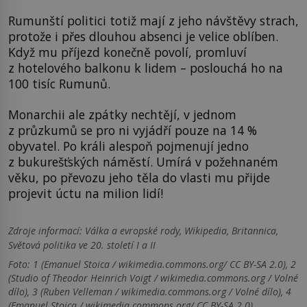
Rumunští politici totiž mají z jeho návštěvy strach,
protože i přes dlouhou absenci je velice oblíben.
Když mu příjezd konečně povolí, promluví
z hotelového balkonu k lidem – poslouchá ho na
100 tisíc Rumunů.
Monarchii ale zpátky nechtějí, v jednom
z průzkumů se pro ni vyjádří pouze na 14 %
obyvatel. Po králi alespoň pojmenují jedno
z bukurešťských náměstí. Umírá v požehnaném
věku, po převozu jeho těla do vlasti mu přijde
projevit úctu na milion lidí!
Zdroje informací:
Válka a evropské rody, Wikipedia, Britannica,
Světová politika ve 20. století I a II
Foto: 1 (Emanuel Stoica / wikimedia.commons.org/ CC BY-SA 2.0), 2
(Studio of Theodor Heinrich Voigt / wikimedia.commons.org / Volné
dílo), 3 (Ruben Velleman / wikimedia.commons.org / Volné dílo), 4
(Emanuel Stoica / wikimedia.commons.org/ CC BY-SA 2.0)