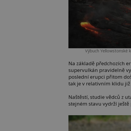
Výbuch Yellowstonské ka
Na základě předchozích er
supervulkán pravidelně vy
poslední erupci přitom doš
tak je v relativním klidu j
Naštěstí, studie vědců z ut
stejném stavu vydrží ještě