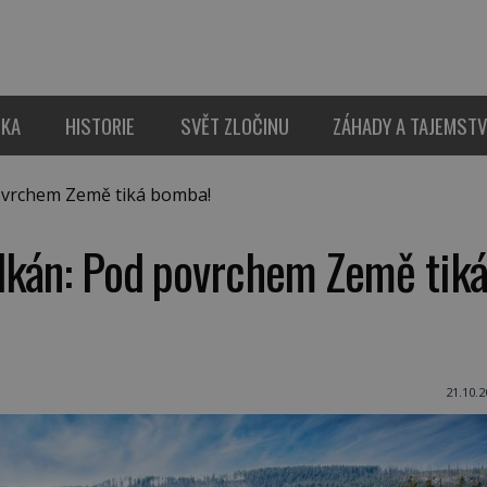
IKA
HISTORIE
SVĚT ZLOČINU
ZÁHADY A TAJEMSTV
ovrchem Země tiká bomba!
lkán: Pod povrchem Země tik
21.10.2