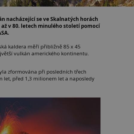
n nacházející se ve Skalnatých horách
ž v 80. letech minulého století pomocí
ASA.
onská kaldera měří přibližně 85 x 45
největší vulkán amerického kontinentu.
la zformována při posledních třech
 let, před 1,3 milionem let a naposledy