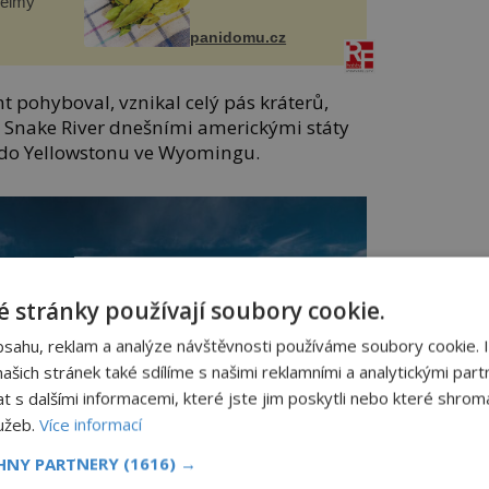
helmy“
panidomu.cz
t pohyboval, vznikal celý pás kráterů,
y Snake River dnešními americkými státy
 do Yellowstonu ve Wyomingu.
 stránky používají soubory cookie.
bsahu, reklam a analýze návštěvnosti používáme soubory cookie. 
šich stránek také sdílíme s našimi reklamními a analytickými partn
s dalšími informacemi, které jste jim poskytli nebo které shromá
lužeb.
Více informací
CHNY PARTNERY
(1616) →