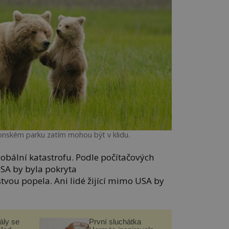
onském parku zatím mohou být v klidu.
lobální katastrofu. Podle počítačových
SA by byla pokryta
tvou popela. Ani lidé žijící mimo USA by
ály se
První sluchátka