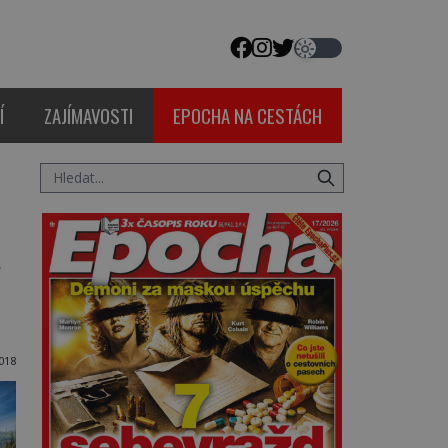
Í
ZAJÍMAVOSTI
EPOCHA NA CESTÁCH
á
018