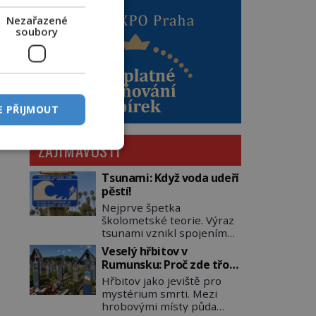
Nezařazené
soubory
E PŘIJMOUT
ZAJÍMAVOSTI
Tsunami: Když voda udeří
pěstí!
Nejprve špetka
školometské teorie. Výraz
tsunami vznikl spojením
japonských slov tsu
Veselý hřbitov v
(přístav) a nami (vlna).
Rumunsku: Proč zde třou
Jedná se o dlouhou vlnu,
pohřební plačky bídu s
Hřbitov jako jeviště pro
která je na volném moři
nouzí?
mystérium smrti. Mezi
takřka nepostřehnutelná.
hrobovými místy půda
Ačkoli je vlnová délka