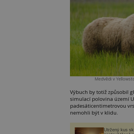
Medvědi v Yellowst
Výbuch by totiž způsobil g
simulací polovina území U
padesáticentimetrovou vrs
nemohli být v klidu.
Utržený kus sk