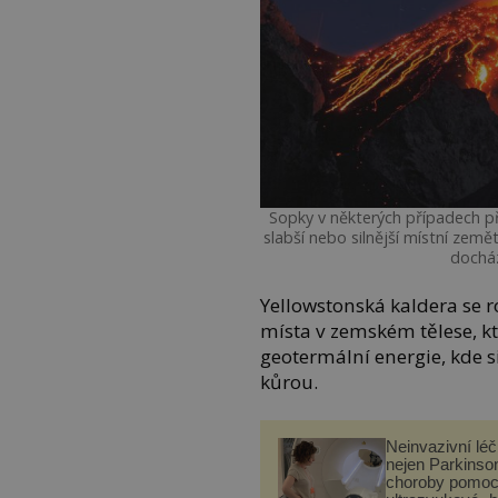
Sopky v některých případech př
slabší nebo silnější místní země
docház
Yellowstonská kaldera se r
místa v zemském tělese, k
geotermální energie, kde 
kůrou.
Neinvazivní lé
nejen Parkinso
choroby pomoc