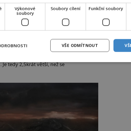
é
Výkonové
Soubory cílení
Funkční soubory
soubory
ní park se rozkládá na ploše 8980 km2.
n, se zde v hloubce 5 až 12 kilometrů
ODROBNOSTI
VŠE ODMÍTNOUT
VŠ
tina, která má 90 kilometrů na délku a
řku. Její objem je asi 200 až 600 kilometrů
Je tedy 2,5krát větší, než se