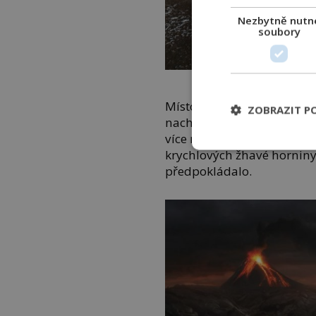
Nezbytně nutn
soubory
Yellowstonský národ
Místo řady oddělených duti
ZOBRAZIT P
nachází jedna obrovská du
více než 30 kilometrů na ší
krychlových žhavé horniny. 
předpokládalo.