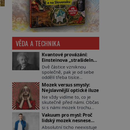
VĚDA A TECHNIKA
Kvantové provázání:
Einsteinova „strašidelná
akce na dálku“ dál mate i
Dvě částice vzniknou
fascinuje vědce
společně, pak je od sebe
oddělí třeba tisíce
kilometrů. Přesto se při
Mozek versus smysly:
měření chovají, jako by
Nejslavnější optické iluze
mezi nimi existovalo
Ne vždy vidíme to, co je
neviditelné pouto. Albert
skutečně před námi. Občas
Einstein tomu s jistou
si s námi mozek trochu
dávkou ironie říká
pohraje. A my pak doslova
„strašidelná akce na dálku“
Vakuum pro mysl: Proč
nevěříme vlastním očím!
a dlouhá desetiletí věří, že
lidský mozek nesnese
Jak vznikají ty
musí existovat jednodušší
absolutní klid a začne si
Absolutní ticho neexistuje
nejpodivnější optické
vysvětlení. Moderní