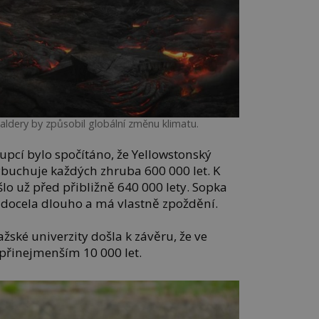
ldery by způsobil globální změnu klimatu.
upcí bylo spočítáno, že Yellowstonský
buchuje každých zhruba 600 000 let. K
lo už před přibližně 640 000 lety. Sopka
iž docela dlouho a má vlastně zpoždění.
ažské univerzity došla k závěru, že ve
 přinejmenším 10 000 let.