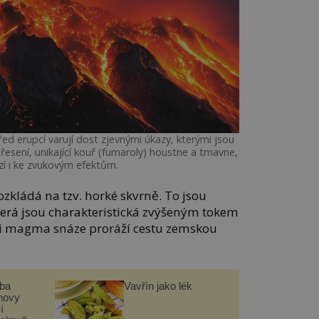
ed erupcí varují dost zjevnými úkazy, kterými jsou
třesení, unikající kouř (fumaroly) houstne a tmavne,
í i ke zvukovým efektům.
ozkládá na tzv. horké skvrně. To jsou
terá jsou charakteristická zvýšeným tokem
si magma snáze proráží cestu zemskou
čba
Vavřín jako lék
novy
í