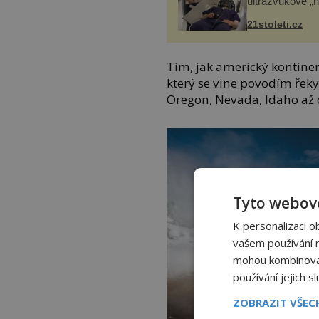
ultrazvukové „
21stoleti.cz
Tím, jak americký kontinen
který se vine povodím řek
Oregon, Nevada, Idaho až
Tyto webové
K personalizaci o
vašem používání na
mohou kombinovat 
používání jejich s
ZOBRAZIT VŠE