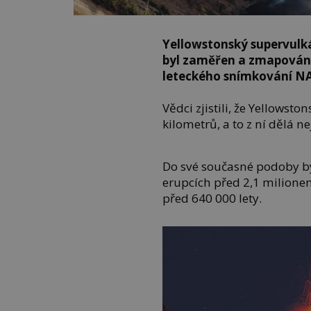
Yellowstonský supervulká
byl zaměřen a zmapován a
leteckého snímkování N
Vědci zjistili, že Yellowst
kilometrů, a to z ní dělá 
Do své současné podoby by
erupcích před 2,1 milionem
před 640 000 lety.