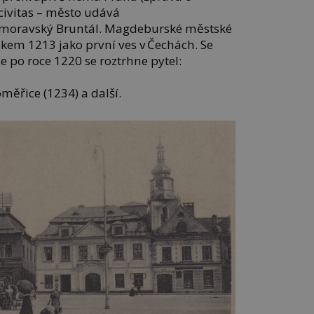
civitas – město udává
romoravský Bruntál. Magdeburské městské
okem 1213 jako první ves v Čechách. Se
 po roce 1220 se roztrhne pytel:
oměřice (1234) a další.