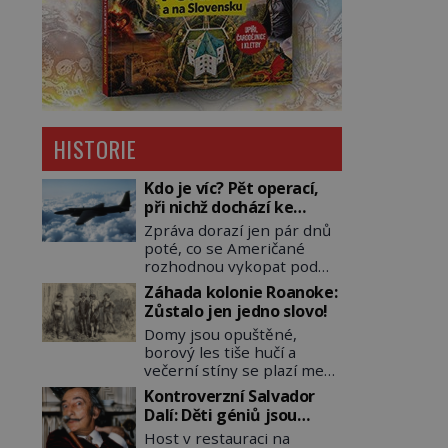
HISTORIE
Kdo je víc? Pět operací,
při nichž dochází ke
střetu obou tajných
Zpráva dorazí jen pár dnů
služeb
poté, co se Američané
rozhodnou vykopat pod
východní částí Berlína
Záhada kolonie Roanoke:
několik stovek metrů
Zůstalo jen jedno slovo!
dlouhý tunel. Sověti na
Domy jsou opuštěné,
sobě nenechají nic znát a
borový les tiše hučí a
nechají nepřítele, aby si
večerní stíny se plazí mezi
myslel, že je přechytračil.
kmeny. Kolem osady je
Cennou informaci jim dodá
Kontroverzní Salvador
nově postavená palisáda,
jeden z agentů. Oba tábory
Dalí: Děti géniů jsou
ale ani to nejspíš nedokáže
jsou zvyklé působit v
pitomci!
Host v restauraci na
osadníky zachránit. Muži,
pozadí a podle situace