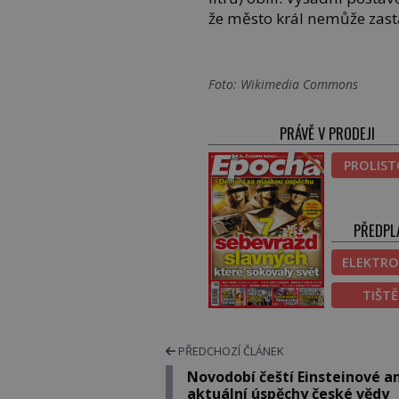
že město král nemůže zast
Foto: Wikimedia Commons
PRÁVĚ V PRODEJI
PROLIS
PŘEDPL
ELEKTRO
TIŠT
PŘEDCHOZÍ ČLÁNEK
Novodobí čeští Einsteinové a
aktuální úspěchy české vědy