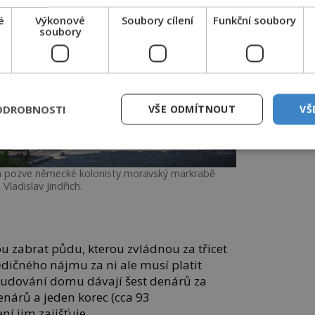
é
Výkonové
Soubory cílení
Funkční soubory
soubory
ODROBNOSTI
VŠE ODMÍTNOUT
VŠ
a pozve německé kolonisty moravský markrabě
Vladislav Jindřich.
u zabrat půdu, kterou zvládnou za třicet
ědičného nájmu za ni ale musí platit
budování domu dávají šest denárů za
denárů a jeden korec (cca 93
ení jim zajišťuje,