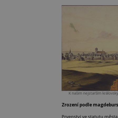
K našim nejstarším královsk
Zrození podle magdebur
Prvenství ve statutu měst