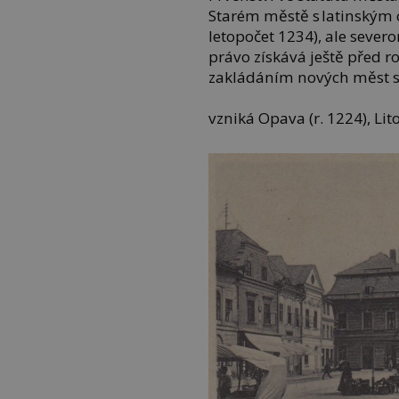
Starém městě s latinským 
letopočet 1234), ale seve
právo získává ještě před r
zakládáním nových měst se
vzniká Opava (r. 1224), Lit