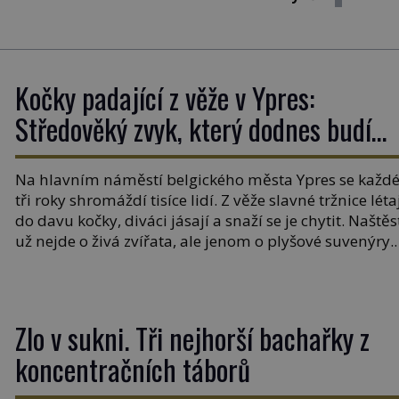
Kočky padající z věže v Ypres:
Středověký zvyk, který dodnes budí
rozpaky
Na hlavním náměstí belgického města Ypres se každ
tři roky shromáždí tisíce lidí. Z věže slavné tržnice léta
do davu kočky, diváci jásají a snaží se je chytit. Naštěs
už nejde o živá zvířata, ale jenom o plyšové suvenýry.
Kdysi to ale bylo jinak. Tato veselá podívaná připomí
jeden z nejpodivnějších a zároveň nejkrutějších zvyk
[…]
Zlo v sukni. Tři nejhorší bachařky z
koncentračních táborů