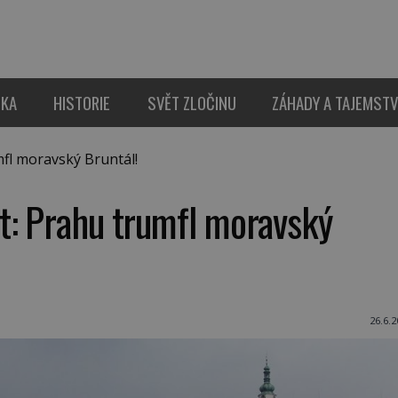
IKA
HISTORIE
SVĚT ZLOČINU
ZÁHADY A TAJEMSTV
fl moravský Bruntál!
t: Prahu trumfl moravský
26.6.2