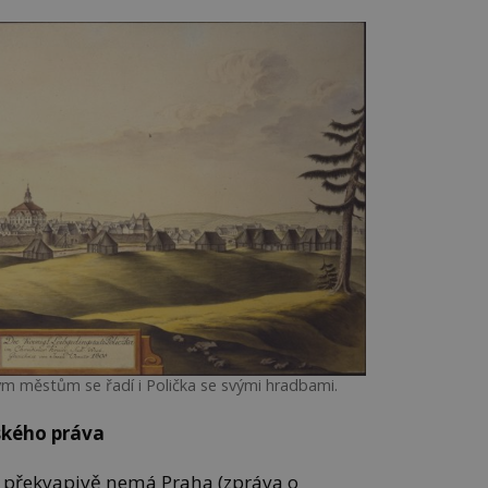
ým městům se řadí i Polička se svými hradbami.
ského práva
a překvapivě nemá Praha (zpráva o