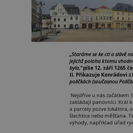
„Staráme se ke cti a slávě 
jejichž poloha k tomu vhodn
byla,“
píše 12. září 1265 č
II. Přikazuje Konrádovi 
poličkách (současnou Poličku
Nejdříve u nás začátkem 13
zakládají panovníci. Král
a parcely pozve lokátora,
šlechtice nebo měšťana. T
výhody, například úřad ry