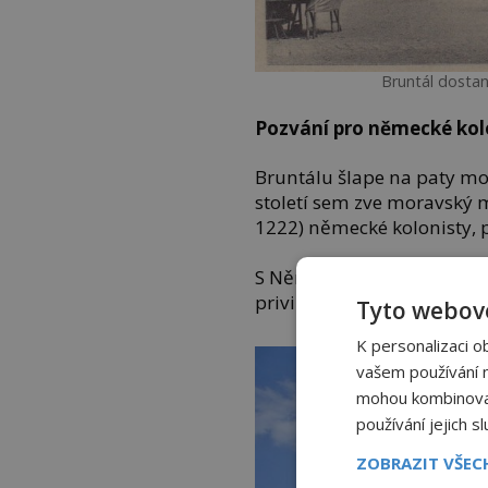
Bruntál dostan
Pozvání pro německé kol
Bruntálu šlape na paty mo
století sem zve moravský 
1222) německé kolonisty, 
S Němcem Dětřichem uzaví
privilegium má datum 12
Tyto webové
K personalizaci o
vašem používání na
mohou kombinovat 
používání jejich s
ZOBRAZIT VŠE