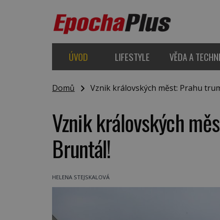
ÚVOD
LIFESTYLE
VĚDA A TECHN
Domů
Vznik královských měst: Prahu trum
Vznik královských měs
Bruntál!
HELENA STEJSKALOVÁ