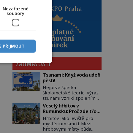
Nezařazené
soubory
E PŘIJMOUT
ZAJÍMAVOSTI
Tsunami: Když voda udeří
pěstí!
Nejprve špetka
školometské teorie. Výraz
tsunami vznikl spojením
japonských slov tsu
Veselý hřbitov v
(přístav) a nami (vlna).
Rumunsku: Proč zde třou
Jedná se o dlouhou vlnu,
pohřební plačky bídu s
Hřbitov jako jeviště pro
která je na volném moři
nouzí?
mystérium smrti. Mezi
takřka nepostřehnutelná.
hrobovými místy půda
Ačkoli je vlnová délka