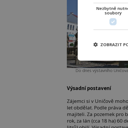
Nezbytně nutn
soubory
ZOBRAZIT P
Do dnes výstavního Uničov
Výsadní postavení
Zájemci si v Uničově moho
let obdělat. Podle práva d
majiteli. Za pozemek pro 
rok, za lán (cca 18 ha) 60 
litrů) obilí. Výsadní postav