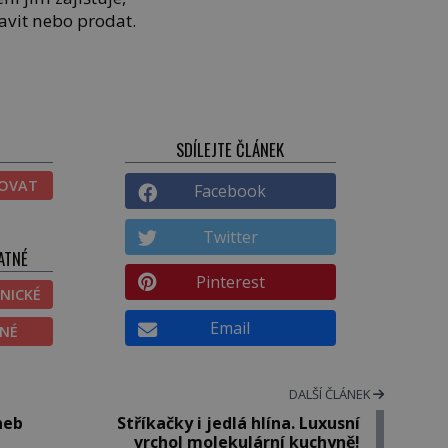
avit nebo prodat.
SDÍLEJTE ČLÁNEK
TOVAT
Facebook
Twitter
ATNÉ
Pinterest
NICKÉ
Email
ĚNÉ
DALŠÍ ČLÁNEK
neb
Stříkačky i jedlá hlína. Luxusní
vrchol molekulární kuchyně!