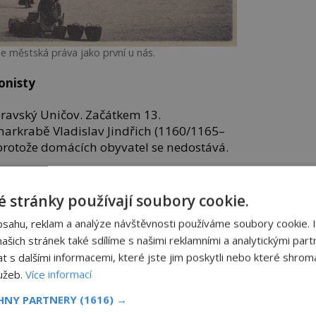
e městská práva jako první u nás.
onisty
ravský Uničov. Začátkem 13.
markrabě Vladislav Jindřich (1160/1165–
protože domácích obyvatel se nedostává.
rá smlouvu o vytyčení města. Uničovské
23.
 stránky používají soubory cookie.
bsahu, reklam a analýze návštěvnosti používáme soubory cookie. 
šich stránek také sdílíme s našimi reklamními a analytickými partn
s dalšími informacemi, které jste jim poskytli nebo které shromá
lužeb.
Více informací
CHNY PARTNERY
(1616) →