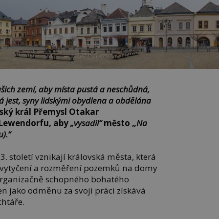
našich zemí, aby místa pustá a neschůdná,
á jest, syny lidskými obydlena a obdělána
eský král Přemysl Otakar
z Lewendorfu, aby
„vysadil“
město „
Na
).“
. století vznikají královská města, která
 k vytyčení a rozměření pozemků na domy
 organizačně schopného bohatého
en jako odměnu za svoji práci získává
chtáře.