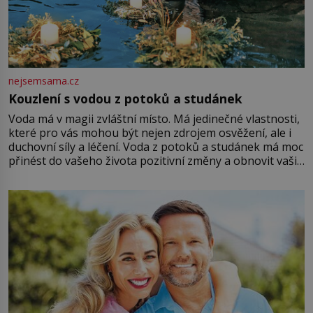
nejsemsama.cz
Kouzlení s vodou z potoků a studánek
Voda má v magii zvláštní místo. Má jedinečné vlastnosti,
které pro vás mohou být nejen zdrojem osvěžení, ale i
duchovní síly a léčení. Voda z potoků a studánek má moc
přinést do vašeho života pozitivní změny a obnovit vaši
energii. Využitím těchto přírodních zdrojů v magii
můžete obohatit své rituály a přinést do svého života
větší harmonii a klid. Je důležité