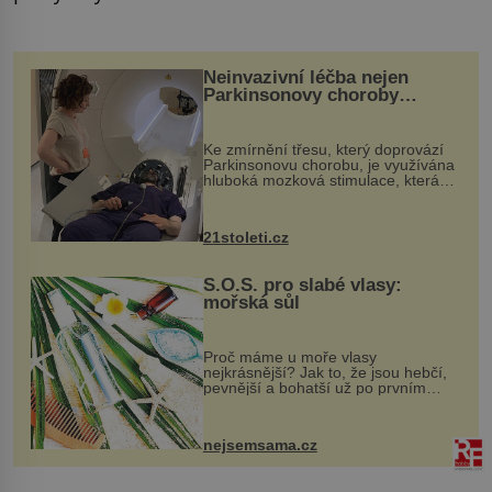
Neinvazivní léčba nejen
Parkinsonovy choroby
pomocí ultrazvukové
„helmy“
Ke zmírnění třesu, který doprovází
Parkinsonovu chorobu, je využívána
hluboká mozková stimulace, která
však vyžaduje vysoce invazivní
zákrok. Ultrazvuk zase není vhodný
k dostatečně přesnému zacílení ...
21stoleti.cz
S.O.S. pro slabé vlasy:
mořská sůl
Proč máme u moře vlasy
nejkrásnější? Jak to, že jsou hebčí,
pevnější a bohatší už po prvním
vykoupání? Protože sůl obsažená v
mořské vodě má blahodárný vliv.
Nejen na tělo a pokožku, ale i na
nejsemsama.cz
vlasy. ...