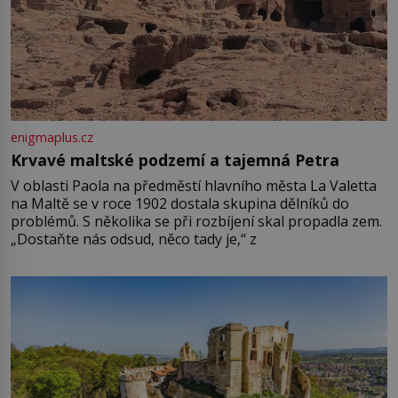
enigmaplus.cz
Krvavé maltské podzemí a tajemná Petra
V oblasti Paola na předměstí hlavního města La Valetta
na Maltě se v roce 1902 dostala skupina dělníků do
problémů. S několika se při rozbíjení skal propadla zem.
„Dostaňte nás odsud, něco tady je,“ z