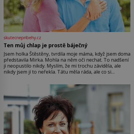
skutecnepribehy.cz
Ten můj chlap je prostě báječný
Jsem holka Štěstěny, tvrdila moje máma, když jsem doma
představila Mirka. Mohla na něm oči nechat. To nadšení
ji neopustilo nikdy. Myslím, že mi trochu záviděla, ale
nikdy jsem jí to neřekla. Tátu měla ráda, ale co si
pamatuji, tak jsme s Mirkem byli zamilovaní mnohem víc.
Jsme spolu moc rádi Tehdy byla jiná doba, když