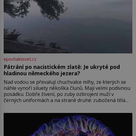
epochalnisvet.cz
Pátrání po nacistickém zlatě: Je ukryté pod
hladinou německého jezera?
Nad vodou se převalují chuchvalce mlhy, ze kterých se
náhle vynoří siluety několika člunů. Mají velmi podivnou
posádku. Dobře živení, po zuby ozbrojení muži v
černých uniformách a na straně druhé: zubožená těla
oblečená v chatrných vězeňských hadrech. Co tato
přízračná scéna znamená? Je jaro roku 1945, druhá
světová válka se chýlí ke konci. Jezero Stolpsee