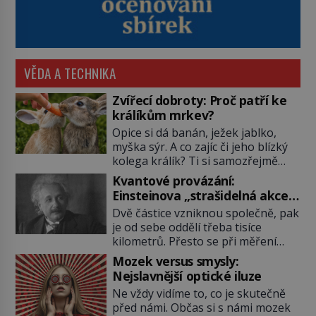
VĚDA A TECHNIKA
Zvířecí dobroty: Proč patří ke
králíkům mrkev?
Opice si dá banán, ježek jablko,
myška sýr. A co zajíc či jeho blízký
kolega králík? Ti si samozřejmě
pochutnají na mrkvi! Proč jsou
Kvantové provázání:
podobné představy o potravě
Einsteinova „strašidelná akce
zvířat často spíš mýty? Pokud máte
na dálku“ dál mate i fascinuje
Dvě částice vzniknou společně, pak
doma králíka, mrkev mu dát
vědce
je od sebe oddělí třeba tisíce
můžete. A nejspíš mu i bude
kilometrů. Přesto se při měření
chutnat, ovšem měl by ji mít jen
chovají, jako by mezi nimi
jako občasný pamlsek. […]
Mozek versus smysly:
existovalo neviditelné pouto. Albert
Nejslavnější optické iluze
Einstein tomu s jistou dávkou
Ne vždy vidíme to, co je skutečně
ironie říká „strašidelná akce na
před námi. Občas si s námi mozek
dálku“ a dlouhá desetiletí věří, že