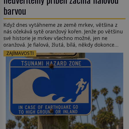
barvou
Když dnes vytáhneme ze země mrkev, většina z
nás očekává sytě oranžový kořen. Jenže po většinu
své historie je mrkev všechno možné, jen ne
oranžová. Je fialová, žlutá, bílá, někdy dokonce
téměř černá. Až díky stovkám let pečlivého
ZAJÍMAVOSTI
šlechtění se z ní stává zelenina, bez které si českou
zahradu ani nedokážeme představit. Její příběh je
[…]