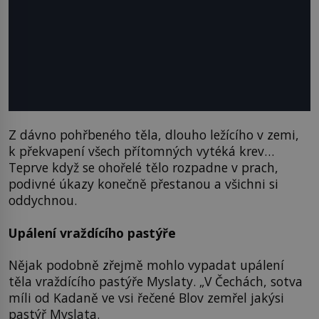
Z dávno pohřbeného těla, dlouho ležícího v zemi,
k překvapení všech přítomných vytéká krev…
Teprve když se ohořelé tělo rozpadne v prach,
podivné úkazy konečně přestanou a všichni si
oddychnou.
Upálení vraždícího pastýře
Nějak podobně zřejmě mohlo vypadat upálení
těla vraždícího pastýře Myslaty. „V Čechách, sotva
míli od Kadaně ve vsi řečené Blov zemřel jakýsi
pastýř Myslata.