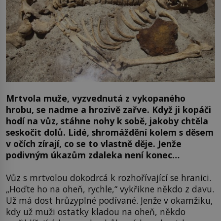
Mrtvola muže, vyzvednutá z vykopaného
hrobu, se nadme a hrozivě zařve. Když ji kopáči
hodí na vůz, stáhne nohy k sobě, jakoby chtěla
seskočit dolů. Lidé, shromáždění kolem s děsem
v očích zírají, co se to vlastně děje. Jenže
podivným úkazům zdaleka není konec…
Vůz s mrtvolou dokodrcá k rozhořívající se hranici.
„Hoďte ho na oheň, rychle,“ vykřikne někdo z davu.
Už má dost hrůzyplné podívané. Jenže v okamžiku,
kdy už muži ostatky kladou na oheň, někdo