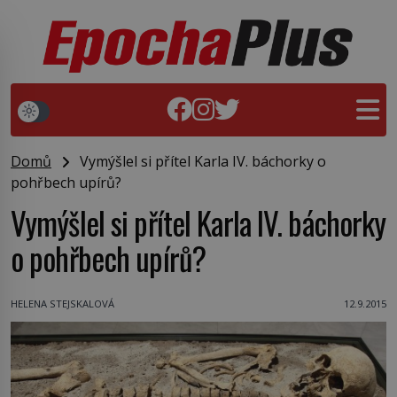
Domů
Vymýšlel si přítel Karla IV. báchorky o
pohřbech upírů?
Vymýšlel si přítel Karla IV. báchorky
o pohřbech upírů?
HELENA STEJSKALOVÁ
12.9.2015