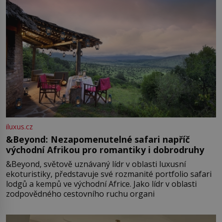
iluxus.cz
&Beyond: Nezapomenutelné safari napříč
východní Afrikou pro romantiky i dobrodruhy
&Beyond, světově uznávaný lídr v oblasti luxusní
ekoturistiky, představuje své rozmanité portfolio safari
lodgů a kempů ve východní Africe. Jako lídr v oblasti
zodpovědného cestovního ruchu organi