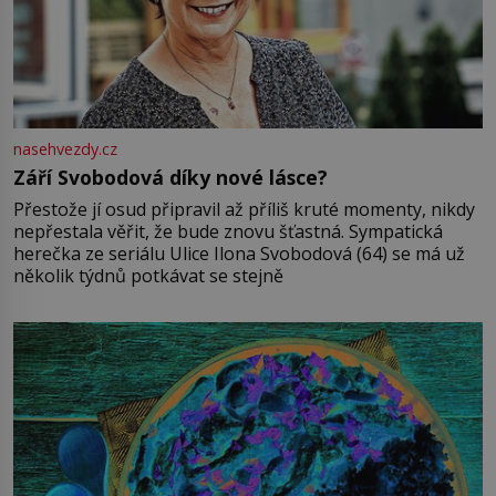
nasehvezdy.cz
Září Svobodová díky nové lásce?
Přestože jí osud připravil až příliš kruté momenty, nikdy
nepřestala věřit, že bude znovu šťastná. Sympatická
herečka ze seriálu Ulice Ilona Svobodová (64) se má už
několik týdnů potkávat se stejně