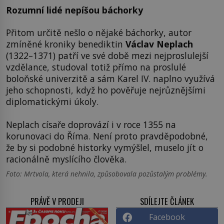
Rozumní lidé nepíšou báchorky
Přitom určitě nešlo o nějaké báchorky, autor
zmíněné kroniky benediktin
Václav Neplach
(1322–1371) patří ve své době mezi nejproslulejší
vzdělance, studoval totiž přímo na proslulé
boloňské univerzitě a sám Karel IV. naplno využívá
jeho schopnosti, když ho pověřuje nejrůznějšími
diplomatickými úkoly.
Neplach císaře doprovází i v roce 1355 na
korunovaci do Říma. Není proto pravděpodobné,
že by si podobné historky vymýšlel, muselo jít o
racionálně myslícího člověka.
Foto: Mrtvola, která nehnila, způsobovala pozůstalým problémy.
PRÁVĚ V PRODEJI
SDÍLEJTE ČLÁNEK
Facebook