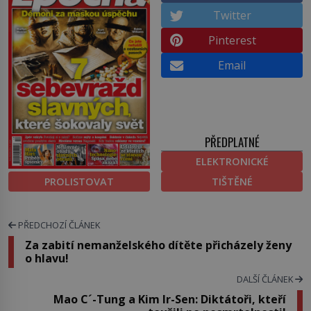
Twitter
Pinterest
Email
PŘEDPLATNÉ
ELEKTRONICKÉ
PROLISTOVAT
TIŠTĚNÉ
PŘEDCHOZÍ ČLÁNEK
Za zabití nemanželského dítěte přicházely ženy
o hlavu!
DALŠÍ ČLÁNEK
Mao C´-Tung a Kim Ir-Sen: Diktátoři, kteří