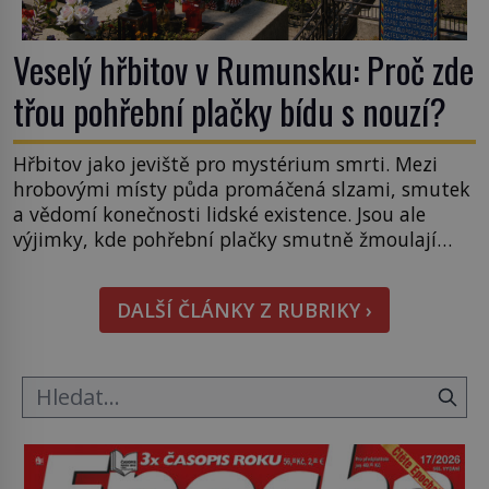
Veselý hřbitov v Rumunsku: Proč zde
třou pohřební plačky bídu s nouzí?
Hřbitov jako jeviště pro mystérium smrti. Mezi
hrobovými místy půda promáčená slzami, smutek
a vědomí konečnosti lidské existence. Jsou ale
výjimky, kde pohřební plačky smutně žmoulají
kapesníky nikoli při smutečním obřadu, ale při
pohledu na výši vyměřené podpory
DALŠÍ ČLÁNKY Z RUBRIKY ›
v nezaměstnanosti. Kam vás pozveme? Unikátní
hřbitov, který si vysloužil název „Veselý“, najdeme
v rumunské vesnici Sapanta, nedaleko hranic […]