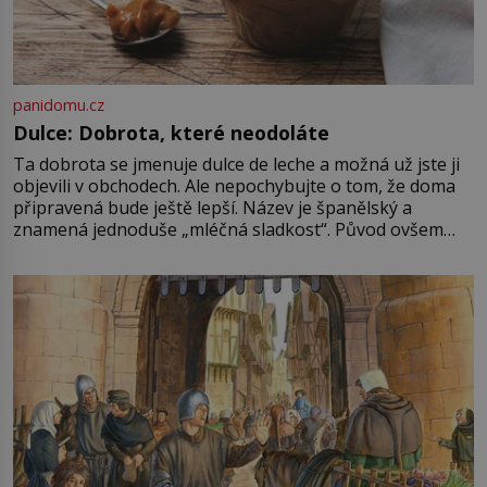
panidomu.cz
Dulce: Dobrota, které neodoláte
Ta dobrota se jmenuje dulce de leche a možná už jste ji
objevili v obchodech. Ale nepochybujte o tom, že doma
připravená bude ještě lepší. Název je španělský a
znamená jednoduše „mléčná sladkost“. Původ ovšem
není úplně jednoznačný, o autorství této receptury se
pře hned několik latinskoamerických zemí a k tomu
Francie, kde se traduje,