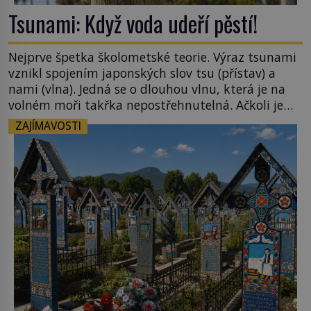
Tsunami: Když voda udeří pěstí!
Nejprve špetka školometské teorie. Výraz tsunami
vznikl spojením japonských slov tsu (přístav) a
nami (vlna). Jedná se o dlouhou vlnu, která je na
volném moři takřka nepostřehnutelná. Ačkoli je
vlnová délka tsunami i 300 kilometrů, výška vlny
ZAJÍMAVOSTI
na volném moři je maximálně 1,5 metru. Máme se
podobné obří vlny obávat i v Evropě? Vznik
tsunami si […]