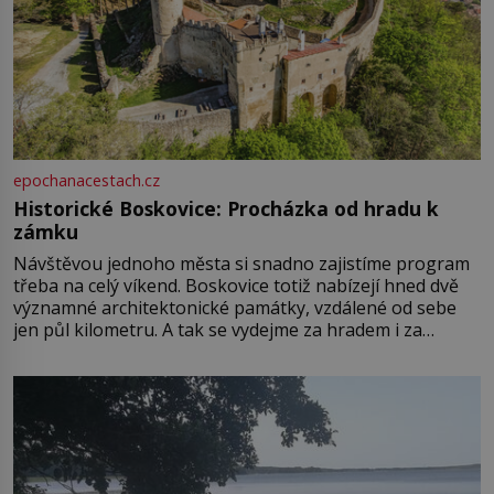
epochanacestach.cz
Historické Boskovice: Procházka od hradu k
zámku
Návštěvou jednoho města si snadno zajistíme program
třeba na celý víkend. Boskovice totiž nabízejí hned dvě
významné architektonické památky, vzdálené od sebe
jen půl kilometru. A tak se vydejme za hradem i za
zámkem do krásné jihomoravské krajiny. Trhová osada
Boskovice na okraji Drahanské vrchoviny vznikla někdy
ve13. století, a už v roce 1313 kronikáři zaznamenali