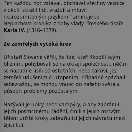
Ten každou noc vstával, obcházel všechny vesnice
v okolí, strašil lidi, vraždil a mluvil
nesrozumitelným jazykem,“ zmiňuje se
Neplachova kronika z doby vlády římského císaře
Karla IV.
(1316–1378).
Ze zemřelých vytéká krev
Už staří Slované věřili, že lidé, kteří škodili svým
bližním, pohybovali se na okraji společnosti, něčím
se nápadně lišili od ostatních, nebo takoví, jež
zemřeli udušením či utopením, případně spáchali
sebevraždu, se mohou vracet do našeho světa a
působit problémy pozůstalým.
Nazývali je upíry nebo vampýry, a aby zabránili
jejich posmrtnému řádění, činili s jejich mrtvým
tělem určité kroky zabraňující jejich návratu mezi
žijící lidi.