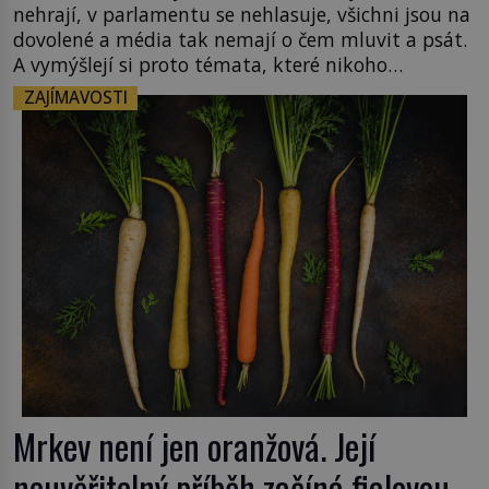
nehrají, v parlamentu se nehlasuje, všichni jsou na
dovolené a média tak nemají o čem mluvit a psát.
A vymýšlejí si proto témata, které nikoho
nezajímají. Proč je však ona letní doba spojovaná
ZAJÍMAVOSTI
zrovna s okurkami? Okurkovou sezónu známe už
od poloviny 19. století, ovšem jako Češi […]
Mrkev není jen oranžová. Její
neuvěřitelný příběh začíná fialovou