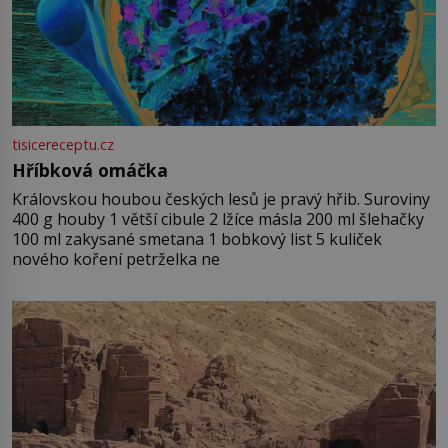
tisicereceptu.cz
Hříbková omáčka
Královskou houbou českých lesů je pravý hřib. Suroviny
400 g houby 1 větší cibule 2 lžíce másla 200 ml šlehačky
100 ml zakysané smetana 1 bobkový list 5 kuliček
nového koření petrželka ne