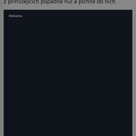
z přihlížejících popadne hůl a píchne do nich.
Reklama