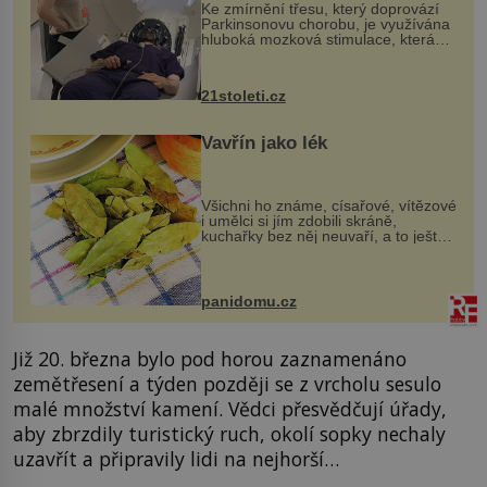
Ke zmírnění třesu, který doprovází
Parkinsonovu chorobu, je využívána
hluboká mozková stimulace, která
však vyžaduje vysoce invazivní
zákrok. Ultrazvuk zase není vhodný
k dostatečně přesnému zacílení ...
21stoleti.cz
Vavřín jako lék
Všichni ho známe, císařové, vítězové
i umělci si jím zdobili skráně,
kuchařky bez něj neuvaří, a to ještě
nevíte, že bobkový list může výrazně
zmírnit některé naše neduhy.
Obsahuje v malém množství ně...
panidomu.cz
Již 20. března bylo pod horou zaznamenáno
zemětřesení a týden později se z vrcholu sesulo
malé množství kamení. Vědci přesvědčují úřady,
aby zbrzdily turistický ruch, okolí sopky nechaly
uzavřít a připravily lidi na nejhorší…