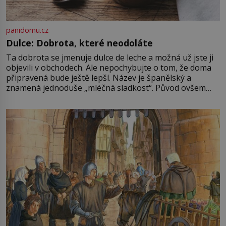
panidomu.cz
Dulce: Dobrota, které neodoláte
Ta dobrota se jmenuje dulce de leche a možná už jste ji
objevili v obchodech. Ale nepochybujte o tom, že doma
připravená bude ještě lepší. Název je španělský a
znamená jednoduše „mléčná sladkost“. Původ ovšem
není úplně jednoznačný, o autorství této receptury se
pře hned několik latinskoamerických zemí a k tomu
Francie, kde se traduje,