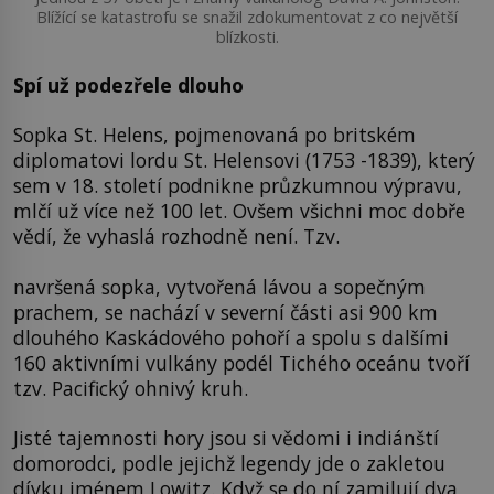
Blížící se katastrofu se snažil zdokumentovat z co největší
blízkosti.
Spí už podezřele dlouho
Sopka St. Helens, pojmenovaná po britském
diplomatovi lordu St. Helensovi (1753 -1839), který
sem v 18. století podnikne průzkumnou výpravu,
mlčí už více než 100 let. Ovšem všichni moc dobře
vědí, že vyhaslá rozhodně není. Tzv.
navršená sopka, vytvořená lávou a sopečným
prachem, se nachází v severní části asi 900 km
dlouhého Kaskádového pohoří a spolu s dalšími
160 aktivními vulkány podél Tichého oceánu tvoří
tzv. Pacifický ohnivý kruh.
Jisté tajemnosti hory jsou si vědomi i indiánští
domorodci, podle jejichž legendy jde o zakletou
dívku jménem Lowitz. Když se do ní zamilují dva