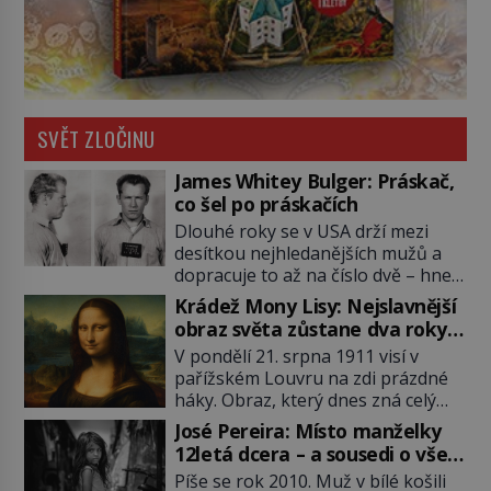
SVĚT ZLOČINU
James Whitey Bulger: Práskač,
co šel po práskačích
Dlouhé roky se v USA drží mezi
desítkou nejhledanějších mužů a
dopracuje to až na číslo dvě – hned
po Usámovi bin Ládinovi (1957–
Krádež Mony Lisy: Nejslavnější
2011). To je James „Whitey“ Bulger
obraz světa zůstane dva roky
(1929–2018) viněný ze spoluúčasti
nezvěstný
V pondělí 21. srpna 1911 visí v
na 19 vraždách, vydírání a lichvy. A
pařížském Louvru na zdi prázdné
samozřejmě, krom toho je ještě
háky. Obraz, který dnes zná celý
drogový dealer, který neváhá
svět, je pryč. Zpočátku si nikdo
odstranit z cesty všechny práskače,
José Pereira: Místo manželky
nemyslí, že jde o krádež.
zatímco […]
12letá dcera – a sousedi o všem
Zaměstnanci jsou přesvědčeni, že
vědí!
Píše se rok 2010. Muž v bílé košili
Mona Lisa je jen v restaurátorské