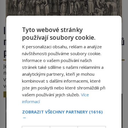
Intelektuálové, panovníci a diktátoři
Tyto webové stránky
používají soubory cookie.
na kolenou. Pět posledních okamžiků
K personalizaci obsahu, reklam a analýze
před popravou
návštěvnosti používáme soubory cookie.
Informace o vašem používání našich
Jeho troufalost mu spočítají i s úroky. Nejdřív ho
stránek také sdílíme s našimi reklamními a
nahého zapřáhnou za koně a dopřejí mu
analytickými partnery, kteří je mohou
vyhlídkovou trasu kolem Londýna. Když ho pak
kombinovat s dalšími informacemi, které
věší, myslí si, že útrapy skončily. Těsně předtím,
jste jim poskytli nebo které shromáždili při
než ztratí vědomí ho odříznou a začnou jeho tělo
HISTORIE
vašem používání jejich služeb.
Více
zbavovat orgánů. Chvíli ještě vnímá, pak ho
informací
vysvobodí bezvědomí a smrt. Do posledního
doušku Kdo: Sokrates […]
ZOBRAZIT VŠECHNY PARTNERY
(1616)
→