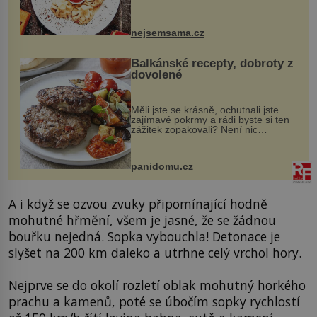
evropské a asijské chutě a díky tomu
vznikají rozmanité a chuťově bohaté
pokrmy, které rozhodně st...
nejsemsama.cz
Balkánské recepty, dobroty z
dovolené
Měli jste se krásně, ochutnali jste
zajímavé pokrmy a rádi byste si ten
zážitek zopakovali? Není nic
snazšího. Pljeskavica (10 porcí)
Možná jste ji ochutnali na dovolené v
bývalé Jugoslávii, lze ji vi...
panidomu.cz
A i když se ozvou zvuky připomínající hodně
mohutné hřmění, všem je jasné, že se žádnou
bouřku nejedná. Sopka vybouchla! Detonace je
slyšet na 200 km daleko a utrhne celý vrchol hory.
Nejprve se do okolí rozletí oblak mohutný horkého
prachu a kamenů, poté se úbočím sopky rychlostí