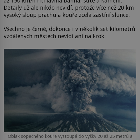
až 150 km/h řítí lavina bahna, sutě a kamení.
Detaily už ale nikdo nevidí, protože více než 20 km
vysoký sloup prachu a kouře zcela zastíní slunce.
Všechno je černé, dokonce i v několik set kilometrů
vzdálených městech nevidí ani na krok.
Oblak sopečného kouře vystoupá do výšky 20 až 25 metrů a