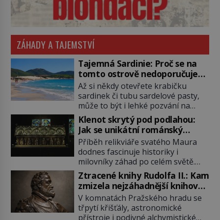
ZÁHADY A TAJEMSTVÍ
Tajemná Sardinie: Proč se na
tomto ostrově nedoporučuje
pytlovat „mořské brambory“?
Až si někdy otevřete krabičku
sardinek či tubu sardelové pasty,
může to být i lehké pozvání na
cestu do srdce Středozemního
Klenot skrytý pod podlahou:
moře, na ostrov hrdých Sardů.
Jak se unikátní románský
Věděli jste, že to byl právě italský
poklad dostal do zapadlého
Příběh relikviáře svatého Maura
ostrov Sardinie, jenž těmto
Bečova?
dodnes fascinuje historiky i
produktům moře propůjčil své
milovníky záhad po celém světě.
jméno. Co dalšího je pro Sardinii
Tato románská zlatnická památka
typické a pro Středoevropana
Ztracené knihy Rudolfa II.: Kam
ze 13. století je po českých
zajímavé? Na mapách má […]
zmizela nejzáhadnější knihovna
korunovačních klenotech druhým
Evropy?
V komnatách Pražského hradu se
nejcennějším movitým majetkem v
třpytí křišťály, astronomické
České republice. Přestože byl
přístroje i podivné alchymistické