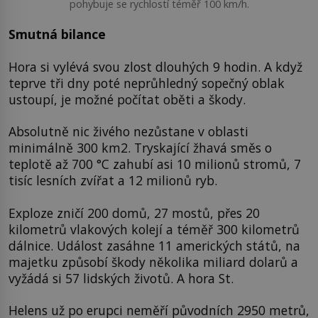
pohybuje se rychlostí téměř 100 km/h.
Smutná bilance
Hora si vylévá svou zlost dlouhých 9 hodin. A když
teprve tři dny poté neprůhledný sopečný oblak
ustoupí, je možné počítat oběti a škody.
Absolutně nic živého nezůstane v oblasti
minimálně 300 km2. Tryskající žhavá směs o
teplotě až 700 °C zahubí asi 10 milionů stromů, 7
tisíc lesních zvířat a 12 milionů ryb.
Exploze zničí 200 domů, 27 mostů, přes 20
kilometrů vlakových kolejí a téměř 300 kilometrů
dálnice. Událost zasáhne 11 amerických států, na
majetku způsobí škody několika miliard dolarů a
vyžádá si 57 lidských životů. A hora St.
Helens už po erupci neměří původních 2950 metrů,