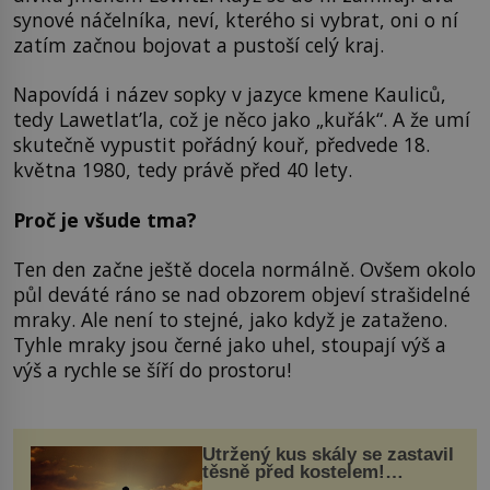
synové náčelníka, neví, kterého si vybrat, oni o ní
zatím začnou bojovat a pustoší celý kraj.
Napovídá i název sopky v jazyce kmene Kauliců,
tedy Lawetlat’la, což je něco jako „kuřák“. A že umí
skutečně vypustit pořádný kouř, předvede 18.
května 1980, tedy právě před 40 lety.
Proč je všude tma?
Ten den začne ještě docela normálně. Ovšem okolo
půl deváté ráno se nad obzorem objeví strašidelné
mraky. Ale není to stejné, jako když je zataženo.
Tyhle mraky jsou černé jako uhel, stoupají výš a
výš a rychle se šíří do prostoru!
Utržený kus skály se zastavil
těsně před kostelem!
Ochránila ho boží síla?