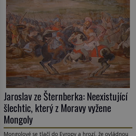
Mechanismus z Antikythéry je dnes považován za
nejstarší známý analogový počítač na světě. Přesto
ani po více než sto letech výzkumu […]
Jaroslav ze Šternberka: Neexistující
šlechtic, který z Moravy vyžene
Mongoly
Mongolové se tlačí do Evropy a hrozí, že ovládnou