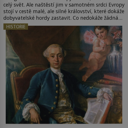
celý svět. Ale naštěstí jim v samotném srdci Evropy
stojí v cestě malé, ale silné království, které dokáže
dobyvatelské hordy zastavit. Co nedokáže žádná
z asijských říší, co nedokážou Němci – to dokáže
HISTORIE
český král. Nebo že by ne? Mongolové od roku 1223
postupují podél Kaspického a Azovského moře, […]