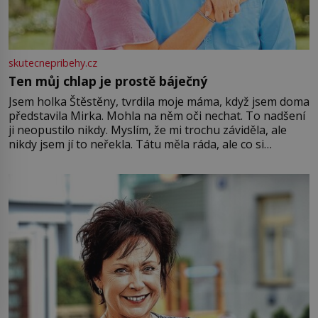
skutecnepribehy.cz
Ten můj chlap je prostě báječný
Jsem holka Štěstěny, tvrdila moje máma, když jsem doma
představila Mirka. Mohla na něm oči nechat. To nadšení
ji neopustilo nikdy. Myslím, že mi trochu záviděla, ale
nikdy jsem jí to neřekla. Tátu měla ráda, ale co si
pamatuji, tak jsme s Mirkem byli zamilovaní mnohem víc.
Jsme spolu moc rádi Tehdy byla jiná doba, když