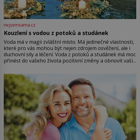
nejsemsama.cz
Kouzlení s vodou z potoků a studánek
Voda má v magii zvláštní místo. Má jedinečné vlastnosti,
které pro vás mohou být nejen zdrojem osvěžení, ale i
duchovní síly a léčení. Voda z potoků a studánek má moc
přinést do vašeho života pozitivní změny a obnovit vaši
energii. Využitím těchto přírodních zdrojů v magii
můžete obohatit své rituály a přinést do svého života
větší harmonii a klid. Je důležité