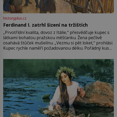
historyplus.cz
Ferdinand I. zatrhl šizení na tržištích
„Prvotřídní kvalita, dovoz z Itálie,“ přesvědčuje kupec s
látkami bohatou pražskou měšťanku. Žena pečlivě
osahává štůček mušelínu. „Vezmu si pět loket,“ prohlásí.
Kupec rychle naměří požadovanou délku. Pořádný kus
mu přitom zůstane za prsty… „Na šaty ho bude málo,
milostpaní. Stačí jenom na sukni,“ zhodnotí švadlena
množství růžového mušelínu. „Ošidili vás, podívejte.“
Vezme do ruky dřevěnou