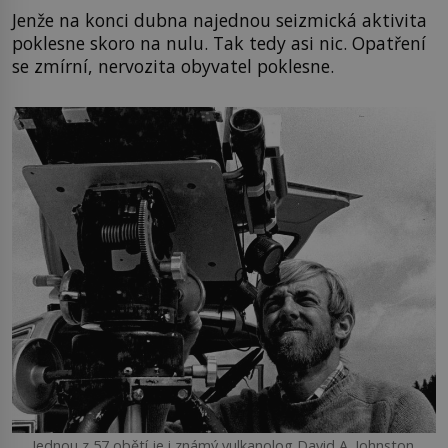
Jenže na konci dubna najednou seizmická aktivita
poklesne skoro na nulu. Tak tedy asi nic. Opatření
se zmírní, nervozita obyvatel poklesne.
Jednou z 57 obětí je i známý vulkanolog David A. Johnston.