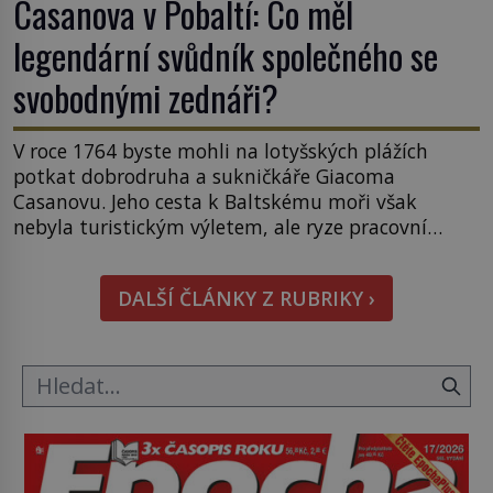
Casanova v Pobaltí: Co měl
legendární svůdník společného se
svobodnými zednáři?
V roce 1764 byste mohli na lotyšských plážích
potkat dobrodruha a sukničkáře Giacoma
Casanovu. Jeho cesta k Baltskému moři však
nebyla turistickým výletem, ale ryze pracovní
cestou se zištnými úmysly. Jaký cíl Casanova
sledoval, když se například procházel uličkami
DALŠÍ ČLÁNKY Z RUBRIKY ›
lotyšské Rigy? Casanova v Pobaltí kontaktoval
tamní zednářské lóže. Nebyl v této oblasti žádným
nováčkem, protože do zednářské […]