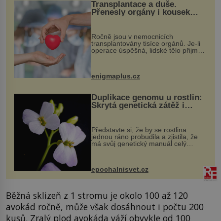
Transplantace a duše.
Přenesly orgány i kousek
osobnosti dárce?
Ročně jsou v nemocnicích
transplantovány tisíce orgánů. Je-li
operace úspěšná, lidské tělo přijme
darovaný orgán za své a pacient
může vést plnohodnotný život. Ale co
když při transplantaci nepřijímám...
enigmaplus.cz
Duplikace genomu u rostlin:
Skrytá genetická zátěž i
evoluční výhoda
Představte si, že by se rostlina
jednou ráno probudila a zjistila, že
má svůj genetický manuál celý
dvakrát. Přesně to se občas v
přírodě stane – a podle nového
výzkumu to může být pro druhy
epochalnisvet.cz
vstupenka...
Běžná sklizeň z 1 stromu je okolo 100 až 120
avokád ročně, může však dosáhnout i počtu 200
kusů. Zralý plod avokáda váží obvykle od 100