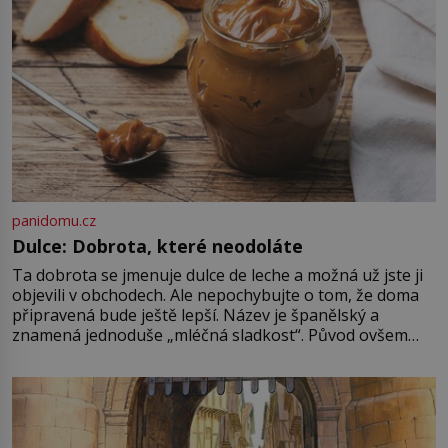
najdeme v rumunské vesnici
Sapanta, nedaleko hranic […]
panidomu.cz
Dulce: Dobrota, které neodoláte
Ta dobrota se jmenuje dulce de leche a možná už jste ji
objevili v obchodech. Ale nepochybujte o tom, že doma
připravená bude ještě lepší. Název je španělský a
znamená jednoduše „mléčná sladkost“. Původ ovšem
není úplně jednoznačný, o autorství této receptury se
pře hned několik latinskoamerických zemí a k tomu
Francie, kde se traduje,