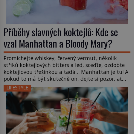
Příběhy slavných koktejlů: Kde se
vzal Manhattan a Bloody Mary?
Promíchejte whiskey, červený vermut, několik
střiků koktejlových bitters a led, sceďte, ozdobte
koktejlovou třešinkou a tadá… Manhattan je tu! A
pokud to má být skutečně on, dejte si pozor, ať
místo klasické americké rye whiskey či klidně
LIFESTYLE
bourbonu nepoužijete skotskou whisku. Co se
stane? Inu, koktejl bude stále skvělý, ale už to
nebude Manhattan ale […]