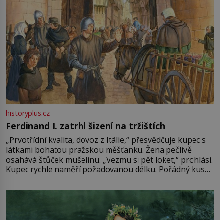
historyplus.cz
Ferdinand I. zatrhl šizení na tržištích
„Prvotřídní kvalita, dovoz z Itálie,“ přesvědčuje kupec s
látkami bohatou pražskou měšťanku. Žena pečlivě
osahává štůček mušelínu. „Vezmu si pět loket,“ prohlásí.
Kupec rychle naměří požadovanou délku. Pořádný kus
mu přitom zůstane za prsty… „Na šaty ho bude málo,
milostpaní. Stačí jenom na sukni,“ zhodnotí švadlena
množství růžového mušelínu. „Ošidili vás, podívejte.“
Vezme do ruky dřevěnou