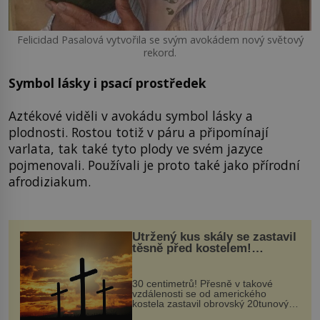
Felicidad Pasalová vytvořila se svým avokádem nový světový
rekord.
Symbol lásky i psací prostředek
Aztékové viděli v avokádu symbol lásky a
plodnosti. Rostou totiž v páru a připomínají
varlata, tak také tyto plody ve svém jazyce
pojmenovali. Používali je proto také jako přírodní
afrodiziakum.
Utržený kus skály se zastavil
těsně před kostelem!
Ochránila ho boží síla?
30 centimetrů! Přesně v takové
vzdálenosti se od amerického
kostela zastavil obrovský 20tunový
balvan, který se v květnu 2014