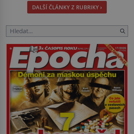
nikdo dlouho nedostane. Až jednou se na letišti
DALŠÍ ČLÁNKY Z RUBRIKY ›
ozve věta, která změní […]