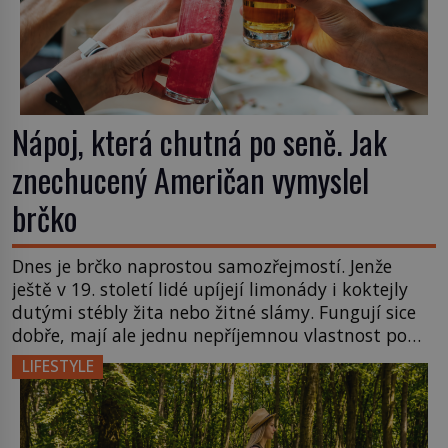
Nápoj, která chutná po seně. Jak
znechucený Američan vymyslel
brčko
Dnes je brčko naprostou samozřejmostí. Jenže
ještě v 19. století lidé upíjejí limonády i koktejly
dutými stébly žita nebo žitné slámy. Fungují sice
dobře, mají ale jednu nepříjemnou vlastnost po
chvíli se rozmáčejí a nápoji dodávají travnatou
LIFESTYLE
příchuť. Právě tahle drobná nepříjemnost přivede
amerického výrobce cigaretových náustků k
nápadu, který změní způsob pití po celém […]