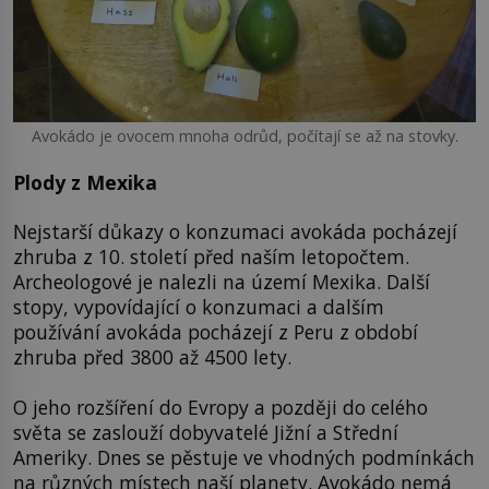
Avokádo je ovocem mnoha odrůd, počítají se až na stovky.
Plody z Mexika
Nejstarší důkazy o konzumaci avokáda pocházejí
zhruba z 10. století před naším letopočtem.
Archeologové je nalezli na území Mexika. Další
stopy, vypovídající o konzumaci a dalším
používání avokáda pocházejí z Peru z období
zhruba před 3800 až 4500 lety.
O jeho rozšíření do Evropy a později do celého
světa se zaslouží dobyvatelé Jižní a Střední
Ameriky. Dnes se pěstuje ve vhodných podmínkách
na různých místech naší planety. Avokádo nemá