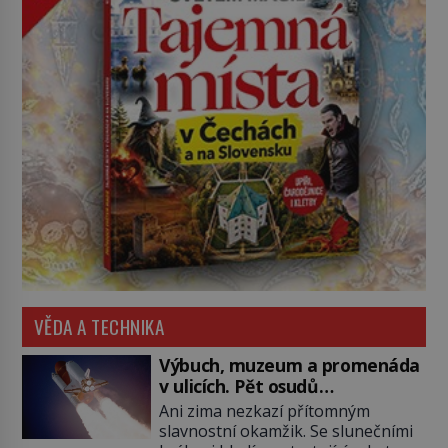
VĚDA A TECHNIKA
Výbuch, muzeum a promenáda
v ulicích. Pět osudů
nejslavnějších raketoplánů
Ani zima nezkazí přítomným
slavnostní okamžik. Se slunečními