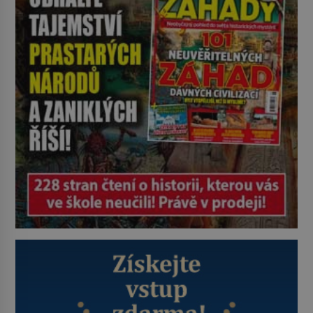
Naprosto rekordní kometu!
Astronomové Pedro Bernardinelli a
Gary Bernstein mravenčí prací
zkoumají archivní snímky v rámci
Průzkumu temné energie […]