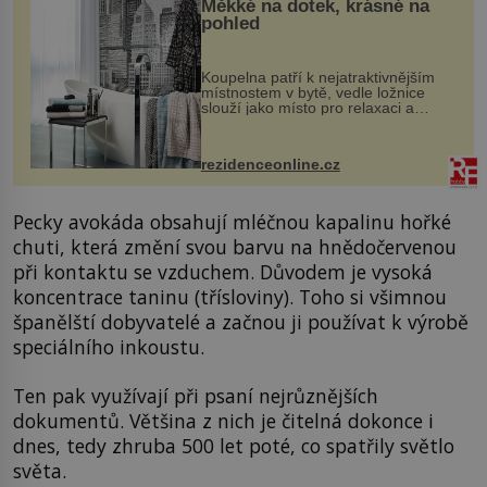
Měkké na dotek, krásné na
pohled
Koupelna patří k nejatraktivnějším
místnostem v bytě, vedle ložnice
slouží jako místo pro relaxaci a
odpočinek. Koupelnový textil –
ručníky, osušky a koberečky –
mohou jako mávnutím kouzelného
rezidenceonline.cz
proutku...
Pecky avokáda obsahují mléčnou kapalinu hořké
chuti, která změní svou barvu na hnědočervenou
při kontaktu se vzduchem. Důvodem je vysoká
koncentrace taninu (třísloviny). Toho si všimnou
španělští dobyvatelé a začnou ji používat k výrobě
speciálního inkoustu.
Ten pak využívají při psaní nejrůznějších
dokumentů. Většina z nich je čitelná dokonce i
dnes, tedy zhruba 500 let poté, co spatřily světlo
světa.