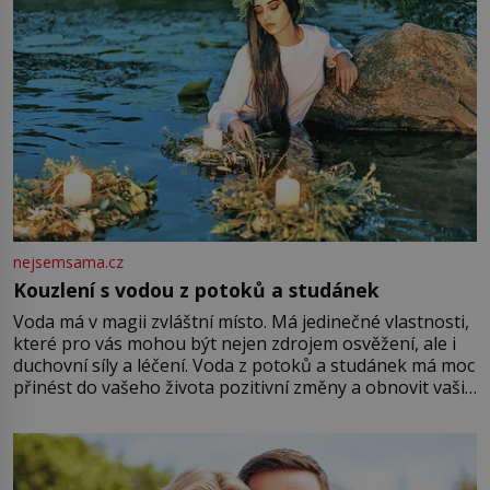
nejsemsama.cz
Kouzlení s vodou z potoků a studánek
Voda má v magii zvláštní místo. Má jedinečné vlastnosti,
které pro vás mohou být nejen zdrojem osvěžení, ale i
duchovní síly a léčení. Voda z potoků a studánek má moc
přinést do vašeho života pozitivní změny a obnovit vaši
energii. Využitím těchto přírodních zdrojů v magii
můžete obohatit své rituály a přinést do svého života
větší harmonii a klid. Je důležité