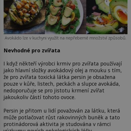
Avokádo lze v kuchyni využít na nepřeberné množství způsobů.
Nevhodné pro zvířata
I když někteří výrobci krmiv pro zvířata používají
jako hlavní složky avokádový olej a mouku s tím,
že pro zvířata toxická látka persin je obsažena
pouze v kůře, listech, peckách a slupce avokáda,
nedoporučuje se pro jistotu krmení zvířat
jakoukoliv částí tohoto ovoce.
Persin je přitom u lidí považován za látku, která
může potlačovat růst rakovinných buněk a tato
protinádorová aktivita je studována v rámci
výzkumu nových onkologických léčiv.