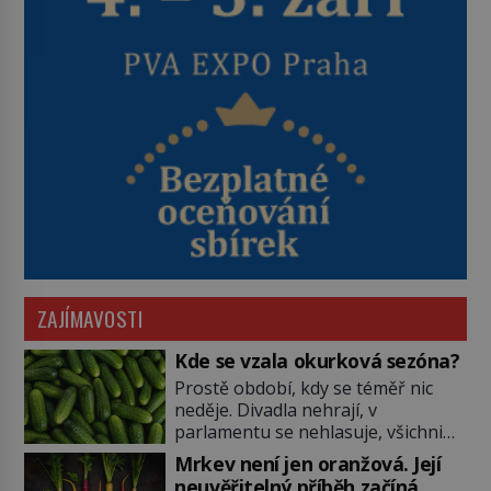
ZAJÍMAVOSTI
Kde se vzala okurková sezóna?
Prostě období, kdy se téměř nic
neděje. Divadla nehrají, v
parlamentu se nehlasuje, všichni
jsou na dovolené a média tak
Mrkev není jen oranžová. Její
nemají o čem mluvit a psát. A
neuvěřitelný příběh začíná