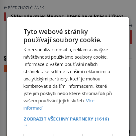
PŘEDCHOZÍ ČLÁNEK
Sklerodermie: Nemoc, která bere krásu i život
DALŠÍ ČLÁNEK
Tyto webové stránky
Sedláci zavraždili dánského krále kvůli vybírání
používají soubory cookie.
desátků
K personalizaci obsahu, reklam a analýze
návštěvnosti používáme soubory cookie.
SOUVISEJÍCÍ ČLÁNKY
Informace o vašem používání našich
LIFESTYLE
stránek také sdílíme s našimi reklamními a
analytickými partnery, kteří je mohou
kombinovat s dalšími informacemi, které
jste jim poskytli nebo které shromáždili při
vašem používání jejich služeb.
Více
informací
ZOBRAZIT VŠECHNY PARTNERY
(1616)
→