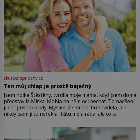
skutecnepribehy.cz
Ten můj chlap je prostě báječný
Jsem holka Štěstěny, tvrdila moje máma, když jsem doma
představila Mirka. Mohla na něm oči nechat. To nadšení
ji neopustilo nikdy. Myslím, že mi trochu záviděla, ale
nikdy jsem jí to neřekla. Tátu měla ráda, ale co si
pamatuji, tak jsme s Mirkem byli zamilovaní mnohem víc.
Jsme spolu moc rádi Tehdy byla jiná doba, když