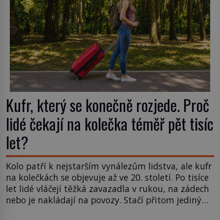
Kufr, který se konečně rozjede. Proč
lidé čekají na kolečka téměř pět tisíc
let?
Kolo patří k nejstarším vynálezům lidstva, ale kufr
na kolečkách se objevuje až ve 20. století. Po tisíce
let lidé vláčejí těžká zavazadla v rukou, na zádech
nebo je nakládají na povozy. Stačí přitom jediný
nápad, připevnit ke kufru kolečka. Jenže právě ten