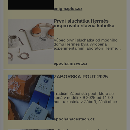
nečekaně odtrhl od nedaleké skály
při její demolici. Podle místních stojí
enigmaplus.cz
...
První sluchátka Hermés
inspirovala slavná kabelka
Vůbec první sluchátka od módního
domu Hermès byla vyrobena
experimentálním laboratoří Hermès
Ateliers Horizons. Elegantní gadget
si vyžádal dva roky vývoje a chlubí
se ručně šitou hovězí kůží a
epochalnisvet.cz
kovový...
ZÁBOŘSKÁ POUŤ 2025
Tradiční Zábořská pouť, která se
koná v neděli 7.9.2025 od 11:00
hod. u kostela v Záboří, části obce
Kly u Mělníka. V programu naleznete
komentovanou prohlídku kostela,
dobovou hudbu, řemesla, atrakce...
epochanacestach.cz