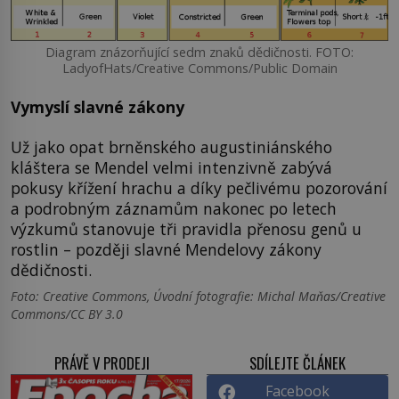
Diagram znázorňující sedm znaků dědičnosti. FOTO:
LadyofHats/Creative Commons/Public Domain
Vymyslí slavné zákony
Už jako opat brněnského augustiniánského
kláštera se Mendel velmi intenzivně zabývá
pokusy křížení hrachu a díky pečlivému pozorování
a podrobným záznamům nakonec po letech
výzkumů stanovuje tři pravidla přenosu genů u
rostlin – později slavné Mendelovy zákony
dědičnosti.
Foto: Creative Commons, Úvodní fotografie: Michal Maňas/Creative
Commons/CC BY 3.0
PRÁVĚ V PRODEJI
SDÍLEJTE ČLÁNEK
Facebook