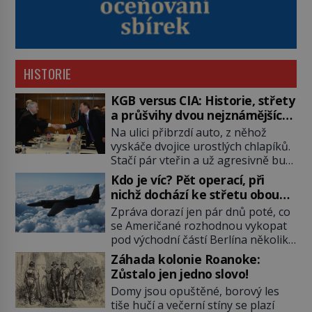
HISTORIE
KGB versus CIA: Historie, střety
a průšvihy dvou nejznámějších
tajných služeb historie
Na ulici přibrzdí auto, z něhož
vyskáče dvojice urostlých chlapíků.
Stačí pár vteřin a už agresivně buší
na dveře. O další okamžik později
Kdo je víc? Pět operací, při
vlečou nebožáka do auta, a pak už
nichž dochází ke střetu obou
ho nikdy nikdo nespatří. Dostal se
tajných služeb
Zpráva dorazí jen pár dnů poté, co
totiž do rukou všemocné KGB. Jako
se Američané rozhodnou vykopat
sourozenci, kteří si nemohou přijít
pod východní částí Berlína několik
na jméno. Neustále se předhání v
stovek metrů dlouhý tunel. Sověti
plánování sabotáží, […]
Záhada kolonie Roanoke:
na sobě nenechají nic znát a
Zůstalo jen jedno slovo!
nechají nepřítele, aby si myslel, že
Domy jsou opuštěné, borový les
je přechytračil. Cennou informaci
tiše hučí a večerní stíny se plazí
jim dodá jeden z agentů. Oba