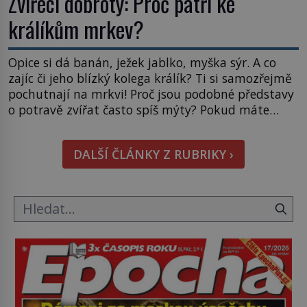
Zvířecí dobroty: Proč patří ke
králíkům mrkev?
Opice si dá banán, ježek jablko, myška sýr. A co
zajíc či jeho blízký kolega králík? Ti si samozřejmě
pochutnají na mrkvi! Proč jsou podobné představy
o potravě zvířat často spíš mýty? Pokud máte
doma králíka, mrkev mu dát můžete. A nejspíš mu
i bude chutnat, ovšem měl by ji mít jen jako
DALŠÍ ČLÁNKY Z RUBRIKY ›
občasný pamlsek. […]