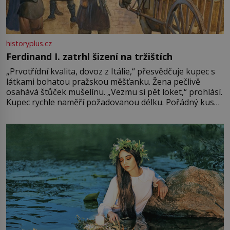
historyplus.cz
Ferdinand I. zatrhl šizení na tržištích
„Prvotřídní kvalita, dovoz z Itálie,“ přesvědčuje kupec s
látkami bohatou pražskou měšťanku. Žena pečlivě
osahává štůček mušelínu. „Vezmu si pět loket,“ prohlásí.
Kupec rychle naměří požadovanou délku. Pořádný kus
mu přitom zůstane za prsty… „Na šaty ho bude málo,
milostpaní. Stačí jenom na sukni,“ zhodnotí švadlena
množství růžového mušelínu. „Ošidili vás, podívejte.“
Vezme do ruky dřevěnou