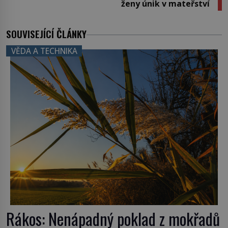
ženy únik v mateřství
SOUVISEJÍCÍ ČLÁNKY
VĚDA A TECHNIKA
Rákos: Nenápadný poklad z mokřadů