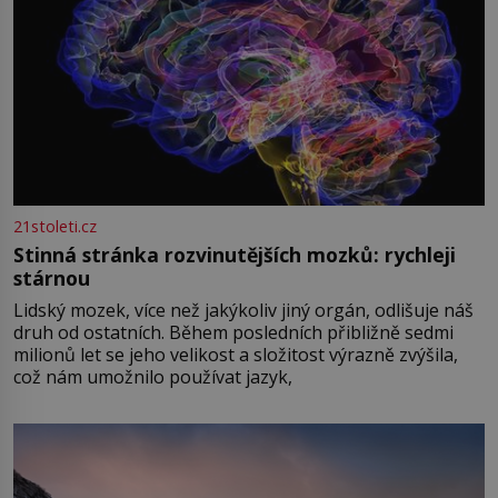
21stoleti.cz
Stinná stránka rozvinutějších mozků: rychleji
stárnou
Lidský mozek, více než jakýkoliv jiný orgán, odlišuje náš
druh od ostatních. Během posledních přibližně sedmi
milionů let se jeho velikost a složitost výrazně zvýšila,
což nám umožnilo používat jazyk,