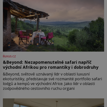
iluxus.cz
&Beyond: Nezapomenutelné safari napříč
východní Afrikou pro romantiky i dobrodruhy
&Beyond, světově uznávaný lídr v oblasti luxusní
ekoturistiky, představuje své rozmanité portfolio safari
lodgů a kempů ve východní Africe. Jako lídr v oblasti
zodpovědného cestovního ruchu organi