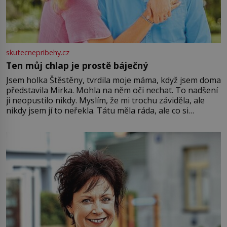
skutecnepribehy.cz
Ten můj chlap je prostě báječný
Jsem holka Štěstěny, tvrdila moje máma, když jsem doma
představila Mirka. Mohla na něm oči nechat. To nadšení
ji neopustilo nikdy. Myslím, že mi trochu záviděla, ale
nikdy jsem jí to neřekla. Tátu měla ráda, ale co si
pamatuji, tak jsme s Mirkem byli zamilovaní mnohem víc.
Jsme spolu moc rádi Tehdy byla jiná doba, když