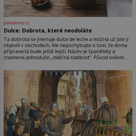
panidomu.cz
Dulce: Dobrota, které neodoláte
Ta dobrota se jmenuje dulce de leche a možná už jste ji
objevili v obchodech. Ale nepochybujte o tom, že doma
připravená bude ještě lepší. Název je španělský a
znamená jednoduše „mléčná sladkost“. Původ ovšem
není úplně jednoznačný, o autorství této receptury se
pře hned několik latinskoamerických zemí a k tomu
Francie, kde se traduje,