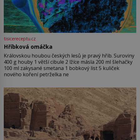
tisicereceptu.cz
Hříbková omáčka
Královskou houbou českých lesů je pravý hřib. Suroviny
400 g houby 1 větší cibule 2 lžíce másla 200 ml šlehačky
100 ml zakysané smetana 1 bobkový list 5 kuliček
nového koření petrželka ne