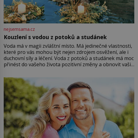
nejsemsama.cz
Kouzlení s vodou z potoků a studánek
Voda má v magii zvláštní místo. Má jedinečné vlastnosti,
které pro vás mohou být nejen zdrojem osvěžení, ale i
duchovní síly a léčení. Voda z potoků a studánek má moc
přinést do vašeho života pozitivní změny a obnovit vaši
energii. Využitím těchto přírodních zdrojů v magii
můžete obohatit své rituály a přinést do svého života
větší harmonii a klid. Je důležité