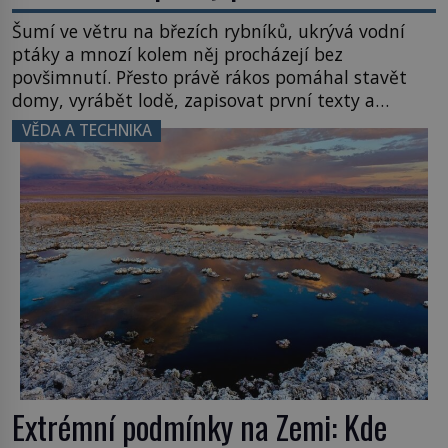
Šumí ve větru na březích rybníků, ukrývá vodní
ptáky a mnozí kolem něj procházejí bez
povšimnutí. Přesto právě rákos pomáhal stavět
domy, vyrábět lodě, zapisovat první texty a
inspiroval řadu pověstí. Tato skromná, ale
VĚDA A TECHNIKA
užitečná rostlina provází člověka už tisíce let.
Většina lidí vnímá rákos jen jako obyčejnou kulisu
letního koupání. Stačí se však podívat […]
Extrémní podmínky na Zemi: Kde