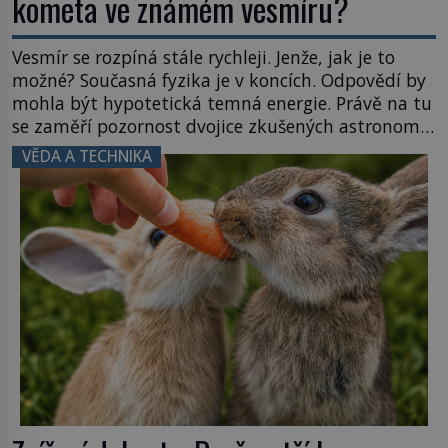
kometa ve známém vesmíru?
Vesmír se rozpíná stále rychleji. Jenže, jak je to
možné? Současná fyzika je v koncích. Odpovědí by
mohla být hypotetická temná energie. Právě na tu
se zaměří pozornost dvojice zkušených astronomů.
Namísto ní ale objeví něco mnohem
VĚDA A TECHNIKA
hmatatelnějšího. Naprosto rekordní kometu!
Astronomové Pedro Bernardinelli a Gary Bernstein
mravenčí prací zkoumají archivní snímky v rámci
Průzkumu temné energie […]