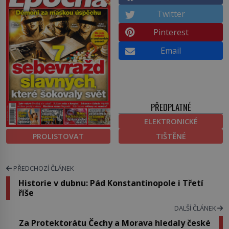
Twitter
Pinterest
Email
PŘEDPLATNÉ
ELEKTRONICKÉ
PROLISTOVAT
TIŠTĚNÉ
PŘEDCHOZÍ ČLÁNEK
Historie v dubnu: Pád Konstantinopole i Třetí
říše
DALŠÍ ČLÁNEK
Za Protektorátu Čechy a Morava hledaly české