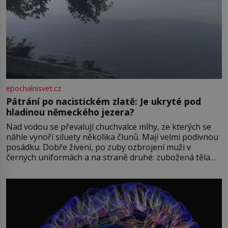
epochalnisvet.cz
Pátrání po nacistickém zlatě: Je ukryté pod
hladinou německého jezera?
Nad vodou se převalují chuchvalce mlhy, ze kterých se
náhle vynoří siluety několika člunů. Mají velmi podivnou
posádku. Dobře živení, po zuby ozbrojení muži v
černých uniformách a na straně druhé: zubožená těla
oblečená v chatrných vězeňských hadrech. Co tato
přízračná scéna znamená? Je jaro roku 1945, druhá
světová válka se chýlí ke konci. Jezero Stolpsee