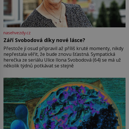
nasehvezdy.cz
Září Svobodová díky nové lásce?
Přestože jí osud připravil až příliš kruté momenty, nikdy
nepřestala věřit, že bude znovu šťastná. Sympatická
herečka ze seriálu Ulice Ilona Svobodová (64) se má už
několik týdnů potkávat se stejně