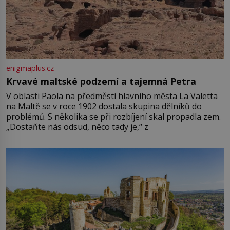
enigmaplus.cz
Krvavé maltské podzemí a tajemná Petra
V oblasti Paola na předměstí hlavního města La Valetta
na Maltě se v roce 1902 dostala skupina dělníků do
problémů. S několika se při rozbíjení skal propadla zem.
„Dostaňte nás odsud, něco tady je,“ z