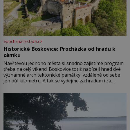
epochanacestach.cz
Historické Boskovice: Procházka od hradu k
zámku
Návštěvou jednoho města si snadno zajistíme program
třeba na celý víkend. Boskovice totiž nabízejí hned dvě
významné architektonické památky, vzdálené od sebe
jen půl kilometru. A tak se vydejme za hradem i za
zámkem do krásné jihomoravské krajiny. Trhová osada
Boskovice na okraji Drahanské vrchoviny vznikla někdy
ve13. století, a už v roce 1313 kronikáři zaznamenali