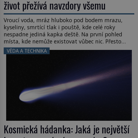
život přežívá navzdory všemu
Vroucí voda, mráz hluboko pod bodem mrazu,
kyseliny, smrtící tlak i pouště, kde celé roky
nespadne jediná kapka deště. Na první pohled
místa, kde nemůže existovat vůbec nic. Přesto
právě tady vědci objevují organismy, které
VĚDA A TECHNIKA
posouvají hranice života. Každý nový nález mění
naše představy o tom, co všechno dokáže příroda a
napovídá, kde bychom jednou […]
Kosmická hádanka: Jaká je největší