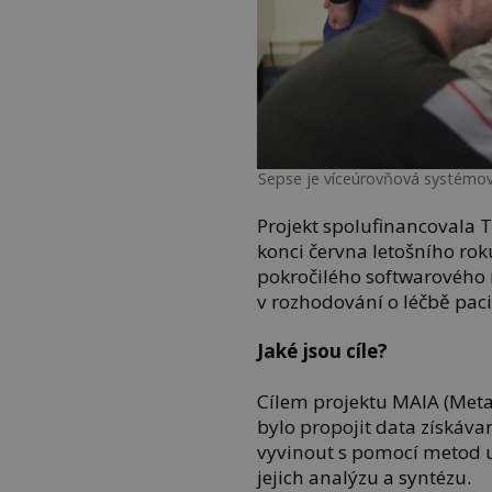
Sepse je víceúrovňová systémov
Projekt spolufinancovala 
konci června letošního ro
pokročilého softwarového 
v rozhodování o léčbě paci
Jaké jsou cíle?
Cílem projektu MAIA (Metab
bylo propojit data získáva
vyvinout s pomocí metod um
jejich analýzu a syntézu.