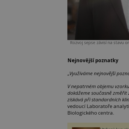
Rozvoj sepse závisí na stavu org
Nejnovější poznatky
„
Využíváme nejnovější pozn
V nepatrném objemu vzorku 
dokážeme současně změřit zh
získává při standardních kli
vedoucí Laboratoře analy
Biologického centra.