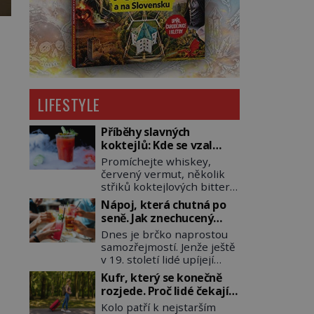
LIFESTYLE
Příběhy slavných
koktejlů: Kde se vzal
Manhattan a Bloody
Promíchejte whiskey,
Mary?
červený vermut, několik
střiků koktejlových bitters
a led, sceďte, ozdobte
Nápoj, která chutná po
koktejlovou třešinkou a
seně. Jak znechucený
tadá… Manhattan je tu! A
Američan vymyslel brčko
Dnes je brčko naprostou
pokud to má být skutečně
samozřejmostí. Jenže ještě
on, dejte si pozor, ať místo
v 19. století lidé upíjejí
klasické americké rye
limonády i koktejly dutými
whiskey či klidně
Kufr, který se konečně
stébly žita nebo žitné
bourbonu nepoužijete
rozjede. Proč lidé čekají
slámy. Fungují sice dobře,
skotskou whisku. Co se
na kolečka téměř pět
Kolo patří k nejstarším
mají ale jednu
stane? Inu, koktejl bude