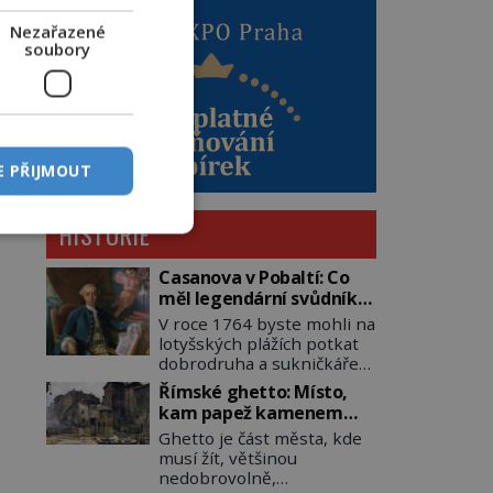
Nezařazené
soubory
E PŘIJMOUT
HISTORIE
Casanova v Pobaltí: Co
měl legendární svůdník
společného se
V roce 1764 byste mohli na
svobodnými zednáři?
lotyšských plážích potkat
dobrodruha a sukničkáře
Giacoma Casanovu. Jeho
Římské ghetto: Místo,
cesta k Baltskému moři
kam papež kamenem
však nebyla turistickým
dohodil
Ghetto je část města, kde
výletem, ale ryze pracovní
musí žít, většinou
cestou se zištnými úmysly.
nedobrovolně,
Jaký cíl Casanova sledoval,