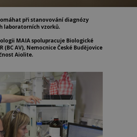
pomáhat při stanovování diagnózy
ch laboratorních vzorků.
nologii MAIA spolupracuje Biologické
R (BC AV), Nemocnice České Budějovice
nost Aiolite.