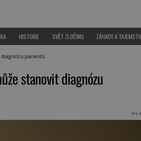
IKA
HISTORIE
SVĚT ZLOČINU
ZÁHADY A TAJEMSTV
 diagnózu pacientů
ůže stanovit diagnózu
29.6.2