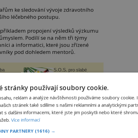
kařům ke sledování vývoje zdravotního
lšího léčebného postupu.
 příkladem propojení výsledků výzkumu
ůmyslem. Podílí se na něm tři týmy
íci a informatici, které jsou zřízené
vníky pod dohledem mentorů.
čba
S.O.S. pro slabé
novy
vlasy: mořská sůl
í
helmy“
 stránky používají soubory cookie.
nejsemsama.cz
bsahu, reklam a analýze návštěvnosti používáme soubory cookie. 
šich stránek také sdílíme s našimi reklamními a analytickými partn
s dalšími informacemi, které jste jim poskytli nebo které shromá
nemocnice vybrali pro pilotní projekt
lužeb.
Více informací
ivní péče Infekčního oddělení s
oj septických komplikací.
CHNY PARTNERY
(1616) →