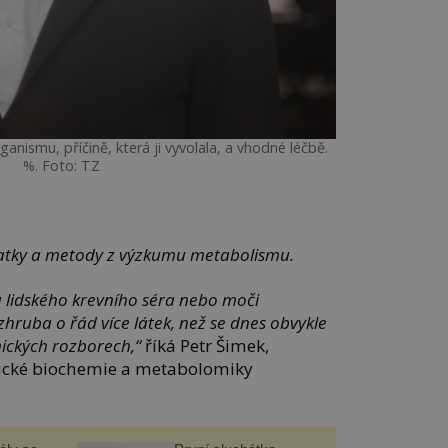
anismu, příčině, která ji vyvolala, a vhodné léčbě.
%. Foto: TZ
atky a metody z výzkumu metabolismu.
lidského krevního séra nebo moči
ruba o řád více látek, než se dnes obvykle
nických rozborech,“
říká Petr Šimek,
tické biochemie a metabolomiky