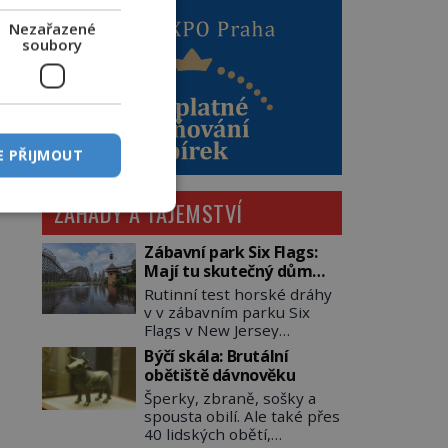
Nezařazené
soubory
E PŘIJMOUT
ZÁHADY A TAJEMSTVÍ
Zábavní park Six Flags:
Mají tu skutečný dům
hrůzy!
Rutinní test horské dráhy
v v zábavním parku Six
Flags v New Jersey
dopadne 16. srpna 1981
Býčí skála: Brutální
katastrofou. 20letý technik
obětiště dávnověku
Scott Tyler se zřítí na zem!
Šperky, zbraně, sošky a
Zranění jsou neslučitelná
spousta obilí. Ale také přes
se životem. „Nepoužil
40 lidských obětí,
bezpečnostní zábranu,“