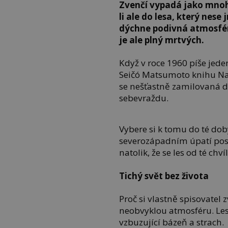
Zvenčí vypadá jako mnoh
li ale do lesa, který nes
dýchne podivná atmosféra
je ale plný mrtvých.
Když v roce 1960 píše jede
Seičó Matsumoto knihu Nam
se nešťastně zamilovaná d
sebevraždu.
Vybere si k tomu do té do
severozápadním úpatí posv
natolik, že se les od té ch
Tichý svět bez života
Proč si vlastně spisovatel 
neobvyklou atmosféru. Les 
vzbuzující bázeň a strach.