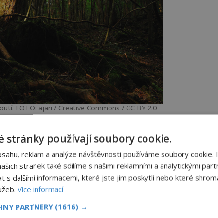
tí. FOTO: ajari / Creative Commons / CC BY 2.0
 stránky používají soubory cookie.
 prý podle legend v Aokighaře prováděly
bsahu, reklam a analýze návštěvnosti používáme soubory cookie. 
 ale tento les spojen s děsivou historií.
šich stránek také sdílíme s našimi reklamními a analytickými partn
í v období hladomoru sloužil jako místo,
s dalšími informacemi, které jste jim poskytli nebo které shromá
rý rituál, zvaný ubasute.
lužeb.
Více informací
 odnášeli do lesa své staré matky, o které
CHNY PARTNERY
(1616) →
i starat, a ponechávali je tam osamělé a