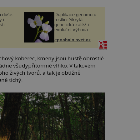
a duše.
Duplikace genomu u
 i
rostlin: Skrytá
ti
genetická zátěž i
evoluční výhoda
epochalnisvet.cz
chový koberec, kmeny jsou hustě obrostlé
vládne všudypřítomné vlhko. V takovém
ho živých tvorů, a tak je obtížně
ně tichý.