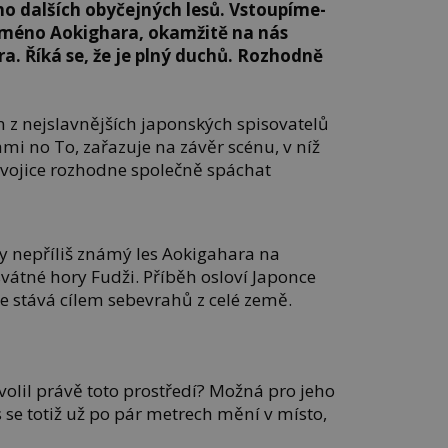
o dalších obyčejných lesů. Vstoupíme-
e jméno Aokighara, okamžitě na nás
. Říká se, že je plný duchů. Rozhodně
n z nejslavnějších japonských spisovatelů
i no To, zařazuje na závěr scénu, v níž
vojice rozhodne společně spáchat
by nepříliš známý les Aokigahara na
átné hory Fudži. Příběh osloví Japonce
víle stává cílem sebevrahů z celé země.
zvolil právě toto prostředí? Možná pro jeho
se totiž už po pár metrech mění v místo,