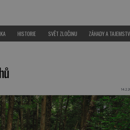
IKA
HISTORIE
SVĚT ZLOČINU
ZÁHADY A TAJEMSTV
ahů
14.2.2