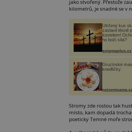
jako stvořený. Přestože z
kilometrů, je snadné se v n
Utržený kus sk
zastavil těsně 
kostelem! Ochr
ho boží síla?
enigmaplus.cz
Gruzínské ma
knedlíčky
nejsemsama.c
Stromy zde rostou tak hustě
místo, kam dopadá trocha 
poeticky Temné moře strom