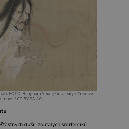
ob. FOTO: Bringham Young University / Creative
mmons / CC BY-SA 4.0
atu
šťastných duší i zoufalých smrtelníků