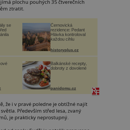
aujímá plochu pouhých 35 čtverečních
ěm ztratit.
ály se
Černovická
před
rezidence: Pedant
ánila
Hlávka kontroloval
každou cihlu
historyplus.cz
sové
Balkánské recepty,
dobroty z dovolené
z
panidomu.cz
, že i v pravé poledne je obtížné najít
světla. Především střed lesa, zvaný
ů, je prakticky neprostupný.