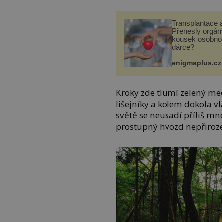
Transplantace 
Přenesly orgány
kousek osobnos
dárce?
enigmaplus.cz
Kroky zde tlumí zelený me
lišejníky a kolem dokola 
světě se neusadí příliš mno
prostupný hvozd nepřiroze