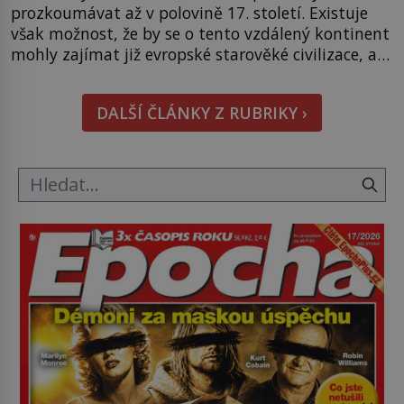
prozkoumávat až v polovině 17. století. Existuje
však možnost, že by se o tento vzdálený kontinent
mohly zajímat již evropské starověké civilizace, a
to o 15 století dříve? Již od starověku kartografové
zakreslovali do map záhadný kontinent Terra
DALŠÍ ČLÁNKY Z RUBRIKY ›
Australis – Jižní zemi. Proč? Do jisté míry to byl
smysl pro […]