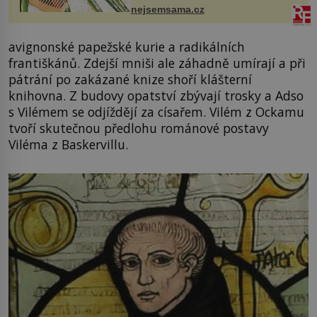
Nejen na tělo a pokožku, ale i na
nejsemsama.cz
vlasy. ...
avignonské papežské kurie a radikálních
františkánů. Zdejší mniši ale záhadně umírají a při
pátrání po zakázané knize shoří klášterní
knihovna. Z budovy opatství zbývají trosky a Adso
s Vilémem se odjíždějí za císařem. Vilém z Ockamu
tvoří skutečnou předlohu románové postavy
Viléma z Baskervillu.