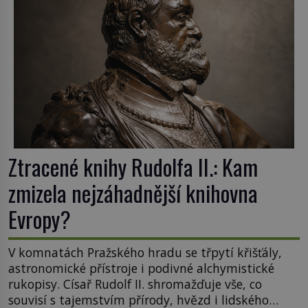
nalezen, jeho minulost stále obestírá hustá mlha.
Otázky, jak přesně se tato […]
Ztracené knihy Rudolfa II.: Kam
zmizela nejzáhadnější knihovna
Evropy?
V komnatách Pražského hradu se třpytí křišťály,
astronomické přístroje i podivné alchymistické
rukopisy. Císař Rudolf II. shromažďuje vše, co
souvisí s tajemstvím přírody, hvězd i lidského