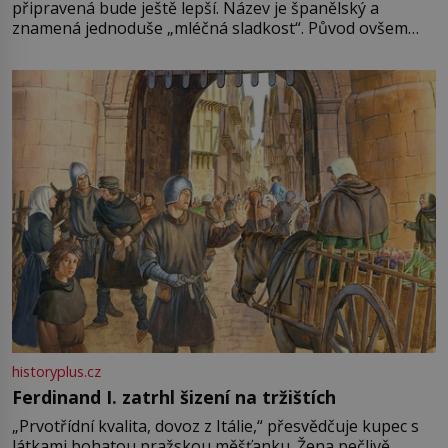
připravená bude ještě lepší. Název je španělský a
znamená jednoduše „mléčná sladkost“. Původ ovšem
není úplně jednoznačný, o autorství této receptury se
pře hned několik latinskoamerických zemí a k tomu
Francie, kde se traduje,
historyplus.cz
Ferdinand I. zatrhl šizení na tržištích
„Prvotřídní kvalita, dovoz z Itálie,“ přesvědčuje kupec s
látkami bohatou pražskou měšťanku. Žena pečlivě