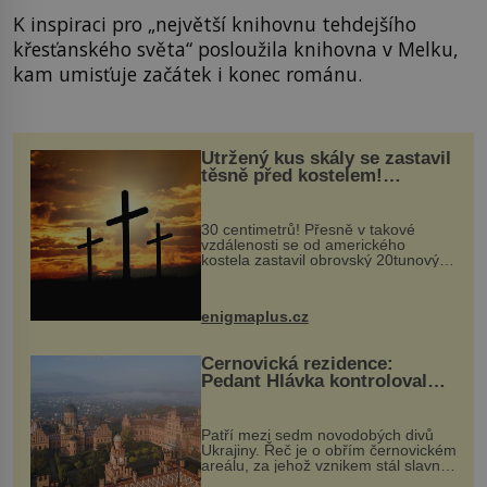
K inspiraci pro „největší knihovnu tehdejšího
křesťanského světa“ posloužila knihovna v Melku,
kam umisťuje začátek i konec románu.
Utržený kus skály se zastavil
těsně před kostelem!
Ochránila ho boží síla?
30 centimetrů! Přesně v takové
vzdálenosti se od amerického
kostela zastavil obrovský 20tunový
balvan, který se v květnu 2014
nečekaně odtrhl od nedaleké skály
při její demolici. Podle místních stojí
enigmaplus.cz
...
Černovická rezidence:
Pedant Hlávka kontroloval
každou cihlu
Patří mezi sedm novodobých divů
Ukrajiny. Řeč je o obřím černovickém
areálu, za jehož vznikem stál slavný
český architekt Josef Hlávka. Ten si