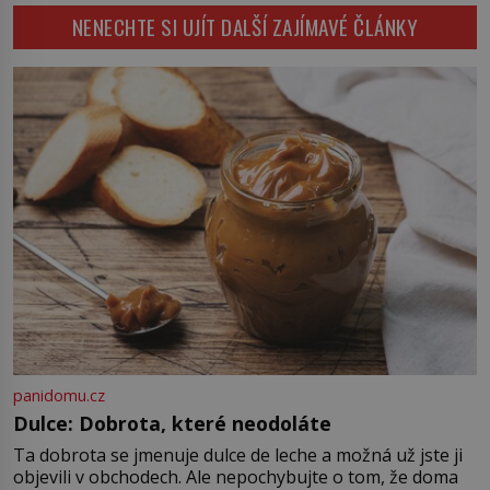
však přichází smrt. Poslední
[…]
NENECHTE SI UJÍT DALŠÍ ZAJÍMAVÉ ČLÁNKY
mužský potomek rodu
Přemyslovců padá rukou vraha a
české dějiny se během jediného
dne obracejí naruby. Ani po více
než sedmi stech letech není jisté,
kdo tehdy vraždil, a právě to činí
[…]
panidomu.cz
Dulce: Dobrota, které neodoláte
Ta dobrota se jmenuje dulce de leche a možná už jste ji
objevili v obchodech. Ale nepochybujte o tom, že doma