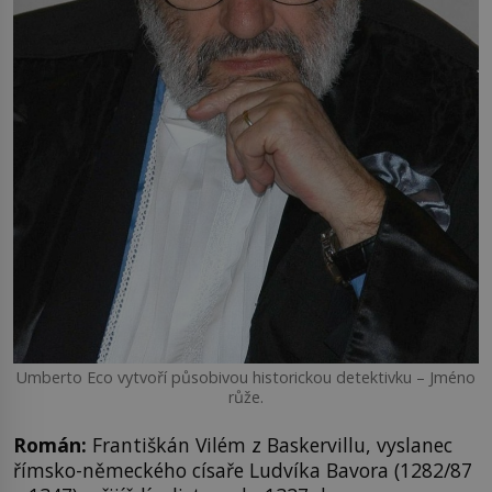
Umberto Eco vytvoří působivou historickou detektivku – Jméno
růže.
Román:
Františkán Vilém z Baskervillu, vyslanec
římsko-německého císaře Ludvíka Bavora (1282/87