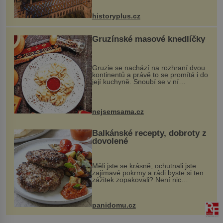
na něm dal mimořádně záležet. Jeho
stavební plány by při ...
historyplus.cz
Gruzínské masové knedlíčky
Gruzie se nachází na rozhraní dvou
kontinentů a právě to se promítá i do
její kuchyně. Snoubí se v ní
evropské a asijské chutě a díky tomu
vznikají rozmanité a chuťově bohaté
pokrmy, které rozhodně st...
nejsemsama.cz
Balkánské recepty, dobroty z
dovolené
Měli jste se krásně, ochutnali jste
zajímavé pokrmy a rádi byste si ten
zážitek zopakovali? Není nic
snazšího. Pljeskavica (10 porcí)
Možná jste ji ochutnali na dovolené v
bývalé Jugoslávii, lze ji vi...
panidomu.cz