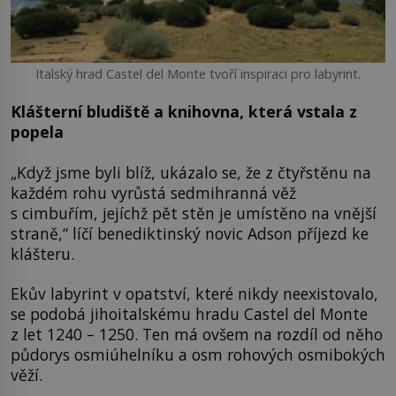
Italský hrad Castel del Monte tvoří inspiraci pro labyrint.
Klášterní bludiště a knihovna, která vstala z
popela
„Když jsme byli blíž, ukázalo se, že z čtyřstěnu na
každém rohu vyrůstá sedmihranná věž
s cimbuřím, jejíchž pět stěn je umístěno na vnější
straně,“ líčí benediktinský novic Adson příjezd ke
klášteru.
Ekův labyrint v opatství, které nikdy neexistovalo,
se podobá jihoitalskému hradu Castel del Monte
z let 1240 – 1250. Ten má ovšem na rozdíl od něho
půdorys osmiúhelníku a osm rohových osmibokých
věží.