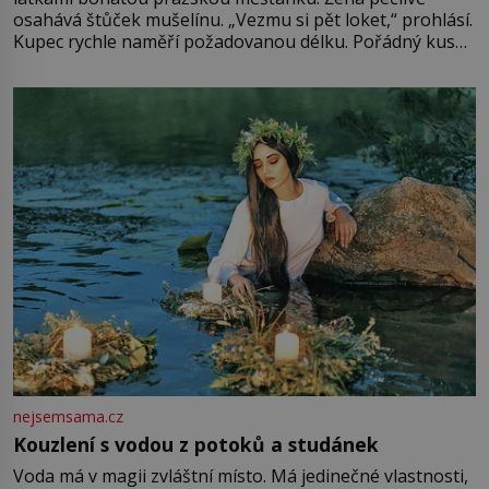
osahává štůček mušelínu. „Vezmu si pět loket,“ prohlásí.
Kupec rychle naměří požadovanou délku. Pořádný kus
mu přitom zůstane za prsty… „Na šaty ho bude málo,
milostpaní. Stačí jenom na sukni,“ zhodnotí švadlena
množství růžového mušelínu. „Ošidili vás, podívejte.“
Vezme do ruky dřevěnou
nejsemsama.cz
Kouzlení s vodou z potoků a studánek
Voda má v magii zvláštní místo. Má jedinečné vlastnosti,