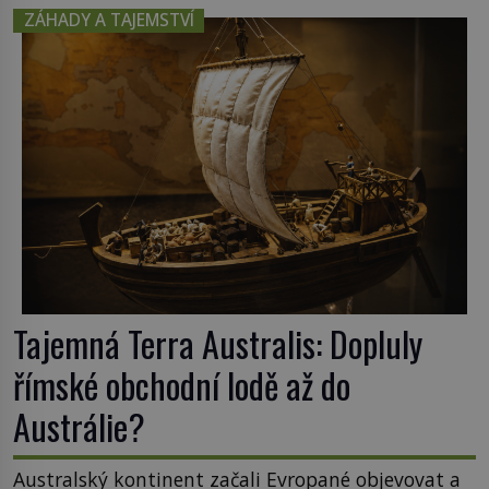
poznání. Jenže po jeho smrti se jeho slavné sbírky
ZÁHADY A TAJEMSTVÍ
začínají rozpadat a část z nich mizí navždy. Kdo
odnesl nejvzácnější knihy? A existují ještě někde
zapomenuté rukopisy, které nikdo […]
Tajemná Terra Australis: Dopluly
římské obchodní lodě až do
Austrálie?
Australský kontinent začali Evropané objevovat a