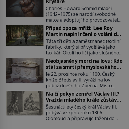
Krysaře
Charles Howard Schmid mladší
(1942–1975) se narodí svobodné
matce a adoptují ho provozovatelé
pečovatelského domu Charles a
Případ zpoza mříží: Lee Roy
Katharine Schmidovi. Synek jim
Martin naplní rčení o volání do
mnoho radosti nepřinese. Mezi
lesa
Táta tří dětí a zaměstnanec textilní
přáteli v arizonském Tusconu se
fabriky, který si přivydělává jako
mu přezdívá Krysař. Je to pohledný
taxikář. Okolí ho líčí jako slušného
a charismatický mladík, kterému to
člověka. To je Lee Roy Martin
ve škole dvakrát nejde. Exceluje ale
Neobjasněný mord na lovu: Kdo
(1937–1972), jinak též Škrtič z
v tělocviku. Škola si díky němu
stál za smrtí přemyslovského
Gaffney, městečka v Jižní Karolíně.
může vystavit […]
knížete Břetislava II.?
Je 22. prosince roku 1100. Český
Mezi lety 1967 až 1968 zavraždí dvě
kníže Břetislav II. vyráží na lov
ženy a dvě dívky. Dne 20. května
poblíž dnešního Zbečna. Místo
1967 znásilní a zavraždí 32letou
návratu na Pražský hrad však
Annie Lucille Dedmondovou. […]
Na čí pokyn zemřel Václav III.?
přichází smrt. Muž na něj zaútočí
Vražda mladého krále zůstává
kopím a panovník svým zraněním
po 720 letech nevyřešenou
Šestnáctiletý český král Václav III.
podlehne. Kdo atentát zosnoval a
záhadou
pobývá v srpnu roku 1306
proč? Odpověď neznají ani historici
Olomouci a připravuje tažení do
po více než devíti stech letech.
Polska. Místo vojenského triumfu
Zimní les je tichý a pokrytý sněhem.