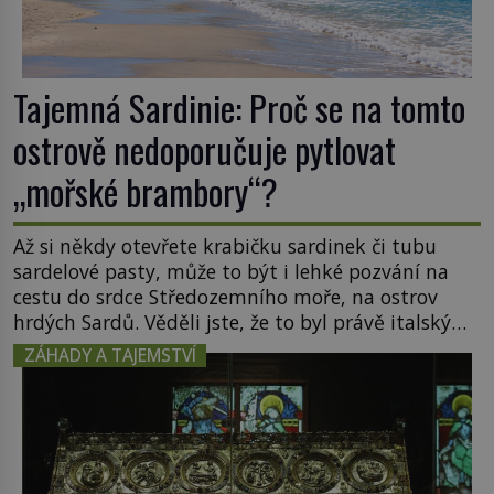
Tajemná Sardinie: Proč se na tomto
ostrově nedoporučuje pytlovat
„mořské brambory“?
Až si někdy otevřete krabičku sardinek či tubu
sardelové pasty, může to být i lehké pozvání na
cestu do srdce Středozemního moře, na ostrov
hrdých Sardů. Věděli jste, že to byl právě italský
ostrov Sardinie, jenž těmto produktům moře
ZÁHADY A TAJEMSTVÍ
propůjčil své jméno. Co dalšího je pro Sardinii
typické a pro Středoevropana zajímavé? Na
mapách má […]