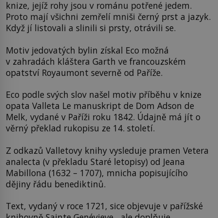
knize, jejíž rohy jsou v románu potřené jedem.
Proto mají všichni zemřelí mniši černý prst a jazyk.
Když jí listovali a slinili si prsty, otrávili se.
Motiv jedovatých bylin získal Eco možná
v zahradách kláštera Garth ve francouzském
opatství Royaumont severně od Paříže.
Eco podle svých slov našel motiv příběhu v knize
opata Valleta Le manuskript de Dom Adson de
Melk, vydané v Paříži roku 1842. Údajně má jít o
věrný překlad rukopisu ze 14. století.
Z odkazů Valletovy knihy vysleduje pramen Vetera
analecta (v překladu Staré letopisy) od Jeana
Mabillona (1632 – 1707), mnicha popisujícího
dějiny řádu benediktinů.
Text, vydaný v roce 1721, sice objevuje v pařížské
knihovně Sainte Genévieve , ale doplňuje