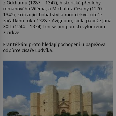
z Ockhamu (1287 – 1347), historické předlohy
románového Viléma, a Michala z Ceseny (1270 –
1342), kritizující bohatství a moc církve, uteče
začátkem roku 1328 z Avignonu, sídla papeže Jana
XXII. (1244 – 1334).Ten se jim pomstí vyloučením
z církve.
Františkáni proto hledají pochopení u papežova
odpůrce císaře Ludvíka.