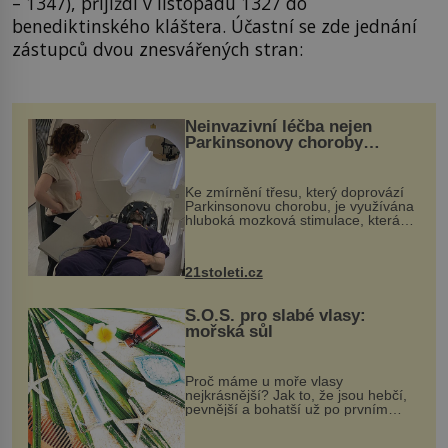
– 1347), přijíždí v listopadu 1327 do
benediktinského kláštera. Účastní se zde jednání
zástupců dvou znesvářených stran:
Neinvazivní léčba nejen
Parkinsonovy choroby
pomocí ultrazvukové
„helmy“
Ke zmírnění třesu, který doprovází
Parkinsonovu chorobu, je využívána
hluboká mozková stimulace, která
však vyžaduje vysoce invazivní
zákrok. Ultrazvuk zase není vhodný
k dostatečně přesnému zacílení ...
21stoleti.cz
S.O.S. pro slabé vlasy:
mořská sůl
Proč máme u moře vlasy
nejkrásnější? Jak to, že jsou hebčí,
pevnější a bohatší už po prvním
vykoupání? Protože sůl obsažená v
mořské vodě má blahodárný vliv.