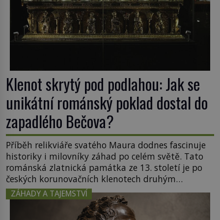
Klenot skrytý pod podlahou: Jak se
unikátní románský poklad dostal do
zapadlého Bečova?
Příběh relikviáře svatého Maura dodnes fascinuje
historiky i milovníky záhad po celém světě. Tato
románská zlatnická památka ze 13. století je po
českých korunovačních klenotech druhým
nejcennějším movitým majetkem v České
ZÁHADY A TAJEMSTVÍ
republice. Přestože byl klenot v roce 1985 po
dramatickém pátrání kriminalistů úspěšně