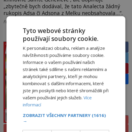
„zbytečně bych dodával, že tato Analecta žádný
rukopis Adsa či Adsona z Melku neobsahovala…“.
Foto: wikipedia.org
Tyto webové stránky
PRÁVĚ V PRODEJI
SDÍLEJTE ČLÁNEK
používají soubory cookie.
Facebook
K personalizaci obsahu, reklam a analýze
návštěvnosti používáme soubory cookie.
Twitter
Informace o vašem používání našich
Pinterest
stránek také sdílíme s našimi reklamními a
analytickými partnery, kteří je mohou
Email
kombinovat s dalšími informacemi, které
jste jim poskytli nebo které shromáždili při
vašem používání jejich služeb.
Více
informací
PŘEDPLATNÉ
ZOBRAZIT VŠECHNY PARTNERY
(1616)
ELEKTRONICKÉ
→
PROLISTOVAT
TIŠTĚNÉ