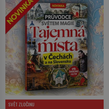
SVĚT ZLOČINU