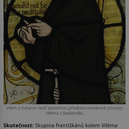
Vilém z Ockamu tvoří skutečnou předlohu románové postavy
Viléma z Baskervillu.
Skutečnost:
Skupina františkánů kolem Viléma