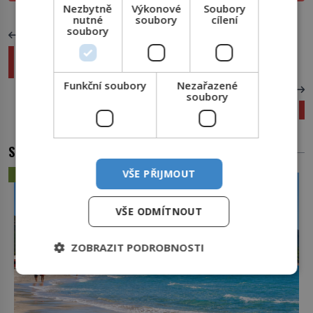
Nezbytně
Výkonové
Soubory
nutné
soubory
cílení
soubory
PŘEDCHOZÍ ČLÁNEK
Nesmrtelná Macarena zvedne ze židle i
největší pecivály!
Funkční soubory
Nezařazené
DALŠÍ ČLÁNEK
soubory
Černí jako tma: Jaká zvířata trpí melanismem?
SOUVISEJÍCÍ ČLÁNKY
VŠE PŘIJMOUT
ZÁHADY A TAJEMSTVÍ
VŠE ODMÍTNOUT
ZOBRAZIT PODROBNOSTI