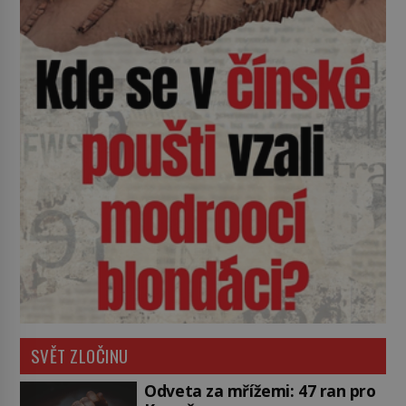
SVĚT ZLOČINU
Odveta za mřížemi: 47 ran pro