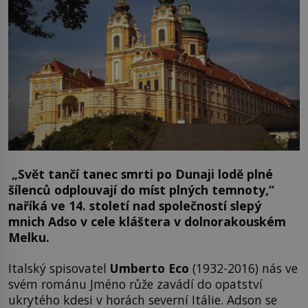
„Svět tančí tanec smrti po Dunaji lodě plné
šílenců odplouvají do míst plných temnoty,“
naříká ve 14. století nad společností slepý
mnich Adso v cele kláštera v dolnorakouském
Melku.
Italský spisovatel
Umberto Eco
(1932-2016) nás ve
svém románu Jméno růže zavádí do opatství
ukrytého kdesi v horách severní Itálie. Adson se