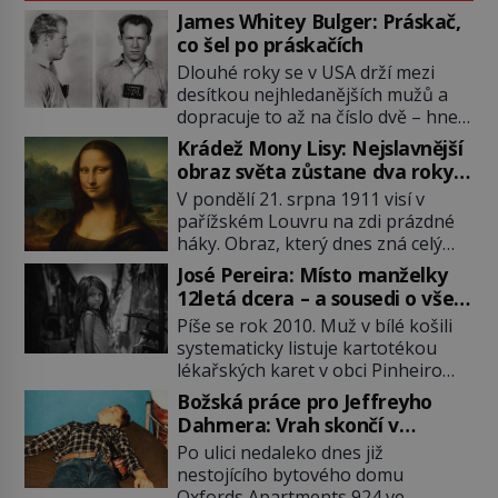
James Whitey Bulger: Práskač,
co šel po práskačích
Dlouhé roky se v USA drží mezi
desítkou nejhledanějších mužů a
dopracuje to až na číslo dvě – hned
po Usámovi bin Ládinovi (1957–
Krádež Mony Lisy: Nejslavnější
2011). To je James „Whitey“ Bulger
obraz světa zůstane dva roky
(1929–2018) viněný ze spoluúčasti
nezvěstný
V pondělí 21. srpna 1911 visí v
na 19 vraždách, vydírání a lichvy. A
pařížském Louvru na zdi prázdné
samozřejmě, krom toho je ještě
háky. Obraz, který dnes zná celý
drogový dealer, který neváhá
svět, je pryč. Zpočátku si nikdo
odstranit z cesty všechny práskače,
José Pereira: Místo manželky
nemyslí, že jde o krádež.
zatímco […]
12letá dcera – a sousedi o všem
Zaměstnanci jsou přesvědčeni, že
vědí!
Píše se rok 2010. Muž v bílé košili
Mona Lisa je jen v restaurátorské
systematicky listuje kartotékou
dílně nebo u fotografa. Když se
lékařských karet v obci Pinheiro
ukáže pravda, propukne jeden z
ležící asi 20 kilometrů od farmy s
největších honů na zloděje v […]
Božská práce pro Jeffreyho
podivínským majitelem. Něco tu
Dahmera: Vrah skončí v
nesedí. Ledaže… Ledaže by ta
tratolišti krve ve vězeňských
Po ulici nedaleko dnes již
mladá dívka z farmy byla ne
umývárnách
nestojícího bytového domu
manželkou, ale dcerou – a všechny
Oxfords Apartments 924 ve