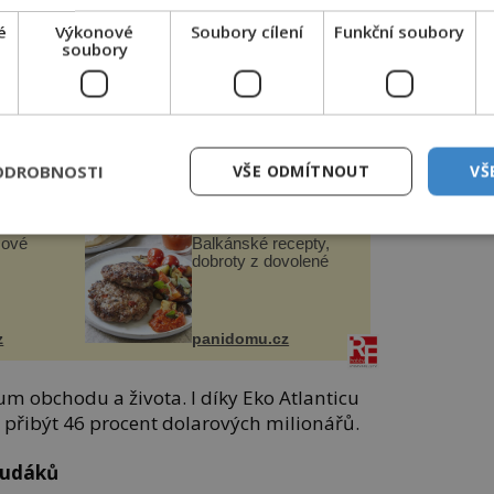
u Pátou avenue. Po dostavbě chce nový
é
Výkonové
Soubory cílení
Funkční soubory
ernějším světovým metropolím.
soubory
ály se
Černovická
před
rezidence: Pedant
ánila
Hlávka kontroloval
každou cihlu
ODROBNOSTI
VŠE ODMÍTNOUT
VŠ
historyplus.cz
sové
Balkánské recepty,
dobroty z dovolené
z
panidomu.cz
um obchodu a života. I díky Eko Atlanticu
 přibýt 46 procent dolarových milionářů.
hudáků