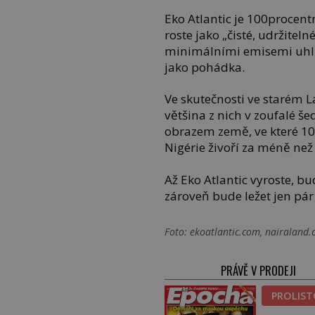
Eko Atlantic je 100procen
roste jako „čisté, udržitel
minimálními emisemi uhlík
jako pohádka.
Ve skutečnosti ve starém L
většina z nich v zoufalé še
obrazem země, ve které 100
Nigérie živoří za méně než
Až Eko Atlantic vyroste, bu
zároveň bude ležet jen pá
Foto: ekoatlantic.com, nairaland
PRÁVĚ V PRODEJI
PROLIS