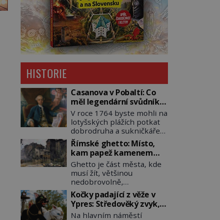
HISTORIE
Casanova v Pobaltí: Co
měl legendární svůdník
společného se
V roce 1764 byste mohli na
svobodnými zednáři?
lotyšských plážích potkat
dobrodruha a sukničkáře
Giacoma Casanovu. Jeho
Římské ghetto: Místo,
cesta k Baltskému moři
kam papež kamenem
však nebyla turistickým
dohodil
Ghetto je část města, kde
výletem, ale ryze pracovní
musí žít, většinou
cestou se zištnými úmysly.
nedobrovolně,
Jaký cíl Casanova sledoval,
náboženská, rasová nebo
když se například
Kočky padající z věže v
národnostní menšina
procházel uličkami
Ypres: Středověký zvyk,
obyvatel. Bohaté
lotyšské Rigy? Casanova
který dodnes budí
Na hlavním náměstí
historické zkušenosti mají
v Pobaltí kontaktoval