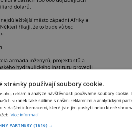
liard dolarů.
nejdůležitější město západní Afriky a
Někteří říkají, že to bude vůbec
ce.
m
celá armáda inženýrů, projektantů a
ánského hydraulického institutu provedli
y, takže Velká lagoská zeď by měla odolat
h 1 000 let.
 stránky používají soubory cookie.
bsahu, reklam a analýze návštěvnosti používáme soubory cookie. 
zidobí z moře vytěžili a přestěhovali na
jekt Eko Atlantic dosahuje neuvěřitelně
šich stránek také sdílíme s našimi reklamními a analytickými partn
.
s dalšími informacemi, které jste jim poskytli nebo které shromá
lužeb.
Více informací
baj, s mrakodrapy jako má Manhattan a
CHNY PARTNERY
(1616) →
rý bude napůl připomínat Champs-