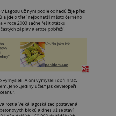
 v Lagosu už nyní podle odhadů žije přes
 a jde o třetí nejbohatší město černého
a v roce 2003 začne řešit otázku
 častých záplav a eroze pobřeží.
čba
Vavřín jako lék
novy
í
helmy“
panidomu.cz
 vymysleli. A oni vymysleli obří hráz,
. Jeho „jediný účel,“ jak developeři
oceánu“.
va rostla Velká lagoská zeď postavená
betonových bloků a dnes už se staví
lidí a dalších 150 000 dojíždějících