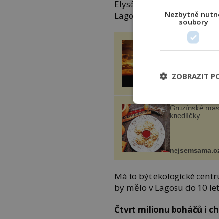
Elysées a napůl newyorsko
Nezbytně nutn
Lagos konkurovat nejmod
soubory
Utržený kus sk
zastavil těsně 
kostelem! Ochr
ho boží síla?
ZOBRAZIT P
enigmaplus.cz
Gruzínské ma
knedlíčky
nejsemsama.c
Má to být ekologické centr
by mělo v Lagosu do 10 let
Čtvrt milionu boháčů i c