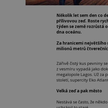
Několik let sem den co d
přílivovou zeď. Roste ryc
týden se země rozrůstá o
dna oceánu.
Za hranicemi největšího 
milionů metrů čtvereční
Zářivě čistý kus pevniny se
z vesmíru vypadá jako doko
megalopole Lagos. Už za pá
století, supercity Eko Atlant
Velká zeď a pak město
Nestává se často, že někdo
uchránil to staré.