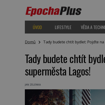
ÚVOD
LIFESTYLE
VĚDA A TECHN
Domů
Tady budete chtít bydlet: Pojďte n
Tady budete chtít bydl
superměsta Lagos!
JAN ZELENKA