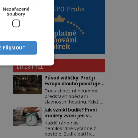
Nezařazené
soubory
E PŘIJMOUT
LIFESTYLE
Původ vidličky: Proč ji
Evropa dlouho považuje
za nástroj samotného
Dnes si bez ní neumíme
satana?
představit oběd ani
slavnostní hostinu. Když se
však vidlička v raném
Jak vznikl budík? První
středověku objevuje na
modely zvoní jen v
evropských stolech,
jedinou nastavenou
Každé ráno nás
vzbuzuje pohoršení,
hodinu
nemilosrdně vytáhne z
posměch i strach. Mnozí
postele. Budík patří k
duchovní ji označují za