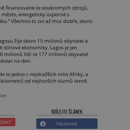
tně financované ze soukromých zdrojů,
né město, energeticky úsporné s
u.“ Všechno to zní až moc dobře, skoro
agosu žije skoro 15 milionů obyvatel a
di stínové ekonomiky. Lagos je jen
 milionů lidí ze 177 milionů obyvatel
 dolar na den.
de to jedno z nejdražších míst Afriky, a
r kilometrů od nejhorších slumů země.
.com
SDÍLEJTE ČLÁNEK
TOVAT
Facebook