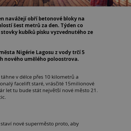
en navážejí obří betonové bloky na
hlostí šest metrů za den. Týden co
 stovky kubíků písku vyzvednutého ze
města Nigérie Lagosu z vody trčí 5
ch nového umělého poloostrova.
 táhne v délce přes 10 kilometrů a
nalý facelift staré, vrásčité 15milionové
r let tu bude stát největší nové město 21.
ic.
 staví nové superměsto proto, aby