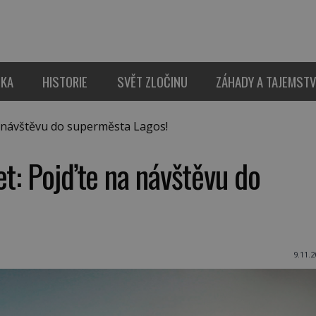
IKA
HISTORIE
SVĚT ZLOČINU
ZÁHADY A TAJEMSTV
a návštěvu do superměsta Lagos!
et: Pojďte na návštěvu do
9.11.2