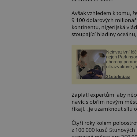
Avšak vzhledem k tomu, že
9 100 dolarových milionářů
kontinentu, nigerijská vlád
stoupající hladiny oceánu,
Neinvazivní lé
nejen Parkinso
choroby pomoc
ultrazvukové „
21stoleti.cz
Zaplatí expertům, aby něco
navíc s obřím novým městem
říkají, „je uzamknout sílu 
Čtyři roky kolem poloostro
z 100 000 kusů 5tunových 
samotné město pro 250 000 