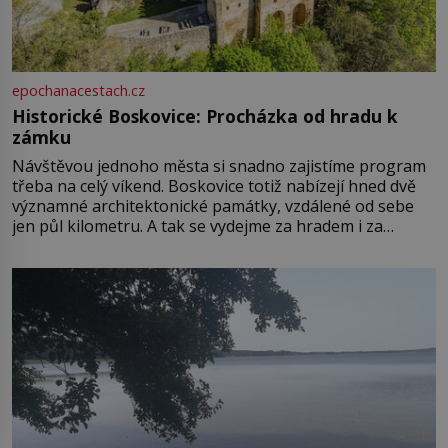
epochanacestach.cz
Historické Boskovice: Procházka od hradu k
zámku
Návštěvou jednoho města si snadno zajistíme program
třeba na celý víkend. Boskovice totiž nabízejí hned dvě
významné architektonické památky, vzdálené od sebe
jen půl kilometru. A tak se vydejme za hradem i za
zámkem do krásné jihomoravské krajiny. Trhová osada
Boskovice na okraji Drahanské vrchoviny vznikla někdy
ve13. století, a už v roce 1313 kronikáři zaznamenali