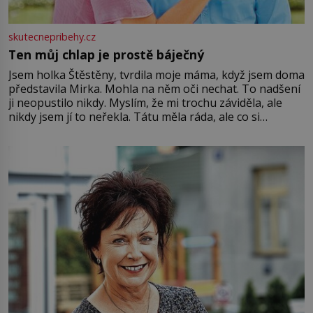
skutecnepribehy.cz
Ten můj chlap je prostě báječný
Jsem holka Štěstěny, tvrdila moje máma, když jsem doma
představila Mirka. Mohla na něm oči nechat. To nadšení
ji neopustilo nikdy. Myslím, že mi trochu záviděla, ale
nikdy jsem jí to neřekla. Tátu měla ráda, ale co si
pamatuji, tak jsme s Mirkem byli zamilovaní mnohem víc.
Jsme spolu moc rádi Tehdy byla jiná doba, když