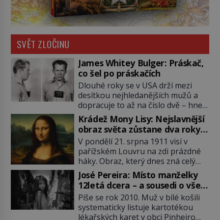
SVĚT ZLOČINU
James Whitey Bulger: Práskač,
co šel po práskačích
Dlouhé roky se v USA drží mezi
desítkou nejhledanějších mužů a
dopracuje to až na číslo dvě – hned
po Usámovi bin Ládinovi (1957–
Krádež Mony Lisy: Nejslavnější
2011). To je James „Whitey“ Bulger
obraz světa zůstane dva roky
(1929–2018) viněný ze spoluúčasti
nezvěstný
V pondělí 21. srpna 1911 visí v
na 19 vraždách, vydírání a lichvy. A
pařížském Louvru na zdi prázdné
samozřejmě, krom toho je ještě
háky. Obraz, který dnes zná celý
drogový dealer, který neváhá
svět, je pryč. Zpočátku si nikdo
odstranit z cesty všechny práskače,
José Pereira: Místo manželky
nemyslí, že jde o krádež.
zatímco […]
12letá dcera – a sousedi o všem
Zaměstnanci jsou přesvědčeni, že
vědí!
Píše se rok 2010. Muž v bílé košili
Mona Lisa je jen v restaurátorské
systematicky listuje kartotékou
dílně nebo u fotografa. Když se
lékařských karet v obci Pinheiro
ukáže pravda, propukne jeden z