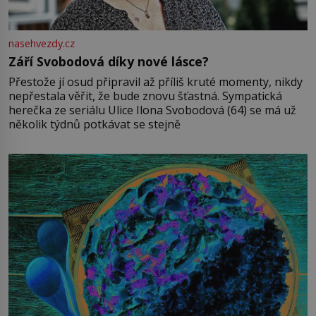
nasehvezdy.cz
Září Svobodová díky nové lásce?
Přestože jí osud připravil až příliš kruté momenty, nikdy
nepřestala věřit, že bude znovu šťastná. Sympatická
herečka ze seriálu Ulice Ilona Svobodová (64) se má už
několik týdnů potkávat se stejně