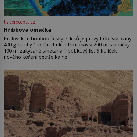
tisicereceptu.cz
Hříbková omáčka
Královskou houbou českých lesů je pravý hřib. Suroviny
400 g houby 1 větší cibule 2 lžíce másla 200 ml šlehačky
100 ml zakysané smetana 1 bobkový list 5 kuliček
nového koření petrželka ne