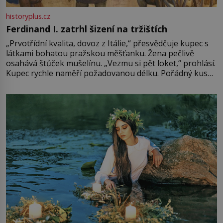
historyplus.cz
Ferdinand I. zatrhl šizení na tržištích
„Prvotřídní kvalita, dovoz z Itálie,“ přesvědčuje kupec s
látkami bohatou pražskou měšťanku. Žena pečlivě
osahává štůček mušelínu. „Vezmu si pět loket,“ prohlásí.
Kupec rychle naměří požadovanou délku. Pořádný kus
mu přitom zůstane za prsty… „Na šaty ho bude málo,
milostpaní. Stačí jenom na sukni,“ zhodnotí švadlena
množství růžového mušelínu. „Ošidili vás, podívejte.“
Vezme do ruky dřevěnou