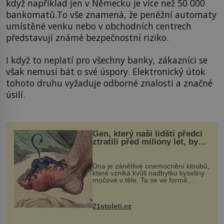
když například jen v Německu je více než 50 000
bankomatů.To vše znamená, že peněžní automaty
umístěné venku nebo v obchodních centrech
představují známé bezpečnostní riziko.
I když to neplatí pro všechny banky, zákazníci se
však nemusí bát o své úspory. Elektronický útok
tohoto druhu vyžaduje odborné znalosti a značné
úsilí.
Gen, který naši lidští předci
ztratili před miliony let, by
mohl pomoci s léčbou
„nemoci králů“
Dna je zánětlivé onemocnění kloubů,
které vzniká kvůli nadbytku kyseliny
močové v těle. Ta se ve formě
krystalků ukládá v blízkosti kloubů,
nejčastěji přitom postihuje palce na
nohou, a způsobuje bole...
21stoleti.cz