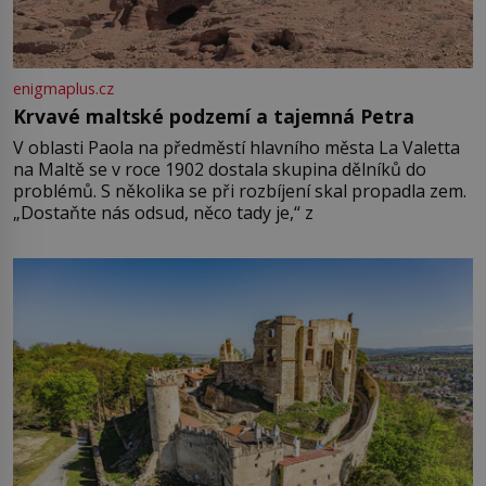
enigmaplus.cz
Krvavé maltské podzemí a tajemná Petra
V oblasti Paola na předměstí hlavního města La Valetta
na Maltě se v roce 1902 dostala skupina dělníků do
problémů. S několika se při rozbíjení skal propadla zem.
„Dostaňte nás odsud, něco tady je,“ z