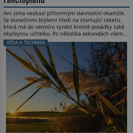
Ani zima nezkazí přítomným slavnostní okamžik.
Se slunečními brýlemi hledí na startující raketu,
která má do vesmíru vynést kromě posádky také
obyčejnou učitelku. Po několika sekundách všem
ztuhnou úsměvy, stroj totiž exploduje. Jejich
VĚDA A TECHNIKA
konstrukce není z levného kraje, daňové
poplatníky stojí miliardy dolarů. Na druhou stranu
zvládnou jen představitelné věci. Na malé kousky
Název: Columbia První […]