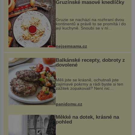
Gruzínské masové knedlíčky
Gruzie se nachází na rozhraní dvou
kontinentů a právě to se promítá i do
její kuchyně. Snoubí se v ní
evropské a asijské chutě a díky tomu
vznikají rozmanité a chuťově bohaté
pokrmy, které rozhodně st...
nejsemsama.cz
Balkánské recepty, dobroty z
dovolené
Měli jste se krásně, ochutnali jste
zajímavé pokrmy a rádi byste si ten
zážitek zopakovali? Není nic
snazšího. Pljeskavica (10 porcí)
Možná jste ji ochutnali na dovolené v
bývalé Jugoslávii, lze ji vi...
panidomu.cz
Měkké na dotek, krásné na
pohled