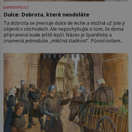
panidomu.cz
Dulce: Dobrota, které neodoláte
Ta dobrota se jmenuje dulce de leche a možná už jste ji
objevili v obchodech. Ale nepochybujte o tom, že doma
připravená bude ještě lepší. Název je španělský a
znamená jednoduše „mléčná sladkost“. Původ ovšem
není úplně jednoznačný, o autorství této receptury se
pře hned několik latinskoamerických zemí a k tomu
Francie, kde se traduje,