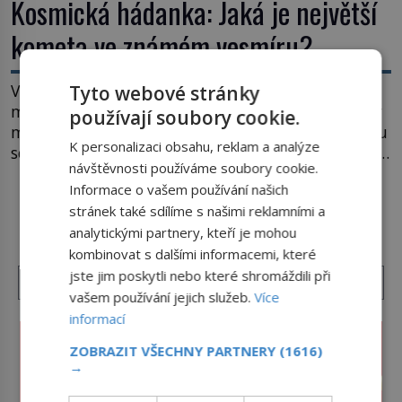
Kosmická hádanka: Jaká je největší
kometa ve známém vesmíru?
Vesmír se rozpíná stále rychleji. Jenže, jak je to
Tyto webové stránky
možné? Současná fyzika je v koncích. Odpovědí by
používají soubory cookie.
mohla být hypotetická temná energie. Právě na tu
K personalizaci obsahu, reklam a analýze
se zaměří pozornost dvojice zkušených astronomů.
návštěvnosti používáme soubory cookie.
Namísto ní ale objeví něco mnohem
Informace o vašem používání našich
hmatatelnějšího. Naprosto rekordní kometu!
DALŠÍ ČLÁNKY Z RUBRIKY ›
stránek také sdílíme s našimi reklamními a
Astronomové Pedro Bernardinelli a Gary Bernstein
analytickými partnery, kteří je mohou
mravenčí prací zkoumají archivní snímky v rámci
Průzkumu temné energie […]
kombinovat s dalšími informacemi, které
jste jim poskytli nebo které shromáždili při
vašem používání jejich služeb.
Více
informací
ZOBRAZIT VŠECHNY PARTNERY
(1616)
→