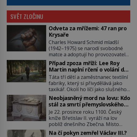
SVĚT ZLOČINU
Odveta za mřížemi: 47 ran pro
Krysaře
Charles Howard Schmid mladší
(1942–1975) se narodí svobodné
matce a adoptují ho provozovatelé
pečovatelského domu Charles a
Případ zpoza mříží: Lee Roy
Katharine Schmidovi. Synek jim
Martin naplní rčení o volání do
mnoho radosti nepřinese. Mezi
lesa
Táta tří dětí a zaměstnanec textilní
přáteli v arizonském Tusconu se
fabriky, který si přivydělává jako
mu přezdívá Krysař. Je to pohledný
taxikář. Okolí ho líčí jako slušného
a charismatický mladík, kterému to
člověka. To je Lee Roy Martin
ve škole dvakrát nejde. Exceluje ale
Neobjasněný mord na lovu: Kdo
(1937–1972), jinak též Škrtič z
v tělocviku. Škola si díky němu
stál za smrtí přemyslovského
Gaffney, městečka v Jižní Karolíně.
může vystavit […]
knížete Břetislava II.?
Je 22. prosince roku 1100. Český
Mezi lety 1967 až 1968 zavraždí dvě
kníže Břetislav II. vyráží na lov
ženy a dvě dívky. Dne 20. května
poblíž dnešního Zbečna. Místo
1967 znásilní a zavraždí 32letou
návratu na Pražský hrad však
Annie Lucille Dedmondovou. […]
Na čí pokyn zemřel Václav III.?
přichází smrt. Muž na něj zaútočí