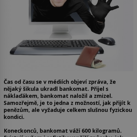
Čas od času se v médiích objeví zpráva, že
nějaký šikula ukradl bankomat. Přijel s
náklaďákem, bankomat naložil a zmizel.
Samozřejmě, je to jedna z možností, jak přijít k
penězům, ale vyžaduje celkem slušnou fyzickou
kondici.
Koneckonců, bankomat váží 600 kilogramů.