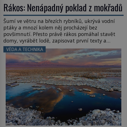
Rákos: Nenápadný poklad z mokřadů
Šumí ve větru na březích rybníků, ukrývá vodní
ptáky a mnozí kolem něj procházejí bez
povšimnutí. Přesto právě rákos pomáhal stavět
domy, vyrábět lodě, zapisovat první texty a
inspiroval řadu pověstí. Tato skromná, ale
VĚDA A TECHNIKA
užitečná rostlina provází člověka už tisíce let.
Většina lidí vnímá rákos jen jako obyčejnou kulisu
letního koupání. Stačí se však podívat […]