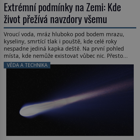
Extrémní podmínky na Zemi: Kde
život přežívá navzdory všemu
Vroucí voda, mráz hluboko pod bodem mrazu,
kyseliny, smrtící tlak i pouště, kde celé roky
nespadne jediná kapka deště. Na první pohled
místa, kde nemůže existovat vůbec nic. Přesto
právě tady vědci objevují organismy, které
VĚDA A TECHNIKA
posouvají hranice života. Každý nový nález mění
naše představy o tom, co všechno dokáže příroda a
napovídá, kde bychom jednou […]