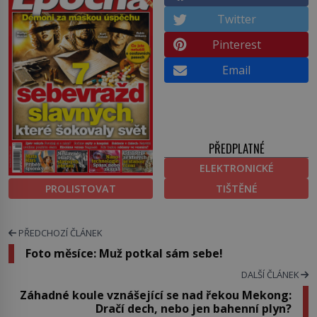
Twitter
Pinterest
Email
PŘEDPLATNÉ
ELEKTRONICKÉ
PROLISTOVAT
TIŠTĚNÉ
PŘEDCHOZÍ ČLÁNEK
Foto měsíce: Muž potkal sám sebe!
DALŠÍ ČLÁNEK
Záhadné koule vznášející se nad řekou Mekong:
Dračí dech, nebo jen bahenní plyn?