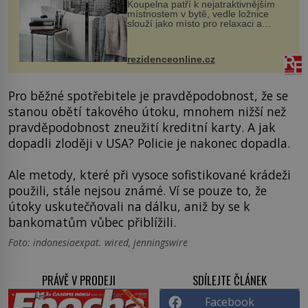
Koupelna patří k nejatraktivnějším
místnostem v bytě, vedle ložnice
slouží jako místo pro relaxaci a
odpočinek. Koupelnový textil –
ručníky, osušky a koberečky –
mohou jako mávnutím kouzelného
rezidenceonline.cz
proutku...
Pro běžné spotřebitele je pravděpodobnost, že se
stanou obětí takového útoku, mnohem nižší než
pravděpodobnost zneužití kreditní karty. A jak
dopadli zloději v USA? Policie je nakonec dopadla.
Ale metody, které při vysoce sofistikované krádeži
použili, stále nejsou známé. Ví se pouze to, že
útoky uskutečňovali na dálku, aniž by se k
bankomatům vůbec přiblížili.
Foto: indonesiaexpat. wired, jenningswire
PRÁVĚ V PRODEJI
SDÍLEJTE ČLÁNEK
Facebook