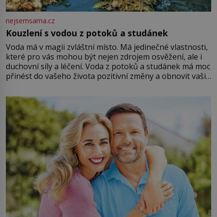
nejsemsama.cz
Kouzlení s vodou z potoků a studánek
Voda má v magii zvláštní místo. Má jedinečné vlastnosti,
které pro vás mohou být nejen zdrojem osvěžení, ale i
duchovní síly a léčení. Voda z potoků a studánek má moc
přinést do vašeho života pozitivní změny a obnovit vaši
energii. Využitím těchto přírodních zdrojů v magii
můžete obohatit své rituály a přinést do svého života
větší harmonii a klid. Je důležité