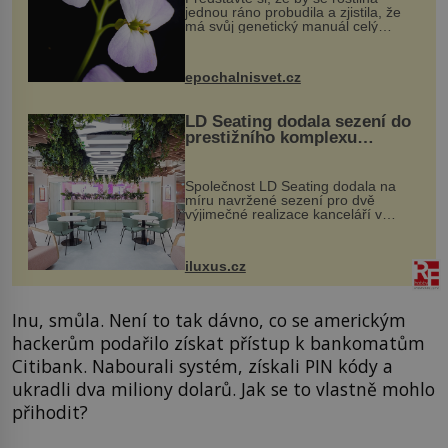
jednou ráno probudila a zjistila, že
má svůj genetický manuál celý
dvakrát. Přesně to se občas v
přírodě stane – a podle nového
výzkumu to může být pro druhy
epochalnisvet.cz
vstupenka...
LD Seating dodala sezení do
prestižního komplexu
MediaCityUK v Salfordu
Společnost LD Seating dodala na
míru navržené sezení pro dvě
výjimečné realizace kanceláří v
areálu MediaCityUK v anglickém
Salfordu – konkrétně do budov Blue
Tower a Orange Tower. Komplex
iluxus.cz
budov Media...
Inu, smůla. Není to tak dávno, co se americkým
hackerům podařilo získat přístup k bankomatům
Citibank. Nabourali systém, získali PIN kódy a
ukradli dva miliony dolarů. Jak se to vlastně mohlo
přihodit?