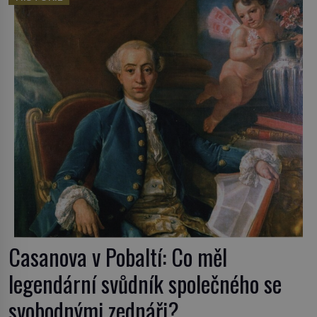
český král. Nebo že by ne? Mongolové od roku 1223
postupují podél Kaspického a Azovského moře, […]
Casanova v Pobaltí: Co měl
legendární svůdník společného se
svobodnými zednáři?