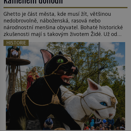
Ghetto je část města, kde musí žít, většinou
nedobrovolně, náboženská, rasová nebo
národnostní menšina obyvatel. Bohaté historické
zkušenosti mají s takovým životem Židé. Už od
středověku jsou totiž v každou chvíli nuceni v
HISTORIE
nějakém žít. Mezi ty nejslavnější patří i římské
ghetto založené v roce 1555. Pokud jde o vztah
k Židům, nemá se Řím čím chlubit. […]