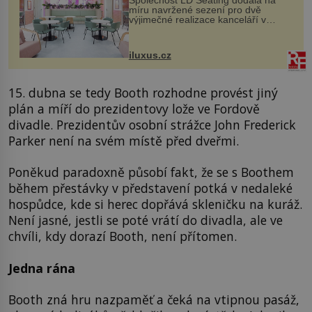
míru navržené sezení pro dvě
výjimečné realizace kanceláří v
areálu MediaCityUK v anglickém
Salfordu – konkrétně do budov Blue
Tower a Orange Tower. Komplex
iluxus.cz
budov Media...
15. dubna se tedy Booth rozhodne provést jiný
plán a míří do prezidentovy lože ve Fordově
divadle. Prezidentův osobní strážce John Frederick
Parker není na svém místě před dveřmi.
Poněkud paradoxně působí fakt, že se s Boothem
během přestávky v představení potká v nedaleké
hospůdce, kde si herec dopřává skleničku na kuráž.
Není jasné, jestli se poté vrátí do divadla, ale ve
chvíli, kdy dorazí Booth, není přítomen.
Jedna rána
Booth zná hru nazpaměť a čeká na vtipnou pasáž,