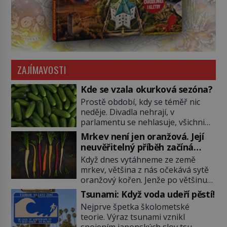
ZAJÍMAVOSTI
Kde se vzala okurková sezóna?
Prostě období, kdy se téměř nic
neděje. Divadla nehrají, v
parlamentu se nehlasuje, všichni
jsou na dovolené a média tak
Mrkev není jen oranžová. Její
nemají o čem mluvit a psát. A
neuvěřitelný příběh začíná
vymýšlejí si proto témata, které
fialovou barvou
Když dnes vytáhneme ze země
nikoho nezajímají. Proč je však ona
mrkev, většina z nás očekává sytě
letní doba spojovaná zrovna s
oranžový kořen. Jenže po většinu
okurkami? Okurkovou sezónu
své historie je mrkev všechno
známe už od poloviny 19. století,
Tsunami: Když voda udeří pěstí!
možné, jen ne oranžová. Je fialová,
ovšem jako Češi […]
Nejprve špetka školometské
žlutá, bílá, někdy dokonce téměř
teorie. Výraz tsunami vznikl
černá. Až díky stovkám let