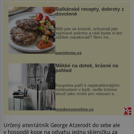
Balkánské recepty, dobroty z
dovolené
Měli jste se krásně, ochutnali jste
zajímavé pokrmy a rádi byste si ten
zážitek zopakovali? Není nic
snazšího. Pljeskavica (10 porcí)
Možná jste ji ochutnali na dovolené v
bývalé Jugoslávii, lze ji vi...
panidomu.cz
Měkké na dotek, krásné na
pohled
Koupelna patří k nejatraktivnějším
místnostem v bytě, vedle ložnice
slouží jako místo pro relaxaci a
odpočinek. Koupelnový textil –
ručníky, osušky a koberečky –
mohou jako mávnutím kouzelného
rezidenceonline.cz
proutku...
Určený atentátník George Atzerodt do sebe ale
v hospodě kope na odvahu jednu skleničku za