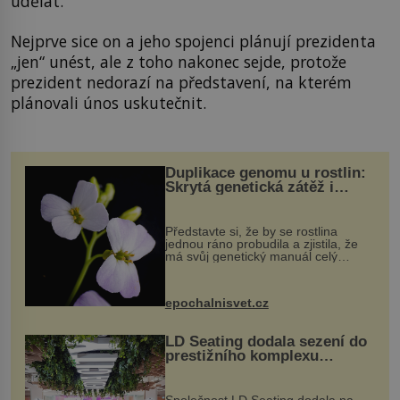
udělat.
Nejprve sice on a jeho spojenci plánují prezidenta
„jen“ unést, ale z toho nakonec sejde, protože
prezident nedorazí na představení, na kterém
plánovali únos uskutečnit.
Duplikace genomu u rostlin:
Skrytá genetická zátěž i
evoluční výhoda
Představte si, že by se rostlina
jednou ráno probudila a zjistila, že
má svůj genetický manuál celý
dvakrát. Přesně to se občas v
přírodě stane – a podle nového
výzkumu to může být pro druhy
epochalnisvet.cz
vstupenka...
LD Seating dodala sezení do
prestižního komplexu
MediaCityUK v Salfordu
Společnost LD Seating dodala na