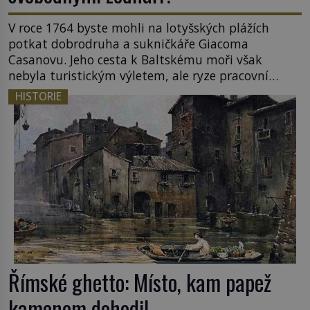
V roce 1764 byste mohli na lotyšských plážích
potkat dobrodruha a sukničkáře Giacoma
Casanovu. Jeho cesta k Baltskému moři však
nebyla turistickým výletem, ale ryze pracovní
cestou se zištnými úmysly. Jaký cíl Casanova
HISTORIE
sledoval, když se například procházel uličkami
lotyšské Rigy? Casanova v Pobaltí kontaktoval
tamní zednářské lóže. Nebyl v této oblasti žádným
nováčkem, protože do zednářské […]
Římské ghetto: Místo, kam papež
kamenem dohodil