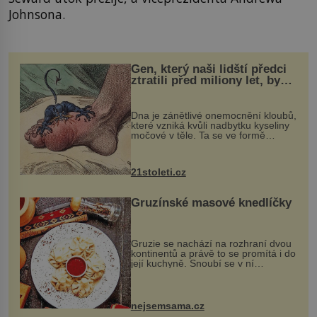
Johnsona.
Gen, který naši lidští předci
ztratili před miliony let, by
mohl pomoci s léčbou
„nemoci králů“
Dna je zánětlivé onemocnění kloubů,
které vzniká kvůli nadbytku kyseliny
močové v těle. Ta se ve formě
krystalků ukládá v blízkosti kloubů,
nejčastěji přitom postihuje palce na
nohou, a způsobuje bole...
21stoleti.cz
Gruzínské masové knedlíčky
Gruzie se nachází na rozhraní dvou
kontinentů a právě to se promítá i do
její kuchyně. Snoubí se v ní
evropské a asijské chutě a díky tomu
vznikají rozmanité a chuťově bohaté
pokrmy, které rozhodně st...
nejsemsama.cz