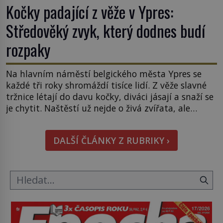
Kočky padající z věže v Ypres:
Středověký zvyk, který dodnes budí
rozpaky
Na hlavním náměstí belgického města Ypres se
každé tři roky shromáždí tisíce lidí. Z věže slavné
tržnice létají do davu kočky, diváci jásají a snaží se
je chytit. Naštěstí už nejde o živá zvířata, ale
jenom o plyšové suvenýry. Kdysi to ale bylo jinak.
Tato veselá podívaná připomíná jeden z
DALŠÍ ČLÁNKY Z RUBRIKY ›
nejpodivnějších a zároveň nejkrutějších zvyků […]