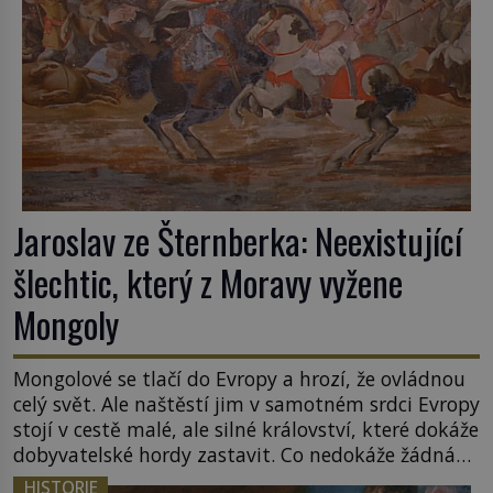
Jaroslav ze Šternberka: Neexistující
šlechtic, který z Moravy vyžene
Mongoly
Mongolové se tlačí do Evropy a hrozí, že ovládnou
celý svět. Ale naštěstí jim v samotném srdci Evropy
stojí v cestě malé, ale silné království, které dokáže
dobyvatelské hordy zastavit. Co nedokáže žádná
z asijských říší, co nedokážou Němci – to dokáže
HISTORIE