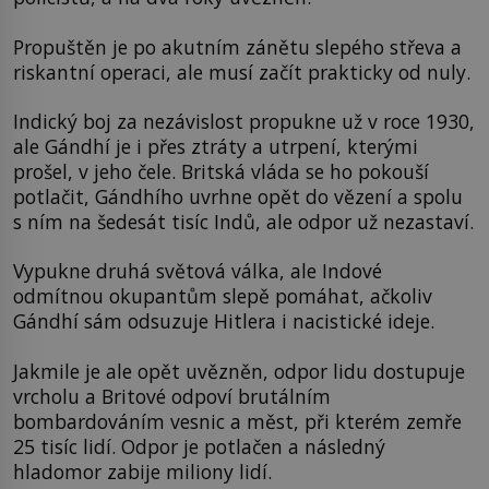
Propuštěn je po akutním zánětu slepého střeva a
riskantní operaci, ale musí začít prakticky od nuly.
Indický boj za nezávislost propukne už v roce 1930,
ale Gándhí je i přes ztráty a utrpení, kterými
prošel, v jeho čele. Britská vláda se ho pokouší
potlačit, Gándhího uvrhne opět do vězení a spolu
s ním na šedesát tisíc Indů, ale odpor už nezastaví.
Vypukne druhá světová válka, ale Indové
odmítnou okupantům slepě pomáhat, ačkoliv
Gándhí sám odsuzuje Hitlera i nacistické ideje.
Jakmile je ale opět uvězněn, odpor lidu dostupuje
vrcholu a Britové odpoví brutálním
bombardováním vesnic a měst, při kterém zemře
25 tisíc lidí. Odpor je potlačen a následný
hladomor zabije miliony lidí.