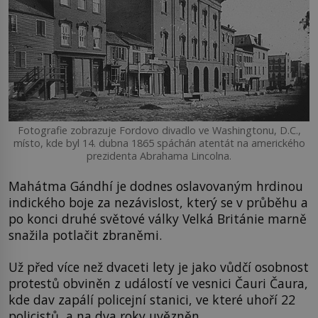
Fotografie zobrazuje Fordovo divadlo ve Washingtonu, D.C.,
místo, kde byl 14. dubna 1865 spáchán atentát na amerického
prezidenta Abrahama Lincolna.
Mahátma Gándhí je dodnes oslavovaným hrdinou
indického boje za nezávislost, který se v průběhu a
po konci druhé světové války Velká Británie marně
snažila potlačit zbraněmi.
Už před více než dvaceti lety je jako vůdčí osobnost
protestů obviněn z událostí ve vesnici Čauri Čaura,
kde dav zapálí policejní stanici, ve které uhoří 22
policistů, a na dva roky uvězněn.