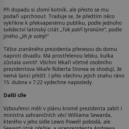
Při dopadu si zlomí kotník, ale přesto se mu
podaří uprchnout. Traduje se, že předtím něco
vykřikne k překvapenému publiku, podle jednoho
svědectví latinský citát
„Tak patří tyranům!“,
podle
jiného
„Jih je volný!“
Těžce zraněného prezidenta přenesou do domu
naproti divadlu. Má prostřelenou lebku, kulka
zůstala uvnitř. Všichni lékaři včetně osobního
prezidentova lékaře Roberta Stonea se shodují, že
nemá šanci přežít. I přes všechnu jejich snahu ráno
15. dubna v 7:22 vydechne naposledy.
Další cíle
Vzbouřenci měli v plánu kromě prezidenta zabít i
ministra zahraničních věcí Williama Sewarda,
kterého v jeho sídle Lewis Powell pobodá, ale
Seward útok přežije, a viceprezidenta Andrewa