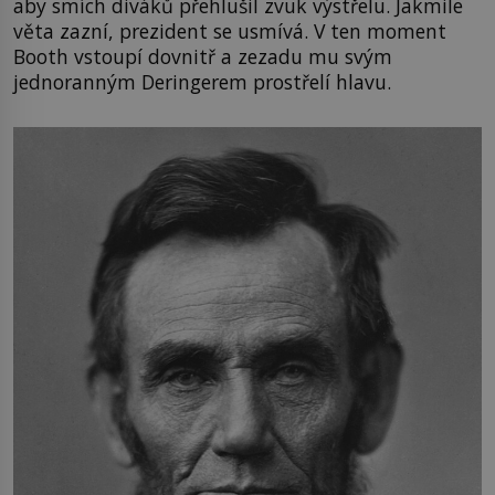
aby smích diváků přehlušil zvuk výstřelu. Jakmile
věta zazní, prezident se usmívá. V ten moment
Booth vstoupí dovnitř a zezadu mu svým
jednoranným Deringerem prostřelí hlavu.