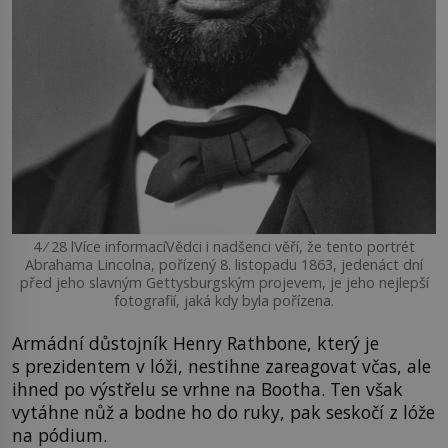
4 ⁄ 28 lVíce informacíVědci i nadšenci věří, že tento portrét
Abrahama Lincolna, pořízený 8. listopadu 1863, jedenáct dní
před jeho slavným Gettysburgským projevem, je jeho nejlepší
fotografií, jaká kdy byla pořízena.
Armádní důstojník Henry Rathbone, který je
s prezidentem v lóži, nestihne zareagovat včas, ale
ihned po výstřelu se vrhne na Bootha. Ten však
vytáhne nůž a bodne ho do ruky, pak seskočí z lóže
na pódium.