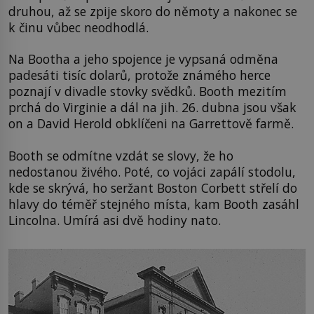
druhou, až se zpije skoro do němoty a nakonec se
k činu vůbec neodhodlá.
Na Bootha a jeho spojence je vypsaná odměna
padesáti tisíc dolarů, protože známého herce
poznají v divadle stovky svědků. Booth mezitím
prchá do Virginie a dál na jih. 26. dubna jsou však
on a David Herold obklíčeni na Garrettově farmě.
Booth se odmítne vzdát se slovy, že ho
nedostanou živého. Poté, co vojáci zapálí stodolu,
kde se skrývá, ho seržant Boston Corbett střelí do
hlavy do téměř stejného místa, kam Booth zasáhl
Lincolna. Umírá asi dvě hodiny nato.