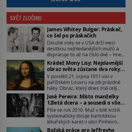
SVĚT ZLOČINU
James Whitey Bulger: Práskač,
co šel po práskačích
Dlouhé roky se v USA drží mezi
desítkou nejhledanějších mužů a
dopracuje to až na číslo dvě – hned
po Usámovi bin Ládinovi (1957–
Krádež Mony Lisy: Nejslavnější
2011). To je James „Whitey“ Bulger
obraz světa zůstane dva roky
(1929–2018) viněný ze spoluúčasti
nezvěstný
V pondělí 21. srpna 1911 visí v
na 19 vraždách, vydírání a lichvy. A
pařížském Louvru na zdi prázdné
samozřejmě, krom toho je ještě
háky. Obraz, který dnes zná celý
drogový dealer, který neváhá
svět, je pryč. Zpočátku si nikdo
odstranit z cesty všechny práskače,
José Pereira: Místo manželky
nemyslí, že jde o krádež.
zatímco […]
12letá dcera – a sousedi o všem
Zaměstnanci jsou přesvědčeni, že
vědí!
Píše se rok 2010. Muž v bílé košili
Mona Lisa je jen v restaurátorské
systematicky listuje kartotékou
dílně nebo u fotografa. Když se
lékařských karet v obci Pinheiro
ukáže pravda, propukne jeden z
ležící asi 20 kilometrů od farmy s
největších honů na zloděje v […]
Božská práce pro Jeffreyho