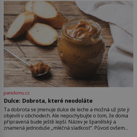
alternativa. Jaká? Podívat se pod
hladinu a zjistit, kdo si onu
konkrétní vodní lokalitu oblíbil už
dávno před vámi. Říká se jim
bioindikátory […]
panidomu.cz
Dulce: Dobrota, které neodoláte
Ta dobrota se jmenuje dulce de leche a možná už jste ji
objevili v obchodech. Ale nepochybujte o tom, že doma
připravená bude ještě lepší. Název je španělský a
znamená jednoduše „mléčná sladkost“. Původ ovšem
není úplně jednoznačný, o autorství této receptury se