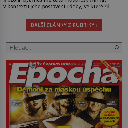
v kontextu jeho postavení i doby, ve které žil.
Máme však nyní rozbít tuto obecně přijímanou
pravdu na padrť a prohlásit, že to byl jen životem
DALŠÍ ČLÁNKY Z RUBRIKY ›
unavený a drogou ovládaný muž? Marcus Aurelius
byl zastáncem stoicismu, učení, […]