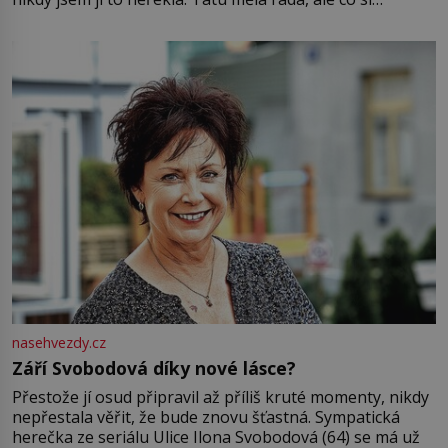
pamatuji, tak jsme s Mirkem byli zamilovaní mnohem víc.
Jsme spolu moc rádi Tehdy byla jiná doba, když
nasehvezdy.cz
Září Svobodová díky nové lásce?
Přestože jí osud připravil až příliš kruté momenty, nikdy
nepřestala věřit, že bude znovu šťastná. Sympatická
herečka ze seriálu Ulice Ilona Svobodová (64) se má už