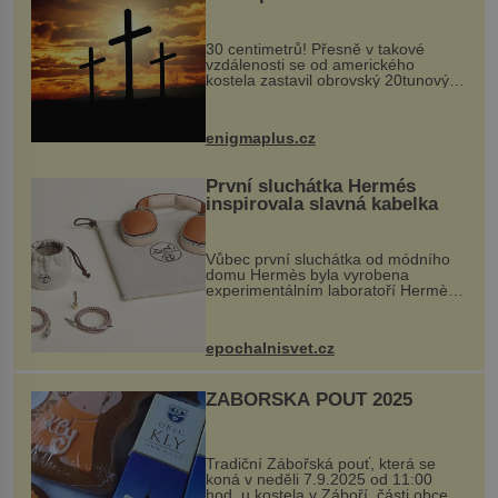
Ochránila ho boží síla?
30 centimetrů! Přesně v takové
vzdálenosti se od amerického
kostela zastavil obrovský 20tunový
balvan, který se v květnu 2014
nečekaně odtrhl od nedaleké skály
při její demolici. Podle místních stojí
enigmaplus.cz
...
První sluchátka Hermés
inspirovala slavná kabelka
Vůbec první sluchátka od módního
domu Hermès byla vyrobena
experimentálním laboratoří Hermès
Ateliers Horizons. Elegantní gadget
si vyžádal dva roky vývoje a chlubí
se ručně šitou hovězí kůží a
epochalnisvet.cz
kovový...
ZÁBOŘSKÁ POUŤ 2025
Tradiční Zábořská pouť, která se
koná v neděli 7.9.2025 od 11:00
hod. u kostela v Záboří, části obce