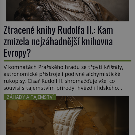
Ztracené knihy Rudolfa II.: Kam
zmizela nejzáhadnější knihovna
Evropy?
V komnatách Pražského hradu se třpytí křišťály,
astronomické přístroje i podivné alchymistické
rukopisy. Císař Rudolf II. shromažďuje vše, co
souvisí s tajemstvím přírody, hvězd i lidského
poznání. Jenže po jeho smrti se jeho slavné sbírky
ZÁHADY A TAJEMSTVÍ
začínají rozpadat a část z nich mizí navždy. Kdo
odnesl nejvzácnější knihy? A existují ještě někde
zapomenuté rukopisy, které nikdo […]