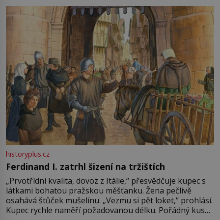
pře hned několik latinskoamerických zemí a k tomu
Francie, kde se traduje,
historyplus.cz
Ferdinand I. zatrhl šizení na tržištích
„Prvotřídní kvalita, dovoz z Itálie,“ přesvědčuje kupec s
látkami bohatou pražskou měšťanku. Žena pečlivě
osahává štůček mušelínu. „Vezmu si pět loket,“ prohlásí.
Kupec rychle naměří požadovanou délku. Pořádný kus