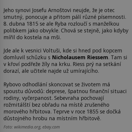
Jeho synovi Josefu Arnoštovi neujde, že je otec
smutný, ponocuje a přitom pálí různé písemnosti.
8. dubna 1815 se ale Ryba rozloučí s manželkou
polibkem jako obvykle. Chová se stejně, jako kdyby
mířil do kostela na mši.
Jde ale k vesnici Voltuši, kde si hned pod kopcem
domluvil schůzku s
Nicholausem Riessem
. Tam si
v křoví podřeže žíly na krku. Riess prý na setkání
dorazí, ale učitele najde už umírajícího.
Rybovo odhodlání skoncovat se životem má
spoustu důvodů: deprese, špatnou finanční situaci
rodiny, vyčerpanost. Sebevraha pochovají
rožmitálští bez obřadu na místě zrušeného
morového hřbitova. Teprve v roce 1855 se dočká
důstojného hrobu na místním hřbitově.
Foto: wikimedia.org, ebay.com