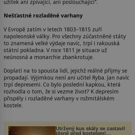
užitek ani zpívající, ani poslouchající“.
Nešťastné rozladěné varhany
V Evropě zatím v letech 1803–1815 zuří
napoleonské války. Pro všechny zúčastněné státy
to znamená velké výdaje navíc, trpí i rakouská
státní pokladna. V roce 1811 je situace už
neúnosná a monarchie zbankrotuje.
Doplatí na to spousta lidí, jejichž reálné příjmy se
propadají. Výjimkou není ani učitel Ryba. Jan navíc
trpí depresemi. Co bylo poslední kapkou, která
rozhodla o tom, že si vezme život? K depresím
přispěly i rozladěné varhany v rožmitálském
kostele.
Utržený kus skály se zastavil
těsně před kostelem!