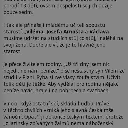
porodí 13 dětí, ovšem dospělosti se jich dožije
pouze sedm.
I tak ale přinášejí mladému učiteli spoustu
starostí. „
Viléma
,
Josefa Arnošta
a
Václava
musíme udržet na studiích stůj co stůj,“ naléhá na
svoji ženu. Dobře ale ví, že je to hlavně jeho
starost.
Je přece živitelem rodiny. „Už tři dny jsem nic
nejedl, nemám peníze,“ píše nešťastný syn Vilém ze
studií v Plzni. Ryba si rve vlasy zoufalstvím. Uživit
tolik dětí je těžké. Aby vydělal pro rodinu nějaké
peníze navíc, hraje i na pohřbech a svatbách.
V noci, když ostatní spí, skládá hudbu. Právě
v těchto chvílích vzniká jeho slavná Česká mše
vánoční. Opatří ji dokonce českým textem, protože
„z latinsky zpívaných žalmů nemá náboženský