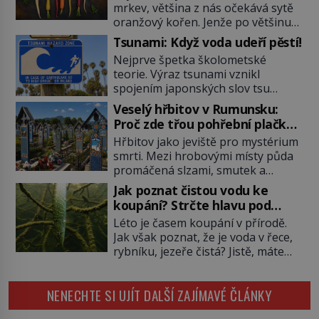
mrkev, většina z nás očekává sytě
oranžový kořen. Jenže po většinu
své historie je mrkev všechno
Tsunami: Když voda udeří pěstí!
možné, jen ne oranžová. Je fialová,
Nejprve špetka školometské
žlutá, bílá, někdy dokonce téměř
teorie. Výraz tsunami vznikl
černá. Až díky stovkám let
spojením japonských slov tsu
pečlivého šlechtění se z ní stává
(přístav) a nami (vlna). Jedná se o
zelenina, bez které si českou
Veselý hřbitov v Rumunsku:
dlouhou vlnu, která je na volném
zahradu ani nedokážeme
Proč zde třou pohřební plačky
moři takřka nepostřehnutelná.
představit. Její příběh je […]
bídu s nouzí?
Hřbitov jako jeviště pro mystérium
Ačkoli je vlnová délka tsunami i 300
smrti. Mezi hrobovými místy půda
kilometrů, výška vlny na volném
promáčená slzami, smutek a
moři je maximálně 1,5 metru.
vědomí konečnosti lidské existence.
Máme se podobné obří vlny obávat
Jak poznat čistou vodu ke
Jsou ale výjimky, kde pohřební
i v Evropě? Vznik tsunami si […]
koupání? Strčte hlavu pod
plačky smutně žmoulají kapesníky
hladinu!
Léto je časem koupání v přírodě.
nikoli při smutečním obřadu, ale
Jak však poznat, že je voda v řece,
při pohledu na výši vyměřené
rybníku, jezeře čistá? Jistě, máte
podpory v nezaměstnanosti. Kam
možnost využít informace
vás pozveme? Unikátní hřbitov,
hygieniků či podrobit křížovému
který si vysloužil název „Veselý“,
NENECHTE SI UJÍT DALŠÍ ZAJÍMAVÉ ČLÁNKY
výslechu provozovatele přírodního
najdeme v rumunské vesnici
koupaliště. Existuje ale ještě jiná
Sapanta, nedaleko hranic […]