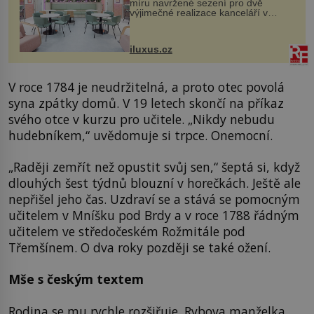
míru navržené sezení pro dvě
výjimečné realizace kanceláří v
areálu MediaCityUK v anglickém
Salfordu – konkrétně do budov Blue
Tower a Orange Tower. Komplex
iluxus.cz
budov Media...
V roce 1784 je neudržitelná, a proto otec povolá
syna zpátky domů. V 19 letech skončí na příkaz
svého otce v kurzu pro učitele. „Nikdy nebudu
hudebníkem,“ uvědomuje si trpce. Onemocní.
„Raději zemřít než opustit svůj sen,“ šeptá si, když
dlouhých šest týdnů blouzní v horečkách. Ještě ale
nepřišel jeho čas. Uzdraví se a stává se pomocným
učitelem v Mníšku pod Brdy a v roce 1788 řádným
učitelem ve středočeském Rožmitále pod
Třemšínem. O dva roky později se také ožení.
Mše s českým textem
Rodina se mu rychle rozšiřuje. Rybova manželka