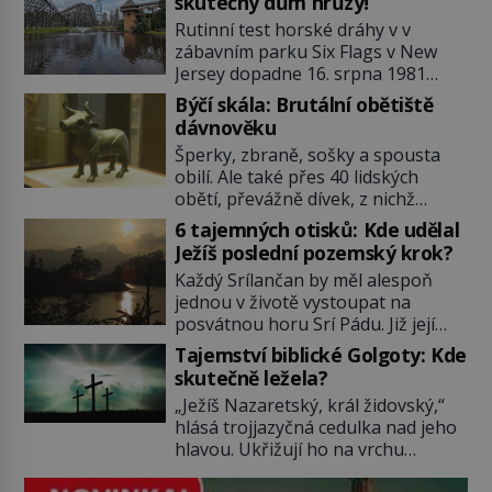
skutečný dům hrůzy!
Rutinní test horské dráhy v v
zábavním parku Six Flags v New
Jersey dopadne 16. srpna 1981
katastrofou. 20letý technik Scott
Býčí skála: Brutální obětiště
Tyler se zřítí na zem! Zranění jsou
dávnověku
neslučitelná se životem. „Nepoužil
Šperky, zbraně, sošky a spousta
bezpečnostní zábranu,“ osvětlí
obilí. Ale také přes 40 lidských
smrtelnou nehodu tiskový mluvčí
obětí, převážně dívek, z nichž
parku a vyšetřovatelé mu dávají za
některým rozetnou hlavu a
pravdu: „Atrakce je v pořádku.“ A
6 tajemných otisků: Kde udělal
useknou končetiny. To je slavný
pak přijde srpen roku […]
Ježíš poslední pozemský krok?
halštatský pohřeb. V Evropě
Každý Srílančan by měl alespoň
nevídaný objev, který dodnes
jednou v životě vystoupat na
neumíme vysvětlit… Jeho koníčkem
posvátnou horu Srí Pádu. Již její
je „slepá jeskynní zvířena“, a díky
název nám v překladu prozradí
tomu, přestože je hlavně lékař,
Tajemství biblické Golgoty: Kde
tajemství: Znamená „Svatá stopa“.
objeví řadu nových organismů.
skutečně ležela?
Zbývá se jen pohádat, čí že ta
Jindřich Wankel (1821–1897) […]
„Ježíš Nazaretský, král židovský,“
stopa tedy vlastně je…? O její
hlásá trojjazyčná cedulka nad jeho
důležitosti nám referuje již Marco
hlavou. Ukřižují ho na vrchu
Polo (1254–1324). Není se co divit,
Golgotě. Zřejmě nejvýznamnější
2243 metrů vysoká Srí Páda, kterou