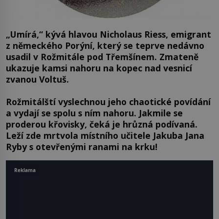
„Umírá,“ kývá hlavou Nicholaus Riess, emigrant
z německého Porýní, který se teprve nedávno
usadil v Rožmitále pod Třemšínem. Zmateně
ukazuje kamsi nahoru na kopec nad vesnicí
zvanou Voltuš.
Rožmitálští vyslechnou jeho chaotické povídání
a vydají se spolu s ním nahoru. Jakmile se
proderou křovisky, čeká je hrůzná podívaná.
Leží zde mrtvola místního učitele Jakuba Jana
Ryby s otevřenými ranami na krku!
Reklama