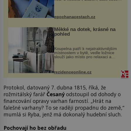
Kly u Mělníka. V programu naleznete
komentovanou prohlídku kostela,
dobovou hudbu, řemesla, atrakce...
epochanacestach.cz
Měkké na dotek, krásné na
pohled
Koupelna patří k nejatraktivnějším
místnostem v bytě, vedle ložnice
slouží jako místo pro relaxaci a
odpočinek. Koupelnový textil –
ručníky, osušky a koberečky –
mohou jako mávnutím kouzelného
rezidenceonline.cz
proutku...
Protokol, datovaný 7. dubna 1815, říká, že
rožmitálský farář
Česaný
odstoupil od dohody o
financování opravy varhan farností. „Hrát na
falešné varhany? To se raději propadnu do země,“
mumlá si Ryba, jenž má dokonalý hudební sluch.
Pochovají ho bez obřadu