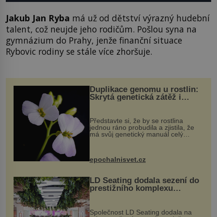
Jakub Jan Ryba
má už od dětství výrazný hudební
talent, což neujde jeho rodičům. Pošlou syna na
gymnázium do Prahy, jenže finanční situace
Rybovic rodiny se stále více zhoršuje.
Duplikace genomu u rostlin:
Skrytá genetická zátěž i
evoluční výhoda
Představte si, že by se rostlina
jednou ráno probudila a zjistila, že
má svůj genetický manuál celý
dvakrát. Přesně to se občas v
přírodě stane – a podle nového
výzkumu to může být pro druhy
epochalnisvet.cz
vstupenka...
LD Seating dodala sezení do
prestižního komplexu
MediaCityUK v Salfordu
Společnost LD Seating dodala na