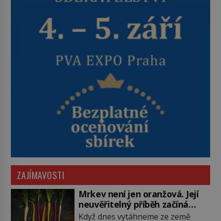
ZAJÍMAVOSTI
Mrkev není jen oranžová. Její
neuvěřitelný příběh začíná
fialovou barvou
Když dnes vytáhneme ze země