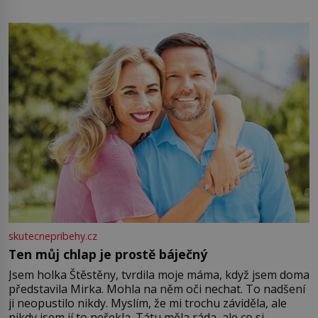
energii. Využitím těchto přírodních zdrojů v magii
můžete obohatit své rituály a přinést do svého života
větší harmonii a klid. Je důležité
skutecnepribehy.cz
Ten můj chlap je prostě báječný
Jsem holka Štěstěny, tvrdila moje máma, když jsem doma
představila Mirka. Mohla na něm oči nechat. To nadšení
ji neopustilo nikdy. Myslím, že mi trochu záviděla, ale
nikdy jsem jí to neřekla. Tátu měla ráda, ale co si