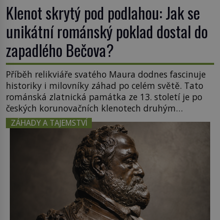
Klenot skrytý pod podlahou: Jak se
unikátní románský poklad dostal do
zapadlého Bečova?
Příběh relikviáře svatého Maura dodnes fascinuje
historiky i milovníky záhad po celém světě. Tato
románská zlatnická památka ze 13. století je po
českých korunovačních klenotech druhým
nejcennějším movitým majetkem v České
ZÁHADY A TAJEMSTVÍ
republice. Přestože byl klenot v roce 1985 po
dramatickém pátrání kriminalistů úspěšně
nalezen, jeho minulost stále obestírá hustá mlha.
Otázky, jak přesně se tato […]