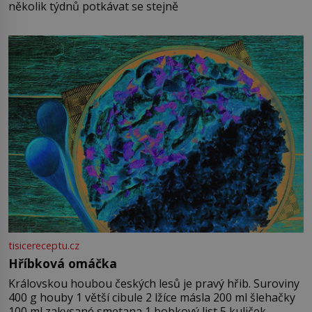
několik týdnů potkávat se stejně
tisicereceptu.cz
Hříbková omáčka
Královskou houbou českých lesů je pravý hřib. Suroviny
400 g houby 1 větší cibule 2 lžíce másla 200 ml šlehačky
100 ml zakysané smetana 1 bobkový list 5 kuliček