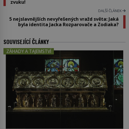
zvuku!
DALŠÍ ČLÁNEK
5 nejslavnějších nevyřešených vražd světa: Jaká
byla identita Jacka Rozparovače a Zodiaka?
SOUVISEJÍCÍ ČLÁNKY
ZÁHADY A TAJEMSTVÍ