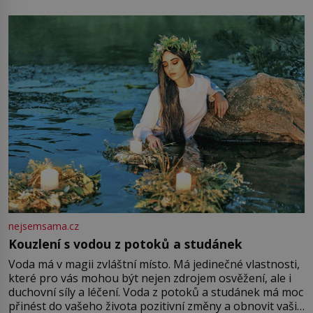
mu přitom zůstane za prsty… „Na šaty ho bude málo,
milostpaní. Stačí jenom na sukni,“ zhodnotí švadlena
množství růžového mušelínu. „Ošidili vás, podívejte.“
Vezme do ruky dřevěnou
nejsemsama.cz
Kouzlení s vodou z potoků a studánek
Voda má v magii zvláštní místo. Má jedinečné vlastnosti,
které pro vás mohou být nejen zdrojem osvěžení, ale i
duchovní síly a léčení. Voda z potoků a studánek má moc
přinést do vašeho života pozitivní změny a obnovit vaši