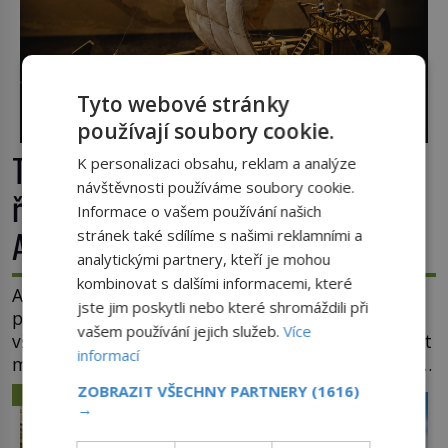
Tyto webové stránky
používají soubory cookie.
Tajemná Terra Australis: Dopluly
K personalizaci obsahu, reklam a analýze
návštěvnosti používáme soubory cookie.
římské obchodní lodě až do
Informace o vašem používání našich
Austrálie?
stránek také sdílíme s našimi reklamními a
analytickými partnery, kteří je mohou
kombinovat s dalšími informacemi, které
Australský kontinent začali Evropané objevovat a
jste jim poskytli nebo které shromáždili při
prozkoumávat až v polovině 17. století. Existuje
vašem používání jejich služeb.
Více
však možnost, že by se o tento vzdálený kontinent
informací
mohly zajímat již evropské starověké civilizace, a
to o 15 století dříve? Již od starověku kartografové
ZOBRAZIT VŠECHNY PARTNERY
(1616)
ZÁHADY A TAJEMSTVÍ
zakreslovali do map záhadný kontinent Terra
→
Australis – Jižní zemi. Proč? Do jisté míry to byl