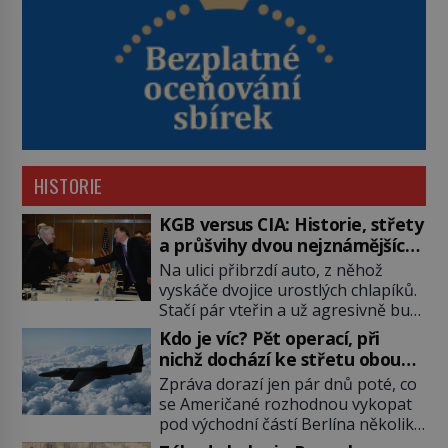
HISTORIE
KGB versus CIA: Historie, střety
a průšvihy dvou nejznámějších
tajných služeb historie
Na ulici přibrzdí auto, z něhož
vyskáče dvojice urostlých chlapíků.
Stačí pár vteřin a už agresivně buší
na dveře. O další okamžik později
Kdo je víc? Pět operací, při
vlečou nebožáka do auta, a pak už
nichž dochází ke střetu obou
ho nikdy nikdo nespatří. Dostal se
tajných služeb
Zpráva dorazí jen pár dnů poté, co
totiž do rukou všemocné KGB. Jako
se Američané rozhodnou vykopat
sourozenci, kteří si nemohou přijít
pod východní částí Berlína několik
na jméno. Neustále se předhání v
stovek metrů dlouhý tunel. Sověti