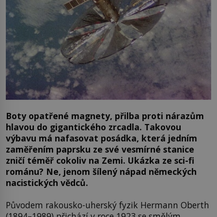
Boty opatřené magnety, přilba proti nárazům
hlavou do gigantického zrcadla. Takovou
výbavu má nafasovat posádka, která jedním
zaměřením paprsku ze své vesmírné stanice
zničí téměř cokoliv na Zemi. Ukázka ze sci-fi
románu? Ne, jenom šílený nápad německých
nacistických vědců.
Původem rakousko-uherský fyzik Hermann Oberth
(1894–1989) přichází v roce 1923 se smělým