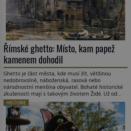
Římské ghetto: Místo, kam papež
kamenem dohodil
Ghetto je část města, kde musí žít, většinou
nedobrovolně, náboženská, rasová nebo
národnostní menšina obyvatel. Bohaté historické
zkušenosti mají s takovým životem Židé. Už od
středověku jsou totiž v každou chvíli nuceni v
HISTORIE
nějakém žít. Mezi ty nejslavnější patří i římské
ghetto založené v roce 1555. Pokud jde o vztah
k Židům, nemá se Řím čím chlubit. […]