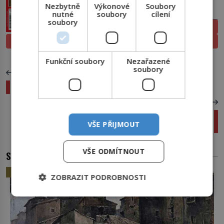
Nezbytně
Výkonové
Soubory
PŘEDPLATNÉ
nutné
soubory
cílení
soubory
ELEKTRONICKÉ
PROLISTOVAT
TIŠTĚNÉ
Funkční soubory
Nezařazené
soubory
PŘEDCHOZÍ ČLÁNEK
Hlídací pes demokracie: Semyour Hers
DALŠÍ ČLÁNEK
Lidský mozek v těle zvířete: Jak blízko jsme k
VŠE PŘIJMOUT
vědomým hybridům?
VŠE ODMÍTNOUT
SOUVISEJÍCÍ ČLÁNKY
HISTORIE
ZOBRAZIT PODROBNOSTI