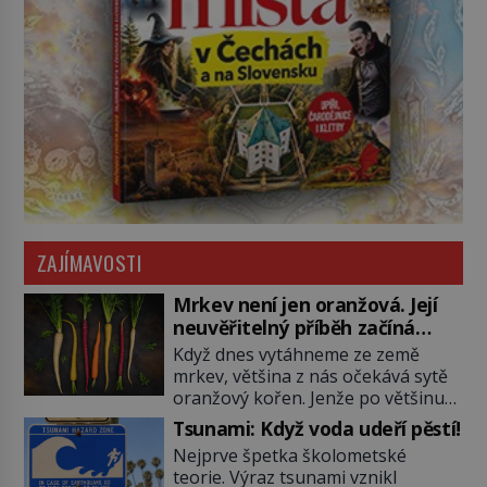
ZAJÍMAVOSTI
Mrkev není jen oranžová. Její
neuvěřitelný příběh začíná
fialovou barvou
Když dnes vytáhneme ze země
mrkev, většina z nás očekává sytě
oranžový kořen. Jenže po většinu
své historie je mrkev všechno
Tsunami: Když voda udeří pěstí!
možné, jen ne oranžová. Je fialová,
Nejprve špetka školometské
žlutá, bílá, někdy dokonce téměř
teorie. Výraz tsunami vznikl
černá. Až díky stovkám let