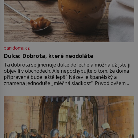
panidomu.cz
Dulce: Dobrota, které neodoláte
Ta dobrota se jmenuje dulce de leche a možná už jste ji
objevili v obchodech. Ale nepochybujte o tom, že doma
připravená bude ještě lepší. Název je španělský a
znamená jednoduše „mléčná sladkost“. Původ ovšem
není úplně jednoznačný, o autorství této receptury se
pře hned několik latinskoamerických zemí a k tomu
Francie, kde se traduje,