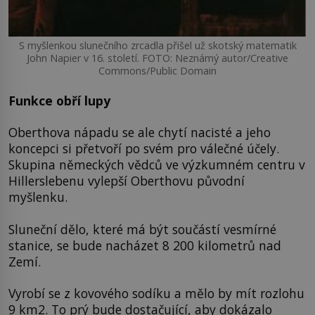
S myšlenkou slunečního zrcadla přišel už skotský matematik
John Napier v 16. století. FOTO: Neznámý autor/Creative
Commons/Public Domain
Funkce obří lupy
Oberthova nápadu se ale chytí nacisté a jeho
koncepci si přetvoří po svém pro válečné účely.
Skupina německých vědců ve výzkumném centru v
Hillerslebenu vylepší Oberthovu původní
myšlenku.
Sluneční dělo, které má být součástí vesmírné
stanice, se bude nacházet 8 200 kilometrů nad
Zemí.
Vyrobí se z kovového sodíku a mělo by mít rozlohu
9 km2. To prý bude dostačující, aby dokázalo