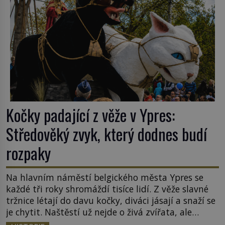
Kočky padající z věže v Ypres:
Středověký zvyk, který dodnes budí
rozpaky
Na hlavním náměstí belgického města Ypres se
každé tři roky shromáždí tisíce lidí. Z věže slavné
tržnice létají do davu kočky, diváci jásají a snaží se
je chytit. Naštěstí už nejde o živá zvířata, ale
jenom o plyšové suvenýry. Kdysi to ale bylo jinak.