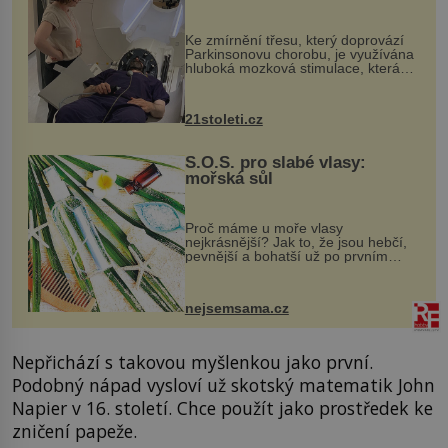
pomocí ultrazvukové
„helmy“
Ke zmírnění třesu, který doprovází
Parkinsonovu chorobu, je využívána
hluboká mozková stimulace, která
však vyžaduje vysoce invazivní
zákrok. Ultrazvuk zase není vhodný
k dostatečně přesnému zacílení ...
21stoleti.cz
S.O.S. pro slabé vlasy:
mořská sůl
Proč máme u moře vlasy
nejkrásnější? Jak to, že jsou hebčí,
pevnější a bohatší už po prvním
vykoupání? Protože sůl obsažená v
mořské vodě má blahodárný vliv.
Nejen na tělo a pokožku, ale i na
nejsemsama.cz
vlasy. ...
Nepřichází s takovou myšlenkou jako první.
Podobný nápad vysloví už skotský matematik John
Napier v 16. století. Chce použít jako prostředek ke
zničení papeže.