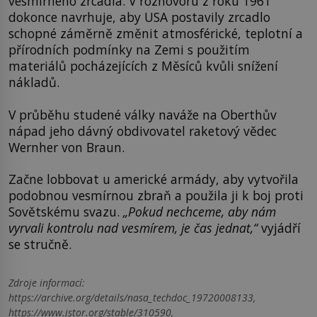
vesmírného zrcadla. V rozhovoru z roku 1961
dokonce navrhuje, aby USA postavily zrcadlo
schopné záměrně změnit atmosférické, teplotní a
přírodních podmínky na Zemi s použitím
materiálů pocházejících z Měsíců kvůli snížení
nákladů.
V průběhu studené války naváže na Oberthův
nápad jeho dávný obdivovatel raketový vědec
Wernher von Braun.
Začne lobbovat u americké armády, aby vytvořila
podobnou vesmírnou zbraň a použila ji k boj proti
Sovětskému svazu.
„Pokud nechceme, aby nám
vyrvali kontrolu nad vesmírem, je čas jednat,“
vyjádří
se stručně.
Zdroje informací:
https://archive.org/details/nasa_techdoc_19720008133,
https://www.jstor.org/stable/310590,