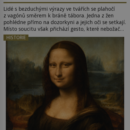
Lidé s bezduchými výrazy ve tvářích se plahočí
z vagónů směrem k bráně tábora. Jedna z žen
pohlédne přímo na dozorkyni a jejich oči se setkají.
Místo soucitu však přichází gesto, které nebožačku
posílá rovnou do plynové komory. Jména jako
HISTORIE
Rudolf Höss (1901–1947), Josef Mengele (1911–
1979) či Heinrich Himmler (1900–1945) zná každý,
o koho se historie jen otřela. Jenže […]