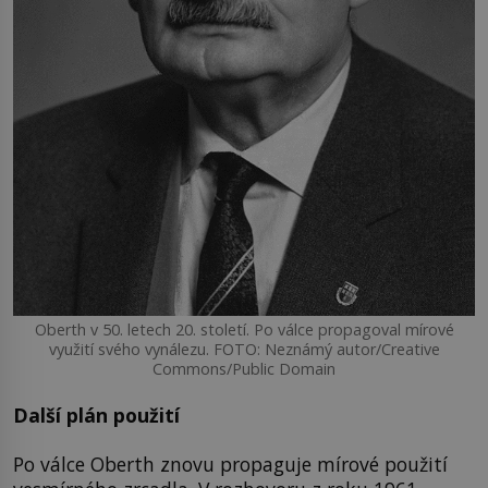
Oberth v 50. letech 20. století. Po válce propagoval mírové
využití svého vynálezu. FOTO: Neznámý autor/Creative
Commons/Public Domain
Další plán použití
Po válce Oberth znovu propaguje mírové použití