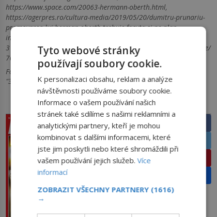
https://www.space.com/20063-hermann-oberth.html,
https://agerpres.ro/cultura-media/2019/05/20/dumitru-prunariu-
promovarea-lui-herman-oberth-trebuie-facuta-si-pe-plan-
international—
310600,https://archive.org/details/spacetechnology0000ange/page/
Tyto webové stránky
70/mode/2up,
používají soubory cookie.
Foto: Creative Commons, Úvodní fotografie: RSC Energia (РКК
K personalizaci obsahu, reklam a analýze
"Энергия")/Creative Commons/CC BY-SA 4.0
návštěvnosti používáme soubory cookie.
Informace o vašem používání našich
PRÁVĚ V PRODEJI
SDÍLEJTE ČLÁNEK
stránek také sdílíme s našimi reklamními a
Facebook
analytickými partnery, kteří je mohou
kombinovat s dalšími informacemi, které
Twitter
jste jim poskytli nebo které shromáždili při
Pinterest
vašem používání jejich služeb.
Více
informací
Email
ZOBRAZIT VŠECHNY PARTNERY
(1616)
→