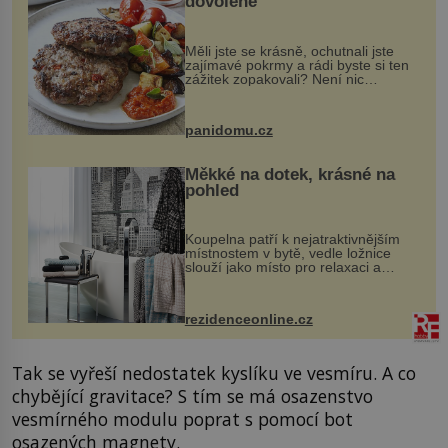
dovolené
Měli jste se krásně, ochutnali jste
zajímavé pokrmy a rádi byste si ten
zážitek zopakovali? Není nic
snazšího. Pljeskavica (10 porcí)
Možná jste ji ochutnali na dovolené v
bývalé Jugoslávii, lze ji vi...
panidomu.cz
Měkké na dotek, krásné na
pohled
Koupelna patří k nejatraktivnějším
místnostem v bytě, vedle ložnice
slouží jako místo pro relaxaci a
odpočinek. Koupelnový textil –
ručníky, osušky a koberečky –
mohou jako mávnutím kouzelného
rezidenceonline.cz
proutku...
Tak se vyřeší nedostatek kyslíku ve vesmíru. A co
chybějící gravitace? S tím se má osazenstvo
vesmírného modulu poprat s pomocí bot
osazených magnety.