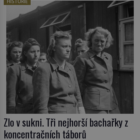
HISTORIE
Tato veselá podívaná připomíná jeden z
nejpodivnějších a zároveň nejkrutějších zvyků […]
Zlo v sukni. Tři nejhorší bachařky z
koncentračních táborů