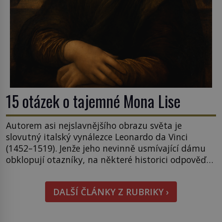
15 otázek o tajemné Mona Lise
Autorem asi nejslavnějšího obrazu světa je
slovutný italský vynálezce Leonardo da Vinci
(1452–1519). Jenže jeho nevinně usmívající dámu
obklopují otazníky, na některé historici odpověď
objeví, jiné zůstanou nezodpovězené. Kam si ji
pověsil Napoleon? Samotný císař Napoleon
DALŠÍ ČLÁNKY Z RUBRIKY ›
Bonaparte (1769–1821) má pro malbu slabost, a
tak si ji ještě jako první konzul přemístí do své
ložnice v Tuilerisjkém […]