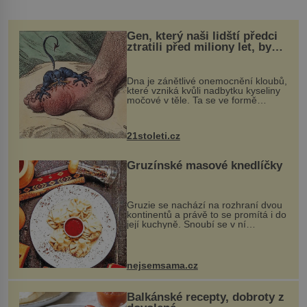
Gen, který naši lidští předci
ztratili před miliony let, by
mohl pomoci s léčbou
„nemoci králů“
Dna je zánětlivé onemocnění kloubů,
které vzniká kvůli nadbytku kyseliny
močové v těle. Ta se ve formě
krystalků ukládá v blízkosti kloubů,
nejčastěji přitom postihuje palce na
nohou, a způsobuje bole...
21stoleti.cz
Gruzínské masové knedlíčky
Gruzie se nachází na rozhraní dvou
kontinentů a právě to se promítá i do
její kuchyně. Snoubí se v ní
evropské a asijské chutě a díky tomu
vznikají rozmanité a chuťově bohaté
pokrmy, které rozhodně st...
nejsemsama.cz
Balkánské recepty, dobroty z