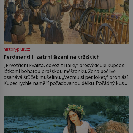
historyplus.cz
Ferdinand I. zatrhl šizení na tržištích
„Prvotřídní kvalita, dovoz z Itálie,“ přesvědčuje kupec s
látkami bohatou pražskou měšťanku. Žena pečlivě
osahává štůček mušelínu. „Vezmu si pět loket,“ prohlásí.
Kupec rychle naměří požadovanou délku. Pořádný kus
mu přitom zůstane za prsty… „Na šaty ho bude málo,
milostpaní. Stačí jenom na sukni,“ zhodnotí švadlena
množství růžového mušelínu. „Ošidili vás, podívejte.“
Vezme do ruky dřevěnou