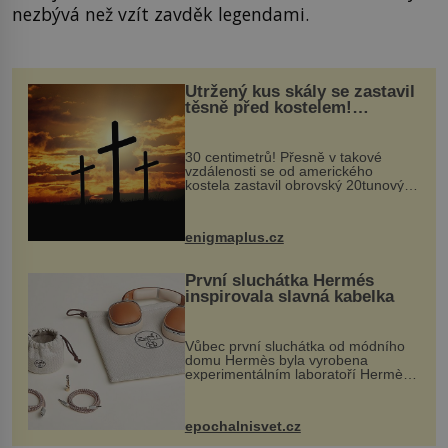
nezbývá než vzít zavděk legendami.
Utržený kus skály se zastavil
těsně před kostelem!
Ochránila ho boží síla?
30 centimetrů! Přesně v takové
vzdálenosti se od amerického
kostela zastavil obrovský 20tunový
balvan, který se v květnu 2014
nečekaně odtrhl od nedaleké skály
při její demolici. Podle místních stojí
enigmaplus.cz
...
První sluchátka Hermés
inspirovala slavná kabelka
Vůbec první sluchátka od módního
domu Hermès byla vyrobena
experimentálním laboratoří Hermès
Ateliers Horizons. Elegantní gadget
si vyžádal dva roky vývoje a chlubí
se ručně šitou hovězí kůží a
epochalnisvet.cz
kovový...