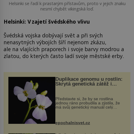
Helsinki se řadí k prastarým přístavům, proto v jejich znaku
nesmí chybět vikingská loď.
Helsinki: V zajetí švédského vlivu
Švédská vojska dobývají svět a při svých
nenasytných výbojích šíří nejenom zkázu,
ale na vlajících praporech i svoje barvy modrou a
zlatou, do kterých často ladí svoje městské erby.
Duplikace genomu u rostlin:
Skrytá genetická zátěž i
evoluční výhoda
Představte si, že by se rostlina
jednou ráno probudila a zjistila, že
má svůj genetický manuál celý
dvakrát. Přesně to se občas v
přírodě stane – a podle nového
výzkumu to může být pro druhy
epochalnisvet.cz
vstupenka...