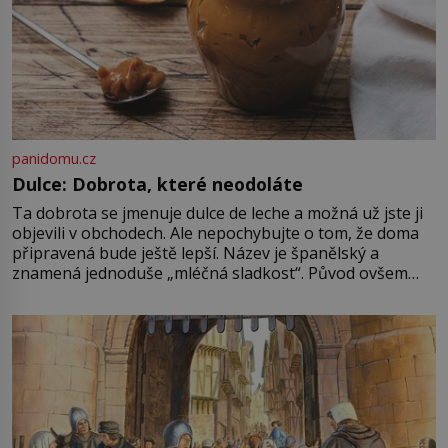
panidomu.cz
Dulce: Dobrota, které neodoláte
Ta dobrota se jmenuje dulce de leche a možná už jste ji
objevili v obchodech. Ale nepochybujte o tom, že doma
připravená bude ještě lepší. Název je španělský a
znamená jednoduše „mléčná sladkost“. Původ ovšem
není úplně jednoznačný, o autorství této receptury se
pře hned několik latinskoamerických zemí a k tomu
Francie, kde se traduje,