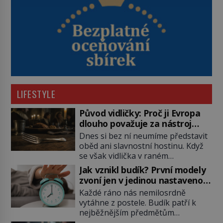
LIFESTYLE
Původ vidličky: Proč ji Evropa
dlouho považuje za nástroj
samotného satana?
Dnes si bez ní neumíme představit
oběd ani slavnostní hostinu. Když
se však vidlička v raném
středověku objevuje na evropských
Jak vznikl budík? První modely
stolech, vzbuzuje pohoršení,
zvoní jen v jedinou nastavenou
posměch i strach. Mnozí duchovní ji
hodinu
Každé ráno nás nemilosrdně
označují za projev pýchy a
vytáhne z postele. Budík patří k
zbytečného přepychu, někteří
nejběžnějším předmětům
dokonce za nástroj ďábla. Trvá
domácnosti, jeho cesta k dnešní