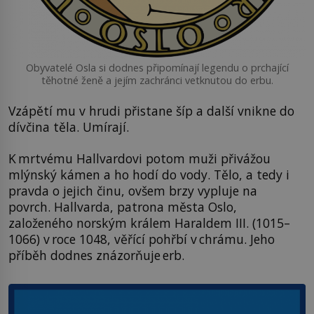
Obyvatelé Osla si dodnes připomínají legendu o prchající
těhotné ženě a jejím zachránci vetknutou do erbu.
Vzápětí mu v hrudi přistane šíp a další vnikne do
dívčina těla. Umírají.
K mrtvému Hallvardovi potom muži přivážou
mlýnský kámen a ho hodí do vody. Tělo, a tedy i
pravda o jejich činu, ovšem brzy vypluje na
povrch. Hallvarda, patrona města Oslo,
založeného norským králem Haraldem III. (1015–
1066) v roce 1048, věřící pohřbí v chrámu. Jeho
příběh dodnes znázorňuje erb.