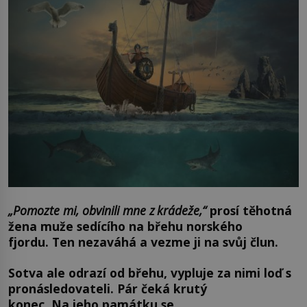
„Pomozte mi, obvinili mne z krádeže,“
prosí těhotná
žena muže sedícího na břehu norského
fjordu. Ten nezaváhá a vezme ji na svůj člun.
Sotva ale odrazí od břehu, vypluje za nimi loď s
pronásledovateli. Pár čeká krutý
konec. Na jeho památku se