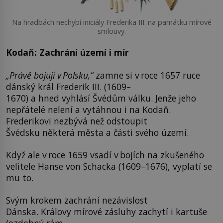
Na hradbách nechybí iniciály Frederika III. na památku mírové
smlouvy.
Kodaň: Zachrání území i mír
„Právě bojují v Polsku,“
zamne si v roce 1657 ruce
dánský král Frederik III. (1609–
1670) a hned vyhlásí Švédům válku. Jenže jeho
nepřátelé nelení a vytáhnou i na Kodaň.
Frederikovi nezbývá než odstoupit
Švédsku některá města a části svého území.
Když ale v roce 1659 vsadí v bojích na zkušeného
velitele Hanse von Schacka (1609–1676), vyplatí se
mu to.
Svým krokem zachrání nezávislost
Dánska. Královy mírové zásluhy zachytí i kartuše