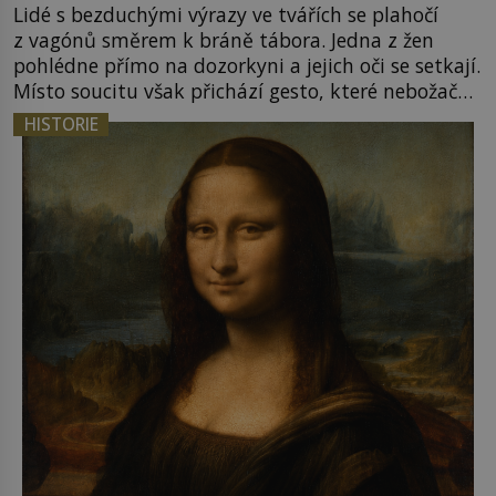
Lidé s bezduchými výrazy ve tvářích se plahočí
z vagónů směrem k bráně tábora. Jedna z žen
pohlédne přímo na dozorkyni a jejich oči se setkají.
Místo soucitu však přichází gesto, které nebožačku
posílá rovnou do plynové komory. Jména jako
HISTORIE
Rudolf Höss (1901–1947), Josef Mengele (1911–
1979) či Heinrich Himmler (1900–1945) zná každý,
o koho se historie jen otřela. Jenže […]