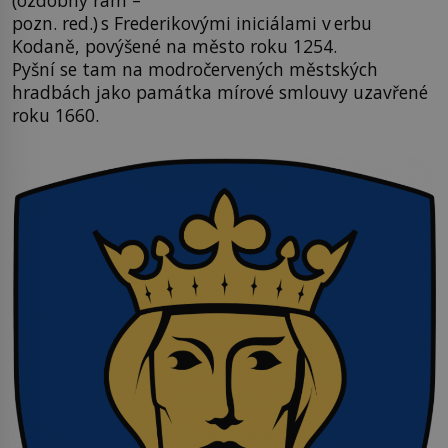
(ozdobný rám –
pozn. red.) s Frederikovými iniciálami v erbu
Kodaně, povýšené na město roku 1254.
Pyšní se tam na modročervených městských
hradbách jako památka mírové smlouvy uzavřené
roku 1660.