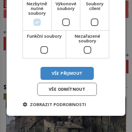
Nezbytně
Výkonové
Soubory
ELEKTRONICKÉ
nutné
soubory
cílení
soubory
PROLISTOVAT
TIŠTĚNÉ
PŘEDCHOZÍ ČLÁNEK
Funkční soubory
Nezařazené
Město v proměnách času: Praha kdysi
soubory
odrazovala turisty hrozným smradem
DALŠÍ ČLÁNEK
Přinášel Dům U Kamenného Zvonu svým
majitelům samá neštěstí?
VŠE PŘIJMOUT
SOUVISEJÍCÍ ČLÁNKY
VŠE ODMÍTNOUT
HISTORIE
ZOBRAZIT PODROBNOSTI