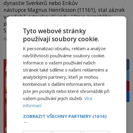
dynastie Sverkerů nebo Erikův
nástupce Magnus Henriksson (†1161), stal zázrak
v podobě vytrysknutí vody. Hlava zemského
patrona se později objeví ve znaku švédského
Tyto webové stránky
Stockholmu založeného v roce 1250.
používají soubory cookie.
Foto: wikipedia.org, pixabay.com
K personalizaci obsahu, reklam a analýze
PRÁVĚ V PRODEJI
SDÍLEJTE ČLÁNEK
návštěvnosti používáme soubory cookie.
Informace o vašem používání našich
Facebook
stránek také sdílíme s našimi reklamními a
Twitter
analytickými partnery, kteří je mohou
kombinovat s dalšími informacemi, které
Pinterest
jste jim poskytli nebo které shromáždili při
Email
vašem používání jejich služeb.
Více
informací
ZOBRAZIT VŠECHNY PARTNERY
(1616)
→
PŘEDPLATNÉ