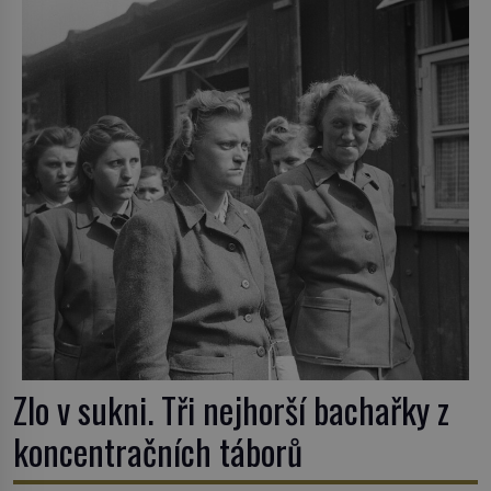
Tato veselá podívaná připomíná jeden z
nejpodivnějších a zároveň nejkrutějších zvyků […]
Zlo v sukni. Tři nejhorší bachařky z
koncentračních táborů