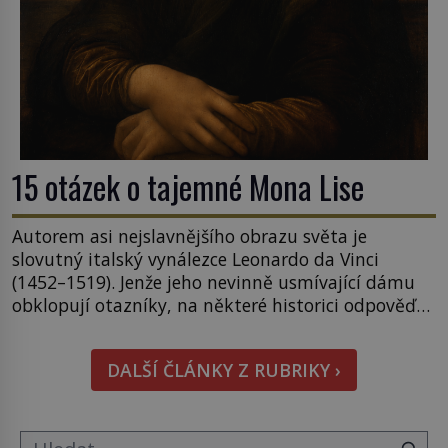
15 otázek o tajemné Mona Lise
Autorem asi nejslavnějšího obrazu světa je
slovutný italský vynálezce Leonardo da Vinci
(1452–1519). Jenže jeho nevinně usmívající dámu
obklopují otazníky, na některé historici odpověď
objeví, jiné zůstanou nezodpovězené. Kam si ji
pověsil Napoleon? Samotný císař Napoleon
DALŠÍ ČLÁNKY Z RUBRIKY ›
Bonaparte (1769–1821) má pro malbu slabost, a
tak si ji ještě jako první konzul přemístí do své
ložnice v Tuilerisjkém […]