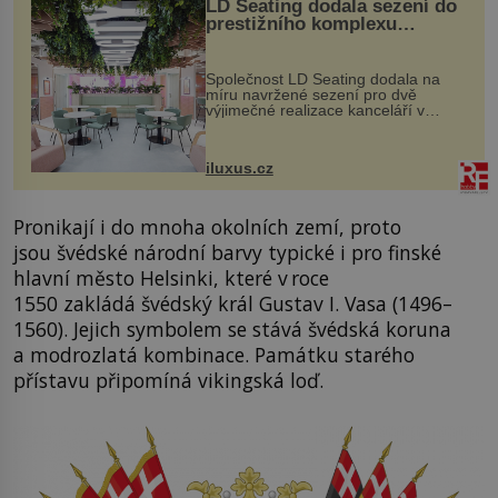
LD Seating dodala sezení do
prestižního komplexu
MediaCityUK v Salfordu
Společnost LD Seating dodala na
míru navržené sezení pro dvě
výjimečné realizace kanceláří v
areálu MediaCityUK v anglickém
Salfordu – konkrétně do budov Blue
Tower a Orange Tower. Komplex
iluxus.cz
budov Media...
Pronikají i do mnoha okolních zemí, proto
jsou švédské národní barvy typické i pro finské
hlavní město Helsinki, které v roce
1550 zakládá švédský král Gustav I. Vasa (1496–
1560). Jejich symbolem se stává švédská koruna
a modrozlatá kombinace. Památku starého
přístavu připomíná vikingská loď.