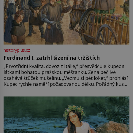
historyplus.cz
Ferdinand I. zatrhl šizení na tržištích
„Prvotřídní kvalita, dovoz z Itálie,“ přesvědčuje kupec s
látkami bohatou pražskou měšťanku. Žena pečlivě
osahává štůček mušelínu. „Vezmu si pět loket,“ prohlásí.
Kupec rychle naměří požadovanou délku. Pořádný kus
mu přitom zůstane za prsty… „Na šaty ho bude málo,
milostpaní. Stačí jenom na sukni,“ zhodnotí švadlena
množství růžového mušelínu. „Ošidili vás, podívejte.“
Vezme do ruky dřevěnou