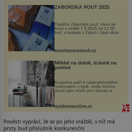
ZÁBOŘSKÁ POUŤ 2025
Tradiční Zábořská pouť, která se
koná v neděli 7.9.2025 od 11:00
hod. u kostela v Záboří, části obce
Kly u Mělníka. V programu naleznete
komentovanou prohlídku kostela,
dobovou hudbu, řemesla, atrakce...
epochanacestach.cz
Měkké na dotek, krásné na
pohled
Koupelna patří k nejatraktivnějším
místnostem v bytě, vedle ložnice
slouží jako místo pro relaxaci a
odpočinek. Koupelnový textil –
ručníky, osušky a koberečky –
mohou jako mávnutím kouzelného
rezidenceonline.cz
proutku...
Pověsti vypráví, že se po jeho vraždě, v níž má
prsty buď příslušník konkurenční