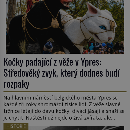
Kočky padající z věže v Ypres:
Středověký zvyk, který dodnes budí
rozpaky
Na hlavním náměstí belgického města Ypres se
každé tři roky shromáždí tisíce lidí. Z věže slavné
tržnice létají do davu kočky, diváci jásají a snaží se
je chytit. Naštěstí už nejde o živá zvířata, ale
jenom o plyšové suvenýry. Kdysi to ale bylo jinak.
HISTORIE