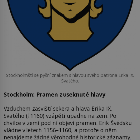
Stockholmští se pyšní znakem s hlavou svého patrona Erika IX.
Svatého.
Stockholm: Pramen z useknuté hlavy
Vzduchem zasviští sekera a hlava Erika IX.
Svatého (†1160) vzápětí upadne na zem. Po
chvilce v zemi pod ní objeví pramen. Erik Švédsku
vládne v letech 1156–1160, a protože o něm
nenajdeme žádné věrohodné historické záznamy,