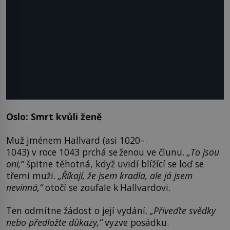
Oslo: Smrt kvůli ženě
Muž jménem Hallvard (asi 1020–
1043) v roce 1043 prchá se ženou ve člunu.
„To jsou
oni,“
špitne těhotná, když uvidí blížící se loď se
třemi muži.
„Říkají, že jsem kradla, ale já jsem
nevinná,“
otočí se zoufale k Hallvardovi.
Ten odmítne žádost o její vydání.
„Přiveďte svědky
nebo předložte důkazy,“
vyzve posádku.