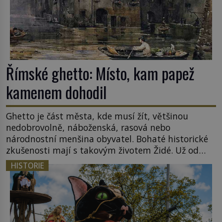
Římské ghetto: Místo, kam papež
kamenem dohodil
Ghetto je část města, kde musí žít, většinou
nedobrovolně, náboženská, rasová nebo
národnostní menšina obyvatel. Bohaté historické
zkušenosti mají s takovým životem Židé. Už od
středověku jsou totiž v každou chvíli nuceni v
HISTORIE
nějakém žít. Mezi ty nejslavnější patří i římské
ghetto založené v roce 1555. Pokud jde o vztah
k Židům, nemá se Řím čím chlubit. […]