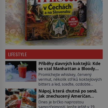
LIFESTYLE
Příběhy slavných koktejlů: Kde
se vzal Manhattan a Bloody
Mary?
Promíchejte whiskey, červený
vermut, několik střiků koktejlových
bitters a led, sceďte, ozdobte
koktejlovou třešinkou a tadá…
Nápoj, která chutná po seně.
Manhattan je tu! A pokud to má být
Jak znechucený Američan
skutečně on, dejte si pozor, ať
vymyslel brčko
Dnes je brčko naprostou
místo klasické americké rye
samozřejmostí. Jenže ještě v 19.