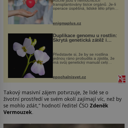
Ročně jsou v nemocnicích
transplantovány tisíce orgánů. Je-li
operace úspěšná, lidské tělo přijme
darovaný orgán za své a pacient
může vést plnohodnotný život. Ale co
když při transplantaci nepřijímám...
enigmaplus.cz
Duplikace genomu u rostlin:
Skrytá genetická zátěž i
evoluční výhoda
Představte si, že by se rostlina
jednou ráno probudila a zjistila, že
má svůj genetický manuál celý
dvakrát. Přesně to se občas v
přírodě stane – a podle nového
výzkumu to může být pro druhy
epochalnisvet.cz
vstupenka...
Takový masivní zájem potvrzuje, že lidé se o
životní prostředí ve svém okolí zajímají víc, než by
se mohlo zdát,“ hodnotí ředitel ČSO
Zdeněk
Vermouzek
.