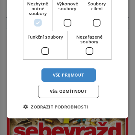
občasný pamlsek. […]
Nezbytně
Výkonové
Soubory
nutné
soubory
cílení
soubory
Funkční soubory
Nezařazené
soubory
VŠE PŘIJMOUT
VŠE ODMÍTNOUT
ZOBRAZIT PODROBNOSTI