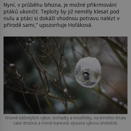
Nyní, v průběhu března, je možné přikrmování
ptáků ukončit. Teploty by již neměly klesat pod
nulu a ptáci si dokáží vhodnou potravu nalézt v
přírodě sami,“ upozorňuje Hořáková.
Kromě běžnějších sýkor, koňadry a modřinky, na krmítko létala
také drobná a méně barevně výrazná sýkora úhelníček.