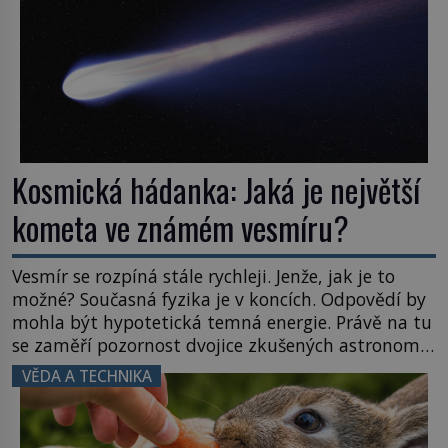
Kosmická hádanka: Jaká je největší
kometa ve známém vesmíru?
Vesmír se rozpíná stále rychleji. Jenže, jak je to
možné? Současná fyzika je v koncích. Odpovědí by
mohla být hypotetická temná energie. Právě na tu
se zaměří pozornost dvojice zkušených astronomů.
Namísto ní ale objeví něco mnohem
VĚDA A TECHNIKA
hmatatelnějšího. Naprosto rekordní kometu!
Astronomové Pedro Bernardinelli a Gary Bernstein
mravenčí prací zkoumají archivní snímky v rámci