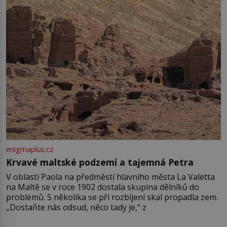
enigmaplus.cz
Krvavé maltské podzemí a tajemná Petra
V oblasti Paola na předměstí hlavního města La Valetta
na Maltě se v roce 1902 dostala skupina dělníků do
problémů. S několika se při rozbíjení skal propadla zem.
„Dostaňte nás odsud, něco tady je,“ z