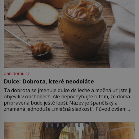
panidomu.cz
Dulce: Dobrota, které neodoláte
Ta dobrota se jmenuje dulce de leche a možná už jste ji
objevili v obchodech. Ale nepochybujte o tom, že doma
připravená bude ještě lepší. Název je španělský a
znamená jednoduše „mléčná sladkost“. Původ ovšem
není úplně jednoznačný, o autorství této receptury se
pře hned několik latinskoamerických zemí a k tomu
Francie, kde se traduje,