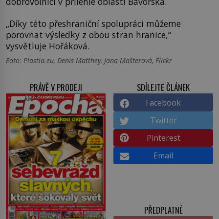
dobrovolníci v přilehlé oblasti Bavorska.
„Díky této přeshraniční spolupráci můžeme
porovnat výsledky z obou stran hranice,“
vysvětluje Hořáková.
Foto: Plastia.eu, Denis Matthey, Jana Mašterová, Flickr
PRÁVĚ V PRODEJI
SDÍLEJTE ČLÁNEK
Facebook
Twitter
Pinterest
Email
PŘEDPLATNÉ