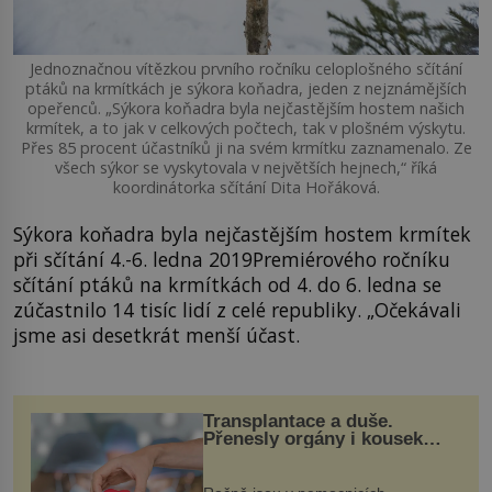
Jednoznačnou vítězkou prvního ročníku celoplošného sčítání
ptáků na krmítkách je sýkora koňadra, jeden z nejznámějších
opeřenců. „Sýkora koňadra byla nejčastějším hostem našich
krmítek, a to jak v celkových počtech, tak v plošném výskytu.
Přes 85 procent účastníků ji na svém krmítku zaznamenalo. Ze
všech sýkor se vyskytovala v největších hejnech,“ říká
koordinátorka sčítání Dita Hořáková.
Sýkora koňadra byla nejčastějším hostem krmítek
při sčítání 4.-6. ledna 2019Premiérového ročníku
sčítání ptáků na krmítkách od 4. do 6. ledna se
zúčastnilo 14 tisíc lidí z celé republiky. „Očekávali
jsme asi desetkrát menší účast.
Transplantace a duše.
Přenesly orgány i kousek
osobnosti dárce?