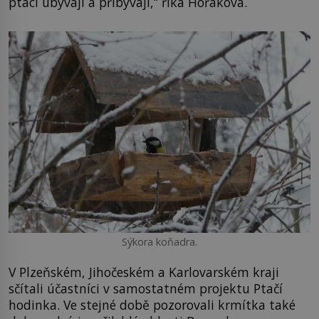
ptáci ubývají a přibývají,“ říká Hořáková.
Sýkora koňadra.
V Plzeňském, Jihočeském a Karlovarském kraji
sčítali účastníci v samostatném projektu Ptačí
hodinka. Ve stejné době pozorovali krmítka také