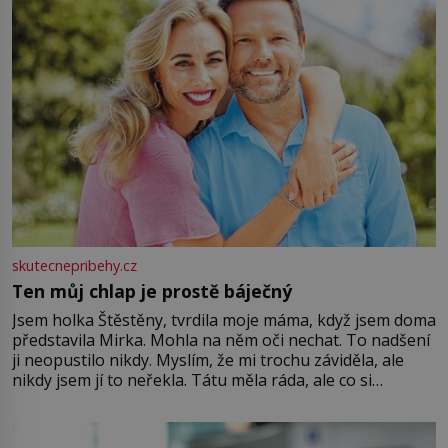
skutecnepribehy.cz
Ten můj chlap je prostě báječný
Jsem holka Štěstěny, tvrdila moje máma, když jsem doma
představila Mirka. Mohla na něm oči nechat. To nadšení
ji neopustilo nikdy. Myslím, že mi trochu záviděla, ale
nikdy jsem jí to neřekla. Tátu měla ráda, ale co si
pamatuji, tak jsme s Mirkem byli zamilovaní mnohem víc.
Jsme spolu moc rádi Tehdy byla jiná doba, když