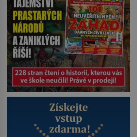
ovládaný muž? Marcus Aurelius byl
zastáncem stoicismu, učení, […]