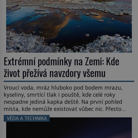
Extrémní podmínky na Zemi: Kde
život přežívá navzdory všemu
Vroucí voda, mráz hluboko pod bodem mrazu,
kyseliny, smrtící tlak i pouště, kde celé roky
nespadne jediná kapka deště. Na první pohled
místa, kde nemůže existovat vůbec nic. Přesto
právě tady vědci objevují organismy, které
VĚDA A TECHNIKA
posouvají hranice života. Každý nový nález mění
naše představy o tom, co všechno dokáže příroda a
napovídá, kde bychom jednou […]