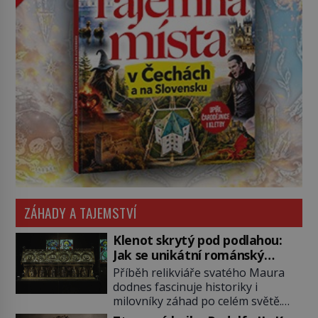
ZÁHADY A TAJEMSTVÍ
Klenot skrytý pod podlahou:
Jak se unikátní románský
poklad dostal do zapadlého
Příběh relikviáře svatého Maura
Bečova?
dodnes fascinuje historiky i
milovníky záhad po celém světě.
Tato románská zlatnická památka