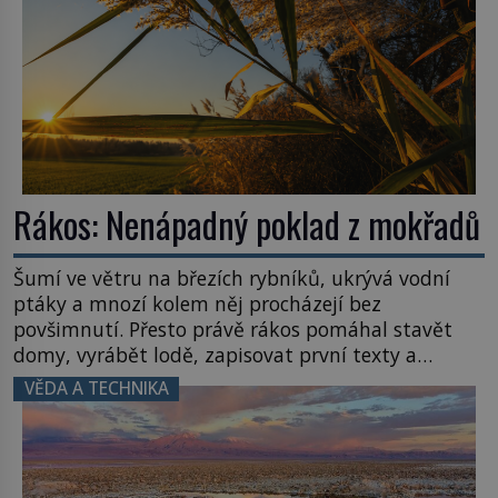
Rákos: Nenápadný poklad z mokřadů
Šumí ve větru na březích rybníků, ukrývá vodní
ptáky a mnozí kolem něj procházejí bez
povšimnutí. Přesto právě rákos pomáhal stavět
domy, vyrábět lodě, zapisovat první texty a
inspiroval řadu pověstí. Tato skromná, ale
VĚDA A TECHNIKA
užitečná rostlina provází člověka už tisíce let.
Většina lidí vnímá rákos jen jako obyčejnou kulisu
letního koupání. Stačí se však podívat […]