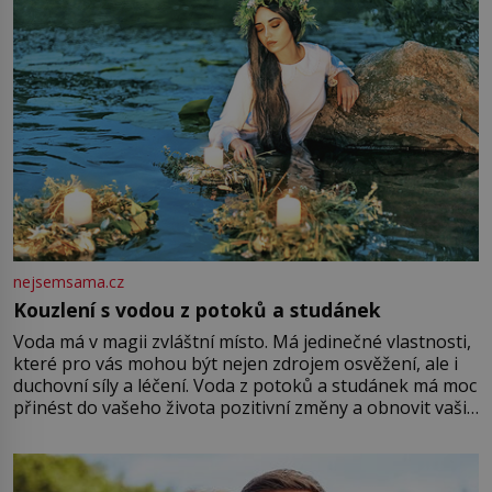
nejsemsama.cz
Kouzlení s vodou z potoků a studánek
Voda má v magii zvláštní místo. Má jedinečné vlastnosti,
které pro vás mohou být nejen zdrojem osvěžení, ale i
duchovní síly a léčení. Voda z potoků a studánek má moc
přinést do vašeho života pozitivní změny a obnovit vaši
energii. Využitím těchto přírodních zdrojů v magii
můžete obohatit své rituály a přinést do svého života
větší harmonii a klid. Je důležité