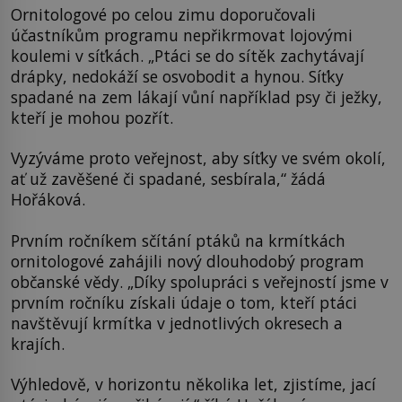
Ornitologové po celou zimu doporučovali
účastníkům programu nepřikrmovat lojovými
koulemi v síťkách. „Ptáci se do sítěk zachytávají
drápky, nedokáží se osvobodit a hynou. Síťky
spadané na zem lákají vůní například psy či ježky,
kteří je mohou pozřít.
Vyzýváme proto veřejnost, aby síťky ve svém okolí,
ať už zavěšené či spadané, sesbírala,“ žádá
Hořáková.
Prvním ročníkem sčítání ptáků na krmítkách
ornitologové zahájili nový dlouhodobý program
občanské vědy. „Díky spolupráci s veřejností jsme v
prvním ročníku získali údaje o tom, kteří ptáci
navštěvují krmítka v jednotlivých okresech a
krajích.
Výhledově, v horizontu několika let, zjistíme, jací