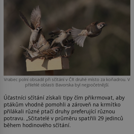
Vrabec polní obsadil při sčítání v ČR druhé místo za koňadrou. V
přilehlé oblasti Bavorska byl nejpočetnější.
Účastníci sčítání získali tipy čím přikrmovat, aby
ptákům vhodně pomohli a zároveň na krmítko
přilákali různé ptačí druhy preferující různou
potravu. „Sčitatelé v průměru spatřili 29 jedinců
během hodinového sčítání.