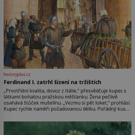
historyplus.cz
Ferdinand I. zatrhl šizení na tržištích
„Prvotřídní kvalita, dovoz z Itálie,“ přesvědčuje kupec s
látkami bohatou pražskou měšťanku. Žena pečlivě
osahává štůček mušelínu. „Vezmu si pět loket,“ prohlásí.
Kupec rychle naměří požadovanou délku. Pořádný kus
mu přitom zůstane za prsty… „Na šaty ho bude málo,
milostpaní. Stačí jenom na sukni,“ zhodnotí švadlena
množství růžového mušelínu. „Ošidili vás, podívejte.“
Vezme do ruky dřevěnou