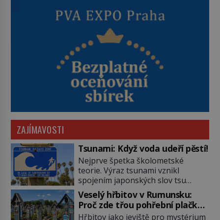
ZAJÍMAVOSTI
Tsunami: Když voda udeří pěstí!
Nejprve špetka školometské
teorie. Výraz tsunami vznikl
spojením japonských slov tsu
(přístav) a nami (vlna). Jedná se o
Veselý hřbitov v Rumunsku:
dlouhou vlnu, která je na volném
Proč zde třou pohřební plačky
moři takřka nepostřehnutelná.
bídu s nouzí?
Hřbitov jako jeviště pro mystérium
Ačkoli je vlnová délka tsunami i 300