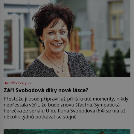
nasehvezdy.cz
Září Svobodová díky nové lásce?
Přestože jí osud připravil až příliš kruté momenty, nikdy
nepřestala věřit, že bude znovu šťastná. Sympatická
herečka ze seriálu Ulice Ilona Svobodová (64) se má už
několik týdnů potkávat se stejně