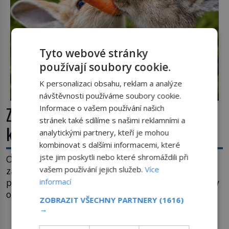
Průzkumu temné energie […]
Tyto webové stránky
používají soubory cookie.
K personalizaci obsahu, reklam a analýze
návštěvnosti používáme soubory cookie.
Zvířecí dobroty: Proč patří ke
Informace o vašem používání našich
stránek také sdílíme s našimi reklamními a
králíkům mrkev?
analytickými partnery, kteří je mohou
kombinovat s dalšími informacemi, které
jste jim poskytli nebo které shromáždili při
Opice si dá banán, ježek jablko, myška sýr. A co
vašem používání jejich služeb.
Více
zajíc či jeho blízký kolega králík? Ti si samozřejmě
pochutnají na mrkvi! Proč jsou podobné představy
informací
o potravě zvířat často spíš mýty? Pokud máte
ZOBRAZIT VŠECHNY PARTNERY
(1616)
doma králíka, mrkev mu dát můžete. A nejspíš mu
→
i bude chutnat, ovšem měl by ji mít jen jako
DALŠÍ ČLÁNKY Z RUBRIKY ›