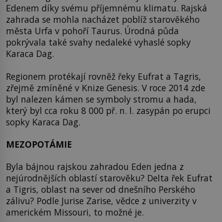
Edenem díky svému příjemnému klimatu. Rajská
zahrada se mohla nacházet poblíž starověkého
města Urfa v pohoří Taurus. Úrodná půda
pokrývala také svahy nedaleké vyhaslé sopky
Karaca Dag.
Regionem protékají rovněž řeky Eufrat a Tagris,
zřejmě zmíněné v Knize Genesis. V roce 2014 zde
byl nalezen kámen se symboly stromu a hada,
který byl cca roku 8 000 př. n. l. zasypán po erupci
sopky Karaca Dag.
MEZOPOTÁMIE
Byla bájnou rajskou zahradou Eden jedna z
nejúrodnějších oblastí starověku? Delta řek Eufrat
a Tigris, oblast na sever od dnešního Perského
zálivu? Podle Jurise Zarise, vědce z univerzity v
americkém Missouri, to možné je.