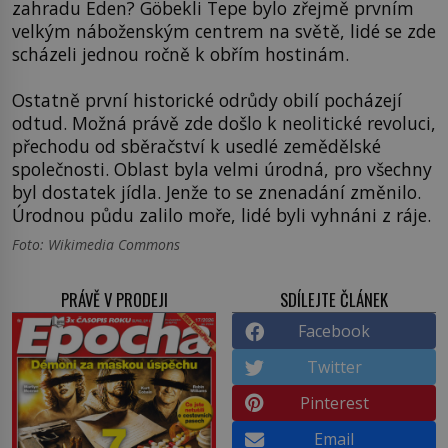
zahradu Eden? Göbekli Tepe bylo zřejmě prvním
velkým náboženským centrem na světě, lidé se zde
scházeli jednou ročně k obřím hostinám.
Ostatně první historické odrůdy obilí pocházejí
odtud. Možná právě zde došlo k neolitické revoluci,
přechodu od sběračství k usedlé zemědělské
společnosti. Oblast byla velmi úrodná, pro všechny
byl dostatek jídla. Jenže to se znenadání změnilo.
Úrodnou půdu zalilo moře, lidé byli vyhnáni z ráje.
Foto: Wikimedia Commons
PRÁVĚ V PRODEJI
SDÍLEJTE ČLÁNEK
Facebook
Twitter
Pinterest
Email