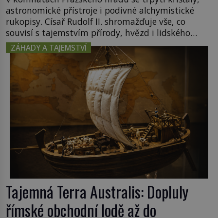
astronomické přístroje i podivné alchymistické
rukopisy. Císař Rudolf II. shromažďuje vše, co
souvisí s tajemstvím přírody, hvězd i lidského
poznání. Jenže po jeho smrti se jeho slavné sbírky
ZÁHADY A TAJEMSTVÍ
začínají rozpadat a část z nich mizí navždy. Kdo
odnesl nejvzácnější knihy? A existují ještě někde
zapomenuté rukopisy, které nikdo […]
Tajemná Terra Australis: Dopluly
římské obchodní lodě až do