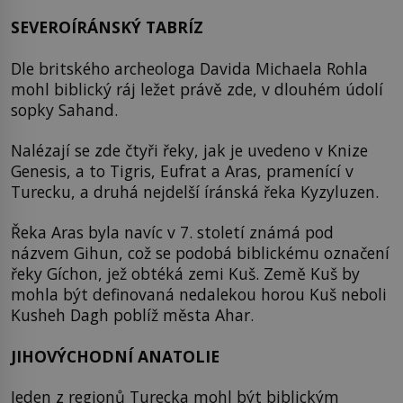
SEVEROÍRÁNSKÝ TABRÍZ
Dle britského archeologa Davida Michaela Rohla
mohl biblický ráj ležet právě zde, v dlouhém údolí
sopky Sahand.
Nalézají se zde čtyři řeky, jak je uvedeno v Knize
Genesis, a to Tigris, Eufrat a Aras, pramenící v
Turecku, a druhá nejdelší íránská řeka Kyzyluzen.
Řeka Aras byla navíc v 7. století známá pod
názvem Gihun, což se podobá biblickému označení
řeky Gíchon, jež obtéká zemi Kuš. Země Kuš by
mohla být definovaná nedalekou horou Kuš neboli
Kusheh Dagh poblíž města Ahar.
J
IHOVÝCHODNÍ ANATOLIE
Jeden z regionů Turecka mohl být biblickým