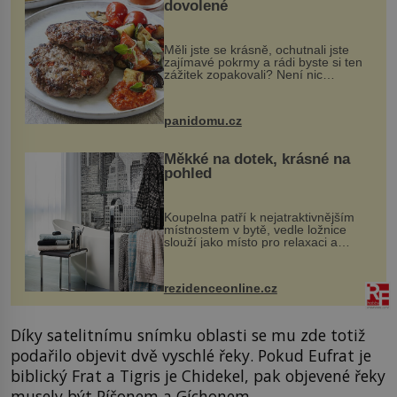
dovolené
Měli jste se krásně, ochutnali jste
zajímavé pokrmy a rádi byste si ten
zážitek zopakovali? Není nic
snazšího. Pljeskavica (10 porcí)
Možná jste ji ochutnali na dovolené v
bývalé Jugoslávii, lze ji vi...
panidomu.cz
Měkké na dotek, krásné na
pohled
Koupelna patří k nejatraktivnějším
místnostem v bytě, vedle ložnice
slouží jako místo pro relaxaci a
odpočinek. Koupelnový textil –
ručníky, osušky a koberečky –
mohou jako mávnutím kouzelného
rezidenceonline.cz
proutku...
Díky satelitnímu snímku oblasti se mu zde totiž
podařilo objevit dvě vyschlé řeky. Pokud Eufrat je
biblický Frat a Tigris je Chidekel, pak objevené řeky
musely být Píšonem a Gíchonem.