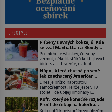
LIFESTYLE
Příběhy slavných koktejlů: Kde
se vzal Manhattan a Bloody
Mary?
Promíchejte whiskey, červený
vermut, několik střiků koktejlových
bitters a led, sceďte, ozdobte
koktejlovou třešinkou a tadá…
Nápoj, která chutná po seně.
Manhattan je tu! A pokud to má být
Jak znechucený Američan
skutečně on, dejte si pozor, ať
vymyslel brčko
Dnes je brčko naprostou
místo klasické americké rye
samozřejmostí. Jenže ještě v 19.
whiskey či klidně bourbonu
století lidé upíjejí limonády i
nepoužijete skotskou whisku. Co
koktejly dutými stébly žita nebo
se stane? Inu, koktejl bude stále
Kufr, který se konečně rozjede.
žitné slámy. Fungují sice dobře,
skvělý, ale už to nebude
Proč lidé čekají na kolečka
mají ale jednu nepříjemnou
Manhattan ale […]
téměř pět tisíc let?
Kolo patří k nejstarším vynálezům