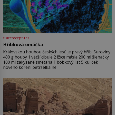
tisicereceptu.cz
Hříbková omáčka
Královskou houbou českých lesů je pravý hřib. Suroviny
400 g houby 1 větší cibule 2 lžíce másla 200 ml šlehačky
100 ml zakysané smetana 1 bobkový list 5 kuliček
nového koření petrželka ne