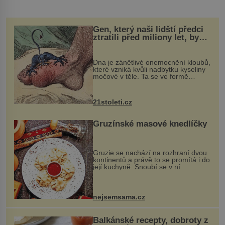
Gen, který naši lidští předci
ztratili před miliony let, by
mohl pomoci s léčbou
„nemoci králů“
Dna je zánětlivé onemocnění kloubů,
které vzniká kvůli nadbytku kyseliny
močové v těle. Ta se ve formě
krystalků ukládá v blízkosti kloubů,
nejčastěji přitom postihuje palce na
nohou, a způsobuje bole...
21stoleti.cz
Gruzínské masové knedlíčky
Gruzie se nachází na rozhraní dvou
kontinentů a právě to se promítá i do
její kuchyně. Snoubí se v ní
evropské a asijské chutě a díky tomu
vznikají rozmanité a chuťově bohaté
pokrmy, které rozhodně st...
nejsemsama.cz
Balkánské recepty, dobroty z