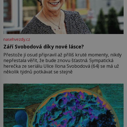
nasehvezdy.cz
Září Svobodová díky nové lásce?
Přestože jí osud připravil až příliš kruté momenty, nikdy
nepřestala věřit, že bude znovu šťastná. Sympatická
herečka ze seriálu Ulice Ilona Svobodová (64) se má už
několik týdnů potkávat se stejně