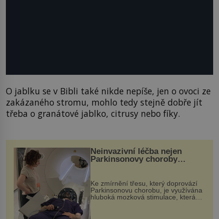
O jablku se v Bibli také nikde nepíše, jen o ovoci ze
zakázaného stromu, mohlo tedy stejně dobře jít
třeba o granátové jablko, citrusy nebo fíky.
Neinvazivní léčba nejen
Parkinsonovy choroby
pomocí ultrazvukové
„helmy“
Ke zmírnění třesu, který doprovází
Parkinsonovu chorobu, je využívána
hluboká mozková stimulace, která
však vyžaduje vysoce invazivní
zákrok. Ultrazvuk zase není vhodný
k dostatečně přesnému zacílení ...