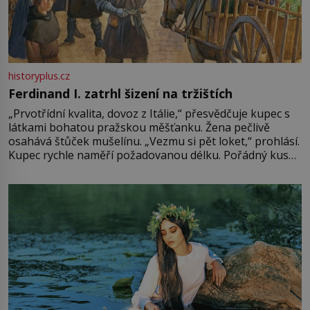
historyplus.cz
Ferdinand I. zatrhl šizení na tržištích
„Prvotřídní kvalita, dovoz z Itálie,“ přesvědčuje kupec s
látkami bohatou pražskou měšťanku. Žena pečlivě
osahává štůček mušelínu. „Vezmu si pět loket,“ prohlásí.
Kupec rychle naměří požadovanou délku. Pořádný kus
mu přitom zůstane za prsty… „Na šaty ho bude málo,
milostpaní. Stačí jenom na sukni,“ zhodnotí švadlena
množství růžového mušelínu. „Ošidili vás, podívejte.“
Vezme do ruky dřevěnou