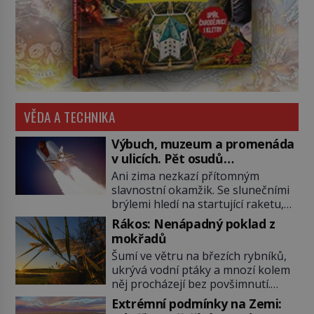
VĚDA A TECHNIKA
Výbuch, muzeum a promenáda
v ulicích. Pět osudů
nejslavnějších raketoplánů
Ani zima nezkazí přítomným
slavnostní okamžik. Se slunečními
brýlemi hledí na startující raketu,
která má do vesmíru vynést kromě
Rákos: Nenápadný poklad z
posádky také obyčejnou učitelku.
mokřadů
Po několika sekundách všem
Šumí ve větru na březích rybníků,
ztuhnou úsměvy, stroj totiž
ukrývá vodní ptáky a mnozí kolem
exploduje. Jejich konstrukce není
něj procházejí bez povšimnutí.
z levného kraje, daňové poplatníky
Přesto právě rákos pomáhal stavět
stojí miliardy dolarů. Na druhou
Extrémní podmínky na Zemi:
domy, vyrábět lodě, zapisovat první