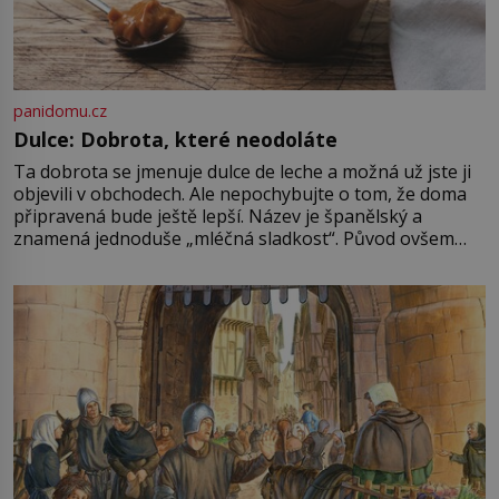
panidomu.cz
Dulce: Dobrota, které neodoláte
Ta dobrota se jmenuje dulce de leche a možná už jste ji
objevili v obchodech. Ale nepochybujte o tom, že doma
připravená bude ještě lepší. Název je španělský a
znamená jednoduše „mléčná sladkost“. Původ ovšem
není úplně jednoznačný, o autorství této receptury se
pře hned několik latinskoamerických zemí a k tomu
Francie, kde se traduje,