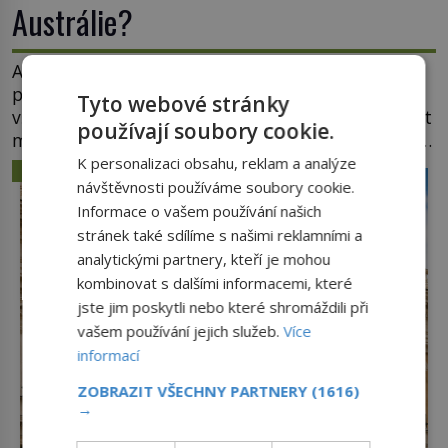
Austrálie?
Australský kontinent začali Evropané objevovat a
prozkoumávat až v polovině 17. století. Existuje
Tyto webové stránky
však možnost, že by se o tento vzdálený kontinent
používají soubory cookie.
mohly zajímat již evropské starověké civilizace, a
to o 15 století dříve? Již od starověku kartografové
K personalizaci obsahu, reklam a analýze
ZÁHADY A TAJEMSTVÍ
zakreslovali do map záhadný kontinent Terra
návštěvnosti používáme soubory cookie.
Australis – Jižní zemi. Proč? Do jisté míry to byl
Informace o vašem používání našich
smysl pro […]
stránek také sdílíme s našimi reklamními a
analytickými partnery, kteří je mohou
kombinovat s dalšími informacemi, které
jste jim poskytli nebo které shromáždili při
vašem používání jejich služeb.
Více
informací
ZOBRAZIT VŠECHNY PARTNERY
(1616)
→