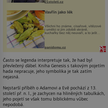
21stoleti.cz
Vavřín jako lék
Všichni ho známe, císařové, vítězové
i umělci si jím zdobili skráně,
kuchařky bez něj neuvaří, a to ještě
nevíte, že bobkový list může výrazně
zmírnit některé naše neduhy.
Obsahuje v malém množství ně...
panidomu.cz
Často se legenda interpretuje tak, že had byl
převlečený ďábel. Kniha Genesis s takovým pojetím
hada nepracuje, jeho symbolika je tak zatím
nejasná.
Nejstarší příběh o Adamovi a Evě pochází z 13.
století př. n. l., je zachycen na hliněných tabulkách,
jeho pojetí se však tomu biblickému vůbec
nepodobá.