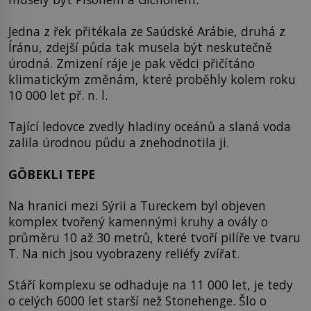
Jedna z řek přitékala ze Saúdské Arábie, druhá z
Íránu, zdejší půda tak musela být neskutečně
úrodná. Zmizení ráje je pak vědci přičítáno
klimatickým změnám, které proběhly kolem roku
10 000 let př. n. l.
Tající ledovce zvedly hladiny oceánů a slaná voda
zalila úrodnou půdu a znehodnotila ji.
GÖBEKLI TEPE
Na hranici mezi Sýrii a Tureckem byl objeven
komplex tvořený kamennými kruhy a ovály o
průměru 10 až 30 metrů, které tvoří pilíře ve tvaru
T. Na nich jsou vyobrazeny reliéfy zvířat.
Stáří komplexu se odhaduje na 11 000 let, je tedy
o celých 6000 let starší než Stonehenge. Šlo o