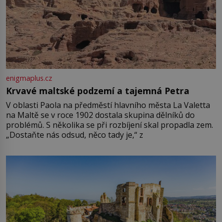
enigmaplus.cz
Krvavé maltské podzemí a tajemná Petra
V oblasti Paola na předměstí hlavního města La Valetta
na Maltě se v roce 1902 dostala skupina dělníků do
problémů. S několika se při rozbíjení skal propadla zem.
„Dostaňte nás odsud, něco tady je,“ z