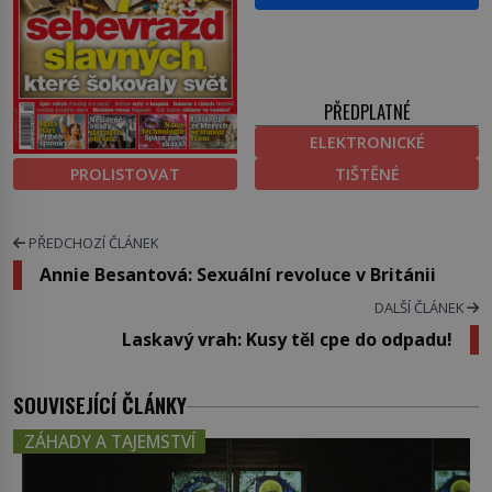
PŘEDPLATNÉ
ELEKTRONICKÉ
PROLISTOVAT
TIŠTĚNÉ
PŘEDCHOZÍ ČLÁNEK
Annie Besantová: Sexuální revoluce v Británii
DALŠÍ ČLÁNEK
Laskavý vrah: Kusy těl cpe do odpadu!
SOUVISEJÍCÍ ČLÁNKY
ZÁHADY A TAJEMSTVÍ