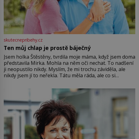
skutecnepribehy.cz
Ten můj chlap je prostě báječný
Jsem holka Štěstěny, tvrdila moje máma, když jsem doma
představila Mirka. Mohla na něm oči nechat. To nadšení
ji neopustilo nikdy. Myslím, že mi trochu záviděla, ale
nikdy jsem jí to neřekla. Tátu měla ráda, ale co si
pamatuji, tak jsme s Mirkem byli zamilovaní mnohem víc.
Jsme spolu moc rádi Tehdy byla jiná doba, když