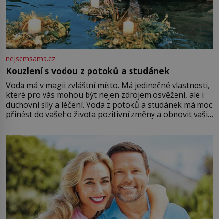
nejsemsama.cz
Kouzlení s vodou z potoků a studánek
Voda má v magii zvláštní místo. Má jedinečné vlastnosti,
které pro vás mohou být nejen zdrojem osvěžení, ale i
duchovní síly a léčení. Voda z potoků a studánek má moc
přinést do vašeho života pozitivní změny a obnovit vaši
energii. Využitím těchto přírodních zdrojů v magii
můžete obohatit své rituály a přinést do svého života
větší harmonii a klid. Je důležité