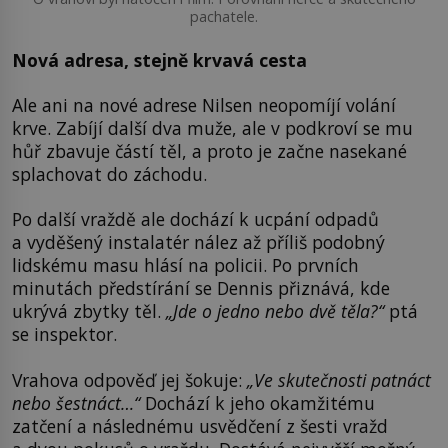
pachatele.
Nová adresa, stejně krvavá cesta
Ale ani na nové adrese Nilsen neopomíjí volání
krve. Zabíjí další dva muže, ale v podkroví se mu
hůř zbavuje částí těl, a proto je začne nasekané
splachovat do záchodu.
Po další vraždě ale dochází k ucpání odpadů
a vyděšený instalatér nález až příliš podobný
lidskému masu hlásí na policii. Po prvních
minutách předstírání se Dennis přiznává, kde
ukrývá zbytky těl.
„Jde o jedno nebo dvě těla?“
ptá
se inspektor.
Vrahova odpověď jej šokuje:
„Ve skutečnosti patnáct
nebo šestnáct…“
Dochází k jeho okamžitému
zatčení a následnému usvědčení z šesti vražd