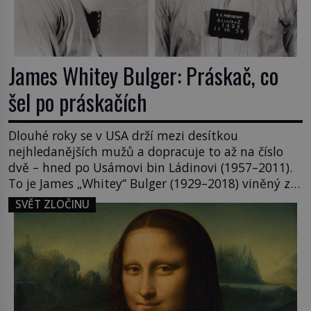
James Whitey Bulger: Práskač, co
šel po práskačích
Dlouhé roky se v USA drží mezi desítkou
nejhledanějších mužů a dopracuje to až na číslo
dvě – hned po Usámovi bin Ládinovi (1957–2011).
To je James „Whitey“ Bulger (1929–2018) viněný ze
spoluúčasti na 19 vraždách, vydírání a lichvy. A
SVĚT ZLOČINU
samozřejmě, krom toho je ještě drogový dealer,
který neváhá odstranit z cesty všechny práskače,
zatímco […]