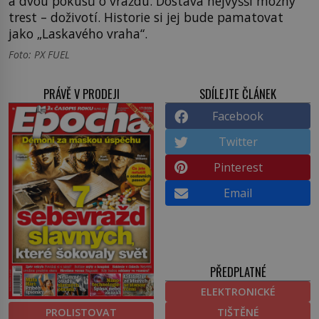
a dvou pokusů o vraždu. Dostává nejvyšší možný
trest – doživotí. Historie si jej bude pamatovat
jako „Laskavého vraha“.
Foto: PX FUEL
PRÁVĚ V PRODEJI
SDÍLEJTE ČLÁNEK
Facebook
Twitter
Pinterest
Email
PŘEDPLATNÉ
ELEKTRONICKÉ
PROLISTOVAT
TIŠTĚNÉ