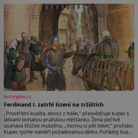
pře hned několik latinskoamerických zemí a k tomu
Francie, kde se traduje,
historyplus.cz
Ferdinand I. zatrhl šizení na tržištích
„Prvotřídní kvalita, dovoz z Itálie,“ přesvědčuje kupec s
látkami bohatou pražskou měšťanku. Žena pečlivě
osahává štůček mušelínu. „Vezmu si pět loket,“ prohlásí.
Kupec rychle naměří požadovanou délku. Pořádný kus
mu přitom zůstane za prsty… „Na šaty ho bude málo,