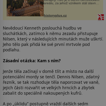
areálu, za jehož vznikem stál slavný
český architekt Josef Hlávka. Ten si
na něm dal mimořádně záležet. Jeho
stavební plány by při ...
historyplus.cz
Nevědoucí Kenneth poslouchá hudbu ve
sluchátkách, zatímco k němu zezadu přistupuje
Nilsen, který v následujících minutách muže uškrtí.
Jeho tělo pak přidá ke své první mrtvole pod
podlahu.
Zásadní otázka: Kam s ním?
Jenže těla začínají v domě tlít a místo na další
potenciální mordy se tenčí. Dennis Nilsen, zdatný
řezník, se tak rozhoduje těla naporcovat ve vaně,
jejich části rozvařit ve velkých hrncích a zbytek
zabalit do speciálně nakoupených kufrů.
A po „úklidu“ postupně vraždí dalších sedm