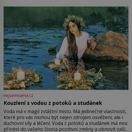
milostpaní. Stačí jenom na sukni,“ zhodnotí švadlena
množství růžového mušelínu. „Ošidili vás, podívejte.“
Vezme do ruky dřevěnou
nejsemsama.cz
Kouzlení s vodou z potoků a studánek
Voda má v magii zvláštní místo. Má jedinečné vlastnosti,
které pro vás mohou být nejen zdrojem osvěžení, ale i
duchovní síly a léčení. Voda z potoků a studánek má moc
přinést do vašeho života pozitivní změny a obnovit vaši