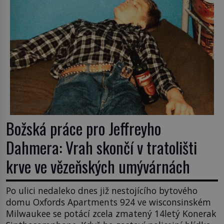
Božská práce pro Jeffreyho
Dahmera: Vrah skončí v tratolišti
krve ve vězeňských umývárnách
Po ulici nedaleko dnes již nestojícího bytového
domu Oxfords Apartments 924 ve wisconsinském
Milwaukee se potácí zcela zmatený 14letý Konerak