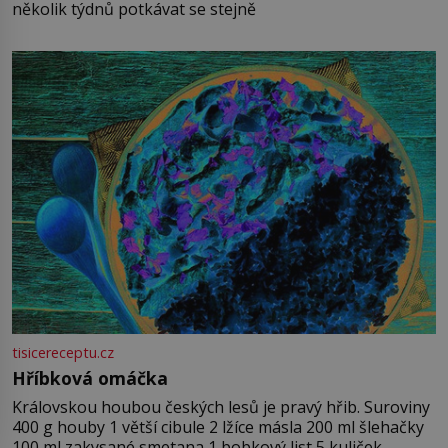
několik týdnů potkávat se stejně
tisicereceptu.cz
Hříbková omáčka
Královskou houbou českých lesů je pravý hřib. Suroviny
400 g houby 1 větší cibule 2 lžíce másla 200 ml šlehačky
100 ml zakysané smetana 1 bobkový list 5 kuliček