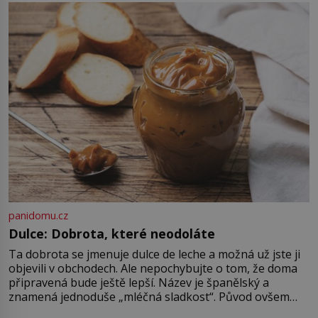
můžete. A nejspíš mu i bude
chutnat, ovšem měl by ji mít jen
jako občasný pamlsek. […]
panidomu.cz
Dulce: Dobrota, které neodoláte
Ta dobrota se jmenuje dulce de leche a možná už jste ji
objevili v obchodech. Ale nepochybujte o tom, že doma
připravená bude ještě lepší. Název je španělský a
znamená jednoduše „mléčná sladkost“. Původ ovšem
není úplně jednoznačný, o autorství této receptury se