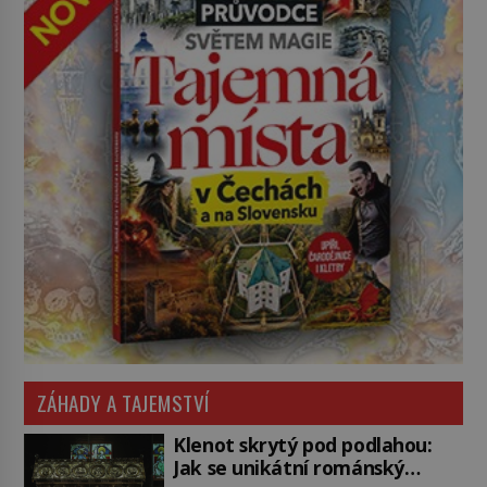
ZÁHADY A TAJEMSTVÍ
Klenot skrytý pod podlahou:
Jak se unikátní románský