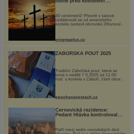
těsně před kostelem!
Ochránila ho boží síla?
30 centimetrů! Přesně v takové
vzdálenosti se od amerického
kostela zastavil obrovský 20tunový
balvan, který se v květnu 2014
nečekaně odtrhl od nedaleké skály
při její demolici. Podle místních stojí
enigmaplus.cz
...
ZÁBOŘSKÁ POUŤ 2025
Tradiční Zábořská pouť, která se
koná v neděli 7.9.2025 od 11:00
hod. u kostela v Záboří, části obce
Kly u Mělníka. V programu naleznete
komentovanou prohlídku kostela,
dobovou hudbu, řemesla, atrakce...
epochanacestach.cz
Černovická rezidence:
Pedant Hlávka kontroloval
každou cihlu
Patří mezi sedm novodobých divů
Ukrajiny. Řeč je o obřím černovickém