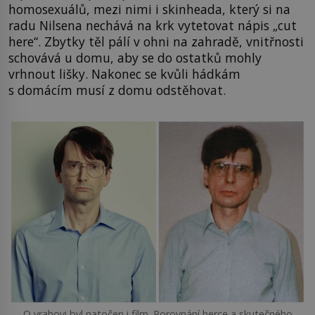
homosexuálů, mezi nimi i skinheada, který si na
radu Nilsena nechává na krk vytetovat nápis „cut
here“. Zbytky těl pálí v ohni na zahradě, vnitřnosti
schovává u domu, aby se do ostatků mohly
vrhnout lišky. Nakonec se kvůli hádkám
s domácím musí z domu odstěhovat.
O vrahovi byl natočen i film. Porovnání herce a skutečného