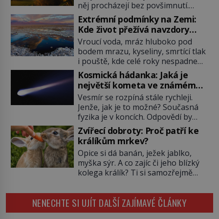
něj procházejí bez povšimnutí.
Přesto právě rákos pomáhal stavět
Extrémní podmínky na Zemi:
domy, vyrábět lodě, zapisovat první
Kde život přežívá navzdory
texty a inspiroval řadu pověstí.
všemu
Vroucí voda, mráz hluboko pod
Tato skromná, ale užitečná
bodem mrazu, kyseliny, smrtící tlak
rostlina provází člověka už tisíce
i pouště, kde celé roky nespadne
let. Většina lidí vnímá rákos jen jako
jediná kapka deště. Na první
obyčejnou kulisu letního koupání.
Kosmická hádanka: Jaká je
pohled místa, kde nemůže
Stačí se však podívat […]
největší kometa ve známém
existovat vůbec nic. Přesto právě
vesmíru?
Vesmír se rozpíná stále rychleji.
tady vědci objevují organismy,
Jenže, jak je to možné? Současná
které posouvají hranice života.
fyzika je v koncích. Odpovědí by
Každý nový nález mění naše
mohla být hypotetická temná
představy o tom, co všechno
Zvířecí dobroty: Proč patří ke
energie. Právě na tu se zaměří
dokáže příroda a napovídá, kde
králíkům mrkev?
pozornost dvojice zkušených
bychom jednou […]
Opice si dá banán, ježek jablko,
astronomů. Namísto ní ale objeví
myška sýr. A co zajíc či jeho blízký
něco mnohem hmatatelnějšího.
kolega králík? Ti si samozřejmě
Naprosto rekordní kometu!
pochutnají na mrkvi! Proč jsou
Astronomové Pedro Bernardinelli a
podobné představy o potravě
Gary Bernstein mravenčí prací
NENECHTE SI UJÍT DALŠÍ ZAJÍMAVÉ ČLÁNKY
zvířat často spíš mýty? Pokud máte
zkoumají archivní snímky v rámci
doma králíka, mrkev mu dát
Průzkumu temné energie […]