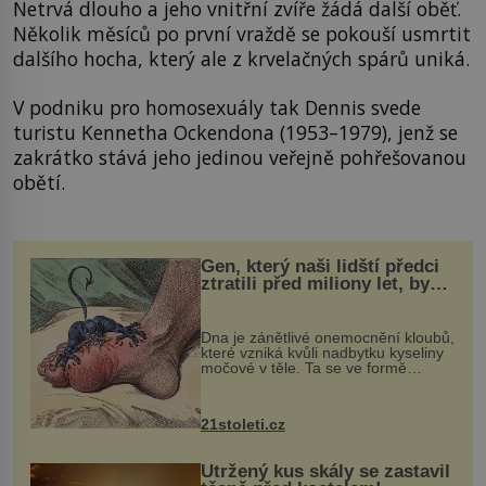
Netrvá dlouho a jeho vnitřní zvíře žádá další oběť.
Několik měsíců po první vraždě se pokouší usmrtit
dalšího hocha, který ale z krvelačných spárů uniká.
V podniku pro homosexuály tak Dennis svede
turistu Kennetha Ockendona (1953–1979), jenž se
zakrátko stává jeho jedinou veřejně pohřešovanou
obětí.
Gen, který naši lidští předci
ztratili před miliony let, by
mohl pomoci s léčbou
„nemoci králů“
Dna je zánětlivé onemocnění kloubů,
které vzniká kvůli nadbytku kyseliny
močové v těle. Ta se ve formě
krystalků ukládá v blízkosti kloubů,
nejčastěji přitom postihuje palce na
nohou, a způsobuje bole...
21stoleti.cz
Utržený kus skály se zastavil