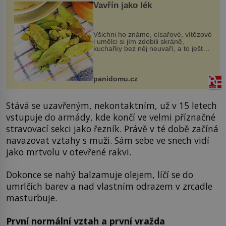
Vavřín jako lék
Všichni ho známe, císařové, vítězové
i umělci si jím zdobili skráně,
kuchařky bez něj neuvaří, a to ještě
nevíte, že bobkový list může výrazně
zmírnit některé naše neduhy.
Obsahuje v malém množství ně...
panidomu.cz
Stává se uzavřeným, nekontaktním, už v 15 letech
vstupuje do armády, kde končí ve velmi příznačné
stravovací sekci jako řezník. Právě v té době začíná
navazovat vztahy s muži. Sám sebe ve snech vidí
jako mrtvolu v otevřené rakvi.
Dokonce se nahý balzamuje olejem, líčí se do
umrlčích barev a nad vlastním odrazem v zrcadle
masturbuje.
První normální vztah a první vražda