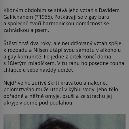
Klidným obdobím se stává jeho vztah s Davidem
Gallichanem (*1935). Potkávají se v gay baru
a společně tvoří harmonickou domácnost se
zahrádkou a psem.
Štěstí trvá dva roky, ale neudržovaný vztah spěje
k rozpadu a Nilsen utápí svou samotu v alkoholu
a gay komunitě. Po jedné z pitek končí doma
s 18letým mladíčkem. V tu ránu ho posedne touha
chlapce u sebe navždy udržet.
Nejdříve ho zuřivě škrtí kravatou a nakonec
polomrtvého muže utopí v kýblu vody. Jeho tělo
obřadně a něžně omyje, osuší a ze strachu jej
ukryje v domě pod podlahou.