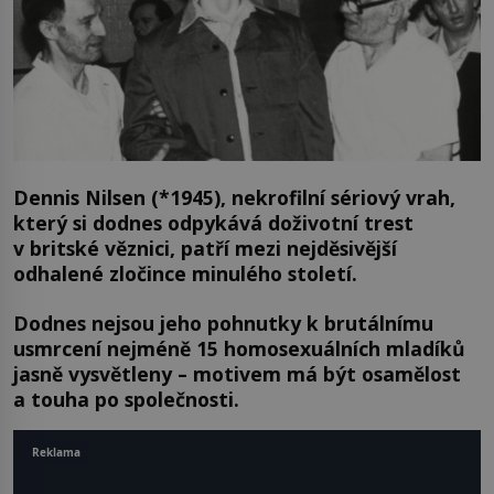
Dennis Nilsen (*1945), nekrofilní sériový vrah,
který si dodnes odpykává doživotní trest
v britské věznici, patří mezi nejděsivější
odhalené zločince minulého století.
Dodnes nejsou jeho pohnutky k brutálnímu
usmrcení nejméně 15 homosexuálních mladíků
jasně vysvětleny – motivem má být osamělost
a touha po společnosti.
Reklama