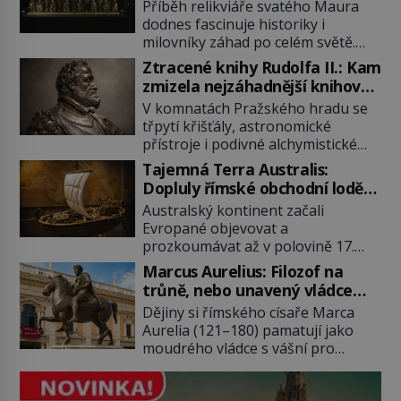
poklad dostal do zapadlého
Příběh relikviáře svatého Maura
Bečova?
dodnes fascinuje historiky i
milovníky záhad po celém světě.
Tato románská zlatnická památka
Ztracené knihy Rudolfa II.: Kam
ze 13. století je po českých
zmizela nejzáhadnější knihovna
korunovačních klenotech druhým
Evropy?
V komnatách Pražského hradu se
nejcennějším movitým majetkem v
třpytí křišťály, astronomické
České republice. Přestože byl
přístroje i podivné alchymistické
klenot v roce 1985 po dramatickém
rukopisy. Císař Rudolf II.
pátrání kriminalistů úspěšně
Tajemná Terra Australis:
shromažďuje vše, co souvisí s
nalezen, jeho minulost stále
Dopluly římské obchodní lodě
tajemstvím přírody, hvězd i
obestírá hustá mlha. Otázky, jak
až do Austrálie?
Australský kontinent začali
lidského poznání. Jenže po jeho
přesně se tato […]
Evropané objevovat a
smrti se jeho slavné sbírky začínají
prozkoumávat až v polovině 17.
rozpadat a část z nich mizí navždy.
století. Existuje však možnost, že
Kdo odnesl nejvzácnější knihy? A
Marcus Aurelius: Filozof na
by se o tento vzdálený kontinent
existují ještě někde zapomenuté
trůně, nebo unavený vládce
mohly zajímat již evropské
rukopisy, které nikdo […]
závislý na opiu?
Dějiny si římského císaře Marca
starověké civilizace, a to o 15
Aurelia (121–180) pamatují jako
století dříve? Již od starověku
moudrého vládce s vášní pro
kartografové zakreslovali do map
filozofii, byť musíme tuto moudrost
záhadný kontinent Terra Australis
vnímat v kontextu jeho postavení i
– Jižní zemi. Proč? Do jisté míry to