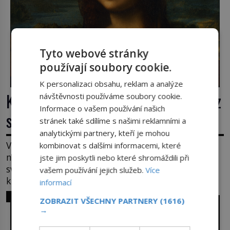
Tyto webové stránky
používají soubory cookie.
K personalizaci obsahu, reklam a analýze
Krádež Mony Lisy: Nejslavnější obraz
návštěvnosti používáme soubory cookie.
Informace o vašem používání našich
světa zůstane dva roky nezvěstný
stránek také sdílíme s našimi reklamními a
analytickými partnery, kteří je mohou
V pondělí 21. srpna 1911 visí v pařížském Louvru
kombinovat s dalšími informacemi, které
na zdi prázdné háky. Obraz, který dnes zná celý
jste jim poskytli nebo které shromáždili při
svět, je pryč. Zpočátku si nikdo nemyslí, že jde o
vašem používání jejich služeb.
Více
krádež. Zaměstnanci jsou přesvědčeni, že Mona
informací
Lisa je jen v restaurátorské dílně nebo u fotografa.
SVĚT ZLOČINU
ZOBRAZIT VŠECHNY PARTNERY
(1616)
Když se ukáže pravda, propukne jeden z největších
→
honů na zloděje v […]