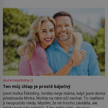
energii. Využitím těchto přírodních zdrojů v magii
můžete obohatit své rituály a přinést do svého života
větší harmonii a klid. Je důležité
skutecnepribehy.cz
Ten můj chlap je prostě báječný
Jsem holka Štěstěny, tvrdila moje máma, když jsem doma
představila Mirka. Mohla na něm oči nechat. To nadšení
ji neopustilo nikdy. Myslím, že mi trochu záviděla, ale
nikdy jsem jí to neřekla. Tátu měla ráda, ale co si