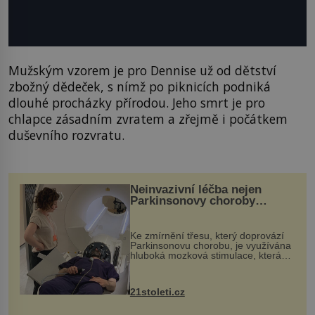
Mužským vzorem je pro Dennise už od dětství
zbožný dědeček, s nímž po piknicích podniká
dlouhé procházky přírodou. Jeho smrt je pro
chlapce zásadním zvratem a zřejmě i počátkem
duševního rozvratu.
Neinvazivní léčba nejen
Parkinsonovy choroby
pomocí ultrazvukové
„helmy“
Ke zmírnění třesu, který doprovází
Parkinsonovu chorobu, je využívána
hluboká mozková stimulace, která
však vyžaduje vysoce invazivní
zákrok. Ultrazvuk zase není vhodný
k dostatečně přesnému zacílení ...
21stoleti.cz