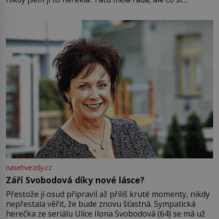
pamatuji, tak jsme s Mirkem byli zamilovaní mnohem víc.
Jsme spolu moc rádi Tehdy byla jiná doba, když
nasehvezdy.cz
Září Svobodová díky nové lásce?
Přestože jí osud připravil až příliš kruté momenty, nikdy
nepřestala věřit, že bude znovu šťastná. Sympatická
herečka ze seriálu Ulice Ilona Svobodová (64) se má už