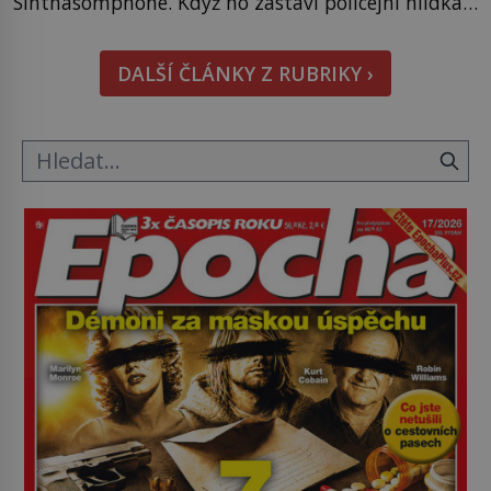
Sinthasomphone. Když ho zastaví policejní hlídka,
ochable jí nadiktuje adresu „jeho kamaráda“.
Strážníci ho dopraví zpět do udaného bytu. Oním
DALŠÍ ČLÁNKY Z RUBRIKY ›
„kamarádem“ je ovšem jeden z nejslavnějších
vrahů, Jeffrey Dahmer (1960–1994). Je 27. května
1991. […]