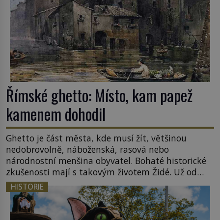
Římské ghetto: Místo, kam papež
kamenem dohodil
Ghetto je část města, kde musí žít, většinou
nedobrovolně, náboženská, rasová nebo
národnostní menšina obyvatel. Bohaté historické
zkušenosti mají s takovým životem Židé. Už od
středověku jsou totiž v každou chvíli nuceni v
HISTORIE
nějakém žít. Mezi ty nejslavnější patří i římské
ghetto založené v roce 1555. Pokud jde o vztah
k Židům, nemá se Řím čím chlubit. […]