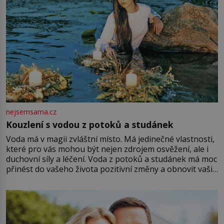
nejsemsama.cz
Kouzlení s vodou z potoků a studánek
Voda má v magii zvláštní místo. Má jedinečné vlastnosti,
které pro vás mohou být nejen zdrojem osvěžení, ale i
duchovní síly a léčení. Voda z potoků a studánek má moc
přinést do vašeho života pozitivní změny a obnovit vaši
energii. Využitím těchto přírodních zdrojů v magii
můžete obohatit své rituály a přinést do svého života
větší harmonii a klid. Je důležité