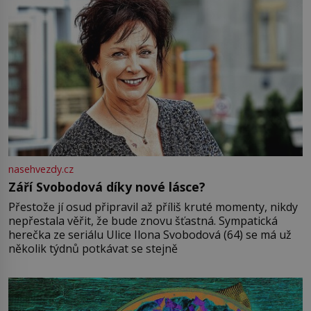
nasehvezdy.cz
Září Svobodová díky nové lásce?
Přestože jí osud připravil až příliš kruté momenty, nikdy
nepřestala věřit, že bude znovu šťastná. Sympatická
herečka ze seriálu Ulice Ilona Svobodová (64) se má už
několik týdnů potkávat se stejně