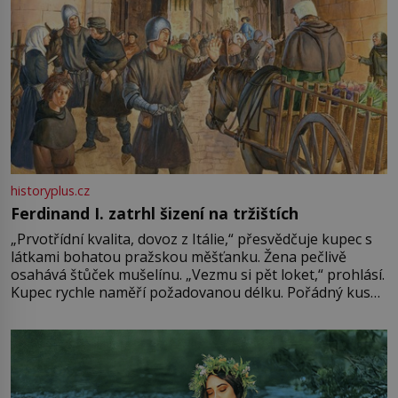
historyplus.cz
Ferdinand I. zatrhl šizení na tržištích
„Prvotřídní kvalita, dovoz z Itálie,“ přesvědčuje kupec s
látkami bohatou pražskou měšťanku. Žena pečlivě
osahává štůček mušelínu. „Vezmu si pět loket,“ prohlásí.
Kupec rychle naměří požadovanou délku. Pořádný kus
mu přitom zůstane za prsty… „Na šaty ho bude málo,
milostpaní. Stačí jenom na sukni,“ zhodnotí švadlena
množství růžového mušelínu. „Ošidili vás, podívejte.“
Vezme do ruky dřevěnou