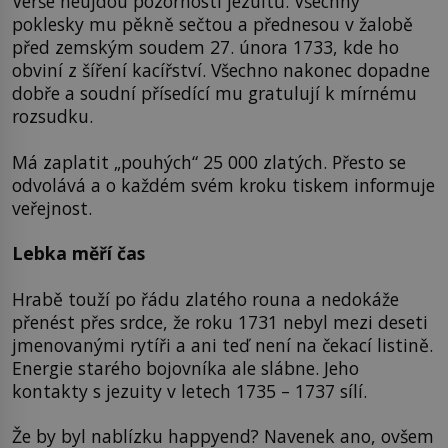
Verše neujdou pozornosti jezuitů. Všechny
poklesky mu pěkně sečtou a přednesou v žalobě
před zemským soudem 27. února 1733, kde ho
obviní z šíření kacířství. Všechno nakonec dopadne
dobře a soudní přísedící mu gratulují k mírnému
rozsudku.
Má zaplatit „pouhých“ 25 000 zlatých. Přesto se
odvolává a o každém svém kroku tiskem informuje
veřejnost.
Lebka měří čas
Hrabě touží po řádu zlatého rouna a nedokáže
přenést přes srdce, že roku 1731 nebyl mezi deseti
jmenovanými rytíři a ani teď není na čekací listině.
Energie starého bojovníka ale slábne. Jeho
kontakty s jezuity v letech 1735 – 1737 sílí.
Že by byl nablízku happyend? Navenek ano, ovšem