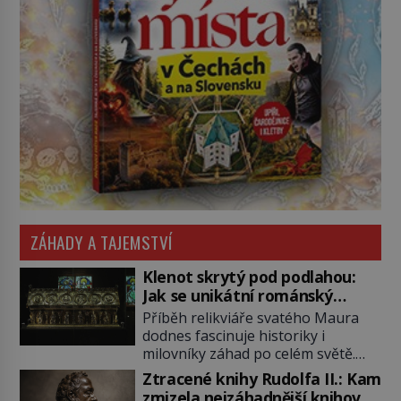
ZÁHADY A TAJEMSTVÍ
Klenot skrytý pod podlahou:
Jak se unikátní románský
poklad dostal do zapadlého
Příběh relikviáře svatého Maura
Bečova?
dodnes fascinuje historiky i
milovníky záhad po celém světě.
Tato románská zlatnická památka
Ztracené knihy Rudolfa II.: Kam
ze 13. století je po českých
zmizela nejzáhadnější knihovna