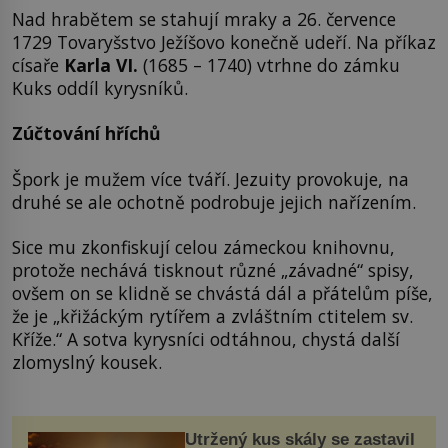
Nad hrabětem se stahují mraky a 26. července
1729 Tovaryšstvo Ježíšovo konečně udeří. Na příkaz
císaře
Karla VI.
(1685 – 1740) vtrhne do zámku
Kuks oddíl kyrysníků.
Zúčtování hříchů
Špork je mužem více tváří. Jezuity provokuje, na
druhé se ale ochotně podrobuje jejich nařízením.
Sice mu zkonfiskují celou zámeckou knihovnu,
protože nechává tisknout různé „závadné“ spisy,
ovšem on se klidně se chvástá dál a přátelům píše,
že je „křižáckým rytířem a zvláštním ctitelem sv.
Kříže.“ A sotva kyrysníci odtáhnou, chystá další
zlomyslný kousek.
Utržený kus skály se zastavil