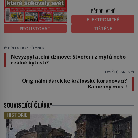
PŘEDPLATNÉ
ELEKTRONICKÉ
PROLISTOVAT
TIŠTĚNÉ
PŘEDCHOZÍ ČLÁNEK
Nevyzpytatelní džinové: Stvoření z mýtů nebo
reálné bytosti?
DALŠÍ ČLÁNEK
Originální dárek ke královské korunovaci?
Kamenný most!
SOUVISEJÍCÍ ČLÁNKY
HISTORIE