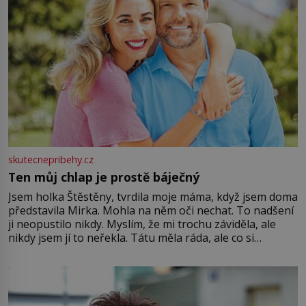
skutecnepribehy.cz
Ten můj chlap je prostě báječný
Jsem holka Štěstěny, tvrdila moje máma, když jsem doma
představila Mirka. Mohla na něm oči nechat. To nadšení
ji neopustilo nikdy. Myslím, že mi trochu záviděla, ale
nikdy jsem jí to neřekla. Tátu měla ráda, ale co si
pamatuji, tak jsme s Mirkem byli zamilovaní mnohem víc.
Jsme spolu moc rádi Tehdy byla jiná doba, když