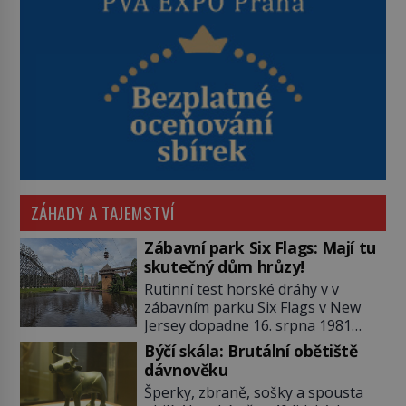
ZÁHADY A TAJEMSTVÍ
Zábavní park Six Flags: Mají tu
skutečný dům hrůzy!
Rutinní test horské dráhy v v
zábavním parku Six Flags v New
Jersey dopadne 16. srpna 1981
katastrofou. 20letý technik Scott
Býčí skála: Brutální obětiště
Tyler se zřítí na zem! Zranění jsou
dávnověku
neslučitelná se životem. „Nepoužil
Šperky, zbraně, sošky a spousta
bezpečnostní zábranu,“ osvětlí