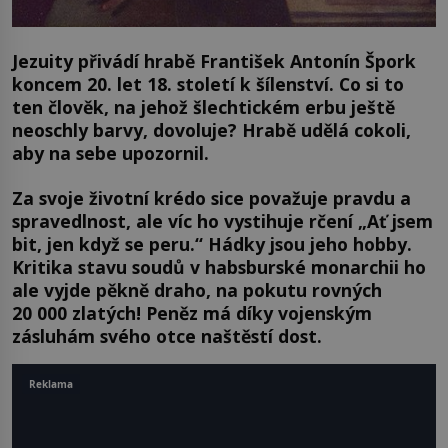
Jezuity přivádí hrabě František Antonín Špork
koncem 20. let 18. století k šílenství. Co si to
ten člověk, na jehož šlechtickém erbu ještě
neoschly barvy, dovoluje? Hrabě udělá cokoli,
aby na sebe upozornil.
Za svoje životní krédo sice považuje pravdu a
spravedlnost, ale víc ho vystihuje rčení „Ať jsem
bit, jen když se peru.“ Hádky jsou jeho hobby.
Kritika stavu soudů v habsburské monarchii ho
ale vyjde pěkně draho, na pokutu rovných
20 000 zlatých! Peněz má díky vojenským
zásluhám svého otce naštěstí dost.
Reklama