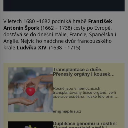
V letech 1680 –1682 podniká hrabě
František
Antonín Špork
(1662 – 1738) cesty po Evropě,
dostává se do dnešní Itálie, Francie, Španělska i
Anglie. Nejvíc ho nadchne dvůr francouzského
krále
Ludvíka XIV.
(1638 – 1715).
Transplantace a duše.
Přenesly orgány i kousek
osobnosti dárce?
Ročně jsou v nemocnicích
transplantovány tisíce orgánů. Je-li
operace úspěšná, lidské tělo přijme
darovaný orgán za své a pacient
může vést plnohodnotný život. Ale co
když při transplantaci nepřijímám...
enigmaplus.cz
Duplikace genomu u rostlin: