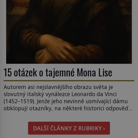
15 otázek o tajemné Mona Lise
Autorem asi nejslavnějšího obrazu světa je
slovutný italský vynálezce Leonardo da Vinci
(1452–1519). Jenže jeho nevinně usmívající dámu
obklopují otazníky, na některé historici odpověď
objeví, jiné zůstanou nezodpovězené. Kam si ji
pověsil Napoleon? Samotný císař Napoleon
DALŠÍ ČLÁNKY Z RUBRIKY ›
Bonaparte (1769–1821) má pro malbu slabost, a
tak si ji ještě jako první konzul přemístí do své