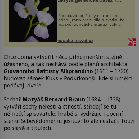
Skrytá genetická zátěž i
evoluční výhoda
Představte si, že by se rostlina
jednou ráno probudila a zjistila, že
má svůj genetický manuál celý
dvakrát. Přesně to se občas v
přírodě stane – a podle nového
výzkumu to může být pro druhy
epochalnisvet.cz
vstupenka...
Chce doma vytvořit něco přinejmenším stejně
úžasného, a tak nechává podle plánů architekta
Giovanniho Battisty Alliprandiho
(1665 – 1720)
budovat zámek Kuks v Podkrkonoší, kde si umělci
podávají dveře.
Sochař
Matyáš Bernard Braun
(1684 – 1738)
vytváří sochy neřestí a ctností, střídají se tu
němečtí spisovatelé, hrabě si vydržuje i operní
scénu! Sebevědomému ješitovi to ale nestačí. Touží
po slávě a titulech.