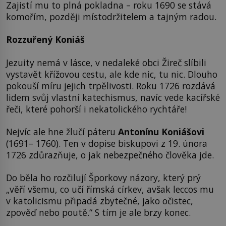
Zajistí mu to plná pokladna – roku 1690 se stává
komořím, později místodržitelem a tajným radou.
Rozzuřený Koniáš
Jezuity nemá v lásce, v nedaleké obci Žireč slíbili
vystavět křížovou cestu, ale kde nic, tu nic. Dlouho
pokouší míru jejich trpělivosti. Roku 1726 rozdává
lidem svůj vlastní katechismus, navíc vede kacířské
řeči, které pohorší i nekatolického rychtáře!
Nejvíc ale hne žlučí páteru
Antonínu Koniášovi
(1691– 1760). Ten v dopise biskupovi z 19. února
1726 zdůrazňuje, o jak nebezpečného člověka jde.
Do běla ho rozčilují Šporkovy názory, který prý
„věří všemu, co učí římská církev, avšak leccos mu
v katolicismu připadá zbytečné, jako očistec,
zpověď nebo poutě.“ S tím je ale brzy konec.