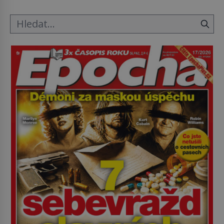
ložnice v Tuilerisjkém […]