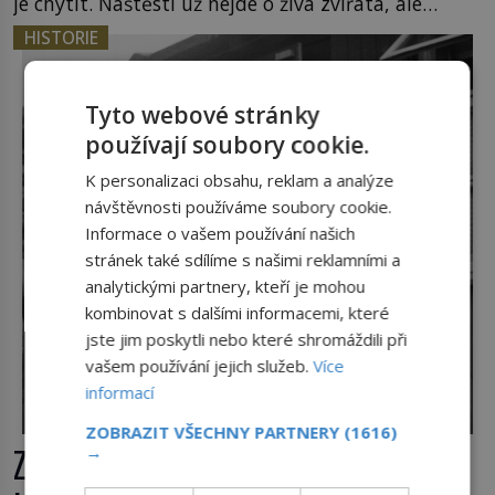
je chytit. Naštěstí už nejde o živá zvířata, ale
jenom o plyšové suvenýry. Kdysi to ale bylo jinak.
HISTORIE
Tato veselá podívaná připomíná jeden z
nejpodivnějších a zároveň nejkrutějších zvyků […]
Tyto webové stránky
používají soubory cookie.
K personalizaci obsahu, reklam a analýze
návštěvnosti používáme soubory cookie.
Informace o vašem používání našich
stránek také sdílíme s našimi reklamními a
analytickými partnery, kteří je mohou
kombinovat s dalšími informacemi, které
jste jim poskytli nebo které shromáždili při
vašem používání jejich služeb.
Více
informací
ZOBRAZIT VŠECHNY PARTNERY
(1616)
Zlo v sukni. Tři nejhorší bachařky z
→