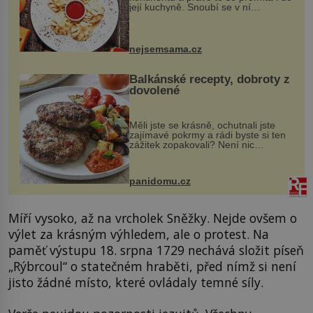
její kuchyně. Snoubí se v ní
evropské a asijské chutě a díky tomu
vznikají rozmanité a chuťově bohaté
pokrmy, které rozhodně st...
nejsemsama.cz
Balkánské recepty, dobroty z
dovolené
Měli jste se krásně, ochutnali jste
zajímavé pokrmy a rádi byste si ten
zážitek zopakovali? Není nic
snazšího. Pljeskavica (10 porcí)
Možná jste ji ochutnali na dovolené v
bývalé Jugoslávii, lze ji vi...
panidomu.cz
Míří vysoko, až na vrcholek Sněžky. Nejde ovšem o
výlet za krásným výhledem, ale o protest. Na
paměť výstupu 18. srpna 1729 nechává složit píseň
„Rýbrcoul“ o statečném hraběti, před nímž si není
jisto žádné místo, které ovládaly temné síly.