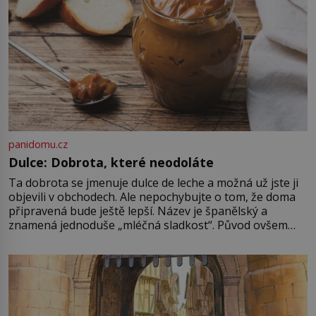
panidomu.cz
Dulce: Dobrota, které neodoláte
Ta dobrota se jmenuje dulce de leche a možná už jste ji
objevili v obchodech. Ale nepochybujte o tom, že doma
připravená bude ještě lepší. Název je španělský a
znamená jednoduše „mléčná sladkost“. Původ ovšem
není úplně jednoznačný, o autorství této receptury se
pře hned několik latinskoamerických zemí a k tomu
Francie, kde se traduje,