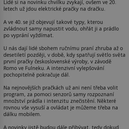
Lidé si na novinku chvilku zvykají, ovšem ve 20.
letech už jdou elektrické pračky na dračku.
A ve 40. se již objevují takové typy, kterou
zvládnout samy napustit vodu, ohřát ji a prádlo
po vyprání vyždímat.
U nás dají lidé sbohem ručnímu praní zhruba až o
desetiletí později, v době, kdy spatřují světlo světa
první pračky československé výroby, v závodě
Romo ve Fulneku. A intenzivní vylepšování
pochopitelně pokračuje dál.
Na nejnovějších pračkách už ani není třeba volit
program, za pomoci senzorů samy rozpoznaní
množství prádla i intenzitu znečistění. Některé
rovnou vše vysuší a ovládat je můžeme třeba na
dálku mobilem.
A novinky jistě budou dále přibývat, tedy dokud