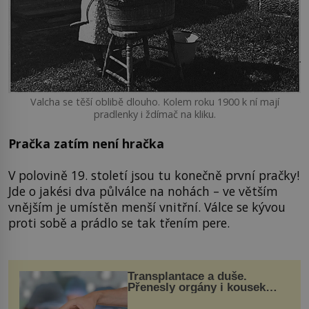
Valcha se těší oblibě dlouho. Kolem roku 1900 k ní mají
pradlenky i ždímač na kliku.
Pračka zatím není hračka
V polovině 19. století jsou tu konečně první pračky!
Jde o jakési dva půlválce na nohách – ve větším
vnějším je umístěn menší vnitřní. Válce se kývou
proti sobě a prádlo se tak třením pere.
Transplantace a duše.
Přenesly orgány i kousek
osobnosti dárce?