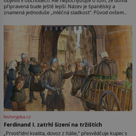
objevili v obchodech. Ale nepochybujte o tom, že doma
připravená bude ještě lepší. Název je španělský a
znamená jednoduše „mléčná sladkost“. Původ ovšem
není úplně jednoznačný, o autorství této receptury se
pře hned několik latinskoamerických zemí a k tomu
Francie, kde se traduje,
historyplus.cz
Ferdinand I. zatrhl šizení na tržištích
„Prvotřídní kvalita, dovoz z Itálie,“ přesvědčuje kupec s