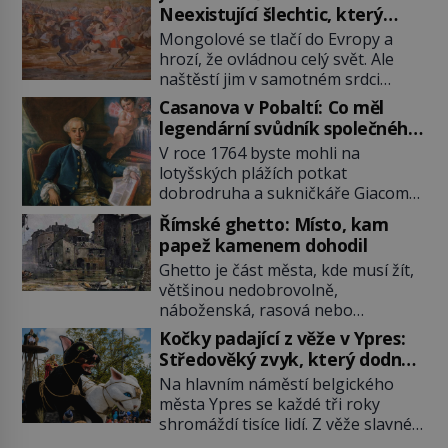
Neexistující šlechtic, který
z Moravy vyžene Mongoly
Mongolové se tlačí do Evropy a
hrozí, že ovládnou celý svět. Ale
naštěstí jim v samotném srdci
Evropy stojí v cestě malé, ale silné
Casanova v Pobaltí: Co měl
království, které dokáže
legendární svůdník společného
dobyvatelské hordy zastavit. Co
se svobodnými zednáři?
V roce 1764 byste mohli na
nedokáže žádná z asijských říší, co
lotyšských plážích potkat
nedokážou Němci – to dokáže
dobrodruha a sukničkáře Giacoma
český král. Nebo že by ne?
Casanovu. Jeho cesta k Baltskému
Mongolové od roku 1223 postupují
Římské ghetto: Místo, kam
moři však nebyla turistickým
podél Kaspického a Azovského
papež kamenem dohodil
výletem, ale ryze pracovní cestou
moře, […]
Ghetto je část města, kde musí žít,
se zištnými úmysly. Jaký cíl
většinou nedobrovolně,
Casanova sledoval, když se
náboženská, rasová nebo
například procházel uličkami
národnostní menšina obyvatel.
lotyšské Rigy? Casanova v Pobaltí
Kočky padající z věže v Ypres:
Bohaté historické zkušenosti mají s
kontaktoval tamní zednářské lóže.
Středověký zvyk, který dodnes
takovým životem Židé. Už od
Nebyl v této oblasti žádným
budí rozpaky
Na hlavním náměstí belgického
středověku jsou totiž v každou
nováčkem, protože do zednářské
města Ypres se každé tři roky
chvíli nuceni v nějakém žít. Mezi ty
[…]
shromáždí tisíce lidí. Z věže slavné
nejslavnější patří i římské ghetto
tržnice létají do davu kočky, diváci