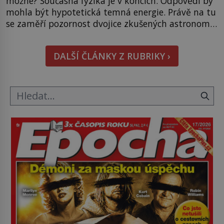
možné? Současná fyzika je v koncích. Odpovědí by
mohla být hypotetická temná energie. Právě na tu
se zaměří pozornost dvojice zkušených astronomů.
Namísto ní ale objeví něco mnohem
hmatatelnějšího. Naprosto rekordní kometu!
DALŠÍ ČLÁNKY Z RUBRIKY ›
Astronomové Pedro Bernardinelli a Gary Bernstein
mravenčí prací zkoumají archivní snímky v rámci
Průzkumu temné energie […]