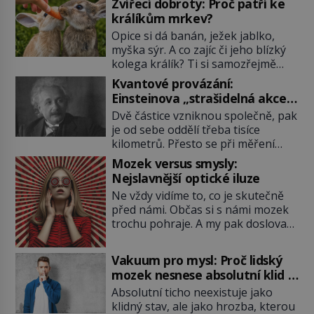
Zvířecí dobroty: Proč patří ke
králíkům mrkev?
Opice si dá banán, ježek jablko,
myška sýr. A co zajíc či jeho blízký
kolega králík? Ti si samozřejmě
pochutnají na mrkvi! Proč jsou
Kvantové provázání:
podobné představy o potravě
Einsteinova „strašidelná akce
zvířat často spíš mýty? Pokud máte
na dálku“ dál mate i fascinuje
Dvě částice vzniknou společně, pak
doma králíka, mrkev mu dát
vědce
je od sebe oddělí třeba tisíce
můžete. A nejspíš mu i bude
kilometrů. Přesto se při měření
chutnat, ovšem měl by ji mít jen
chovají, jako by mezi nimi
jako občasný pamlsek. […]
Mozek versus smysly:
existovalo neviditelné pouto. Albert
Nejslavnější optické iluze
Einstein tomu s jistou dávkou
Ne vždy vidíme to, co je skutečně
ironie říká „strašidelná akce na
před námi. Občas si s námi mozek
dálku“ a dlouhá desetiletí věří, že
trochu pohraje. A my pak doslova
musí existovat jednodušší
nevěříme vlastním očím! Jak
vysvětlení. Moderní experimenty
vznikají ty nejpodivnější optické
však ukazují, že kvantový svět
Vakuum pro mysl: Proč lidský
iluze? Soustřeď se na to hlavní!
funguje jinak, než […]
mozek nesnese absolutní klid a
TROXLERŮV EFEKT Náš mozek
začne si vymýšlet horory
Absolutní ticho neexistuje jako
zvládne zpracovat hodně informací.
klidný stav, ale jako hrozba, kterou
Všechny na světě ale nikoliv, musí