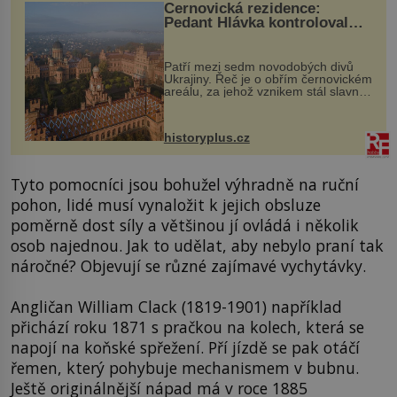
Černovická rezidence:
Pedant Hlávka kontroloval
každou cihlu
Patří mezi sedm novodobých divů
Ukrajiny. Řeč je o obřím černovickém
areálu, za jehož vznikem stál slavný
český architekt Josef Hlávka. Ten si
na něm dal mimořádně záležet. Jeho
stavební plány by při ...
historyplus.cz
Tyto pomocníci jsou bohužel výhradně na ruční
pohon, lidé musí vynaložit k jejich obsluze
poměrně dost síly a většinou jí ovládá i několik
osob najednou. Jak to udělat, aby nebylo praní tak
náročné? Objevují se různé zajímavé vychytávky.
Angličan William Clack (1819-1901) například
přichází roku 1871 s pračkou na kolech, která se
napojí na koňské spřežení. Pří jízdě se pak otáčí
řemen, který pohybuje mechanismem v bubnu.
Ještě originálnější nápad má v roce 1885