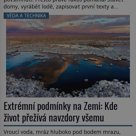
domy, vyrábět lodě, zapisovat první texty a
inspiroval řadu pověstí. Tato skromná, ale
VĚDA A TECHNIKA
užitečná rostlina provází člověka už tisíce let.
Většina lidí vnímá rákos jen jako obyčejnou kulisu
letního koupání. Stačí se však podívat […]
Extrémní podmínky na Zemi: Kde
život přežívá navzdory všemu
Vroucí voda, mráz hluboko pod bodem mrazu,