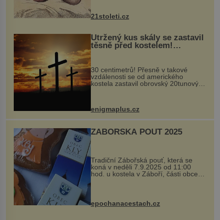
nejčastěji přitom postihuje palce na
nohou, a způsobuje bole...
21stoleti.cz
Utržený kus skály se zastavil
těsně před kostelem!
Ochránila ho boží síla?
30 centimetrů! Přesně v takové
vzdálenosti se od amerického
kostela zastavil obrovský 20tunový
balvan, který se v květnu 2014
nečekaně odtrhl od nedaleké skály
při její demolici. Podle místních stojí
enigmaplus.cz
...
ZÁBOŘSKÁ POUŤ 2025
Tradiční Zábořská pouť, která se
koná v neděli 7.9.2025 od 11:00
hod. u kostela v Záboří, části obce
Kly u Mělníka. V programu naleznete
komentovanou prohlídku kostela,
dobovou hudbu, řemesla, atrakce...
epochanacestach.cz