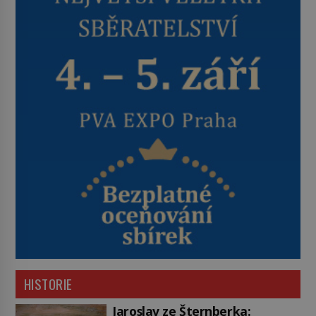
HISTORIE
Jaroslav ze Šternberka: