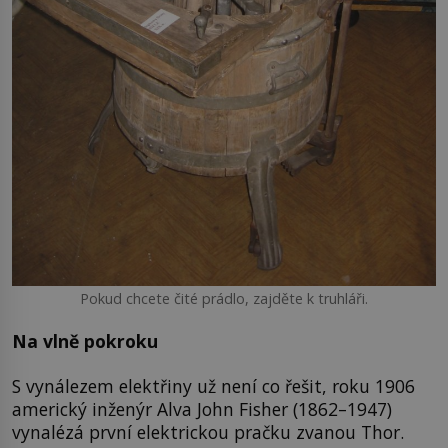
Pokud chcete čité prádlo, zajděte k truhláři.
Na vlně pokroku
S vynálezem elektřiny už není co řešit, roku 1906
americký inženýr Alva John Fisher (1862–1947)
vynalézá první elektrickou pračku zvanou Thor.