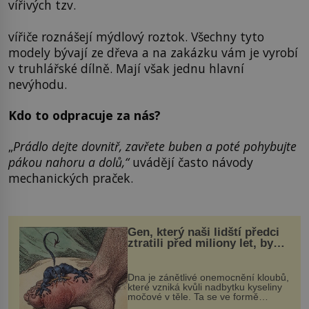
vířivých tzv.
vířiče roznášejí mýdlový roztok. Všechny tyto
modely bývají ze dřeva a na zakázku vám je vyrobí
v truhlářské dílně. Mají však jednu hlavní
nevýhodu.
Kdo to odpracuje za nás?
„
Prádlo dejte dovnitř, zavřete buben a poté pohybujte
pákou nahoru a dolů,“
uvádějí často návody
mechanických praček.
Gen, který naši lidští předci
ztratili před miliony let, by
mohl pomoci s léčbou
„nemoci králů“
Dna je zánětlivé onemocnění kloubů,
které vzniká kvůli nadbytku kyseliny
močové v těle. Ta se ve formě
krystalků ukládá v blízkosti kloubů,