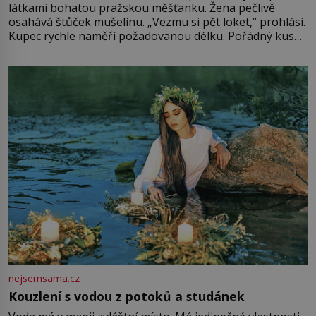
látkami bohatou pražskou měšťanku. Žena pečlivě
osahává štůček mušelínu. „Vezmu si pět loket,“ prohlásí.
Kupec rychle naměří požadovanou délku. Pořádný kus
mu přitom zůstane za prsty… „Na šaty ho bude málo,
milostpaní. Stačí jenom na sukni,“ zhodnotí švadlena
množství růžového mušelínu. „Ošidili vás, podívejte.“
Vezme do ruky dřevěnou
nejsemsama.cz
Kouzlení s vodou z potoků a studánek