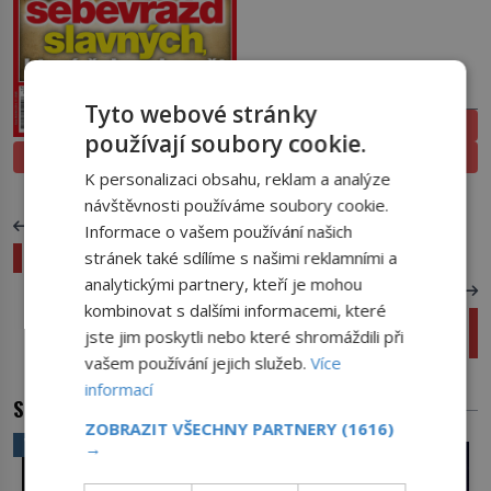
PŘEDPLATNÉ
Tyto webové stránky
ELEKTRONICKÉ
používají soubory cookie.
PROLISTOVAT
TIŠTĚNÉ
K personalizaci obsahu, reklam a analýze
návštěvnosti používáme soubory cookie.
PŘEDCHOZÍ ČLÁNEK
Informace o vašem používání našich
Kde hledat nejfotogeničtější mosty světa?
stránek také sdílíme s našimi reklamními a
analytickými partnery, kteří je mohou
DALŠÍ ČLÁNEK
kombinovat s dalšími informacemi, které
V boji o hrad Američané a wehrmacht spojili síly
jste jim poskytli nebo které shromáždili při
proti SS
vašem používání jejich služeb.
Více
informací
SOUVISEJÍCÍ ČLÁNKY
ZOBRAZIT VŠECHNY PARTNERY
(1616)
VĚDA A TECHNIKA
→