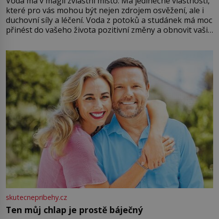
Voda má v magii zvláštní místo. Má jedinečné vlastnosti,
které pro vás mohou být nejen zdrojem osvěžení, ale i
duchovní síly a léčení. Voda z potoků a studánek má moc
přinést do vašeho života pozitivní změny a obnovit vaši
energii. Využitím těchto přírodních zdrojů v magii
můžete obohatit své rituály a přinést do svého života
větší harmonii a klid. Je důležité
skutecnepribehy.cz
Ten můj chlap je prostě báječný