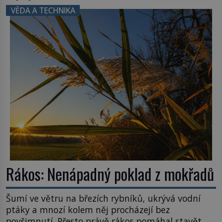
ztuhnou úsměvy, stroj totiž exploduje. Jejich
VĚDA A TECHNIKA
konstrukce není z levného kraje, daňové
poplatníky stojí miliardy dolarů. Na druhou stranu
zvládnou jen představitelné věci. Na malé kousky
Název: Columbia První […]
Rákos: Nenápadný poklad z mokřadů
Šumí ve větru na březích rybníků, ukrývá vodní
ptáky a mnozí kolem něj procházejí bez
povšimnutí. Přesto právě rákos pomáhal stavět