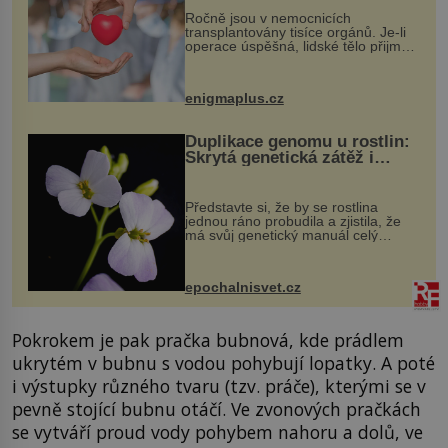
Ročně jsou v nemocnicích
transplantovány tisíce orgánů. Je-li
operace úspěšná, lidské tělo přijme
darovaný orgán za své a pacient
může vést plnohodnotný život. Ale co
když při transplantaci nepřijímám...
enigmaplus.cz
Duplikace genomu u rostlin:
Skrytá genetická zátěž i
evoluční výhoda
Představte si, že by se rostlina
jednou ráno probudila a zjistila, že
má svůj genetický manuál celý
dvakrát. Přesně to se občas v
přírodě stane – a podle nového
výzkumu to může být pro druhy
epochalnisvet.cz
vstupenka...
Pokrokem je pak pračka bubnová, kde prádlem
ukrytém v bubnu s vodou pohybují lopatky. A poté
i výstupky různého tvaru (tzv. práče), kterými se v
pevně stojící bubnu otáčí. Ve zvonových pračkách
se vytváří proud vody pohybem nahoru a dolů, ve