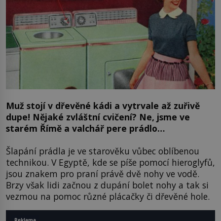
Muž stojí v dřevěné kádi a vytrvale až zuřivě
dupe! Nějaké zvláštní cvičení? Ne, jsme ve
starém Římě a valchář pere prádlo…
Šlapání prádla je ve starověku vůbec oblíbenou
technikou. V Egyptě, kde se píše pomocí hieroglyfů,
jsou znakem pro praní právě dvě nohy ve vodě.
Brzy však lidi začnou z dupání bolet nohy a tak si
vezmou na pomoc různé plácačky či dřevěné hole.
Reklama