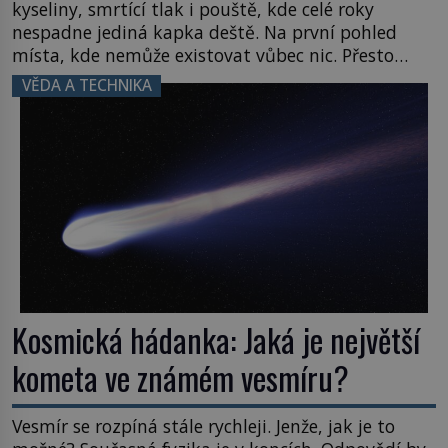
kyseliny, smrtící tlak i pouště, kde celé roky
nespadne jediná kapka deště. Na první pohled
místa, kde nemůže existovat vůbec nic. Přesto
právě tady vědci objevují organismy, které
VĚDA A TECHNIKA
posouvají hranice života. Každý nový nález mění
naše představy o tom, co všechno dokáže příroda a
napovídá, kde bychom jednou […]
Kosmická hádanka: Jaká je největší
kometa ve známém vesmíru?
Vesmír se rozpíná stále rychleji. Jenže, jak je to