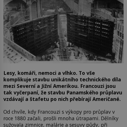
Lesy, komáři, nemoci a vlhko. To vše
komplikuje stavbu unikátního technického díla
mezi Severní a Jižní Amerikou. Francouzi jsou
tak vyčerpaní, že stavbu Panamského průplavu
vzdávají a štafetu po nich přebírají Američané.
Od chvíle, kdy Francouzi s výkopy pro průplav v
roce 1880 začali, prošli mnoha útrapami. Dělníky
sužovala zimnice, malárie a sesuvy půdy, při