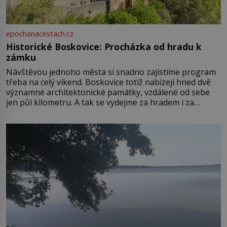
epochanacestach.cz
Historické Boskovice: Procházka od hradu k
zámku
Návštěvou jednoho města si snadno zajistíme program
třeba na celý víkend. Boskovice totiž nabízejí hned dvě
významné architektonické památky, vzdálené od sebe
jen půl kilometru. A tak se vydejme za hradem i za
zámkem do krásné jihomoravské krajiny. Trhová osada
Boskovice na okraji Drahanské vrchoviny vznikla někdy
ve13. století, a už v roce 1313 kronikáři zaznamenali