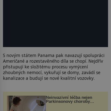
S novým státem Panama pak navazují spolupráci
Američané a rozestavěného díla se chopí. Nejdřív
přistupují ke složitému procesu vymýcení
zhoubných nemocí, vykuřují se domy, zavádí se
kanalizace a budují se nové kvalitní vozovky.
Neinvazivní léčba nejen
Parkinsonovy choroby
pomocí ultrazvukové
„helmy“