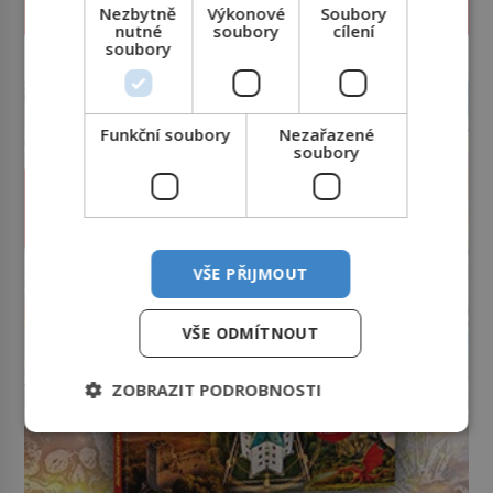
PROLISTOVAT ČASOPIS
Nezbytně
Výkonové
Soubory
nutné
soubory
cílení
soubory
reklama
Funkční soubory
Nezařazené
soubory
VŠE PŘIJMOUT
VŠE ODMÍTNOUT
ZOBRAZIT PODROBNOSTI