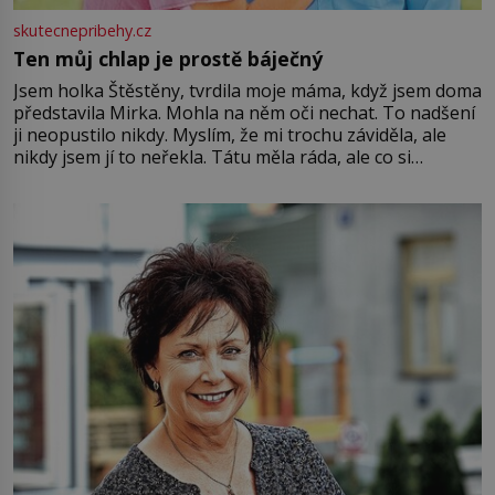
skutecnepribehy.cz
Ten můj chlap je prostě báječný
Jsem holka Štěstěny, tvrdila moje máma, když jsem doma
představila Mirka. Mohla na něm oči nechat. To nadšení
ji neopustilo nikdy. Myslím, že mi trochu záviděla, ale
nikdy jsem jí to neřekla. Tátu měla ráda, ale co si
pamatuji, tak jsme s Mirkem byli zamilovaní mnohem víc.
Jsme spolu moc rádi Tehdy byla jiná doba, když