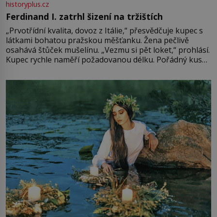
historyplus.cz
Ferdinand I. zatrhl šizení na tržištích
„Prvotřídní kvalita, dovoz z Itálie,“ přesvědčuje kupec s
látkami bohatou pražskou měšťanku. Žena pečlivě
osahává štůček mušelínu. „Vezmu si pět loket,“ prohlásí.
Kupec rychle naměří požadovanou délku. Pořádný kus
mu přitom zůstane za prsty… „Na šaty ho bude málo,
milostpaní. Stačí jenom na sukni,“ zhodnotí švadlena
množství růžového mušelínu. „Ošidili vás, podívejte.“
Vezme do ruky dřevěnou