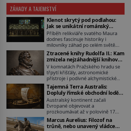
ZÁHADY A TAJEMSTVÍ
Klenot skrytý pod podlahou:
Jak se unikátní románský
poklad dostal do zapadlého
Příběh relikviáře svatého Maura
Bečova?
dodnes fascinuje historiky i
milovníky záhad po celém světě.
Tato románská zlatnická památka
Ztracené knihy Rudolfa II.: Kam
ze 13. století je po českých
zmizela nejzáhadnější knihovna
korunovačních klenotech druhým
Evropy?
V komnatách Pražského hradu se
nejcennějším movitým majetkem v
třpytí křišťály, astronomické
České republice. Přestože byl
přístroje i podivné alchymistické
klenot v roce 1985 po dramatickém
rukopisy. Císař Rudolf II.
pátrání kriminalistů úspěšně
Tajemná Terra Australis:
shromažďuje vše, co souvisí s
nalezen, jeho minulost stále
Dopluly římské obchodní lodě
tajemstvím přírody, hvězd i
obestírá hustá mlha. Otázky, jak
až do Austrálie?
Australský kontinent začali
lidského poznání. Jenže po jeho
přesně se tato […]
Evropané objevovat a
smrti se jeho slavné sbírky začínají
prozkoumávat až v polovině 17.
rozpadat a část z nich mizí navždy.
století. Existuje však možnost, že
Kdo odnesl nejvzácnější knihy? A
Marcus Aurelius: Filozof na
by se o tento vzdálený kontinent
existují ještě někde zapomenuté
trůně, nebo unavený vládce
mohly zajímat již evropské
rukopisy, které nikdo […]