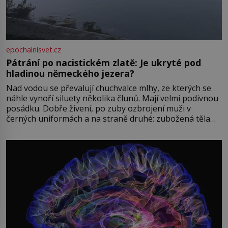
epochalnisvet.cz
Pátrání po nacistickém zlatě: Je ukryté pod
hladinou německého jezera?
Nad vodou se převalují chuchvalce mlhy, ze kterých se
náhle vynoří siluety několika člunů. Mají velmi podivnou
posádku. Dobře živení, po zuby ozbrojení muži v
černých uniformách a na straně druhé: zubožená těla
oblečená v chatrných vězeňských hadrech. Co tato
přízračná scéna znamená? Je jaro roku 1945, druhá
světová válka se chýlí ke konci. Jezero Stolpsee