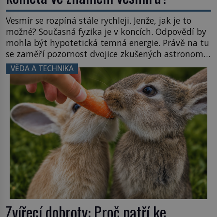
Vesmír se rozpíná stále rychleji. Jenže, jak je to
možné? Současná fyzika je v koncích. Odpovědí by
mohla být hypotetická temná energie. Právě na tu
se zaměří pozornost dvojice zkušených astronomů.
Namísto ní ale objeví něco mnohem
VĚDA A TECHNIKA
hmatatelnějšího. Naprosto rekordní kometu!
Astronomové Pedro Bernardinelli a Gary Bernstein
mravenčí prací zkoumají archivní snímky v rámci
Průzkumu temné energie […]
Zvířecí dobroty: Proč patří ke