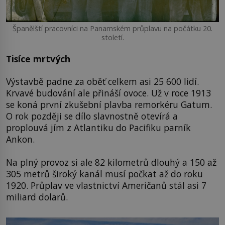
Španělští pracovníci na Panamském průplavu na počátku 20.
století.
Tisíce mrtvých
Výstavbě padne za oběť celkem asi 25 600 lidí.
Krvavé budování ale přináší ovoce. Už v roce 1913
se koná první zkušební plavba remorkéru Gatum.
O rok později se dílo slavnostně otevírá a
proplouvá jím z Atlantiku do Pacifiku parník
Ankon.
Na plný provoz si ale 82 kilometrů dlouhý a 150 až
305 metrů široký kanál musí počkat až do roku
1920. Průplav ve vlastnictví Američanů stál asi 7
miliard dolarů.