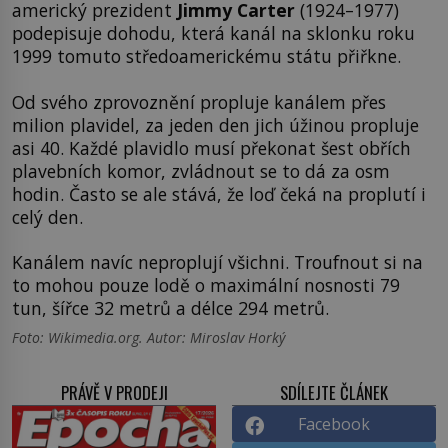
americký prezident
Jimmy Carter
(1924–1977)
podepisuje dohodu, která kanál na sklonku roku
1999 tomuto středoamerickému státu přiřkne.
Od svého zprovoznění propluje kanálem přes
milion plavidel, za jeden den jich úžinou propluje
asi 40. Každé plavidlo musí překonat šest obřích
plavebních komor, zvládnout se to dá za osm
hodin. Často se ale stává, že loď čeká na proplutí i
celý den.
Kanálem navíc neproplují všichni. Troufnout si na
to mohou pouze lodě o maximální nosnosti 79
tun, šířce 32 metrů a délce 294 metrů.
Foto: Wikimedia.org. Autor: Miroslav Horký
PRÁVĚ V PRODEJI
SDÍLEJTE ČLÁNEK
Facebook