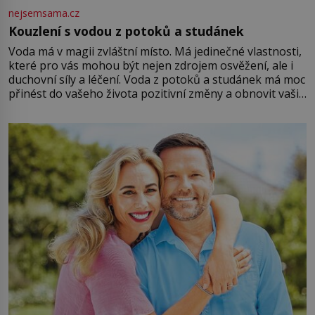
nejsemsama.cz
Kouzlení s vodou z potoků a studánek
Voda má v magii zvláštní místo. Má jedinečné vlastnosti,
které pro vás mohou být nejen zdrojem osvěžení, ale i
duchovní síly a léčení. Voda z potoků a studánek má moc
přinést do vašeho života pozitivní změny a obnovit vaši
energii. Využitím těchto přírodních zdrojů v magii
můžete obohatit své rituály a přinést do svého života
větší harmonii a klid. Je důležité