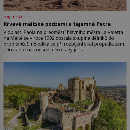
enigmaplus.cz
Krvavé maltské podzemí a tajemná Petra
V oblasti Paola na předměstí hlavního města La Valetta
na Maltě se v roce 1902 dostala skupina dělníků do
problémů. S několika se při rozbíjení skal propadla zem.
„Dostaňte nás odsud, něco tady je,“ z