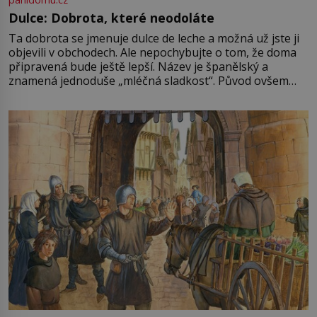
Dulce: Dobrota, které neodoláte
Ta dobrota se jmenuje dulce de leche a možná už jste ji
objevili v obchodech. Ale nepochybujte o tom, že doma
připravená bude ještě lepší. Název je španělský a
znamená jednoduše „mléčná sladkost“. Původ ovšem
není úplně jednoznačný, o autorství této receptury se
pře hned několik latinskoamerických zemí a k tomu
Francie, kde se traduje,