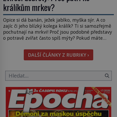
králíkům mrkev?
Opice si dá banán, ježek jablko, myška sýr. A co
zajíc či jeho blízký kolega králík? Ti si samozřejmě
pochutnají na mrkvi! Proč jsou podobné představy
o potravě zvířat často spíš mýty? Pokud máte
doma králíka, mrkev mu dát můžete. A nejspíš mu
i bude chutnat, ovšem měl by ji mít jen jako
DALŠÍ ČLÁNKY Z RUBRIKY ›
občasný pamlsek. […]