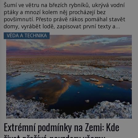
Šumí ve větru na březích rybníků, ukrývá vodní
ptáky a mnozí kolem něj procházejí bez
povšimnutí. Přesto právě rákos pomáhal stavět
domy, vyrábět lodě, zapisovat první texty a
inspiroval řadu pověstí. Tato skromná, ale
VĚDA A TECHNIKA
užitečná rostlina provází člověka už tisíce let.
Většina lidí vnímá rákos jen jako obyčejnou kulisu
letního koupání. Stačí se však podívat […]
Extrémní podmínky na Zemi: Kde