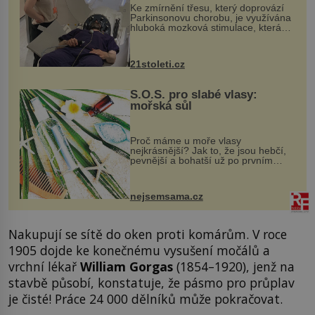
Ke zmírnění třesu, který doprovází
Parkinsonovu chorobu, je využívána
hluboká mozková stimulace, která
však vyžaduje vysoce invazivní
zákrok. Ultrazvuk zase není vhodný
k dostatečně přesnému zacílení ...
21stoleti.cz
S.O.S. pro slabé vlasy:
mořská sůl
Proč máme u moře vlasy
nejkrásnější? Jak to, že jsou hebčí,
pevnější a bohatší už po prvním
vykoupání? Protože sůl obsažená v
mořské vodě má blahodárný vliv.
Nejen na tělo a pokožku, ale i na
nejsemsama.cz
vlasy. ...
Nakupují se sítě do oken proti komárům. V roce
1905 dojde ke konečnému vysušení močálů a
vrchní lékař
William Gorgas
(1854–1920), jenž na
stavbě působí, konstatuje, že pásmo pro průplav
je čisté! Práce 24 000 dělníků může pokračovat.