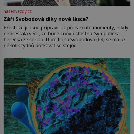
nasehvezdy.cz
Září Svobodová díky nové lásce?
Přestože jí osud připravil až příliš kruté momenty, nikdy
nepřestala věřit, že bude znovu šťastná. Sympatická
herečka ze seriálu Ulice Ilona Svobodová (64) se má už
několik týdnů potkávat se stejně