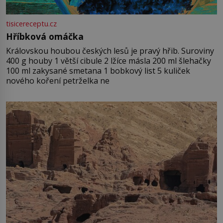
tisicereceptu.cz
Hříbková omáčka
Královskou houbou českých lesů je pravý hřib. Suroviny
400 g houby 1 větší cibule 2 lžíce másla 200 ml šlehačky
100 ml zakysané smetana 1 bobkový list 5 kuliček
nového koření petrželka ne