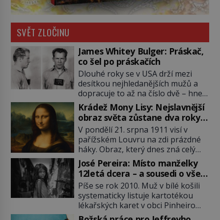
SVĚT ZLOČINU
James Whitey Bulger: Práskač,
co šel po práskačích
Dlouhé roky se v USA drží mezi
desítkou nejhledanějších mužů a
dopracuje to až na číslo dvě – hned
po Usámovi bin Ládinovi (1957–
Krádež Mony Lisy: Nejslavnější
2011). To je James „Whitey“ Bulger
obraz světa zůstane dva roky
(1929–2018) viněný ze spoluúčasti
nezvěstný
V pondělí 21. srpna 1911 visí v
na 19 vraždách, vydírání a lichvy. A
pařížském Louvru na zdi prázdné
samozřejmě, krom toho je ještě
háky. Obraz, který dnes zná celý
drogový dealer, který neváhá
svět, je pryč. Zpočátku si nikdo
odstranit z cesty všechny práskače,
José Pereira: Místo manželky
nemyslí, že jde o krádež.
zatímco […]
12letá dcera – a sousedi o všem
Zaměstnanci jsou přesvědčeni, že
vědí!
Píše se rok 2010. Muž v bílé košili
Mona Lisa je jen v restaurátorské
systematicky listuje kartotékou
dílně nebo u fotografa. Když se
lékařských karet v obci Pinheiro
ukáže pravda, propukne jeden z
ležící asi 20 kilometrů od farmy s
největších honů na zloděje v […]
Božská práce pro Jeffreyho