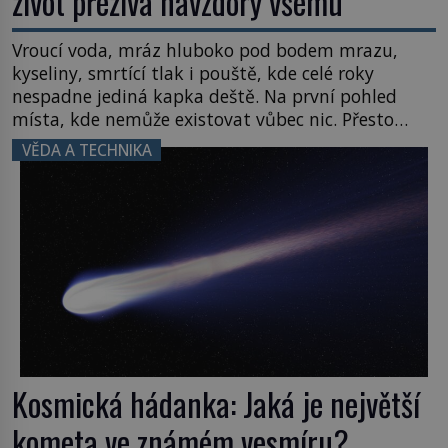
život přežívá navzdory všemu
Vroucí voda, mráz hluboko pod bodem mrazu,
kyseliny, smrtící tlak i pouště, kde celé roky
nespadne jediná kapka deště. Na první pohled
místa, kde nemůže existovat vůbec nic. Přesto
právě tady vědci objevují organismy, které
VĚDA A TECHNIKA
posouvají hranice života. Každý nový nález mění
naše představy o tom, co všechno dokáže příroda a
napovídá, kde bychom jednou […]
Kosmická hádanka: Jaká je největší
kometa ve známém vesmíru?