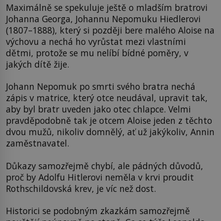
Maximálně se spekuluje ještě o mladším bratrovi
Johanna Georga, Johannu Nepomuku Hiedlerovi
(1807–1888), který si později bere malého Aloise na
výchovu a nechá ho vyrůstat mezi vlastními
dětmi, protože se mu nelíbí bídné poměry, v
jakých dítě žije.
Johann Nepomuk po smrti svého bratra nechá
zápis v matrice, který otce neudával, upravit tak,
aby byl bratr uveden jako otec chlapce. Velmi
pravděpodobně tak je otcem Aloise jeden z těchto
dvou mužů, nikoliv domnělý, ať už jakýkoliv, Annin
zaměstnavatel.
Důkazy samozřejmě chybí, ale pádných důvodů,
proč by Adolfu Hitlerovi neměla v krvi proudit
Rothschildovská krev, je víc než dost.
Historici se podobným zkazkám samozřejmě