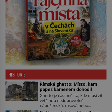
HISTORIE
Římské ghetto: Místo, kam
papež kamenem dohodil
Ghetto je část města, kde musí žít,
většinou nedobrovolně,
náboženská, rasová nebo
národnostní menšina obyvatel.