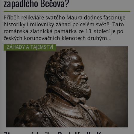
zapadlého Bečova?
Příběh relikviáře svatého Maura dodnes fascinuje
historiky i milovníky záhad po celém světě. Tato
románská zlatnická památka ze 13. století je po
českých korunovačních klenotech druhým
nejcennějším movitým majetkem v České
ZÁHADY A TAJEMSTVÍ
republice. Přestože byl klenot v roce 1985 po
dramatickém pátrání kriminalistů úspěšně
nalezen, jeho minulost stále obestírá hustá mlha.
Otázky, jak přesně se tato […]