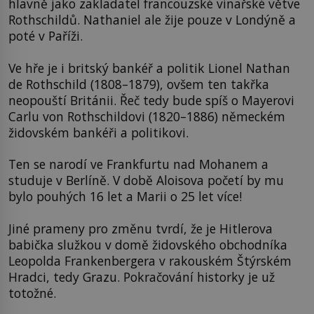
hlavně jako zakladatel francouzské vinařské větve
Rothschildů. Nathaniel ale žije pouze v Londýně a
poté v Paříži.
Ve hře je i britský bankéř a politik Lionel Nathan
de Rothschild (1808–1879), ovšem ten takřka
neopouští Británii. Řeč tedy bude spíš o Mayerovi
Carlu von Rothschildovi (1820–1886) německém
židovském bankéři a politikovi.
Ten se narodí ve Frankfurtu nad Mohanem a
studuje v Berlíně. V době Aloisova početí by mu
bylo pouhých 16 let a Marii o 25 let více!
Jiné prameny pro změnu tvrdí, že je Hitlerova
babička služkou v domě židovského obchodníka
Leopolda Frankenbergera v rakouském Štýrském
Hradci, tedy Grazu. Pokračování historky je už
totožné.