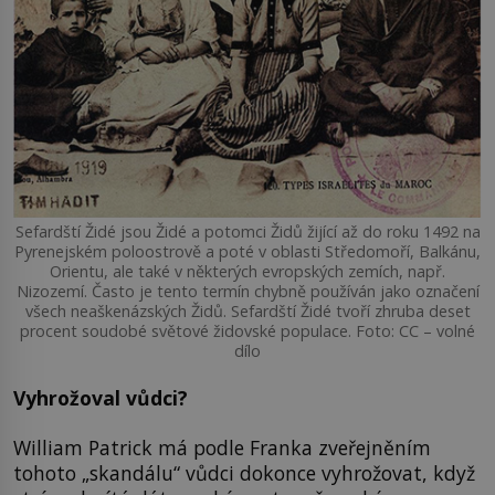
Sefardští Židé jsou Židé a potomci Židů žijící až do roku 1492 na
Pyrenejském poloostrově a poté v oblasti Středomoří, Balkánu,
Orientu, ale také v některých evropských zemích, např.
Nizozemí. Často je tento termín chybně používán jako označení
všech neaškenázských Židů. Sefardští Židé tvoří zhruba deset
procent soudobé světové židovské populace. Foto: CC – volné
dílo
Vyhrožoval vůdci?
William Patrick má podle Franka zveřejněním
tohoto „skandálu“ vůdci dokonce vyhrožovat, když