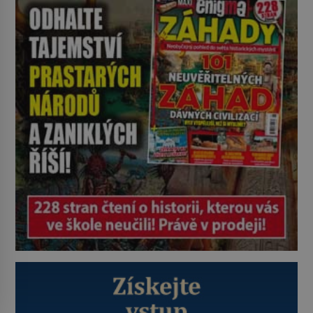
ještě jako první konzul přemístí do
své ložnice v Tuilerisjkém […]