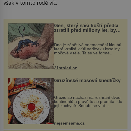
však v tomto rodě víc.
Gen, který naši lidští předci
ztratili před miliony let, by
mohl pomoci s léčbou
„nemoci králů“
Dna je zánětlivé onemocnění kloubů,
které vzniká kvůli nadbytku kyseliny
močové v těle. Ta se ve formě
krystalků ukládá v blízkosti kloubů,
nejčastěji přitom postihuje palce na
nohou, a způsobuje bole...
21stoleti.cz
Gruzínské masové knedlíčky
Gruzie se nachází na rozhraní dvou
kontinentů a právě to se promítá i do
její kuchyně. Snoubí se v ní
evropské a asijské chutě a díky tomu
vznikají rozmanité a chuťově bohaté
pokrmy, které rozhodně st...
nejsemsama.cz