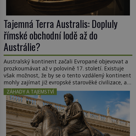
Tajemná Terra Australis: Dopluly
římské obchodní lodě až do
Austrálie?
Australský kontinent začali Evropané objevovat a
prozkoumávat až v polovině 17. století. Existuje
však možnost, že by se o tento vzdálený kontinent
mohly zajímat již evropské starověké civilizace, a
to o 15 století dříve? Již od starověku kartografové
ZÁHADY A TAJEMSTVÍ
zakreslovali do map záhadný kontinent Terra
Australis – Jižní zemi. Proč? Do jisté míry to byl
smysl pro […]