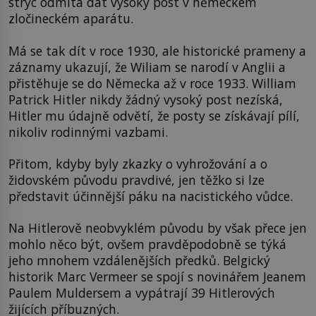
strýc odmítá dát vysoký post v německém
zločineckém aparátu.
Má se tak dít v roce 1930, ale historické prameny a
záznamy ukazují, že Wiliam se narodí v Anglii a
přistěhuje se do Německa až v roce 1933. William
Patrick Hitler nikdy žádný vysoký post nezíská,
Hitler mu údajně odvětí, že posty se získávají pílí,
nikoliv rodinnými vazbami.
Přitom, kdyby byly zkazky o vyhrožování a o
židovském původu pravdivé, jen těžko si lze
představit účinnější páku na nacistického vůdce.
Na Hitlerově neobvyklém původu by však přece jen
mohlo něco být, ovšem pravděpodobně se týká
jeho mnohem vzdálenějších předků. Belgický
historik Marc Vermeer se spojí s novinářem Jeanem
Paulem Muldersem a vypátrají 39 Hitlerových
žijících příbuzných.