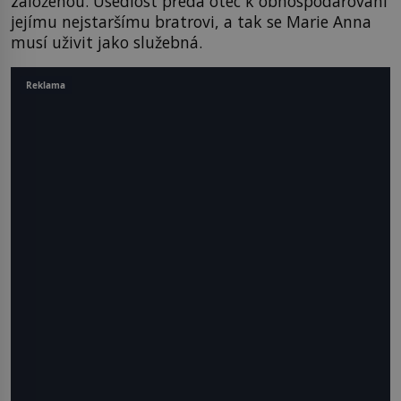
založenou. Usedlost předá otec k obhospodařování
jejímu nejstaršímu bratrovi, a tak se Marie Anna
musí uživit jako služebná.
Reklama