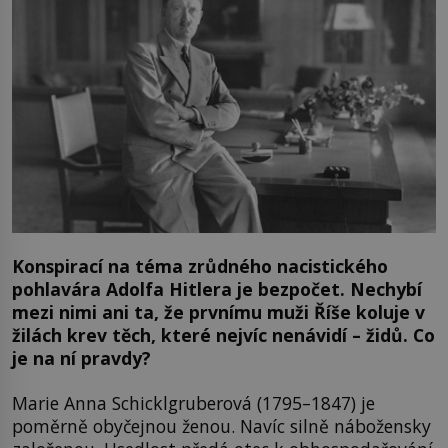
Konspirací na téma zrůdného nacistického
pohlavára Adolfa Hitlera je bezpočet. Nechybí
mezi nimi ani ta, že prvnímu muži Říše koluje v
žilách krev těch, které nejvíc nenávidí – židů. Co
je na ní pravdy?
Marie Anna Schicklgruberová (1795–1847) je
poměrně obyčejnou ženou. Navíc silně nábožensky