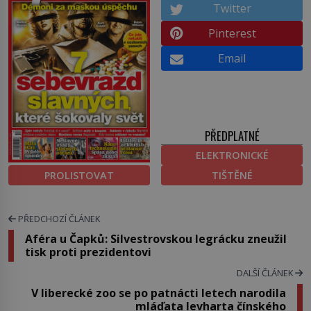
Twitter
Pinterest
Email
PŘEDPLATNÉ
ELEKTRONICKÉ
PROLISTOVAT
TIŠTĚNÉ
PŘEDCHOZÍ ČLÁNEK
Aféra u Čapků: Silvestrovskou legrácku zneužil
tisk proti prezidentovi
DALŠÍ ČLÁNEK
V liberecké zoo se po patnácti letech narodila
mláďata levharta čínského