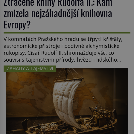
Ztracené knihy Rudolfa II.: Kam
zmizela nejzáhadnější knihovna
Evropy?
V komnatách Pražského hradu se třpytí křišťály,
astronomické přístroje i podivné alchymistické
rukopisy. Císař Rudolf II. shromažďuje vše, co
souvisí s tajemstvím přírody, hvězd i lidského
poznání. Jenže po jeho smrti se jeho slavné sbírky
ZÁHADY A TAJEMSTVÍ
začínají rozpadat a část z nich mizí navždy. Kdo
odnesl nejvzácnější knihy? A existují ještě někde
zapomenuté rukopisy, které nikdo […]