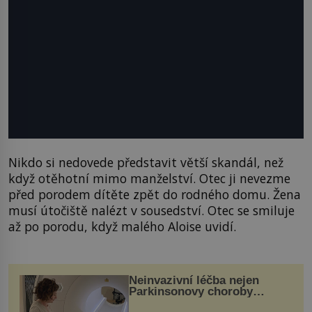
Nikdo si nedovede představit větší skandál, než
když otěhotní mimo manželství. Otec ji nevezme
před porodem dítěte zpět do rodného domu. Žena
musí útočiště nalézt v sousedství. Otec se smiluje
až po porodu, když malého Aloise uvidí.
Neinvazivní léčba nejen
Parkinsonovy choroby
pomocí ultrazvukové