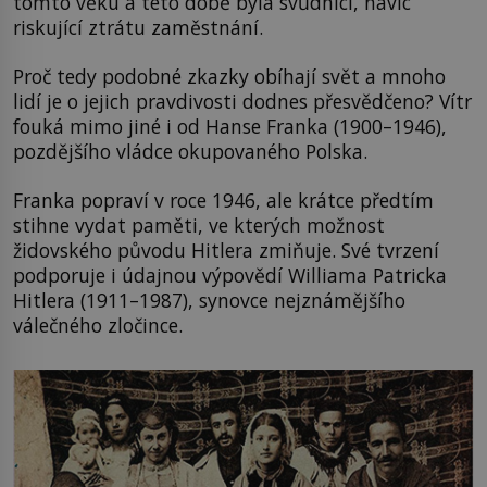
tomto věku a této době byla svůdnicí, navíc
riskující ztrátu zaměstnání.
Proč tedy podobné zkazky obíhají svět a mnoho
lidí je o jejich pravdivosti dodnes přesvědčeno? Vítr
fouká mimo jiné i od Hanse Franka (1900–1946),
pozdějšího vládce okupovaného Polska.
Franka popraví v roce 1946, ale krátce předtím
stihne vydat paměti, ve kterých možnost
židovského původu Hitlera zmiňuje. Své tvrzení
podporuje i údajnou výpovědí Williama Patricka
Hitlera (1911–1987), synovce nejznámějšího
válečného zločince.