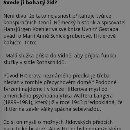
Svede ji bohatý žid?
Není divu, že tato nejasnost přitahuje tvůrce
konspiračních teorií. Německý historik a spisovatel
Hansjürgen Koehler ve své knize Uvnitř Gestapa
uvádí o Marii Anně Schicklgruberové, Hitlerově
babičce, toto:
„Malá služka přišla do Vídně, aby přijala funkci
služky v sídle Rothschildů.
Původ Hitlerova neznámého předka je třeba
hledat v tomhle přepychovém domě.“ Podobné
tvrzení najdeme i v knize Hitlerova mysl od
amerického psychoanalytika Waltera Langera
(1899–1981), který již v roce 1943 předpokládá, že
Hitler na závěr války spáchá sebevraždu.
Co si on myslí o možných židovských předcích
nacistické bestie? „Alois Hitler byl nemanželským