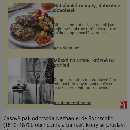
Balkánské recepty, dobroty z
dovolené
Měli jste se krásně, ochutnali jste
zajímavé pokrmy a rádi byste si ten
zážitek zopakovali? Není nic
snazšího. Pljeskavica (10 porcí)
Možná jste ji ochutnali na dovolené v
bývalé Jugoslávii, lze ji vi...
panidomu.cz
Měkké na dotek, krásné na
pohled
Koupelna patří k nejatraktivnějším
místnostem v bytě, vedle ložnice
slouží jako místo pro relaxaci a
odpočinek. Koupelnový textil –
ručníky, osušky a koberečky –
mohou jako mávnutím kouzelného
rezidenceonline.cz
proutku...
Časově pak odpovídá Nathaniel de Rothschild
(1812–1870), obchodník a bankéř, který se proslaví