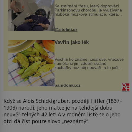
„helmy“
Ke zmírnění třesu, který doprovází
Parkinsonovu chorobu, je využívána
hluboká mozková stimulace, která
však vyžaduje vysoce invazivní
zákrok. Ultrazvuk zase není vhodný
k dostatečně přesnému zacílení ...
21stoleti.cz
Vavřín jako lék
Všichni ho známe, císařové, vítězové
i umělci si jím zdobili skráně,
kuchařky bez něj neuvaří, a to ještě
nevíte, že bobkový list může výrazně
zmírnit některé naše neduhy.
Obsahuje v malém množství ně...
panidomu.cz
Když se Alois Schicklgruber, později Hitler (1837–
1903) narodí, jeho matce je na tehdejší dobu
neuvěřitelných 42 let! A v rodném listě se o jeho
otci dá číst pouze slovo „neznámý“.