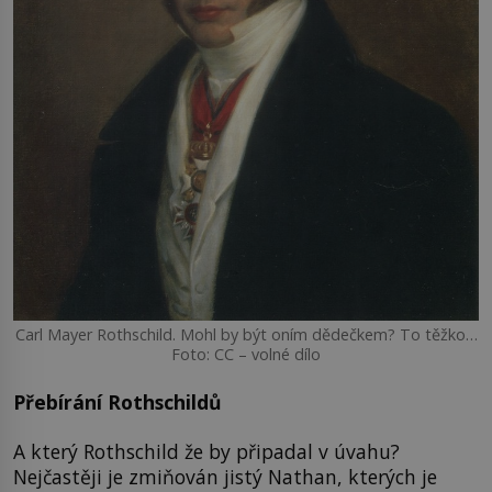
Carl Mayer Rothschild. Mohl by být oním dědečkem? To těžko…
Foto: CC – volné dílo
Přebírání Rothschildů
A který Rothschild že by připadal v úvahu?
Nejčastěji je zmiňován jistý Nathan, kterých je