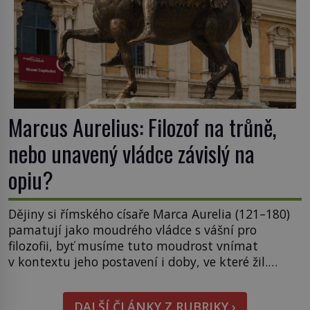
Marcus Aurelius: Filozof na trůně,
nebo unavený vládce závislý na
opiu?
Dějiny si římského císaře Marca Aurelia (121–180)
pamatují jako moudrého vládce s vášní pro
filozofii, byť musíme tuto moudrost vnímat
v kontextu jeho postavení i doby, ve které žil.
Máme však nyní rozbít tuto obecně přijímanou
pravdu na padrť a prohlásit, že to byl jen životem
DALŠÍ ČLÁNKY Z RUBRIKY ›
unavený a drogou ovládaný muž? Marcus Aurelius