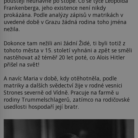
pouštějí neúnavně po stopě. Co se týče Leopolda
Frankenberga, jeho existence není nikdy
prokázána. Podle analýzy zápisů v matrikách v
uvedené době v Grazu žádná rodina toho jména
nežila.
Dokonce tam nežili ani žádní Židé, ti byli totiž z
tohoto města v 15. století vyhnáni a zpět se směli
nastěhovat až téměř 20 let poté, co Alois Hitler
přišel na svět!
A navíc Maria v době, kdy otěhotněla, podle
matriky a dalších svědectví žije v rodné vesnici
Strones severně od Vídně. Pracuje na farmě u
rodiny Trummelschlagerů, zatímco na rodičovské
usedlosti hospodaří její bratr.