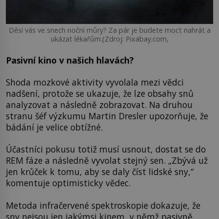
Děsí vás ve snech noční můry? Za pár je budete moct nahrát a
ukázat lékařům.(Zdroj: Pixabay.com,
Pasivní kino v našich hlavách?
Shoda mozkové aktivity vyvolala mezi vědci
nadšení, protože se ukazuje, že lze obsahy snů
analyzovat a následně zobrazovat. Na druhou
stranu šéf výzkumu Martin Dresler upozorňuje, že
bádání je velice obtížné.
Účastníci pokusu totiž musí usnout, dostat se do
REM fáze a následně vyvolat stejný sen. „Zbývá už
jen krůček k tomu, aby se daly číst lidské sny,“
komentuje optimisticky vědec.
Metoda infračervené spektroskopie dokazuje, že
sny nejsou jen jakýmsi kinem, v němž pasivně