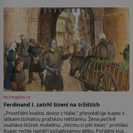
není úplně jednoznačný, o autorství této receptury se
pře hned několik latinskoamerických zemí a k tomu
Francie, kde se traduje,
historyplus.cz
Ferdinand I. zatrhl šizení na tržištích
„Prvotřídní kvalita, dovoz z Itálie,“ přesvědčuje kupec s
látkami bohatou pražskou měšťanku. Žena pečlivě
osahává štůček mušelínu. „Vezmu si pět loket,“ prohlásí.
Kupec rychle naměří požadovanou délku. Pořádný kus