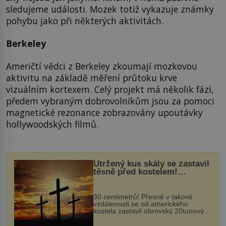
sledujeme události. Mozek totiž vykazuje známky
pohybu jako při některých aktivitách.
Berkeley
Američtí vědci z Berkeley zkoumají mozkovou
aktivitu na základě měření průtoku krve
vizuálním kortexem. Celý projekt má několik fází,
předem vybraným dobrovolníkům jsou za pomoci
magnetické rezonance zobrazovány upoutávky
hollywoodských filmů.
Utržený kus skály se zastavil
těsně před kostelem!
Ochránila ho boží síla?
30 centimetrů! Přesně v takové
vzdálenosti se od amerického
kostela zastavil obrovský 20tunový
balvan, který se v květnu 2014
nečekaně odtrhl od nedaleké skály