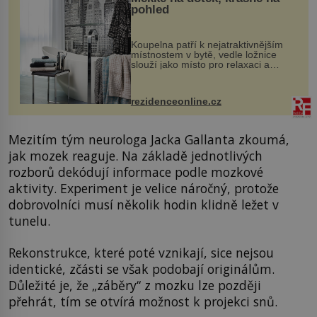
pohled
Koupelna patří k nejatraktivnějším
místnostem v bytě, vedle ložnice
slouží jako místo pro relaxaci a
odpočinek. Koupelnový textil –
ručníky, osušky a koberečky –
mohou jako mávnutím kouzelného
rezidenceonline.cz
proutku...
Mezitím tým neurologa Jacka Gallanta zkoumá,
jak mozek reaguje. Na základě jednotlivých
rozborů dekódují informace podle mozkové
aktivity. Experiment je velice náročný, protože
dobrovolníci musí několik hodin klidně ležet v
tunelu.
Rekonstrukce, které poté vznikají, sice nejsou
identické, zčásti se však podobají originálům.
Důležité je, že „záběry“ z mozku lze později
přehrát, tím se otvírá možnost k projekci snů.