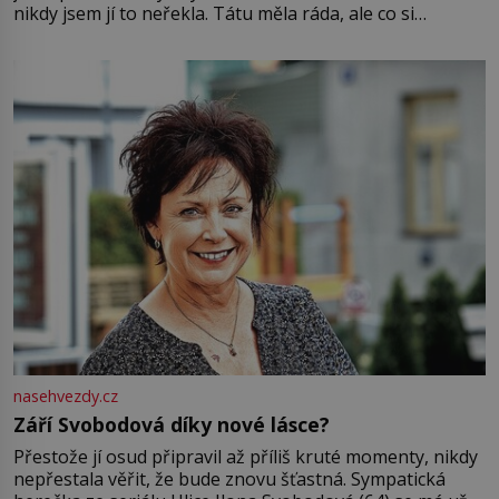
nikdy jsem jí to neřekla. Tátu měla ráda, ale co si
pamatuji, tak jsme s Mirkem byli zamilovaní mnohem víc.
Jsme spolu moc rádi Tehdy byla jiná doba, když
nasehvezdy.cz
Září Svobodová díky nové lásce?
Přestože jí osud připravil až příliš kruté momenty, nikdy
nepřestala věřit, že bude znovu šťastná. Sympatická