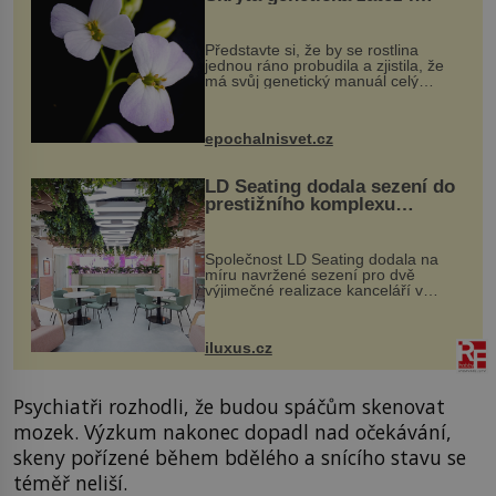
evoluční výhoda
Představte si, že by se rostlina
jednou ráno probudila a zjistila, že
má svůj genetický manuál celý
dvakrát. Přesně to se občas v
přírodě stane – a podle nového
výzkumu to může být pro druhy
epochalnisvet.cz
vstupenka...
LD Seating dodala sezení do
prestižního komplexu
MediaCityUK v Salfordu
Společnost LD Seating dodala na
míru navržené sezení pro dvě
výjimečné realizace kanceláří v
areálu MediaCityUK v anglickém
Salfordu – konkrétně do budov Blue
Tower a Orange Tower. Komplex
iluxus.cz
budov Media...
Psychiatři rozhodli, že budou spáčům skenovat
mozek. Výzkum nakonec dopadl nad očekávání,
skeny pořízené během bdělého a snícího stavu se
téměř neliší.