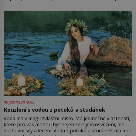
mu přitom zůstane za prsty… „Na šaty ho bude málo,
milostpaní. Stačí jenom na sukni,“ zhodnotí švadlena
množství růžového mušelínu. „Ošidili vás, podívejte.“
Vezme do ruky dřevěnou
nejsemsama.cz
Kouzlení s vodou z potoků a studánek
Voda má v magii zvláštní místo. Má jedinečné vlastnosti,
které pro vás mohou být nejen zdrojem osvěžení, ale i
duchovní síly a léčení. Voda z potoků a studánek má moc