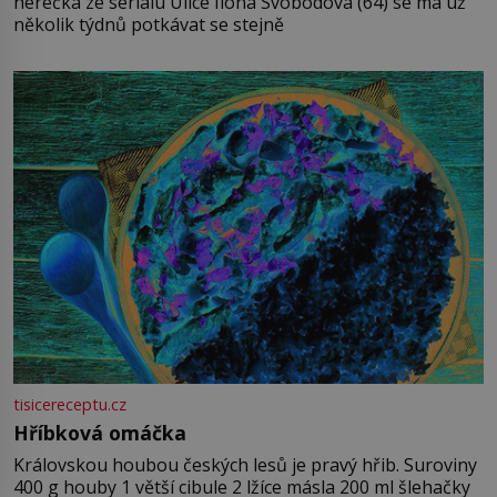
herečka ze seriálu Ulice Ilona Svobodová (64) se má už
několik týdnů potkávat se stejně
tisicereceptu.cz
Hříbková omáčka
Královskou houbou českých lesů je pravý hřib. Suroviny
400 g houby 1 větší cibule 2 lžíce másla 200 ml šlehačky