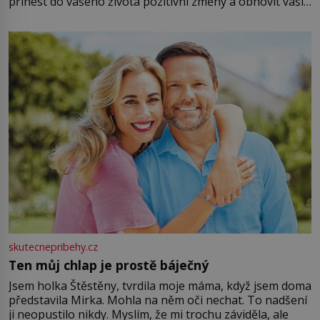
přinést do vašeho života pozitivní změny a obnovit vaši
energii. Využitím těchto přírodních zdrojů v magii
můžete obohatit své rituály a přinést do svého života
větší harmonii a klid. Je důležité
skutecnepribehy.cz
Ten můj chlap je prostě báječný
Jsem holka Štěstěny, tvrdila moje máma, když jsem doma
představila Mirka. Mohla na něm oči nechat. To nadšení
ji neopustilo nikdy. Myslím, že mi trochu záviděla, ale