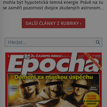
mohla být hypotetická temná energie. Právě na tu
se zaměří pozornost dvojice zkušených astronomů.
Namísto ní ale objeví něco mnohem
hmatatelnějšího. Naprosto rekordní kometu!
DALŠÍ ČLÁNKY Z RUBRIKY ›
Astronomové Pedro Bernardinelli a Gary Bernstein
mravenčí prací zkoumají archivní snímky v rámci
Průzkumu temné energie […]