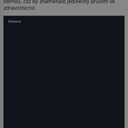
obrnou, což by znamenalo jedinečný průlom ve
zdravotnictví.
Reklama