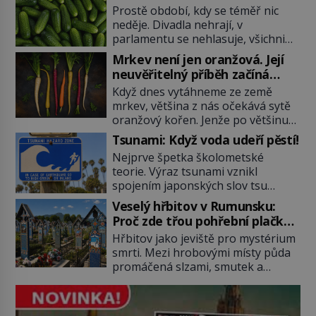
Prostě období, kdy se téměř nic
neděje. Divadla nehrají, v
parlamentu se nehlasuje, všichni
jsou na dovolené a média tak
Mrkev není jen oranžová. Její
nemají o čem mluvit a psát. A
neuvěřitelný příběh začíná
vymýšlejí si proto témata, které
fialovou barvou
Když dnes vytáhneme ze země
nikoho nezajímají. Proč je však ona
mrkev, většina z nás očekává sytě
letní doba spojovaná zrovna s
oranžový kořen. Jenže po většinu
okurkami? Okurkovou sezónu
své historie je mrkev všechno
známe už od poloviny 19. století,
Tsunami: Když voda udeří pěstí!
možné, jen ne oranžová. Je fialová,
ovšem jako Češi […]
Nejprve špetka školometské
žlutá, bílá, někdy dokonce téměř
teorie. Výraz tsunami vznikl
černá. Až díky stovkám let
spojením japonských slov tsu
pečlivého šlechtění se z ní stává
(přístav) a nami (vlna). Jedná se o
zelenina, bez které si českou
Veselý hřbitov v Rumunsku:
dlouhou vlnu, která je na volném
zahradu ani nedokážeme
Proč zde třou pohřební plačky
moři takřka nepostřehnutelná.
představit. Její příběh je […]
bídu s nouzí?
Hřbitov jako jeviště pro mystérium
Ačkoli je vlnová délka tsunami i 300
smrti. Mezi hrobovými místy půda
kilometrů, výška vlny na volném
promáčená slzami, smutek a
moři je maximálně 1,5 metru.
vědomí konečnosti lidské existence.
Máme se podobné obří vlny obávat
Jsou ale výjimky, kde pohřební
i v Evropě? Vznik tsunami si […]
plačky smutně žmoulají kapesníky