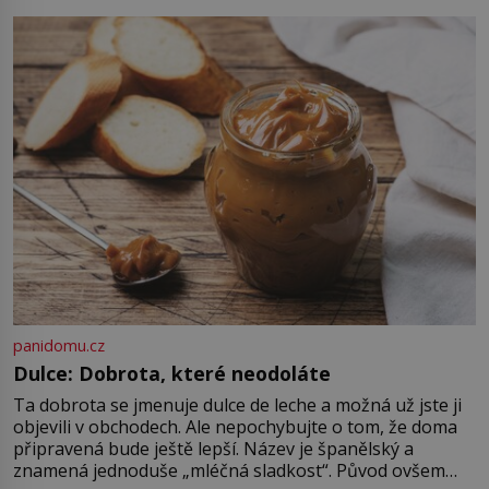
auta, žádný šepot, nic. Místo
vytoužené oázy klidu však
okamžitě nastoupí hluboké
znepokojení. Lidská mysl je totiž
evolučně nastavena na neustálý
[…]
panidomu.cz
Dulce: Dobrota, které neodoláte
Ta dobrota se jmenuje dulce de leche a možná už jste ji
objevili v obchodech. Ale nepochybujte o tom, že doma
připravená bude ještě lepší. Název je španělský a
znamená jednoduše „mléčná sladkost“. Původ ovšem