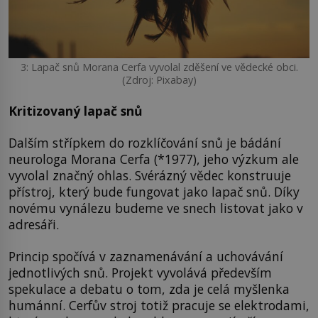
3: Lapač snů Morana Cerfa vyvolal zděšení ve vědecké obci.
(Zdroj: Pixabay)
Kritizovaný lapač snů
Dalším střípkem do rozklíčování snů je bádání
neurologa Morana Cerfa (*1977), jeho výzkum ale
vyvolal značný ohlas. Svérázný vědec konstruuje
přístroj, který bude fungovat jako lapač snů. Díky
novému vynálezu budeme ve snech listovat jako v
adresáři.
Princip spočívá v zaznamenávání a uchovávání
jednotlivých snů. Projekt vyvolává především
spekulace a debatu o tom, zda je celá myšlenka
humánní. Cerfův stroj totiž pracuje se elektrodami,