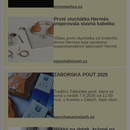
při její demolici. Podle místních stojí
enigmaplus.cz
...
První sluchátka Hermés
inspirovala slavná kabelka
Vůbec první sluchátka od módního
domu Hermès byla vyrobena
experimentálním laboratoří Hermès
Ateliers Horizons. Elegantní gadget
si vyžádal dva roky vývoje a chlubí
se ručně šitou hovězí kůží a
epochalnisvet.cz
kovový...
ZÁBOŘSKÁ POUŤ 2025
Tradiční Zábořská pouť, která se
koná v neděli 7.9.2025 od 11:00
hod. u kostela v Záboří, části obce
Kly u Mělníka. V programu naleznete
komentovanou prohlídku kostela,
dobovou hudbu, řemesla, atrakce...
epochanacestach.cz
Měkké na dotek, krásné na