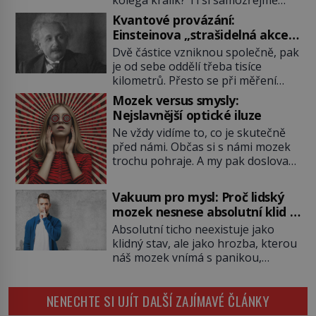
pochutnají na mrkvi! Proč jsou
Kvantové provázání:
podobné představy o potravě
Einsteinova „strašidelná akce
zvířat často spíš mýty? Pokud máte
na dálku“ dál mate i fascinuje
Dvě částice vzniknou společně, pak
doma králíka, mrkev mu dát
vědce
je od sebe oddělí třeba tisíce
můžete. A nejspíš mu i bude
kilometrů. Přesto se při měření
chutnat, ovšem měl by ji mít jen
chovají, jako by mezi nimi
jako občasný pamlsek. […]
Mozek versus smysly:
existovalo neviditelné pouto. Albert
Nejslavnější optické iluze
Einstein tomu s jistou dávkou
Ne vždy vidíme to, co je skutečně
ironie říká „strašidelná akce na
před námi. Občas si s námi mozek
dálku“ a dlouhá desetiletí věří, že
trochu pohraje. A my pak doslova
musí existovat jednodušší
nevěříme vlastním očím! Jak
vysvětlení. Moderní experimenty
vznikají ty nejpodivnější optické
však ukazují, že kvantový svět
Vakuum pro mysl: Proč lidský
iluze? Soustřeď se na to hlavní!
funguje jinak, než […]
mozek nesnese absolutní klid a
TROXLERŮV EFEKT Náš mozek
začne si vymýšlet horory
Absolutní ticho neexistuje jako
zvládne zpracovat hodně informací.
klidný stav, ale jako hrozba, kterou
Všechny na světě ale nikoliv, musí
náš mozek vnímá s panikou,
si vybírat! Jak to dělá? Když se […]
protože bez vnějších podnětů
začne okamžitě produkovat vlastní
NENECHTE SI UJÍT DALŠÍ ZAJÍMAVÉ ČLÁNKY
děsivé iluze. Představte si místnost,
kde zmizí veškerý šum světa. Žádné