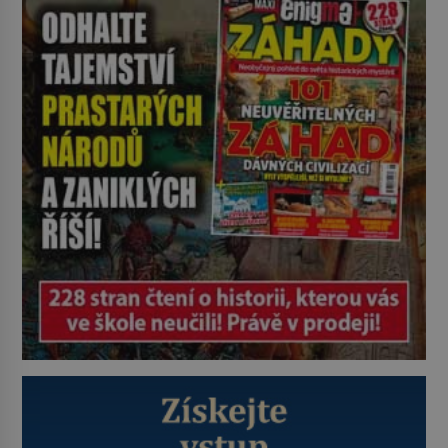
nikoli při smutečním obřadu, ale
při pohledu na výši vyměřené
podpory v nezaměstnanosti. Kam
vás pozveme? Unikátní hřbitov,
který si vysloužil název „Veselý“,
najdeme v rumunské vesnici
Sapanta, nedaleko hranic […]