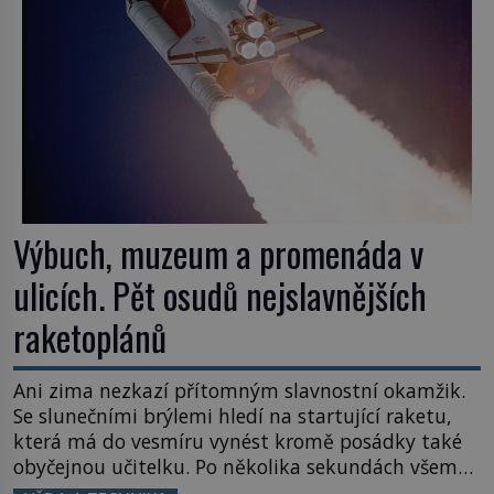
Výbuch, muzeum a promenáda v
ulicích. Pět osudů nejslavnějších
raketoplánů
Ani zima nezkazí přítomným slavnostní okamžik.
Se slunečními brýlemi hledí na startující raketu,
která má do vesmíru vynést kromě posádky také
obyčejnou učitelku. Po několika sekundách všem
ztuhnou úsměvy, stroj totiž exploduje. Jejich