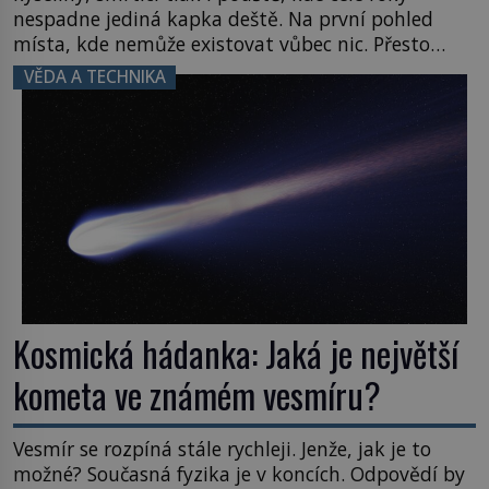
nespadne jediná kapka deště. Na první pohled
místa, kde nemůže existovat vůbec nic. Přesto
právě tady vědci objevují organismy, které
VĚDA A TECHNIKA
posouvají hranice života. Každý nový nález mění
naše představy o tom, co všechno dokáže příroda a
napovídá, kde bychom jednou […]
Kosmická hádanka: Jaká je největší
kometa ve známém vesmíru?
Vesmír se rozpíná stále rychleji. Jenže, jak je to
možné? Současná fyzika je v koncích. Odpovědí by