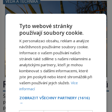
VĚDA A TECHNIKA
konstrukce není z levného kraje, daňové
poplatníky stojí miliardy dolarů. Na druhou stranu
zvládnou jen představitelné věci. Na malé kousky
Název: Columbia První […]
Tyto webové stránky
používají soubory cookie.
K personalizaci obsahu, reklam a analýze
návštěvnosti používáme soubory cookie.
Informace o vašem používání našich
stránek také sdílíme s našimi reklamními a
analytickými partnery, kteří je mohou
kombinovat s dalšími informacemi, které
jste jim poskytli nebo které shromáždili při
Rákos: Nenápadný poklad z mokřadů
vašem používání jejich služeb.
Více
informací
Šumí ve větru na březích rybníků, ukrývá vodní
ZOBRAZIT VŠECHNY PARTNERY
(1616)
ptáky a mnozí kolem něj procházejí bez
→
povšimnutí. Přesto právě rákos pomáhal stavět