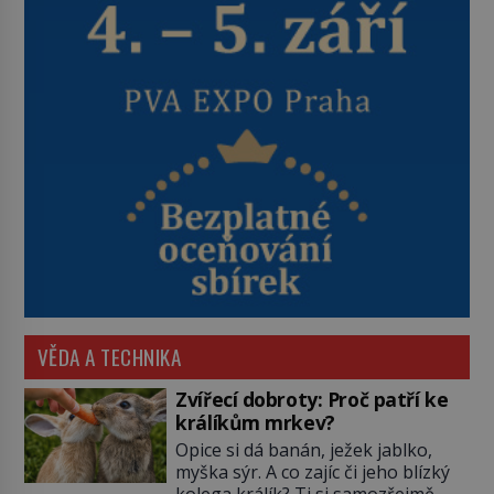
VĚDA A TECHNIKA
Zvířecí dobroty: Proč patří ke
králíkům mrkev?
Opice si dá banán, ježek jablko,
myška sýr. A co zajíc či jeho blízký
kolega králík? Ti si samozřejmě